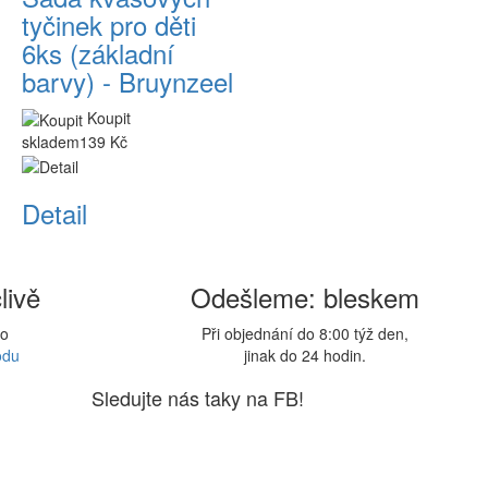
tyčinek pro děti
6ks (základní
barvy) - Bruynzeel
Koupit
skladem
139 Kč
Detail
livě
Odešleme: bleskem
lo
Při objednání do 8:00 týž den,
odu
jinak do 24 hodin.
Sledujte nás taky na FB!