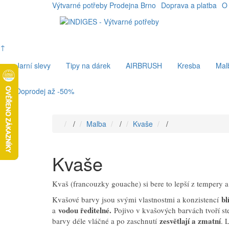
Výtvarné potřeby Prodejna Brno
Doprava a platba
O
↑
Jarní slevy
Tipy na dárek
AIRBRUSH
Kresba
Mal
Doprodej až -50%
/
Malba
/
Kvaše
/
Kvaše
Kvaš (francouzky gouache) si bere to lepší z tempery a
bl
Kvašové barvy jsou svými vlastnostmi a konzistencí
vodou ředitelné.
a
Pojivo v kvašových barvách tvoří st
zesvětlají a zmatní
barvy déle vláčné a po zaschnutí
. 