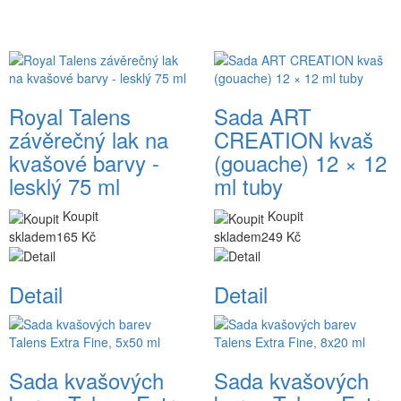
Royal Talens
Sada ART
závěrečný lak na
CREATION kvaš
kvašové barvy -
(gouache) 12 × 12
lesklý 75 ml
ml tuby
Koupit
Koupit
skladem
165 Kč
skladem
249 Kč
Detail
Detail
Sada kvašových
Sada kvašových