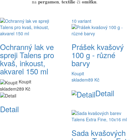
pergamen
textilie
omítku
na
,
či
.
Brainy Filter
10 variant
Cena
Kč
–
Kč
Výrobce
Ochranný lak ve
Prášek kvašový
14
ART CREATION
spreji Talens pro
100 g - různé
13
Pébéo
kvaš, inkoust,
barvy
10
Royal Talens
akvarel 150 ml
Koupit
skladem
89 Kč
Koupit
skladem
289 Kč
Detail
Detail
Sada kvašových