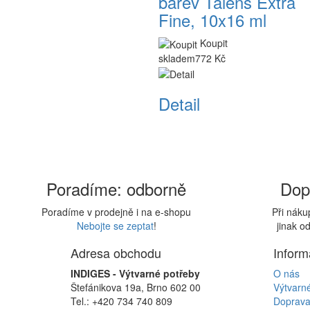
barev Talens Extra
Fine, 10x16 ml
Koupit
skladem
772 Kč
Detail
Poradíme: odborně
Dop
Poradíme v prodejně i na e-shopu
Při nák
Nebojte se zeptat
!
jinak o
Adresa obchodu
Inform
INDIGES - Výtvarné potřeby
O nás
Štefánikova 19a, Brno 602 00
Výtvarn
Tel.: +420 734 740 809
Doprava