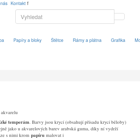
 nás
Kontakt
f
ba
Papíry a bloky
Štětce
Rámy a plátna
Grafika
Mo
 akvarelu
ízké temperám
. Barvy jsou krycí (obsahují přísadu krycí běloby)
ejně jako u akvarelových barev arabská guma, díky ní vydrží
papíru
Lze s nimi krom
malovat i