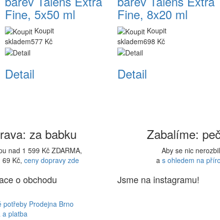
barev Talens Extra
barev Talens Extra
Fine, 5x50 ml
Fine, 8x20 ml
Koupit
Koupit
skladem
577 Kč
skladem
698 Kč
Detail
Detail
rava: za babku
Zabalíme: peč
upu nad 1 599 Kč ZDARMA,
Aby se nic nerozbi
d 69 Kč,
ceny dopravy zde
a
s ohledem na přír
ace o obchodu
Jsme na instagramu!
é potřeby Prodejna Brno
 a platba