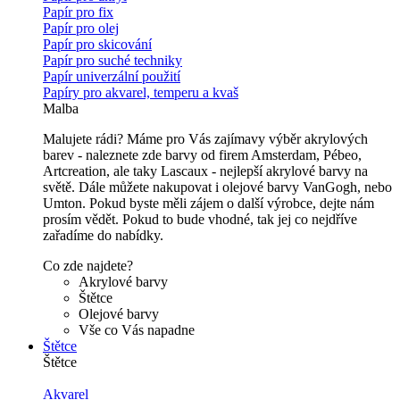
Papír pro fix
Papír pro olej
Papír pro skicování
Papír pro suché techniky
Papír univerzální použití
Papíry pro akvarel, temperu a kvaš
Malba
Malujete rádi? Máme pro Vás zajímavy výběr akrylových
barev - naleznete zde barvy od firem Amsterdam, Pébeo,
Artcreation, ale taky Lascaux - nejlepší akrylové barvy na
světě. Dále můžete nakupovat i olejové barvy VanGogh, nebo
Umton. Pokud byste měli zájem o další výrobce, dejte nám
prosím vědět. Pokud to bude vhodné, tak jej co nejdříve
zařadíme do nabídky.
Co zde najdete?
Akrylové barvy
Štětce
Olejové barvy
Vše co Vás napadne
Štětce
Štětce
Akvarel