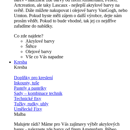
Artcreation, ale taky Lascaux - nejlepší akrylové barvy na
světě. Dále můžete nakupovat i olejové barvy VanGogh, nebo
Umton. Pokud byste měli zájem o další výrobce, dejte nám
prosím vědět. Pokud to bude vhodné, tak jej co nejdříve
zařadíme do nabídky.
Co zde najdete?
Akrylové barvy
Štětce
Olejové barvy
Vše co Vás napadne
Kresba
Kresba
Doplňky pro kreslení
Inkousty, tuše
Pastely a pastelky
Sady – kombinace technik
Technické fixy
Tužky, rudky, uhly
Umělecké Fixy
Malba
Malujete rádi? Máme pro Vás zajímavy výběr akrylových
barev - naleznete zde barvy od firem Amsterdam, Pébeo,