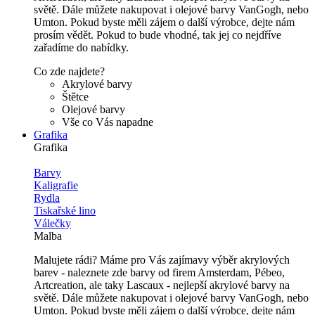
světě. Dále můžete nakupovat i olejové barvy VanGogh, nebo
Umton. Pokud byste měli zájem o další výrobce, dejte nám
prosím vědět. Pokud to bude vhodné, tak jej co nejdříve
zařadíme do nabídky.
Co zde najdete?
Akrylové barvy
Štětce
Olejové barvy
Vše co Vás napadne
Grafika
Grafika
Barvy
Kaligrafie
Rydla
Tiskařské lino
Válečky
Malba
Malujete rádi? Máme pro Vás zajímavy výběr akrylových
barev - naleznete zde barvy od firem Amsterdam, Pébeo,
Artcreation, ale taky Lascaux - nejlepší akrylové barvy na
světě. Dále můžete nakupovat i olejové barvy VanGogh, nebo
Umton. Pokud byste měli zájem o další výrobce, dejte nám