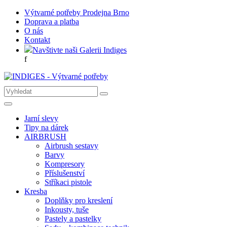
Výtvarné potřeby Prodejna Brno
Doprava a platba
O nás
Kontakt
Navštivte naši Galerii Indiges
f
Jarní slevy
Tipy na dárek
AIRBRUSH
Airbrush sestavy
Barvy
Kompresory
Příslušenství
Stříkaci pistole
Kresba
Doplňky pro kreslení
Inkousty, tuše
Pastely a pastelky