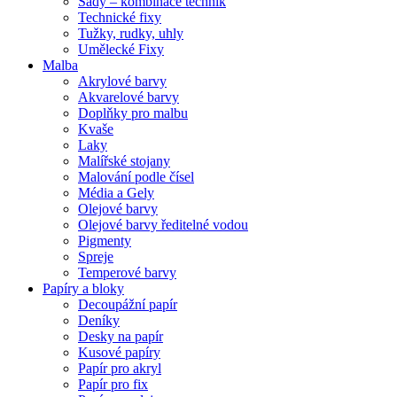
Sady – kombinace technik
Technické fixy
Tužky, rudky, uhly
Umělecké Fixy
Malba
Akrylové barvy
Akvarelové barvy
Doplňky pro malbu
Kvaše
Laky
Malířské stojany
Malování podle čísel
Média a Gely
Olejové barvy
Olejové barvy ředitelné vodou
Pigmenty
Spreje
Temperové barvy
Papíry a bloky
Decoupážní papír
Deníky
Desky na papír
Kusové papíry
Papír pro akryl
Papír pro fix