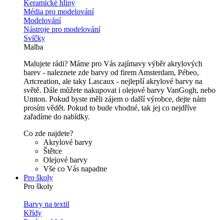
Keramické hlíny
Média pro modelování
Modelování
Nástroje pro modelování
Svíčky
Malba
Malujete rádi? Máme pro Vás zajímavy výběr akrylových
barev - naleznete zde barvy od firem Amsterdam, Pébeo,
Artcreation, ale taky Lascaux - nejlepší akrylové barvy na
světě. Dále můžete nakupovat i olejové barvy VanGogh, nebo
Umton. Pokud byste měli zájem o další výrobce, dejte nám
prosím vědět. Pokud to bude vhodné, tak jej co nejdříve
zařadíme do nabídky.
Co zde najdete?
Akrylové barvy
Štětce
Olejové barvy
Vše co Vás napadne
Pro školy
Pro školy
Barvy na textil
Křídy