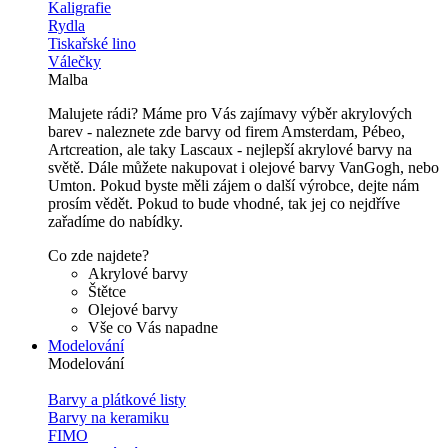
Kaligrafie
Rydla
Tiskařské lino
Válečky
Malba
Malujete rádi? Máme pro Vás zajímavy výběr akrylových
barev - naleznete zde barvy od firem Amsterdam, Pébeo,
Artcreation, ale taky Lascaux - nejlepší akrylové barvy na
světě. Dále můžete nakupovat i olejové barvy VanGogh, nebo
Umton. Pokud byste měli zájem o další výrobce, dejte nám
prosím vědět. Pokud to bude vhodné, tak jej co nejdříve
zařadíme do nabídky.
Co zde najdete?
Akrylové barvy
Štětce
Olejové barvy
Vše co Vás napadne
Modelování
Modelování
Barvy a plátkové listy
Barvy na keramiku
FIMO