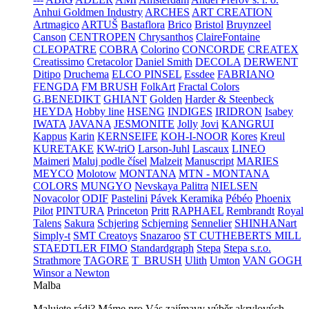
Anhui Goldmen Industry
ARCHES
ART CREATION
Artmagico
ARTUŠ
Bastaflora
Brico
Bristol
Bruynzeel
Canson
CENTROPEN
Chrysanthos
ClaireFontaine
CLEOPATRE
COBRA
Colorino
CONCORDE
CREATEX
Creatissimo
Cretacolor
Daniel Smith
DECOLA
DERWENT
Ditipo
Druchema
ELCO PINSEL
Essdee
FABRIANO
FENGDA
FM BRUSH
FolkArt
Fractal Colors
G.BENEDIKT
GHIANT
Golden
Harder & Steenbeck
HEYDA
Hobby line
HSENG
INDIGES
IRIDRON
Isabey
IWATA
JAVANA
JESMONITE
Jolly
Jovi
KANGRUI
Kappus
Karin
KERNSEIFE
KOH-I-NOOR
Kores
Kreul
KURETAKE
KW-triO
Larson-Juhl
Lascaux
LINEO
Maimeri
Maluj podle čísel
Malzeit
Manuscript
MARIES
MEYCO
Molotow
MONTANA
MTN - MONTANA
COLORS
MUNGYO
Nevskaya Palitra
NIELSEN
Novacolor
ODIF
Pastelini
Pávek Keramika
Pébéo
Phoenix
Pilot
PINTURA
Princeton
Pritt
RAPHAEL
Rembrandt
Royal
Talens
Sakura
Schjering
Schjerning
Sennelier
SHINHANart
Simply-t
SMT Creatoys
Snazaroo
ST CUTHEBERTS MILL
STAEDTLER FIMO
Standardgraph
Stepa
Stepa s.r.o.
Strathmore
TAGORE
T_BRUSH
Ulith
Umton
VAN GOGH
Winsor a Newton
Malba
Malujete rádi? Máme pro Vás zajímavy výběr akrylových