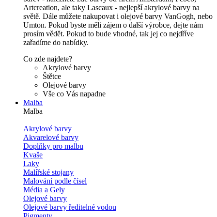
Artcreation, ale taky Lascaux - nejlepší akrylové barvy na
světě. Dále můžete nakupovat i olejové barvy VanGogh, nebo
Umton. Pokud byste měli zájem o další výrobce, dejte nám
prosím vědět. Pokud to bude vhodné, tak jej co nejdříve
zařadíme do nabídky.
Co zde najdete?
Akrylové barvy
Štětce
Olejové barvy
Vše co Vás napadne
Malba
Malba
Akrylové barvy
Akvarelové barvy
Doplňky pro malbu
Kvaše
Laky
Malířské stojany
Malování podle čísel
Média a Gely
Olejové barvy
Olejové barvy ředitelné vodou
Pigmenty