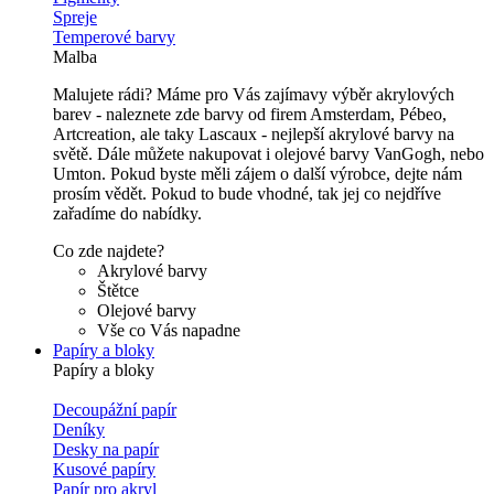
Spreje
Temperové barvy
Malba
Malujete rádi? Máme pro Vás zajímavy výběr akrylových
barev - naleznete zde barvy od firem Amsterdam, Pébeo,
Artcreation, ale taky Lascaux - nejlepší akrylové barvy na
světě. Dále můžete nakupovat i olejové barvy VanGogh, nebo
Umton. Pokud byste měli zájem o další výrobce, dejte nám
prosím vědět. Pokud to bude vhodné, tak jej co nejdříve
zařadíme do nabídky.
Co zde najdete?
Akrylové barvy
Štětce
Olejové barvy
Vše co Vás napadne
Papíry a bloky
Papíry a bloky
Decoupážní papír
Deníky
Desky na papír
Kusové papíry
Papír pro akryl