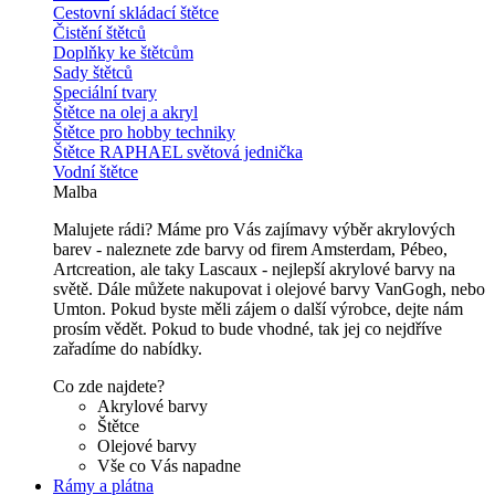
Cestovní skládací štětce
Čistění štětců
Doplňky ke štětcům
Sady štětců
Speciální tvary
Štětce na olej a akryl
Štětce pro hobby techniky
Štětce RAPHAEL světová jednička
Vodní štětce
Malba
Malujete rádi? Máme pro Vás zajímavy výběr akrylových
barev - naleznete zde barvy od firem Amsterdam, Pébeo,
Artcreation, ale taky Lascaux - nejlepší akrylové barvy na
světě. Dále můžete nakupovat i olejové barvy VanGogh, nebo
Umton. Pokud byste měli zájem o další výrobce, dejte nám
prosím vědět. Pokud to bude vhodné, tak jej co nejdříve
zařadíme do nabídky.
Co zde najdete?
Akrylové barvy
Štětce
Olejové barvy
Vše co Vás napadne
Rámy a plátna