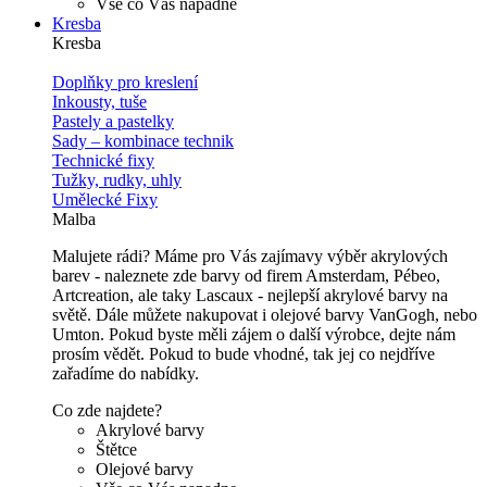
Vše co Vás napadne
Kresba
Kresba
Doplňky pro kreslení
Inkousty, tuše
Pastely a pastelky
Sady – kombinace technik
Technické fixy
Tužky, rudky, uhly
Umělecké Fixy
Malba
Malujete rádi? Máme pro Vás zajímavy výběr akrylových
barev - naleznete zde barvy od firem Amsterdam, Pébeo,
Artcreation, ale taky Lascaux - nejlepší akrylové barvy na
světě. Dále můžete nakupovat i olejové barvy VanGogh, nebo
Umton. Pokud byste měli zájem o další výrobce, dejte nám
prosím vědět. Pokud to bude vhodné, tak jej co nejdříve
zařadíme do nabídky.
Co zde najdete?
Akrylové barvy
Štětce
Olejové barvy