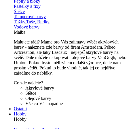
Papíry a bloky
Pastelky a fixy
Štětce
Temperové barvy
Tužky,Tuše, Rudky
Vodové barvy
Malba
Malujete rádi? Máme pro Vás zajímavy výběr akrylových
barev - naleznete zde barvy od firem Amsterdam, Pébeo,
Artcreation, ale taky Lascaux - nejlepší akrylové barvy na
světě. Dále můžete nakupovat i olejové barvy VanGogh, nebo
Umton. Pokud byste měli zájem o další výrobce, dejte nám
prosím vědět. Pokud to bude vhodné, tak jej co nejdříve
zařadíme do nabídky.
Co zde najdete?
Akrylové barvy
Štětce
Olejové barvy
Vše co Vás napadne
Ostatní
Hobby
Hobby