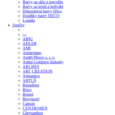
Barvy na sklo a porcelán
Barvy na textil a hedvábí
Dekorativní barvy Déco
Doplňky barev DECO
Lepidla
Značky
---
ABIG
ADLER
AMI
Amsterdam
Anděl Přerov s. r. o.
Anhui Goldmen Industry
ARCHES
ART CREATION
Artmagico
ARTUŠ
Bastaflora
Brico
Bristol
Bruynzeel
Canson
CENTROPEN
Chrysanthos