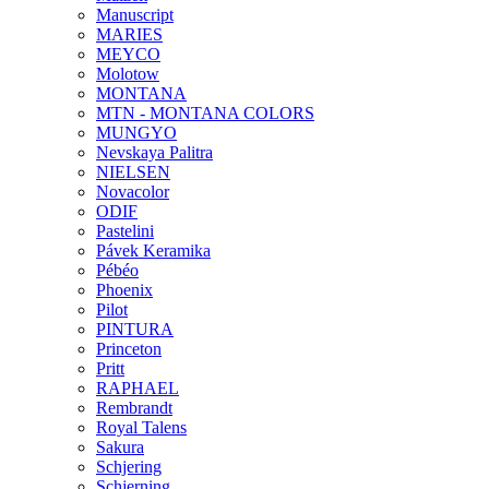
Manuscript
MARIES
MEYCO
Molotow
MONTANA
MTN - MONTANA COLORS
MUNGYO
Nevskaya Palitra
NIELSEN
Novacolor
ODIF
Pastelini
Pávek Keramika
Pébéo
Phoenix
Pilot
PINTURA
Princeton
Pritt
RAPHAEL
Rembrandt
Royal Talens
Sakura
Schjering
Schjerning