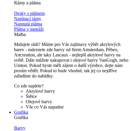
Rámy a plátna
Desky s plátnem
Napínací rámy
Napnutá plátna
Plátna v metráži
Malba
Malujete rádi? Máme pro Vás zajímavy výběr akrylových
barev - naleznete zde barvy od firem Amsterdam, Pébeo,
Artcreation, ale taky Lascaux - nejlepší akrylové barvy na
světě. Dále můžete nakupovat i olejové barvy VanGogh, nebo
Umton. Pokud byste měli zájem o další výrobce, dejte nám
prosím vědět. Pokud to bude vhodné, tak jej co nejdříve
zařadíme do nabídky.
Co zde najdete?
Akrylové barvy
Štětce
Olejové barvy
Vše co Vás napadne
Grafika
Grafika
Barvy