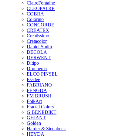
ClaireFontaine
CLEOPATRE
COBRA
Colorino
CONCORDE
CREATEX
Creatissimo
Cretacolor
Daniel Smith
DECOLA
DERWENT
Ditipo
Druchema
ELCO PINSEL
Essdee
FABRIANO
FENGDA
FM BRUSH
FolkArt
Fractal Colors
G.BENEDIKT
GHIANT
Golden
Harder & Steenbeck
HEYDA