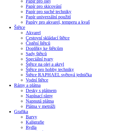
Papír pro olej
Papír pro skicování
Papír pro suché techniky
Papír univerzální použití
Papíry pro akvarel, temperu a kvaš
Štětce
Akvarel
Cestovní skládací štětce
Čistění štětců
Doplňky ke štětcům
Sady štětců
Speciální tvary
Štětce na olej a akryl
Štětce pro hobby techniky
Štětce RAPHAEL světová jednička
Vodní štětce
Rámy a plátna
Desky s plátnem
Napínací rámy
Napnutá plátna
Plátna v metráži
Grafika
Barvy
Kaligrafie
Rydla