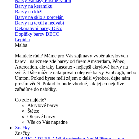
Barvy Fantasy Prisme Moon
Barvy na keramiku
Barvy na kůži
Barvy na sklo a porcelán
Barvy na textil a hedvábí
Dekorativní barvy Déco
Doplňky barev DECO
Lepidla
Malba
Malujete rádi? Máme pro Vás zajímavy výběr akrylových
barev - naleznete zde barvy od firem Amsterdam, Pébeo,
Artcreation, ale taky Lascaux - nejlepší akrylové barvy na
světě. Dále můžete nakupovat i olejové barvy VanGogh, nebo
Umton. Pokud byste měli zájem o další výrobce, dejte nám
prosím vědět. Pokud to bude vhodné, tak jej co nejdříve
zařadíme do nabídky.
Co zde najdete?
Akrylové barvy
Štětce
Olejové barvy
Vše co Vás napadne
Značky
Značky
---
ABIG
ADLER
AMI
Amsterdam
Anděl Přerov s. r. o.