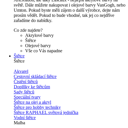
světě. Dále můžete nakupovat i olejové barvy VanGogh, nebo
Umton. Pokud byste měli zájem o další výrobce, dejte nám
prosím vědět. Pokud to bude vhodné, tak jej co nejdříve
zařadíme do nabídky.
Co zde najdete?
Akrylové barvy
Štětce
Olejové barvy
Vše co Vás napadne
Štětce
Štětce
Akvarel
Cestovní skládací štětce
Čistění štětců
Doplňky ke štětcům
Sady štětců
Speciální tvary
Štětce na olej a akryl
Štětce pro hobby techniky
Štětce RAPHAEL světová jednička
Vodní štětce
Malba