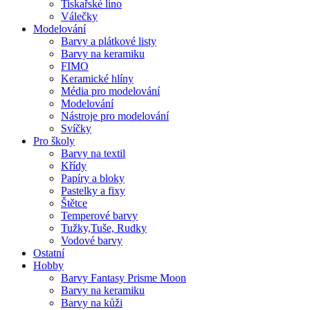
Tiskařské lino
Válečky
Modelování
Barvy a plátkové listy
Barvy na keramiku
FIMO
Keramické hlíny
Média pro modelování
Modelování
Nástroje pro modelování
Svíčky
Pro školy
Barvy na textil
Křídy
Papíry a bloky
Pastelky a fixy
Štětce
Temperové barvy
Tužky,Tuše, Rudky
Vodové barvy
Ostatní
Hobby
Barvy Fantasy Prisme Moon
Barvy na keramiku
Barvy na kůži