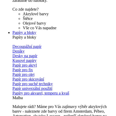
zařadíme do nabídky.
Co zde najdete?
Akrylové barvy
Štětce
Olejové barvy
Vše co Vás napadne
Papíry a bloky
Papíry a bloky
Decoupážní papír
Deníky
Desky na papír
Kusové papíry
Papír pro akryl
Papír pro fix
Papír pro olej
Papír pro skicování
Papír pro suché techniky
Papír univerzální použití
Papíry pro akvarel, temperu a kvaš
Malba
Malujete rádi? Máme pro Vás zajímavy výběr akrylových
barev - naleznete zde barvy od firem Amsterdam, Pébeo,
Artcreation, ale taky Lascaux - nejlepší akrylové barvy na