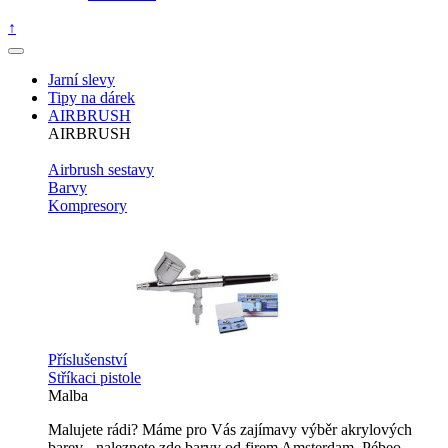
↑
Jarní slevy
Tipy na dárek
AIRBRUSH
AIRBRUSH
Airbrush sestavy
Barvy
Kompresory
Příslušenství
Stříkaci pistole
Malba
Malujete rádi? Máme pro Vás zajímavy výběr akrylových
barev - naleznete zde barvy od firem Amsterdam, Pébeo,