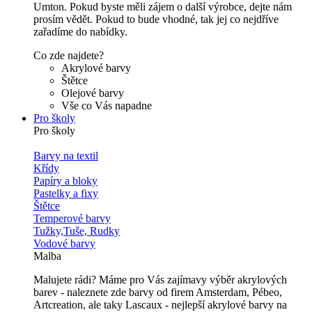
Umton. Pokud byste měli zájem o další výrobce, dejte nám
prosím vědět. Pokud to bude vhodné, tak jej co nejdříve
zařadíme do nabídky.
Co zde najdete?
Akrylové barvy
Štětce
Olejové barvy
Vše co Vás napadne
Pro školy
Pro školy
Barvy na textil
Křídy
Papíry a bloky
Pastelky a fixy
Štětce
Temperové barvy
Tužky,Tuše, Rudky
Vodové barvy
Malba
Malujete rádi? Máme pro Vás zajímavy výběr akrylových
barev - naleznete zde barvy od firem Amsterdam, Pébeo,
Artcreation, ale taky Lascaux - nejlepší akrylové barvy na