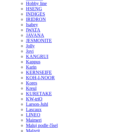
Hobby line
HSENG
INDIGES
IRIDRON
Isabey
IWATA
JAVANA
JESMONITE
Jolly
Jovi
KANGRUI
Kappus
Karin
KERNSEIFE
KOH-I-NOOR
Kores
Kreul
KURETAKE
KW-triO
Larson-Juhl
Lascaux
LINEO
Maimeri
Maluj podle čísel
Malzeit