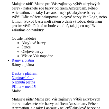
Malujete rádi? Máme pro Vás zajímavy výběr akrylových
barev - naleznete zde barvy od firem Amsterdam, Pébeo,
Artcreation, ale taky Lascaux - nejlepší akrylové barvy na
světě. Dále můžete nakupovat i olejové barvy VanGogh, nebo
Umton. Pokud byste měli zájem o další výrobce, dejte nám
prosím vědět. Pokud to bude vhodné, tak jej co nejdříve
zařadíme do nabídky.
Co zde najdete?
Akrylové barvy
Štětce
Olejové barvy
Vše co Vás napadne
Rámy a plátna
Rámy a plátna
Desky s plátnem
Napínací rámy
Napnutá plátna
Plátna v metráži
Malba
Malujete rádi? Máme pro Vás zajímavy výběr akrylových
barev - naleznete zde barvy od firem Amsterdam, Pébeo,
Artcreation, ale taky Lascaux - nejlepší akrylové barvy na