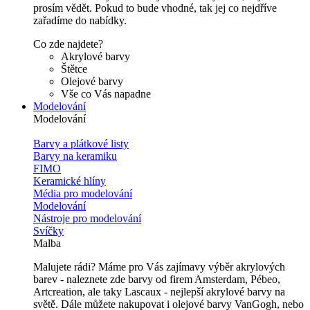
prosím vědět. Pokud to bude vhodné, tak jej co nejdříve
zařadíme do nabídky.
Co zde najdete?
Akrylové barvy
Štětce
Olejové barvy
Vše co Vás napadne
Modelování
Modelování
Barvy a plátkové listy
Barvy na keramiku
FIMO
Keramické hlíny
Média pro modelování
Modelování
Nástroje pro modelování
Svíčky
Malba
Malujete rádi? Máme pro Vás zajímavy výběr akrylových
barev - naleznete zde barvy od firem Amsterdam, Pébeo,
Artcreation, ale taky Lascaux - nejlepší akrylové barvy na
světě. Dále můžete nakupovat i olejové barvy VanGogh, nebo