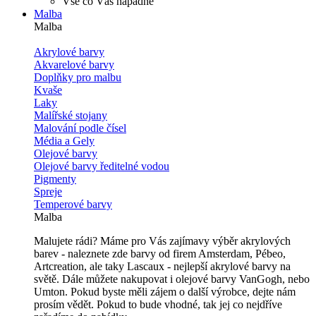
Vše co Vás napadne
Malba
Malba
Akrylové barvy
Akvarelové barvy
Doplňky pro malbu
Kvaše
Laky
Malířské stojany
Malování podle čísel
Média a Gely
Olejové barvy
Olejové barvy ředitelné vodou
Pigmenty
Spreje
Temperové barvy
Malba
Malujete rádi? Máme pro Vás zajímavy výběr akrylových
barev - naleznete zde barvy od firem Amsterdam, Pébeo,
Artcreation, ale taky Lascaux - nejlepší akrylové barvy na
světě. Dále můžete nakupovat i olejové barvy VanGogh, nebo
Umton. Pokud byste měli zájem o další výrobce, dejte nám
prosím vědět. Pokud to bude vhodné, tak jej co nejdříve