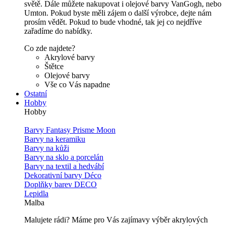
světě. Dále můžete nakupovat i olejové barvy VanGogh, nebo
Umton. Pokud byste měli zájem o další výrobce, dejte nám
prosím vědět. Pokud to bude vhodné, tak jej co nejdříve
zařadíme do nabídky.
Co zde najdete?
Akrylové barvy
Štětce
Olejové barvy
Vše co Vás napadne
Ostatní
Hobby
Hobby
Barvy Fantasy Prisme Moon
Barvy na keramiku
Barvy na kůži
Barvy na sklo a porcelán
Barvy na textil a hedvábí
Dekorativní barvy Déco
Doplňky barev DECO
Lepidla
Malba
Malujete rádi? Máme pro Vás zajímavy výběr akrylových