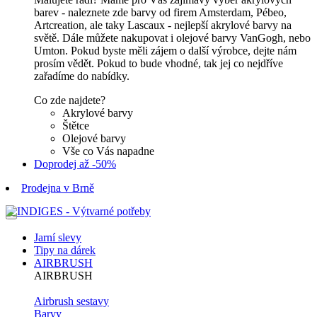
barev - naleznete zde barvy od firem Amsterdam, Pébeo,
Artcreation, ale taky Lascaux - nejlepší akrylové barvy na
světě. Dále můžete nakupovat i olejové barvy VanGogh, nebo
Umton. Pokud byste měli zájem o další výrobce, dejte nám
prosím vědět. Pokud to bude vhodné, tak jej co nejdříve
zařadíme do nabídky.
Co zde najdete?
Akrylové barvy
Štětce
Olejové barvy
Vše co Vás napadne
Doprodej až -50%
Prodejna v Brně
Jarní slevy
Tipy na dárek
AIRBRUSH
AIRBRUSH
Airbrush sestavy
Barvy