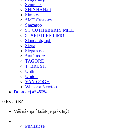
Sennelier
SHINHANart
Simply-t
SMT Creatoys
Snazaroo
ST CUTHEBERTS MILL
STAEDTLER FIMO
Standardgraph
Stepa
Stepa s.r.o.
Strathmore
TAGORE
T_BRUSH
Ulith
Umton
VAN GOGH
Winsor a Newton
Doprodej až -50%
0 Ks - 0 Kč
Váš nákupní košík je prázdný!
Přihlásit se