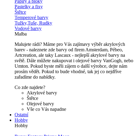
Papíry a bloky
Pastelky a fixy
Štětce
Temperové barvy
Tužky,Tuše, Rudky
Vodové barvy
Malba
Malujete rádi? Máme pro Vás zajímavy výběr akrylových
barev - naleznete zde barvy od firem Amsterdam, Pébeo,
Artcreation, ale taky Lascaux - nejlepší akrylové barvy na
světě. Dále můžete nakupovat i olejové barvy VanGogh, nebo
Umton. Pokud byste měli zájem o další výrobce, dejte nám
prosím vědět. Pokud to bude vhodné, tak jej co nejdříve
zařadíme do nabídky.
Co zde najdete?
Akrylové barvy
Štětce
Olejové barvy
Vše co Vás napadne
Ostatní
Hobby
Hobby