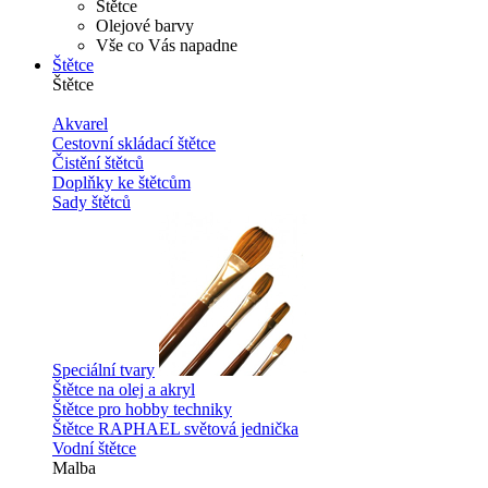
Štětce
Olejové barvy
Vše co Vás napadne
Štětce
Štětce
Akvarel
Cestovní skládací štětce
Čistění štětců
Doplňky ke štětcům
Sady štětců
Speciální tvary
Štětce na olej a akryl
Štětce pro hobby techniky
Štětce RAPHAEL světová jednička
Vodní štětce
Malba