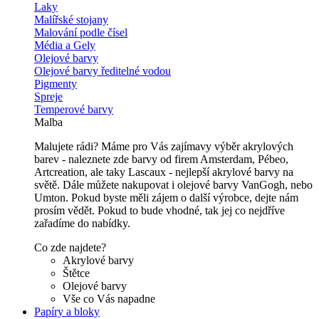
Laky
Malířské stojany
Malování podle čísel
Média a Gely
Olejové barvy
Olejové barvy ředitelné vodou
Pigmenty
Spreje
Temperové barvy
Malba
Malujete rádi? Máme pro Vás zajímavy výběr akrylových
barev - naleznete zde barvy od firem Amsterdam, Pébeo,
Artcreation, ale taky Lascaux - nejlepší akrylové barvy na
světě. Dále můžete nakupovat i olejové barvy VanGogh, nebo
Umton. Pokud byste měli zájem o další výrobce, dejte nám
prosím vědět. Pokud to bude vhodné, tak jej co nejdříve
zařadíme do nabídky.
Co zde najdete?
Akrylové barvy
Štětce
Olejové barvy
Vše co Vás napadne
Papíry a bloky