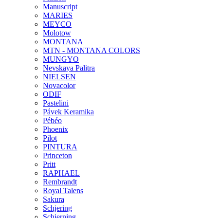
Manuscript
MARIES
MEYCO
Molotow
MONTANA
MTN - MONTANA COLORS
MUNGYO
Nevskaya Palitra
NIELSEN
Novacolor
ODIF
Pastelini
Pávek Keramika
Pébéo
Phoenix
Pilot
PINTURA
Princeton
Pritt
RAPHAEL
Rembrandt
Royal Talens
Sakura
Schjering
Schjerning