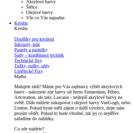
Akrylové barvy
Štětce
Olejové barvy
Vše co Vás napadne
Kresba
Kresba
Doplňky pro kreslení
Inkousty, tuše
Pastely a pastelky
Sady – kombinace technik
Technické fixy
Tužky, rudky, uhly
Umělecké Fixy
Malba
Malujete rádi? Máme pro Vás zajímavy výběr akrylových
barev - naleznete zde barvy od firem Amsterdam, Pébeo,
Artcreation, ale taky Lascaux - nejlepší akrylové barvy na
světě. Dále můžete nakupovat i olejové barvy VanGogh, nebo
Umton. Pokud byste měli zájem o další výrobce, dejte nám
prosím vědět. Pokud to bude vhodné, tak jej co nejdříve
zařadíme do nabídky.
Co zde najdete?