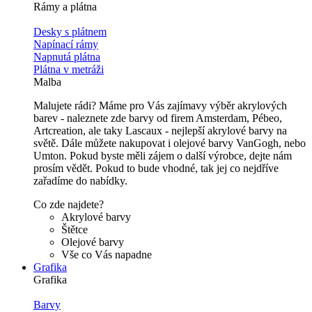
Rámy a plátna
Desky s plátnem
Napínací rámy
Napnutá plátna
Plátna v metráži
Malba
Malujete rádi? Máme pro Vás zajímavy výběr akrylových
barev - naleznete zde barvy od firem Amsterdam, Pébeo,
Artcreation, ale taky Lascaux - nejlepší akrylové barvy na
světě. Dále můžete nakupovat i olejové barvy VanGogh, nebo
Umton. Pokud byste měli zájem o další výrobce, dejte nám
prosím vědět. Pokud to bude vhodné, tak jej co nejdříve
zařadíme do nabídky.
Co zde najdete?
Akrylové barvy
Štětce
Olejové barvy
Vše co Vás napadne
Grafika
Grafika
Barvy