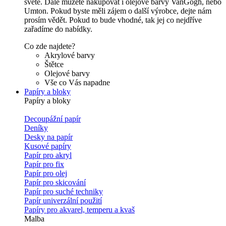
světě. Dále můžete nakupovat i olejové barvy VanGogh, nebo
Umton. Pokud byste měli zájem o další výrobce, dejte nám
prosím vědět. Pokud to bude vhodné, tak jej co nejdříve
zařadíme do nabídky.
Co zde najdete?
Akrylové barvy
Štětce
Olejové barvy
Vše co Vás napadne
Papíry a bloky
Papíry a bloky
Decoupážní papír
Deníky
Desky na papír
Kusové papíry
Papír pro akryl
Papír pro fix
Papír pro olej
Papír pro skicování
Papír pro suché techniky
Papír univerzální použití
Papíry pro akvarel, temperu a kvaš
Malba