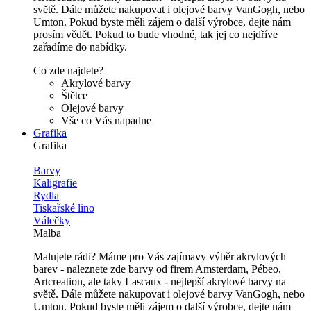
světě. Dále můžete nakupovat i olejové barvy VanGogh, nebo
Umton. Pokud byste měli zájem o další výrobce, dejte nám
prosím vědět. Pokud to bude vhodné, tak jej co nejdříve
zařadíme do nabídky.
Co zde najdete?
Akrylové barvy
Štětce
Olejové barvy
Vše co Vás napadne
Grafika
Grafika
Barvy
Kaligrafie
Rydla
Tiskařské lino
Válečky
Malba
Malujete rádi? Máme pro Vás zajímavy výběr akrylových
barev - naleznete zde barvy od firem Amsterdam, Pébeo,
Artcreation, ale taky Lascaux - nejlepší akrylové barvy na
světě. Dále můžete nakupovat i olejové barvy VanGogh, nebo
Umton. Pokud byste měli zájem o další výrobce, dejte nám