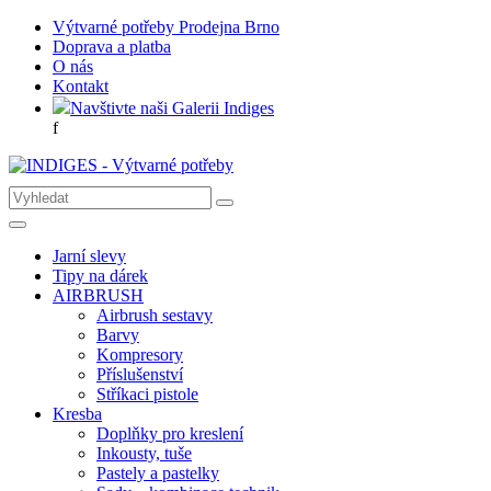
Výtvarné potřeby Prodejna Brno
Doprava a platba
O nás
Kontakt
Navštivte naši Galerii Indiges
f
Jarní slevy
Tipy na dárek
AIRBRUSH
Airbrush sestavy
Barvy
Kompresory
Příslušenství
Stříkaci pistole
Kresba
Doplňky pro kreslení
Inkousty, tuše
Pastely a pastelky