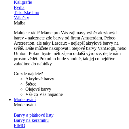
Kaligrafie
Rydla
Tiskařské lino
Válečky
Malba
Malujete rádi? Máme pro Vás zajímavy výběr akrylových
barev - naleznete zde barvy od firem Amsterdam, Pébeo,
Artcreation, ale taky Lascaux - nejlepší akrylové barvy na
světě. Dále můžete nakupovat i olejové barvy VanGogh, nebo
Umton. Pokud byste měli zájem o další výrobce, dejte nám
prosím vědět. Pokud to bude vhodné, tak jej co nejdříve
zařadíme do nabídky.
Co zde najdete?
Akrylové barvy
Štětce
Olejové barvy
Vše co Vás napadne
Modelování
Modelování
Barvy a plátkové listy
Barvy na keramiku
FIMO