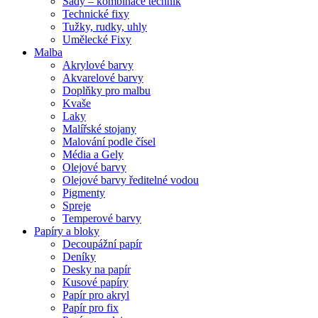
Sady – kombinace technik
Technické fixy
Tužky, rudky, uhly
Umělecké Fixy
Malba
Akrylové barvy
Akvarelové barvy
Doplňky pro malbu
Kvaše
Laky
Malířské stojany
Malování podle čísel
Média a Gely
Olejové barvy
Olejové barvy ředitelné vodou
Pigmenty
Spreje
Temperové barvy
Papíry a bloky
Decoupážní papír
Deníky
Desky na papír
Kusové papíry
Papír pro akryl
Papír pro fix