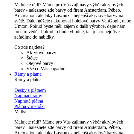
Malujete rádi? Máme pro Vás zajímavy výběr akrylových
barev - naleznete zde barvy od firem Amsterdam, Pébeo,
Artcreation, ale taky Lascaux - nejlepší akrylové barvy na
světě. Dále můžete nakupovat i olejové barvy VanGogh, nebo
Umton. Pokud byste měli zájem o další výrobce, dejte nám
prosím vědět. Pokud to bude vhodné, tak jej co nejdříve
zařadíme do nabídky.
Co zde najdete?
Akrylové barvy
Štětce
Olejové barvy
Vše co Vás napadne
Rámy a plátna
Rámy a plátna
Desky s plátnem
Napínací rámy
Napnutá plátna
Plátna v metráži
Malba
Malujete rádi? Máme pro Vás zajímavy výběr akrylových
barev - naleznete zde barvy od firem Amsterdam, Pébeo,
Artcreation, ale taky Lascaux - nejlepší akrylové barvy na