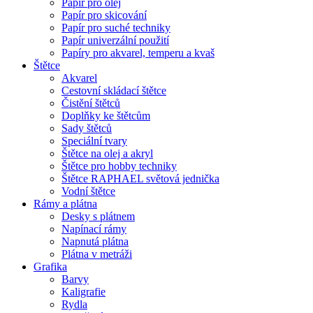
Papír pro olej
Papír pro skicování
Papír pro suché techniky
Papír univerzální použití
Papíry pro akvarel, temperu a kvaš
Štětce
Akvarel
Cestovní skládací štětce
Čistění štětců
Doplňky ke štětcům
Sady štětců
Speciální tvary
Štětce na olej a akryl
Štětce pro hobby techniky
Štětce RAPHAEL světová jednička
Vodní štětce
Rámy a plátna
Desky s plátnem
Napínací rámy
Napnutá plátna
Plátna v metráži
Grafika
Barvy
Kaligrafie
Rydla