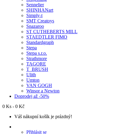
Sennelier
SHINHANart
Simply-t
SMT Creatoys
Snazaroo
ST CUTHEBERTS MILL
STAEDTLER FIMO
Standardgraph
Stepa
Stepa s.r.o.
Strathmore
TAGORE
T_BRUSH
Ulith
Umton
VAN GOGH
Winsor a Newton
Doprodej až -50%
0 Ks - 0 Kč
Váš nákupní košík je prázdný!
Přihlásit se