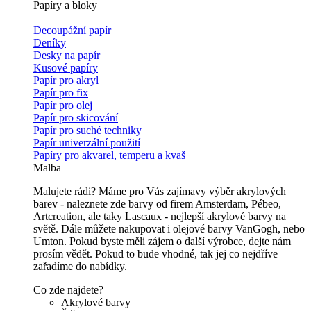
Papíry a bloky
Decoupážní papír
Deníky
Desky na papír
Kusové papíry
Papír pro akryl
Papír pro fix
Papír pro olej
Papír pro skicování
Papír pro suché techniky
Papír univerzální použití
Papíry pro akvarel, temperu a kvaš
Malba
Malujete rádi? Máme pro Vás zajímavy výběr akrylových
barev - naleznete zde barvy od firem Amsterdam, Pébeo,
Artcreation, ale taky Lascaux - nejlepší akrylové barvy na
světě. Dále můžete nakupovat i olejové barvy VanGogh, nebo
Umton. Pokud byste měli zájem o další výrobce, dejte nám
prosím vědět. Pokud to bude vhodné, tak jej co nejdříve
zařadíme do nabídky.
Co zde najdete?
Akrylové barvy