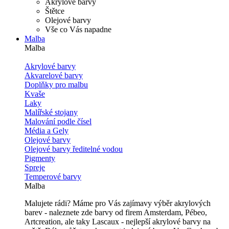
Akrylové barvy
Štětce
Olejové barvy
Vše co Vás napadne
Malba
Malba
Akrylové barvy
Akvarelové barvy
Doplňky pro malbu
Kvaše
Laky
Malířské stojany
Malování podle čísel
Média a Gely
Olejové barvy
Olejové barvy ředitelné vodou
Pigmenty
Spreje
Temperové barvy
Malba
Malujete rádi? Máme pro Vás zajímavy výběr akrylových
barev - naleznete zde barvy od firem Amsterdam, Pébeo,
Artcreation, ale taky Lascaux - nejlepší akrylové barvy na