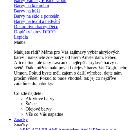
Barvy Fantasy Prisme Moon
Barvy na keramiku
Barvy na kůži
Barvy na sklo a porcelán
Barvy na textil a hedvábí
Dekorativní barvy Déco
Doplňky barev DECO
Lepidla
Malba
Malujete rádi? Máme pro Vás zajímavy výběr akrylových
barev - naleznete zde barvy od firem Amsterdam, Pébeo,
Artcreation, ale taky Lascaux - nejlepší akrylové barvy na
světě. Dále můžete nakupovat i olejové barvy VanGogh, nebo
Umton. Pokud byste měli zájem o další výrobce, dejte nám
prosím vědět. Pokud to bude vhodné, tak jej co nejdříve
zařadíme do nabídky.
Co zde najdete?
Akrylové barvy
Štětce
Olejové barvy
Vše co Vás napadne
Značky
Značky
---
ABIG
ADLER
AMI
Amsterdam
Anděl Přerov s. r. o.