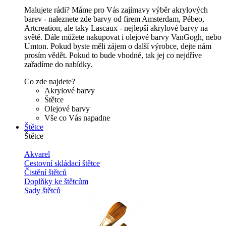
Malujete rádi? Máme pro Vás zajímavy výběr akrylových
barev - naleznete zde barvy od firem Amsterdam, Pébeo,
Artcreation, ale taky Lascaux - nejlepší akrylové barvy na
světě. Dále můžete nakupovat i olejové barvy VanGogh, nebo
Umton. Pokud byste měli zájem o další výrobce, dejte nám
prosím vědět. Pokud to bude vhodné, tak jej co nejdříve
zařadíme do nabídky.
Co zde najdete?
Akrylové barvy
Štětce
Olejové barvy
Vše co Vás napadne
Štětce
Štětce
Akvarel
Cestovní skládací štětce
Čistění štětců
Doplňky ke štětcům
Sady štětců