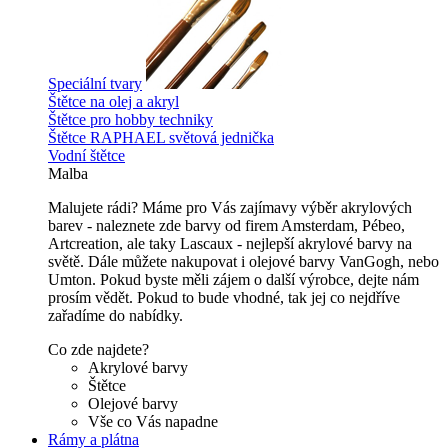
Speciální tvary
Štětce na olej a akryl
Štětce pro hobby techniky
Štětce RAPHAEL světová jednička
Vodní štětce
Malba
Malujete rádi? Máme pro Vás zajímavy výběr akrylových
barev - naleznete zde barvy od firem Amsterdam, Pébeo,
Artcreation, ale taky Lascaux - nejlepší akrylové barvy na
světě. Dále můžete nakupovat i olejové barvy VanGogh, nebo
Umton. Pokud byste měli zájem o další výrobce, dejte nám
prosím vědět. Pokud to bude vhodné, tak jej co nejdříve
zařadíme do nabídky.
Co zde najdete?
Akrylové barvy
Štětce
Olejové barvy
Vše co Vás napadne
Rámy a plátna