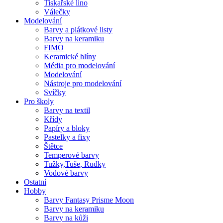
Tiskařské lino
Válečky
Modelování
Barvy a plátkové listy
Barvy na keramiku
FIMO
Keramické hlíny
Média pro modelování
Modelování
Nástroje pro modelování
Svíčky
Pro školy
Barvy na textil
Křídy
Papíry a bloky
Pastelky a fixy
Štětce
Temperové barvy
Tužky,Tuše, Rudky
Vodové barvy
Ostatní
Hobby
Barvy Fantasy Prisme Moon
Barvy na keramiku
Barvy na kůži