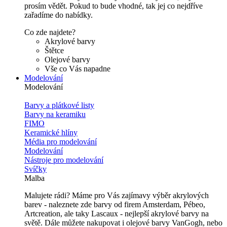
prosím vědět. Pokud to bude vhodné, tak jej co nejdříve
zařadíme do nabídky.
Co zde najdete?
Akrylové barvy
Štětce
Olejové barvy
Vše co Vás napadne
Modelování
Modelování
Barvy a plátkové listy
Barvy na keramiku
FIMO
Keramické hlíny
Média pro modelování
Modelování
Nástroje pro modelování
Svíčky
Malba
Malujete rádi? Máme pro Vás zajímavy výběr akrylových
barev - naleznete zde barvy od firem Amsterdam, Pébeo,
Artcreation, ale taky Lascaux - nejlepší akrylové barvy na
světě. Dále můžete nakupovat i olejové barvy VanGogh, nebo