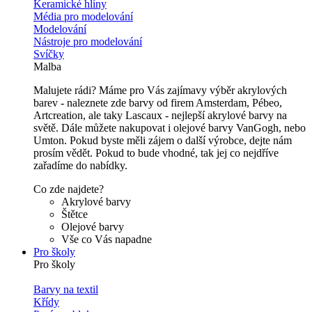
Keramické hlíny
Média pro modelování
Modelování
Nástroje pro modelování
Svíčky
Malba
Malujete rádi? Máme pro Vás zajímavy výběr akrylových
barev - naleznete zde barvy od firem Amsterdam, Pébeo,
Artcreation, ale taky Lascaux - nejlepší akrylové barvy na
světě. Dále můžete nakupovat i olejové barvy VanGogh, nebo
Umton. Pokud byste měli zájem o další výrobce, dejte nám
prosím vědět. Pokud to bude vhodné, tak jej co nejdříve
zařadíme do nabídky.
Co zde najdete?
Akrylové barvy
Štětce
Olejové barvy
Vše co Vás napadne
Pro školy
Pro školy
Barvy na textil
Křídy