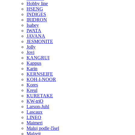
Hobby line
HSENG
INDIGES
IRIDRON
Isabey
IWATA
JAVANA
JESMONITE
Jolly
Jovi
KANGRUI
Kappus
Karin
KERNSEIFE
KOH-I-NOOR
Kores
Kreul
KURETAKE
KW-triO
Larson-Juhl
Lascaux
LINEO
Maimeri
Maluj podle čísel
Malzeit