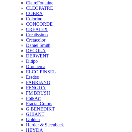
ClaireFontaine
CLEOPATRE
COBRA
Colorino
CONCORDE
CREATEX
Creatissimo
Cretacolor
Daniel Smith
DECOLA
DERWENT
Ditipo
Druchema
ELCO PINSEL
Essdee
FABRIANO
FENGDA
FM BRUSH
FolkArt
Fractal Colors
G.BENEDIKT
GHIANT
Golden
Harder & Steenbeck
HEYDA