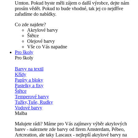
Umton. Pokud byste měli zájem o další výrobce, dejte nám
prosím vědět. Pokud to bude vhodné, tak jej co nejdříve
zařadíme do nabídky.
Co zde najdete?
Akrylové barvy
Štětce
Olejové barvy
Vše co Vás napadne
Pro školy
Pro školy
Barvy na textil
Křídy
Papíry a bloky
Pastelky a fixy
Štětce
Temperové barvy
Tužky,Tuše, Rudky
Vodové barvy
Malba
Malujete rádi? Máme pro Vás zajímavy výběr akrylových
barev - naleznete zde barvy od firem Amsterdam, Pébeo,
Artcreation, ale taky Lascaux - nejlepší akrylové barvy na