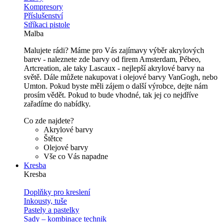
Kompresory
Příslušenství
Stříkaci pistole
Malba
Malujete rádi? Máme pro Vás zajímavy výběr akrylových
barev - naleznete zde barvy od firem Amsterdam, Pébeo,
Artcreation, ale taky Lascaux - nejlepší akrylové barvy na
světě. Dále můžete nakupovat i olejové barvy VanGogh, nebo
Umton. Pokud byste měli zájem o další výrobce, dejte nám
prosím vědět. Pokud to bude vhodné, tak jej co nejdříve
zařadíme do nabídky.
Co zde najdete?
Akrylové barvy
Štětce
Olejové barvy
Vše co Vás napadne
Kresba
Kresba
Doplňky pro kreslení
Inkousty, tuše
Pastely a pastelky
Sady – kombinace technik