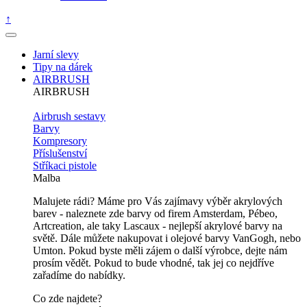
↑
Jarní slevy
Tipy na dárek
AIRBRUSH
AIRBRUSH
Airbrush sestavy
Barvy
Kompresory
Příslušenství
Stříkaci pistole
Malba
Malujete rádi? Máme pro Vás zajímavy výběr akrylových
barev - naleznete zde barvy od firem Amsterdam, Pébeo,
Artcreation, ale taky Lascaux - nejlepší akrylové barvy na
světě. Dále můžete nakupovat i olejové barvy VanGogh, nebo
Umton. Pokud byste měli zájem o další výrobce, dejte nám
prosím vědět. Pokud to bude vhodné, tak jej co nejdříve
zařadíme do nabídky.
Co zde najdete?