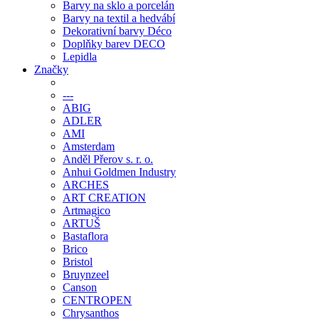
Barvy na sklo a porcelán
Barvy na textil a hedvábí
Dekorativní barvy Déco
Doplňky barev DECO
Lepidla
Značky
---
ABIG
ADLER
AMI
Amsterdam
Anděl Přerov s. r. o.
Anhui Goldmen Industry
ARCHES
ART CREATION
Artmagico
ARTUŠ
Bastaflora
Brico
Bristol
Bruynzeel
Canson
CENTROPEN
Chrysanthos