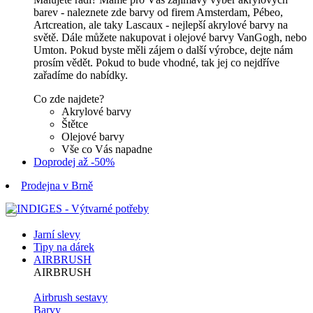
barev - naleznete zde barvy od firem Amsterdam, Pébeo,
Artcreation, ale taky Lascaux - nejlepší akrylové barvy na
světě. Dále můžete nakupovat i olejové barvy VanGogh, nebo
Umton. Pokud byste měli zájem o další výrobce, dejte nám
prosím vědět. Pokud to bude vhodné, tak jej co nejdříve
zařadíme do nabídky.
Co zde najdete?
Akrylové barvy
Štětce
Olejové barvy
Vše co Vás napadne
Doprodej až -50%
Prodejna v Brně
Jarní slevy
Tipy na dárek
AIRBRUSH
AIRBRUSH
Airbrush sestavy
Barvy