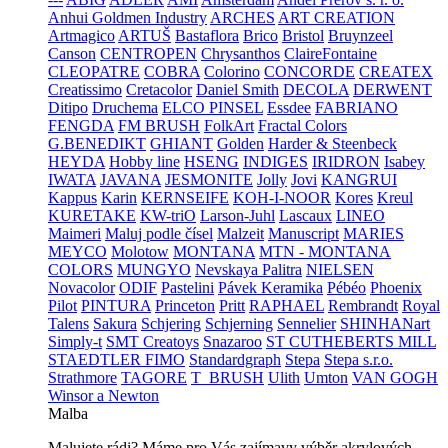
Anhui Goldmen Industry
ARCHES
ART CREATION
Artmagico
ARTUŠ
Bastaflora
Brico
Bristol
Bruynzeel
Canson
CENTROPEN
Chrysanthos
ClaireFontaine
CLEOPATRE
COBRA
Colorino
CONCORDE
CREATEX
Creatissimo
Cretacolor
Daniel Smith
DECOLA
DERWENT
Ditipo
Druchema
ELCO PINSEL
Essdee
FABRIANO
FENGDA
FM BRUSH
FolkArt
Fractal Colors
G.BENEDIKT
GHIANT
Golden
Harder & Steenbeck
HEYDA
Hobby line
HSENG
INDIGES
IRIDRON
Isabey
IWATA
JAVANA
JESMONITE
Jolly
Jovi
KANGRUI
Kappus
Karin
KERNSEIFE
KOH-I-NOOR
Kores
Kreul
KURETAKE
KW-triO
Larson-Juhl
Lascaux
LINEO
Maimeri
Maluj podle čísel
Malzeit
Manuscript
MARIES
MEYCO
Molotow
MONTANA
MTN - MONTANA
COLORS
MUNGYO
Nevskaya Palitra
NIELSEN
Novacolor
ODIF
Pastelini
Pávek Keramika
Pébéo
Phoenix
Pilot
PINTURA
Princeton
Pritt
RAPHAEL
Rembrandt
Royal
Talens
Sakura
Schjering
Schjerning
Sennelier
SHINHANart
Simply-t
SMT Creatoys
Snazaroo
ST CUTHEBERTS MILL
STAEDTLER FIMO
Standardgraph
Stepa
Stepa s.r.o.
Strathmore
TAGORE
T_BRUSH
Ulith
Umton
VAN GOGH
Winsor a Newton
Malba
Malujete rádi? Máme pro Vás zajímavy výběr akrylových