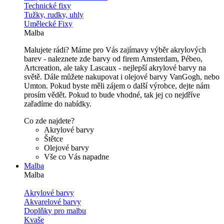
Technické fixy
Tužky, rudky, uhly
Umělecké Fixy
Malba
Malujete rádi? Máme pro Vás zajímavy výběr akrylových
barev - naleznete zde barvy od firem Amsterdam, Pébeo,
Artcreation, ale taky Lascaux - nejlepší akrylové barvy na
světě. Dále můžete nakupovat i olejové barvy VanGogh, nebo
Umton. Pokud byste měli zájem o další výrobce, dejte nám
prosím vědět. Pokud to bude vhodné, tak jej co nejdříve
zařadíme do nabídky.
Co zde najdete?
Akrylové barvy
Štětce
Olejové barvy
Vše co Vás napadne
Malba
Malba
Akrylové barvy
Akvarelové barvy
Doplňky pro malbu
Kvaše