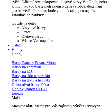
světě. Dále můžete nakupovat i olejové barvy VanGogh, nebo
Umton. Pokud byste měli zájem o další výrobce, dejte nám
prosím vědět. Pokud to bude vhodné, tak jej co nejdříve
zařadíme do nabídky.
Co zde najdete?
Akrylové barvy
Štětce
Olejové barvy
Vše co Vás napadne
Ostatní
Hobby
Hobby
Barvy Fantasy Prisme Moon
Barvy na keramiku
Barvy na kůži
Barvy na sklo a porcelán
Barvy na textil a hedvábí
Dekorativní barvy Déco
Doplňky barev DECO
Lepidla
Malba
Malujete rádi? Máme pro Vás zajímavy výběr akrylových