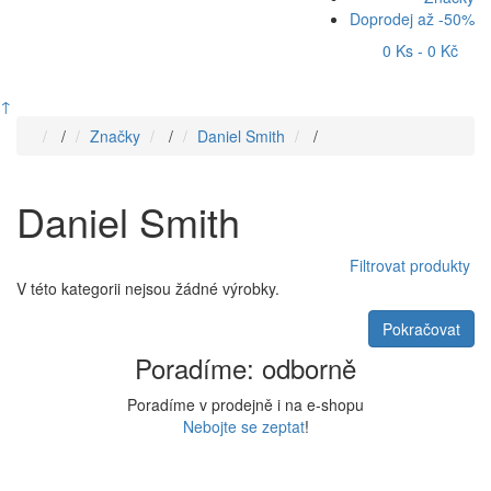
Doprodej až -50%
0 Ks - 0 Kč
↑
/
Značky
/
Daniel Smith
/
Daniel Smith
Filtrovat produkty
Brainy Filter
V této kategorii nejsou žádné výrobky.
Cena
Pokračovat
Kč
–
Kč
Poradíme: odborně
Poradíme v prodejně i na e-shopu
Nebojte se zeptat
!