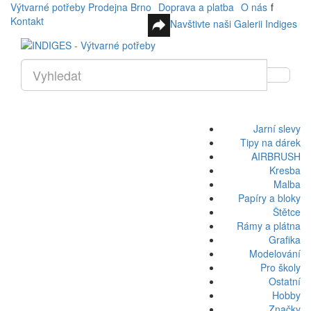
Výtvarné potřeby Prodejna Brno
Doprava a platba
O nás
f
Kontakt
Navštivte naši Galerii Indiges
Jarní slevy
Tipy na dárek
AIRBRUSH
Kresba
Malba
Papíry a bloky
Štětce
Rámy a plátna
Grafika
Modelování
Pro školy
Ostatní
Hobby
Značky