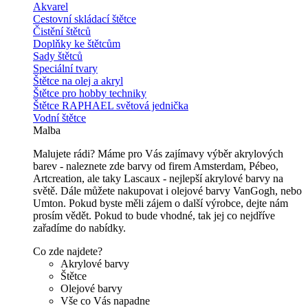
Akvarel
Cestovní skládací štětce
Čistění štětců
Doplňky ke štětcům
Sady štětců
Speciální tvary
Štětce na olej a akryl
Štětce pro hobby techniky
Štětce RAPHAEL světová jednička
Vodní štětce
Malba
Malujete rádi? Máme pro Vás zajímavy výběr akrylových
barev - naleznete zde barvy od firem Amsterdam, Pébeo,
Artcreation, ale taky Lascaux - nejlepší akrylové barvy na
světě. Dále můžete nakupovat i olejové barvy VanGogh, nebo
Umton. Pokud byste měli zájem o další výrobce, dejte nám
prosím vědět. Pokud to bude vhodné, tak jej co nejdříve
zařadíme do nabídky.
Co zde najdete?
Akrylové barvy
Štětce
Olejové barvy
Vše co Vás napadne