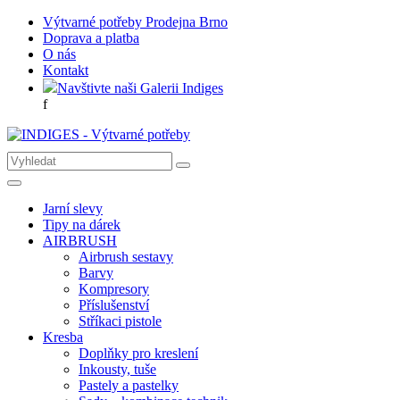
Výtvarné potřeby Prodejna Brno
Doprava a platba
O nás
Kontakt
Navštivte naši Galerii Indiges
f
Jarní slevy
Tipy na dárek
AIRBRUSH
Airbrush sestavy
Barvy
Kompresory
Příslušenství
Stříkaci pistole
Kresba
Doplňky pro kreslení
Inkousty, tuše
Pastely a pastelky