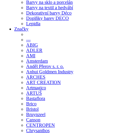
Barvy na sklo a porcelán
Barvy na textil a hedvábí
Dekorativní barvy Déco
Doplňky barev DECO
Lepidla
Značky
---
ABIG
ADLER
AMI
Amsterdam
Anděl Přerov s. r. o.
Anhui Goldmen Industry
ARCHES
ART CREATION
Artmagico
ARTUŠ
Bastaflora
Brico
Bristol
Bruynzeel
Canson
CENTROPEN
Chrysanthos