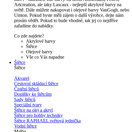
Artcreation, ale taky Lascaux - nejlepší akrylové barvy na
světě. Dále můžete nakupovat i olejové barvy VanGogh, nebo
Umton. Pokud byste měli zájem o další výrobce, dejte nám
prosím vědět. Pokud to bude vhodné, tak jej co nejdříve
zařadíme do nabídky.
Co zde najdete?
Akrylové barvy
Štětce
Olejové barvy
Vše co Vás napadne
Štětce
Štětce
Akvarel
Cestovní skládací štětce
Čistění štětců
Doplňky ke štětcům
Sady štětců
Speciální tvary
Štětce na olej a akryl
Štětce pro hobby techniky
Štětce RAPHAEL světová jednička
Vodní štětce
Malba