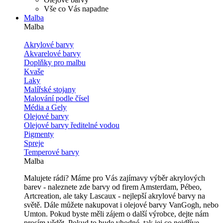
Vše co Vás napadne
Malba
Malba
Akrylové barvy
Akvarelové barvy
Doplňky pro malbu
Kvaše
Laky
Malířské stojany
Malování podle čísel
Média a Gely
Olejové barvy
Olejové barvy ředitelné vodou
Pigmenty
Spreje
Temperové barvy
Malba
Malujete rádi? Máme pro Vás zajímavy výběr akrylových
barev - naleznete zde barvy od firem Amsterdam, Pébeo,
Artcreation, ale taky Lascaux - nejlepší akrylové barvy na
světě. Dále můžete nakupovat i olejové barvy VanGogh, nebo
Umton. Pokud byste měli zájem o další výrobce, dejte nám
prosím vědět. Pokud to bude vhodné, tak jej co nejdříve