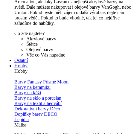
Artcreation, ale taky Lascaux - nejlepší akrylové barvy na
světě. Dále můžete nakupovat i olejové barvy VanGogh, nebo
Umton. Pokud byste měli zájem o další výrobce, dejte nám
prosím vědět. Pokud to bude vhodné, tak jej co nejdříve
zařadíme do nabídky.
Co zde najdete?
Akrylové barvy
Štětce
Olejové barvy
Vše co Vás napadne
Ostatní
Hobby
Hobby
Barvy Fantasy Prisme Moon
Barvy na keramiku
Barvy na kůži
Barvy na sklo a porcelán
Barvy na textil a hedvábí
Dekorativní barvy Déco
Doplňky barev DECO
Lepidla
Malba