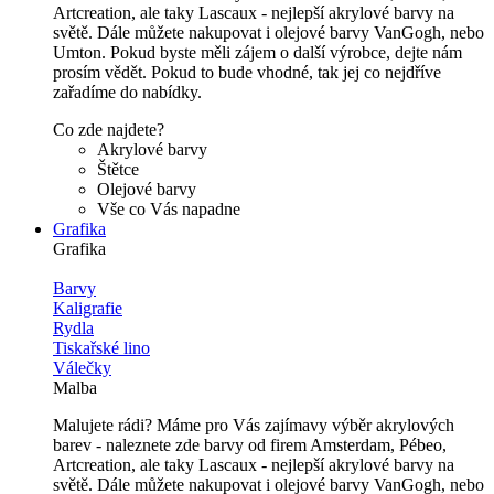
Artcreation, ale taky Lascaux - nejlepší akrylové barvy na
světě. Dále můžete nakupovat i olejové barvy VanGogh, nebo
Umton. Pokud byste měli zájem o další výrobce, dejte nám
prosím vědět. Pokud to bude vhodné, tak jej co nejdříve
zařadíme do nabídky.
Co zde najdete?
Akrylové barvy
Štětce
Olejové barvy
Vše co Vás napadne
Grafika
Grafika
Barvy
Kaligrafie
Rydla
Tiskařské lino
Válečky
Malba
Malujete rádi? Máme pro Vás zajímavy výběr akrylových
barev - naleznete zde barvy od firem Amsterdam, Pébeo,
Artcreation, ale taky Lascaux - nejlepší akrylové barvy na
světě. Dále můžete nakupovat i olejové barvy VanGogh, nebo