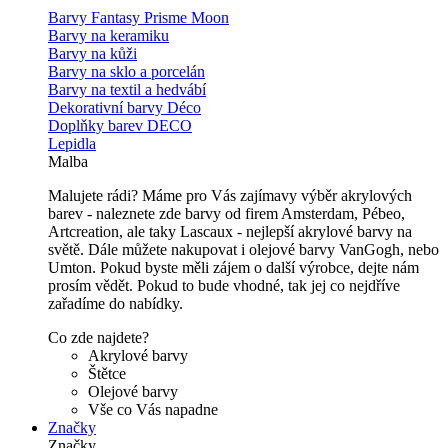
Barvy Fantasy Prisme Moon
Barvy na keramiku
Barvy na kůži
Barvy na sklo a porcelán
Barvy na textil a hedvábí
Dekorativní barvy Déco
Doplňky barev DECO
Lepidla
Malba
Malujete rádi? Máme pro Vás zajímavy výběr akrylových
barev - naleznete zde barvy od firem Amsterdam, Pébeo,
Artcreation, ale taky Lascaux - nejlepší akrylové barvy na
světě. Dále můžete nakupovat i olejové barvy VanGogh, nebo
Umton. Pokud byste měli zájem o další výrobce, dejte nám
prosím vědět. Pokud to bude vhodné, tak jej co nejdříve
zařadíme do nabídky.
Co zde najdete?
Akrylové barvy
Štětce
Olejové barvy
Vše co Vás napadne
Značky
Značky