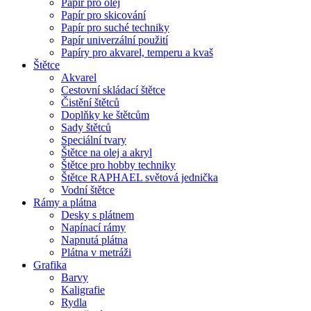
Papír pro olej
Papír pro skicování
Papír pro suché techniky
Papír univerzální použití
Papíry pro akvarel, temperu a kvaš
Štětce
Akvarel
Cestovní skládací štětce
Čistění štětců
Doplňky ke štětcům
Sady štětců
Speciální tvary
Štětce na olej a akryl
Štětce pro hobby techniky
Štětce RAPHAEL světová jednička
Vodní štětce
Rámy a plátna
Desky s plátnem
Napínací rámy
Napnutá plátna
Plátna v metráži
Grafika
Barvy
Kaligrafie
Rydla