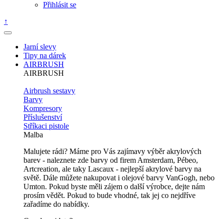
Přihlásit se
↑
Jarní slevy
Tipy na dárek
AIRBRUSH
AIRBRUSH
Airbrush sestavy
Barvy
Kompresory
Příslušenství
Stříkaci pistole
Malba
Malujete rádi? Máme pro Vás zajímavy výběr akrylových
barev - naleznete zde barvy od firem Amsterdam, Pébeo,
Artcreation, ale taky Lascaux - nejlepší akrylové barvy na
světě. Dále můžete nakupovat i olejové barvy VanGogh, nebo
Umton. Pokud byste měli zájem o další výrobce, dejte nám
prosím vědět. Pokud to bude vhodné, tak jej co nejdříve
zařadíme do nabídky.