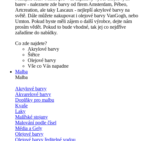
barev - naleznete zde barvy od firem Amsterdam, Pébeo,
Artcreation, ale taky Lascaux - nejlepší akrylové barvy na
světě. Dále můžete nakupovat i olejové barvy VanGogh, nebo
Umton. Pokud byste měli zájem o další výrobce, dejte nám
prosím vědět. Pokud to bude vhodné, tak jej co nejdříve
zařadíme do nabídky.
Co zde najdete?
Akrylové barvy
Štětce
Olejové barvy
Vše co Vás napadne
Malba
Malba
Akrylové barvy
Akvarelové barvy
Doplňky pro malbu
Kvaše
Laky
Malířské stojany
Malování podle čísel
Média a Gely
Olejové barvy
Olejové barvy ředitelné vodou