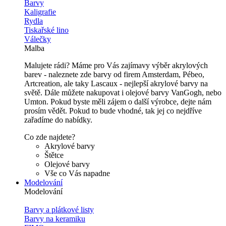
Barvy
Kaligrafie
Rydla
Tiskařské lino
Válečky
Malba
Malujete rádi? Máme pro Vás zajímavy výběr akrylových
barev - naleznete zde barvy od firem Amsterdam, Pébeo,
Artcreation, ale taky Lascaux - nejlepší akrylové barvy na
světě. Dále můžete nakupovat i olejové barvy VanGogh, nebo
Umton. Pokud byste měli zájem o další výrobce, dejte nám
prosím vědět. Pokud to bude vhodné, tak jej co nejdříve
zařadíme do nabídky.
Co zde najdete?
Akrylové barvy
Štětce
Olejové barvy
Vše co Vás napadne
Modelování
Modelování
Barvy a plátkové listy
Barvy na keramiku