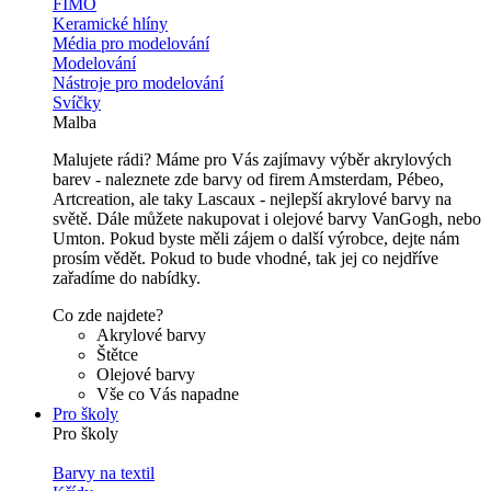
FIMO
Keramické hlíny
Média pro modelování
Modelování
Nástroje pro modelování
Svíčky
Malba
Malujete rádi? Máme pro Vás zajímavy výběr akrylových
barev - naleznete zde barvy od firem Amsterdam, Pébeo,
Artcreation, ale taky Lascaux - nejlepší akrylové barvy na
světě. Dále můžete nakupovat i olejové barvy VanGogh, nebo
Umton. Pokud byste měli zájem o další výrobce, dejte nám
prosím vědět. Pokud to bude vhodné, tak jej co nejdříve
zařadíme do nabídky.
Co zde najdete?
Akrylové barvy
Štětce
Olejové barvy
Vše co Vás napadne
Pro školy
Pro školy
Barvy na textil