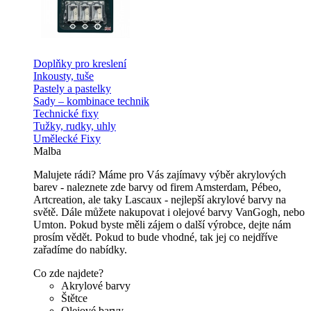
Doplňky pro kreslení
Inkousty, tuše
Pastely a pastelky
Sady – kombinace technik
Technické fixy
Tužky, rudky, uhly
Umělecké Fixy
Malba
Malujete rádi? Máme pro Vás zajímavy výběr akrylových
barev - naleznete zde barvy od firem Amsterdam, Pébeo,
Artcreation, ale taky Lascaux - nejlepší akrylové barvy na
světě. Dále můžete nakupovat i olejové barvy VanGogh, nebo
Umton. Pokud byste měli zájem o další výrobce, dejte nám
prosím vědět. Pokud to bude vhodné, tak jej co nejdříve
zařadíme do nabídky.
Co zde najdete?
Akrylové barvy
Štětce
Olejové barvy