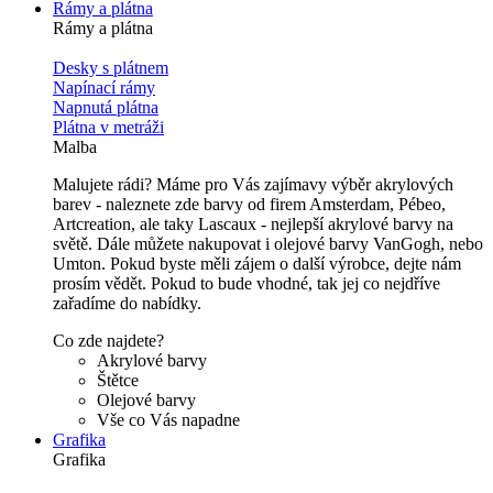
Rámy a plátna
Rámy a plátna
Desky s plátnem
Napínací rámy
Napnutá plátna
Plátna v metráži
Malba
Malujete rádi? Máme pro Vás zajímavy výběr akrylových
barev - naleznete zde barvy od firem Amsterdam, Pébeo,
Artcreation, ale taky Lascaux - nejlepší akrylové barvy na
světě. Dále můžete nakupovat i olejové barvy VanGogh, nebo
Umton. Pokud byste měli zájem o další výrobce, dejte nám
prosím vědět. Pokud to bude vhodné, tak jej co nejdříve
zařadíme do nabídky.
Co zde najdete?
Akrylové barvy
Štětce
Olejové barvy
Vše co Vás napadne
Grafika
Grafika