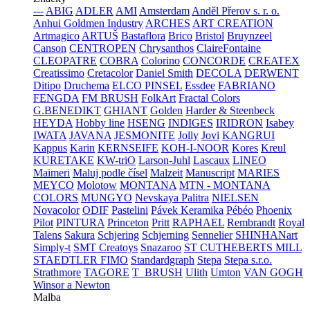
---
ABIG
ADLER
AMI
Amsterdam
Anděl Přerov s. r. o.
Anhui Goldmen Industry
ARCHES
ART CREATION
Artmagico
ARTUŠ
Bastaflora
Brico
Bristol
Bruynzeel
Canson
CENTROPEN
Chrysanthos
ClaireFontaine
CLEOPATRE
COBRA
Colorino
CONCORDE
CREATEX
Creatissimo
Cretacolor
Daniel Smith
DECOLA
DERWENT
Ditipo
Druchema
ELCO PINSEL
Essdee
FABRIANO
FENGDA
FM BRUSH
FolkArt
Fractal Colors
G.BENEDIKT
GHIANT
Golden
Harder & Steenbeck
HEYDA
Hobby line
HSENG
INDIGES
IRIDRON
Isabey
IWATA
JAVANA
JESMONITE
Jolly
Jovi
KANGRUI
Kappus
Karin
KERNSEIFE
KOH-I-NOOR
Kores
Kreul
KURETAKE
KW-triO
Larson-Juhl
Lascaux
LINEO
Maimeri
Maluj podle čísel
Malzeit
Manuscript
MARIES
MEYCO
Molotow
MONTANA
MTN - MONTANA
COLORS
MUNGYO
Nevskaya Palitra
NIELSEN
Novacolor
ODIF
Pastelini
Pávek Keramika
Pébéo
Phoenix
Pilot
PINTURA
Princeton
Pritt
RAPHAEL
Rembrandt
Royal
Talens
Sakura
Schjering
Schjerning
Sennelier
SHINHANart
Simply-t
SMT Creatoys
Snazaroo
ST CUTHEBERTS MILL
STAEDTLER FIMO
Standardgraph
Stepa
Stepa s.r.o.
Strathmore
TAGORE
T_BRUSH
Ulith
Umton
VAN GOGH
Winsor a Newton
Malba