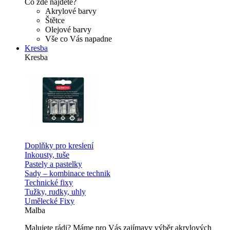
Co zde najdete?
Akrylové barvy
Štětce
Olejové barvy
Vše co Vás napadne
Kresba
Kresba
Doplňky pro kreslení
Inkousty, tuše
Pastely a pastelky
Sady – kombinace technik
Technické fixy
Tužky, rudky, uhly
Umělecké Fixy
Malba
Malujete rádi? Máme pro Vás zajímavy výběr akrylových