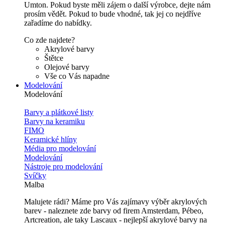
Umton. Pokud byste měli zájem o další výrobce, dejte nám
prosím vědět. Pokud to bude vhodné, tak jej co nejdříve
zařadíme do nabídky.
Co zde najdete?
Akrylové barvy
Štětce
Olejové barvy
Vše co Vás napadne
Modelování
Modelování
Barvy a plátkové listy
Barvy na keramiku
FIMO
Keramické hlíny
Média pro modelování
Modelování
Nástroje pro modelování
Svíčky
Malba
Malujete rádi? Máme pro Vás zajímavy výběr akrylových
barev - naleznete zde barvy od firem Amsterdam, Pébeo,
Artcreation, ale taky Lascaux - nejlepší akrylové barvy na