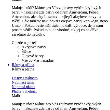
Malujete rádi? Máme pro Vás zajímavy výběr akrylových
barev - naleznete zde barvy od firem Amsterdam, Pébeo,
Artcreation, ale taky Lascaux - nejlepší akrylové barvy na
světě. Dále můžete nakupovat i olejové barvy VanGogh, nebo
Umton. Pokud byste měli zájem o další výrobce, dejte nám
prosím vědět. Pokud to bude vhodné, tak jej co nejdříve
zařadíme do nabídky.
Co zde najdete?
Akrylové barvy
Štětce
Olejové barvy
Vše co Vás napadne
Rámy a plátna
Rámy a plátna
Desky s plátnem
Napínací rámy
Napnutá plátna
Plátna v metráži
Malba
Malujete rádi? Máme pro Vás zajímavy výběr akrylových
barev - naleznete zde barvy od firem Amsterdam, Pébeo,