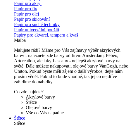
Papír pro akryl
Papír pro fix
Papír pro olej
Papír pro skicování
Papír pro suché techniky
Papír univerzální použití
Papíry pro akvarel, temperu a kvaš
Malba
Malujete rádi? Máme pro Vás zajímavy výběr akrylových
barev - naleznete zde barvy od firem Amsterdam, Pébeo,
Artcreation, ale taky Lascaux - nejlepší akrylové barvy na
světě. Dále můžete nakupovat i olejové barvy VanGogh, nebo
Umton. Pokud byste měli zájem o další výrobce, dejte nám
prosím vědět. Pokud to bude vhodné, tak jej co nejdříve
zařadíme do nabídky.
Co zde najdete?
Akrylové barvy
Štětce
Olejové barvy
Vše co Vás napadne
Štětce
Štětce