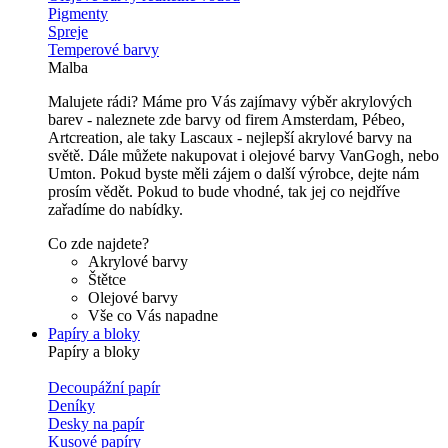
Pigmenty
Spreje
Temperové barvy
Malba
Malujete rádi? Máme pro Vás zajímavy výběr akrylových
barev - naleznete zde barvy od firem Amsterdam, Pébeo,
Artcreation, ale taky Lascaux - nejlepší akrylové barvy na
světě. Dále můžete nakupovat i olejové barvy VanGogh, nebo
Umton. Pokud byste měli zájem o další výrobce, dejte nám
prosím vědět. Pokud to bude vhodné, tak jej co nejdříve
zařadíme do nabídky.
Co zde najdete?
Akrylové barvy
Štětce
Olejové barvy
Vše co Vás napadne
Papíry a bloky
Papíry a bloky
Decoupážní papír
Deníky
Desky na papír
Kusové papíry