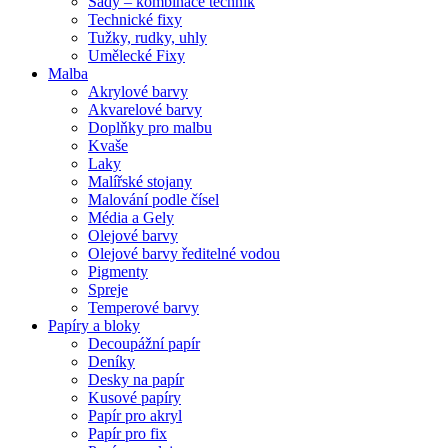
Sady – kombinace technik
Technické fixy
Tužky, rudky, uhly
Umělecké Fixy
Malba
Akrylové barvy
Akvarelové barvy
Doplňky pro malbu
Kvaše
Laky
Malířské stojany
Malování podle čísel
Média a Gely
Olejové barvy
Olejové barvy ředitelné vodou
Pigmenty
Spreje
Temperové barvy
Papíry a bloky
Decoupážní papír
Deníky
Desky na papír
Kusové papíry
Papír pro akryl
Papír pro fix