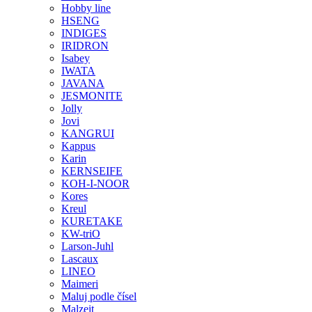
Hobby line
HSENG
INDIGES
IRIDRON
Isabey
IWATA
JAVANA
JESMONITE
Jolly
Jovi
KANGRUI
Kappus
Karin
KERNSEIFE
KOH-I-NOOR
Kores
Kreul
KURETAKE
KW-triO
Larson-Juhl
Lascaux
LINEO
Maimeri
Maluj podle čísel
Malzeit