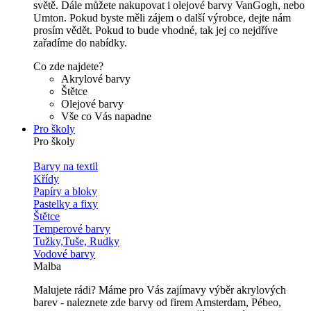
světě. Dále můžete nakupovat i olejové barvy VanGogh, nebo
Umton. Pokud byste měli zájem o další výrobce, dejte nám
prosím vědět. Pokud to bude vhodné, tak jej co nejdříve
zařadíme do nabídky.
Co zde najdete?
Akrylové barvy
Štětce
Olejové barvy
Vše co Vás napadne
Pro školy
Pro školy
Barvy na textil
Křídy
Papíry a bloky
Pastelky a fixy
Štětce
Temperové barvy
Tužky,Tuše, Rudky
Vodové barvy
Malba
Malujete rádi? Máme pro Vás zajímavy výběr akrylových
barev - naleznete zde barvy od firem Amsterdam, Pébeo,