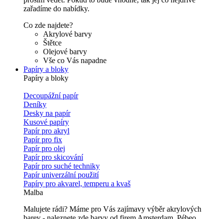
zařadíme do nabídky.
Co zde najdete?
Akrylové barvy
Štětce
Olejové barvy
Vše co Vás napadne
Papíry a bloky
Papíry a bloky
Decoupážní papír
Deníky
Desky na papír
Kusové papíry
Papír pro akryl
Papír pro fix
Papír pro olej
Papír pro skicování
Papír pro suché techniky
Papír univerzální použití
Papíry pro akvarel, temperu a kvaš
Malba
Malujete rádi? Máme pro Vás zajímavy výběr akrylových
barev - naleznete zde barvy od firem Amsterdam, Pébeo,