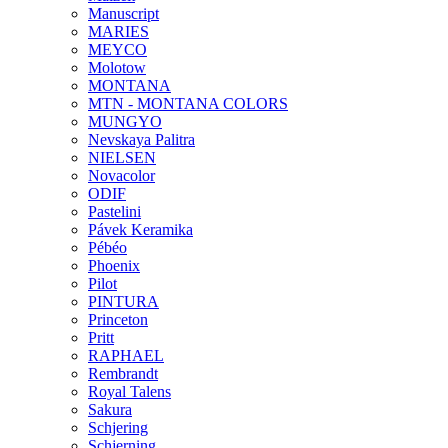
Manuscript
MARIES
MEYCO
Molotow
MONTANA
MTN - MONTANA COLORS
MUNGYO
Nevskaya Palitra
NIELSEN
Novacolor
ODIF
Pastelini
Pávek Keramika
Pébéo
Phoenix
Pilot
PINTURA
Princeton
Pritt
RAPHAEL
Rembrandt
Royal Talens
Sakura
Schjering
Schjerning