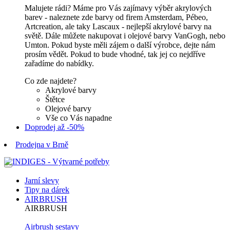
Malujete rádi? Máme pro Vás zajímavy výběr akrylových
barev - naleznete zde barvy od firem Amsterdam, Pébeo,
Artcreation, ale taky Lascaux - nejlepší akrylové barvy na
světě. Dále můžete nakupovat i olejové barvy VanGogh, nebo
Umton. Pokud byste měli zájem o další výrobce, dejte nám
prosím vědět. Pokud to bude vhodné, tak jej co nejdříve
zařadíme do nabídky.
Co zde najdete?
Akrylové barvy
Štětce
Olejové barvy
Vše co Vás napadne
Doprodej až -50%
Prodejna v Brně
Jarní slevy
Tipy na dárek
AIRBRUSH
AIRBRUSH
Airbrush sestavy