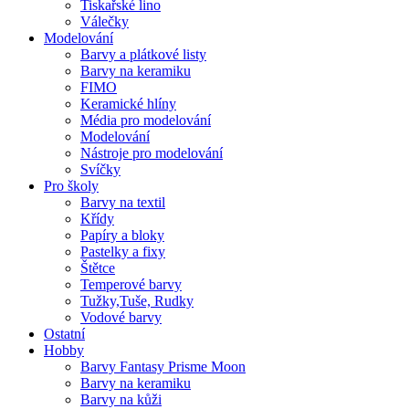
Tiskařské lino
Válečky
Modelování
Barvy a plátkové listy
Barvy na keramiku
FIMO
Keramické hlíny
Média pro modelování
Modelování
Nástroje pro modelování
Svíčky
Pro školy
Barvy na textil
Křídy
Papíry a bloky
Pastelky a fixy
Štětce
Temperové barvy
Tužky,Tuše, Rudky
Vodové barvy
Ostatní
Hobby
Barvy Fantasy Prisme Moon
Barvy na keramiku
Barvy na kůži