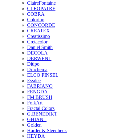
ClaireFontaine
CLEOPATRE
COBRA
Colorino
CONCORDE
CREATEX
Creatissimo
Cretacolor
Daniel Smith
DECOLA
DERWENT
Ditipo
Druchema
ELCO PINSEL
Essdee
FABRIANO
FENGDA
FM BRUSH
FolkArt
Fractal Colors
G.BENEDIKT
GHIANT
Golden
Harder & Steenbeck
HEYDA