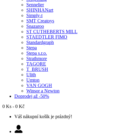
Sennelier
SHINHANart
Simply-t
SMT Creatoys
Snazaroo
ST CUTHEBERTS MILL
STAEDTLER FIMO
Standardgraph
Stepa
Stepa s.r.o.
Strathmore
TAGORE
T_BRUSH
Ulith
Umton
VAN GOGH
Winsor a Newton
Doprodej až -50%
0 Ks - 0 Kč
Váš nákupní košík je prázdný!