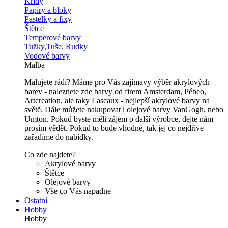
Křídy
Papíry a bloky
Pastelky a fixy
Štětce
Temperové barvy
Tužky,Tuše, Rudky
Vodové barvy
Malba
Malujete rádi? Máme pro Vás zajímavy výběr akrylových
barev - naleznete zde barvy od firem Amsterdam, Pébeo,
Artcreation, ale taky Lascaux - nejlepší akrylové barvy na
světě. Dále můžete nakupovat i olejové barvy VanGogh, nebo
Umton. Pokud byste měli zájem o další výrobce, dejte nám
prosím vědět. Pokud to bude vhodné, tak jej co nejdříve
zařadíme do nabídky.
Co zde najdete?
Akrylové barvy
Štětce
Olejové barvy
Vše co Vás napadne
Ostatní
Hobby
Hobby