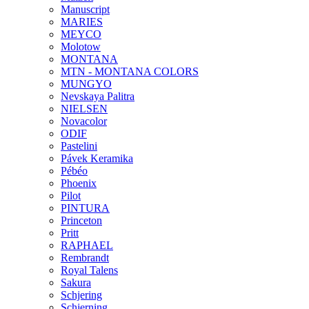
Manuscript
MARIES
MEYCO
Molotow
MONTANA
MTN - MONTANA COLORS
MUNGYO
Nevskaya Palitra
NIELSEN
Novacolor
ODIF
Pastelini
Pávek Keramika
Pébéo
Phoenix
Pilot
PINTURA
Princeton
Pritt
RAPHAEL
Rembrandt
Royal Talens
Sakura
Schjering
Schjerning