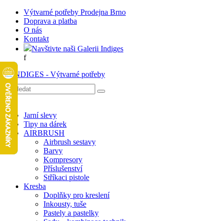
Výtvarné potřeby Prodejna Brno
Doprava a platba
O nás
Kontakt
Navštivte naši Galerii Indiges
f
Jarní slevy
Tipy na dárek
AIRBRUSH
Airbrush sestavy
Barvy
Kompresory
Příslušenství
Stříkaci pistole
Kresba
Doplňky pro kreslení
Inkousty, tuše
Pastely a pastelky