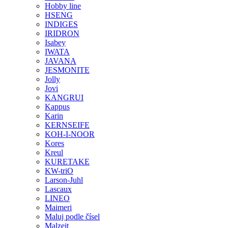
Hobby line
HSENG
INDIGES
IRIDRON
Isabey
IWATA
JAVANA
JESMONITE
Jolly
Jovi
KANGRUI
Kappus
Karin
KERNSEIFE
KOH-I-NOOR
Kores
Kreul
KURETAKE
KW-triO
Larson-Juhl
Lascaux
LINEO
Maimeri
Maluj podle čísel
Malzeit