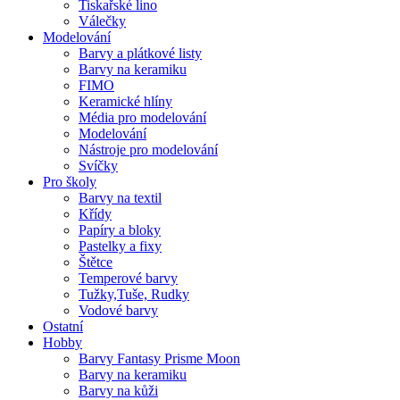
Tiskařské lino
Válečky
Modelování
Barvy a plátkové listy
Barvy na keramiku
FIMO
Keramické hlíny
Média pro modelování
Modelování
Nástroje pro modelování
Svíčky
Pro školy
Barvy na textil
Křídy
Papíry a bloky
Pastelky a fixy
Štětce
Temperové barvy
Tužky,Tuše, Rudky
Vodové barvy
Ostatní
Hobby
Barvy Fantasy Prisme Moon
Barvy na keramiku
Barvy na kůži