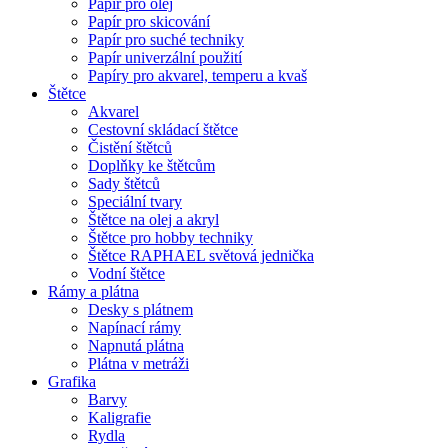
Papír pro olej
Papír pro skicování
Papír pro suché techniky
Papír univerzální použití
Papíry pro akvarel, temperu a kvaš
Štětce
Akvarel
Cestovní skládací štětce
Čistění štětců
Doplňky ke štětcům
Sady štětců
Speciální tvary
Štětce na olej a akryl
Štětce pro hobby techniky
Štětce RAPHAEL světová jednička
Vodní štětce
Rámy a plátna
Desky s plátnem
Napínací rámy
Napnutá plátna
Plátna v metráži
Grafika
Barvy
Kaligrafie
Rydla