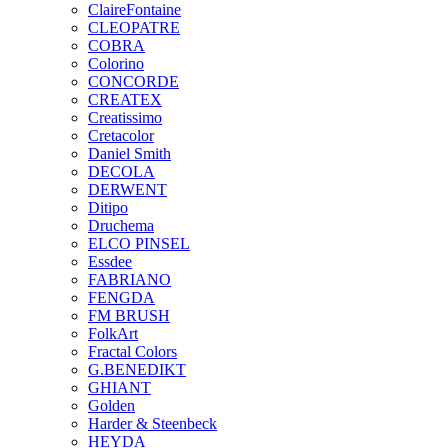
ClaireFontaine
CLEOPATRE
COBRA
Colorino
CONCORDE
CREATEX
Creatissimo
Cretacolor
Daniel Smith
DECOLA
DERWENT
Ditipo
Druchema
ELCO PINSEL
Essdee
FABRIANO
FENGDA
FM BRUSH
FolkArt
Fractal Colors
G.BENEDIKT
GHIANT
Golden
Harder & Steenbeck
HEYDA