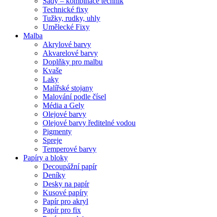
Sady – kombinace technik
Technické fixy
Tužky, rudky, uhly
Umělecké Fixy
Malba
Akrylové barvy
Akvarelové barvy
Doplňky pro malbu
Kvaše
Laky
Malířské stojany
Malování podle čísel
Média a Gely
Olejové barvy
Olejové barvy ředitelné vodou
Pigmenty
Spreje
Temperové barvy
Papíry a bloky
Decoupážní papír
Deníky
Desky na papír
Kusové papíry
Papír pro akryl
Papír pro fix