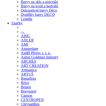
Barvy na sklo a porcelán
Barvy na textil a hedvábí
Dekorativní barvy Déco
Doplňky barev DECO
Lepidla
Značky
---
ABIG
ADLER
AMI
Amsterdam
Anděl Přerov s. r. o.
Anhui Goldmen Industry
ARCHES
ART CREATION
Artmagico
ARTUŠ
Bastaflora
Brico
Bristol
Bruynzeel
Canson
CENTROPEN
Chrysanthos