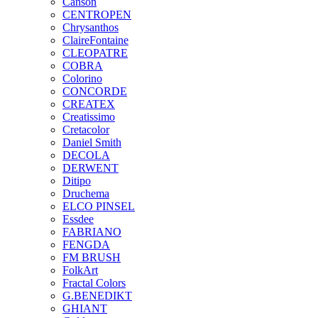
Canson
CENTROPEN
Chrysanthos
ClaireFontaine
CLEOPATRE
COBRA
Colorino
CONCORDE
CREATEX
Creatissimo
Cretacolor
Daniel Smith
DECOLA
DERWENT
Ditipo
Druchema
ELCO PINSEL
Essdee
FABRIANO
FENGDA
FM BRUSH
FolkArt
Fractal Colors
G.BENEDIKT
GHIANT