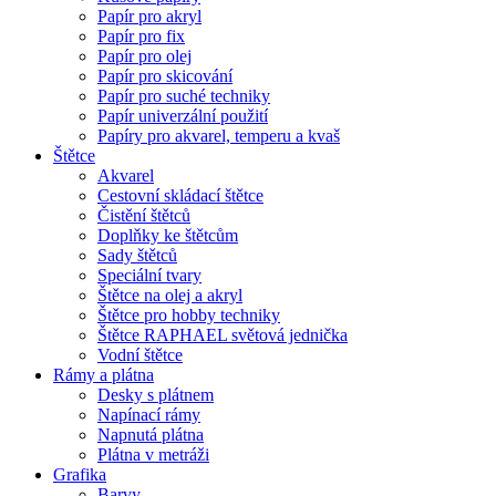
Papír pro akryl
Papír pro fix
Papír pro olej
Papír pro skicování
Papír pro suché techniky
Papír univerzální použití
Papíry pro akvarel, temperu a kvaš
Štětce
Akvarel
Cestovní skládací štětce
Čistění štětců
Doplňky ke štětcům
Sady štětců
Speciální tvary
Štětce na olej a akryl
Štětce pro hobby techniky
Štětce RAPHAEL světová jednička
Vodní štětce
Rámy a plátna
Desky s plátnem
Napínací rámy
Napnutá plátna
Plátna v metráži
Grafika
Barvy