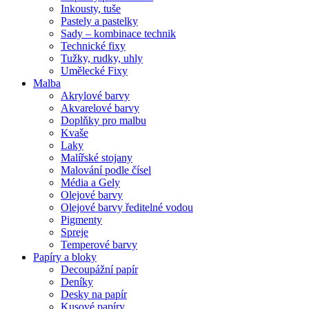
Inkousty, tuše
Pastely a pastelky
Sady – kombinace technik
Technické fixy
Tužky, rudky, uhly
Umělecké Fixy
Malba
Akrylové barvy
Akvarelové barvy
Doplňky pro malbu
Kvaše
Laky
Malířské stojany
Malování podle čísel
Média a Gely
Olejové barvy
Olejové barvy ředitelné vodou
Pigmenty
Spreje
Temperové barvy
Papíry a bloky
Decoupážní papír
Deníky
Desky na papír
Kusové papíry