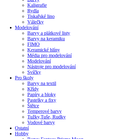
Kaligrafie
Rydla
Tiskařské lino
Válečky
Modelování
Barvy a plátkové listy
Barvy na keramiku
FIMO
Keramické hlíny
Média pro modelování
Modelování
Nástroje pro modelování
Svíčky
Pro školy
Barvy na textil
Křídy
Papíry a bloky
Pastelky a fixy
Štětce
Temperové barvy
Tužky,Tuše, Rudky
Vodové barvy
Ostatní
Hobby