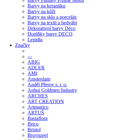
Barvy Fantasy Prisme Moon
Barvy na keramiku
Barvy na kůži
Barvy na sklo a porcelán
Barvy na textil a hedvábí
Dekorativní barvy Déco
Doplňky barev DECO
Lepidla
Značky
---
ABIG
ADLER
AMI
Amsterdam
Anděl Přerov s. r. o.
Anhui Goldmen Industry
ARCHES
ART CREATION
Artmagico
ARTUŠ
Bastaflora
Brico
Bristol
Bruynzeel