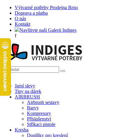
Výtvarné potřeby Prodejna Brno
Doprava a platba
O nás
Kontakt
Navštivte naši Galerii Indiges
f
Jarní slevy
Tipy na dárek
AIRBRUSH
Airbrush sestavy
Barvy
Kompresory
Příslušenství
Stříkaci pistole
Kresba
Doplňky pro kreslení