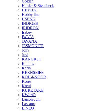
Golden
Harder & Steenbeck
HEYDA
Hobby line
HSENG
INDIGES
IRIDRON
Isabey
IWATA
JAVANA
JESMONITE
Jolly
Jovi
KANGRUI
Kappus
Karin
KERNSEIFE
KOH-I-NOOR
Kores
Kreul
KURETAKE
KW-triO
Larson-Juhl
Lascaux
LINEO