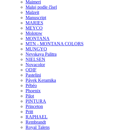
Maimeri
Maluj podle čísel
Malzeit
Manuscript
MARIES
MEYCO
Molotow
MONTANA
MTN - MONTANA COLORS
MUNGYO
Nevskaya Palitra
NIELSEN
Novacolor
ODIF
Pastelini
Pávek Keramika
Pébéo
Phoenix
Pilot
PINTURA
Princeton
Pritt
RAPHAEL
Rembrandt
Royal Talens