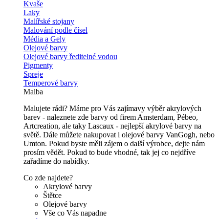
Kvaše
Laky
Malířské stojany
Malování podle čísel
Média a Gely
Olejové barvy
Olejové barvy ředitelné vodou
Pigmenty
Spreje
Temperové barvy
Malba
Malujete rádi? Máme pro Vás zajímavy výběr akrylových
barev - naleznete zde barvy od firem Amsterdam, Pébeo,
Artcreation, ale taky Lascaux - nejlepší akrylové barvy na
světě. Dále můžete nakupovat i olejové barvy VanGogh, nebo
Umton. Pokud byste měli zájem o další výrobce, dejte nám
prosím vědět. Pokud to bude vhodné, tak jej co nejdříve
zařadíme do nabídky.
Co zde najdete?
Akrylové barvy
Štětce
Olejové barvy
Vše co Vás napadne