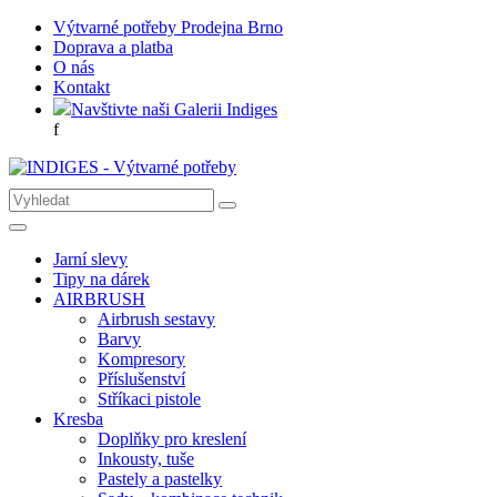
Výtvarné potřeby Prodejna Brno
Doprava a platba
O nás
Kontakt
Navštivte naši Galerii Indiges
f
Jarní slevy
Tipy na dárek
AIRBRUSH
Airbrush sestavy
Barvy
Kompresory
Příslušenství
Stříkaci pistole
Kresba
Doplňky pro kreslení
Inkousty, tuše
Pastely a pastelky