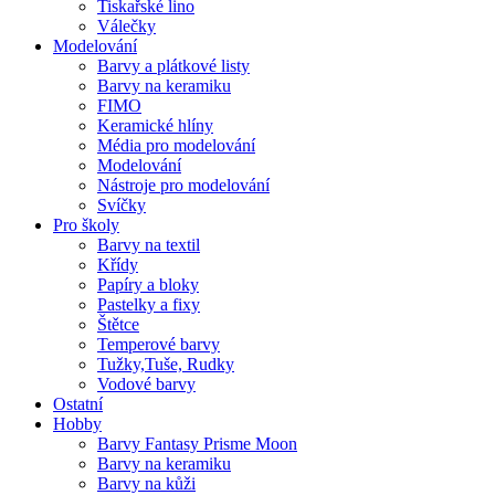
Tiskařské lino
Válečky
Modelování
Barvy a plátkové listy
Barvy na keramiku
FIMO
Keramické hlíny
Média pro modelování
Modelování
Nástroje pro modelování
Svíčky
Pro školy
Barvy na textil
Křídy
Papíry a bloky
Pastelky a fixy
Štětce
Temperové barvy
Tužky,Tuše, Rudky
Vodové barvy
Ostatní
Hobby
Barvy Fantasy Prisme Moon
Barvy na keramiku
Barvy na kůži