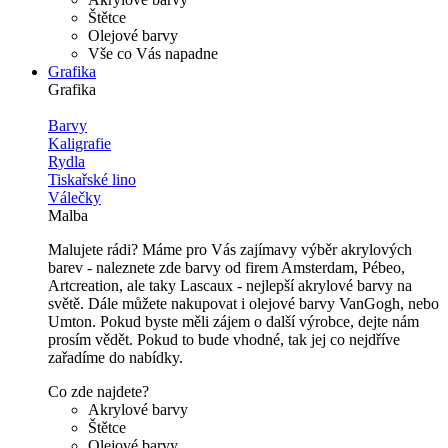
Štětce
Olejové barvy
Vše co Vás napadne
Grafika
Grafika
Barvy
Kaligrafie
Rydla
Tiskařské lino
Válečky
Malba
Malujete rádi? Máme pro Vás zajímavy výběr akrylových
barev - naleznete zde barvy od firem Amsterdam, Pébeo,
Artcreation, ale taky Lascaux - nejlepší akrylové barvy na
světě. Dále můžete nakupovat i olejové barvy VanGogh, nebo
Umton. Pokud byste měli zájem o další výrobce, dejte nám
prosím vědět. Pokud to bude vhodné, tak jej co nejdříve
zařadíme do nabídky.
Co zde najdete?
Akrylové barvy
Štětce
Olejové barvy