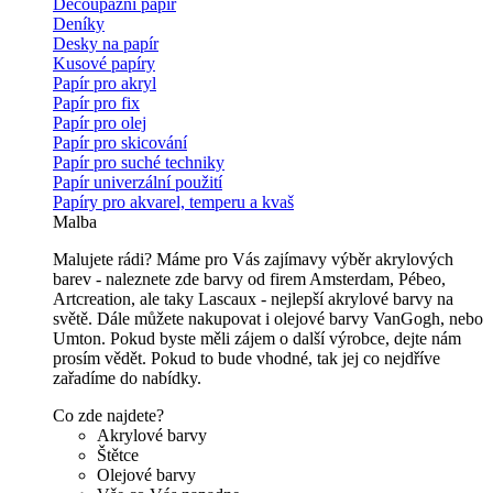
Decoupážní papír
Deníky
Desky na papír
Kusové papíry
Papír pro akryl
Papír pro fix
Papír pro olej
Papír pro skicování
Papír pro suché techniky
Papír univerzální použití
Papíry pro akvarel, temperu a kvaš
Malba
Malujete rádi? Máme pro Vás zajímavy výběr akrylových
barev - naleznete zde barvy od firem Amsterdam, Pébeo,
Artcreation, ale taky Lascaux - nejlepší akrylové barvy na
světě. Dále můžete nakupovat i olejové barvy VanGogh, nebo
Umton. Pokud byste měli zájem o další výrobce, dejte nám
prosím vědět. Pokud to bude vhodné, tak jej co nejdříve
zařadíme do nabídky.
Co zde najdete?
Akrylové barvy
Štětce
Olejové barvy