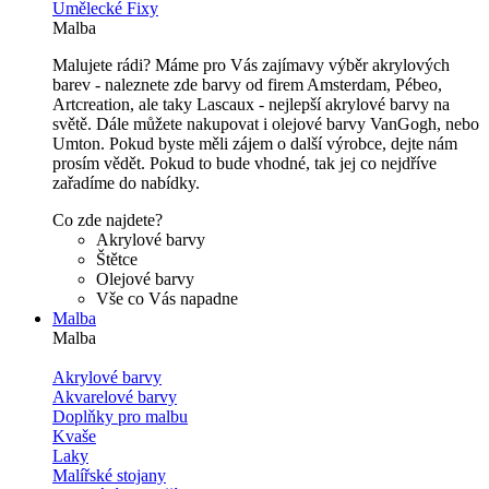
Umělecké Fixy
Malba
Malujete rádi? Máme pro Vás zajímavy výběr akrylových
barev - naleznete zde barvy od firem Amsterdam, Pébeo,
Artcreation, ale taky Lascaux - nejlepší akrylové barvy na
světě. Dále můžete nakupovat i olejové barvy VanGogh, nebo
Umton. Pokud byste měli zájem o další výrobce, dejte nám
prosím vědět. Pokud to bude vhodné, tak jej co nejdříve
zařadíme do nabídky.
Co zde najdete?
Akrylové barvy
Štětce
Olejové barvy
Vše co Vás napadne
Malba
Malba
Akrylové barvy
Akvarelové barvy
Doplňky pro malbu
Kvaše
Laky
Malířské stojany