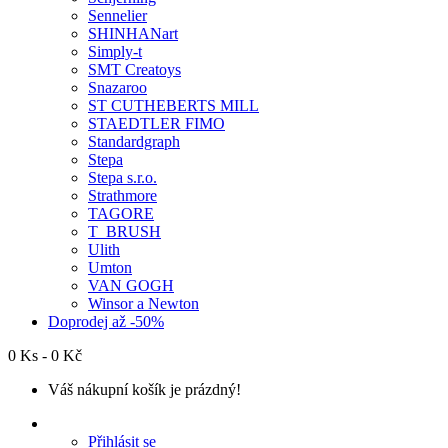
Sennelier
SHINHANart
Simply-t
SMT Creatoys
Snazaroo
ST CUTHEBERTS MILL
STAEDTLER FIMO
Standardgraph
Stepa
Stepa s.r.o.
Strathmore
TAGORE
T_BRUSH
Ulith
Umton
VAN GOGH
Winsor a Newton
Doprodej až -50%
0 Ks - 0 Kč
Váš nákupní košík je prázdný!
Přihlásit se