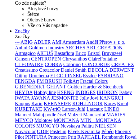
Co zde najdete?
Akrylové barvy
Štětce
Olejové barvy
Vše co Vás napadne
Značky
Značky
---
ABIG
ADLER
AMI
Amsterdam
Anděl Přerov s. r. o.
Anhui Goldmen Industry
ARCHES
ART CREATION
Artmagico
ARTUŠ
Bastaflora
Brico
Bristol
Bruynzeel
Canson
CENTROPEN
Chrysanthos
ClaireFontaine
CLEOPATRE
COBRA
Colorino
CONCORDE
CREATEX
Creatissimo
Cretacolor
Daniel Smith
DECOLA
DERWENT
Ditipo
Druchema
ELCO PINSEL
Essdee
FABRIANO
FENGDA
FM BRUSH
FolkArt
Fractal Colors
G.BENEDIKT
GHIANT
Golden
Harder & Steenbeck
HEYDA
Hobby line
HSENG
INDIGES
IRIDRON
Isabey
IWATA
JAVANA
JESMONITE
Jolly
Jovi
KANGRUI
Kappus
Karin
KERNSEIFE
KOH-I-NOOR
Kores
Kreul
KURETAKE
KW-triO
Larson-Juhl
Lascaux
LINEO
Maimeri
Maluj podle čísel
Malzeit
Manuscript
MARIES
MEYCO
Molotow
MONTANA
MTN - MONTANA
COLORS
MUNGYO
Nevskaya Palitra
NIELSEN
Novacolor
ODIF
Pastelini
Pávek Keramika
Pébéo
Phoenix
Pilot
PINTURA
Princeton
Pritt
RAPHAEL
Rembrandt
Royal