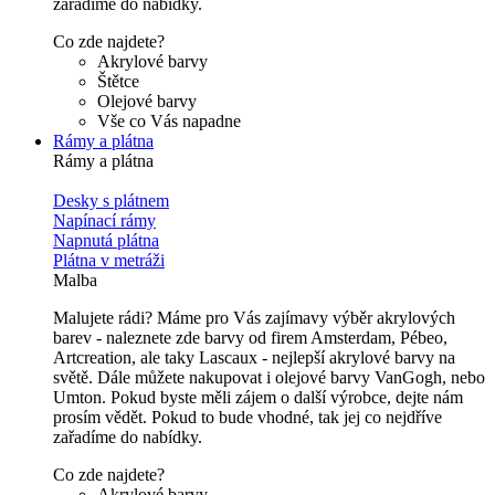
zařadíme do nabídky.
Co zde najdete?
Akrylové barvy
Štětce
Olejové barvy
Vše co Vás napadne
Rámy a plátna
Rámy a plátna
Desky s plátnem
Napínací rámy
Napnutá plátna
Plátna v metráži
Malba
Malujete rádi? Máme pro Vás zajímavy výběr akrylových
barev - naleznete zde barvy od firem Amsterdam, Pébeo,
Artcreation, ale taky Lascaux - nejlepší akrylové barvy na
světě. Dále můžete nakupovat i olejové barvy VanGogh, nebo
Umton. Pokud byste měli zájem o další výrobce, dejte nám
prosím vědět. Pokud to bude vhodné, tak jej co nejdříve
zařadíme do nabídky.
Co zde najdete?
Akrylové barvy