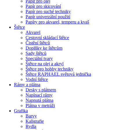
Papír pro olej
Papír pro skicování
Papír pro suché techniky
Papír univerzální použití
Papíry pro akvarel, temperu a kvaš
Štětce
Akvarel
Cestovní skládací štětce
Čistění štětců
Doplňky ke štětcům
Sady štětců
Speciální tvary
Štětce na olej a akryl
Štětce pro hobby techniky
Štětce RAPHAEL světová jednička
Vodní štětce
Rámy a plátna
Desky s plátnem
Napínací rámy
Napnutá plátna
Plátna v metráži
Grafika
Barvy
Kaligrafie
Rydla