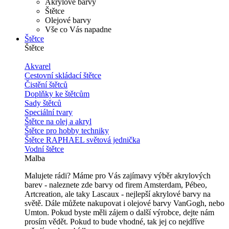
Akrylové barvy
Štětce
Olejové barvy
Vše co Vás napadne
Štětce
Štětce
Akvarel
Cestovní skládací štětce
Čistění štětců
Doplňky ke štětcům
Sady štětců
Speciální tvary
Štětce na olej a akryl
Štětce pro hobby techniky
Štětce RAPHAEL světová jednička
Vodní štětce
Malba
Malujete rádi? Máme pro Vás zajímavy výběr akrylových
barev - naleznete zde barvy od firem Amsterdam, Pébeo,
Artcreation, ale taky Lascaux - nejlepší akrylové barvy na
světě. Dále můžete nakupovat i olejové barvy VanGogh, nebo
Umton. Pokud byste měli zájem o další výrobce, dejte nám
prosím vědět. Pokud to bude vhodné, tak jej co nejdříve