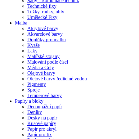
Sady – kombinace technik
Technické fixy
Tužky, rudky, uhly
Umělecké Fixy
Malba
Akrylové barvy
Akvarelové barvy
Doplňky pro malbu
Kvaše
Laky
Malířské stojany
Malování podle čísel
Média a Gely
Olejové barvy
Olejové barvy ředitelné vodou
Pigmenty
Spreje
Temperové barvy
Papíry a bloky
Decoupážní papír
Deníky
Desky na papír
Kusové papíry
Papír pro akryl
Papír pro fix