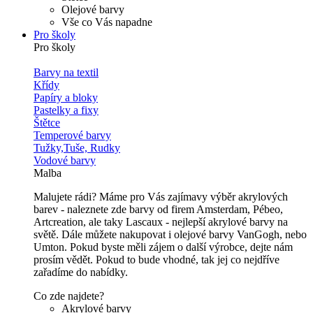
Olejové barvy
Vše co Vás napadne
Pro školy
Pro školy
Barvy na textil
Křídy
Papíry a bloky
Pastelky a fixy
Štětce
Temperové barvy
Tužky,Tuše, Rudky
Vodové barvy
Malba
Malujete rádi? Máme pro Vás zajímavy výběr akrylových
barev - naleznete zde barvy od firem Amsterdam, Pébeo,
Artcreation, ale taky Lascaux - nejlepší akrylové barvy na
světě. Dále můžete nakupovat i olejové barvy VanGogh, nebo
Umton. Pokud byste měli zájem o další výrobce, dejte nám
prosím vědět. Pokud to bude vhodné, tak jej co nejdříve
zařadíme do nabídky.
Co zde najdete?
Akrylové barvy