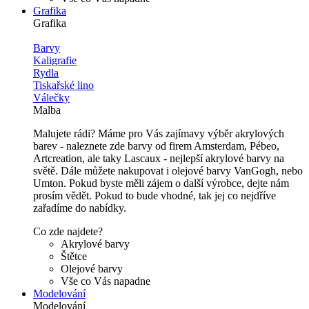
Grafika
Grafika
Barvy
Kaligrafie
Rydla
Tiskařské lino
Válečky
Malba
Malujete rádi? Máme pro Vás zajímavy výběr akrylových
barev - naleznete zde barvy od firem Amsterdam, Pébeo,
Artcreation, ale taky Lascaux - nejlepší akrylové barvy na
světě. Dále můžete nakupovat i olejové barvy VanGogh, nebo
Umton. Pokud byste měli zájem o další výrobce, dejte nám
prosím vědět. Pokud to bude vhodné, tak jej co nejdříve
zařadíme do nabídky.
Co zde najdete?
Akrylové barvy
Štětce
Olejové barvy
Vše co Vás napadne
Modelování
Modelování