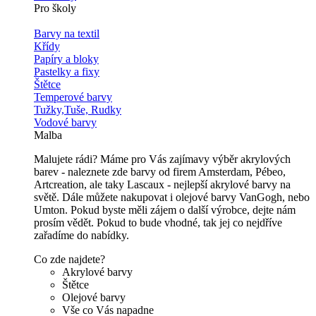
Pro školy
Barvy na textil
Křídy
Papíry a bloky
Pastelky a fixy
Štětce
Temperové barvy
Tužky,Tuše, Rudky
Vodové barvy
Malba
Malujete rádi? Máme pro Vás zajímavy výběr akrylových
barev - naleznete zde barvy od firem Amsterdam, Pébeo,
Artcreation, ale taky Lascaux - nejlepší akrylové barvy na
světě. Dále můžete nakupovat i olejové barvy VanGogh, nebo
Umton. Pokud byste měli zájem o další výrobce, dejte nám
prosím vědět. Pokud to bude vhodné, tak jej co nejdříve
zařadíme do nabídky.
Co zde najdete?
Akrylové barvy
Štětce
Olejové barvy
Vše co Vás napadne