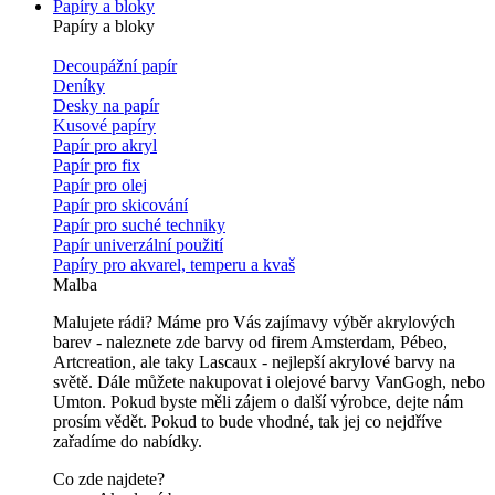
Papíry a bloky
Papíry a bloky
Decoupážní papír
Deníky
Desky na papír
Kusové papíry
Papír pro akryl
Papír pro fix
Papír pro olej
Papír pro skicování
Papír pro suché techniky
Papír univerzální použití
Papíry pro akvarel, temperu a kvaš
Malba
Malujete rádi? Máme pro Vás zajímavy výběr akrylových
barev - naleznete zde barvy od firem Amsterdam, Pébeo,
Artcreation, ale taky Lascaux - nejlepší akrylové barvy na
světě. Dále můžete nakupovat i olejové barvy VanGogh, nebo
Umton. Pokud byste měli zájem o další výrobce, dejte nám
prosím vědět. Pokud to bude vhodné, tak jej co nejdříve
zařadíme do nabídky.
Co zde najdete?