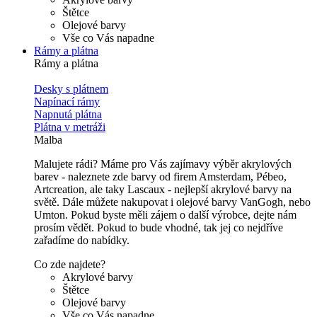
Štětce
Olejové barvy
Vše co Vás napadne
Rámy a plátna
Rámy a plátna
Desky s plátnem
Napínací rámy
Napnutá plátna
Plátna v metráži
Malba
Malujete rádi? Máme pro Vás zajímavy výběr akrylových
barev - naleznete zde barvy od firem Amsterdam, Pébeo,
Artcreation, ale taky Lascaux - nejlepší akrylové barvy na
světě. Dále můžete nakupovat i olejové barvy VanGogh, nebo
Umton. Pokud byste měli zájem o další výrobce, dejte nám
prosím vědět. Pokud to bude vhodné, tak jej co nejdříve
zařadíme do nabídky.
Co zde najdete?
Akrylové barvy
Štětce
Olejové barvy
Vše co Vás napadne