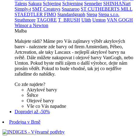
Talens
Sakura
Schjering
Schjerning
Sennelier
SHINHANart
Simply-t
SMT Creatoys
Snazaroo
ST CUTHEBERTS MILL
STAEDTLER FIMO
Standardgraph
Stepa
Stepa s.r.o.
Strathmore
TAGORE
T_BRUSH
Ulith
Umton
VAN GOGH
Winsor a Newton
Malba
Malujete rádi? Máme pro Vás zajímavy výběr akrylových
barev - naleznete zde barvy od firem Amsterdam, Pébeo,
Artcreation, ale taky Lascaux - nejlepší akrylové barvy na
světě. Dále můžete nakupovat i olejové barvy VanGogh, nebo
Umton. Pokud byste měli zájem o další výrobce, dejte nám
prosím vědět. Pokud to bude vhodné, tak jej co nejdříve
zařadíme do nabídky.
Co zde najdete?
Akrylové barvy
Štětce
Olejové barvy
Vše co Vás napadne
Doprodej až -50%
Prodejna v Brně