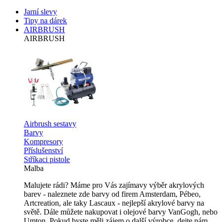
Jarní slevy
Tipy na dárek
AIRBRUSH
AIRBRUSH
Airbrush sestavy
Barvy
Kompresory
Příslušenství
Stříkaci pistole
Malba
Malujete rádi? Máme pro Vás zajímavy výběr akrylových
barev - naleznete zde barvy od firem Amsterdam, Pébeo,
Artcreation, ale taky Lascaux - nejlepší akrylové barvy na
světě. Dále můžete nakupovat i olejové barvy VanGogh, nebo
Umton. Pokud byste měli zájem o další výrobce, dejte nám