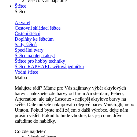
Vše co Vás napadne
Štětce
Štětce
Akvarel
Cestovní skládací štětce
Čistění štětců
Doplňky ke štětcům
Sady štětců
Speciální tvary
Štětce na olej a akryl
Štětce pro hobby techniky
Štětce RAPHAEL světová jednička
Vodní štětce
Malba
Malujete rádi? Máme pro Vás zajímavy výběr akrylových
barev - naleznete zde barvy od firem Amsterdam, Pébeo,
Artcreation, ale taky Lascaux - nejlepší akrylové barvy na
světě. Dále můžete nakupovat i olejové barvy VanGogh, nebo
Umton. Pokud byste měli zájem o další výrobce, dejte nám
prosím vědět. Pokud to bude vhodné, tak jej co nejdříve
zařadíme do nabídky.
Co zde najdete?
Akrylové barvy