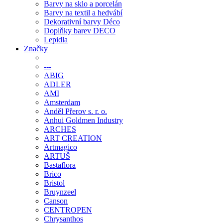
Barvy na sklo a porcelán
Barvy na textil a hedvábí
Dekorativní barvy Déco
Doplňky barev DECO
Lepidla
Značky
---
ABIG
ADLER
AMI
Amsterdam
Anděl Přerov s. r. o.
Anhui Goldmen Industry
ARCHES
ART CREATION
Artmagico
ARTUŠ
Bastaflora
Brico
Bristol
Bruynzeel
Canson
CENTROPEN
Chrysanthos