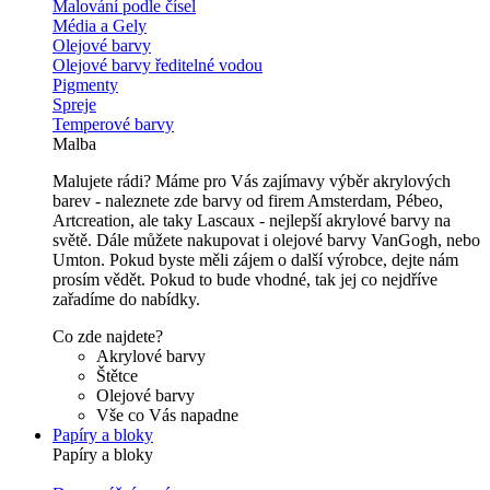
Malování podle čísel
Média a Gely
Olejové barvy
Olejové barvy ředitelné vodou
Pigmenty
Spreje
Temperové barvy
Malba
Malujete rádi? Máme pro Vás zajímavy výběr akrylových
barev - naleznete zde barvy od firem Amsterdam, Pébeo,
Artcreation, ale taky Lascaux - nejlepší akrylové barvy na
světě. Dále můžete nakupovat i olejové barvy VanGogh, nebo
Umton. Pokud byste měli zájem o další výrobce, dejte nám
prosím vědět. Pokud to bude vhodné, tak jej co nejdříve
zařadíme do nabídky.
Co zde najdete?
Akrylové barvy
Štětce
Olejové barvy
Vše co Vás napadne
Papíry a bloky
Papíry a bloky