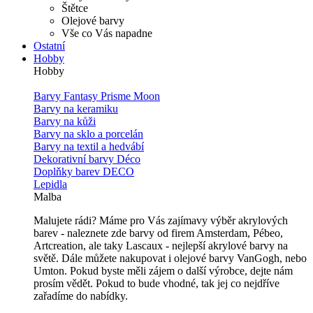
Štětce
Olejové barvy
Vše co Vás napadne
Ostatní
Hobby
Hobby
Barvy Fantasy Prisme Moon
Barvy na keramiku
Barvy na kůži
Barvy na sklo a porcelán
Barvy na textil a hedvábí
Dekorativní barvy Déco
Doplňky barev DECO
Lepidla
Malba
Malujete rádi? Máme pro Vás zajímavy výběr akrylových
barev - naleznete zde barvy od firem Amsterdam, Pébeo,
Artcreation, ale taky Lascaux - nejlepší akrylové barvy na
světě. Dále můžete nakupovat i olejové barvy VanGogh, nebo
Umton. Pokud byste měli zájem o další výrobce, dejte nám
prosím vědět. Pokud to bude vhodné, tak jej co nejdříve
zařadíme do nabídky.