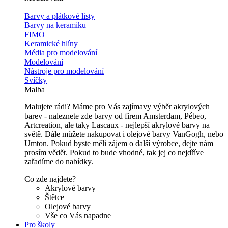
Barvy a plátkové listy
Barvy na keramiku
FIMO
Keramické hlíny
Média pro modelování
Modelování
Nástroje pro modelování
Svíčky
Malba
Malujete rádi? Máme pro Vás zajímavy výběr akrylových
barev - naleznete zde barvy od firem Amsterdam, Pébeo,
Artcreation, ale taky Lascaux - nejlepší akrylové barvy na
světě. Dále můžete nakupovat i olejové barvy VanGogh, nebo
Umton. Pokud byste měli zájem o další výrobce, dejte nám
prosím vědět. Pokud to bude vhodné, tak jej co nejdříve
zařadíme do nabídky.
Co zde najdete?
Akrylové barvy
Štětce
Olejové barvy
Vše co Vás napadne
Pro školy