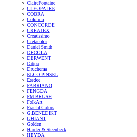
ClaireFontaine
CLEOPATRE
COBRA
Colorino
CONCORDE
CREATEX
Creatissimo
Cretacolor
Daniel Smith
DECOLA
DERWENT
Ditipo
Druchema
ELCO PINSEL
Essdee
FABRIANO
FENGDA
FM BRUSH
FolkArt
Fractal Colors
G.BENEDIKT
GHIANT
Golden
Harder & Steenbeck
HEYDA