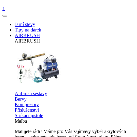
↑
Jarní slevy
Tipy na dárek
AIRBRUSH
AIRBRUSH
Airbrush sestavy
Barvy
Kompresory
Příslušenství
Stříkaci pistole
Malba
Malujete rádi? Máme pro Vás zajímavy výběr akrylových
barev - naleznete zde barvy od firem Amsterdam, Pébeo,