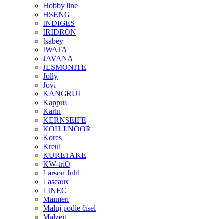
Hobby line
HSENG
INDIGES
IRIDRON
Isabey
IWATA
JAVANA
JESMONITE
Jolly
Jovi
KANGRUI
Kappus
Karin
KERNSEIFE
KOH-I-NOOR
Kores
Kreul
KURETAKE
KW-triO
Larson-Juhl
Lascaux
LINEO
Maimeri
Maluj podle čísel
Malzeit