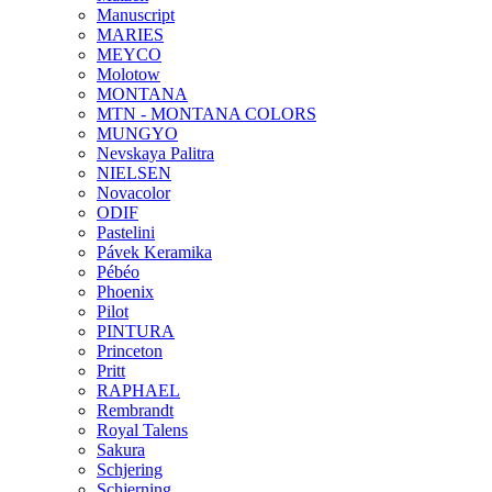
Manuscript
MARIES
MEYCO
Molotow
MONTANA
MTN - MONTANA COLORS
MUNGYO
Nevskaya Palitra
NIELSEN
Novacolor
ODIF
Pastelini
Pávek Keramika
Pébéo
Phoenix
Pilot
PINTURA
Princeton
Pritt
RAPHAEL
Rembrandt
Royal Talens
Sakura
Schjering
Schjerning