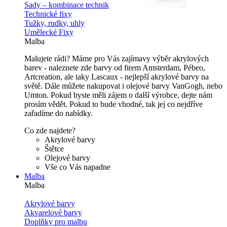
Sady – kombinace technik
Technické fixy
Tužky, rudky, uhly
Umělecké Fixy
Malba
Malujete rádi? Máme pro Vás zajímavy výběr akrylových
barev - naleznete zde barvy od firem Amsterdam, Pébeo,
Artcreation, ale taky Lascaux - nejlepší akrylové barvy na
světě. Dále můžete nakupovat i olejové barvy VanGogh, nebo
Umton. Pokud byste měli zájem o další výrobce, dejte nám
prosím vědět. Pokud to bude vhodné, tak jej co nejdříve
zařadíme do nabídky.
Co zde najdete?
Akrylové barvy
Štětce
Olejové barvy
Vše co Vás napadne
Malba
Malba
Akrylové barvy
Akvarelové barvy
Doplňky pro malbu