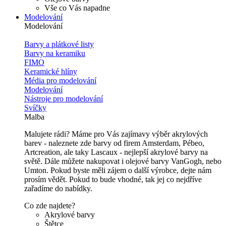
Vše co Vás napadne
Modelování
Modelování
Barvy a plátkové listy
Barvy na keramiku
FIMO
Keramické hlíny
Média pro modelování
Modelování
Nástroje pro modelování
Svíčky
Malba
Malujete rádi? Máme pro Vás zajímavy výběr akrylových
barev - naleznete zde barvy od firem Amsterdam, Pébeo,
Artcreation, ale taky Lascaux - nejlepší akrylové barvy na
světě. Dále můžete nakupovat i olejové barvy VanGogh, nebo
Umton. Pokud byste měli zájem o další výrobce, dejte nám
prosím vědět. Pokud to bude vhodné, tak jej co nejdříve
zařadíme do nabídky.
Co zde najdete?
Akrylové barvy
Štětce