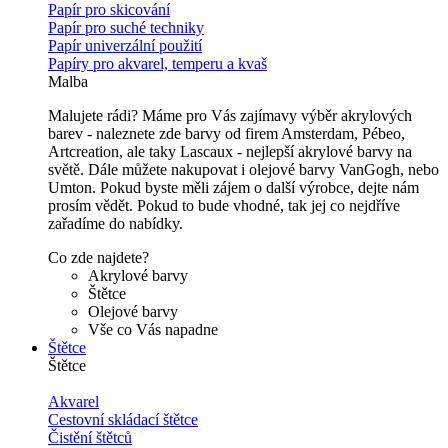
Papír pro skicování
Papír pro suché techniky
Papír univerzální použití
Papíry pro akvarel, temperu a kvaš
Malba
Malujete rádi? Máme pro Vás zajímavy výběr akrylových
barev - naleznete zde barvy od firem Amsterdam, Pébeo,
Artcreation, ale taky Lascaux - nejlepší akrylové barvy na
světě. Dále můžete nakupovat i olejové barvy VanGogh, nebo
Umton. Pokud byste měli zájem o další výrobce, dejte nám
prosím vědět. Pokud to bude vhodné, tak jej co nejdříve
zařadíme do nabídky.
Co zde najdete?
Akrylové barvy
Štětce
Olejové barvy
Vše co Vás napadne
Štětce
Štětce
Akvarel
Cestovní skládací štětce
Čistění štětců