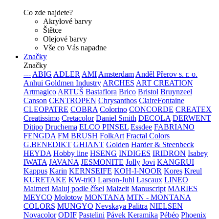
Co zde najdete?
Akrylové barvy
Štětce
Olejové barvy
Vše co Vás napadne
Značky
Značky
---
ABIG
ADLER
AMI
Amsterdam
Anděl Přerov s. r. o.
Anhui Goldmen Industry
ARCHES
ART CREATION
Artmagico
ARTUŠ
Bastaflora
Brico
Bristol
Bruynzeel
Canson
CENTROPEN
Chrysanthos
ClaireFontaine
CLEOPATRE
COBRA
Colorino
CONCORDE
CREATEX
Creatissimo
Cretacolor
Daniel Smith
DECOLA
DERWENT
Ditipo
Druchema
ELCO PINSEL
Essdee
FABRIANO
FENGDA
FM BRUSH
FolkArt
Fractal Colors
G.BENEDIKT
GHIANT
Golden
Harder & Steenbeck
HEYDA
Hobby line
HSENG
INDIGES
IRIDRON
Isabey
IWATA
JAVANA
JESMONITE
Jolly
Jovi
KANGRUI
Kappus
Karin
KERNSEIFE
KOH-I-NOOR
Kores
Kreul
KURETAKE
KW-triO
Larson-Juhl
Lascaux
LINEO
Maimeri
Maluj podle čísel
Malzeit
Manuscript
MARIES
MEYCO
Molotow
MONTANA
MTN - MONTANA
COLORS
MUNGYO
Nevskaya Palitra
NIELSEN
Novacolor
ODIF
Pastelini
Pávek Keramika
Pébéo
Phoenix