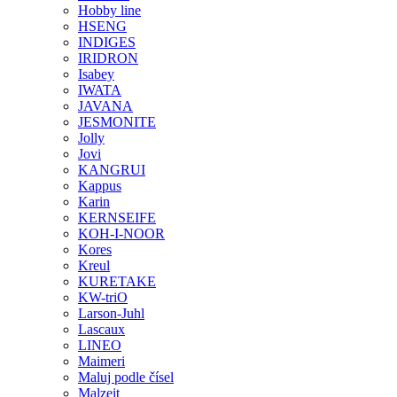
Hobby line
HSENG
INDIGES
IRIDRON
Isabey
IWATA
JAVANA
JESMONITE
Jolly
Jovi
KANGRUI
Kappus
Karin
KERNSEIFE
KOH-I-NOOR
Kores
Kreul
KURETAKE
KW-triO
Larson-Juhl
Lascaux
LINEO
Maimeri
Maluj podle čísel
Malzeit