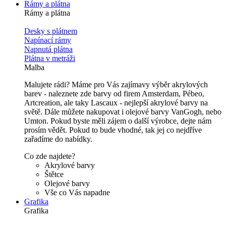
Rámy a plátna
Rámy a plátna
Desky s plátnem
Napínací rámy
Napnutá plátna
Plátna v metráži
Malba
Malujete rádi? Máme pro Vás zajímavy výběr akrylových
barev - naleznete zde barvy od firem Amsterdam, Pébeo,
Artcreation, ale taky Lascaux - nejlepší akrylové barvy na
světě. Dále můžete nakupovat i olejové barvy VanGogh, nebo
Umton. Pokud byste měli zájem o další výrobce, dejte nám
prosím vědět. Pokud to bude vhodné, tak jej co nejdříve
zařadíme do nabídky.
Co zde najdete?
Akrylové barvy
Štětce
Olejové barvy
Vše co Vás napadne
Grafika
Grafika