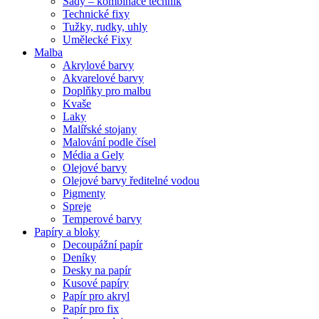
Sady – kombinace technik
Technické fixy
Tužky, rudky, uhly
Umělecké Fixy
Malba
Akrylové barvy
Akvarelové barvy
Doplňky pro malbu
Kvaše
Laky
Malířské stojany
Malování podle čísel
Média a Gely
Olejové barvy
Olejové barvy ředitelné vodou
Pigmenty
Spreje
Temperové barvy
Papíry a bloky
Decoupážní papír
Deníky
Desky na papír
Kusové papíry
Papír pro akryl
Papír pro fix