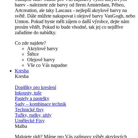
barev - naleznete zde barvy od firem Amsterdam, Pébeo,
Artcreation, ale taky Lascaux - nejlepší akrylové barvy na
světě. Dále můžete nakupovat i olejové barvy VanGogh, nebo
Umton. Pokud byste měli zájem o další výrobce, dejte nám
prosím vědět. Pokud to bude vhodné, tak jej co nejdříve
zařadíme do nabídky.
Co zde najdete?
Akrylové barvy
Štětce
Olejové barvy
Vše co Vás napadne
Kresba
Kresba
Doplňky pro kreslení
Inkousty, tuše
Pastely a pastelky
Sady – kombinace technik
Technické fixy
Tužky, rudky, uhly
Umělecké Fixy
Malba
Malujete rádi? Máme pro Vás zajímavy výběr akrylových