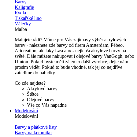
Barvy
Kaligrafie
Rydla
Tiskařské lino
Válečky
Malba
Malujete rádi? Máme pro Vás zajímavy výběr akrylových
barev - naleznete zde barvy od firem Amsterdam, Pébeo,
Artcreation, ale taky Lascaux - nejlepší akrylové barvy na
světě. Dále můžete nakupovat i olejové barvy VanGogh, nebo
Umton. Pokud byste měli zájem o další výrobce, dejte nám
prosím vědět. Pokud to bude vhodné, tak jej co nejdříve
zařadíme do nabídky.
Co zde najdete?
Akrylové barvy
Štětce
Olejové barvy
Vše co Vás napadne
Modelování
Modelování
Barvy a plátkové listy
Barvy na keramiku