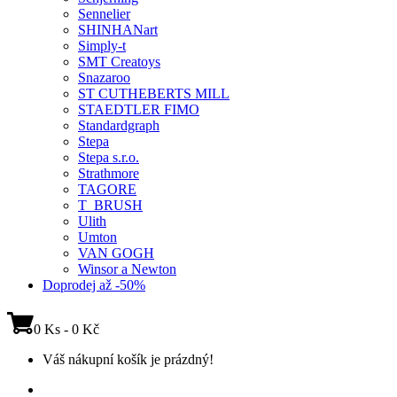
Sennelier
SHINHANart
Simply-t
SMT Creatoys
Snazaroo
ST CUTHEBERTS MILL
STAEDTLER FIMO
Standardgraph
Stepa
Stepa s.r.o.
Strathmore
TAGORE
T_BRUSH
Ulith
Umton
VAN GOGH
Winsor a Newton
Doprodej až -50%
0 Ks - 0 Kč
Váš nákupní košík je prázdný!