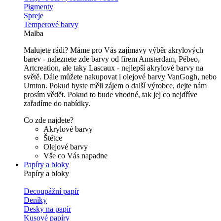
Pigmenty
Spreje
Temperové barvy
Malba
Malujete rádi? Máme pro Vás zajímavy výběr akrylových
barev - naleznete zde barvy od firem Amsterdam, Pébeo,
Artcreation, ale taky Lascaux - nejlepší akrylové barvy na
světě. Dále můžete nakupovat i olejové barvy VanGogh, nebo
Umton. Pokud byste měli zájem o další výrobce, dejte nám
prosím vědět. Pokud to bude vhodné, tak jej co nejdříve
zařadíme do nabídky.
Co zde najdete?
Akrylové barvy
Štětce
Olejové barvy
Vše co Vás napadne
Papíry a bloky
Papíry a bloky
Decoupážní papír
Deníky
Desky na papír
Kusové papíry