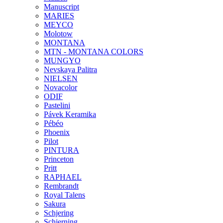
Manuscript
MARIES
MEYCO
Molotow
MONTANA
MTN - MONTANA COLORS
MUNGYO
Nevskaya Palitra
NIELSEN
Novacolor
ODIF
Pastelini
Pávek Keramika
Pébéo
Phoenix
Pilot
PINTURA
Princeton
Pritt
RAPHAEL
Rembrandt
Royal Talens
Sakura
Schjering
Schjerning