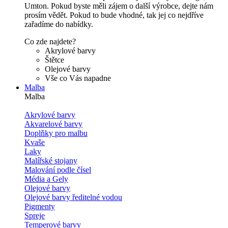
Umton. Pokud byste měli zájem o další výrobce, dejte nám
prosím vědět. Pokud to bude vhodné, tak jej co nejdříve
zařadíme do nabídky.
Co zde najdete?
Akrylové barvy
Štětce
Olejové barvy
Vše co Vás napadne
Malba
Malba
Akrylové barvy
Akvarelové barvy
Doplňky pro malbu
Kvaše
Laky
Malířské stojany
Malování podle čísel
Média a Gely
Olejové barvy
Olejové barvy ředitelné vodou
Pigmenty
Spreje
Temperové barvy