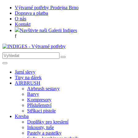
Výtvarné potřeby Prodejna Brno
Doprava a platba
O nás
Kontakt
Navštivte naši Galerii Indiges
f
Jarní slevy
Tipy na dárek
AIRBRUSH
Airbrush sestavy
Barvy
Kompresory
Příslušenství
Stříkaci pistole
Kresba
Doplňky pro kreslení
Inkousty, tuše
Pastely a pastelky