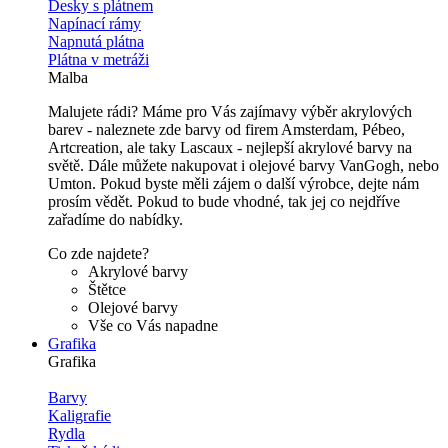
Desky s plátnem
Napínací rámy
Napnutá plátna
Plátna v metráži
Malba
Malujete rádi? Máme pro Vás zajímavy výběr akrylových
barev - naleznete zde barvy od firem Amsterdam, Pébeo,
Artcreation, ale taky Lascaux - nejlepší akrylové barvy na
světě. Dále můžete nakupovat i olejové barvy VanGogh, nebo
Umton. Pokud byste měli zájem o další výrobce, dejte nám
prosím vědět. Pokud to bude vhodné, tak jej co nejdříve
zařadíme do nabídky.
Co zde najdete?
Akrylové barvy
Štětce
Olejové barvy
Vše co Vás napadne
Grafika
Grafika
Barvy
Kaligrafie
Rydla