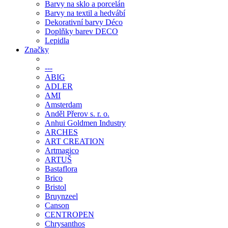
Barvy na sklo a porcelán
Barvy na textil a hedvábí
Dekorativní barvy Déco
Doplňky barev DECO
Lepidla
Značky
---
ABIG
ADLER
AMI
Amsterdam
Anděl Přerov s. r. o.
Anhui Goldmen Industry
ARCHES
ART CREATION
Artmagico
ARTUŠ
Bastaflora
Brico
Bristol
Bruynzeel
Canson
CENTROPEN
Chrysanthos