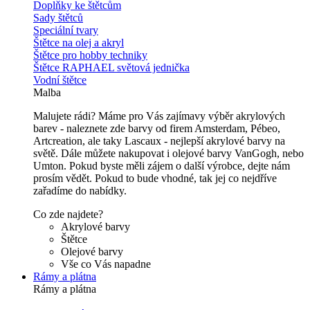
Doplňky ke štětcům
Sady štětců
Speciální tvary
Štětce na olej a akryl
Štětce pro hobby techniky
Štětce RAPHAEL světová jednička
Vodní štětce
Malba
Malujete rádi? Máme pro Vás zajímavy výběr akrylových
barev - naleznete zde barvy od firem Amsterdam, Pébeo,
Artcreation, ale taky Lascaux - nejlepší akrylové barvy na
světě. Dále můžete nakupovat i olejové barvy VanGogh, nebo
Umton. Pokud byste měli zájem o další výrobce, dejte nám
prosím vědět. Pokud to bude vhodné, tak jej co nejdříve
zařadíme do nabídky.
Co zde najdete?
Akrylové barvy
Štětce
Olejové barvy
Vše co Vás napadne
Rámy a plátna
Rámy a plátna