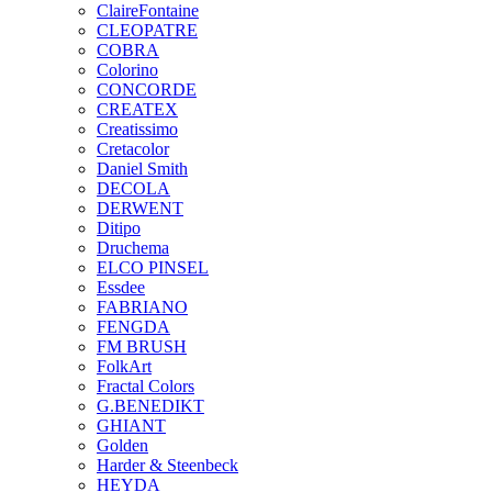
ClaireFontaine
CLEOPATRE
COBRA
Colorino
CONCORDE
CREATEX
Creatissimo
Cretacolor
Daniel Smith
DECOLA
DERWENT
Ditipo
Druchema
ELCO PINSEL
Essdee
FABRIANO
FENGDA
FM BRUSH
FolkArt
Fractal Colors
G.BENEDIKT
GHIANT
Golden
Harder & Steenbeck
HEYDA