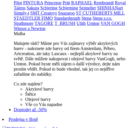
Pilot
PINTURA
Princeton
Pritt
RAPHAEL
Rembrandt
Royal
Talens
Sakura
Schjering
Schjerning
Sennelier
SHINHANart
Simply-t
SMT Creatoys
Snazaroo
ST CUTHEBERTS MILL
STAEDTLER FIMO
Standardgraph
Stepa
Stepa s.r.o.
Strathmore
TAGORE
T_BRUSH
Ulith
Umton
VAN GOGH
Winsor a Newton
Malba
Malujete rádi? Máme pro Vás zajímavy výběr akrylových
barev - naleznete zde barvy od firem Amsterdam, Pébeo,
Artcreation, ale taky Lascaux - nejlepší akrylové barvy na
světě. Dále můžete nakupovat i olejové barvy VanGogh, nebo
Umton. Pokud byste měli zájem o další výrobce, dejte nám
prosím vědět. Pokud to bude vhodné, tak jej co nejdříve
zařadíme do nabídky.
Co zde najdete?
Akrylové barvy
Štětce
Olejové barvy
Vše co Vás napadne
Doprodej až -50%
Prodejna v Brně