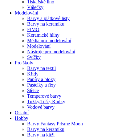
Tiskařské lino
Válečky
Modelování
Barvy a plátkové listy
Barvy na keramiku
FIMO
Keramické hlíny
Média pro modelování
Modelování
Nástroje pro modelování
Svíčky
Pro školy
Barvy na textil
Křídy
Papíry a bloky
Pastelky a fixy
Štětce
Temperové barvy
Tužky,Tuše, Rudky
Vodové barvy
Ostatní
Hobby
Barvy Fantasy Prisme Moon
Barvy na keramiku
Barvy na kůži