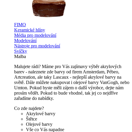
FIMO
Keramické hlíny
Média pro modelování
Modelování
Nástroje pro modelování
Svíčky
Malba
Malujete rádi? Máme pro Vás zajímavy výběr akrylových
barev - naleznete zde barvy od firem Amsterdam, Pébeo,
Artcreation, ale taky Lascaux - nejlepší akrylové barvy na
světě. Dále můžete nakupovat i olejové barvy VanGogh, nebo
Umton. Pokud byste měli zájem o další výrobce, dejte nám
prosím vědět. Pokud to bude vhodné, tak jej co nejdříve
zařadíme do nabídky.
Co zde najdete?
Akrylové barvy
Štětce
Olejové barvy
Vše co Vás napadne