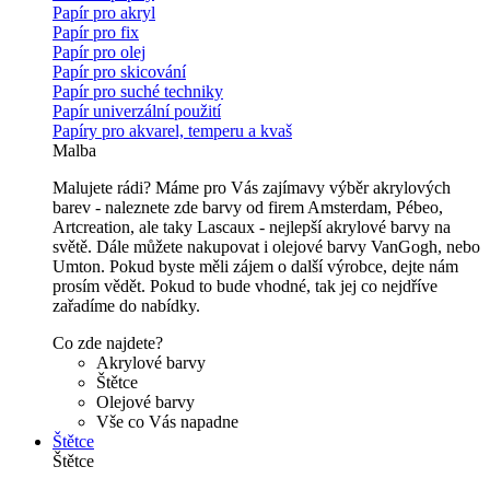
Papír pro akryl
Papír pro fix
Papír pro olej
Papír pro skicování
Papír pro suché techniky
Papír univerzální použití
Papíry pro akvarel, temperu a kvaš
Malba
Malujete rádi? Máme pro Vás zajímavy výběr akrylových
barev - naleznete zde barvy od firem Amsterdam, Pébeo,
Artcreation, ale taky Lascaux - nejlepší akrylové barvy na
světě. Dále můžete nakupovat i olejové barvy VanGogh, nebo
Umton. Pokud byste měli zájem o další výrobce, dejte nám
prosím vědět. Pokud to bude vhodné, tak jej co nejdříve
zařadíme do nabídky.
Co zde najdete?
Akrylové barvy
Štětce
Olejové barvy
Vše co Vás napadne
Štětce
Štětce