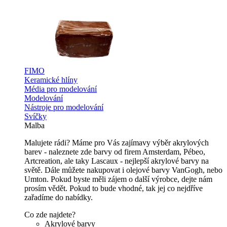
FIMO
Keramické hlíny
Média pro modelování
Modelování
Nástroje pro modelování
Svíčky
Malba
Malujete rádi? Máme pro Vás zajímavy výběr akrylových
barev - naleznete zde barvy od firem Amsterdam, Pébeo,
Artcreation, ale taky Lascaux - nejlepší akrylové barvy na
světě. Dále můžete nakupovat i olejové barvy VanGogh, nebo
Umton. Pokud byste měli zájem o další výrobce, dejte nám
prosím vědět. Pokud to bude vhodné, tak jej co nejdříve
zařadíme do nabídky.
Co zde najdete?
Akrylové barvy