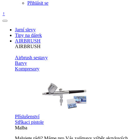
Přihlásit se
↑
Jarní slevy
Tipy na dárek
AIRBRUSH
AIRBRUSH
Airbrush sestavy
Barvy
Kompresory
Příslušenství
Stříkaci pistole
Malba
Malujete rádi? Máme pro Vás zajímavy výběr akrylových