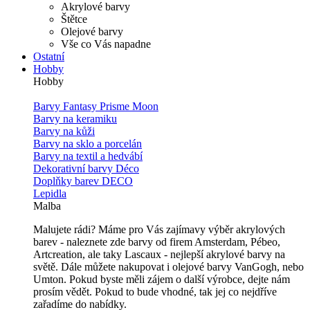
Akrylové barvy
Štětce
Olejové barvy
Vše co Vás napadne
Ostatní
Hobby
Hobby
Barvy Fantasy Prisme Moon
Barvy na keramiku
Barvy na kůži
Barvy na sklo a porcelán
Barvy na textil a hedvábí
Dekorativní barvy Déco
Doplňky barev DECO
Lepidla
Malba
Malujete rádi? Máme pro Vás zajímavy výběr akrylových
barev - naleznete zde barvy od firem Amsterdam, Pébeo,
Artcreation, ale taky Lascaux - nejlepší akrylové barvy na
světě. Dále můžete nakupovat i olejové barvy VanGogh, nebo
Umton. Pokud byste měli zájem o další výrobce, dejte nám
prosím vědět. Pokud to bude vhodné, tak jej co nejdříve
zařadíme do nabídky.