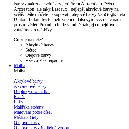
barev - naleznete zde barvy od firem Amsterdam, Pébeo,
Artcreation, ale taky Lascaux - nejlepší akrylové barvy na
světě. Dále můžete nakupovat i olejové barvy VanGogh, nebo
Umton. Pokud byste měli zájem o další výrobce, dejte nám
prosím vědět. Pokud to bude vhodné, tak jej co nejdříve
zařadíme do nabídky.
Co zde najdete?
Akrylové barvy
Štětce
Olejové barvy
Vše co Vás napadne
Malba
Malba
Akrylové barvy
Akvarelové barvy
Doplňky pro malbu
Kvaše
Laky
Malířské stojany
Malování podle čísel
Média a Gely
Olejové barvy
Olejové barvy ředitelné vodou