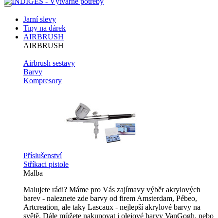
Jarní slevy
Tipy na dárek
AIRBRUSH
AIRBRUSH
Airbrush sestavy
Barvy
Kompresory
Příslušenství
Stříkaci pistole
Malba
Malujete rádi? Máme pro Vás zajímavy výběr akrylových
barev - naleznete zde barvy od firem Amsterdam, Pébeo,
Artcreation, ale taky Lascaux - nejlepší akrylové barvy na
světě. Dále můžete nakupovat i olejové barvy VanGogh, nebo