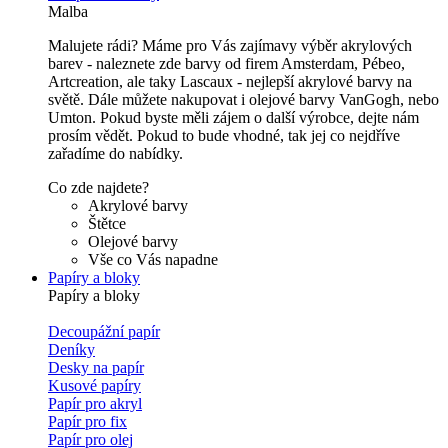
Malba
Malujete rádi? Máme pro Vás zajímavy výběr akrylových
barev - naleznete zde barvy od firem Amsterdam, Pébeo,
Artcreation, ale taky Lascaux - nejlepší akrylové barvy na
světě. Dále můžete nakupovat i olejové barvy VanGogh, nebo
Umton. Pokud byste měli zájem o další výrobce, dejte nám
prosím vědět. Pokud to bude vhodné, tak jej co nejdříve
zařadíme do nabídky.
Co zde najdete?
Akrylové barvy
Štětce
Olejové barvy
Vše co Vás napadne
Papíry a bloky
Papíry a bloky
Decoupážní papír
Deníky
Desky na papír
Kusové papíry
Papír pro akryl
Papír pro fix
Papír pro olej