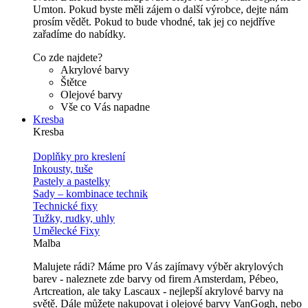
Umton. Pokud byste měli zájem o další výrobce, dejte nám
prosím vědět. Pokud to bude vhodné, tak jej co nejdříve
zařadíme do nabídky.
Co zde najdete?
Akrylové barvy
Štětce
Olejové barvy
Vše co Vás napadne
Kresba
Kresba
Doplňky pro kreslení
Inkousty, tuše
Pastely a pastelky
Sady – kombinace technik
Technické fixy
Tužky, rudky, uhly
Umělecké Fixy
Malba
Malujete rádi? Máme pro Vás zajímavy výběr akrylových
barev - naleznete zde barvy od firem Amsterdam, Pébeo,
Artcreation, ale taky Lascaux - nejlepší akrylové barvy na
světě. Dále můžete nakupovat i olejové barvy VanGogh, nebo