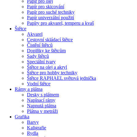
Papír pro olej
Papír pro skicování
Papír pro suché techniky
Papír univerzální použití
Papíry pro akvarel, temperu a kvaš
Štětce
Akvarel
Cestovní skládací štětce
Čistění štětců
Doplňky ke štětcům
Sady štětců
Speciální tvary
Štětce na olej a akryl
Štětce pro hobby techniky
Štětce RAPHAEL světová jednička
Vodní štětce
Rámy a plátna
Desky s plátnem
Napínací rámy
Napnutá plátna
Plátna v metráži
Grafika
Barvy
Kaligrafie
Rydla