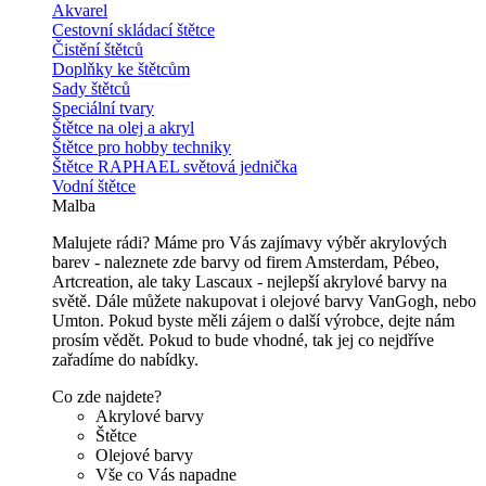
Akvarel
Cestovní skládací štětce
Čistění štětců
Doplňky ke štětcům
Sady štětců
Speciální tvary
Štětce na olej a akryl
Štětce pro hobby techniky
Štětce RAPHAEL světová jednička
Vodní štětce
Malba
Malujete rádi? Máme pro Vás zajímavy výběr akrylových
barev - naleznete zde barvy od firem Amsterdam, Pébeo,
Artcreation, ale taky Lascaux - nejlepší akrylové barvy na
světě. Dále můžete nakupovat i olejové barvy VanGogh, nebo
Umton. Pokud byste měli zájem o další výrobce, dejte nám
prosím vědět. Pokud to bude vhodné, tak jej co nejdříve
zařadíme do nabídky.
Co zde najdete?
Akrylové barvy
Štětce
Olejové barvy
Vše co Vás napadne