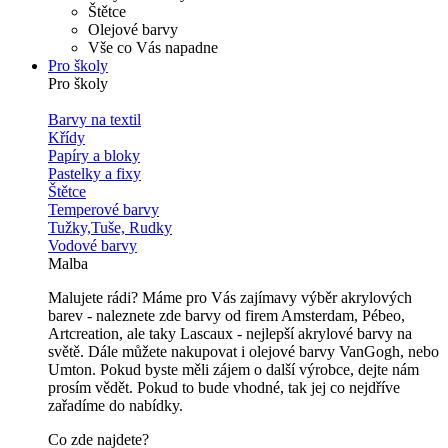
Štětce
Olejové barvy
Vše co Vás napadne
Pro školy
Pro školy
Barvy na textil
Křídy
Papíry a bloky
Pastelky a fixy
Štětce
Temperové barvy
Tužky,Tuše, Rudky
Vodové barvy
Malba
Malujete rádi? Máme pro Vás zajímavy výběr akrylových
barev - naleznete zde barvy od firem Amsterdam, Pébeo,
Artcreation, ale taky Lascaux - nejlepší akrylové barvy na
světě. Dále můžete nakupovat i olejové barvy VanGogh, nebo
Umton. Pokud byste měli zájem o další výrobce, dejte nám
prosím vědět. Pokud to bude vhodné, tak jej co nejdříve
zařadíme do nabídky.
Co zde najdete?