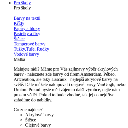
Pro školy
Pro školy
Barvy na textil
Křídy
Papíry a bloky
Pastelky a fixy
Štětce
Temperové barvy
Tužky,Tuše, Rudky
Vodové barvy
Malba
Malujete rádi? Máme pro Vás zajímavy výběr akrylových
barev - naleznete zde barvy od firem Amsterdam, Pébeo,
Artcreation, ale taky Lascaux - nejlepší akrylové barvy na
světě. Dále můžete nakupovat i olejové barvy VanGogh, nebo
Umton. Pokud byste měli zájem o další výrobce, dejte nám
prosím vědět. Pokud to bude vhodné, tak jej co nejdříve
zařadíme do nabídky.
Co zde najdete?
Akrylové barvy
Štětce
Olejové barvy