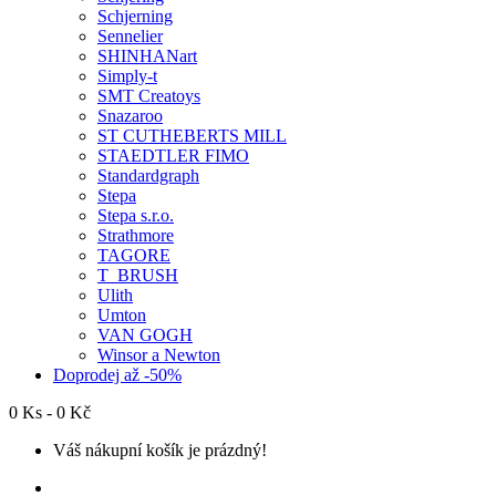
Schjerning
Sennelier
SHINHANart
Simply-t
SMT Creatoys
Snazaroo
ST CUTHEBERTS MILL
STAEDTLER FIMO
Standardgraph
Stepa
Stepa s.r.o.
Strathmore
TAGORE
T_BRUSH
Ulith
Umton
VAN GOGH
Winsor a Newton
Doprodej až -50%
0 Ks - 0 Kč
Váš nákupní košík je prázdný!