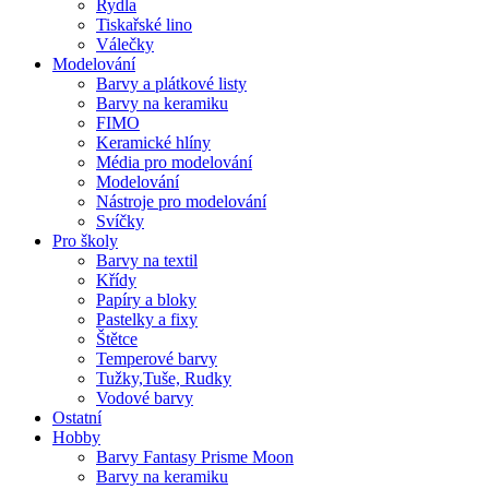
Rydla
Tiskařské lino
Válečky
Modelování
Barvy a plátkové listy
Barvy na keramiku
FIMO
Keramické hlíny
Média pro modelování
Modelování
Nástroje pro modelování
Svíčky
Pro školy
Barvy na textil
Křídy
Papíry a bloky
Pastelky a fixy
Štětce
Temperové barvy
Tužky,Tuše, Rudky
Vodové barvy
Ostatní
Hobby
Barvy Fantasy Prisme Moon
Barvy na keramiku