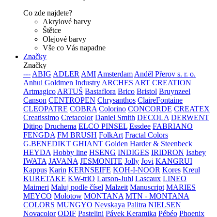
Co zde najdete?
Akrylové barvy
Štětce
Olejové barvy
Vše co Vás napadne
Značky
Značky
---
ABIG
ADLER
AMI
Amsterdam
Anděl Přerov s. r. o.
Anhui Goldmen Industry
ARCHES
ART CREATION
Artmagico
ARTUŠ
Bastaflora
Brico
Bristol
Bruynzeel
Canson
CENTROPEN
Chrysanthos
ClaireFontaine
CLEOPATRE
COBRA
Colorino
CONCORDE
CREATEX
Creatissimo
Cretacolor
Daniel Smith
DECOLA
DERWENT
Ditipo
Druchema
ELCO PINSEL
Essdee
FABRIANO
FENGDA
FM BRUSH
FolkArt
Fractal Colors
G.BENEDIKT
GHIANT
Golden
Harder & Steenbeck
HEYDA
Hobby line
HSENG
INDIGES
IRIDRON
Isabey
IWATA
JAVANA
JESMONITE
Jolly
Jovi
KANGRUI
Kappus
Karin
KERNSEIFE
KOH-I-NOOR
Kores
Kreul
KURETAKE
KW-triO
Larson-Juhl
Lascaux
LINEO
Maimeri
Maluj podle čísel
Malzeit
Manuscript
MARIES
MEYCO
Molotow
MONTANA
MTN - MONTANA
COLORS
MUNGYO
Nevskaya Palitra
NIELSEN
Novacolor
ODIF
Pastelini
Pávek Keramika
Pébéo
Phoenix