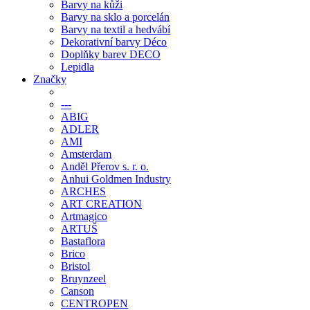
Barvy na kůži
Barvy na sklo a porcelán
Barvy na textil a hedvábí
Dekorativní barvy Déco
Doplňky barev DECO
Lepidla
Značky
---
ABIG
ADLER
AMI
Amsterdam
Anděl Přerov s. r. o.
Anhui Goldmen Industry
ARCHES
ART CREATION
Artmagico
ARTUŠ
Bastaflora
Brico
Bristol
Bruynzeel
Canson
CENTROPEN