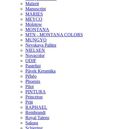
Malzeit
Manuscript
MARIES
MEYCO
Molotow
MONTANA
MTN - MONTANA COLORS
MUNGYO
Nevskaya Palitra
NIELSEN
Novacolor
ODIF
Pastelini
Pávek Keramika
Pébéo
Phoenix
Pilot
PINTURA
Princeton
Pritt
RAPHAEL
Rembrandt
Royal Talens
Sakura
Schjering