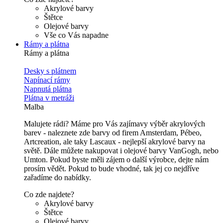
Akrylové barvy
Štětce
Olejové barvy
Vše co Vás napadne
Rámy a plátna
Rámy a plátna
Desky s plátnem
Napínací rámy
Napnutá plátna
Plátna v metráži
Malba
Malujete rádi? Máme pro Vás zajímavy výběr akrylových
barev - naleznete zde barvy od firem Amsterdam, Pébeo,
Artcreation, ale taky Lascaux - nejlepší akrylové barvy na
světě. Dále můžete nakupovat i olejové barvy VanGogh, nebo
Umton. Pokud byste měli zájem o další výrobce, dejte nám
prosím vědět. Pokud to bude vhodné, tak jej co nejdříve
zařadíme do nabídky.
Co zde najdete?
Akrylové barvy
Štětce
Olejové barvy