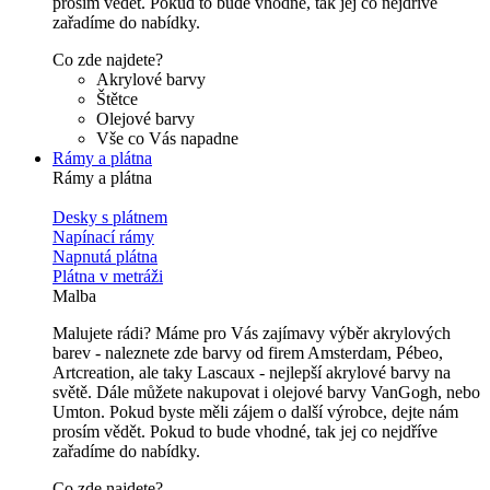
prosím vědět. Pokud to bude vhodné, tak jej co nejdříve
zařadíme do nabídky.
Co zde najdete?
Akrylové barvy
Štětce
Olejové barvy
Vše co Vás napadne
Rámy a plátna
Rámy a plátna
Desky s plátnem
Napínací rámy
Napnutá plátna
Plátna v metráži
Malba
Malujete rádi? Máme pro Vás zajímavy výběr akrylových
barev - naleznete zde barvy od firem Amsterdam, Pébeo,
Artcreation, ale taky Lascaux - nejlepší akrylové barvy na
světě. Dále můžete nakupovat i olejové barvy VanGogh, nebo
Umton. Pokud byste měli zájem o další výrobce, dejte nám
prosím vědět. Pokud to bude vhodné, tak jej co nejdříve
zařadíme do nabídky.
Co zde najdete?