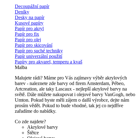
Decoupážní papír
Deníky
Desky na papír
Kusové papíry
Papír pro akryl
Papír pro fix
Papír pro olej
Papír pro skicování
Papír pro suché techniky
Papír univerzální použití
Papíry pro akvarel, temperu a kvaš
Malba
Malujete rádi? Máme pro Vás zajímavy výběr akrylových
barev - naleznete zde barvy od firem Amsterdam, Pébeo,
Artcreation, ale taky Lascaux - nejlepší akrylové barvy na
světě. Dále můžete nakupovat i olejové barvy VanGogh, nebo
Umton. Pokud byste měli zájem o další výrobce, dejte nám
prosím vědět. Pokud to bude vhodné, tak jej co nejdříve
zařadíme do nabídky.
Co zde najdete?
Akrylové barvy
Štětce