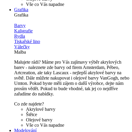
Vše co Vás napadne
Grafika
Grafika
Barvy
Kaligrafie
Rydla
Tiskařské lino
Válečky
Malba
Malujete rádi? Máme pro Vás zajímavy výběr akrylových
barev - naleznete zde barvy od firem Amsterdam, Pébeo,
Artcreation, ale taky Lascaux - nejlepší akrylové barvy na
světě. Dále můžete nakupovat i olejové barvy VanGogh, nebo
Umton. Pokud byste měli zájem o další výrobce, dejte nám
prosím vědět. Pokud to bude vhodné, tak jej co nejdříve
zařadíme do nabídky.
Co zde najdete?
Akrylové barvy
Štětce
Olejové barvy
Vše co Vás napadne
Modelování