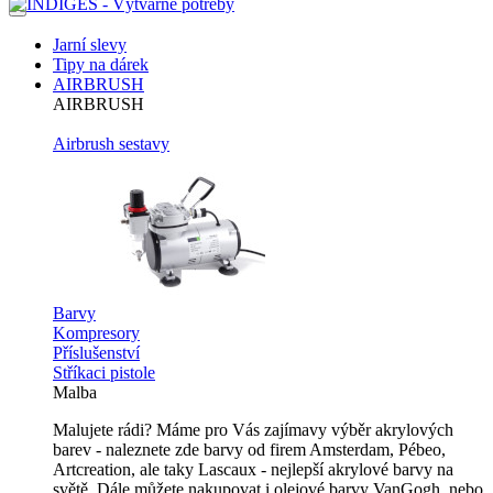
Jarní slevy
Tipy na dárek
AIRBRUSH
AIRBRUSH
Airbrush sestavy
Barvy
Kompresory
Příslušenství
Stříkaci pistole
Malba
Malujete rádi? Máme pro Vás zajímavy výběr akrylových
barev - naleznete zde barvy od firem Amsterdam, Pébeo,
Artcreation, ale taky Lascaux - nejlepší akrylové barvy na
světě. Dále můžete nakupovat i olejové barvy VanGogh, nebo