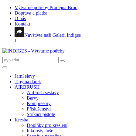
Výtvarné potřeby Prodejna Brno
Doprava a platba
O nás
Kontakt
Navštivte naši Galerii Indiges
f
Jarní slevy
Tipy na dárek
AIRBRUSH
Airbrush sestavy
Barvy
Kompresory
Příslušenství
Stříkaci pistole
Kresba
Doplňky pro kreslení
Inkousty, tuše