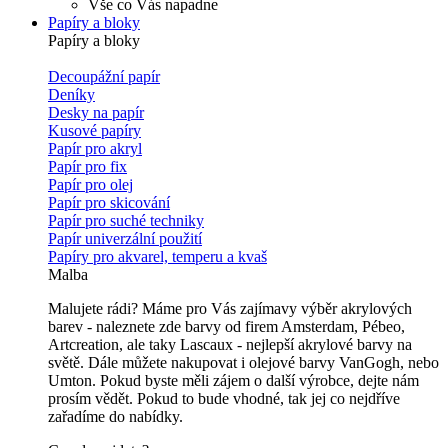
Vše co Vás napadne
Papíry a bloky
Papíry a bloky
Decoupážní papír
Deníky
Desky na papír
Kusové papíry
Papír pro akryl
Papír pro fix
Papír pro olej
Papír pro skicování
Papír pro suché techniky
Papír univerzální použití
Papíry pro akvarel, temperu a kvaš
Malba
Malujete rádi? Máme pro Vás zajímavy výběr akrylových
barev - naleznete zde barvy od firem Amsterdam, Pébeo,
Artcreation, ale taky Lascaux - nejlepší akrylové barvy na
světě. Dále můžete nakupovat i olejové barvy VanGogh, nebo
Umton. Pokud byste měli zájem o další výrobce, dejte nám
prosím vědět. Pokud to bude vhodné, tak jej co nejdříve
zařadíme do nabídky.