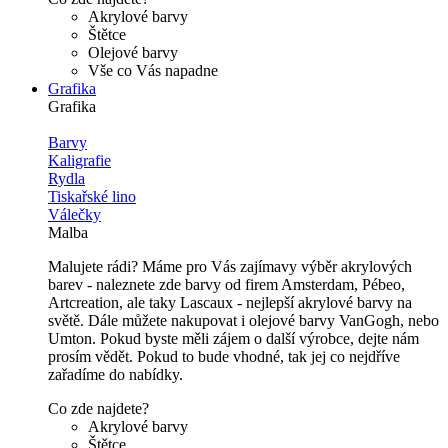
Akrylové barvy
Štětce
Olejové barvy
Vše co Vás napadne
Grafika
Grafika
Barvy
Kaligrafie
Rydla
Tiskařské lino
Válečky
Malba
Malujete rádi? Máme pro Vás zajímavy výběr akrylových
barev - naleznete zde barvy od firem Amsterdam, Pébeo,
Artcreation, ale taky Lascaux - nejlepší akrylové barvy na
světě. Dále můžete nakupovat i olejové barvy VanGogh, nebo
Umton. Pokud byste měli zájem o další výrobce, dejte nám
prosím vědět. Pokud to bude vhodné, tak jej co nejdříve
zařadíme do nabídky.
Co zde najdete?
Akrylové barvy
Štětce