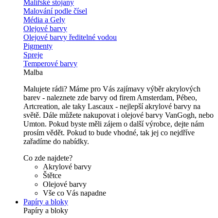
Malířské stojany
Malování podle čísel
Média a Gely
Olejové barvy
Olejové barvy ředitelné vodou
Pigmenty
Spreje
Temperové barvy
Malba
Malujete rádi? Máme pro Vás zajímavy výběr akrylových
barev - naleznete zde barvy od firem Amsterdam, Pébeo,
Artcreation, ale taky Lascaux - nejlepší akrylové barvy na
světě. Dále můžete nakupovat i olejové barvy VanGogh, nebo
Umton. Pokud byste měli zájem o další výrobce, dejte nám
prosím vědět. Pokud to bude vhodné, tak jej co nejdříve
zařadíme do nabídky.
Co zde najdete?
Akrylové barvy
Štětce
Olejové barvy
Vše co Vás napadne
Papíry a bloky
Papíry a bloky