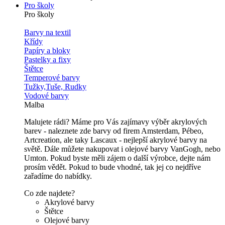
Pro školy
Pro školy
Barvy na textil
Křídy
Papíry a bloky
Pastelky a fixy
Štětce
Temperové barvy
Tužky,Tuše, Rudky
Vodové barvy
Malba
Malujete rádi? Máme pro Vás zajímavy výběr akrylových
barev - naleznete zde barvy od firem Amsterdam, Pébeo,
Artcreation, ale taky Lascaux - nejlepší akrylové barvy na
světě. Dále můžete nakupovat i olejové barvy VanGogh, nebo
Umton. Pokud byste měli zájem o další výrobce, dejte nám
prosím vědět. Pokud to bude vhodné, tak jej co nejdříve
zařadíme do nabídky.
Co zde najdete?
Akrylové barvy
Štětce
Olejové barvy