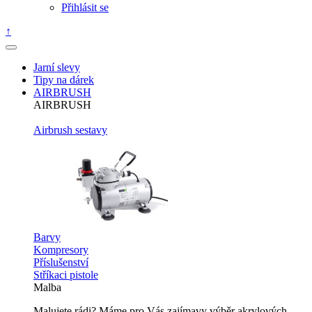
Přihlásit se
↑
Jarní slevy
Tipy na dárek
AIRBRUSH
AIRBRUSH
Airbrush sestavy
Barvy
Kompresory
Příslušenství
Stříkaci pistole
Malba
Malujete rádi? Máme pro Vás zajímavy výběr akrylových