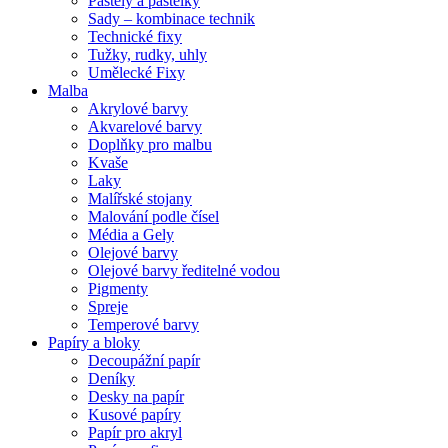
Pastely a pastelky
Sady – kombinace technik
Technické fixy
Tužky, rudky, uhly
Umělecké Fixy
Malba
Akrylové barvy
Akvarelové barvy
Doplňky pro malbu
Kvaše
Laky
Malířské stojany
Malování podle čísel
Média a Gely
Olejové barvy
Olejové barvy ředitelné vodou
Pigmenty
Spreje
Temperové barvy
Papíry a bloky
Decoupážní papír
Deníky
Desky na papír
Kusové papíry
Papír pro akryl