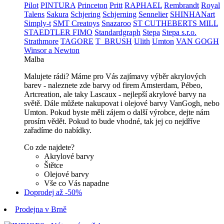
Pilot
PINTURA
Princeton
Pritt
RAPHAEL
Rembrandt
Royal
Talens
Sakura
Schjering
Schjerning
Sennelier
SHINHANart
Simply-t
SMT Creatoys
Snazaroo
ST CUTHEBERTS MILL
STAEDTLER FIMO
Standardgraph
Stepa
Stepa s.r.o.
Strathmore
TAGORE
T_BRUSH
Ulith
Umton
VAN GOGH
Winsor a Newton
Malba
Malujete rádi? Máme pro Vás zajímavy výběr akrylových
barev - naleznete zde barvy od firem Amsterdam, Pébeo,
Artcreation, ale taky Lascaux - nejlepší akrylové barvy na
světě. Dále můžete nakupovat i olejové barvy VanGogh, nebo
Umton. Pokud byste měli zájem o další výrobce, dejte nám
prosím vědět. Pokud to bude vhodné, tak jej co nejdříve
zařadíme do nabídky.
Co zde najdete?
Akrylové barvy
Štětce
Olejové barvy
Vše co Vás napadne
Doprodej až -50%
Prodejna v Brně