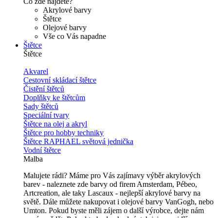
Co zde najdete?
Akrylové barvy
Štětce
Olejové barvy
Vše co Vás napadne
Štětce
Štětce
Akvarel
Cestovní skládací štětce
Čistění štětců
Doplňky ke štětcům
Sady štětců
Speciální tvary
Štětce na olej a akryl
Štětce pro hobby techniky
Štětce RAPHAEL světová jednička
Vodní štětce
Malba
Malujete rádi? Máme pro Vás zajímavy výběr akrylových
barev - naleznete zde barvy od firem Amsterdam, Pébeo,
Artcreation, ale taky Lascaux - nejlepší akrylové barvy na
světě. Dále můžete nakupovat i olejové barvy VanGogh, nebo
Umton. Pokud byste měli zájem o další výrobce, dejte nám