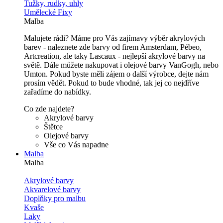
Tužky, rudky, uhly
Umělecké Fixy
Malba
Malujete rádi? Máme pro Vás zajímavy výběr akrylových
barev - naleznete zde barvy od firem Amsterdam, Pébeo,
Artcreation, ale taky Lascaux - nejlepší akrylové barvy na
světě. Dále můžete nakupovat i olejové barvy VanGogh, nebo
Umton. Pokud byste měli zájem o další výrobce, dejte nám
prosím vědět. Pokud to bude vhodné, tak jej co nejdříve
zařadíme do nabídky.
Co zde najdete?
Akrylové barvy
Štětce
Olejové barvy
Vše co Vás napadne
Malba
Malba
Akrylové barvy
Akvarelové barvy
Doplňky pro malbu
Kvaše
Laky