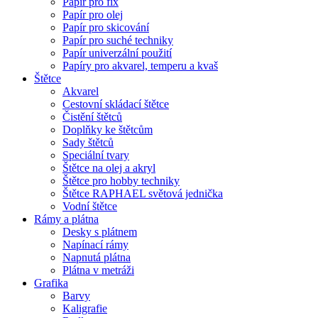
Papír pro fix
Papír pro olej
Papír pro skicování
Papír pro suché techniky
Papír univerzální použití
Papíry pro akvarel, temperu a kvaš
Štětce
Akvarel
Cestovní skládací štětce
Čistění štětců
Doplňky ke štětcům
Sady štětců
Speciální tvary
Štětce na olej a akryl
Štětce pro hobby techniky
Štětce RAPHAEL světová jednička
Vodní štětce
Rámy a plátna
Desky s plátnem
Napínací rámy
Napnutá plátna
Plátna v metráži
Grafika
Barvy
Kaligrafie