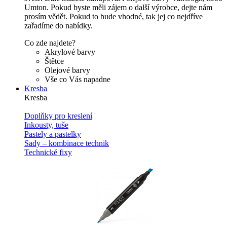
Umton. Pokud byste měli zájem o další výrobce, dejte nám
prosím vědět. Pokud to bude vhodné, tak jej co nejdříve
zařadíme do nabídky.
Co zde najdete?
Akrylové barvy
Štětce
Olejové barvy
Vše co Vás napadne
Kresba
Kresba
Doplňky pro kreslení
Inkousty, tuše
Pastely a pastelky
Sady – kombinace technik
Technické fixy