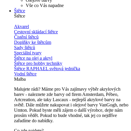
Olejové barvy
Vše co Vás napadne
Štětce
Štětce
Akvarel
Cestovní skládací štětce
Čistění štětců
Doplňky ke štětcům
Sady štětců
Speciální tvary
Štětce na olej a akryl
Štětce pro hobby techniky
Štětce RAPHAEL světová jednička
Vodní štětce
Malba
Malujete rádi? Máme pro Vás zajímavy výběr akrylových
barev - naleznete zde barvy od firem Amsterdam, Pébeo,
Artcreation, ale taky Lascaux - nejlepší akrylové barvy na
světě. Dále můžete nakupovat i olejové barvy VanGogh, nebo
Umton. Pokud byste měli zájem o další výrobce, dejte nám
prosím vědět. Pokud to bude vhodné, tak jej co nejdříve
zařadíme do nabídky.
Co zde najdete?