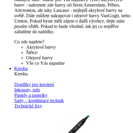
barev - naleznete zde barvy od firem Amsterdam, Pébeo,
Artcreation, ale taky Lascaux - nejlepší akrylové barvy na
světě. Dále můžete nakupovat i olejové barvy VanGogh, nebo
Umton. Pokud byste měli zájem o další výrobce, dejte nám
prosím vědět. Pokud to bude vhodné, tak jej co nejdříve
zařadíme do nabídky.
Co zde najdete?
Akrylové barvy
Štětce
Olejové barvy
Vše co Vás napadne
Kresba
Kresba
Doplňky pro kreslení
Inkousty, tuše
Pastely a pastelky
Sady – kombinace technik
Technické fixy