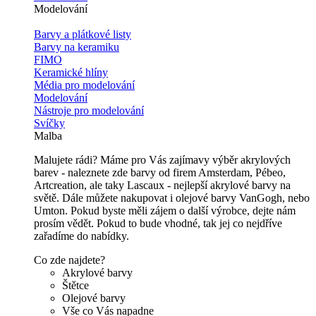
Modelování
Barvy a plátkové listy
Barvy na keramiku
FIMO
Keramické hlíny
Média pro modelování
Modelování
Nástroje pro modelování
Svíčky
Malba
Malujete rádi? Máme pro Vás zajímavy výběr akrylových
barev - naleznete zde barvy od firem Amsterdam, Pébeo,
Artcreation, ale taky Lascaux - nejlepší akrylové barvy na
světě. Dále můžete nakupovat i olejové barvy VanGogh, nebo
Umton. Pokud byste měli zájem o další výrobce, dejte nám
prosím vědět. Pokud to bude vhodné, tak jej co nejdříve
zařadíme do nabídky.
Co zde najdete?
Akrylové barvy
Štětce
Olejové barvy
Vše co Vás napadne