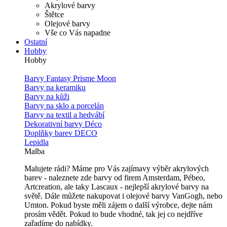
Akrylové barvy
Štětce
Olejové barvy
Vše co Vás napadne
Ostatní
Hobby
Hobby
Barvy Fantasy Prisme Moon
Barvy na keramiku
Barvy na kůži
Barvy na sklo a porcelán
Barvy na textil a hedvábí
Dekorativní barvy Déco
Doplňky barev DECO
Lepidla
Malba
Malujete rádi? Máme pro Vás zajímavy výběr akrylových
barev - naleznete zde barvy od firem Amsterdam, Pébeo,
Artcreation, ale taky Lascaux - nejlepší akrylové barvy na
světě. Dále můžete nakupovat i olejové barvy VanGogh, nebo
Umton. Pokud byste měli zájem o další výrobce, dejte nám
prosím vědět. Pokud to bude vhodné, tak jej co nejdříve
zařadíme do nabídky.