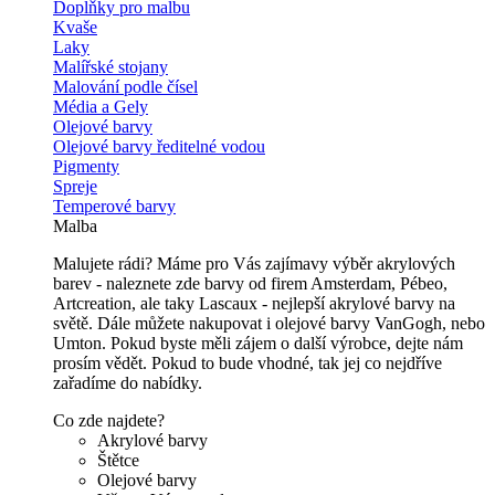
Doplňky pro malbu
Kvaše
Laky
Malířské stojany
Malování podle čísel
Média a Gely
Olejové barvy
Olejové barvy ředitelné vodou
Pigmenty
Spreje
Temperové barvy
Malba
Malujete rádi? Máme pro Vás zajímavy výběr akrylových
barev - naleznete zde barvy od firem Amsterdam, Pébeo,
Artcreation, ale taky Lascaux - nejlepší akrylové barvy na
světě. Dále můžete nakupovat i olejové barvy VanGogh, nebo
Umton. Pokud byste měli zájem o další výrobce, dejte nám
prosím vědět. Pokud to bude vhodné, tak jej co nejdříve
zařadíme do nabídky.
Co zde najdete?
Akrylové barvy
Štětce
Olejové barvy