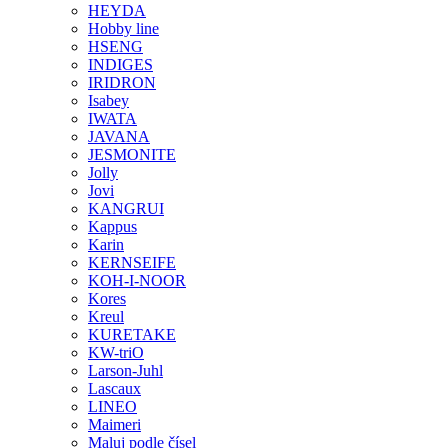
HEYDA
Hobby line
HSENG
INDIGES
IRIDRON
Isabey
IWATA
JAVANA
JESMONITE
Jolly
Jovi
KANGRUI
Kappus
Karin
KERNSEIFE
KOH-I-NOOR
Kores
Kreul
KURETAKE
KW-triO
Larson-Juhl
Lascaux
LINEO
Maimeri
Maluj podle čísel