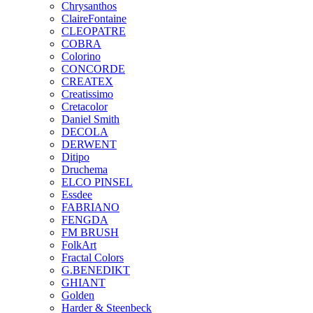
Chrysanthos
ClaireFontaine
CLEOPATRE
COBRA
Colorino
CONCORDE
CREATEX
Creatissimo
Cretacolor
Daniel Smith
DECOLA
DERWENT
Ditipo
Druchema
ELCO PINSEL
Essdee
FABRIANO
FENGDA
FM BRUSH
FolkArt
Fractal Colors
G.BENEDIKT
GHIANT
Golden
Harder & Steenbeck