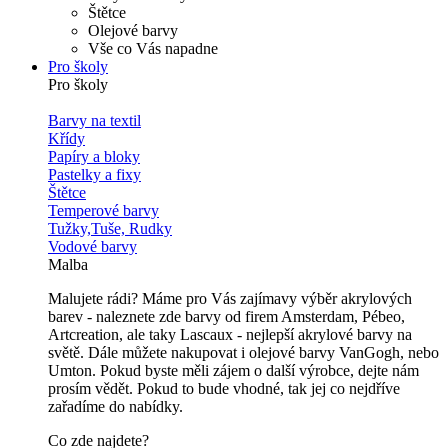
Štětce
Olejové barvy
Vše co Vás napadne
Pro školy
Pro školy
Barvy na textil
Křídy
Papíry a bloky
Pastelky a fixy
Štětce
Temperové barvy
Tužky,Tuše, Rudky
Vodové barvy
Malba
Malujete rádi? Máme pro Vás zajímavy výběr akrylových
barev - naleznete zde barvy od firem Amsterdam, Pébeo,
Artcreation, ale taky Lascaux - nejlepší akrylové barvy na
světě. Dále můžete nakupovat i olejové barvy VanGogh, nebo
Umton. Pokud byste měli zájem o další výrobce, dejte nám
prosím vědět. Pokud to bude vhodné, tak jej co nejdříve
zařadíme do nabídky.
Co zde najdete?