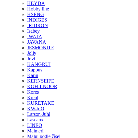
HEYDA
Hobby line
HSENG
INDIGES
IRIDRON
Isabey
IWATA
JAVANA
JESMONITE
Jolly
Jovi
KANGRUI
Kappus
Karin
KERNSEIFE
KOH-I-NOOR
Kores
Kreul
KURETAKE
KW-triO
Larson-Juhl
Lascaux
LINEO
Maimeri
Maluj podle čísel