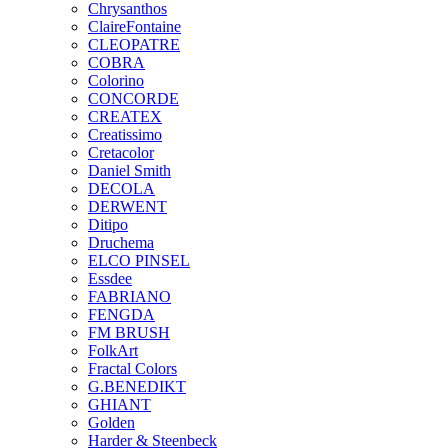
Chrysanthos
ClaireFontaine
CLEOPATRE
COBRA
Colorino
CONCORDE
CREATEX
Creatissimo
Cretacolor
Daniel Smith
DECOLA
DERWENT
Ditipo
Druchema
ELCO PINSEL
Essdee
FABRIANO
FENGDA
FM BRUSH
FolkArt
Fractal Colors
G.BENEDIKT
GHIANT
Golden
Harder & Steenbeck