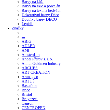
Barvy na kůži
Barvy na sklo a porcelán
Barvy na textil a hedvábí
Dekorativní barvy Déco
Doplňky barev DECO
Lepidla
Značky
---
ABIG
ADLER
AMI
Amsterdam
Anděl Přerov s. r. o.
Anhui Goldmen Industry
ARCHES
ART CREATION
Artmagico
ARTUŠ
Bastaflora
Brico
Bristol
Bruynzeel
Canson
CENTROPEN