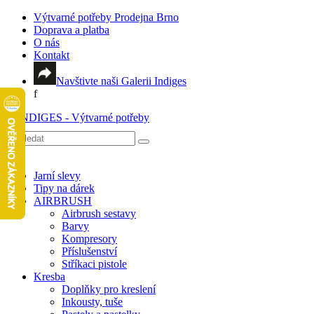
Výtvarné potřeby Prodejna Brno
Doprava a platba
O nás
Kontakt
Navštivte naši Galerii Indiges
f
Jarní slevy
Tipy na dárek
AIRBRUSH
Airbrush sestavy
Barvy
Kompresory
Příslušenství
Stříkaci pistole
Kresba
Doplňky pro kreslení
Inkousty, tuše