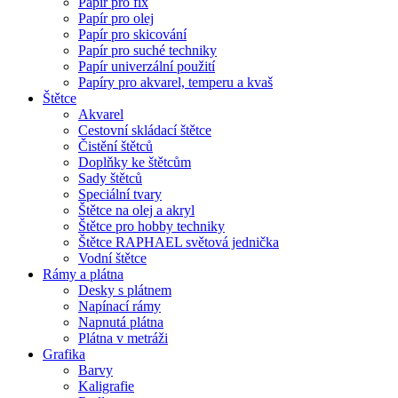
Papír pro fix
Papír pro olej
Papír pro skicování
Papír pro suché techniky
Papír univerzální použití
Papíry pro akvarel, temperu a kvaš
Štětce
Akvarel
Cestovní skládací štětce
Čistění štětců
Doplňky ke štětcům
Sady štětců
Speciální tvary
Štětce na olej a akryl
Štětce pro hobby techniky
Štětce RAPHAEL světová jednička
Vodní štětce
Rámy a plátna
Desky s plátnem
Napínací rámy
Napnutá plátna
Plátna v metráži
Grafika
Barvy
Kaligrafie