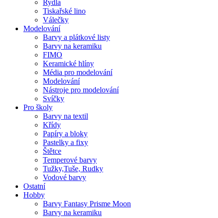
Rydla
Tiskařské lino
Válečky
Modelování
Barvy a plátkové listy
Barvy na keramiku
FIMO
Keramické hlíny
Média pro modelování
Modelování
Nástroje pro modelování
Svíčky
Pro školy
Barvy na textil
Křídy
Papíry a bloky
Pastelky a fixy
Štětce
Temperové barvy
Tužky,Tuše, Rudky
Vodové barvy
Ostatní
Hobby
Barvy Fantasy Prisme Moon
Barvy na keramiku