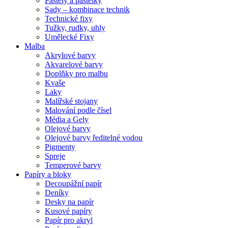
Pastely a pastelky
Sady – kombinace technik
Technické fixy
Tužky, rudky, uhly
Umělecké Fixy
Malba
Akrylové barvy
Akvarelové barvy
Doplňky pro malbu
Kvaše
Laky
Malířské stojany
Malování podle čísel
Média a Gely
Olejové barvy
Olejové barvy ředitelné vodou
Pigmenty
Spreje
Temperové barvy
Papíry a bloky
Decoupážní papír
Deníky
Desky na papír
Kusové papíry
Papír pro akryl