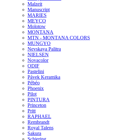
Malzeit
Manuscript
MARIES
MEYCO
Molotow
MONTANA
MTN - MONTANA COLORS
MUNGYO
Nevskaya Palitra
NIELSEN
Novacolor
ODIF
Pastelini
Pávek Keramika
Pébéo
Phoenix
Pilot
PINTURA
Princeton
Pritt
RAPHAEL
Rembrandt
Royal Talens
Sakura
Schjering