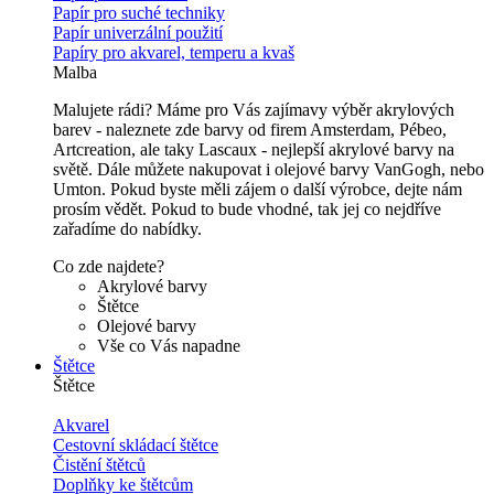
Papír pro suché techniky
Papír univerzální použití
Papíry pro akvarel, temperu a kvaš
Malba
Malujete rádi? Máme pro Vás zajímavy výběr akrylových
barev - naleznete zde barvy od firem Amsterdam, Pébeo,
Artcreation, ale taky Lascaux - nejlepší akrylové barvy na
světě. Dále můžete nakupovat i olejové barvy VanGogh, nebo
Umton. Pokud byste měli zájem o další výrobce, dejte nám
prosím vědět. Pokud to bude vhodné, tak jej co nejdříve
zařadíme do nabídky.
Co zde najdete?
Akrylové barvy
Štětce
Olejové barvy
Vše co Vás napadne
Štětce
Štětce
Akvarel
Cestovní skládací štětce
Čistění štětců
Doplňky ke štětcům