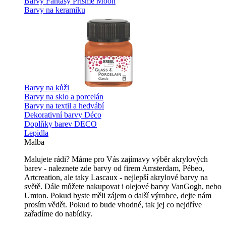
Barvy Fantasy Prisme Moon
Barvy na keramiku
Barvy na kůži
Barvy na sklo a porcelán
Barvy na textil a hedvábí
Dekorativní barvy Déco
Doplňky barev DECO
Lepidla
Malba
Malujete rádi? Máme pro Vás zajímavy výběr akrylových
barev - naleznete zde barvy od firem Amsterdam, Pébeo,
Artcreation, ale taky Lascaux - nejlepší akrylové barvy na
světě. Dále můžete nakupovat i olejové barvy VanGogh, nebo
Umton. Pokud byste měli zájem o další výrobce, dejte nám
prosím vědět. Pokud to bude vhodné, tak jej co nejdříve
zařadíme do nabídky.