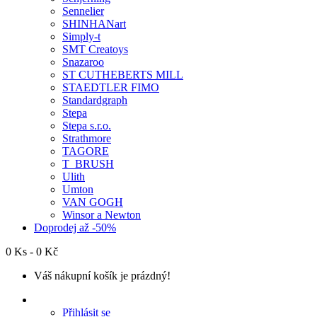
Sennelier
SHINHANart
Simply-t
SMT Creatoys
Snazaroo
ST CUTHEBERTS MILL
STAEDTLER FIMO
Standardgraph
Stepa
Stepa s.r.o.
Strathmore
TAGORE
T_BRUSH
Ulith
Umton
VAN GOGH
Winsor a Newton
Doprodej až -50%
0 Ks - 0 Kč
Váš nákupní košík je prázdný!
Přihlásit se