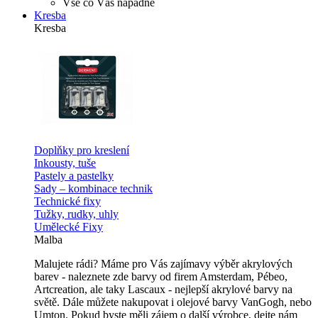
Vše co Vás napadne
Kresba
Kresba
Doplňky pro kreslení
Inkousty, tuše
Pastely a pastelky
Sady – kombinace technik
Technické fixy
Tužky, rudky, uhly
Umělecké Fixy
Malba
Malujete rádi? Máme pro Vás zajímavy výběr akrylových
barev - naleznete zde barvy od firem Amsterdam, Pébeo,
Artcreation, ale taky Lascaux - nejlepší akrylové barvy na
světě. Dále můžete nakupovat i olejové barvy VanGogh, nebo
Umton. Pokud byste měli zájem o další výrobce, dejte nám