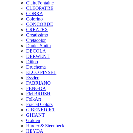
ClaireFontaine
CLEOPATRE
COBRA
Colorino
CONCORDE
CREATEX
Creatissimo
Cretacolor
Daniel Smith
DECOLA
DERWENT
Ditipo
Druchema
ELCO PINSEL
Essdee
FABRIANO
FENGDA
FM BRUSH
FolkArt
Fractal Colors
G.BENEDIKT
GHIANT
Golden
Harder & Steenbeck
HEYDA