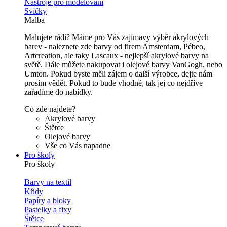
Nástroje pro modelování
Svíčky
Malba
Malujete rádi? Máme pro Vás zajímavy výběr akrylových
barev - naleznete zde barvy od firem Amsterdam, Pébeo,
Artcreation, ale taky Lascaux - nejlepší akrylové barvy na
světě. Dále můžete nakupovat i olejové barvy VanGogh, nebo
Umton. Pokud byste měli zájem o další výrobce, dejte nám
prosím vědět. Pokud to bude vhodné, tak jej co nejdříve
zařadíme do nabídky.
Co zde najdete?
Akrylové barvy
Štětce
Olejové barvy
Vše co Vás napadne
Pro školy
Pro školy
Barvy na textil
Křídy
Papíry a bloky
Pastelky a fixy
Štětce