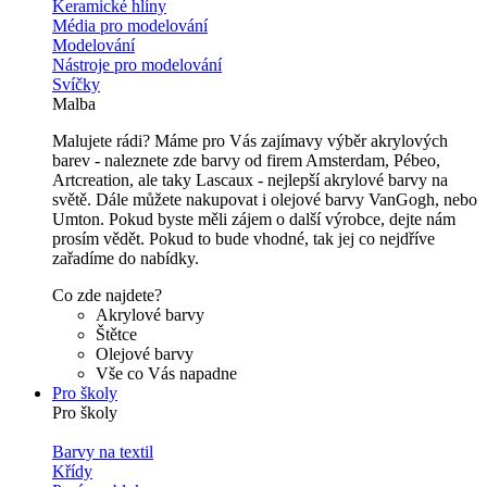
Keramické hlíny
Média pro modelování
Modelování
Nástroje pro modelování
Svíčky
Malba
Malujete rádi? Máme pro Vás zajímavy výběr akrylových
barev - naleznete zde barvy od firem Amsterdam, Pébeo,
Artcreation, ale taky Lascaux - nejlepší akrylové barvy na
světě. Dále můžete nakupovat i olejové barvy VanGogh, nebo
Umton. Pokud byste měli zájem o další výrobce, dejte nám
prosím vědět. Pokud to bude vhodné, tak jej co nejdříve
zařadíme do nabídky.
Co zde najdete?
Akrylové barvy
Štětce
Olejové barvy
Vše co Vás napadne
Pro školy
Pro školy
Barvy na textil
Křídy