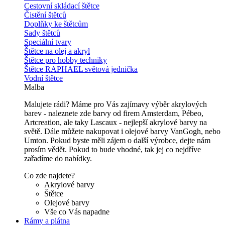
Cestovní skládací štětce
Čistění štětců
Doplňky ke štětcům
Sady štětců
Speciální tvary
Štětce na olej a akryl
Štětce pro hobby techniky
Štětce RAPHAEL světová jednička
Vodní štětce
Malba
Malujete rádi? Máme pro Vás zajímavy výběr akrylových
barev - naleznete zde barvy od firem Amsterdam, Pébeo,
Artcreation, ale taky Lascaux - nejlepší akrylové barvy na
světě. Dále můžete nakupovat i olejové barvy VanGogh, nebo
Umton. Pokud byste měli zájem o další výrobce, dejte nám
prosím vědět. Pokud to bude vhodné, tak jej co nejdříve
zařadíme do nabídky.
Co zde najdete?
Akrylové barvy
Štětce
Olejové barvy
Vše co Vás napadne
Rámy a plátna