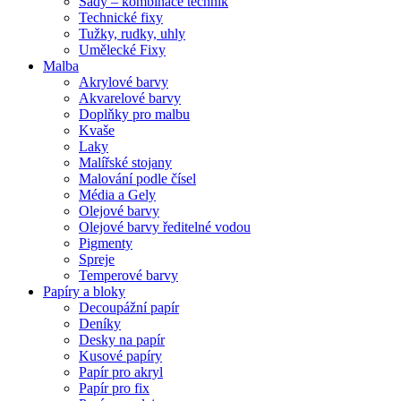
Sady – kombinace technik
Technické fixy
Tužky, rudky, uhly
Umělecké Fixy
Malba
Akrylové barvy
Akvarelové barvy
Doplňky pro malbu
Kvaše
Laky
Malířské stojany
Malování podle čísel
Média a Gely
Olejové barvy
Olejové barvy ředitelné vodou
Pigmenty
Spreje
Temperové barvy
Papíry a bloky
Decoupážní papír
Deníky
Desky na papír
Kusové papíry
Papír pro akryl
Papír pro fix