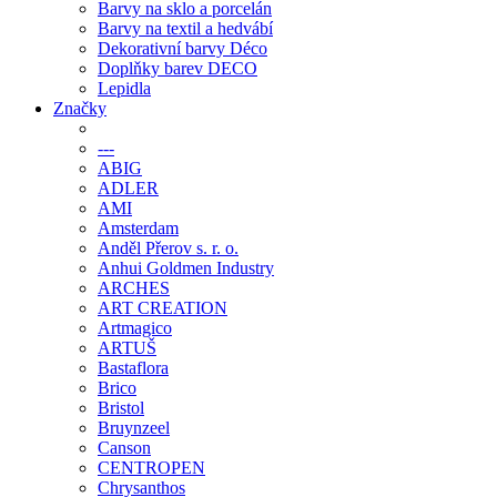
Barvy na sklo a porcelán
Barvy na textil a hedvábí
Dekorativní barvy Déco
Doplňky barev DECO
Lepidla
Značky
---
ABIG
ADLER
AMI
Amsterdam
Anděl Přerov s. r. o.
Anhui Goldmen Industry
ARCHES
ART CREATION
Artmagico
ARTUŠ
Bastaflora
Brico
Bristol
Bruynzeel
Canson
CENTROPEN
Chrysanthos