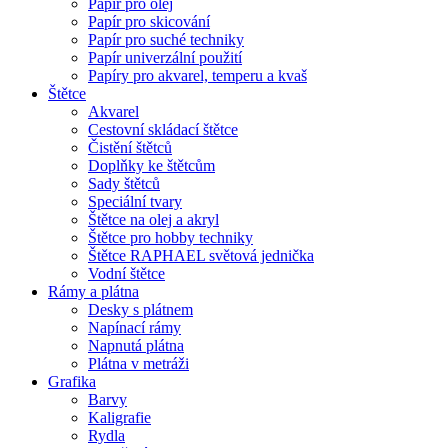
Papír pro olej
Papír pro skicování
Papír pro suché techniky
Papír univerzální použití
Papíry pro akvarel, temperu a kvaš
Štětce
Akvarel
Cestovní skládací štětce
Čistění štětců
Doplňky ke štětcům
Sady štětců
Speciální tvary
Štětce na olej a akryl
Štětce pro hobby techniky
Štětce RAPHAEL světová jednička
Vodní štětce
Rámy a plátna
Desky s plátnem
Napínací rámy
Napnutá plátna
Plátna v metráži
Grafika
Barvy
Kaligrafie
Rydla