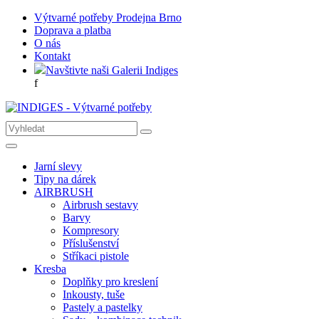
Výtvarné potřeby Prodejna Brno
Doprava a platba
O nás
Kontakt
Navštivte naši Galerii Indiges
f
Jarní slevy
Tipy na dárek
AIRBRUSH
Airbrush sestavy
Barvy
Kompresory
Příslušenství
Stříkaci pistole
Kresba
Doplňky pro kreslení
Inkousty, tuše
Pastely a pastelky