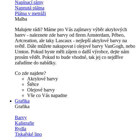
Napínací rámy
Napnutá plátna
Plátna v metráži
Malba
Malujete rádi? Máme pro Vás zajímavy výběr akrylových
barev - naleznete zde barvy od firem Amsterdam, Pébeo,
Artcreation, ale taky Lascaux - nejlepší akrylové barvy na
světě. Dále můžete nakupovat i olejové barvy VanGogh, nebo
Umton. Pokud byste měli zájem o další výrobce, dejte nám
prosím vědět. Pokud to bude vhodné, tak jej co nejdříve
zařadíme do nabídky.
Co zde najdete?
Akrylové barvy
Štětce
Olejové barvy
Vše co Vás napadne
Grafika
Grafika
Barvy
Kaligrafie
Rydla
Tiskařské lino