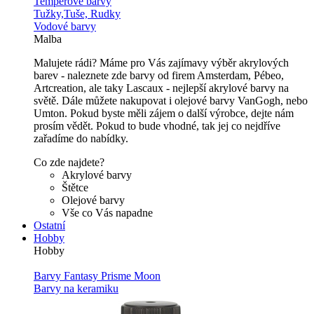
Temperové barvy
Tužky,Tuše, Rudky
Vodové barvy
Malba
Malujete rádi? Máme pro Vás zajímavy výběr akrylových
barev - naleznete zde barvy od firem Amsterdam, Pébeo,
Artcreation, ale taky Lascaux - nejlepší akrylové barvy na
světě. Dále můžete nakupovat i olejové barvy VanGogh, nebo
Umton. Pokud byste měli zájem o další výrobce, dejte nám
prosím vědět. Pokud to bude vhodné, tak jej co nejdříve
zařadíme do nabídky.
Co zde najdete?
Akrylové barvy
Štětce
Olejové barvy
Vše co Vás napadne
Ostatní
Hobby
Hobby
Barvy Fantasy Prisme Moon
Barvy na keramiku