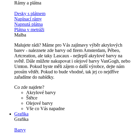
Rámy a plátna
Desky s plátnem
Napínací rámy
Napnutá plátna
Plátna v metráži
Malba
Malujete rádi? Máme pro Vás zajímavy výběr akrylových
barev - naleznete zde barvy od firem Amsterdam, Pébeo,
Artcreation, ale taky Lascaux - nejlepší akrylové barvy na
světě. Dále můžete nakupovat i olejové barvy VanGogh, nebo
Umton. Pokud byste měli zájem o další výrobce, dejte nám
prosím vědět. Pokud to bude vhodné, tak jej co nejdříve
zařadíme do nabídky.
Co zde najdete?
Akrylové barvy
Štětce
Olejové barvy
Vše co Vás napadne
Grafika
Grafika
Barvy