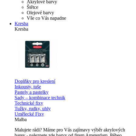
Akrylové barvy
Štětce
Olejové barvy
Vše co Vás napadne
Kresba
Kresba
Doplňky pro kreslení
Inkousty, tuše
Pastely a pastelky
Sady – kombinace technik
Technické fixy
Tužky, rudky, uhly
Umělecké Fixy
Malba
Malujete rádi? Máme pro Vás zajímavy výběr akrylových
barev - naleznete zde barvy od firem Amsterdam, Pébeo,