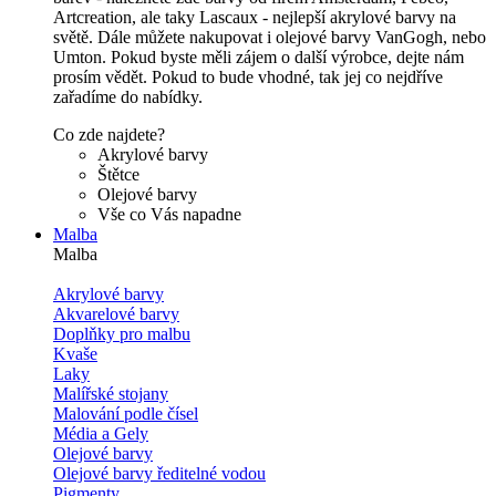
Artcreation, ale taky Lascaux - nejlepší akrylové barvy na
světě. Dále můžete nakupovat i olejové barvy VanGogh, nebo
Umton. Pokud byste měli zájem o další výrobce, dejte nám
prosím vědět. Pokud to bude vhodné, tak jej co nejdříve
zařadíme do nabídky.
Co zde najdete?
Akrylové barvy
Štětce
Olejové barvy
Vše co Vás napadne
Malba
Malba
Akrylové barvy
Akvarelové barvy
Doplňky pro malbu
Kvaše
Laky
Malířské stojany
Malování podle čísel
Média a Gely
Olejové barvy
Olejové barvy ředitelné vodou
Pigmenty