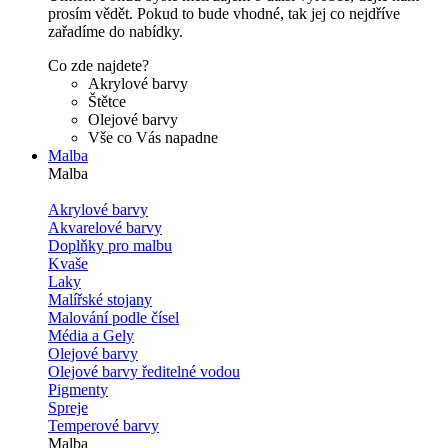
prosím vědět. Pokud to bude vhodné, tak jej co nejdříve
zařadíme do nabídky.
Co zde najdete?
Akrylové barvy
Štětce
Olejové barvy
Vše co Vás napadne
Malba
Malba
Akrylové barvy
Akvarelové barvy
Doplňky pro malbu
Kvaše
Laky
Malířské stojany
Malování podle čísel
Média a Gely
Olejové barvy
Olejové barvy ředitelné vodou
Pigmenty
Spreje
Temperové barvy
Malba