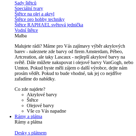
Sady štětců
Speciální tvary
Štětce na olej a akryl
Štětce pro hobby techniky
Štětce RAPHAEL světová jednička
Vodní štětce
Malba
Malujete rádi? Máme pro Vás zajímavy výběr akrylových
barev - naleznete zde barvy od firem Amsterdam, Pébeo,
Artcreation, ale taky Lascaux - nejlepší akrylové barvy na
světě. Dále můžete nakupovat i olejové barvy VanGogh, nebo
Umton. Pokud byste měli zájem o další výrobce, dejte nám
prosím vědět. Pokud to bude vhodné, tak jej co nejdříve
zařadíme do nabídky.
Co zde najdete?
Akrylové barvy
Štětce
Olejové barvy
Vše co Vás napadne
Rámy a plátna
Rámy a plátna
Desky s plátnem