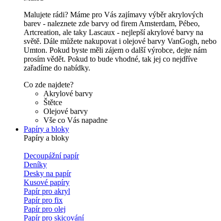
Malujete rádi? Máme pro Vás zajímavy výběr akrylových
barev - naleznete zde barvy od firem Amsterdam, Pébeo,
Artcreation, ale taky Lascaux - nejlepší akrylové barvy na
světě. Dále můžete nakupovat i olejové barvy VanGogh, nebo
Umton. Pokud byste měli zájem o další výrobce, dejte nám
prosím vědět. Pokud to bude vhodné, tak jej co nejdříve
zařadíme do nabídky.
Co zde najdete?
Akrylové barvy
Štětce
Olejové barvy
Vše co Vás napadne
Papíry a bloky
Papíry a bloky
Decoupážní papír
Deníky
Desky na papír
Kusové papíry
Papír pro akryl
Papír pro fix
Papír pro olej
Papír pro skicování