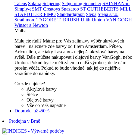
Talens
Sakura
Schjering
Schjerning
Sennelier
SHINHANart
Simply-t
SMT Creatoys
Snazaroo
ST CUTHEBERTS MILL
STAEDTLER FIMO
Standardgraph
Stepa
Stepa s.r.o.
Strathmore
TAGORE
T_BRUSH
Ulith
Umton
VAN GOGH
Winsor a Newton
Malba
Malujete rádi? Máme pro Vás zajímavy výběr akrylových
barev - naleznete zde barvy od firem Amsterdam, Pébeo,
Artcreation, ale taky Lascaux - nejlepší akrylové barvy na
světě. Dále můžete nakupovat i olejové barvy VanGogh, nebo
Umton. Pokud byste měli zájem o další výrobce, dejte nám
prosím vědět. Pokud to bude vhodné, tak jej co nejdříve
zařadíme do nabídky.
Co zde najdete?
Akrylové barvy
Štětce
Olejové barvy
Vše co Vás napadne
Doprodej až -50%
Prodejna v Brně