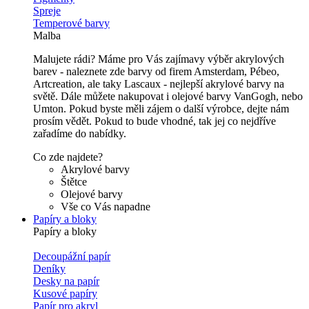
Spreje
Temperové barvy
Malba
Malujete rádi? Máme pro Vás zajímavy výběr akrylových
barev - naleznete zde barvy od firem Amsterdam, Pébeo,
Artcreation, ale taky Lascaux - nejlepší akrylové barvy na
světě. Dále můžete nakupovat i olejové barvy VanGogh, nebo
Umton. Pokud byste měli zájem o další výrobce, dejte nám
prosím vědět. Pokud to bude vhodné, tak jej co nejdříve
zařadíme do nabídky.
Co zde najdete?
Akrylové barvy
Štětce
Olejové barvy
Vše co Vás napadne
Papíry a bloky
Papíry a bloky
Decoupážní papír
Deníky
Desky na papír
Kusové papíry
Papír pro akryl