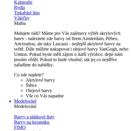
Kaligrafie
Rydla
Tiskařské lino
Válečky
Malba
Malujete rádi? Máme pro Vás zajímavy výběr akrylových
barev - naleznete zde barvy od firem Amsterdam, Pébeo,
Artcreation, ale taky Lascaux - nejlepší akrylové barvy na
světě. Dále můžete nakupovat i olejové barvy VanGogh, nebo
Umton. Pokud byste měli zájem o další výrobce, dejte nám
prosím vědět. Pokud to bude vhodné, tak jej co nejdříve
zařadíme do nabídky.
Co zde najdete?
Akrylové barvy
Štětce
Olejové barvy
Vše co Vás napadne
Modelování
Modelování
Barvy a plátkové listy
Barvy na keramiku
FIMO