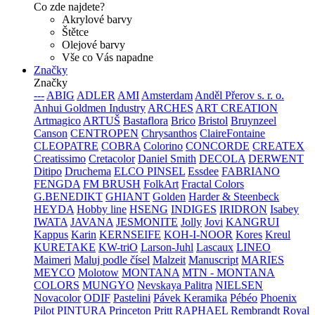
Co zde najdete?
Akrylové barvy
Štětce
Olejové barvy
Vše co Vás napadne
Značky
Značky
---
ABIG
ADLER
AMI
Amsterdam
Anděl Přerov s. r. o.
Anhui Goldmen Industry
ARCHES
ART CREATION
Artmagico
ARTUŠ
Bastaflora
Brico
Bristol
Bruynzeel
Canson
CENTROPEN
Chrysanthos
ClaireFontaine
CLEOPATRE
COBRA
Colorino
CONCORDE
CREATEX
Creatissimo
Cretacolor
Daniel Smith
DECOLA
DERWENT
Ditipo
Druchema
ELCO PINSEL
Essdee
FABRIANO
FENGDA
FM BRUSH
FolkArt
Fractal Colors
G.BENEDIKT
GHIANT
Golden
Harder & Steenbeck
HEYDA
Hobby line
HSENG
INDIGES
IRIDRON
Isabey
IWATA
JAVANA
JESMONITE
Jolly
Jovi
KANGRUI
Kappus
Karin
KERNSEIFE
KOH-I-NOOR
Kores
Kreul
KURETAKE
KW-triO
Larson-Juhl
Lascaux
LINEO
Maimeri
Maluj podle čísel
Malzeit
Manuscript
MARIES
MEYCO
Molotow
MONTANA
MTN - MONTANA
COLORS
MUNGYO
Nevskaya Palitra
NIELSEN
Novacolor
ODIF
Pastelini
Pávek Keramika
Pébéo
Phoenix
Pilot
PINTURA
Princeton
Pritt
RAPHAEL
Rembrandt
Royal