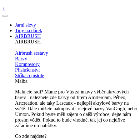
↑
Jarní slevy
Tipy na dárek
AIRBRUSH
AIRBRUSH
Airbrush sestavy
Barvy
Kompresory
Příslušenství
Stříkaci pistole
Malba
Malujete rádi? Máme pro Vás zajímavy výběr akrylových
barev - naleznete zde barvy od firem Amsterdam, Pébeo,
Artcreation, ale taky Lascaux - nejlepší akrylové barvy na
světě. Dále můžete nakupovat i olejové barvy VanGogh, nebo
Umton. Pokud byste měli zájem o další výrobce, dejte nám
prosím vědět. Pokud to bude vhodné, tak jej co nejdříve
zařadíme do nabídky.
Co zde najdete?