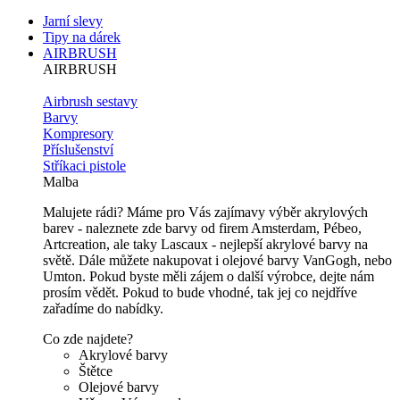
Jarní slevy
Tipy na dárek
AIRBRUSH
AIRBRUSH
Airbrush sestavy
Barvy
Kompresory
Příslušenství
Stříkaci pistole
Malba
Malujete rádi? Máme pro Vás zajímavy výběr akrylových
barev - naleznete zde barvy od firem Amsterdam, Pébeo,
Artcreation, ale taky Lascaux - nejlepší akrylové barvy na
světě. Dále můžete nakupovat i olejové barvy VanGogh, nebo
Umton. Pokud byste měli zájem o další výrobce, dejte nám
prosím vědět. Pokud to bude vhodné, tak jej co nejdříve
zařadíme do nabídky.
Co zde najdete?
Akrylové barvy
Štětce
Olejové barvy