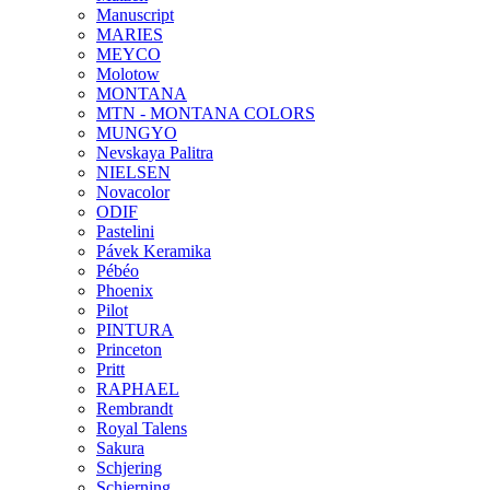
Manuscript
MARIES
MEYCO
Molotow
MONTANA
MTN - MONTANA COLORS
MUNGYO
Nevskaya Palitra
NIELSEN
Novacolor
ODIF
Pastelini
Pávek Keramika
Pébéo
Phoenix
Pilot
PINTURA
Princeton
Pritt
RAPHAEL
Rembrandt
Royal Talens
Sakura
Schjering
Schjerning