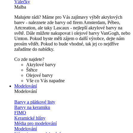
Válečky
Malba
Malujete rádi? Máme pro Vás zajímavy výběr akrylových
barev - naleznete zde barvy od firem Amsterdam, Pébeo,
Artcreation, ale taky Lascaux - nejlepší akrylové barvy na
světě. Dále můžete nakupovat i olejové barvy VanGogh, nebo
Umton. Pokud byste měli zájem o další výrobce, dejte nám
prosím vědět. Pokud to bude vhodné, tak jej co nejdříve
zařadíme do nabídky.
Co zde najdete?
Akrylové barvy
Štětce
Olejové barvy
Vše co Vás napadne
Modelování
Modelování
Barvy a plátkové listy
Barvy na keramiku
FIMO
Keramické hlíny
Média pro modelování
Modelování