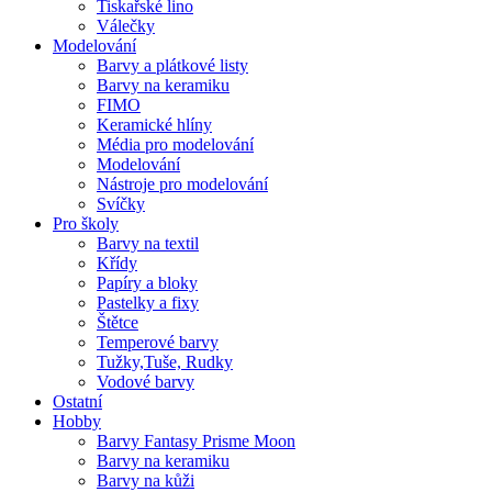
Tiskařské lino
Válečky
Modelování
Barvy a plátkové listy
Barvy na keramiku
FIMO
Keramické hlíny
Média pro modelování
Modelování
Nástroje pro modelování
Svíčky
Pro školy
Barvy na textil
Křídy
Papíry a bloky
Pastelky a fixy
Štětce
Temperové barvy
Tužky,Tuše, Rudky
Vodové barvy
Ostatní
Hobby
Barvy Fantasy Prisme Moon
Barvy na keramiku
Barvy na kůži