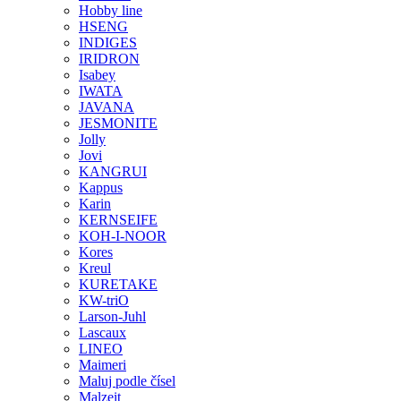
Hobby line
HSENG
INDIGES
IRIDRON
Isabey
IWATA
JAVANA
JESMONITE
Jolly
Jovi
KANGRUI
Kappus
Karin
KERNSEIFE
KOH-I-NOOR
Kores
Kreul
KURETAKE
KW-triO
Larson-Juhl
Lascaux
LINEO
Maimeri
Maluj podle čísel
Malzeit