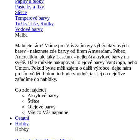
Papíry a bloky
Pastelky a fixy
Štětce
Temperové barvy
Tužky,Tuše, Rudky
Vodové barvy
Malba
Malujete rádi? Máme pro Vás zajímavy výběr akrylových
barev - naleznete zde barvy od firem Amsterdam, Pébeo,
Artcreation, ale taky Lascaux - nejlepší akrylové barvy na
světě. Dále můžete nakupovat i olejové barvy VanGogh, nebo
Umton. Pokud byste měli zájem o další výrobce, dejte nám
prosím vědět. Pokud to bude vhodné, tak jej co nejdříve
zařadíme do nabídky.
Co zde najdete?
Akrylové barvy
Štětce
Olejové barvy
Vše co Vás napadne
Ostatní
Hobby
Hobby