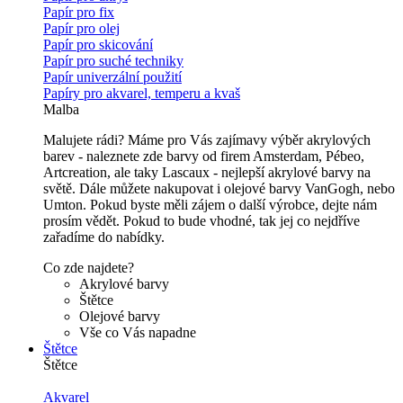
Papír pro fix
Papír pro olej
Papír pro skicování
Papír pro suché techniky
Papír univerzální použití
Papíry pro akvarel, temperu a kvaš
Malba
Malujete rádi? Máme pro Vás zajímavy výběr akrylových
barev - naleznete zde barvy od firem Amsterdam, Pébeo,
Artcreation, ale taky Lascaux - nejlepší akrylové barvy na
světě. Dále můžete nakupovat i olejové barvy VanGogh, nebo
Umton. Pokud byste měli zájem o další výrobce, dejte nám
prosím vědět. Pokud to bude vhodné, tak jej co nejdříve
zařadíme do nabídky.
Co zde najdete?
Akrylové barvy
Štětce
Olejové barvy
Vše co Vás napadne
Štětce
Štětce
Akvarel