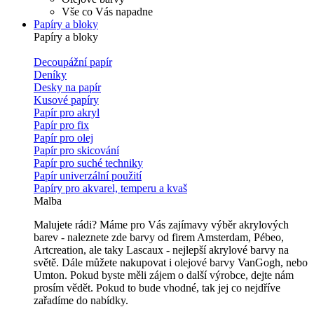
Vše co Vás napadne
Papíry a bloky
Papíry a bloky
Decoupážní papír
Deníky
Desky na papír
Kusové papíry
Papír pro akryl
Papír pro fix
Papír pro olej
Papír pro skicování
Papír pro suché techniky
Papír univerzální použití
Papíry pro akvarel, temperu a kvaš
Malba
Malujete rádi? Máme pro Vás zajímavy výběr akrylových
barev - naleznete zde barvy od firem Amsterdam, Pébeo,
Artcreation, ale taky Lascaux - nejlepší akrylové barvy na
světě. Dále můžete nakupovat i olejové barvy VanGogh, nebo
Umton. Pokud byste měli zájem o další výrobce, dejte nám
prosím vědět. Pokud to bude vhodné, tak jej co nejdříve
zařadíme do nabídky.