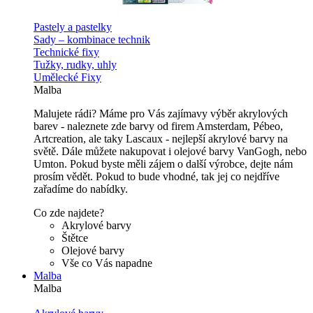
Pastely a pastelky
Sady – kombinace technik
Technické fixy
Tužky, rudky, uhly
Umělecké Fixy
Malba
Malujete rádi? Máme pro Vás zajímavy výběr akrylových
barev - naleznete zde barvy od firem Amsterdam, Pébeo,
Artcreation, ale taky Lascaux - nejlepší akrylové barvy na
světě. Dále můžete nakupovat i olejové barvy VanGogh, nebo
Umton. Pokud byste měli zájem o další výrobce, dejte nám
prosím vědět. Pokud to bude vhodné, tak jej co nejdříve
zařadíme do nabídky.
Co zde najdete?
Akrylové barvy
Štětce
Olejové barvy
Vše co Vás napadne
Malba
Malba