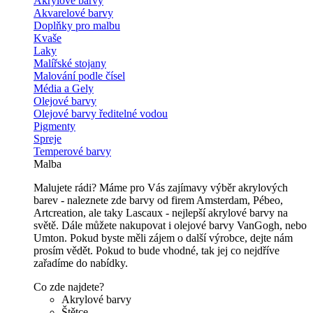
Akrylové barvy
Akvarelové barvy
Doplňky pro malbu
Kvaše
Laky
Malířské stojany
Malování podle čísel
Média a Gely
Olejové barvy
Olejové barvy ředitelné vodou
Pigmenty
Spreje
Temperové barvy
Malba
Malujete rádi? Máme pro Vás zajímavy výběr akrylových
barev - naleznete zde barvy od firem Amsterdam, Pébeo,
Artcreation, ale taky Lascaux - nejlepší akrylové barvy na
světě. Dále můžete nakupovat i olejové barvy VanGogh, nebo
Umton. Pokud byste měli zájem o další výrobce, dejte nám
prosím vědět. Pokud to bude vhodné, tak jej co nejdříve
zařadíme do nabídky.
Co zde najdete?
Akrylové barvy
Štětce