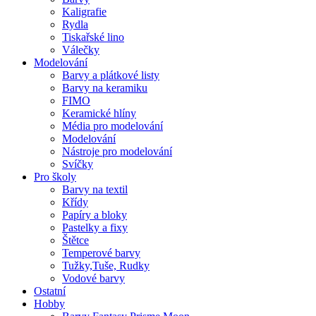
Kaligrafie
Rydla
Tiskařské lino
Válečky
Modelování
Barvy a plátkové listy
Barvy na keramiku
FIMO
Keramické hlíny
Média pro modelování
Modelování
Nástroje pro modelování
Svíčky
Pro školy
Barvy na textil
Křídy
Papíry a bloky
Pastelky a fixy
Štětce
Temperové barvy
Tužky,Tuše, Rudky
Vodové barvy
Ostatní
Hobby