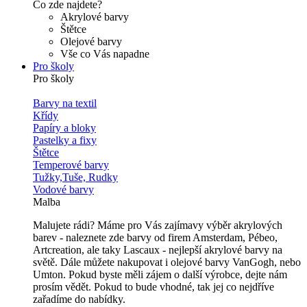
Co zde najdete?
Akrylové barvy
Štětce
Olejové barvy
Vše co Vás napadne
Pro školy
Pro školy
Barvy na textil
Křídy
Papíry a bloky
Pastelky a fixy
Štětce
Temperové barvy
Tužky,Tuše, Rudky
Vodové barvy
Malba
Malujete rádi? Máme pro Vás zajímavy výběr akrylových
barev - naleznete zde barvy od firem Amsterdam, Pébeo,
Artcreation, ale taky Lascaux - nejlepší akrylové barvy na
světě. Dále můžete nakupovat i olejové barvy VanGogh, nebo
Umton. Pokud byste měli zájem o další výrobce, dejte nám
prosím vědět. Pokud to bude vhodné, tak jej co nejdříve
zařadíme do nabídky.