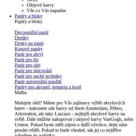
Olejové barvy
Vše co Vás napadne
Papíry a bloky
Papíry a bloky
Decoupážní papír
Deníky
Desky na papír
Kusové papíry
Papír pro akryl
Papír pro fix
Papír pro olej
Papír pro skicování
Papír pro suché techniky
Papír univerzální použití
Papíry pro akvarel, temperu a kvaš
Malba
Malujete rádi? Máme pro Vás zajímavy výběr akrylových
barev - naleznete zde barvy od firem Amsterdam, Pébeo,
Artcreation, ale taky Lascaux - nejlepší akrylové barvy na
světě. Dále můžete nakupovat i olejové barvy VanGogh, nebo
Umton. Pokud byste měli zájem o další výrobce, dejte nám
prosím vědět. Pokud to bude vhodné, tak jej co nejdříve
zařadíme do nabídky.