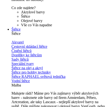
Co zde najdete?
Akrylové barvy
Štětce
Olejové barvy
Vše co Vás napadne
Štětce
Štětce
Akvarel
Cestovní skládací štětce
Čistění štětců
Doplňky ke štětcům
Sady štětců
Speciální tvary
Štětce na olej a akryl
Štětce pro hobby techniky
Štětce RAPHAEL světová jednička
Vodní štětce
Malba
Malujete rádi? Máme pro Vás zajímavy výběr akrylových
barev - naleznete zde barvy od firem Amsterdam, Pébeo,
Artcreation, ale taky Lascaux - nejlepší akrylové barvy na
světě. Dále můžete nakupovat i olejové barvy VanGogh, nebo