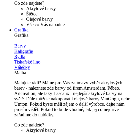
Co zde najdete?
Akrylové barvy
Štětce
Olejové barvy
Vše co Vás napadne
Grafika
Grafika
Barvy
Kaligrafie
Rydla
Tiskařské lino
Válečky
Malba
Malujete rádi? Máme pro Vás zajímavy výběr akrylových
barev - naleznete zde barvy od firem Amsterdam, Pébeo,
Artcreation, ale taky Lascaux - nejlepší akrylové barvy na
světě. Dále můžete nakupovat i olejové barvy VanGogh, nebo
Umton. Pokud byste měli zájem o další výrobce, dejte nám
prosím vědět. Pokud to bude vhodné, tak jej co nejdříve
zařadíme do nabídky.
Co zde najdete?
Akrylové barvy