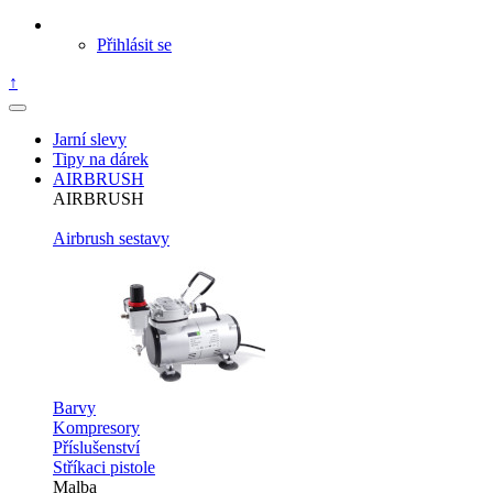
Přihlásit se
↑
Jarní slevy
Tipy na dárek
AIRBRUSH
AIRBRUSH
Airbrush sestavy
Barvy
Kompresory
Příslušenství
Stříkaci pistole
Malba