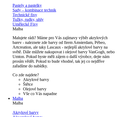
Pastely a pastelky
Sady – kombinace technik
Technické fixy
Tužky, rudky, uhly
Umělecké Fixy
Malba
Malujete rádi? Máme pro Vás zajímavy výběr akrylových
barev - naleznete zde barvy od firem Amsterdam, Pébeo,
Artcreation, ale taky Lascaux - nejlepší akrylové barvy na
světě. Dále můžete nakupovat i olejové barvy VanGogh, nebo
Umton. Pokud byste měli zájem o další výrobce, dejte nám
prosím vědět. Pokud to bude vhodné, tak jej co nejdříve
zařadíme do nabídky.
Co zde najdete?
Akrylové barvy
Štětce
Olejové barvy
Vše co Vás napadne
Malba
Malba
Akrylové barvy