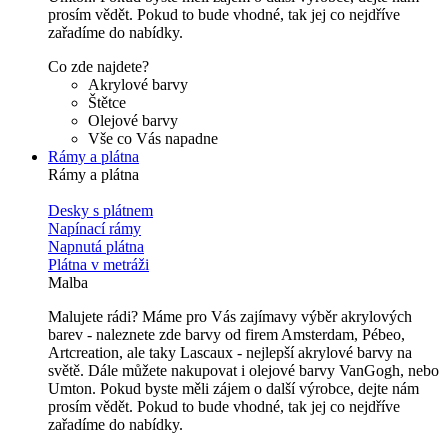
prosím vědět. Pokud to bude vhodné, tak jej co nejdříve
zařadíme do nabídky.
Co zde najdete?
Akrylové barvy
Štětce
Olejové barvy
Vše co Vás napadne
Rámy a plátna
Rámy a plátna
Desky s plátnem
Napínací rámy
Napnutá plátna
Plátna v metráži
Malba
Malujete rádi? Máme pro Vás zajímavy výběr akrylových
barev - naleznete zde barvy od firem Amsterdam, Pébeo,
Artcreation, ale taky Lascaux - nejlepší akrylové barvy na
světě. Dále můžete nakupovat i olejové barvy VanGogh, nebo
Umton. Pokud byste měli zájem o další výrobce, dejte nám
prosím vědět. Pokud to bude vhodné, tak jej co nejdříve
zařadíme do nabídky.