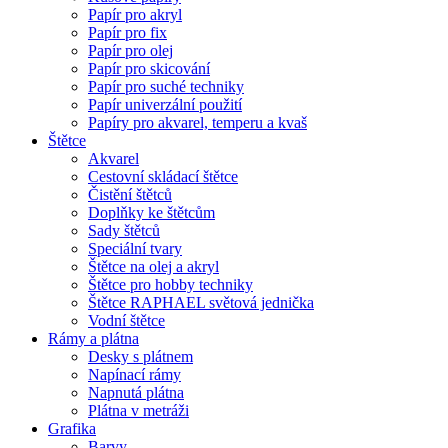
Papír pro akryl
Papír pro fix
Papír pro olej
Papír pro skicování
Papír pro suché techniky
Papír univerzální použití
Papíry pro akvarel, temperu a kvaš
Štětce
Akvarel
Cestovní skládací štětce
Čistění štětců
Doplňky ke štětcům
Sady štětců
Speciální tvary
Štětce na olej a akryl
Štětce pro hobby techniky
Štětce RAPHAEL světová jednička
Vodní štětce
Rámy a plátna
Desky s plátnem
Napínací rámy
Napnutá plátna
Plátna v metráži
Grafika
Barvy