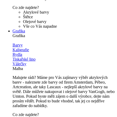
Co zde najdete?
Akrylové barvy
Štětce
Olejové barvy
Vše co Vás napadne
Grafika
Grafika
Barvy
Kaligrafie
Rydla
Tiskařské lino
Válečky
Malba
Malujete rádi? Máme pro Vás zajímavy výběr akrylových
barev - naleznete zde barvy od firem Amsterdam, Pébeo,
Artcreation, ale taky Lascaux - nejlepší akrylové barvy na
světě. Dále můžete nakupovat i olejové barvy VanGogh, nebo
Umton. Pokud byste měli zájem o další výrobce, dejte nám
prosím vědět. Pokud to bude vhodné, tak jej co nejdříve
zařadíme do nabídky.
Co zde najdete?