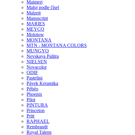
Maimeri
Maluj podle čísel
Malzeit
Manuscript
MARIES
MEYCO
Molotow
MONTANA
MTN - MONTANA COLORS
MUNGYO
Nevskaya Palitra
NIELSEN
Novacolor
ODIF
Pastelini
Pávek Keramika
Pébéo
Phoenix
Pilot
PINTURA
Princeton
Pritt
RAPHAEL
Rembrandt
Royal Talens