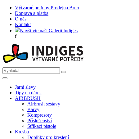
Výtvarné potřeby Prodejna Brno
Doprava a platba
O nás
Kontakt
Navštivte naši Galerii Indiges
f
Jarní slevy
Tipy na dárek
AIRBRUSH
Airbrush sestavy
Barvy
Kompresory
Příslušenství
Stříkaci pistole
Kresba
Doplňky pro kreslení