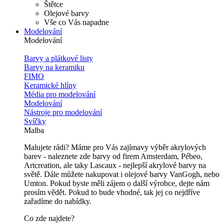
Štětce
Olejové barvy
Vše co Vás napadne
Modelování
Modelování
Barvy a plátkové listy
Barvy na keramiku
FIMO
Keramické hlíny
Média pro modelování
Modelování
Nástroje pro modelování
Svíčky
Malba
Malujete rádi? Máme pro Vás zajímavy výběr akrylových
barev - naleznete zde barvy od firem Amsterdam, Pébeo,
Artcreation, ale taky Lascaux - nejlepší akrylové barvy na
světě. Dále můžete nakupovat i olejové barvy VanGogh, nebo
Umton. Pokud byste měli zájem o další výrobce, dejte nám
prosím vědět. Pokud to bude vhodné, tak jej co nejdříve
zařadíme do nabídky.
Co zde najdete?