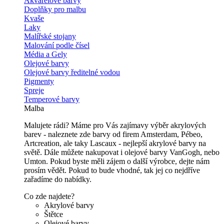
Akvarelové barvy
Doplňky pro malbu
Kvaše
Laky
Malířské stojany
Malování podle čísel
Média a Gely
Olejové barvy
Olejové barvy ředitelné vodou
Pigmenty
Spreje
Temperové barvy
Malba
Malujete rádi? Máme pro Vás zajímavy výběr akrylových
barev - naleznete zde barvy od firem Amsterdam, Pébeo,
Artcreation, ale taky Lascaux - nejlepší akrylové barvy na
světě. Dále můžete nakupovat i olejové barvy VanGogh, nebo
Umton. Pokud byste měli zájem o další výrobce, dejte nám
prosím vědět. Pokud to bude vhodné, tak jej co nejdříve
zařadíme do nabídky.
Co zde najdete?
Akrylové barvy
Štětce
Olejové barvy