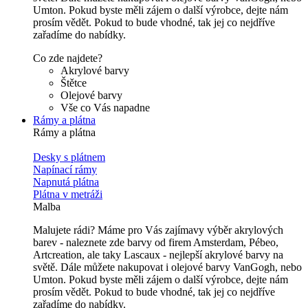
Umton. Pokud byste měli zájem o další výrobce, dejte nám
prosím vědět. Pokud to bude vhodné, tak jej co nejdříve
zařadíme do nabídky.
Co zde najdete?
Akrylové barvy
Štětce
Olejové barvy
Vše co Vás napadne
Rámy a plátna
Rámy a plátna
Desky s plátnem
Napínací rámy
Napnutá plátna
Plátna v metráži
Malba
Malujete rádi? Máme pro Vás zajímavy výběr akrylových
barev - naleznete zde barvy od firem Amsterdam, Pébeo,
Artcreation, ale taky Lascaux - nejlepší akrylové barvy na
světě. Dále můžete nakupovat i olejové barvy VanGogh, nebo
Umton. Pokud byste měli zájem o další výrobce, dejte nám
prosím vědět. Pokud to bude vhodné, tak jej co nejdříve
zařadíme do nabídky.