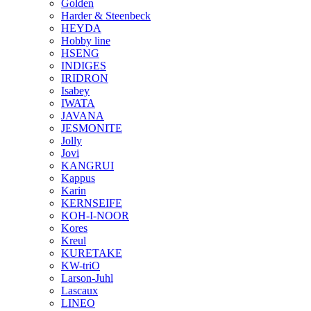
Golden
Harder & Steenbeck
HEYDA
Hobby line
HSENG
INDIGES
IRIDRON
Isabey
IWATA
JAVANA
JESMONITE
Jolly
Jovi
KANGRUI
Kappus
Karin
KERNSEIFE
KOH-I-NOOR
Kores
Kreul
KURETAKE
KW-triO
Larson-Juhl
Lascaux
LINEO