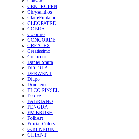
Canson
CENTROPEN
Chrysanthos
ClaireFontaine
CLEOPATRE
COBRA
Colorino
CONCORDE
CREATEX
Creatissimo
Cretacolor
Daniel Smith
DECOLA
DERWENT
Ditipo
Druchema
ELCO PINSEL
Essdee
FABRIANO
FENGDA
FM BRUSH
FolkArt
Fractal Colors
G.BENEDIKT
GHIANT