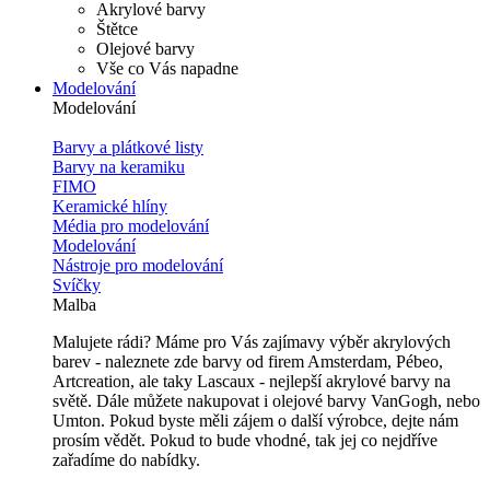
Akrylové barvy
Štětce
Olejové barvy
Vše co Vás napadne
Modelování
Modelování
Barvy a plátkové listy
Barvy na keramiku
FIMO
Keramické hlíny
Média pro modelování
Modelování
Nástroje pro modelování
Svíčky
Malba
Malujete rádi? Máme pro Vás zajímavy výběr akrylových
barev - naleznete zde barvy od firem Amsterdam, Pébeo,
Artcreation, ale taky Lascaux - nejlepší akrylové barvy na
světě. Dále můžete nakupovat i olejové barvy VanGogh, nebo
Umton. Pokud byste měli zájem o další výrobce, dejte nám
prosím vědět. Pokud to bude vhodné, tak jej co nejdříve
zařadíme do nabídky.