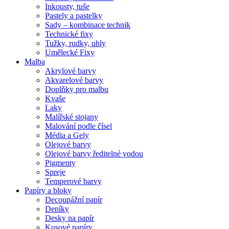
Inkousty, tuše
Pastely a pastelky
Sady – kombinace technik
Technické fixy
Tužky, rudky, uhly
Umělecké Fixy
Malba
Akrylové barvy
Akvarelové barvy
Doplňky pro malbu
Kvaše
Laky
Malířské stojany
Malování podle čísel
Média a Gely
Olejové barvy
Olejové barvy ředitelné vodou
Pigmenty
Spreje
Temperové barvy
Papíry a bloky
Decoupážní papír
Deníky
Desky na papír
Kusové papíry