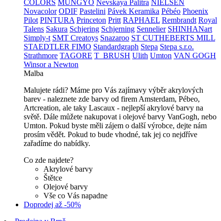
COLORS
MUNGYO
Nevskaya Palitra
NIELSEN
Novacolor
ODIF
Pastelini
Pávek Keramika
Pébéo
Phoenix
Pilot
PINTURA
Princeton
Pritt
RAPHAEL
Rembrandt
Royal
Talens
Sakura
Schjering
Schjerning
Sennelier
SHINHANart
Simply-t
SMT Creatoys
Snazaroo
ST CUTHEBERTS MILL
STAEDTLER FIMO
Standardgraph
Stepa
Stepa s.r.o.
Strathmore
TAGORE
T_BRUSH
Ulith
Umton
VAN GOGH
Winsor a Newton
Malba
Malujete rádi? Máme pro Vás zajímavy výběr akrylových
barev - naleznete zde barvy od firem Amsterdam, Pébeo,
Artcreation, ale taky Lascaux - nejlepší akrylové barvy na
světě. Dále můžete nakupovat i olejové barvy VanGogh, nebo
Umton. Pokud byste měli zájem o další výrobce, dejte nám
prosím vědět. Pokud to bude vhodné, tak jej co nejdříve
zařadíme do nabídky.
Co zde najdete?
Akrylové barvy
Štětce
Olejové barvy
Vše co Vás napadne
Doprodej až -50%