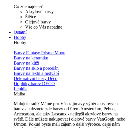
Co zde najdete?
Akrylové barvy
Štětce
Olejové barvy
Vše co Vás napadne
Ostatní
Hobby
Hobby
Barvy Fantasy Prisme Moon
Barvy na keramiku
Barvy na kůži
Barvy na sklo a porcelán
Barvy na textil a hedvábí
Dekorativní barvy Déco
Doplňky barev DECO
Lepidla
Malba
Malujete rádi? Máme pro Vás zajímavy výběr akrylových
barev - naleznete zde barvy od firem Amsterdam, Pébeo,
Artcreation, ale taky Lascaux - nejlepší akrylové barvy na
světě. Dále můžete nakupovat i olejové barvy VanGogh, nebo
Umton. Pokud byste měli zájem o další výrobce, dejte nám