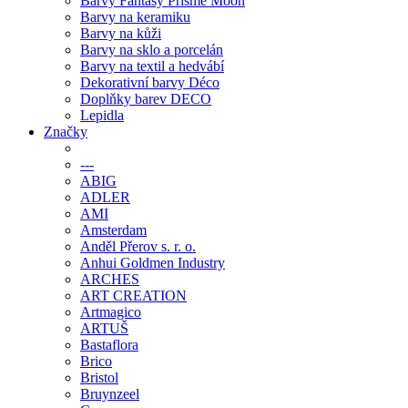
Barvy Fantasy Prisme Moon
Barvy na keramiku
Barvy na kůži
Barvy na sklo a porcelán
Barvy na textil a hedvábí
Dekorativní barvy Déco
Doplňky barev DECO
Lepidla
Značky
---
ABIG
ADLER
AMI
Amsterdam
Anděl Přerov s. r. o.
Anhui Goldmen Industry
ARCHES
ART CREATION
Artmagico
ARTUŠ
Bastaflora
Brico
Bristol
Bruynzeel