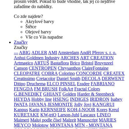
prosím vědět. Pokud to bude vhodné, tak jej co nejdříve
zařadíme do nabídky.
Co zde najdete?
Akrylové barvy
Štětce
Olejové barvy
Vše co Vás napadne
Značky
Značky
---
ABIG
ADLER
AMI
Amsterdam
Anděl Přerov s. r. o.
Anhui Goldmen Industry
ARCHES
ART CREATION
Artmagico
ARTUŠ
Bastaflora
Brico
Bristol
Bruynzeel
Canson
CENTROPEN
Chrysanthos
ClaireFontaine
CLEOPATRE
COBRA
Colorino
CONCORDE
CREATEX
Creatissimo
Cretacolor
Daniel Smith
DECOLA
DERWENT
Ditipo
Druchema
ELCO PINSEL
Essdee
FABRIANO
FENGDA
FM BRUSH
FolkArt
Fractal Colors
G.BENEDIKT
GHIANT
Golden
Harder & Steenbeck
HEYDA
Hobby line
HSENG
INDIGES
IRIDRON
Isabey
IWATA
JAVANA
JESMONITE
Jolly
Jovi
KANGRUI
Kappus
Karin
KERNSEIFE
KOH-I-NOOR
Kores
Kreul
KURETAKE
KW-triO
Larson-Juhl
Lascaux
LINEO
Maimeri
Maluj podle čísel
Malzeit
Manuscript
MARIES
MEYCO
Molotow
MONTANA
MTN - MONTANA