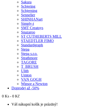
Sakura
Schjering
Schjerning
Sennelier
SHINHANart
Simply-t
SMT Creatoys
Snazaroo
ST CUTHEBERTS MILL
STAEDTLER FIMO
Standardgraph
Stepa
Stepa s.r.o.
Strathmore
TAGORE
T_BRUSH
Ulith
Umton
VAN GOGH
Winsor a Newton
Doprodej až -50%
0 Ks - 0 Kč
Váš nákupní košík je prázdný!