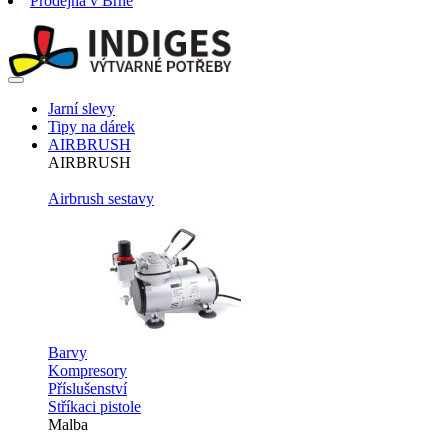
Prodejna v Brně
Jarní slevy
Tipy na dárek
AIRBRUSH
AIRBRUSH
Airbrush sestavy
Barvy
Kompresory
Příslušenství
Stříkaci pistole
Malba