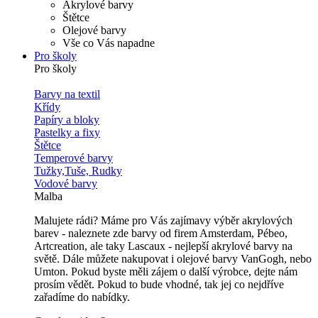
Akrylové barvy
Štětce
Olejové barvy
Vše co Vás napadne
Pro školy
Pro školy
Barvy na textil
Křídy
Papíry a bloky
Pastelky a fixy
Štětce
Temperové barvy
Tužky,Tuše, Rudky
Vodové barvy
Malba
Malujete rádi? Máme pro Vás zajímavy výběr akrylových
barev - naleznete zde barvy od firem Amsterdam, Pébeo,
Artcreation, ale taky Lascaux - nejlepší akrylové barvy na
světě. Dále můžete nakupovat i olejové barvy VanGogh, nebo
Umton. Pokud byste měli zájem o další výrobce, dejte nám
prosím vědět. Pokud to bude vhodné, tak jej co nejdříve
zařadíme do nabídky.