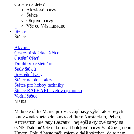
Co zde najdete?
Akrylové barvy
Štětce
Olejové barvy
Vše co Vás napadne
Štětce
Štětce
Akvarel
Cestovní skládací štětce
Čistění štětců
Doplňky ke štětcům
Sady štětců
Speciální tvary
Štětce na olej a akryl
Štětce pro hobby techniky
Štětce RAPHAEL světová jednička
Vodní štětce
Malba
Malujete rádi? Máme pro Vás zajímavy výběr akrylových
barev - naleznete zde barvy od firem Amsterdam, Pébeo,
Artcreation, ale taky Lascaux - nejlepší akrylové barvy na
světě. Dále můžete nakupovat i olejové barvy VanGogh, nebo
Umton. Pokud byste měli zájem o další výrobce, dejte nám