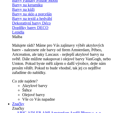
Barvy Fantasy Prisme Moon
Barvy na keramiku
Barvy na kůži
Barvy na sklo a porcelán
Barvy na textil a hedvábí
Dekorativní barvy Déco
Doplňky barev DECO
Lepidla
Malba
Malujete rádi? Máme pro Vás zajímavy výběr akrylových
barev - naleznete zde barvy od firem Amsterdam, Pébeo,
Artcreation, ale taky Lascaux - nejlepší akrylové barvy na
světě. Dále můžete nakupovat i olejové barvy VanGogh, nebo
Umton. Pokud byste měli zájem o další výrobce, dejte nám
prosím vědět. Pokud to bude vhodné, tak jej co nejdříve
zařadíme do nabídky.
Co zde najdete?
Akrylové barvy
Štětce
Olejové barvy
Vše co Vás napadne
Značky
Značky
---
ABIG
ADLER
AMI
Amsterdam
Anděl Přerov s. r. o.