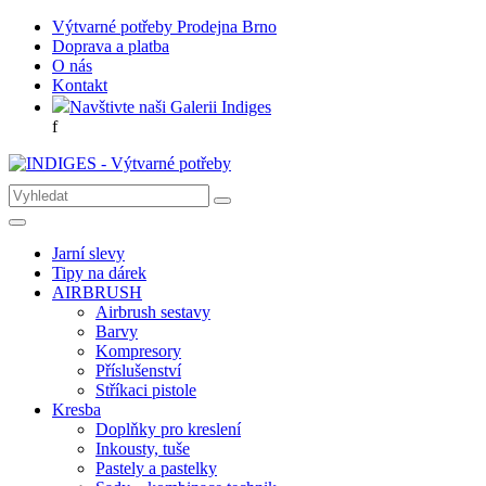
Výtvarné potřeby Prodejna Brno
Doprava a platba
O nás
Kontakt
Navštivte naši Galerii Indiges
f
Jarní slevy
Tipy na dárek
AIRBRUSH
Airbrush sestavy
Barvy
Kompresory
Příslušenství
Stříkaci pistole
Kresba
Doplňky pro kreslení
Inkousty, tuše
Pastely a pastelky