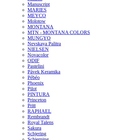
Manuscript
MARIES
MEYCO
Molotow
MONTANA
MTN - MONTANA COLORS
MUNGYO
Nevskaya Palitra
NIELSEN
Novacolor
ODIF
Pastelini
Pávek Keramika
Pébéo
Phoenix
Pilot
PINTURA
Princeton
Pritt
RAPHAEL
Rembrandt
Royal Talens
Sakura
Schjering
Schjerning