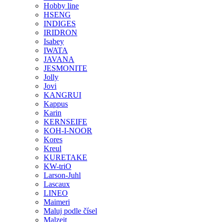
Hobby line
HSENG
INDIGES
IRIDRON
Isabey
IWATA
JAVANA
JESMONITE
Jolly
Jovi
KANGRUI
Kappus
Karin
KERNSEIFE
KOH-I-NOOR
Kores
Kreul
KURETAKE
KW-triO
Larson-Juhl
Lascaux
LINEO
Maimeri
Maluj podle čísel
Malzeit