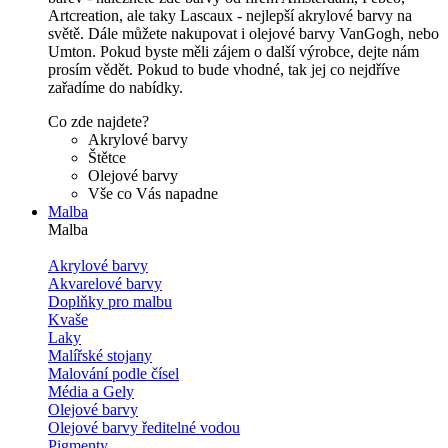
Artcreation, ale taky Lascaux - nejlepší akrylové barvy na
světě. Dále můžete nakupovat i olejové barvy VanGogh, nebo
Umton. Pokud byste měli zájem o další výrobce, dejte nám
prosím vědět. Pokud to bude vhodné, tak jej co nejdříve
zařadíme do nabídky.
Co zde najdete?
Akrylové barvy
Štětce
Olejové barvy
Vše co Vás napadne
Malba
Malba
Akrylové barvy
Akvarelové barvy
Doplňky pro malbu
Kvaše
Laky
Malířské stojany
Malování podle čísel
Média a Gely
Olejové barvy
Olejové barvy ředitelné vodou
Pigmenty