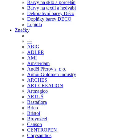
Barvy na sklo a porcelán
Barvy na textil a hedvábí
Dekorativní barvy Déco
Doplňky barev DECO
Lepidla
Značky
---
ABIG
ADLER
AMI
Amsterdam
Anděl Přerov s. r. o.
Anhui Goldmen Industry
ARCHES
ART CREATION
Artmagico
ARTUŠ
Bastaflora
Brico
Bristol
Bruynzeel
Canson
CENTROPEN
Chrysanthos