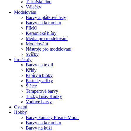
Tiskařské lino
Válečky
Modelování
Barvy a plátkové listy
Barvy na keramiku
FIMO
Keramické hlíny
Média pro modelování
Modelování
Nástroje pro modelování
Svíčky
Pro školy
Barvy na textil
Křídy
Papíry a bloky
Pastelky a fixy
Štětce
Temperové barvy
Tužky,Tuše, Rudky
Vodové barvy
Ostatní
Hobby
Barvy Fantasy Prisme Moon
Barvy na keramiku
Barvy na kůži