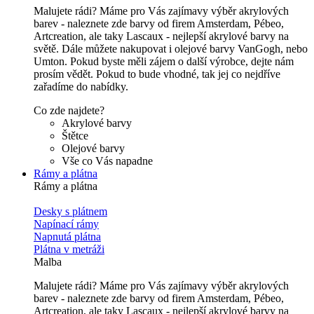
Malujete rádi? Máme pro Vás zajímavy výběr akrylových
barev - naleznete zde barvy od firem Amsterdam, Pébeo,
Artcreation, ale taky Lascaux - nejlepší akrylové barvy na
světě. Dále můžete nakupovat i olejové barvy VanGogh, nebo
Umton. Pokud byste měli zájem o další výrobce, dejte nám
prosím vědět. Pokud to bude vhodné, tak jej co nejdříve
zařadíme do nabídky.
Co zde najdete?
Akrylové barvy
Štětce
Olejové barvy
Vše co Vás napadne
Rámy a plátna
Rámy a plátna
Desky s plátnem
Napínací rámy
Napnutá plátna
Plátna v metráži
Malba
Malujete rádi? Máme pro Vás zajímavy výběr akrylových
barev - naleznete zde barvy od firem Amsterdam, Pébeo,
Artcreation, ale taky Lascaux - nejlepší akrylové barvy na