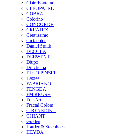
ClaireFontaine
CLEOPATRE
COBRA
Colorino
CONCORDE
CREATEX
Creatissimo
Cretacolor
Daniel Smith
DECOLA
DERWENT
Ditipo
Druchema
ELCO PINSEL
Essdee
FABRIANO
FENGDA
FM BRUSH
FolkArt
Fractal Colors
G.BENEDIKT
GHIANT
Golden
Harder & Steenbeck
HEYDA