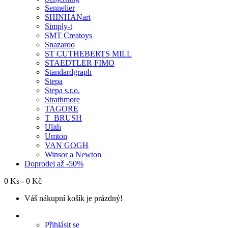
Sennelier
SHINHANart
Simply-t
SMT Creatoys
Snazaroo
ST CUTHEBERTS MILL
STAEDTLER FIMO
Standardgraph
Stepa
Stepa s.r.o.
Strathmore
TAGORE
T_BRUSH
Ulith
Umton
VAN GOGH
Winsor a Newton
Doprodej až -50%
0 Ks - 0 Kč
Váš nákupní košík je prázdný!
Přihlásit se