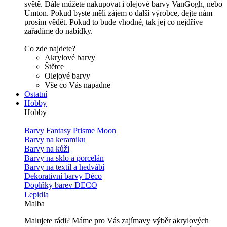
světě. Dále můžete nakupovat i olejové barvy VanGogh, nebo
Umton. Pokud byste měli zájem o další výrobce, dejte nám
prosím vědět. Pokud to bude vhodné, tak jej co nejdříve
zařadíme do nabídky.
Co zde najdete?
Akrylové barvy
Štětce
Olejové barvy
Vše co Vás napadne
Ostatní
Hobby
Hobby
Barvy Fantasy Prisme Moon
Barvy na keramiku
Barvy na kůži
Barvy na sklo a porcelán
Barvy na textil a hedvábí
Dekorativní barvy Déco
Doplňky barev DECO
Lepidla
Malba
Malujete rádi? Máme pro Vás zajímavy výběr akrylových