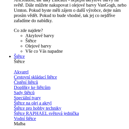
světě. Dále můžete nakupovat i olejové barvy VanGogh, nebo
Umton. Pokud byste měli zájem o další výrobce, dejte nám
prosím vědět. Pokud to bude vhodné, tak jej co nejdříve
zařadíme do nabídky.
Co zde najdete?
Akrylové barvy
Štětce
Olejové barvy
Vše co Vás napadne
Štětce
Štětce
Akvarel
Cestovní skládací štětce
Čistění štětců
Doplňky ke štětcům
Sady štětců
Speciální tvary
Štětce na olej a akryl
Štětce pro hobby techniky
Štětce RAPHAEL světová jednička
Vodní štětce
Malba