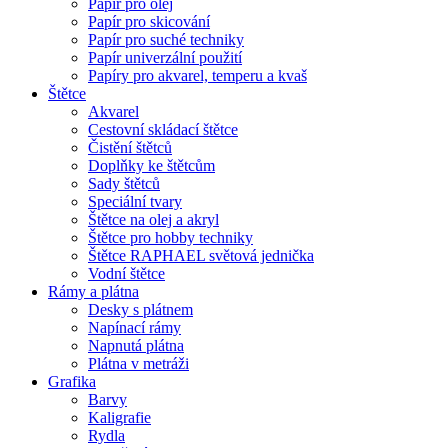
Papír pro olej
Papír pro skicování
Papír pro suché techniky
Papír univerzální použití
Papíry pro akvarel, temperu a kvaš
Štětce
Akvarel
Cestovní skládací štětce
Čistění štětců
Doplňky ke štětcům
Sady štětců
Speciální tvary
Štětce na olej a akryl
Štětce pro hobby techniky
Štětce RAPHAEL světová jednička
Vodní štětce
Rámy a plátna
Desky s plátnem
Napínací rámy
Napnutá plátna
Plátna v metráži
Grafika
Barvy
Kaligrafie
Rydla