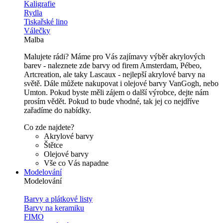
Kaligrafie
Rydla
Tiskařské lino
Válečky
Malba
Malujete rádi? Máme pro Vás zajímavy výběr akrylových
barev - naleznete zde barvy od firem Amsterdam, Pébeo,
Artcreation, ale taky Lascaux - nejlepší akrylové barvy na
světě. Dále můžete nakupovat i olejové barvy VanGogh, nebo
Umton. Pokud byste měli zájem o další výrobce, dejte nám
prosím vědět. Pokud to bude vhodné, tak jej co nejdříve
zařadíme do nabídky.
Co zde najdete?
Akrylové barvy
Štětce
Olejové barvy
Vše co Vás napadne
Modelování
Modelování
Barvy a plátkové listy
Barvy na keramiku
FIMO