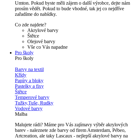
Umton. Pokud byste měli zájem o další výrobce, dejte nám
prosím vědět. Pokud to bude vhodné, tak jej co nejdříve
zařadíme do nabídky.
Co zde najdete?
Akrylové barvy
Štětce
Olejové barvy
Vše co Vás napadne
Pro školy
Pro školy
Barvy na textil
Křídy
Papíry a bloky
Pastelky a fixy
Štětce
Temperové barvy
Tužky,Tuše, Rudky
Vodové barvy
Malba
Malujete rádi? Máme pro Vás zajímavy výběr akrylových
barev - naleznete zde barvy od firem Amsterdam, Pébeo,
Artcreation, ale taky Lascaux - nejlepší akrylové barvy na