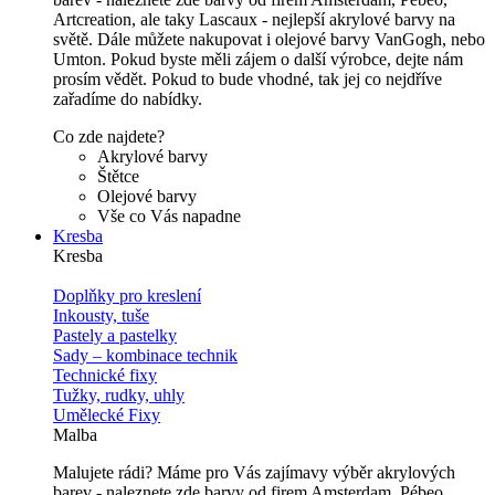
Artcreation, ale taky Lascaux - nejlepší akrylové barvy na
světě. Dále můžete nakupovat i olejové barvy VanGogh, nebo
Umton. Pokud byste měli zájem o další výrobce, dejte nám
prosím vědět. Pokud to bude vhodné, tak jej co nejdříve
zařadíme do nabídky.
Co zde najdete?
Akrylové barvy
Štětce
Olejové barvy
Vše co Vás napadne
Kresba
Kresba
Doplňky pro kreslení
Inkousty, tuše
Pastely a pastelky
Sady – kombinace technik
Technické fixy
Tužky, rudky, uhly
Umělecké Fixy
Malba
Malujete rádi? Máme pro Vás zajímavy výběr akrylových
barev - naleznete zde barvy od firem Amsterdam, Pébeo,