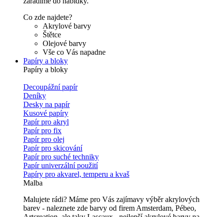
zařadíme do nabídky.
Co zde najdete?
Akrylové barvy
Štětce
Olejové barvy
Vše co Vás napadne
Papíry a bloky
Papíry a bloky
Decoupážní papír
Deníky
Desky na papír
Kusové papíry
Papír pro akryl
Papír pro fix
Papír pro olej
Papír pro skicování
Papír pro suché techniky
Papír univerzální použití
Papíry pro akvarel, temperu a kvaš
Malba
Malujete rádi? Máme pro Vás zajímavy výběr akrylových
barev - naleznete zde barvy od firem Amsterdam, Pébeo,
Artcreation, ale taky Lascaux - nejlepší akrylové barvy na