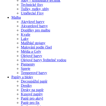
Sady – kombinace technik
Technické fixy
Tužky, rudky, uhly
Umělecké Fixy
Malba
Akrylové barvy
Akvarelové barvy
Doplňky pro malbu
Kvaše
Laky
Malířské stojany
Malování podle čísel
Média a Gely
Olejové barvy
Olejové barvy ředitelné vodou
Pigmenty
Spreje
Temperové barvy
Papíry a bloky
Decoupážní papír
Deníky
Desky na papír
Kusové papíry
Papír pro akryl
Papír pro fix