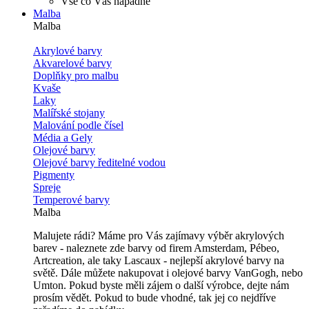
Vše co Vás napadne
Malba
Malba
Akrylové barvy
Akvarelové barvy
Doplňky pro malbu
Kvaše
Laky
Malířské stojany
Malování podle čísel
Média a Gely
Olejové barvy
Olejové barvy ředitelné vodou
Pigmenty
Spreje
Temperové barvy
Malba
Malujete rádi? Máme pro Vás zajímavy výběr akrylových
barev - naleznete zde barvy od firem Amsterdam, Pébeo,
Artcreation, ale taky Lascaux - nejlepší akrylové barvy na
světě. Dále můžete nakupovat i olejové barvy VanGogh, nebo
Umton. Pokud byste měli zájem o další výrobce, dejte nám
prosím vědět. Pokud to bude vhodné, tak jej co nejdříve