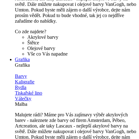
světě. Dále můžete nakupovat i olejové barvy VanGogh, nebo
Umton. Pokud byste měli zájem o další výrobce, dejte nám
prosím vědět. Pokud to bude vhodné, tak jej co nejdříve
zařadíme do nabídky.
Co zde najdete?
Akrylové barvy
Štětce
Olejové barvy
Vše co Vás napadne
Grafika
Grafika
Barvy
Kaligrafie
Rydla
Tiskařské lino
Válečky
Malba
Malujete rádi? Máme pro Vás zajímavy výběr akrylových
barev - naleznete zde barvy od firem Amsterdam, Pébeo,
Artcreation, ale taky Lascaux - nejlepší akrylové barvy na
světě. Dále můžete nakupovat i olejové barvy VanGogh, nebo
Umton. Pokud byste měli zájem o další výrobce, dejte nám