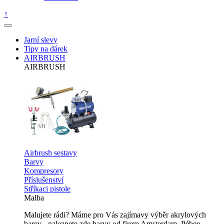
↑
Jarní slevy
Tipy na dárek
AIRBRUSH
AIRBRUSH
Airbrush sestavy
Barvy
Kompresory
Příslušenství
Stříkaci pistole
Malba
Malujete rádi? Máme pro Vás zajímavy výběr akrylových
barev - naleznete zde barvy od firem Amsterdam, Pébeo,