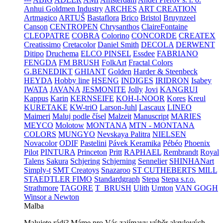
Anhui Goldmen Industry
ARCHES
ART CREATION
Artmagico
ARTUŠ
Bastaflora
Brico
Bristol
Bruynzeel
Canson
CENTROPEN
Chrysanthos
ClaireFontaine
CLEOPATRE
COBRA
Colorino
CONCORDE
CREATEX
Creatissimo
Cretacolor
Daniel Smith
DECOLA
DERWENT
Ditipo
Druchema
ELCO PINSEL
Essdee
FABRIANO
FENGDA
FM BRUSH
FolkArt
Fractal Colors
G.BENEDIKT
GHIANT
Golden
Harder & Steenbeck
HEYDA
Hobby line
HSENG
INDIGES
IRIDRON
Isabey
IWATA
JAVANA
JESMONITE
Jolly
Jovi
KANGRUI
Kappus
Karin
KERNSEIFE
KOH-I-NOOR
Kores
Kreul
KURETAKE
KW-triO
Larson-Juhl
Lascaux
LINEO
Maimeri
Maluj podle čísel
Malzeit
Manuscript
MARIES
MEYCO
Molotow
MONTANA
MTN - MONTANA
COLORS
MUNGYO
Nevskaya Palitra
NIELSEN
Novacolor
ODIF
Pastelini
Pávek Keramika
Pébéo
Phoenix
Pilot
PINTURA
Princeton
Pritt
RAPHAEL
Rembrandt
Royal
Talens
Sakura
Schjering
Schjerning
Sennelier
SHINHANart
Simply-t
SMT Creatoys
Snazaroo
ST CUTHEBERTS MILL
STAEDTLER FIMO
Standardgraph
Stepa
Stepa s.r.o.
Strathmore
TAGORE
T_BRUSH
Ulith
Umton
VAN GOGH
Winsor a Newton
Malba
Malujete rádi? Máme pro Vás zajímavy výběr akrylových