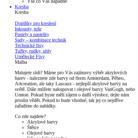
Vše co Vás napadne
Kresba
Kresba
Doplňky pro kreslení
Inkousty, tuše
Pastely a pastelky
Sady – kombinace technik
Technické fixy
Tužky, rudky, uhly
Umělecké Fixy
Malba
Malujete rádi? Máme pro Vás zajímavy výběr akrylových
barev - naleznete zde barvy od firem Amsterdam, Pébeo,
Artcreation, ale taky Lascaux - nejlepší akrylové barvy na
světě. Dále můžete nakupovat i olejové barvy VanGogh, nebo
Umton. Pokud byste měli zájem o další výrobce, dejte nám
prosím vědět. Pokud to bude vhodné, tak jej co nejdříve
zařadíme do nabídky.
Co zde najdete?
Akrylové barvy
Štětce
Olejové barvy