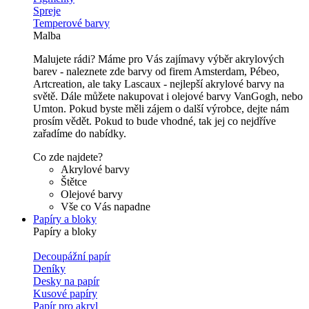
Spreje
Temperové barvy
Malba
Malujete rádi? Máme pro Vás zajímavy výběr akrylových
barev - naleznete zde barvy od firem Amsterdam, Pébeo,
Artcreation, ale taky Lascaux - nejlepší akrylové barvy na
světě. Dále můžete nakupovat i olejové barvy VanGogh, nebo
Umton. Pokud byste měli zájem o další výrobce, dejte nám
prosím vědět. Pokud to bude vhodné, tak jej co nejdříve
zařadíme do nabídky.
Co zde najdete?
Akrylové barvy
Štětce
Olejové barvy
Vše co Vás napadne
Papíry a bloky
Papíry a bloky
Decoupážní papír
Deníky
Desky na papír
Kusové papíry
Papír pro akryl