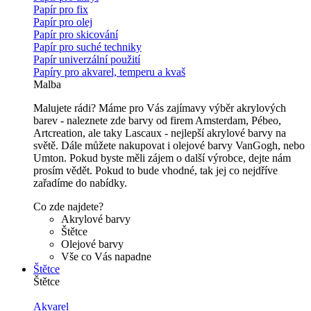
Papír pro fix
Papír pro olej
Papír pro skicování
Papír pro suché techniky
Papír univerzální použití
Papíry pro akvarel, temperu a kvaš
Malba
Malujete rádi? Máme pro Vás zajímavy výběr akrylových
barev - naleznete zde barvy od firem Amsterdam, Pébeo,
Artcreation, ale taky Lascaux - nejlepší akrylové barvy na
světě. Dále můžete nakupovat i olejové barvy VanGogh, nebo
Umton. Pokud byste měli zájem o další výrobce, dejte nám
prosím vědět. Pokud to bude vhodné, tak jej co nejdříve
zařadíme do nabídky.
Co zde najdete?
Akrylové barvy
Štětce
Olejové barvy
Vše co Vás napadne
Štětce
Štětce
Akvarel