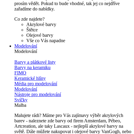
prosím vědět. Pokud to bude vhodné, tak jej co nejdříve
zařadíme do nabídky.
Co zde najdete?
Akrylové barvy
Štětce
Olejové barvy
Vše co Vás napadne
Modelování
Modelování
Barvy a plátkové listy
Barvy na keramiku
FIMO
Keramické hlíny
Média pro modelování
Modelování
Nástroje pro modelování
Svíčky
Malba
Malujete rádi? Máme pro Vás zajímavy výběr akrylových
barev - naleznete zde barvy od firem Amsterdam, Pébeo,
Artcreation, ale taky Lascaux - nejlepší akrylové barvy na
světě. Dále můžete nakupovat i olejové barvy VanGogh, nebo