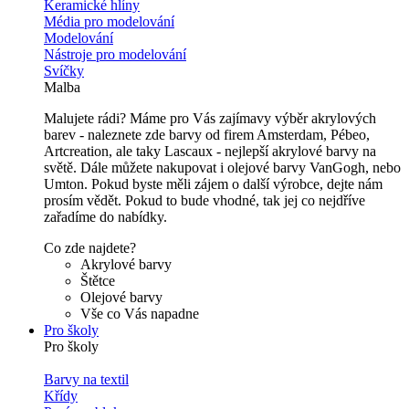
Keramické hlíny
Média pro modelování
Modelování
Nástroje pro modelování
Svíčky
Malba
Malujete rádi? Máme pro Vás zajímavy výběr akrylových
barev - naleznete zde barvy od firem Amsterdam, Pébeo,
Artcreation, ale taky Lascaux - nejlepší akrylové barvy na
světě. Dále můžete nakupovat i olejové barvy VanGogh, nebo
Umton. Pokud byste měli zájem o další výrobce, dejte nám
prosím vědět. Pokud to bude vhodné, tak jej co nejdříve
zařadíme do nabídky.
Co zde najdete?
Akrylové barvy
Štětce
Olejové barvy
Vše co Vás napadne
Pro školy
Pro školy
Barvy na textil
Křídy