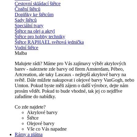
Cestovní skládací štětce
Čistění štětců
Doplňky ke štětcům
Sady štětců
Speciální tvary
Štětce na olej a akryl
Štětce pro hobby techniky
Štětce RAPHAEL světová jednička
Vodní štětce
Malba
Malujete rádi? Máme pro Vás zajímavy výběr akrylových
barev - naleznete zde barvy od firem Amsterdam, Pébeo,
Artcreation, ale taky Lascaux - nejlepší akrylové barvy na
světě. Dále můžete nakupovat i olejové barvy VanGogh, nebo
Umton. Pokud byste měli zájem o další výrobce, dejte nám
prosím vědět. Pokud to bude vhodné, tak jej co nejdříve
zařadíme do nabídky.
Co zde najdete?
Akrylové barvy
Štětce
Olejové barvy
Vše co Vás napadne
Rámy a plátna