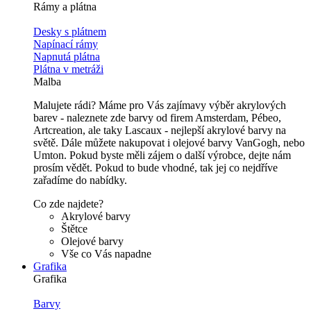
Rámy a plátna
Desky s plátnem
Napínací rámy
Napnutá plátna
Plátna v metráži
Malba
Malujete rádi? Máme pro Vás zajímavy výběr akrylových
barev - naleznete zde barvy od firem Amsterdam, Pébeo,
Artcreation, ale taky Lascaux - nejlepší akrylové barvy na
světě. Dále můžete nakupovat i olejové barvy VanGogh, nebo
Umton. Pokud byste měli zájem o další výrobce, dejte nám
prosím vědět. Pokud to bude vhodné, tak jej co nejdříve
zařadíme do nabídky.
Co zde najdete?
Akrylové barvy
Štětce
Olejové barvy
Vše co Vás napadne
Grafika
Grafika
Barvy