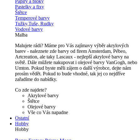
Papíry a bloky
Pastelky a fixy
Štětce
Temperové barvy
Tužky,Tuše, Rudky
Vodové barvy
Malba
Malujete rádi? Máme pro Vás zajímavy výběr akrylových
barev - naleznete zde barvy od firem Amsterdam, Pébeo,
Artcreation, ale taky Lascaux - nejlepší akrylové barvy na
světě. Dále můžete nakupovat i olejové barvy VanGogh, nebo
Umton. Pokud byste měli zájem o další výrobce, dejte nám
prosím vědět. Pokud to bude vhodné, tak jej co nejdříve
zařadíme do nabídky.
Co zde najdete?
Akrylové barvy
Štětce
Olejové barvy
Vše co Vás napadne
Ostatní
Hobby
Hobby