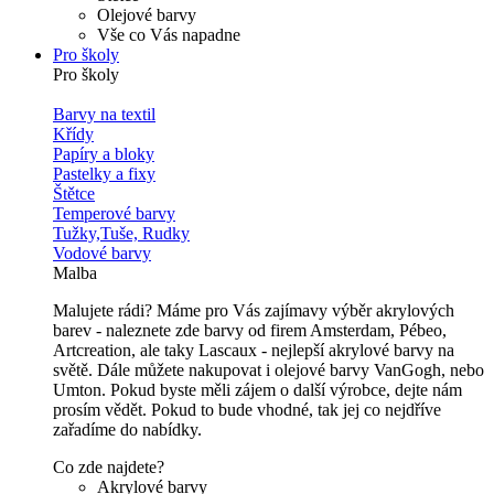
Olejové barvy
Vše co Vás napadne
Pro školy
Pro školy
Barvy na textil
Křídy
Papíry a bloky
Pastelky a fixy
Štětce
Temperové barvy
Tužky,Tuše, Rudky
Vodové barvy
Malba
Malujete rádi? Máme pro Vás zajímavy výběr akrylových
barev - naleznete zde barvy od firem Amsterdam, Pébeo,
Artcreation, ale taky Lascaux - nejlepší akrylové barvy na
světě. Dále můžete nakupovat i olejové barvy VanGogh, nebo
Umton. Pokud byste měli zájem o další výrobce, dejte nám
prosím vědět. Pokud to bude vhodné, tak jej co nejdříve
zařadíme do nabídky.
Co zde najdete?
Akrylové barvy