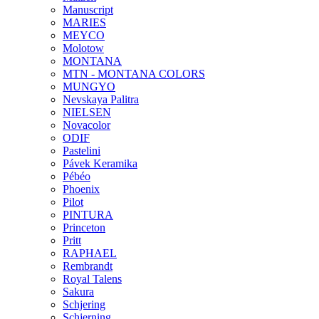
Manuscript
MARIES
MEYCO
Molotow
MONTANA
MTN - MONTANA COLORS
MUNGYO
Nevskaya Palitra
NIELSEN
Novacolor
ODIF
Pastelini
Pávek Keramika
Pébéo
Phoenix
Pilot
PINTURA
Princeton
Pritt
RAPHAEL
Rembrandt
Royal Talens
Sakura
Schjering
Schjerning