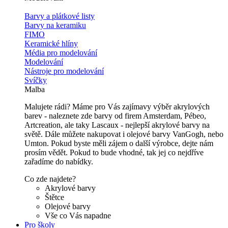
Barvy a plátkové listy
Barvy na keramiku
FIMO
Keramické hlíny
Média pro modelování
Modelování
Nástroje pro modelování
Svíčky
Malba
Malujete rádi? Máme pro Vás zajímavy výběr akrylových
barev - naleznete zde barvy od firem Amsterdam, Pébeo,
Artcreation, ale taky Lascaux - nejlepší akrylové barvy na
světě. Dále můžete nakupovat i olejové barvy VanGogh, nebo
Umton. Pokud byste měli zájem o další výrobce, dejte nám
prosím vědět. Pokud to bude vhodné, tak jej co nejdříve
zařadíme do nabídky.
Co zde najdete?
Akrylové barvy
Štětce
Olejové barvy
Vše co Vás napadne
Pro školy