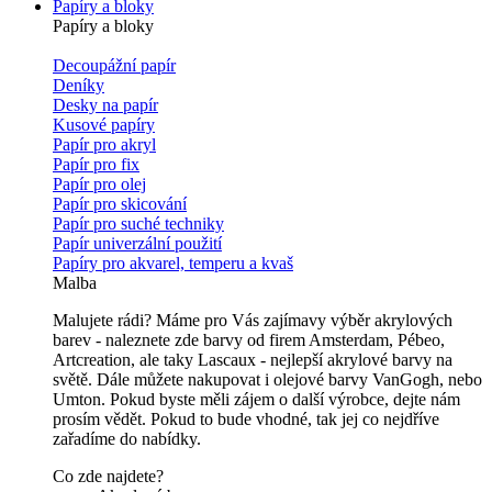
Papíry a bloky
Papíry a bloky
Decoupážní papír
Deníky
Desky na papír
Kusové papíry
Papír pro akryl
Papír pro fix
Papír pro olej
Papír pro skicování
Papír pro suché techniky
Papír univerzální použití
Papíry pro akvarel, temperu a kvaš
Malba
Malujete rádi? Máme pro Vás zajímavy výběr akrylových
barev - naleznete zde barvy od firem Amsterdam, Pébeo,
Artcreation, ale taky Lascaux - nejlepší akrylové barvy na
světě. Dále můžete nakupovat i olejové barvy VanGogh, nebo
Umton. Pokud byste měli zájem o další výrobce, dejte nám
prosím vědět. Pokud to bude vhodné, tak jej co nejdříve
zařadíme do nabídky.
Co zde najdete?