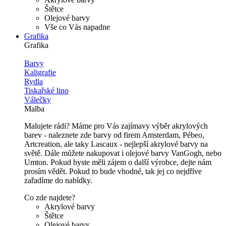
Štětce
Olejové barvy
Vše co Vás napadne
Grafika
Grafika
Barvy
Kaligrafie
Rydla
Tiskařské lino
Válečky
Malba
Malujete rádi? Máme pro Vás zajímavy výběr akrylových
barev - naleznete zde barvy od firem Amsterdam, Pébeo,
Artcreation, ale taky Lascaux - nejlepší akrylové barvy na
světě. Dále můžete nakupovat i olejové barvy VanGogh, nebo
Umton. Pokud byste měli zájem o další výrobce, dejte nám
prosím vědět. Pokud to bude vhodné, tak jej co nejdříve
zařadíme do nabídky.
Co zde najdete?
Akrylové barvy
Štětce
Olejové barvy