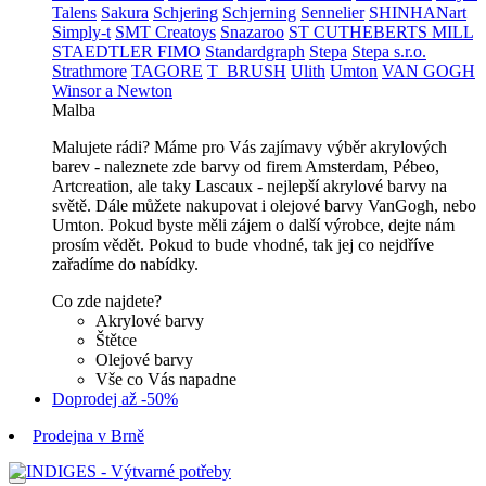
Talens
Sakura
Schjering
Schjerning
Sennelier
SHINHANart
Simply-t
SMT Creatoys
Snazaroo
ST CUTHEBERTS MILL
STAEDTLER FIMO
Standardgraph
Stepa
Stepa s.r.o.
Strathmore
TAGORE
T_BRUSH
Ulith
Umton
VAN GOGH
Winsor a Newton
Malba
Malujete rádi? Máme pro Vás zajímavy výběr akrylových
barev - naleznete zde barvy od firem Amsterdam, Pébeo,
Artcreation, ale taky Lascaux - nejlepší akrylové barvy na
světě. Dále můžete nakupovat i olejové barvy VanGogh, nebo
Umton. Pokud byste měli zájem o další výrobce, dejte nám
prosím vědět. Pokud to bude vhodné, tak jej co nejdříve
zařadíme do nabídky.
Co zde najdete?
Akrylové barvy
Štětce
Olejové barvy
Vše co Vás napadne
Doprodej až -50%
Prodejna v Brně