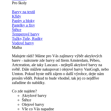
Pro školy
Barvy na textil
Křídy
Papíry a bloky
Pastelky a fixy
Štětce
Temperové barvy
Tužky,Tuše, Rudky
Vodové barvy
Malba
Malujete rádi? Máme pro Vás zajímavy výběr akrylových
barev - naleznete zde barvy od firem Amsterdam, Pébeo,
Artcreation, ale taky Lascaux - nejlepší akrylové barvy na
světě. Dále můžete nakupovat i olejové barvy VanGogh, nebo
Umton. Pokud byste měli zájem o další výrobce, dejte nám
prosím vědět. Pokud to bude vhodné, tak jej co nejdříve
zařadíme do nabídky.
Co zde najdete?
Akrylové barvy
Štětce
Olejové barvy
Vše co Vás napadne