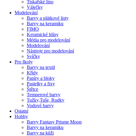
Tiskařské lino
Válečky
Modelování
Barvy a plátkové listy
Barvy na keramiku
FIMO
Keramické hlíny
Média pro modelování
Modelování
Nástroje pro modelování
Svíčky
Pro školy
Barvy na textil
Křídy
Papíry a bloky
Pastelky a fixy
Štětce
Temperové barvy
Tužky,Tuše, Rudky
Vodové barvy
Ostatní
Hobby
Barvy Fantasy Prisme Moon
Barvy na keramiku
Barvy na kůži