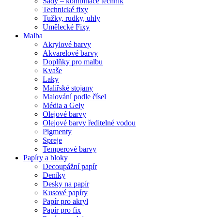
Sady – kombinace technik
Technické fixy
Tužky, rudky, uhly
Umělecké Fixy
Malba
Akrylové barvy
Akvarelové barvy
Doplňky pro malbu
Kvaše
Laky
Malířské stojany
Malování podle čísel
Média a Gely
Olejové barvy
Olejové barvy ředitelné vodou
Pigmenty
Spreje
Temperové barvy
Papíry a bloky
Decoupážní papír
Deníky
Desky na papír
Kusové papíry
Papír pro akryl
Papír pro fix