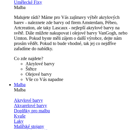
Umělecké Fixy
Malba
Malujete rádi? Máme pro Vás zajímavy výběr akrylových
barev - naleznete zde barvy od firem Amsterdam, Pébeo,
Artcreation, ale taky Lascaux - nejlepší akrylové barvy na
světě. Dále můžete nakupovat i olejové barvy VanGogh, nebo
Umton. Pokud byste měli zájem o další výrobce, dejte nám
prosím vědět. Pokud to bude vhodné, tak jej co nejdříve
zařadíme do nabídky.
Co zde najdete?
Akrylové barvy
Štětce
Olejové barvy
Vše co Vás napadne
Malba
Malba
Akrylové barvy
Akvarelové barvy
Doplňky pro malbu
Kvaše
Laky
Malířské stojany