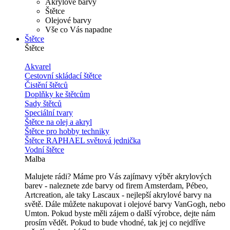
Akrylové barvy
Štětce
Olejové barvy
Vše co Vás napadne
Štětce
Štětce
Akvarel
Cestovní skládací štětce
Čistění štětců
Doplňky ke štětcům
Sady štětců
Speciální tvary
Štětce na olej a akryl
Štětce pro hobby techniky
Štětce RAPHAEL světová jednička
Vodní štětce
Malba
Malujete rádi? Máme pro Vás zajímavy výběr akrylových
barev - naleznete zde barvy od firem Amsterdam, Pébeo,
Artcreation, ale taky Lascaux - nejlepší akrylové barvy na
světě. Dále můžete nakupovat i olejové barvy VanGogh, nebo
Umton. Pokud byste měli zájem o další výrobce, dejte nám
prosím vědět. Pokud to bude vhodné, tak jej co nejdříve