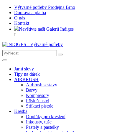
Výtvarné potřeby Prodejna Brno
Doprava a platba
O nás
Kontakt
Navštivte naši Galerii Indiges
f
Jarní slevy
Tipy na dárek
AIRBRUSH
Airbrush sestavy
Barvy
Kompresory
Příslušenství
Stříkaci pistole
Kresba
Doplňky pro kreslení
Inkousty, tuše
Pastely a pastelky