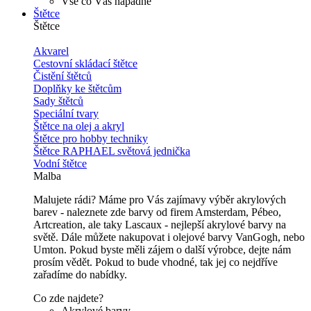
Vše co Vás napadne
Štětce
Štětce
Akvarel
Cestovní skládací štětce
Čistění štětců
Doplňky ke štětcům
Sady štětců
Speciální tvary
Štětce na olej a akryl
Štětce pro hobby techniky
Štětce RAPHAEL světová jednička
Vodní štětce
Malba
Malujete rádi? Máme pro Vás zajímavy výběr akrylových
barev - naleznete zde barvy od firem Amsterdam, Pébeo,
Artcreation, ale taky Lascaux - nejlepší akrylové barvy na
světě. Dále můžete nakupovat i olejové barvy VanGogh, nebo
Umton. Pokud byste měli zájem o další výrobce, dejte nám
prosím vědět. Pokud to bude vhodné, tak jej co nejdříve
zařadíme do nabídky.
Co zde najdete?
Akrylové barvy