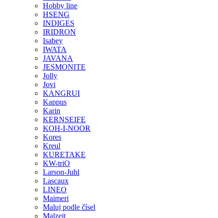
Hobby line
HSENG
INDIGES
IRIDRON
Isabey
IWATA
JAVANA
JESMONITE
Jolly
Jovi
KANGRUI
Kappus
Karin
KERNSEIFE
KOH-I-NOOR
Kores
Kreul
KURETAKE
KW-triO
Larson-Juhl
Lascaux
LINEO
Maimeri
Maluj podle čísel
Malzeit