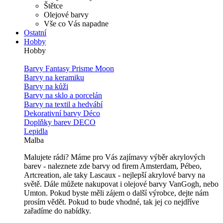
Štětce
Olejové barvy
Vše co Vás napadne
Ostatní
Hobby
Hobby
Barvy Fantasy Prisme Moon
Barvy na keramiku
Barvy na kůži
Barvy na sklo a porcelán
Barvy na textil a hedvábí
Dekorativní barvy Déco
Doplňky barev DECO
Lepidla
Malba
Malujete rádi? Máme pro Vás zajímavy výběr akrylových
barev - naleznete zde barvy od firem Amsterdam, Pébeo,
Artcreation, ale taky Lascaux - nejlepší akrylové barvy na
světě. Dále můžete nakupovat i olejové barvy VanGogh, nebo
Umton. Pokud byste měli zájem o další výrobce, dejte nám
prosím vědět. Pokud to bude vhodné, tak jej co nejdříve
zařadíme do nabídky.