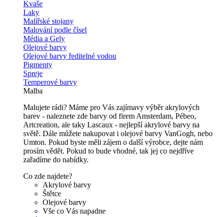
Kvaše
Laky
Malířské stojany
Malování podle čísel
Média a Gely
Olejové barvy
Olejové barvy ředitelné vodou
Pigmenty
Spreje
Temperové barvy
Malba
Malujete rádi? Máme pro Vás zajímavy výběr akrylových
barev - naleznete zde barvy od firem Amsterdam, Pébeo,
Artcreation, ale taky Lascaux - nejlepší akrylové barvy na
světě. Dále můžete nakupovat i olejové barvy VanGogh, nebo
Umton. Pokud byste měli zájem o další výrobce, dejte nám
prosím vědět. Pokud to bude vhodné, tak jej co nejdříve
zařadíme do nabídky.
Co zde najdete?
Akrylové barvy
Štětce
Olejové barvy
Vše co Vás napadne