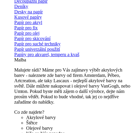
Decoupážní papír
Deníky
Desky na papír
Kusové papíry
Papír pro akryl
Papír pro fix
Papír pro olej
Papír pro skicování
Papír pro suché techniky
Papír univerzální použití
Papíry pro akvarel, temperu a kvaš
Malba
Malujete rádi? Máme pro Vás zajímavy výběr akrylových
barev - naleznete zde barvy od firem Amsterdam, Pébeo,
Artcreation, ale taky Lascaux - nejlepší akrylové barvy na
světě. Dále můžete nakupovat i olejové barvy VanGogh, nebo
Umton. Pokud byste měli zájem o další výrobce, dejte nám
prosím vědět. Pokud to bude vhodné, tak jej co nejdříve
zařadíme do nabídky.
Co zde najdete?
Akrylové barvy
Štětce
Olejové barvy