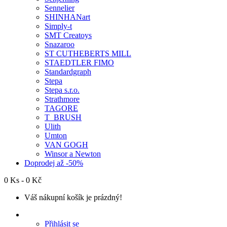
Sennelier
SHINHANart
Simply-t
SMT Creatoys
Snazaroo
ST CUTHEBERTS MILL
STAEDTLER FIMO
Standardgraph
Stepa
Stepa s.r.o.
Strathmore
TAGORE
T_BRUSH
Ulith
Umton
VAN GOGH
Winsor a Newton
Doprodej až -50%
0 Ks - 0 Kč
Váš nákupní košík je prázdný!
Přihlásit se