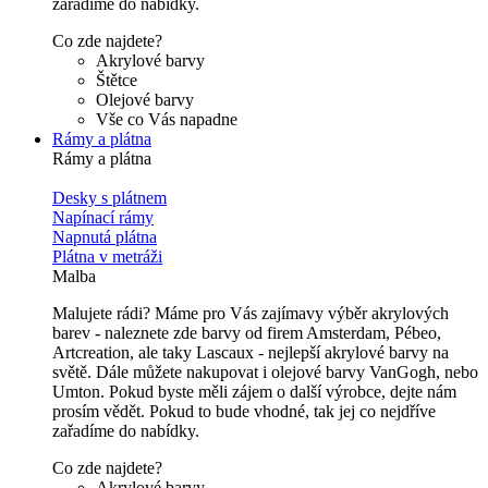
zařadíme do nabídky.
Co zde najdete?
Akrylové barvy
Štětce
Olejové barvy
Vše co Vás napadne
Rámy a plátna
Rámy a plátna
Desky s plátnem
Napínací rámy
Napnutá plátna
Plátna v metráži
Malba
Malujete rádi? Máme pro Vás zajímavy výběr akrylových
barev - naleznete zde barvy od firem Amsterdam, Pébeo,
Artcreation, ale taky Lascaux - nejlepší akrylové barvy na
světě. Dále můžete nakupovat i olejové barvy VanGogh, nebo
Umton. Pokud byste měli zájem o další výrobce, dejte nám
prosím vědět. Pokud to bude vhodné, tak jej co nejdříve
zařadíme do nabídky.
Co zde najdete?
Akrylové barvy