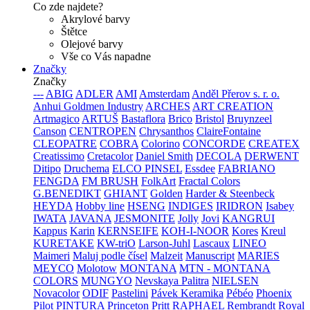
Co zde najdete?
Akrylové barvy
Štětce
Olejové barvy
Vše co Vás napadne
Značky
Značky
---
ABIG
ADLER
AMI
Amsterdam
Anděl Přerov s. r. o.
Anhui Goldmen Industry
ARCHES
ART CREATION
Artmagico
ARTUŠ
Bastaflora
Brico
Bristol
Bruynzeel
Canson
CENTROPEN
Chrysanthos
ClaireFontaine
CLEOPATRE
COBRA
Colorino
CONCORDE
CREATEX
Creatissimo
Cretacolor
Daniel Smith
DECOLA
DERWENT
Ditipo
Druchema
ELCO PINSEL
Essdee
FABRIANO
FENGDA
FM BRUSH
FolkArt
Fractal Colors
G.BENEDIKT
GHIANT
Golden
Harder & Steenbeck
HEYDA
Hobby line
HSENG
INDIGES
IRIDRON
Isabey
IWATA
JAVANA
JESMONITE
Jolly
Jovi
KANGRUI
Kappus
Karin
KERNSEIFE
KOH-I-NOOR
Kores
Kreul
KURETAKE
KW-triO
Larson-Juhl
Lascaux
LINEO
Maimeri
Maluj podle čísel
Malzeit
Manuscript
MARIES
MEYCO
Molotow
MONTANA
MTN - MONTANA
COLORS
MUNGYO
Nevskaya Palitra
NIELSEN
Novacolor
ODIF
Pastelini
Pávek Keramika
Pébéo
Phoenix
Pilot
PINTURA
Princeton
Pritt
RAPHAEL
Rembrandt
Royal