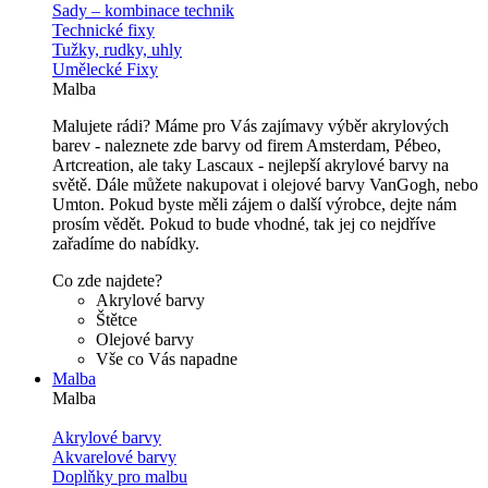
Sady – kombinace technik
Technické fixy
Tužky, rudky, uhly
Umělecké Fixy
Malba
Malujete rádi? Máme pro Vás zajímavy výběr akrylových
barev - naleznete zde barvy od firem Amsterdam, Pébeo,
Artcreation, ale taky Lascaux - nejlepší akrylové barvy na
světě. Dále můžete nakupovat i olejové barvy VanGogh, nebo
Umton. Pokud byste měli zájem o další výrobce, dejte nám
prosím vědět. Pokud to bude vhodné, tak jej co nejdříve
zařadíme do nabídky.
Co zde najdete?
Akrylové barvy
Štětce
Olejové barvy
Vše co Vás napadne
Malba
Malba
Akrylové barvy
Akvarelové barvy
Doplňky pro malbu