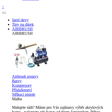
↑
Jarní slevy
Tipy na dárek
AIRBRUSH
AIRBRUSH
Airbrush sestavy
Barvy
Kompresory
Příslušenství
Stříkaci pistole
Malba
Malujete rádi? Máme pro Vás zajímavy výběr akrylových
barev - naleznete zde barvy od firem Amsterdam, Pébeo,