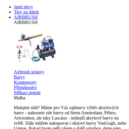
Jarní slevy
Tipy na dárek
AIRBRUSH
AIRBRUSH
Airbrush sestavy
Barvy
Kompresory
Příslušenství
Stříkaci pistole
Malba
Malujete rádi? Máme pro Vás zajímavy výběr akrylových
barev - naleznete zde barvy od firem Amsterdam, Pébeo,
Artcreation, ale taky Lascaux - nejlepší akrylové barvy na
světě. Dále můžete nakupovat i olejové barvy VanGogh, nebo
Umton. Pokud byste měli zájem o další výrobce, dejte nám