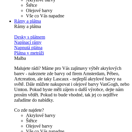
Štětce
Olejové barvy
Vše co Vás napadne
Rámy a plátna
Rámy a plátna
Desky s plátnem
Napínací rámy
Napnutá plátna
Plátna v metráži
Malba
Malujete rádi? Máme pro Vás zajímavy výběr akrylových
barev - naleznete zde barvy od firem Amsterdam, Pébeo,
Artcreation, ale taky Lascaux - nejlepší akrylové barvy na
světě. Dále můžete nakupovat i olejové barvy VanGogh, nebo
Umton. Pokud byste měli zájem o další výrobce, dejte nám
prosím vědět. Pokud to bude vhodné, tak jej co nejdříve
zařadíme do nabídky.
Co zde najdete?
Akrylové barvy
Štětce
Olejové barvy
Vše co Vás napadne