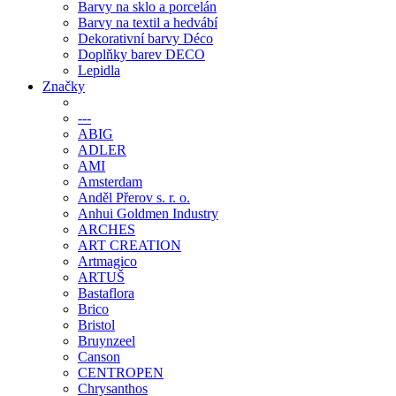
Barvy na sklo a porcelán
Barvy na textil a hedvábí
Dekorativní barvy Déco
Doplňky barev DECO
Lepidla
Značky
---
ABIG
ADLER
AMI
Amsterdam
Anděl Přerov s. r. o.
Anhui Goldmen Industry
ARCHES
ART CREATION
Artmagico
ARTUŠ
Bastaflora
Brico
Bristol
Bruynzeel
Canson
CENTROPEN
Chrysanthos