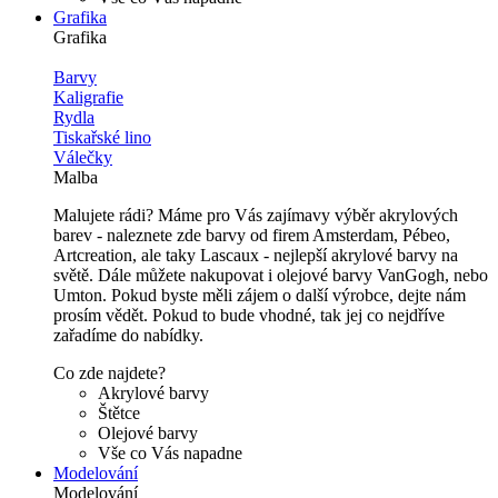
Grafika
Grafika
Barvy
Kaligrafie
Rydla
Tiskařské lino
Válečky
Malba
Malujete rádi? Máme pro Vás zajímavy výběr akrylových
barev - naleznete zde barvy od firem Amsterdam, Pébeo,
Artcreation, ale taky Lascaux - nejlepší akrylové barvy na
světě. Dále můžete nakupovat i olejové barvy VanGogh, nebo
Umton. Pokud byste měli zájem o další výrobce, dejte nám
prosím vědět. Pokud to bude vhodné, tak jej co nejdříve
zařadíme do nabídky.
Co zde najdete?
Akrylové barvy
Štětce
Olejové barvy
Vše co Vás napadne
Modelování
Modelování