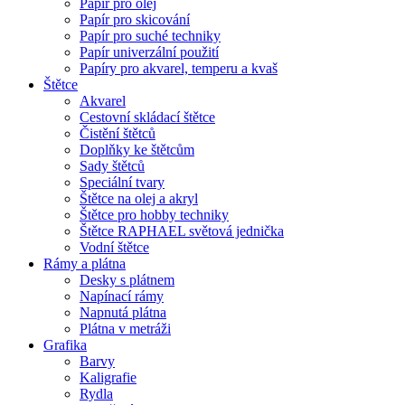
Papír pro olej
Papír pro skicování
Papír pro suché techniky
Papír univerzální použití
Papíry pro akvarel, temperu a kvaš
Štětce
Akvarel
Cestovní skládací štětce
Čistění štětců
Doplňky ke štětcům
Sady štětců
Speciální tvary
Štětce na olej a akryl
Štětce pro hobby techniky
Štětce RAPHAEL světová jednička
Vodní štětce
Rámy a plátna
Desky s plátnem
Napínací rámy
Napnutá plátna
Plátna v metráži
Grafika
Barvy
Kaligrafie
Rydla