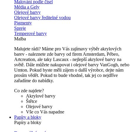
Malování podle čísel
Média a Gely
Olejové barvy
Olejové barvy ředitelné vodou
Pigmenty
Spreje
Temperové barvy
Malba
Malujete rádi? Máme pro Vás zajímavy výběr akrylových
barev - naleznete zde barvy od firem Amsterdam, Pébeo,
Artcreation, ale taky Lascaux - nejlepší akrylové barvy na
světě. Dále můžete nakupovat i olejové barvy VanGogh, nebo
Umton. Pokud byste měli zájem o další výrobce, dejte nám
prosím vědět. Pokud to bude vhodné, tak jej co nejdříve
zařadíme do nabídky.
Co zde najdete?
Akrylové barvy
Štětce
Olejové barvy
Vše co Vás napadne
Papíry a bloky
Papíry a bloky