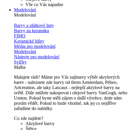
Vše co Vás napadne
Modelování
Modelování
Barvy a plátkové listy
Barvy na keramiku
FIMO
Keramické hlíny
Média pro modelování
Modelování
Nástroje pro modelování
Svíčky
Malba
Malujete rádi? Máme pro Vás zajímavy výběr akrylových
barev - naleznete zde barvy od firem Amsterdam, Pébeo,
Artcreation, ale taky Lascaux - nejlepší akrylové barvy na
světě. Dále můžete nakupovat i olejové barvy VanGogh, nebo
Umton. Pokud byste měli zájem o další výrobce, dejte nám
prosím vědět. Pokud to bude vhodné, tak jej co nejdříve
zařadíme do nabídky.
Co zde najdete?
Akrylové barvy
Štětce