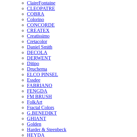
ClaireFontaine
CLEOPATRE
COBRA
Colorino
CONCORDE
CREATEX
Creatissimo
Cretacolor
Daniel Smith
DECOLA
DERWENT
Ditipo
Druchema
ELCO PINSEL
Essdee
FABRIANO
FENGDA
FM BRUSH
FolkArt
Fractal Colors
G.BENEDIKT
GHIANT
Golden
Harder & Steenbeck
HEYDA