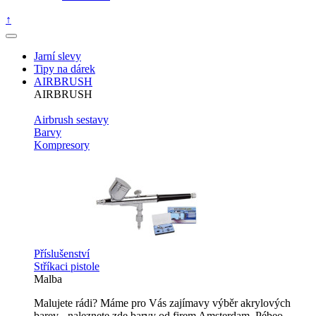
↑
Jarní slevy
Tipy na dárek
AIRBRUSH
AIRBRUSH
Airbrush sestavy
Barvy
Kompresory
Příslušenství
Stříkaci pistole
Malba
Malujete rádi? Máme pro Vás zajímavy výběr akrylových
barev - naleznete zde barvy od firem Amsterdam, Pébeo,