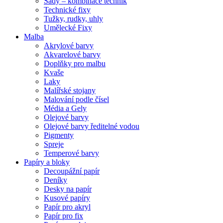
Sady – kombinace technik
Technické fixy
Tužky, rudky, uhly
Umělecké Fixy
Malba
Akrylové barvy
Akvarelové barvy
Doplňky pro malbu
Kvaše
Laky
Malířské stojany
Malování podle čísel
Média a Gely
Olejové barvy
Olejové barvy ředitelné vodou
Pigmenty
Spreje
Temperové barvy
Papíry a bloky
Decoupážní papír
Deníky
Desky na papír
Kusové papíry
Papír pro akryl
Papír pro fix