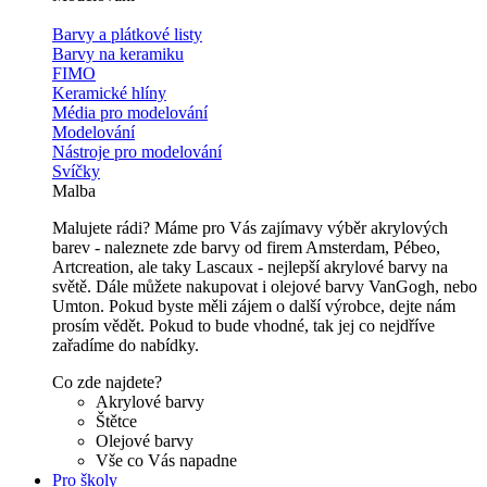
Barvy a plátkové listy
Barvy na keramiku
FIMO
Keramické hlíny
Média pro modelování
Modelování
Nástroje pro modelování
Svíčky
Malba
Malujete rádi? Máme pro Vás zajímavy výběr akrylových
barev - naleznete zde barvy od firem Amsterdam, Pébeo,
Artcreation, ale taky Lascaux - nejlepší akrylové barvy na
světě. Dále můžete nakupovat i olejové barvy VanGogh, nebo
Umton. Pokud byste měli zájem o další výrobce, dejte nám
prosím vědět. Pokud to bude vhodné, tak jej co nejdříve
zařadíme do nabídky.
Co zde najdete?
Akrylové barvy
Štětce
Olejové barvy
Vše co Vás napadne
Pro školy