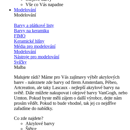
Vše co Vás napadne
Modelování
Modelování
Barvy a plátkové listy
Barvy na keramiku
FIMO
Keramické hlíny
Média pro modelování
Modelování
Nástroje pro modelování
Svíčky
Malba
Malujete rádi? Máme pro Vás zajímavy výběr akrylových
barev - naleznete zde barvy od firem Amsterdam, Pébeo,
Artcreation, ale taky Lascaux - nejlepší akrylové barvy na
světě. Dále můžete nakupovat i olejové barvy VanGogh, nebo
Umton. Pokud byste měli zájem o další výrobce, dejte nám
prosím vědět. Pokud to bude vhodné, tak jej co nejdříve
zařadíme do nabídky.
Co zde najdete?
Akrylové barvy
Štětce