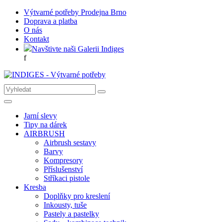
Výtvarné potřeby Prodejna Brno
Doprava a platba
O nás
Kontakt
Navštivte naši Galerii Indiges
f
Jarní slevy
Tipy na dárek
AIRBRUSH
Airbrush sestavy
Barvy
Kompresory
Příslušenství
Stříkaci pistole
Kresba
Doplňky pro kreslení
Inkousty, tuše
Pastely a pastelky