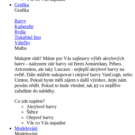
Grafika
Grafika
Barvy
Kaligrafie
Rydla
Tiskařské lino
Válečky
Malba
Malujete rádi? Máme pro Vás zajímavy výběr akrylových
barev - naleznete zde barvy od firem Amsterdam, Pébeo,
Artcreation, ale taky Lascaux - nejlepší akrylové barvy na
světě. Dále můžete nakupovat i olejové barvy VanGogh, nebo
Umton. Pokud byste měli zájem o další výrobce, dejte nám
prosím vědět. Pokud to bude vhodné, tak jej co nejdříve
zařadíme do nabídky.
Co zde najdete?
Akrylové barvy
Štětce
Olejové barvy
Vše co Vás napadne
Modelování
Modelování