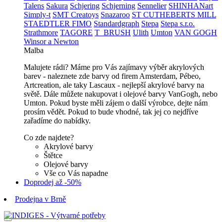
Talens
Sakura
Schjering
Schjerning
Sennelier
SHINHANart
Simply-t
SMT Creatoys
Snazaroo
ST CUTHEBERTS MILL
STAEDTLER FIMO
Standardgraph
Stepa
Stepa s.r.o.
Strathmore
TAGORE
T_BRUSH
Ulith
Umton
VAN GOGH
Winsor a Newton
Malba
Malujete rádi? Máme pro Vás zajímavy výběr akrylových
barev - naleznete zde barvy od firem Amsterdam, Pébeo,
Artcreation, ale taky Lascaux - nejlepší akrylové barvy na
světě. Dále můžete nakupovat i olejové barvy VanGogh, nebo
Umton. Pokud byste měli zájem o další výrobce, dejte nám
prosím vědět. Pokud to bude vhodné, tak jej co nejdříve
zařadíme do nabídky.
Co zde najdete?
Akrylové barvy
Štětce
Olejové barvy
Vše co Vás napadne
Doprodej až -50%
Prodejna v Brně