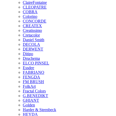
ClaireFontaine
CLEOPATRE
COBRA
Colorino
CONCORDE
CREATEX
Creatissimo
Cretacolor
Daniel Smith
DECOLA
DERWENT
Ditipo
Druchema
ELCO PINSEL
Essdee
FABRIANO
FENGDA
FM BRUSH
FolkArt
Fractal Colors
G.BENEDIKT
GHIANT
Golden
Harder & Steenbeck
HEYDA