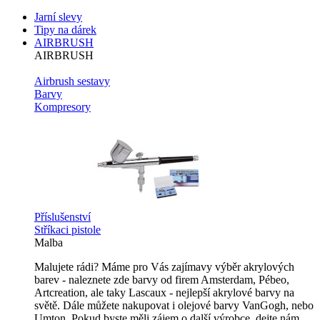
Jarní slevy
Tipy na dárek
AIRBRUSH
AIRBRUSH
Airbrush sestavy
Barvy
Kompresory
Příslušenství
Stříkaci pistole
Malba
Malujete rádi? Máme pro Vás zajímavy výběr akrylových
barev - naleznete zde barvy od firem Amsterdam, Pébeo,
Artcreation, ale taky Lascaux - nejlepší akrylové barvy na
světě. Dále můžete nakupovat i olejové barvy VanGogh, nebo
Umton. Pokud byste měli zájem o další výrobce, dejte nám