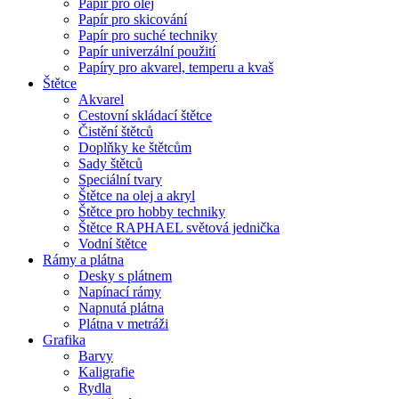
Papír pro olej
Papír pro skicování
Papír pro suché techniky
Papír univerzální použití
Papíry pro akvarel, temperu a kvaš
Štětce
Akvarel
Cestovní skládací štětce
Čistění štětců
Doplňky ke štětcům
Sady štětců
Speciální tvary
Štětce na olej a akryl
Štětce pro hobby techniky
Štětce RAPHAEL světová jednička
Vodní štětce
Rámy a plátna
Desky s plátnem
Napínací rámy
Napnutá plátna
Plátna v metráži
Grafika
Barvy
Kaligrafie
Rydla