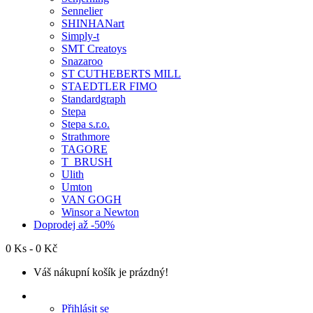
Sennelier
SHINHANart
Simply-t
SMT Creatoys
Snazaroo
ST CUTHEBERTS MILL
STAEDTLER FIMO
Standardgraph
Stepa
Stepa s.r.o.
Strathmore
TAGORE
T_BRUSH
Ulith
Umton
VAN GOGH
Winsor a Newton
Doprodej až -50%
0 Ks - 0 Kč
Váš nákupní košík je prázdný!
Přihlásit se