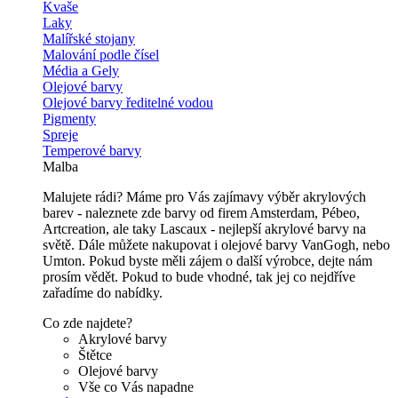
Kvaše
Laky
Malířské stojany
Malování podle čísel
Média a Gely
Olejové barvy
Olejové barvy ředitelné vodou
Pigmenty
Spreje
Temperové barvy
Malba
Malujete rádi? Máme pro Vás zajímavy výběr akrylových
barev - naleznete zde barvy od firem Amsterdam, Pébeo,
Artcreation, ale taky Lascaux - nejlepší akrylové barvy na
světě. Dále můžete nakupovat i olejové barvy VanGogh, nebo
Umton. Pokud byste měli zájem o další výrobce, dejte nám
prosím vědět. Pokud to bude vhodné, tak jej co nejdříve
zařadíme do nabídky.
Co zde najdete?
Akrylové barvy
Štětce
Olejové barvy
Vše co Vás napadne