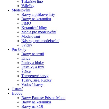
Tiskařské lino
Válečky
Modelování
Barvy a plátkové listy
Barvy na keramiku
FIMO
Keramické hlíny
Média pro modelování
Modelování
Nástroje pro modelování
Svíčky
Pro školy
Barvy na textil
Křídy
Papíry a bloky
Pastelky a fixy
Štětce
Temperové barvy
Tužky,Tuše, Rudky
Vodové barvy
Ostatní
Hobby
Barvy Fantasy Prisme Moon
Barvy na keramiku
Barvy na kůži