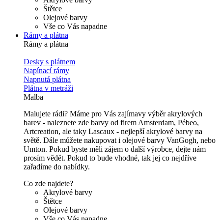
Štětce
Olejové barvy
Vše co Vás napadne
Rámy a plátna
Rámy a plátna
Desky s plátnem
Napínací rámy
Napnutá plátna
Plátna v metráži
Malba
Malujete rádi? Máme pro Vás zajímavy výběr akrylových
barev - naleznete zde barvy od firem Amsterdam, Pébeo,
Artcreation, ale taky Lascaux - nejlepší akrylové barvy na
světě. Dále můžete nakupovat i olejové barvy VanGogh, nebo
Umton. Pokud byste měli zájem o další výrobce, dejte nám
prosím vědět. Pokud to bude vhodné, tak jej co nejdříve
zařadíme do nabídky.
Co zde najdete?
Akrylové barvy
Štětce
Olejové barvy
Vše co Vás napadne