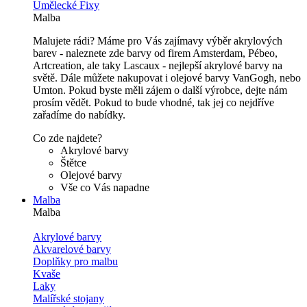
Umělecké Fixy
Malba
Malujete rádi? Máme pro Vás zajímavy výběr akrylových
barev - naleznete zde barvy od firem Amsterdam, Pébeo,
Artcreation, ale taky Lascaux - nejlepší akrylové barvy na
světě. Dále můžete nakupovat i olejové barvy VanGogh, nebo
Umton. Pokud byste měli zájem o další výrobce, dejte nám
prosím vědět. Pokud to bude vhodné, tak jej co nejdříve
zařadíme do nabídky.
Co zde najdete?
Akrylové barvy
Štětce
Olejové barvy
Vše co Vás napadne
Malba
Malba
Akrylové barvy
Akvarelové barvy
Doplňky pro malbu
Kvaše
Laky
Malířské stojany