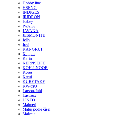
Hobby line
HSENG
INDIGES
IRIDRON
Isabey
IWATA
JAVANA
JESMONITE
Jolly
Jovi
KANGRUI
Kappus
Karin
KERNSEIFE
KOH-I-NOOR
Kores
Kreul
KURETAKE
KW-triO
Larson-Juhl
Lascaux
LINEO
Maimeri
Maluj podle čísel
Malzeit