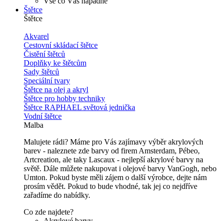
Vše co Vás napadne
Štětce
Štětce
Akvarel
Cestovní skládací štětce
Čistění štětců
Doplňky ke štětcům
Sady štětců
Speciální tvary
Štětce na olej a akryl
Štětce pro hobby techniky
Štětce RAPHAEL světová jednička
Vodní štětce
Malba
Malujete rádi? Máme pro Vás zajímavy výběr akrylových
barev - naleznete zde barvy od firem Amsterdam, Pébeo,
Artcreation, ale taky Lascaux - nejlepší akrylové barvy na
světě. Dále můžete nakupovat i olejové barvy VanGogh, nebo
Umton. Pokud byste měli zájem o další výrobce, dejte nám
prosím vědět. Pokud to bude vhodné, tak jej co nejdříve
zařadíme do nabídky.
Co zde najdete?
Akrylové barvy