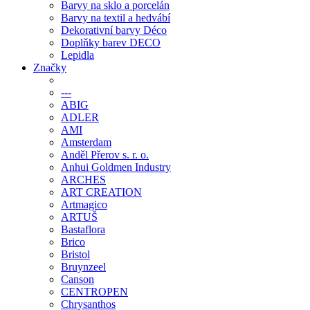
Barvy na sklo a porcelán
Barvy na textil a hedvábí
Dekorativní barvy Déco
Doplňky barev DECO
Lepidla
Značky
---
ABIG
ADLER
AMI
Amsterdam
Anděl Přerov s. r. o.
Anhui Goldmen Industry
ARCHES
ART CREATION
Artmagico
ARTUŠ
Bastaflora
Brico
Bristol
Bruynzeel
Canson
CENTROPEN
Chrysanthos