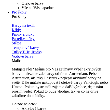
Olejové barvy
Vše co Vás napadne
Pro školy
Pro školy
Barvy na textil
Křídy
Papíry a bloky
Pastelky a fixy
Štětce
Temperové barvy
Tužky,Tuše, Rudky
Vodové barvy
Malba
Malujete rádi? Máme pro Vás zajímavy výběr akrylových
barev - naleznete zde barvy od firem Amsterdam, Pébeo,
Artcreation, ale taky Lascaux - nejlepší akrylové barvy na
světě. Dále můžete nakupovat i olejové barvy VanGogh, nebo
Umton. Pokud byste měli zájem o další výrobce, dejte nám
prosím vědět. Pokud to bude vhodné, tak jej co nejdříve
zařadíme do nabídky.
Co zde najdete?
Akrylové barvy