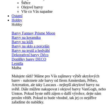
Štětce
Olejové barvy
Vše co Vás napadne
Ostatní
Hobby
Hobby
Barvy Fantasy Prisme Moon
Barvy na keramiku
Barvy na kůži
Barvy na sklo a porcelán
Barvy na textil a hedvábí
Dekorativní barvy Déco
Doplňky barev DECO
Lepidla
Malba
Malujete rádi? Máme pro Vás zajímavy výběr akrylových
barev - naleznete zde barvy od firem Amsterdam, Pébeo,
Artcreation, ale taky Lascaux - nejlepší akrylové barvy na
světě. Dále můžete nakupovat i olejové barvy VanGogh, nebo
Umton. Pokud byste měli zájem o další výrobce, dejte nám
prosím vědět. Pokud to bude vhodné, tak jej co nejdříve
zařadíme do nabídky.