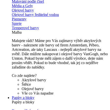
Malování podle čísel
Média a Gely
Olejové barvy
Olejové barvy ředitelné vodou
Pigmenty
Spreje
Temperové barvy
Malba
Malujete rádi? Máme pro Vás zajímavy výběr akrylových
barev - naleznete zde barvy od firem Amsterdam, Pébeo,
Artcreation, ale taky Lascaux - nejlepší akrylové barvy na
světě. Dále můžete nakupovat i olejové barvy VanGogh, nebo
Umton. Pokud byste měli zájem o další výrobce, dejte nám
prosím vědět. Pokud to bude vhodné, tak jej co nejdříve
zařadíme do nabídky.
Co zde najdete?
Akrylové barvy
Štětce
Olejové barvy
Vše co Vás napadne
Papíry a bloky
Papíry a bloky