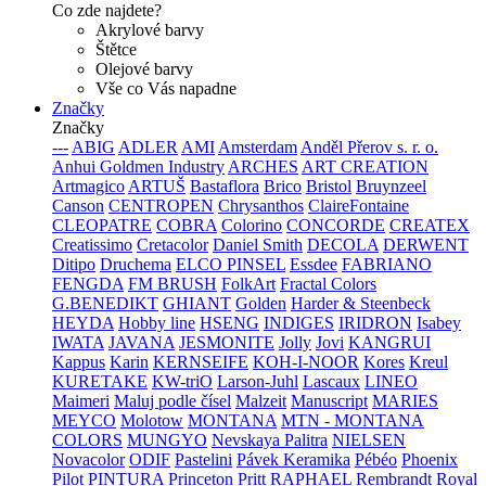
Co zde najdete?
Akrylové barvy
Štětce
Olejové barvy
Vše co Vás napadne
Značky
Značky
---
ABIG
ADLER
AMI
Amsterdam
Anděl Přerov s. r. o.
Anhui Goldmen Industry
ARCHES
ART CREATION
Artmagico
ARTUŠ
Bastaflora
Brico
Bristol
Bruynzeel
Canson
CENTROPEN
Chrysanthos
ClaireFontaine
CLEOPATRE
COBRA
Colorino
CONCORDE
CREATEX
Creatissimo
Cretacolor
Daniel Smith
DECOLA
DERWENT
Ditipo
Druchema
ELCO PINSEL
Essdee
FABRIANO
FENGDA
FM BRUSH
FolkArt
Fractal Colors
G.BENEDIKT
GHIANT
Golden
Harder & Steenbeck
HEYDA
Hobby line
HSENG
INDIGES
IRIDRON
Isabey
IWATA
JAVANA
JESMONITE
Jolly
Jovi
KANGRUI
Kappus
Karin
KERNSEIFE
KOH-I-NOOR
Kores
Kreul
KURETAKE
KW-triO
Larson-Juhl
Lascaux
LINEO
Maimeri
Maluj podle čísel
Malzeit
Manuscript
MARIES
MEYCO
Molotow
MONTANA
MTN - MONTANA
COLORS
MUNGYO
Nevskaya Palitra
NIELSEN
Novacolor
ODIF
Pastelini
Pávek Keramika
Pébéo
Phoenix
Pilot
PINTURA
Princeton
Pritt
RAPHAEL
Rembrandt
Royal