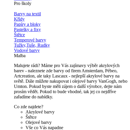
Pro školy
Barvy na textil
Křídy
Papíry a bloky
Pastelky a fixy
Štětce
Temperové barvy
Tužky,Tuše, Rudky
Vodové barvy
Malba
Malujete rádi? Máme pro Vás zajímavy výběr akrylových
barev - naleznete zde barvy od firem Amsterdam, Pébeo,
Artcreation, ale taky Lascaux - nejlepší akrylové barvy na
světě. Dále můžete nakupovat i olejové barvy VanGogh, nebo
Umton. Pokud byste měli zájem o další výrobce, dejte nám
prosím vědět. Pokud to bude vhodné, tak jej co nejdříve
zařadíme do nabídky.
Co zde najdete?
Akrylové barvy
Štětce
Olejové barvy
Vše co Vás napadne