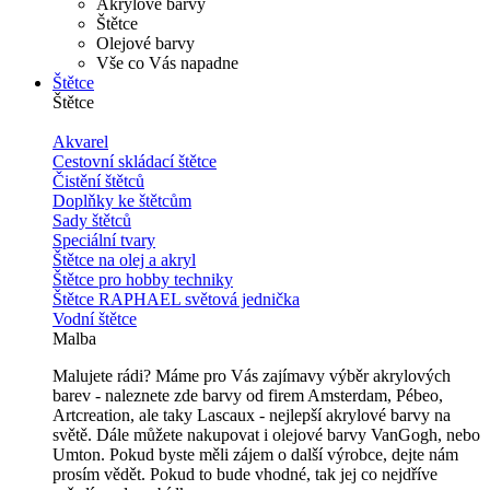
Akrylové barvy
Štětce
Olejové barvy
Vše co Vás napadne
Štětce
Štětce
Akvarel
Cestovní skládací štětce
Čistění štětců
Doplňky ke štětcům
Sady štětců
Speciální tvary
Štětce na olej a akryl
Štětce pro hobby techniky
Štětce RAPHAEL světová jednička
Vodní štětce
Malba
Malujete rádi? Máme pro Vás zajímavy výběr akrylových
barev - naleznete zde barvy od firem Amsterdam, Pébeo,
Artcreation, ale taky Lascaux - nejlepší akrylové barvy na
světě. Dále můžete nakupovat i olejové barvy VanGogh, nebo
Umton. Pokud byste měli zájem o další výrobce, dejte nám
prosím vědět. Pokud to bude vhodné, tak jej co nejdříve