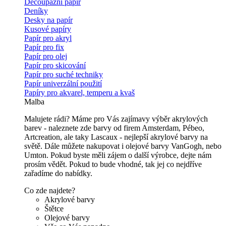
Decoupážní papír
Deníky
Desky na papír
Kusové papíry
Papír pro akryl
Papír pro fix
Papír pro olej
Papír pro skicování
Papír pro suché techniky
Papír univerzální použití
Papíry pro akvarel, temperu a kvaš
Malba
Malujete rádi? Máme pro Vás zajímavy výběr akrylových
barev - naleznete zde barvy od firem Amsterdam, Pébeo,
Artcreation, ale taky Lascaux - nejlepší akrylové barvy na
světě. Dále můžete nakupovat i olejové barvy VanGogh, nebo
Umton. Pokud byste měli zájem o další výrobce, dejte nám
prosím vědět. Pokud to bude vhodné, tak jej co nejdříve
zařadíme do nabídky.
Co zde najdete?
Akrylové barvy
Štětce
Olejové barvy