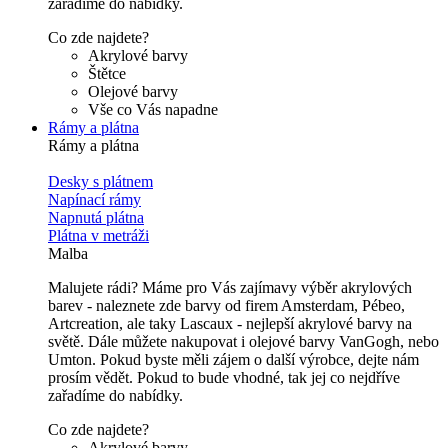
zařadíme do nabídky.
Co zde najdete?
Akrylové barvy
Štětce
Olejové barvy
Vše co Vás napadne
Rámy a plátna
Rámy a plátna
Desky s plátnem
Napínací rámy
Napnutá plátna
Plátna v metráži
Malba
Malujete rádi? Máme pro Vás zajímavy výběr akrylových
barev - naleznete zde barvy od firem Amsterdam, Pébeo,
Artcreation, ale taky Lascaux - nejlepší akrylové barvy na
světě. Dále můžete nakupovat i olejové barvy VanGogh, nebo
Umton. Pokud byste měli zájem o další výrobce, dejte nám
prosím vědět. Pokud to bude vhodné, tak jej co nejdříve
zařadíme do nabídky.
Co zde najdete?
Akrylové barvy