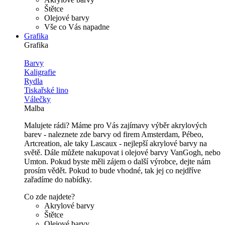
Štětce
Olejové barvy
Vše co Vás napadne
Grafika
Grafika
Barvy
Kaligrafie
Rydla
Tiskařské lino
Válečky
Malba
Malujete rádi? Máme pro Vás zajímavy výběr akrylových
barev - naleznete zde barvy od firem Amsterdam, Pébeo,
Artcreation, ale taky Lascaux - nejlepší akrylové barvy na
světě. Dále můžete nakupovat i olejové barvy VanGogh, nebo
Umton. Pokud byste měli zájem o další výrobce, dejte nám
prosím vědět. Pokud to bude vhodné, tak jej co nejdříve
zařadíme do nabídky.
Co zde najdete?
Akrylové barvy
Štětce
Olejové barvy