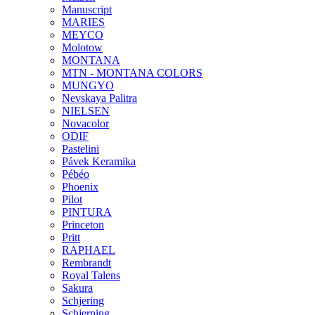
Manuscript
MARIES
MEYCO
Molotow
MONTANA
MTN - MONTANA COLORS
MUNGYO
Nevskaya Palitra
NIELSEN
Novacolor
ODIF
Pastelini
Pávek Keramika
Pébéo
Phoenix
Pilot
PINTURA
Princeton
Pritt
RAPHAEL
Rembrandt
Royal Talens
Sakura
Schjering
Schjerning