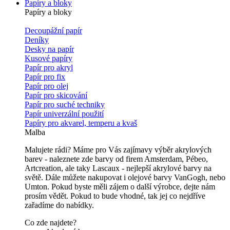
Papíry a bloky
Papíry a bloky
Decoupážní papír
Deníky
Desky na papír
Kusové papíry
Papír pro akryl
Papír pro fix
Papír pro olej
Papír pro skicování
Papír pro suché techniky
Papír univerzální použití
Papíry pro akvarel, temperu a kvaš
Malba
Malujete rádi? Máme pro Vás zajímavy výběr akrylových
barev - naleznete zde barvy od firem Amsterdam, Pébeo,
Artcreation, ale taky Lascaux - nejlepší akrylové barvy na
světě. Dále můžete nakupovat i olejové barvy VanGogh, nebo
Umton. Pokud byste měli zájem o další výrobce, dejte nám
prosím vědět. Pokud to bude vhodné, tak jej co nejdříve
zařadíme do nabídky.
Co zde najdete?