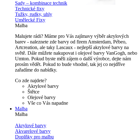
Sady – kombinace technik
Technické fixy
Tužky, rudky, uhly
Umělecké Fixy
Malba
Malujete rádi? Máme pro Vás zajímavy výběr akrylových
barev - naleznete zde barvy od firem Amsterdam, Pébeo,
Artcreation, ale taky Lascaux - nejlepší akrylové barvy na
světě. Dále můžete nakupovat i olejové barvy VanGogh, nebo
Umton. Pokud byste měli zájem o další výrobce, dejte nám
prosím vědět. Pokud to bude vhodné, tak jej co nejdříve
zařadíme do nabídky.
Co zde najdete?
Akrylové barvy
Štětce
Olejové barvy
Vše co Vás napadne
Malba
Malba
Akrylové barvy
Akvarelové barvy
Doplňky pro malbu