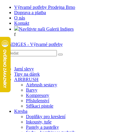
Výtvarné potřeby Prodejna Brno
Doprava a platba
O nás
Kontakt
Navštivte naši Galerii Indiges
f
Jarní slevy
Tipy na dárek
AIRBRUSH
Airbrush sestavy
Barvy
Kompresory
Příslušenství
Stříkaci pistole
Kresba
Doplňky pro kreslení
Inkousty, tuše
Pastely a pastelky