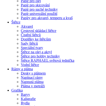
Papír pro olej
Papír pro skicování
Papír pro suché techniky
Papír univerzální použití
Papíry pro akvarel, temperu a kvaš
Štětce
Akvarel
Cestovní skládací štětce
Čistění štětců
Doplňky ke štětcům
Sady štětců
Speciální tvary
Štětce na olej a akryl
Štětce pro hobby techniky
Štětce RAPHAEL světová jednička
Vodní štětce
Rámy a plátna
Desky s plátnem
Napínací rámy
Napnutá plátna
Plátna v metráži
Grafika
Barvy
Kaligrafie
Rydla