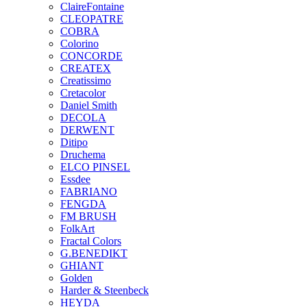
ClaireFontaine
CLEOPATRE
COBRA
Colorino
CONCORDE
CREATEX
Creatissimo
Cretacolor
Daniel Smith
DECOLA
DERWENT
Ditipo
Druchema
ELCO PINSEL
Essdee
FABRIANO
FENGDA
FM BRUSH
FolkArt
Fractal Colors
G.BENEDIKT
GHIANT
Golden
Harder & Steenbeck
HEYDA