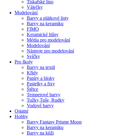
Tiskařské lino
Válečky
Modelování
Barvy a plátkové listy
Barvy na keramiku
FIMO
Keramické hlíny
Média pro modelování
Modelování
Nástroje pro modelování
Svíčky
Pro školy
Barvy na textil
Křídy
Papíry a bloky
Pastelky a fixy
Štětce
Temperové barvy
Tužky,Tuše, Rudky
Vodové barvy
Ostatní
Hobby
Barvy Fantasy Prisme Moon
Barvy na keramiku
Barvy na kůži