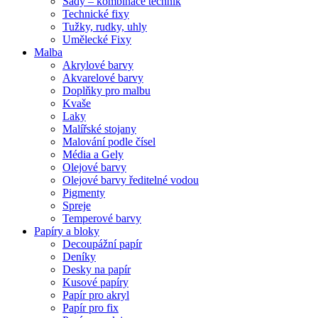
Sady – kombinace technik
Technické fixy
Tužky, rudky, uhly
Umělecké Fixy
Malba
Akrylové barvy
Akvarelové barvy
Doplňky pro malbu
Kvaše
Laky
Malířské stojany
Malování podle čísel
Média a Gely
Olejové barvy
Olejové barvy ředitelné vodou
Pigmenty
Spreje
Temperové barvy
Papíry a bloky
Decoupážní papír
Deníky
Desky na papír
Kusové papíry
Papír pro akryl
Papír pro fix