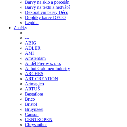
Barvy na sklo a porcelán
Barvy na textil a hedvábí
Dekorativní barvy Déco
Doplňky barev DECO
Lepidla
Značky
---
ABIG
ADLER
AMI
Amsterdam
Anděl Přerov s. r. o.
Anhui Goldmen Industry
ARCHES
ART CREATION
Artmagico
ARTUŠ
Bastaflora
Brico
Bristol
Bruynzeel
Canson
CENTROPEN
Chrysanthos