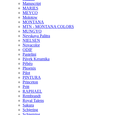
Manuscript
MARIES
MEYCO
Molotow
MONTANA
MTN - MONTANA COLORS
MUNGYO
Nevskaya Palitra
NIELSEN
Novacolor
ODIF
Pastelini
Pávek Keramika
Pébéo
Phoenix
Pilot
PINTURA
Princeton
Pritt
RAPHAEL
Rembrandt
Royal Talens
Sakura
Schjering
Schjerning