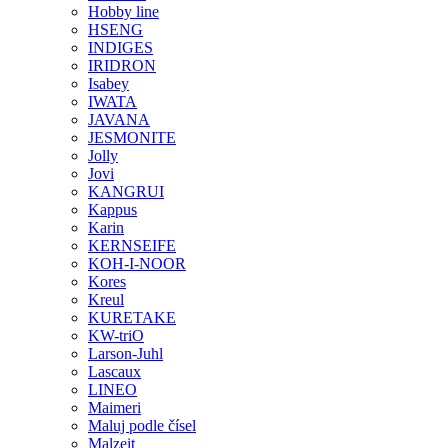
Hobby line
HSENG
INDIGES
IRIDRON
Isabey
IWATA
JAVANA
JESMONITE
Jolly
Jovi
KANGRUI
Kappus
Karin
KERNSEIFE
KOH-I-NOOR
Kores
Kreul
KURETAKE
KW-triO
Larson-Juhl
Lascaux
LINEO
Maimeri
Maluj podle čísel
Malzeit