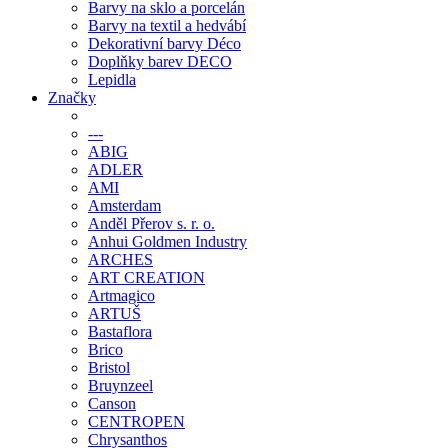
Barvy na sklo a porcelán
Barvy na textil a hedvábí
Dekorativní barvy Déco
Doplňky barev DECO
Lepidla
Značky
---
ABIG
ADLER
AMI
Amsterdam
Anděl Přerov s. r. o.
Anhui Goldmen Industry
ARCHES
ART CREATION
Artmagico
ARTUŠ
Bastaflora
Brico
Bristol
Bruynzeel
Canson
CENTROPEN
Chrysanthos