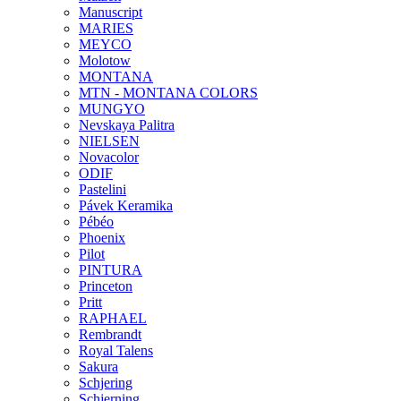
Manuscript
MARIES
MEYCO
Molotow
MONTANA
MTN - MONTANA COLORS
MUNGYO
Nevskaya Palitra
NIELSEN
Novacolor
ODIF
Pastelini
Pávek Keramika
Pébéo
Phoenix
Pilot
PINTURA
Princeton
Pritt
RAPHAEL
Rembrandt
Royal Talens
Sakura
Schjering
Schjerning