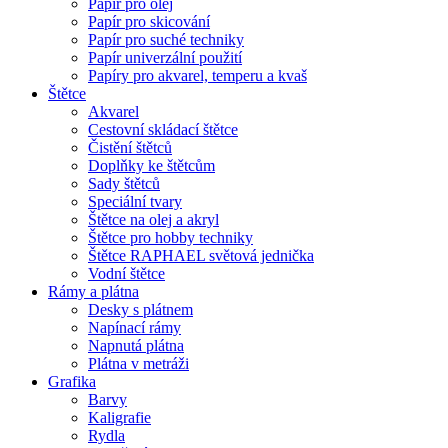
Papír pro olej
Papír pro skicování
Papír pro suché techniky
Papír univerzální použití
Papíry pro akvarel, temperu a kvaš
Štětce
Akvarel
Cestovní skládací štětce
Čistění štětců
Doplňky ke štětcům
Sady štětců
Speciální tvary
Štětce na olej a akryl
Štětce pro hobby techniky
Štětce RAPHAEL světová jednička
Vodní štětce
Rámy a plátna
Desky s plátnem
Napínací rámy
Napnutá plátna
Plátna v metráži
Grafika
Barvy
Kaligrafie
Rydla