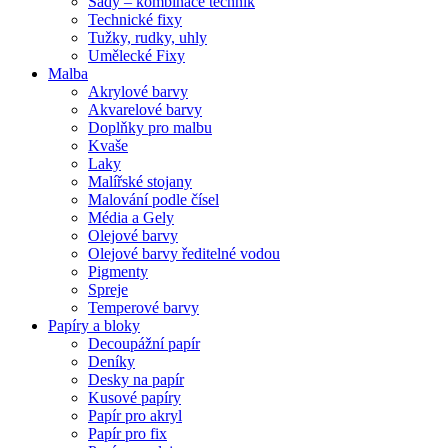
Sady – kombinace technik
Technické fixy
Tužky, rudky, uhly
Umělecké Fixy
Malba
Akrylové barvy
Akvarelové barvy
Doplňky pro malbu
Kvaše
Laky
Malířské stojany
Malování podle čísel
Média a Gely
Olejové barvy
Olejové barvy ředitelné vodou
Pigmenty
Spreje
Temperové barvy
Papíry a bloky
Decoupážní papír
Deníky
Desky na papír
Kusové papíry
Papír pro akryl
Papír pro fix