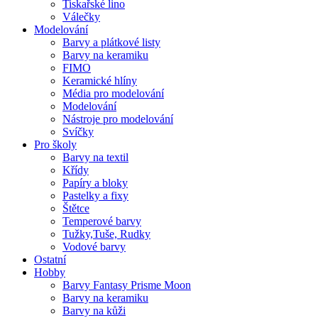
Tiskařské lino
Válečky
Modelování
Barvy a plátkové listy
Barvy na keramiku
FIMO
Keramické hlíny
Média pro modelování
Modelování
Nástroje pro modelování
Svíčky
Pro školy
Barvy na textil
Křídy
Papíry a bloky
Pastelky a fixy
Štětce
Temperové barvy
Tužky,Tuše, Rudky
Vodové barvy
Ostatní
Hobby
Barvy Fantasy Prisme Moon
Barvy na keramiku
Barvy na kůži