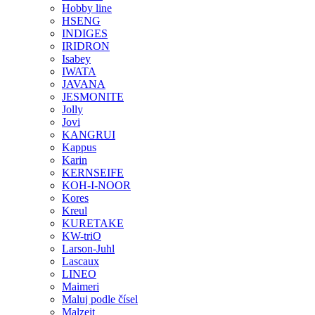
Hobby line
HSENG
INDIGES
IRIDRON
Isabey
IWATA
JAVANA
JESMONITE
Jolly
Jovi
KANGRUI
Kappus
Karin
KERNSEIFE
KOH-I-NOOR
Kores
Kreul
KURETAKE
KW-triO
Larson-Juhl
Lascaux
LINEO
Maimeri
Maluj podle čísel
Malzeit