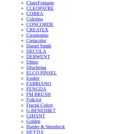
ClaireFontaine
CLEOPATRE
COBRA
Colorino
CONCORDE
CREATEX
Creatissimo
Cretacolor
Daniel Smith
DECOLA
DERWENT
Ditipo
Druchema
ELCO PINSEL
Essdee
FABRIANO
FENGDA
FM BRUSH
FolkArt
Fractal Colors
G.BENEDIKT
GHIANT
Golden
Harder & Steenbeck
HEYDA