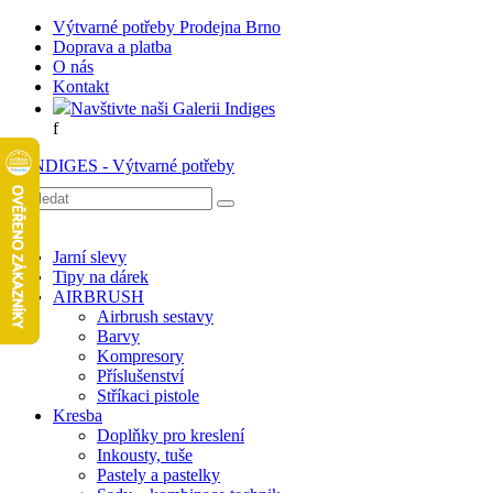
Výtvarné potřeby Prodejna Brno
Doprava a platba
O nás
Kontakt
Navštivte naši Galerii Indiges
f
Jarní slevy
Tipy na dárek
AIRBRUSH
Airbrush sestavy
Barvy
Kompresory
Příslušenství
Stříkaci pistole
Kresba
Doplňky pro kreslení
Inkousty, tuše
Pastely a pastelky