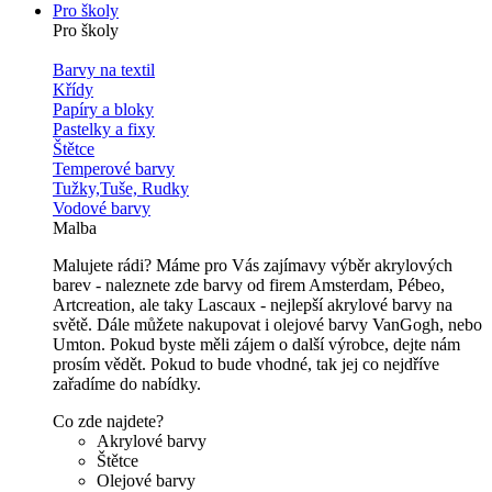
Pro školy
Pro školy
Barvy na textil
Křídy
Papíry a bloky
Pastelky a fixy
Štětce
Temperové barvy
Tužky,Tuše, Rudky
Vodové barvy
Malba
Malujete rádi? Máme pro Vás zajímavy výběr akrylových
barev - naleznete zde barvy od firem Amsterdam, Pébeo,
Artcreation, ale taky Lascaux - nejlepší akrylové barvy na
světě. Dále můžete nakupovat i olejové barvy VanGogh, nebo
Umton. Pokud byste měli zájem o další výrobce, dejte nám
prosím vědět. Pokud to bude vhodné, tak jej co nejdříve
zařadíme do nabídky.
Co zde najdete?
Akrylové barvy
Štětce
Olejové barvy