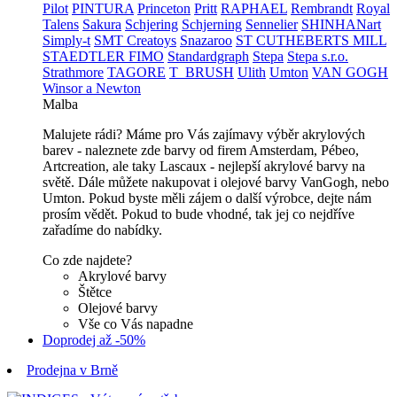
Pilot
PINTURA
Princeton
Pritt
RAPHAEL
Rembrandt
Royal
Talens
Sakura
Schjering
Schjerning
Sennelier
SHINHANart
Simply-t
SMT Creatoys
Snazaroo
ST CUTHEBERTS MILL
STAEDTLER FIMO
Standardgraph
Stepa
Stepa s.r.o.
Strathmore
TAGORE
T_BRUSH
Ulith
Umton
VAN GOGH
Winsor a Newton
Malba
Malujete rádi? Máme pro Vás zajímavy výběr akrylových
barev - naleznete zde barvy od firem Amsterdam, Pébeo,
Artcreation, ale taky Lascaux - nejlepší akrylové barvy na
světě. Dále můžete nakupovat i olejové barvy VanGogh, nebo
Umton. Pokud byste měli zájem o další výrobce, dejte nám
prosím vědět. Pokud to bude vhodné, tak jej co nejdříve
zařadíme do nabídky.
Co zde najdete?
Akrylové barvy
Štětce
Olejové barvy
Vše co Vás napadne
Doprodej až -50%
Prodejna v Brně