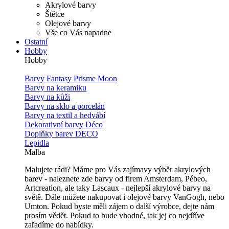
Akrylové barvy
Štětce
Olejové barvy
Vše co Vás napadne
Ostatní
Hobby
Hobby
Barvy Fantasy Prisme Moon
Barvy na keramiku
Barvy na kůži
Barvy na sklo a porcelán
Barvy na textil a hedvábí
Dekorativní barvy Déco
Doplňky barev DECO
Lepidla
Malba
Malujete rádi? Máme pro Vás zajímavy výběr akrylových
barev - naleznete zde barvy od firem Amsterdam, Pébeo,
Artcreation, ale taky Lascaux - nejlepší akrylové barvy na
světě. Dále můžete nakupovat i olejové barvy VanGogh, nebo
Umton. Pokud byste měli zájem o další výrobce, dejte nám
prosím vědět. Pokud to bude vhodné, tak jej co nejdříve
zařadíme do nabídky.