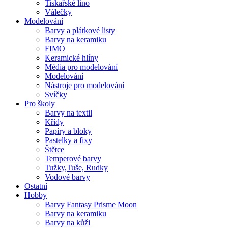
Tiskařské lino
Válečky
Modelování
Barvy a plátkové listy
Barvy na keramiku
FIMO
Keramické hlíny
Média pro modelování
Modelování
Nástroje pro modelování
Svíčky
Pro školy
Barvy na textil
Křídy
Papíry a bloky
Pastelky a fixy
Štětce
Temperové barvy
Tužky,Tuše, Rudky
Vodové barvy
Ostatní
Hobby
Barvy Fantasy Prisme Moon
Barvy na keramiku
Barvy na kůži