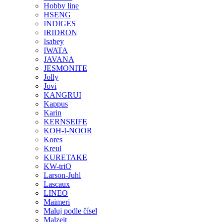
Hobby line
HSENG
INDIGES
IRIDRON
Isabey
IWATA
JAVANA
JESMONITE
Jolly
Jovi
KANGRUI
Kappus
Karin
KERNSEIFE
KOH-I-NOOR
Kores
Kreul
KURETAKE
KW-triO
Larson-Juhl
Lascaux
LINEO
Maimeri
Maluj podle čísel
Malzeit