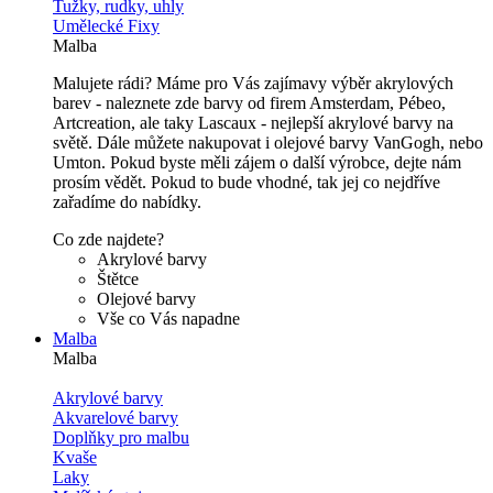
Tužky, rudky, uhly
Umělecké Fixy
Malba
Malujete rádi? Máme pro Vás zajímavy výběr akrylových
barev - naleznete zde barvy od firem Amsterdam, Pébeo,
Artcreation, ale taky Lascaux - nejlepší akrylové barvy na
světě. Dále můžete nakupovat i olejové barvy VanGogh, nebo
Umton. Pokud byste měli zájem o další výrobce, dejte nám
prosím vědět. Pokud to bude vhodné, tak jej co nejdříve
zařadíme do nabídky.
Co zde najdete?
Akrylové barvy
Štětce
Olejové barvy
Vše co Vás napadne
Malba
Malba
Akrylové barvy
Akvarelové barvy
Doplňky pro malbu
Kvaše
Laky