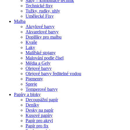
Sady – kombinace technik
Technické fixy
Tužky, rudky, uhly
Umělecké Fixy
Malba
Akrylové barvy
Akvarelové barvy
Doplňky pro malbu
Kvaše
Laky
Malířské stojany
Malování podle čísel
Média a Gely
Olejové barvy
Olejové barvy ředitelné vodou
Pigmenty
Spreje
Temperové barvy
Papíry a bloky
Decoupážní papír
Deníky
Desky na papír
Kusové papíry
Papír pro akryl
Papír pro fix