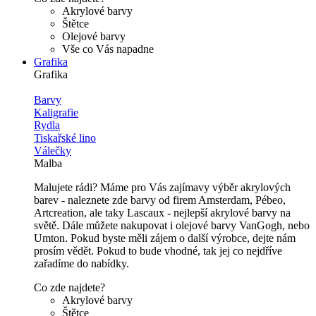
Akrylové barvy
Štětce
Olejové barvy
Vše co Vás napadne
Grafika
Grafika
Barvy
Kaligrafie
Rydla
Tiskařské lino
Válečky
Malba
Malujete rádi? Máme pro Vás zajímavy výběr akrylových
barev - naleznete zde barvy od firem Amsterdam, Pébeo,
Artcreation, ale taky Lascaux - nejlepší akrylové barvy na
světě. Dále můžete nakupovat i olejové barvy VanGogh, nebo
Umton. Pokud byste měli zájem o další výrobce, dejte nám
prosím vědět. Pokud to bude vhodné, tak jej co nejdříve
zařadíme do nabídky.
Co zde najdete?
Akrylové barvy
Štětce