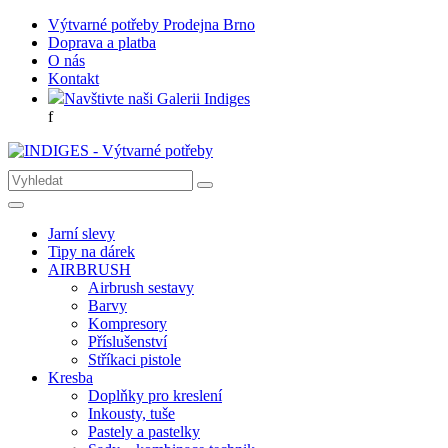
Výtvarné potřeby Prodejna Brno
Doprava a platba
O nás
Kontakt
Navštivte naši Galerii Indiges
f
Jarní slevy
Tipy na dárek
AIRBRUSH
Airbrush sestavy
Barvy
Kompresory
Příslušenství
Stříkaci pistole
Kresba
Doplňky pro kreslení
Inkousty, tuše
Pastely a pastelky