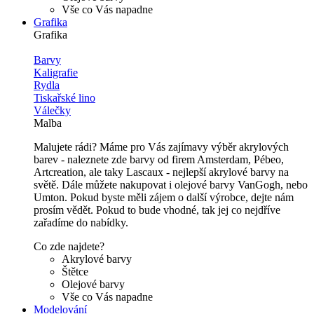
Vše co Vás napadne
Grafika
Grafika
Barvy
Kaligrafie
Rydla
Tiskařské lino
Válečky
Malba
Malujete rádi? Máme pro Vás zajímavy výběr akrylových
barev - naleznete zde barvy od firem Amsterdam, Pébeo,
Artcreation, ale taky Lascaux - nejlepší akrylové barvy na
světě. Dále můžete nakupovat i olejové barvy VanGogh, nebo
Umton. Pokud byste měli zájem o další výrobce, dejte nám
prosím vědět. Pokud to bude vhodné, tak jej co nejdříve
zařadíme do nabídky.
Co zde najdete?
Akrylové barvy
Štětce
Olejové barvy
Vše co Vás napadne
Modelování