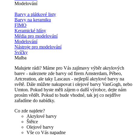
Modelování
Barvy a plátkové listy
Barvy na keramiku
FIMO
Keramické hlíny
Média pro modelování
Modelování
Nástroje pro modelování
Svíčky
Malba
Malujete rádi? Máme pro Vás zajímavy výběr akrylových
barev - naleznete zde barvy od firem Amsterdam, Pébeo,
Artcreation, ale taky Lascaux - nejlepší akrylové barvy na
světě. Dále můžete nakupovat i olejové barvy VanGogh, nebo
Umton. Pokud byste měli zájem o další výrobce, dejte nám
prosím vědět. Pokud to bude vhodné, tak jej co nejdříve
zařadíme do nabídky.
Co zde najdete?
Akrylové barvy
Štětce
Olejové barvy
Vše co Vás napadne