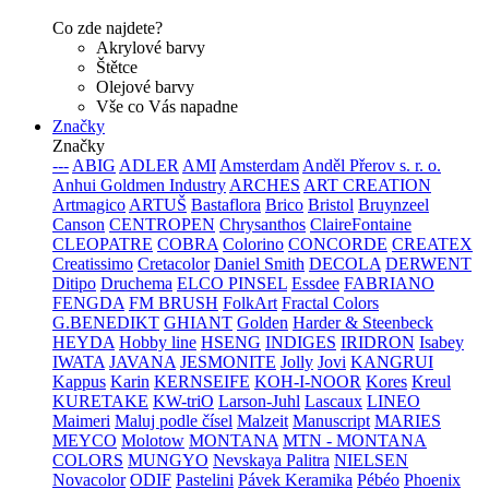
Co zde najdete?
Akrylové barvy
Štětce
Olejové barvy
Vše co Vás napadne
Značky
Značky
---
ABIG
ADLER
AMI
Amsterdam
Anděl Přerov s. r. o.
Anhui Goldmen Industry
ARCHES
ART CREATION
Artmagico
ARTUŠ
Bastaflora
Brico
Bristol
Bruynzeel
Canson
CENTROPEN
Chrysanthos
ClaireFontaine
CLEOPATRE
COBRA
Colorino
CONCORDE
CREATEX
Creatissimo
Cretacolor
Daniel Smith
DECOLA
DERWENT
Ditipo
Druchema
ELCO PINSEL
Essdee
FABRIANO
FENGDA
FM BRUSH
FolkArt
Fractal Colors
G.BENEDIKT
GHIANT
Golden
Harder & Steenbeck
HEYDA
Hobby line
HSENG
INDIGES
IRIDRON
Isabey
IWATA
JAVANA
JESMONITE
Jolly
Jovi
KANGRUI
Kappus
Karin
KERNSEIFE
KOH-I-NOOR
Kores
Kreul
KURETAKE
KW-triO
Larson-Juhl
Lascaux
LINEO
Maimeri
Maluj podle čísel
Malzeit
Manuscript
MARIES
MEYCO
Molotow
MONTANA
MTN - MONTANA
COLORS
MUNGYO
Nevskaya Palitra
NIELSEN
Novacolor
ODIF
Pastelini
Pávek Keramika
Pébéo
Phoenix