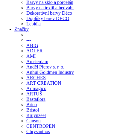
Barvy na sklo a porcelán
Barvy na textil a hedvábí
Dekorativní barvy Déco
Doplňky barev DECO
Lepidla
Značky
---
ABIG
ADLER
AMI
Amsterdam
Anděl Přerov s. r. o.
Anhui Goldmen Industry
ARCHES
ART CREATION
Artmagico
ARTUŠ
Bastaflora
Brico
Bristol
Bruynzeel
Canson
CENTROPEN
Chrysanthos