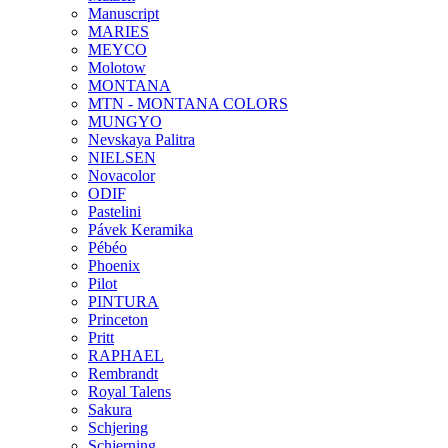
Manuscript
MARIES
MEYCO
Molotow
MONTANA
MTN - MONTANA COLORS
MUNGYO
Nevskaya Palitra
NIELSEN
Novacolor
ODIF
Pastelini
Pávek Keramika
Pébéo
Phoenix
Pilot
PINTURA
Princeton
Pritt
RAPHAEL
Rembrandt
Royal Talens
Sakura
Schjering
Schjerning