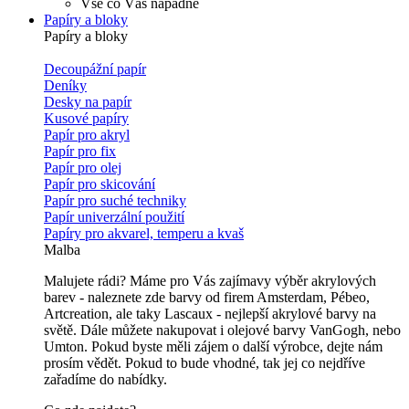
Vše co Vás napadne
Papíry a bloky
Papíry a bloky
Decoupážní papír
Deníky
Desky na papír
Kusové papíry
Papír pro akryl
Papír pro fix
Papír pro olej
Papír pro skicování
Papír pro suché techniky
Papír univerzální použití
Papíry pro akvarel, temperu a kvaš
Malba
Malujete rádi? Máme pro Vás zajímavy výběr akrylových
barev - naleznete zde barvy od firem Amsterdam, Pébeo,
Artcreation, ale taky Lascaux - nejlepší akrylové barvy na
světě. Dále můžete nakupovat i olejové barvy VanGogh, nebo
Umton. Pokud byste měli zájem o další výrobce, dejte nám
prosím vědět. Pokud to bude vhodné, tak jej co nejdříve
zařadíme do nabídky.