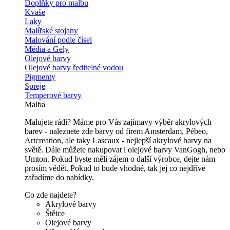
Doplňky pro malbu
Kvaše
Laky
Malířské stojany
Malování podle čísel
Média a Gely
Olejové barvy
Olejové barvy ředitelné vodou
Pigmenty
Spreje
Temperové barvy
Malba
Malujete rádi? Máme pro Vás zajímavy výběr akrylových
barev - naleznete zde barvy od firem Amsterdam, Pébeo,
Artcreation, ale taky Lascaux - nejlepší akrylové barvy na
světě. Dále můžete nakupovat i olejové barvy VanGogh, nebo
Umton. Pokud byste měli zájem o další výrobce, dejte nám
prosím vědět. Pokud to bude vhodné, tak jej co nejdříve
zařadíme do nabídky.
Co zde najdete?
Akrylové barvy
Štětce
Olejové barvy