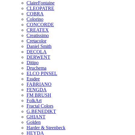
ClaireFontaine
CLEOPATRE
COBRA
Colorino
CONCORDE
CREATEX
Creatissimo
Cretacolor
Daniel Smith
DECOLA
DERWENT
Ditipo
Druchema
ELCO PINSEL
Essdee
FABRIANO
FENGDA
FM BRUSH
FolkArt
Fractal Colors
G.BENEDIKT
GHIANT
Golden
Harder & Steenbeck
HEYDA