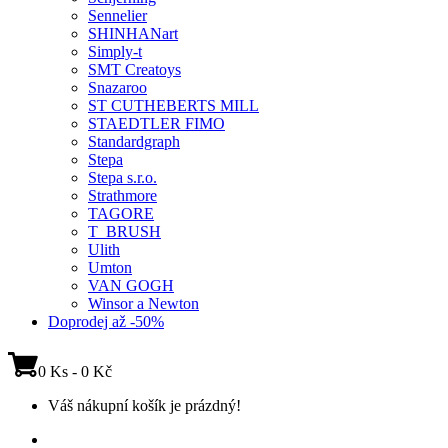
Sennelier
SHINHANart
Simply-t
SMT Creatoys
Snazaroo
ST CUTHEBERTS MILL
STAEDTLER FIMO
Standardgraph
Stepa
Stepa s.r.o.
Strathmore
TAGORE
T_BRUSH
Ulith
Umton
VAN GOGH
Winsor a Newton
Doprodej až -50%
0 Ks - 0 Kč
Váš nákupní košík je prázdný!