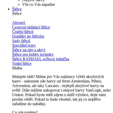
Vše co Vás napadne
Štětce
Štětce
Akvarel
Cestovní skládací štětce
Čistění štětců
Doplňky ke štětcům
Sady štětců
Speciální tvary
Štětce na olej a akryl
Štětce pro hobby techniky
Štětce RAPHAEL světová jednička
Vodní štětce
Malba
Malujete rádi? Máme pro Vás zajímavy výběr akrylových
barev - naleznete zde barvy od firem Amsterdam, Pébeo,
Artcreation, ale taky Lascaux - nejlepší akrylové barvy na
světě. Dále můžete nakupovat i olejové barvy VanGogh, nebo
Umton. Pokud byste měli zájem o další výrobce, dejte nám
prosím vědět. Pokud to bude vhodné, tak jej co nejdříve
zařadíme do nabídky.
Co zde najdete?