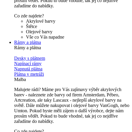
prosím vědět. Pokud to bude vhodné, tak jej co nejdříve
zařadíme do nabídky.
Co zde najdete?
Akrylové barvy
Štětce
Olejové barvy
Vše co Vás napadne
Rámy a plátna
Rámy a plátna
Desky s plátnem
Napínací rámy
Napnutá plátna
Plátna v metráži
Malba
Malujete rádi? Máme pro Vás zajímavy výběr akrylových
barev - naleznete zde barvy od firem Amsterdam, Pébeo,
Artcreation, ale taky Lascaux - nejlepší akrylové barvy na
světě. Dále můžete nakupovat i olejové barvy VanGogh, nebo
Umton. Pokud byste měli zájem o další výrobce, dejte nám
prosím vědět. Pokud to bude vhodné, tak jej co nejdříve
zařadíme do nabídky.
Co zde najdete?