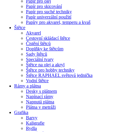
Papír pro olej
Papír pro skicování
Papír pro suché techniky
Papír univerzální použití
Papíry pro akvarel, temperu a kvaš
Štětce
Akvarel
Cestovní skládací štětce
Čistění štětců
Doplňky ke štětcům
Sady štětců
Speciální tvary
Štětce na olej a akryl
Štětce pro hobby techniky
Štětce RAPHAEL světová jednička
Vodní štětce
Rámy a plátna
Desky s plátnem
Napínací rámy
Napnutá plátna
Plátna v metráži
Grafika
Barvy
Kaligrafie
Rydla