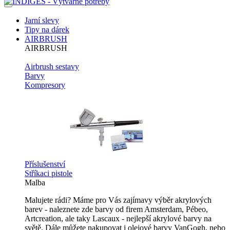
Jarní slevy
Tipy na dárek
AIRBRUSH
AIRBRUSH
Airbrush sestavy
Barvy
Kompresory
Příslušenství
Stříkaci pistole
Malba
Malujete rádi? Máme pro Vás zajímavy výběr akrylových
barev - naleznete zde barvy od firem Amsterdam, Pébeo,
Artcreation, ale taky Lascaux - nejlepší akrylové barvy na
světě. Dále můžete nakupovat i olejové barvy VanGogh, nebo