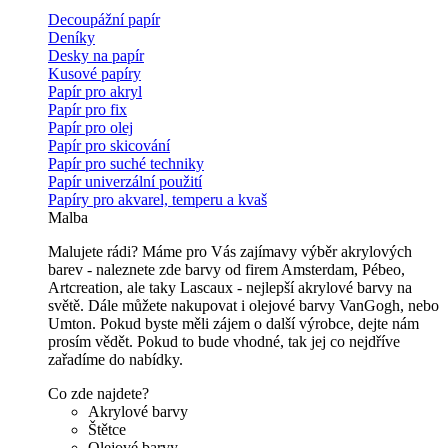
Decoupážní papír
Deníky
Desky na papír
Kusové papíry
Papír pro akryl
Papír pro fix
Papír pro olej
Papír pro skicování
Papír pro suché techniky
Papír univerzální použití
Papíry pro akvarel, temperu a kvaš
Malba
Malujete rádi? Máme pro Vás zajímavy výběr akrylových
barev - naleznete zde barvy od firem Amsterdam, Pébeo,
Artcreation, ale taky Lascaux - nejlepší akrylové barvy na
světě. Dále můžete nakupovat i olejové barvy VanGogh, nebo
Umton. Pokud byste měli zájem o další výrobce, dejte nám
prosím vědět. Pokud to bude vhodné, tak jej co nejdříve
zařadíme do nabídky.
Co zde najdete?
Akrylové barvy
Štětce
Olejové barvy