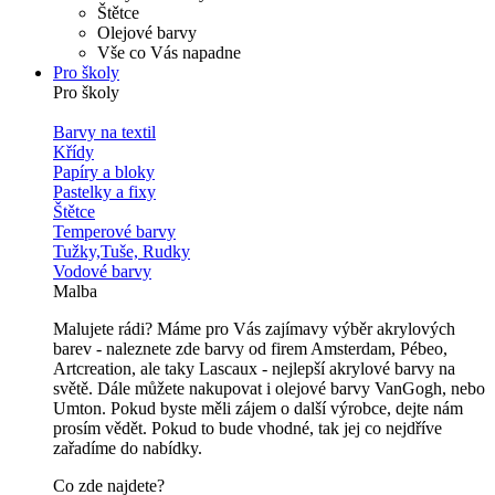
Štětce
Olejové barvy
Vše co Vás napadne
Pro školy
Pro školy
Barvy na textil
Křídy
Papíry a bloky
Pastelky a fixy
Štětce
Temperové barvy
Tužky,Tuše, Rudky
Vodové barvy
Malba
Malujete rádi? Máme pro Vás zajímavy výběr akrylových
barev - naleznete zde barvy od firem Amsterdam, Pébeo,
Artcreation, ale taky Lascaux - nejlepší akrylové barvy na
světě. Dále můžete nakupovat i olejové barvy VanGogh, nebo
Umton. Pokud byste měli zájem o další výrobce, dejte nám
prosím vědět. Pokud to bude vhodné, tak jej co nejdříve
zařadíme do nabídky.
Co zde najdete?