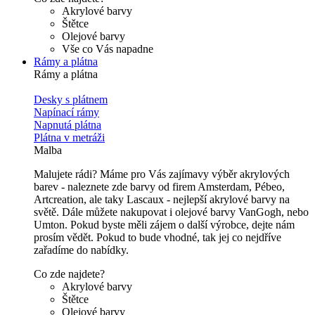
Akrylové barvy
Štětce
Olejové barvy
Vše co Vás napadne
Rámy a plátna
Rámy a plátna
Desky s plátnem
Napínací rámy
Napnutá plátna
Plátna v metráži
Malba
Malujete rádi? Máme pro Vás zajímavy výběr akrylových
barev - naleznete zde barvy od firem Amsterdam, Pébeo,
Artcreation, ale taky Lascaux - nejlepší akrylové barvy na
světě. Dále můžete nakupovat i olejové barvy VanGogh, nebo
Umton. Pokud byste měli zájem o další výrobce, dejte nám
prosím vědět. Pokud to bude vhodné, tak jej co nejdříve
zařadíme do nabídky.
Co zde najdete?
Akrylové barvy
Štětce
Olejové barvy