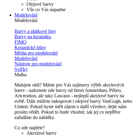
Olejové barvy
Vše co Vás napadne
Modelování
Modelování
Barvy a plátkové listy
Barvy na keramiku
FIMO
Keramické hlíny
Média pro modelování
Modelování
Nástroje pro modelování
Svíčky
Malba
Malujete rádi? Máme pro Vás zajímavy výběr akrylových
barev - naleznete zde barvy od firem Amsterdam, Pébeo,
Artcreation, ale taky Lascaux - nejlepší akrylové barvy na
světě. Dále můžete nakupovat i olejové barvy VanGogh, nebo
Umton. Pokud byste měli zájem o další výrobce, dejte nám
prosím vědět. Pokud to bude vhodné, tak jej co nejdříve
zařadíme do nabídky.
Co zde najdete?
Akrylové barvy