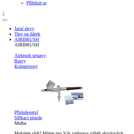
Přihlásit se
↑
Jarní slevy
Tipy na dárek
AIRBRUSH
AIRBRUSH
Airbrush sestavy
Barvy
Kompresory
Příslušenství
Stříkaci pistole
Malba
Malujete rádi? Máme pro Vás zajímavy výběr akrylových