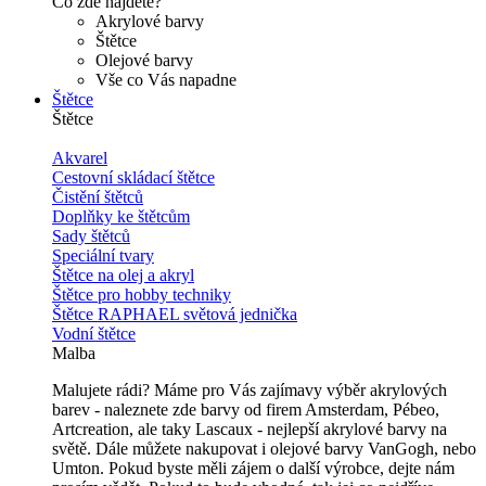
Co zde najdete?
Akrylové barvy
Štětce
Olejové barvy
Vše co Vás napadne
Štětce
Štětce
Akvarel
Cestovní skládací štětce
Čistění štětců
Doplňky ke štětcům
Sady štětců
Speciální tvary
Štětce na olej a akryl
Štětce pro hobby techniky
Štětce RAPHAEL světová jednička
Vodní štětce
Malba
Malujete rádi? Máme pro Vás zajímavy výběr akrylových
barev - naleznete zde barvy od firem Amsterdam, Pébeo,
Artcreation, ale taky Lascaux - nejlepší akrylové barvy na
světě. Dále můžete nakupovat i olejové barvy VanGogh, nebo
Umton. Pokud byste měli zájem o další výrobce, dejte nám