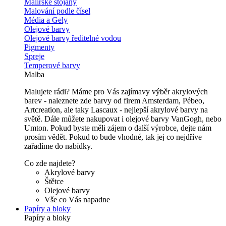
Malířské stojany
Malování podle čísel
Média a Gely
Olejové barvy
Olejové barvy ředitelné vodou
Pigmenty
Spreje
Temperové barvy
Malba
Malujete rádi? Máme pro Vás zajímavy výběr akrylových
barev - naleznete zde barvy od firem Amsterdam, Pébeo,
Artcreation, ale taky Lascaux - nejlepší akrylové barvy na
světě. Dále můžete nakupovat i olejové barvy VanGogh, nebo
Umton. Pokud byste měli zájem o další výrobce, dejte nám
prosím vědět. Pokud to bude vhodné, tak jej co nejdříve
zařadíme do nabídky.
Co zde najdete?
Akrylové barvy
Štětce
Olejové barvy
Vše co Vás napadne
Papíry a bloky
Papíry a bloky