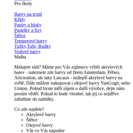
Pro školy
Barvy na textil
Křídy
Papíry a bloky
Pastelky a fixy
Štětce
Temperové barvy
Tužky,Tuše, Rudky
Vodové barvy
Malba
Malujete rádi? Máme pro Vás zajímavy výběr akrylových
barev - naleznete zde barvy od firem Amsterdam, Pébeo,
Artcreation, ale taky Lascaux - nejlepší akrylové barvy na
světě. Dále můžete nakupovat i olejové barvy VanGogh, nebo
Umton. Pokud byste měli zájem o další výrobce, dejte nám
prosím vědět. Pokud to bude vhodné, tak jej co nejdříve
zařadíme do nabídky.
Co zde najdete?
Akrylové barvy
Štětce
Olejové barvy
Vše co Vás napadne