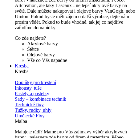
Artcreation, ale taky Lascaux - nejlepší akrylové barvy na
světě. Dále můžete nakupovat i olejové barvy VanGogh, nebo
Umton. Pokud byste měli zájem o další výrobce, dejte nám
prosím vědět. Pokud to bude vhodné, tak jej co nejdříve
zařadíme do nabídky.
Co zde najdete?
Akrylové barvy
Štětce
Olejové barvy
Vše co Vás napadne
Kresba
Kresba
Doplňky pro kreslení
Inkousty, tuše
Pastely a pastelky
Sady – kombinace technik
Technické fixy
Tužky, rudky, uhly
Umělecké Fixy
Malba
Malujete rádi? Máme pro Vás zajímavy výběr akrylových
barev - naleznete zde barvy od firem Amsterdam, Pébeo,