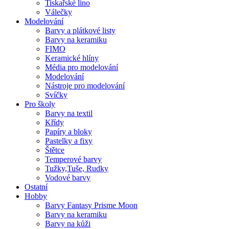
Tiskařské lino
Válečky
Modelování
Barvy a plátkové listy
Barvy na keramiku
FIMO
Keramické hlíny
Média pro modelování
Modelování
Nástroje pro modelování
Svíčky
Pro školy
Barvy na textil
Křídy
Papíry a bloky
Pastelky a fixy
Štětce
Temperové barvy
Tužky,Tuše, Rudky
Vodové barvy
Ostatní
Hobby
Barvy Fantasy Prisme Moon
Barvy na keramiku
Barvy na kůži