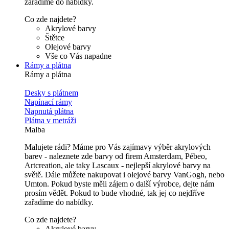
zařadíme do nabídky.
Co zde najdete?
Akrylové barvy
Štětce
Olejové barvy
Vše co Vás napadne
Rámy a plátna
Rámy a plátna
Desky s plátnem
Napínací rámy
Napnutá plátna
Plátna v metráži
Malba
Malujete rádi? Máme pro Vás zajímavy výběr akrylových
barev - naleznete zde barvy od firem Amsterdam, Pébeo,
Artcreation, ale taky Lascaux - nejlepší akrylové barvy na
světě. Dále můžete nakupovat i olejové barvy VanGogh, nebo
Umton. Pokud byste měli zájem o další výrobce, dejte nám
prosím vědět. Pokud to bude vhodné, tak jej co nejdříve
zařadíme do nabídky.
Co zde najdete?
Akrylové barvy