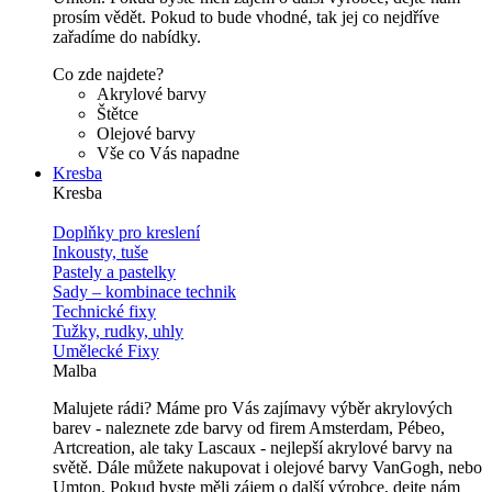
prosím vědět. Pokud to bude vhodné, tak jej co nejdříve
zařadíme do nabídky.
Co zde najdete?
Akrylové barvy
Štětce
Olejové barvy
Vše co Vás napadne
Kresba
Kresba
Doplňky pro kreslení
Inkousty, tuše
Pastely a pastelky
Sady – kombinace technik
Technické fixy
Tužky, rudky, uhly
Umělecké Fixy
Malba
Malujete rádi? Máme pro Vás zajímavy výběr akrylových
barev - naleznete zde barvy od firem Amsterdam, Pébeo,
Artcreation, ale taky Lascaux - nejlepší akrylové barvy na
světě. Dále můžete nakupovat i olejové barvy VanGogh, nebo
Umton. Pokud byste měli zájem o další výrobce, dejte nám