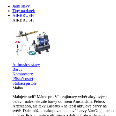
Jarní slevy
Tipy na dárek
AIRBRUSH
AIRBRUSH
Airbrush sestavy
Barvy
Kompresory
Příslušenství
Stříkaci pistole
Malba
Malujete rádi? Máme pro Vás zajímavy výběr akrylových
barev - naleznete zde barvy od firem Amsterdam, Pébeo,
Artcreation, ale taky Lascaux - nejlepší akrylové barvy na
světě. Dále můžete nakupovat i olejové barvy VanGogh, nebo
Umton. Pokud byste měli zájem o další výrobce, dejte nám