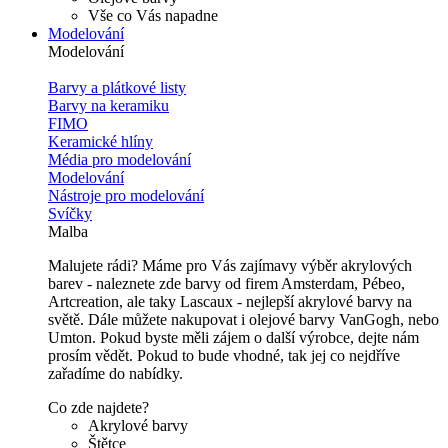
Vše co Vás napadne
Modelování
Modelování
Barvy a plátkové listy
Barvy na keramiku
FIMO
Keramické hlíny
Média pro modelování
Modelování
Nástroje pro modelování
Svíčky
Malba
Malujete rádi? Máme pro Vás zajímavy výběr akrylových
barev - naleznete zde barvy od firem Amsterdam, Pébeo,
Artcreation, ale taky Lascaux - nejlepší akrylové barvy na
světě. Dále můžete nakupovat i olejové barvy VanGogh, nebo
Umton. Pokud byste měli zájem o další výrobce, dejte nám
prosím vědět. Pokud to bude vhodné, tak jej co nejdříve
zařadíme do nabídky.
Co zde najdete?
Akrylové barvy
Štětce