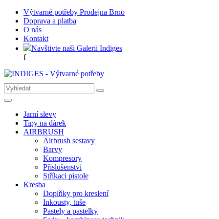
Výtvarné potřeby Prodejna Brno
Doprava a platba
O nás
Kontakt
Navštivte naši Galerii Indiges
f
Jarní slevy
Tipy na dárek
AIRBRUSH
Airbrush sestavy
Barvy
Kompresory
Příslušenství
Stříkaci pistole
Kresba
Doplňky pro kreslení
Inkousty, tuše
Pastely a pastelky