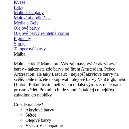
Kvaše
Laky
Malířské stojany
Malování podle čísel
Média a Gely
Olejové barvy
Olejové barvy ředitelné vodou
Pigmenty
Spreje
Temperové barvy
Malba
Malujete rádi? Máme pro Vás zajímavy výběr akrylových
barev - naleznete zde barvy od firem Amsterdam, Pébeo,
Artcreation, ale taky Lascaux - nejlepší akrylové barvy na
světě. Dále můžete nakupovat i olejové barvy VanGogh, nebo
Umton. Pokud byste měli zájem o další výrobce, dejte nám
prosím vědět. Pokud to bude vhodné, tak jej co nejdříve
zařadíme do nabídky.
Co zde najdete?
Akrylové barvy
Štětce
Olejové barvy
Vše co Vás napadne