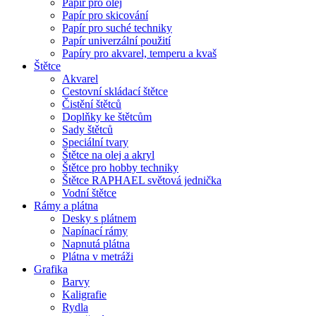
Papír pro olej
Papír pro skicování
Papír pro suché techniky
Papír univerzální použití
Papíry pro akvarel, temperu a kvaš
Štětce
Akvarel
Cestovní skládací štětce
Čistění štětců
Doplňky ke štětcům
Sady štětců
Speciální tvary
Štětce na olej a akryl
Štětce pro hobby techniky
Štětce RAPHAEL světová jednička
Vodní štětce
Rámy a plátna
Desky s plátnem
Napínací rámy
Napnutá plátna
Plátna v metráži
Grafika
Barvy
Kaligrafie
Rydla