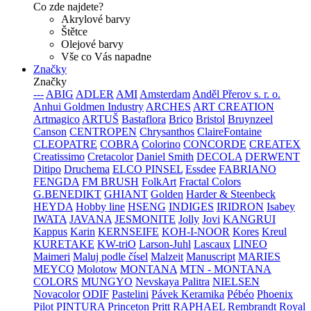
Co zde najdete?
Akrylové barvy
Štětce
Olejové barvy
Vše co Vás napadne
Značky
Značky
---
ABIG
ADLER
AMI
Amsterdam
Anděl Přerov s. r. o.
Anhui Goldmen Industry
ARCHES
ART CREATION
Artmagico
ARTUŠ
Bastaflora
Brico
Bristol
Bruynzeel
Canson
CENTROPEN
Chrysanthos
ClaireFontaine
CLEOPATRE
COBRA
Colorino
CONCORDE
CREATEX
Creatissimo
Cretacolor
Daniel Smith
DECOLA
DERWENT
Ditipo
Druchema
ELCO PINSEL
Essdee
FABRIANO
FENGDA
FM BRUSH
FolkArt
Fractal Colors
G.BENEDIKT
GHIANT
Golden
Harder & Steenbeck
HEYDA
Hobby line
HSENG
INDIGES
IRIDRON
Isabey
IWATA
JAVANA
JESMONITE
Jolly
Jovi
KANGRUI
Kappus
Karin
KERNSEIFE
KOH-I-NOOR
Kores
Kreul
KURETAKE
KW-triO
Larson-Juhl
Lascaux
LINEO
Maimeri
Maluj podle čísel
Malzeit
Manuscript
MARIES
MEYCO
Molotow
MONTANA
MTN - MONTANA
COLORS
MUNGYO
Nevskaya Palitra
NIELSEN
Novacolor
ODIF
Pastelini
Pávek Keramika
Pébéo
Phoenix
Pilot
PINTURA
Princeton
Pritt
RAPHAEL
Rembrandt
Royal