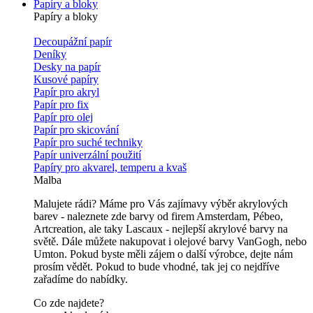
Papíry a bloky
Papíry a bloky
Decoupážní papír
Deníky
Desky na papír
Kusové papíry
Papír pro akryl
Papír pro fix
Papír pro olej
Papír pro skicování
Papír pro suché techniky
Papír univerzální použití
Papíry pro akvarel, temperu a kvaš
Malba
Malujete rádi? Máme pro Vás zajímavy výběr akrylových
barev - naleznete zde barvy od firem Amsterdam, Pébeo,
Artcreation, ale taky Lascaux - nejlepší akrylové barvy na
světě. Dále můžete nakupovat i olejové barvy VanGogh, nebo
Umton. Pokud byste měli zájem o další výrobce, dejte nám
prosím vědět. Pokud to bude vhodné, tak jej co nejdříve
zařadíme do nabídky.
Co zde najdete?