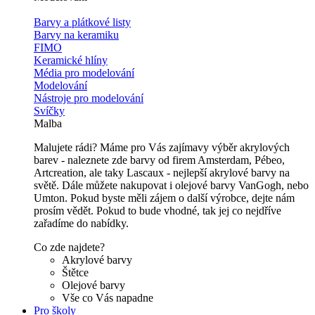
Barvy a plátkové listy
Barvy na keramiku
FIMO
Keramické hlíny
Média pro modelování
Modelování
Nástroje pro modelování
Svíčky
Malba
Malujete rádi? Máme pro Vás zajímavy výběr akrylových
barev - naleznete zde barvy od firem Amsterdam, Pébeo,
Artcreation, ale taky Lascaux - nejlepší akrylové barvy na
světě. Dále můžete nakupovat i olejové barvy VanGogh, nebo
Umton. Pokud byste měli zájem o další výrobce, dejte nám
prosím vědět. Pokud to bude vhodné, tak jej co nejdříve
zařadíme do nabídky.
Co zde najdete?
Akrylové barvy
Štětce
Olejové barvy
Vše co Vás napadne
Pro školy