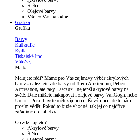
Štětce
Olejové barvy
Vše co Vás napadne
Grafika
Grafika
Barvy
Kaligrafie
Rydla
Tiskařské lino
Válečky
Malba
Malujete rádi? Máme pro Vás zajímavy výběr akrylových
barev - naleznete zde barvy od firem Amsterdam, Pébeo,
Artcreation, ale taky Lascaux - nejlepší akrylové barvy na
světě. Dále můžete nakupovat i olejové barvy VanGogh, nebo
Umton. Pokud byste měli zájem o další výrobce, dejte nám
prosím vědět. Pokud to bude vhodné, tak jej co nejdříve
zařadíme do nabídky.
Co zde najdete?
Akrylové barvy
Štětce
Olejové barvy