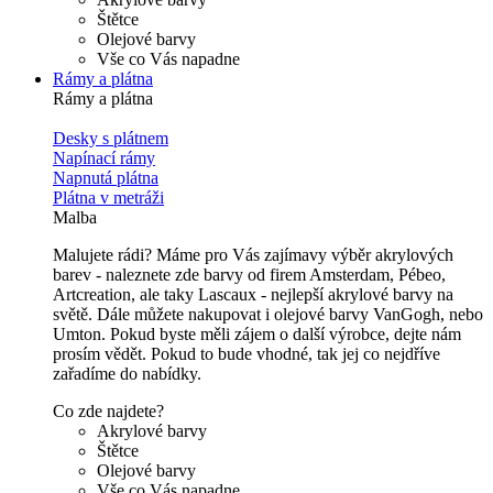
Štětce
Olejové barvy
Vše co Vás napadne
Rámy a plátna
Rámy a plátna
Desky s plátnem
Napínací rámy
Napnutá plátna
Plátna v metráži
Malba
Malujete rádi? Máme pro Vás zajímavy výběr akrylových
barev - naleznete zde barvy od firem Amsterdam, Pébeo,
Artcreation, ale taky Lascaux - nejlepší akrylové barvy na
světě. Dále můžete nakupovat i olejové barvy VanGogh, nebo
Umton. Pokud byste měli zájem o další výrobce, dejte nám
prosím vědět. Pokud to bude vhodné, tak jej co nejdříve
zařadíme do nabídky.
Co zde najdete?
Akrylové barvy
Štětce
Olejové barvy
Vše co Vás napadne