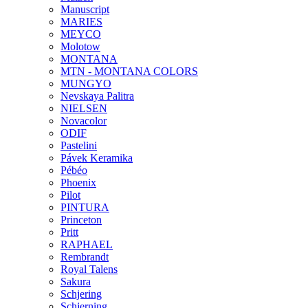
Manuscript
MARIES
MEYCO
Molotow
MONTANA
MTN - MONTANA COLORS
MUNGYO
Nevskaya Palitra
NIELSEN
Novacolor
ODIF
Pastelini
Pávek Keramika
Pébéo
Phoenix
Pilot
PINTURA
Princeton
Pritt
RAPHAEL
Rembrandt
Royal Talens
Sakura
Schjering
Schjerning