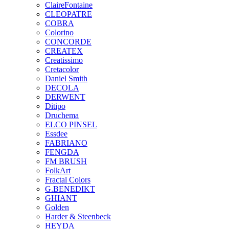
ClaireFontaine
CLEOPATRE
COBRA
Colorino
CONCORDE
CREATEX
Creatissimo
Cretacolor
Daniel Smith
DECOLA
DERWENT
Ditipo
Druchema
ELCO PINSEL
Essdee
FABRIANO
FENGDA
FM BRUSH
FolkArt
Fractal Colors
G.BENEDIKT
GHIANT
Golden
Harder & Steenbeck
HEYDA