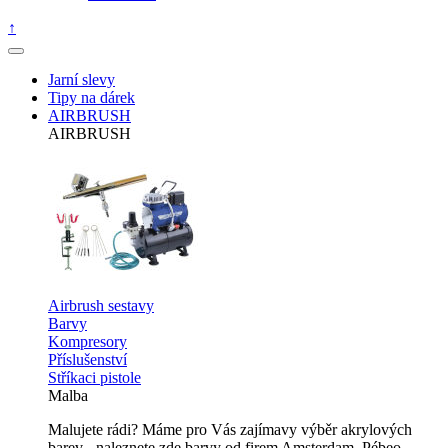
↑
Jarní slevy
Tipy na dárek
AIRBRUSH
AIRBRUSH
Airbrush sestavy
Barvy
Kompresory
Příslušenství
Stříkaci pistole
Malba
Malujete rádi? Máme pro Vás zajímavy výběr akrylových
barev - naleznete zde barvy od firem Amsterdam, Pébeo,