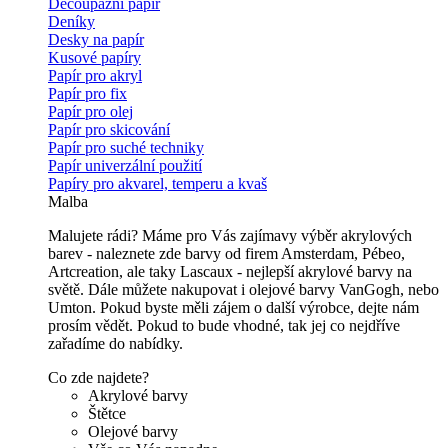
Decoupážní papír
Deníky
Desky na papír
Kusové papíry
Papír pro akryl
Papír pro fix
Papír pro olej
Papír pro skicování
Papír pro suché techniky
Papír univerzální použití
Papíry pro akvarel, temperu a kvaš
Malba
Malujete rádi? Máme pro Vás zajímavy výběr akrylových
barev - naleznete zde barvy od firem Amsterdam, Pébeo,
Artcreation, ale taky Lascaux - nejlepší akrylové barvy na
světě. Dále můžete nakupovat i olejové barvy VanGogh, nebo
Umton. Pokud byste měli zájem o další výrobce, dejte nám
prosím vědět. Pokud to bude vhodné, tak jej co nejdříve
zařadíme do nabídky.
Co zde najdete?
Akrylové barvy
Štětce
Olejové barvy