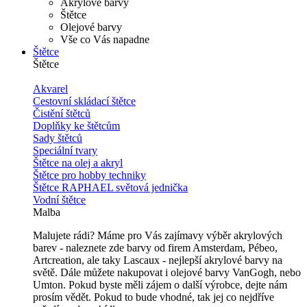
Akrylové barvy
Štětce
Olejové barvy
Vše co Vás napadne
Štětce
Štětce
Akvarel
Cestovní skládací štětce
Čistění štětců
Doplňky ke štětcům
Sady štětců
Speciální tvary
Štětce na olej a akryl
Štětce pro hobby techniky
Štětce RAPHAEL světová jednička
Vodní štětce
Malba
Malujete rádi? Máme pro Vás zajímavy výběr akrylových
barev - naleznete zde barvy od firem Amsterdam, Pébeo,
Artcreation, ale taky Lascaux - nejlepší akrylové barvy na
světě. Dále můžete nakupovat i olejové barvy VanGogh, nebo
Umton. Pokud byste měli zájem o další výrobce, dejte nám
prosím vědět. Pokud to bude vhodné, tak jej co nejdříve