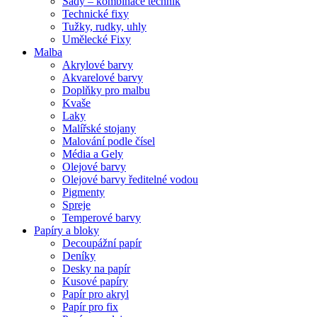
Sady – kombinace technik
Technické fixy
Tužky, rudky, uhly
Umělecké Fixy
Malba
Akrylové barvy
Akvarelové barvy
Doplňky pro malbu
Kvaše
Laky
Malířské stojany
Malování podle čísel
Média a Gely
Olejové barvy
Olejové barvy ředitelné vodou
Pigmenty
Spreje
Temperové barvy
Papíry a bloky
Decoupážní papír
Deníky
Desky na papír
Kusové papíry
Papír pro akryl
Papír pro fix