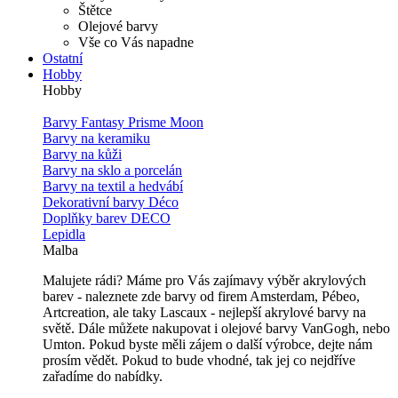
Štětce
Olejové barvy
Vše co Vás napadne
Ostatní
Hobby
Hobby
Barvy Fantasy Prisme Moon
Barvy na keramiku
Barvy na kůži
Barvy na sklo a porcelán
Barvy na textil a hedvábí
Dekorativní barvy Déco
Doplňky barev DECO
Lepidla
Malba
Malujete rádi? Máme pro Vás zajímavy výběr akrylových
barev - naleznete zde barvy od firem Amsterdam, Pébeo,
Artcreation, ale taky Lascaux - nejlepší akrylové barvy na
světě. Dále můžete nakupovat i olejové barvy VanGogh, nebo
Umton. Pokud byste měli zájem o další výrobce, dejte nám
prosím vědět. Pokud to bude vhodné, tak jej co nejdříve
zařadíme do nabídky.