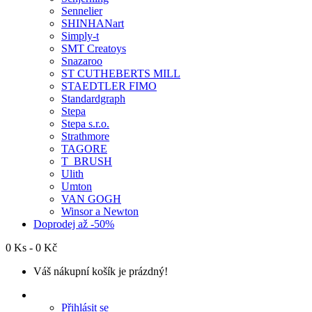
Sennelier
SHINHANart
Simply-t
SMT Creatoys
Snazaroo
ST CUTHEBERTS MILL
STAEDTLER FIMO
Standardgraph
Stepa
Stepa s.r.o.
Strathmore
TAGORE
T_BRUSH
Ulith
Umton
VAN GOGH
Winsor a Newton
Doprodej až -50%
0 Ks - 0 Kč
Váš nákupní košík je prázdný!
Přihlásit se