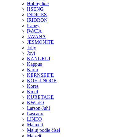
Hobby line
HSENG
INDIGES
IRIDRON
Isabey
IWATA
JAVANA
JESMONITE
Jolly
Jovi
KANGRUI
Kappus
Karin
KERNSEIFE
KOH-I-NOOR
Kores
Kreul
KURETAKE
KW-triO
Larson-Juhl
Lascaux
LINEO
Maimeri
Maluj podle čísel
Malzeit