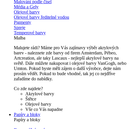
Malování podle čísel
Média a Gely
Olejové barvy
Olejové barvy ředitelné vodou
Pigmenty
Spreje
Temperové barvy
Malba
Malujete rádi? Máme pro Vás zajímavy výběr akrylových
barev - naleznete zde barvy od firem Amsterdam, Pébeo,
Artcreation, ale taky Lascaux - nejlepší akrylové barvy na
světě. Dále můžete nakupovat i olejové barvy VanGogh, nebo
Umton. Pokud byste měli zájem o další výrobce, dejte nám
prosím vědět. Pokud to bude vhodné, tak jej co nejdříve
zařadíme do nabídky.
Co zde najdete?
Akrylové barvy
Štětce
Olejové barvy
Vše co Vás napadne
Papíry a bloky
Papíry a bloky