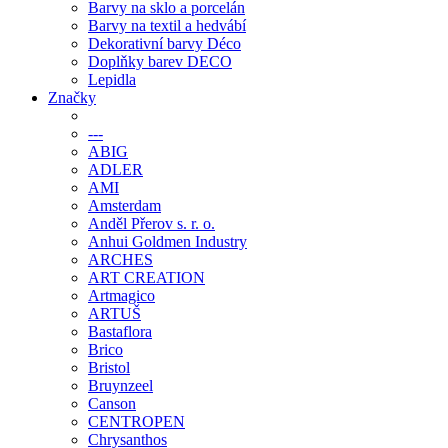
Barvy na sklo a porcelán
Barvy na textil a hedvábí
Dekorativní barvy Déco
Doplňky barev DECO
Lepidla
Značky
---
ABIG
ADLER
AMI
Amsterdam
Anděl Přerov s. r. o.
Anhui Goldmen Industry
ARCHES
ART CREATION
Artmagico
ARTUŠ
Bastaflora
Brico
Bristol
Bruynzeel
Canson
CENTROPEN
Chrysanthos