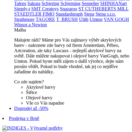
Talens
Sakura
Schjering
Schjerning
Sennelier
SHINHANart
Simply-t
SMT Creatoys
Snazaroo
ST CUTHEBERTS MILL
STAEDTLER FIMO
Standardgraph
Stepa
Stepa s.r.o.
Strathmore
TAGORE
T_BRUSH
Ulith
Umton
VAN GOGH
Winsor a Newton
Malba
Malujete rádi? Máme pro Vás zajímavy výběr akrylových
barev - naleznete zde barvy od firem Amsterdam, Pébeo,
Artcreation, ale taky Lascaux - nejlepší akrylové barvy na
světě. Dále můžete nakupovat i olejové barvy VanGogh, nebo
Umton. Pokud byste měli zájem o další výrobce, dejte nám
prosím vědět. Pokud to bude vhodné, tak jej co nejdříve
zařadíme do nabídky.
Co zde najdete?
Akrylové barvy
Štětce
Olejové barvy
Vše co Vás napadne
Doprodej až -50%
Prodejna v Brně