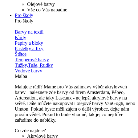
Olejové barvy
Vše co Vás napadne
Pro školy
Pro školy
Barvy na textil
Křídy
Papíry a bloky
Pastelky a fixy
Štětce
Temperové barvy
Tužky,Tuše, Rudky
Vodové barvy
Malba
Malujete rádi? Máme pro Vás zajímavy výběr akrylových
barev - naleznete zde barvy od firem Amsterdam, Pébeo,
Artcreation, ale taky Lascaux - nejlepší akrylové barvy na
světě. Dále můžete nakupovat i olejové barvy VanGogh, nebo
Umton. Pokud byste měli zájem o další výrobce, dejte nám
prosím vědět. Pokud to bude vhodné, tak jej co nejdříve
zařadíme do nabídky.
Co zde najdete?
Akrylové barvy