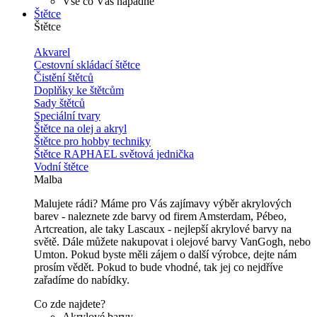
Vše co Vás napadne
Štětce
Štětce
Akvarel
Cestovní skládací štětce
Čistění štětců
Doplňky ke štětcům
Sady štětců
Speciální tvary
Štětce na olej a akryl
Štětce pro hobby techniky
Štětce RAPHAEL světová jednička
Vodní štětce
Malba
Malujete rádi? Máme pro Vás zajímavy výběr akrylových
barev - naleznete zde barvy od firem Amsterdam, Pébeo,
Artcreation, ale taky Lascaux - nejlepší akrylové barvy na
světě. Dále můžete nakupovat i olejové barvy VanGogh, nebo
Umton. Pokud byste měli zájem o další výrobce, dejte nám
prosím vědět. Pokud to bude vhodné, tak jej co nejdříve
zařadíme do nabídky.
Co zde najdete?
Akrylové barvy