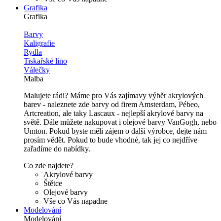
Grafika
Grafika
Barvy
Kaligrafie
Rydla
Tiskařské lino
Válečky
Malba
Malujete rádi? Máme pro Vás zajímavy výběr akrylových
barev - naleznete zde barvy od firem Amsterdam, Pébeo,
Artcreation, ale taky Lascaux - nejlepší akrylové barvy na
světě. Dále můžete nakupovat i olejové barvy VanGogh, nebo
Umton. Pokud byste měli zájem o další výrobce, dejte nám
prosím vědět. Pokud to bude vhodné, tak jej co nejdříve
zařadíme do nabídky.
Co zde najdete?
Akrylové barvy
Štětce
Olejové barvy
Vše co Vás napadne
Modelování
Modelování