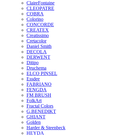
ClaireFontaine
CLEOPATRE
COBRA
Colorino
CONCORDE
CREATEX
Creatissimo
Cretacolor
Daniel Smith
DECOLA
DERWENT
Ditipo
Druchema
ELCO PINSEL
Essdee
FABRIANO
FENGDA
FM BRUSH
FolkArt
Fractal Colors
G.BENEDIKT
GHIANT
Golden
Harder & Steenbeck
HEYDA