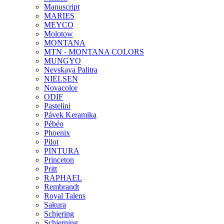
Manuscript
MARIES
MEYCO
Molotow
MONTANA
MTN - MONTANA COLORS
MUNGYO
Nevskaya Palitra
NIELSEN
Novacolor
ODIF
Pastelini
Pávek Keramika
Pébéo
Phoenix
Pilot
PINTURA
Princeton
Pritt
RAPHAEL
Rembrandt
Royal Talens
Sakura
Schjering
Schjerning