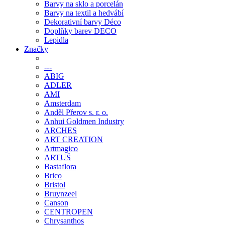
Barvy na sklo a porcelán
Barvy na textil a hedvábí
Dekorativní barvy Déco
Doplňky barev DECO
Lepidla
Značky
---
ABIG
ADLER
AMI
Amsterdam
Anděl Přerov s. r. o.
Anhui Goldmen Industry
ARCHES
ART CREATION
Artmagico
ARTUŠ
Bastaflora
Brico
Bristol
Bruynzeel
Canson
CENTROPEN
Chrysanthos