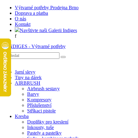
Výtvarné potřeby Prodejna Brno
Doprava a platba
O nás
Kontakt
Navštivte naši Galerii Indiges
f
Jarní slevy
Tipy na dárek
AIRBRUSH
Airbrush sestavy
Barvy
Kompresory
Příslušenství
Stříkaci pistole
Kresba
Doplňky pro kreslení
Inkousty, tuše
Pastely a pastelky