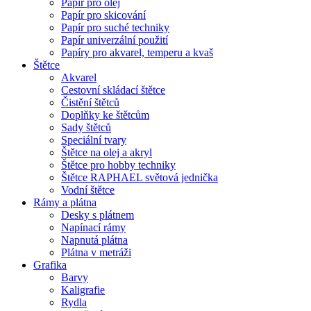
Papír pro olej
Papír pro skicování
Papír pro suché techniky
Papír univerzální použití
Papíry pro akvarel, temperu a kvaš
Štětce
Akvarel
Cestovní skládací štětce
Čistění štětců
Doplňky ke štětcům
Sady štětců
Speciální tvary
Štětce na olej a akryl
Štětce pro hobby techniky
Štětce RAPHAEL světová jednička
Vodní štětce
Rámy a plátna
Desky s plátnem
Napínací rámy
Napnutá plátna
Plátna v metráži
Grafika
Barvy
Kaligrafie
Rydla