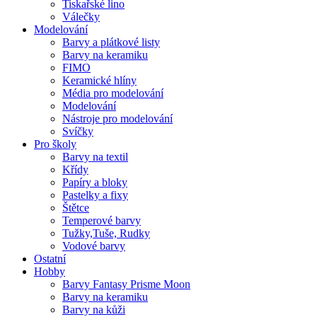
Tiskařské lino
Válečky
Modelování
Barvy a plátkové listy
Barvy na keramiku
FIMO
Keramické hlíny
Média pro modelování
Modelování
Nástroje pro modelování
Svíčky
Pro školy
Barvy na textil
Křídy
Papíry a bloky
Pastelky a fixy
Štětce
Temperové barvy
Tužky,Tuše, Rudky
Vodové barvy
Ostatní
Hobby
Barvy Fantasy Prisme Moon
Barvy na keramiku
Barvy na kůži