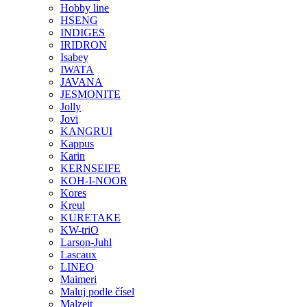
Hobby line
HSENG
INDIGES
IRIDRON
Isabey
IWATA
JAVANA
JESMONITE
Jolly
Jovi
KANGRUI
Kappus
Karin
KERNSEIFE
KOH-I-NOOR
Kores
Kreul
KURETAKE
KW-triO
Larson-Juhl
Lascaux
LINEO
Maimeri
Maluj podle čísel
Malzeit