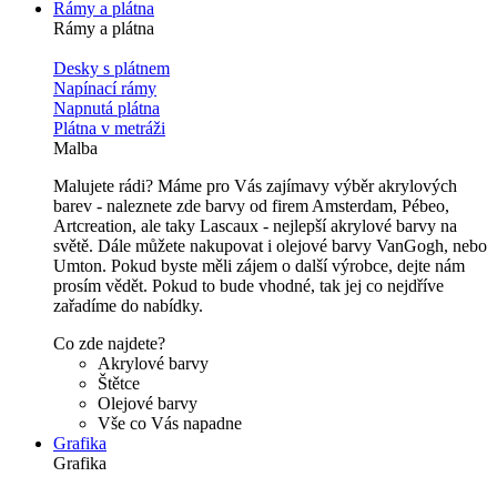
Rámy a plátna
Rámy a plátna
Desky s plátnem
Napínací rámy
Napnutá plátna
Plátna v metráži
Malba
Malujete rádi? Máme pro Vás zajímavy výběr akrylových
barev - naleznete zde barvy od firem Amsterdam, Pébeo,
Artcreation, ale taky Lascaux - nejlepší akrylové barvy na
světě. Dále můžete nakupovat i olejové barvy VanGogh, nebo
Umton. Pokud byste měli zájem o další výrobce, dejte nám
prosím vědět. Pokud to bude vhodné, tak jej co nejdříve
zařadíme do nabídky.
Co zde najdete?
Akrylové barvy
Štětce
Olejové barvy
Vše co Vás napadne
Grafika
Grafika