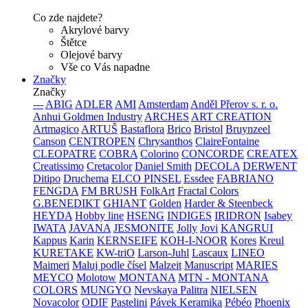
Co zde najdete?
Akrylové barvy
Štětce
Olejové barvy
Vše co Vás napadne
Značky
Značky
---
ABIG
ADLER
AMI
Amsterdam
Anděl Přerov s. r. o.
Anhui Goldmen Industry
ARCHES
ART CREATION
Artmagico
ARTUŠ
Bastaflora
Brico
Bristol
Bruynzeel
Canson
CENTROPEN
Chrysanthos
ClaireFontaine
CLEOPATRE
COBRA
Colorino
CONCORDE
CREATEX
Creatissimo
Cretacolor
Daniel Smith
DECOLA
DERWENT
Ditipo
Druchema
ELCO PINSEL
Essdee
FABRIANO
FENGDA
FM BRUSH
FolkArt
Fractal Colors
G.BENEDIKT
GHIANT
Golden
Harder & Steenbeck
HEYDA
Hobby line
HSENG
INDIGES
IRIDRON
Isabey
IWATA
JAVANA
JESMONITE
Jolly
Jovi
KANGRUI
Kappus
Karin
KERNSEIFE
KOH-I-NOOR
Kores
Kreul
KURETAKE
KW-triO
Larson-Juhl
Lascaux
LINEO
Maimeri
Maluj podle čísel
Malzeit
Manuscript
MARIES
MEYCO
Molotow
MONTANA
MTN - MONTANA
COLORS
MUNGYO
Nevskaya Palitra
NIELSEN
Novacolor
ODIF
Pastelini
Pávek Keramika
Pébéo
Phoenix