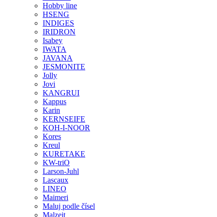
Hobby line
HSENG
INDIGES
IRIDRON
Isabey
IWATA
JAVANA
JESMONITE
Jolly
Jovi
KANGRUI
Kappus
Karin
KERNSEIFE
KOH-I-NOOR
Kores
Kreul
KURETAKE
KW-triO
Larson-Juhl
Lascaux
LINEO
Maimeri
Maluj podle čísel
Malzeit