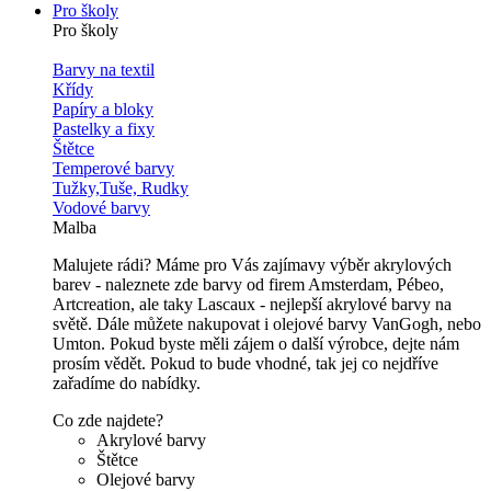
Pro školy
Pro školy
Barvy na textil
Křídy
Papíry a bloky
Pastelky a fixy
Štětce
Temperové barvy
Tužky,Tuše, Rudky
Vodové barvy
Malba
Malujete rádi? Máme pro Vás zajímavy výběr akrylových
barev - naleznete zde barvy od firem Amsterdam, Pébeo,
Artcreation, ale taky Lascaux - nejlepší akrylové barvy na
světě. Dále můžete nakupovat i olejové barvy VanGogh, nebo
Umton. Pokud byste měli zájem o další výrobce, dejte nám
prosím vědět. Pokud to bude vhodné, tak jej co nejdříve
zařadíme do nabídky.
Co zde najdete?
Akrylové barvy
Štětce
Olejové barvy