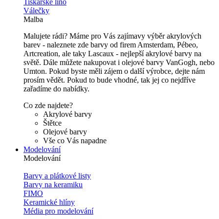
Tiskařské lino
Válečky
Malba
Malujete rádi? Máme pro Vás zajímavy výběr akrylových
barev - naleznete zde barvy od firem Amsterdam, Pébeo,
Artcreation, ale taky Lascaux - nejlepší akrylové barvy na
světě. Dále můžete nakupovat i olejové barvy VanGogh, nebo
Umton. Pokud byste měli zájem o další výrobce, dejte nám
prosím vědět. Pokud to bude vhodné, tak jej co nejdříve
zařadíme do nabídky.
Co zde najdete?
Akrylové barvy
Štětce
Olejové barvy
Vše co Vás napadne
Modelování
Modelování
Barvy a plátkové listy
Barvy na keramiku
FIMO
Keramické hlíny
Média pro modelování