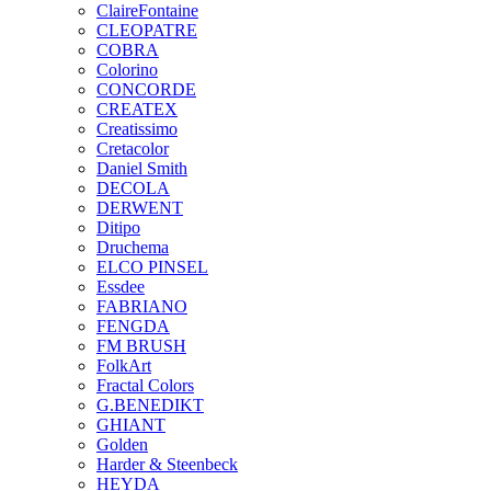
ClaireFontaine
CLEOPATRE
COBRA
Colorino
CONCORDE
CREATEX
Creatissimo
Cretacolor
Daniel Smith
DECOLA
DERWENT
Ditipo
Druchema
ELCO PINSEL
Essdee
FABRIANO
FENGDA
FM BRUSH
FolkArt
Fractal Colors
G.BENEDIKT
GHIANT
Golden
Harder & Steenbeck
HEYDA