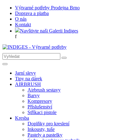
Výtvarné potřeby Prodejna Brno
Doprava a platba
O nás
Kontakt
Navštivte naši Galerii Indiges
f
Jarní slevy
Tipy na dárek
AIRBRUSH
Airbrush sestavy
Barvy
Kompresory
Příslušenství
Stříkaci pistole
Kresba
Doplňky pro kreslení
Inkousty, tuše
Pastely a pastelky