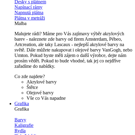
Desky s plátnem
Napínací rámy
Napnutá plátna
Plátna v metráži
Malba
Malujete rádi? Máme pro Vás zajímavy výběr akrylových
barev - naleznete zde barvy od firem Amsterdam, Pébeo,
Artcreation, ale taky Lascaux - nejlepší akrylové barvy na
světě. Dále můžete nakupovat i olejové barvy VanGogh, nebo
Umton. Pokud byste měli zájem o další výrobce, dejte nám
prosím vědět. Pokud to bude vhodné, tak jej co nejdříve
zařadíme do nabídky.
Co zde najdete?
Akrylové barvy
Štětce
Olejové barvy
Vše co Vás napadne
Grafika
Grafika
Barvy
Kaligrafie
Rydla