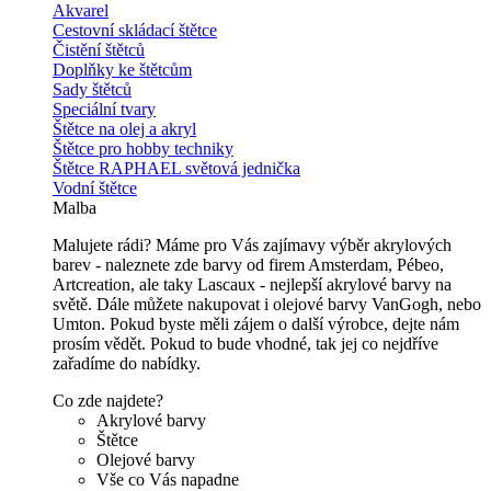
Akvarel
Cestovní skládací štětce
Čistění štětců
Doplňky ke štětcům
Sady štětců
Speciální tvary
Štětce na olej a akryl
Štětce pro hobby techniky
Štětce RAPHAEL světová jednička
Vodní štětce
Malba
Malujete rádi? Máme pro Vás zajímavy výběr akrylových
barev - naleznete zde barvy od firem Amsterdam, Pébeo,
Artcreation, ale taky Lascaux - nejlepší akrylové barvy na
světě. Dále můžete nakupovat i olejové barvy VanGogh, nebo
Umton. Pokud byste měli zájem o další výrobce, dejte nám
prosím vědět. Pokud to bude vhodné, tak jej co nejdříve
zařadíme do nabídky.
Co zde najdete?
Akrylové barvy
Štětce
Olejové barvy
Vše co Vás napadne