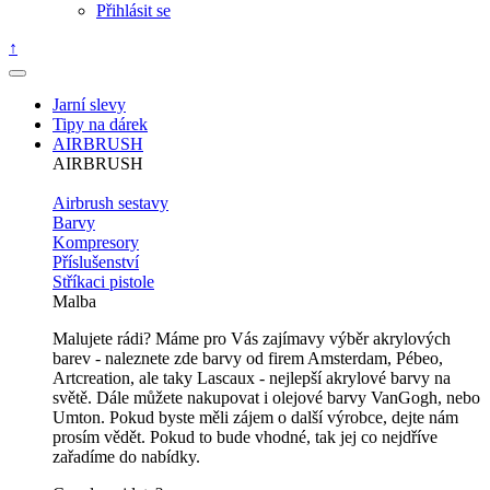
Přihlásit se
↑
Jarní slevy
Tipy na dárek
AIRBRUSH
AIRBRUSH
Airbrush sestavy
Barvy
Kompresory
Příslušenství
Stříkaci pistole
Malba
Malujete rádi? Máme pro Vás zajímavy výběr akrylových
barev - naleznete zde barvy od firem Amsterdam, Pébeo,
Artcreation, ale taky Lascaux - nejlepší akrylové barvy na
světě. Dále můžete nakupovat i olejové barvy VanGogh, nebo
Umton. Pokud byste měli zájem o další výrobce, dejte nám
prosím vědět. Pokud to bude vhodné, tak jej co nejdříve
zařadíme do nabídky.