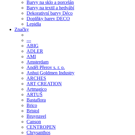
Barvy na sklo a porcelán
Barvy na textil a hedvábí
Dekorativní barvy Déco
Doplňky barev DECO
Lepidla
Značky
---
ABIG
ADLER
AMI
Amsterdam
Anděl Přerov s. r. o.
Anhui Goldmen Industry
ARCHES
ART CREATION
Artmagico
ARTUŠ
Bastaflora
Brico
Bristol
Bruynzeel
Canson
CENTROPEN
Chrysanthos