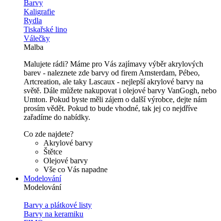
Barvy
Kaligrafie
Rydla
Tiskařské lino
Válečky
Malba
Malujete rádi? Máme pro Vás zajímavy výběr akrylových
barev - naleznete zde barvy od firem Amsterdam, Pébeo,
Artcreation, ale taky Lascaux - nejlepší akrylové barvy na
světě. Dále můžete nakupovat i olejové barvy VanGogh, nebo
Umton. Pokud byste měli zájem o další výrobce, dejte nám
prosím vědět. Pokud to bude vhodné, tak jej co nejdříve
zařadíme do nabídky.
Co zde najdete?
Akrylové barvy
Štětce
Olejové barvy
Vše co Vás napadne
Modelování
Modelování
Barvy a plátkové listy
Barvy na keramiku