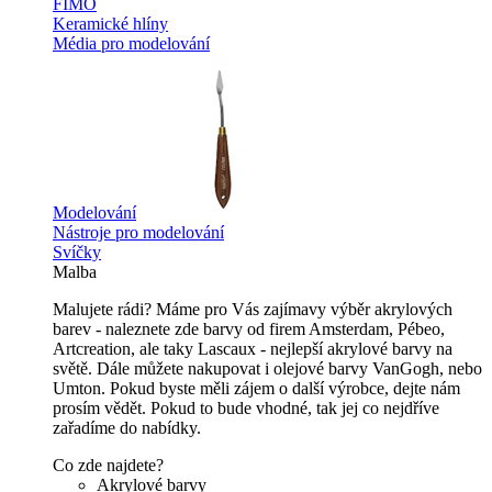
FIMO
Keramické hlíny
Média pro modelování
Modelování
Nástroje pro modelování
Svíčky
Malba
Malujete rádi? Máme pro Vás zajímavy výběr akrylových
barev - naleznete zde barvy od firem Amsterdam, Pébeo,
Artcreation, ale taky Lascaux - nejlepší akrylové barvy na
světě. Dále můžete nakupovat i olejové barvy VanGogh, nebo
Umton. Pokud byste měli zájem o další výrobce, dejte nám
prosím vědět. Pokud to bude vhodné, tak jej co nejdříve
zařadíme do nabídky.
Co zde najdete?
Akrylové barvy