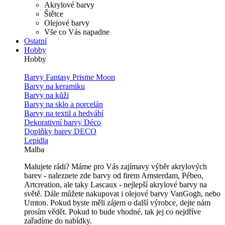
Akrylové barvy
Štětce
Olejové barvy
Vše co Vás napadne
Ostatní
Hobby
Hobby
Barvy Fantasy Prisme Moon
Barvy na keramiku
Barvy na kůži
Barvy na sklo a porcelán
Barvy na textil a hedvábí
Dekorativní barvy Déco
Doplňky barev DECO
Lepidla
Malba
Malujete rádi? Máme pro Vás zajímavy výběr akrylových
barev - naleznete zde barvy od firem Amsterdam, Pébeo,
Artcreation, ale taky Lascaux - nejlepší akrylové barvy na
světě. Dále můžete nakupovat i olejové barvy VanGogh, nebo
Umton. Pokud byste měli zájem o další výrobce, dejte nám
prosím vědět. Pokud to bude vhodné, tak jej co nejdříve
zařadíme do nabídky.