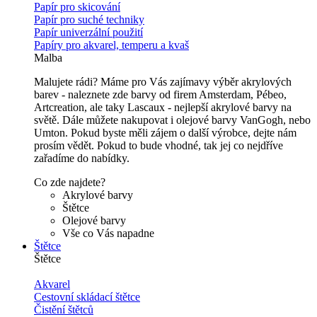
Papír pro skicování
Papír pro suché techniky
Papír univerzální použití
Papíry pro akvarel, temperu a kvaš
Malba
Malujete rádi? Máme pro Vás zajímavy výběr akrylových
barev - naleznete zde barvy od firem Amsterdam, Pébeo,
Artcreation, ale taky Lascaux - nejlepší akrylové barvy na
světě. Dále můžete nakupovat i olejové barvy VanGogh, nebo
Umton. Pokud byste měli zájem o další výrobce, dejte nám
prosím vědět. Pokud to bude vhodné, tak jej co nejdříve
zařadíme do nabídky.
Co zde najdete?
Akrylové barvy
Štětce
Olejové barvy
Vše co Vás napadne
Štětce
Štětce
Akvarel
Cestovní skládací štětce
Čistění štětců