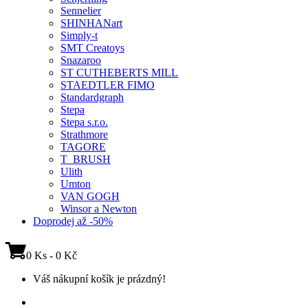
Sennelier
SHINHANart
Simply-t
SMT Creatoys
Snazaroo
ST CUTHEBERTS MILL
STAEDTLER FIMO
Standardgraph
Stepa
Stepa s.r.o.
Strathmore
TAGORE
T_BRUSH
Ulith
Umton
VAN GOGH
Winsor a Newton
Doprodej až -50%
0 Ks - 0 Kč
Váš nákupní košík je prázdný!