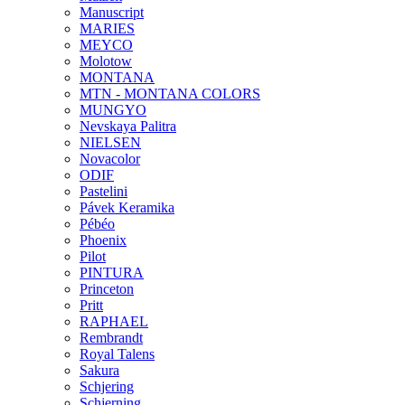
Manuscript
MARIES
MEYCO
Molotow
MONTANA
MTN - MONTANA COLORS
MUNGYO
Nevskaya Palitra
NIELSEN
Novacolor
ODIF
Pastelini
Pávek Keramika
Pébéo
Phoenix
Pilot
PINTURA
Princeton
Pritt
RAPHAEL
Rembrandt
Royal Talens
Sakura
Schjering
Schjerning