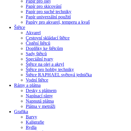
Papír pro olej
Papír pro skicování
Papír pro suché techniky
Papír univerzální použití
Papíry pro akvarel, temperu a kvaš
Štětce
Akvarel
Cestovní skládací štětce
Čistění štětců
Doplňky ke štětcům
Sady štětců
Speciální tvary
Štětce na olej a akryl
Štětce pro hobby techniky
Štětce RAPHAEL světová jednička
Vodní štětce
Rámy a plátna
Desky s plátnem
Napínací rámy
Napnutá plátna
Plátna v metráži
Grafika
Barvy
Kaligrafie
Rydla