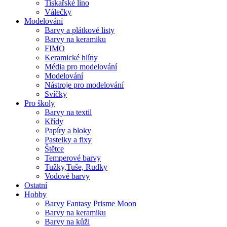
Tiskařské lino
Válečky
Modelování
Barvy a plátkové listy
Barvy na keramiku
FIMO
Keramické hlíny
Média pro modelování
Modelování
Nástroje pro modelování
Svíčky
Pro školy
Barvy na textil
Křídy
Papíry a bloky
Pastelky a fixy
Štětce
Temperové barvy
Tužky,Tuše, Rudky
Vodové barvy
Ostatní
Hobby
Barvy Fantasy Prisme Moon
Barvy na keramiku
Barvy na kůži