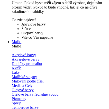
Umton. Pokud byste měli zájem o další výrobce, dejte nám
prosím vědět. Pokud to bude vhodné, tak jej co nejdříve
zařadíme do nabídky.
Co zde najdete?
Akrylové barvy
Štětce
Olejové barvy
Vše co Vás napadne
Malba
Malba
Akrylové barvy
Akvarelové barvy
Doplňky pro malbu
Kvaše
Laky
Malířské stojany
Malování podle čísel
Média a Gely
Olejové barvy
Olejové barvy ředitelné vodou
Pigmenty
Spreje
Temperové barvy