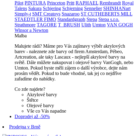
Pilot
PINTURA
Princeton
Pritt
RAPHAEL
Rembrandt
Royal
Talens
Sakura
Schjering
Schjerning
Sennelier
SHINHANart
Simply-t
SMT Creatoys
Snazaroo
ST CUTHEBERTS MILL
STAEDTLER FIMO
Standardgraph
Stepa
Stepa s.r.o.
Strathmore
TAGORE
T_BRUSH
Ulith
Umton
VAN GOGH
Winsor a Newton
Malba
Malujete rádi? Máme pro Vás zajímavy výběr akrylových
barev - naleznete zde barvy od firem Amsterdam, Pébeo,
Artcreation, ale taky Lascaux - nejlepší akrylové barvy na
světě. Dále můžete nakupovat i olejové barvy VanGogh, nebo
Umton. Pokud byste měli zájem o další výrobce, dejte nám
prosím vědět. Pokud to bude vhodné, tak jej co nejdříve
zařadíme do nabídky.
Co zde najdete?
Akrylové barvy
Štětce
Olejové barvy
Vše co Vás napadne
Doprodej až -50%
Prodejna v Brně