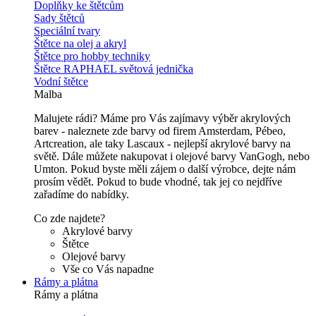
Doplňky ke štětcům
Sady štětců
Speciální tvary
Štětce na olej a akryl
Štětce pro hobby techniky
Štětce RAPHAEL světová jednička
Vodní štětce
Malba
Malujete rádi? Máme pro Vás zajímavy výběr akrylových
barev - naleznete zde barvy od firem Amsterdam, Pébeo,
Artcreation, ale taky Lascaux - nejlepší akrylové barvy na
světě. Dále můžete nakupovat i olejové barvy VanGogh, nebo
Umton. Pokud byste měli zájem o další výrobce, dejte nám
prosím vědět. Pokud to bude vhodné, tak jej co nejdříve
zařadíme do nabídky.
Co zde najdete?
Akrylové barvy
Štětce
Olejové barvy
Vše co Vás napadne
Rámy a plátna
Rámy a plátna