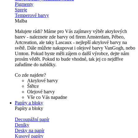
Pigmenty
Spreje
Temperové barvy
Malba
Malujete rádi? Máme pro Vás zajímavy výběr akrylových
barev - naleznete zde barvy od firem Amsterdam, Pébeo,
Artcreation, ale taky Lascaux - nejlepší akrylové barvy na
světě. Dále můžete nakupovat i olejové barvy VanGogh, nebo
Umton. Pokud byste měli zájem o další výrobce, dejte nám
prosím vědět. Pokud to bude vhodné, tak jej co nejdříve
zařadíme do nabídky.
Co zde najdete?
Akrylové barvy
Štětce
Olejové barvy
Vše co Vás napadne
Papíry a bloky
Papíry a bloky
Decoupážní papír
Deníky
Desky na papír
Kusové papíry