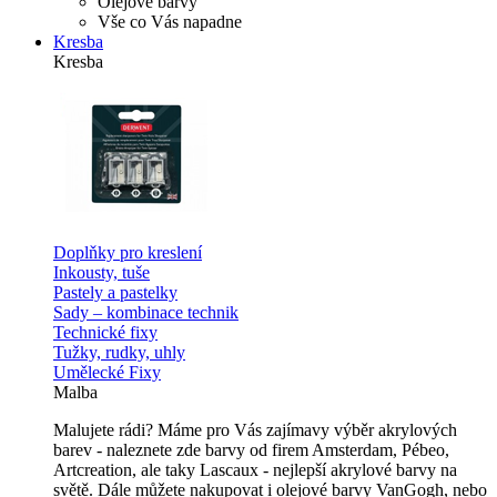
Olejové barvy
Vše co Vás napadne
Kresba
Kresba
Doplňky pro kreslení
Inkousty, tuše
Pastely a pastelky
Sady – kombinace technik
Technické fixy
Tužky, rudky, uhly
Umělecké Fixy
Malba
Malujete rádi? Máme pro Vás zajímavy výběr akrylových
barev - naleznete zde barvy od firem Amsterdam, Pébeo,
Artcreation, ale taky Lascaux - nejlepší akrylové barvy na
světě. Dále můžete nakupovat i olejové barvy VanGogh, nebo