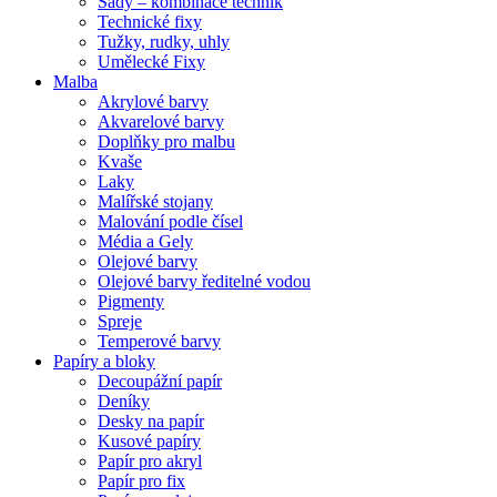
Sady – kombinace technik
Technické fixy
Tužky, rudky, uhly
Umělecké Fixy
Malba
Akrylové barvy
Akvarelové barvy
Doplňky pro malbu
Kvaše
Laky
Malířské stojany
Malování podle čísel
Média a Gely
Olejové barvy
Olejové barvy ředitelné vodou
Pigmenty
Spreje
Temperové barvy
Papíry a bloky
Decoupážní papír
Deníky
Desky na papír
Kusové papíry
Papír pro akryl
Papír pro fix