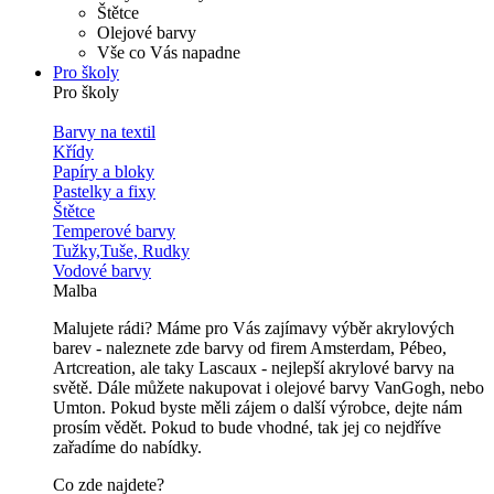
Štětce
Olejové barvy
Vše co Vás napadne
Pro školy
Pro školy
Barvy na textil
Křídy
Papíry a bloky
Pastelky a fixy
Štětce
Temperové barvy
Tužky,Tuše, Rudky
Vodové barvy
Malba
Malujete rádi? Máme pro Vás zajímavy výběr akrylových
barev - naleznete zde barvy od firem Amsterdam, Pébeo,
Artcreation, ale taky Lascaux - nejlepší akrylové barvy na
světě. Dále můžete nakupovat i olejové barvy VanGogh, nebo
Umton. Pokud byste měli zájem o další výrobce, dejte nám
prosím vědět. Pokud to bude vhodné, tak jej co nejdříve
zařadíme do nabídky.
Co zde najdete?