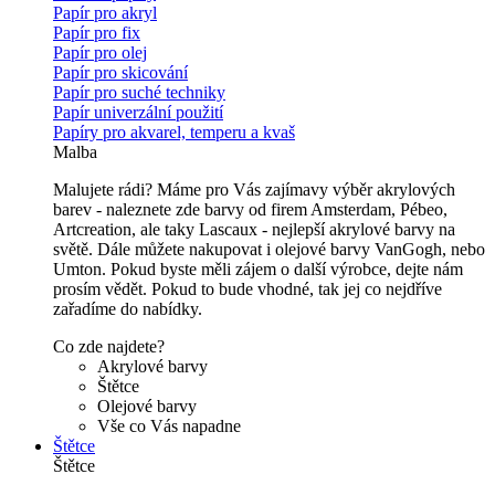
Papír pro akryl
Papír pro fix
Papír pro olej
Papír pro skicování
Papír pro suché techniky
Papír univerzální použití
Papíry pro akvarel, temperu a kvaš
Malba
Malujete rádi? Máme pro Vás zajímavy výběr akrylových
barev - naleznete zde barvy od firem Amsterdam, Pébeo,
Artcreation, ale taky Lascaux - nejlepší akrylové barvy na
světě. Dále můžete nakupovat i olejové barvy VanGogh, nebo
Umton. Pokud byste měli zájem o další výrobce, dejte nám
prosím vědět. Pokud to bude vhodné, tak jej co nejdříve
zařadíme do nabídky.
Co zde najdete?
Akrylové barvy
Štětce
Olejové barvy
Vše co Vás napadne
Štětce
Štětce