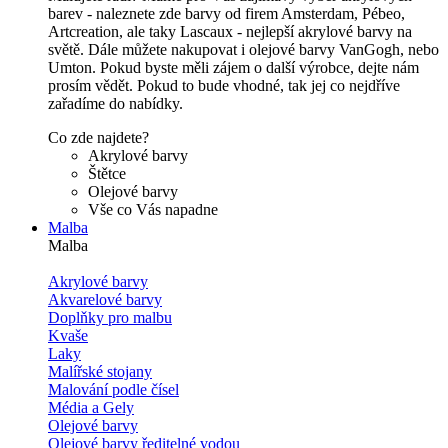
barev - naleznete zde barvy od firem Amsterdam, Pébeo,
Artcreation, ale taky Lascaux - nejlepší akrylové barvy na
světě. Dále můžete nakupovat i olejové barvy VanGogh, nebo
Umton. Pokud byste měli zájem o další výrobce, dejte nám
prosím vědět. Pokud to bude vhodné, tak jej co nejdříve
zařadíme do nabídky.
Co zde najdete?
Akrylové barvy
Štětce
Olejové barvy
Vše co Vás napadne
Malba
Malba
Akrylové barvy
Akvarelové barvy
Doplňky pro malbu
Kvaše
Laky
Malířské stojany
Malování podle čísel
Média a Gely
Olejové barvy
Olejové barvy ředitelné vodou