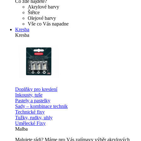
Co zde najdete?
Akrylové barvy
Štětce
Olejové barvy
Vše co Vás napadne
Kresba
Kresba
Doplňky pro kreslení
Inkousty, tuše
Pastely a pastelky
Sady – kombinace technik
Technické fixy
Tužky, rudky, uhly
Umělecké Fixy
Malba
Malujete rádi? Máme pro Vás zajímavy výběr akrylových