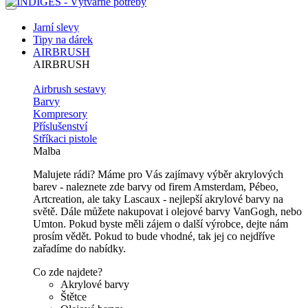
Jarní slevy
Tipy na dárek
AIRBRUSH
AIRBRUSH
Airbrush sestavy
Barvy
Kompresory
Příslušenství
Stříkaci pistole
Malba
Malujete rádi? Máme pro Vás zajímavy výběr akrylových
barev - naleznete zde barvy od firem Amsterdam, Pébeo,
Artcreation, ale taky Lascaux - nejlepší akrylové barvy na
světě. Dále můžete nakupovat i olejové barvy VanGogh, nebo
Umton. Pokud byste měli zájem o další výrobce, dejte nám
prosím vědět. Pokud to bude vhodné, tak jej co nejdříve
zařadíme do nabídky.
Co zde najdete?
Akrylové barvy
Štětce