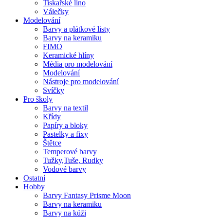
Tiskařské lino
Válečky
Modelování
Barvy a plátkové listy
Barvy na keramiku
FIMO
Keramické hlíny
Média pro modelování
Modelování
Nástroje pro modelování
Svíčky
Pro školy
Barvy na textil
Křídy
Papíry a bloky
Pastelky a fixy
Štětce
Temperové barvy
Tužky,Tuše, Rudky
Vodové barvy
Ostatní
Hobby
Barvy Fantasy Prisme Moon
Barvy na keramiku
Barvy na kůži