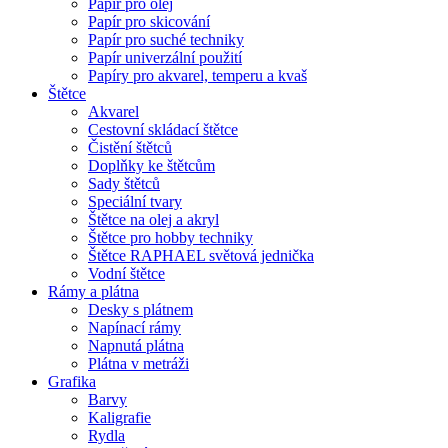
Papír pro olej
Papír pro skicování
Papír pro suché techniky
Papír univerzální použití
Papíry pro akvarel, temperu a kvaš
Štětce
Akvarel
Cestovní skládací štětce
Čistění štětců
Doplňky ke štětcům
Sady štětců
Speciální tvary
Štětce na olej a akryl
Štětce pro hobby techniky
Štětce RAPHAEL světová jednička
Vodní štětce
Rámy a plátna
Desky s plátnem
Napínací rámy
Napnutá plátna
Plátna v metráži
Grafika
Barvy
Kaligrafie
Rydla