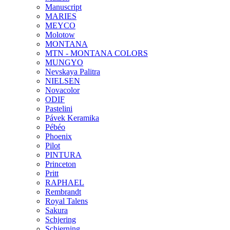
Manuscript
MARIES
MEYCO
Molotow
MONTANA
MTN - MONTANA COLORS
MUNGYO
Nevskaya Palitra
NIELSEN
Novacolor
ODIF
Pastelini
Pávek Keramika
Pébéo
Phoenix
Pilot
PINTURA
Princeton
Pritt
RAPHAEL
Rembrandt
Royal Talens
Sakura
Schjering
Schjerning