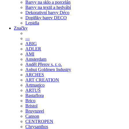
Barvy na sklo a porcelán
Barvy na textil a hedvábí
Dekorativní barvy Déco
Doplňky barev DECO
Lepidla
Značky
---
ABIG
ADLER
AMI
Amsterdam
Anděl Přerov s. r. o.
Anhui Goldmen Industry
ARCHES
ART CREATION
Artmagico
ARTUŠ
Bastaflora
Brico
Bristol
Bruynzeel
Canson
CENTROPEN
Chrysanthos