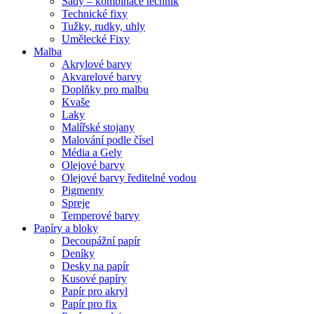
Sady – kombinace technik
Technické fixy
Tužky, rudky, uhly
Umělecké Fixy
Malba
Akrylové barvy
Akvarelové barvy
Doplňky pro malbu
Kvaše
Laky
Malířské stojany
Malování podle čísel
Média a Gely
Olejové barvy
Olejové barvy ředitelné vodou
Pigmenty
Spreje
Temperové barvy
Papíry a bloky
Decoupážní papír
Deníky
Desky na papír
Kusové papíry
Papír pro akryl
Papír pro fix