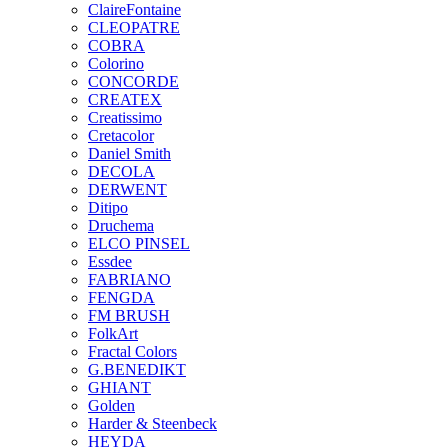
ClaireFontaine
CLEOPATRE
COBRA
Colorino
CONCORDE
CREATEX
Creatissimo
Cretacolor
Daniel Smith
DECOLA
DERWENT
Ditipo
Druchema
ELCO PINSEL
Essdee
FABRIANO
FENGDA
FM BRUSH
FolkArt
Fractal Colors
G.BENEDIKT
GHIANT
Golden
Harder & Steenbeck
HEYDA