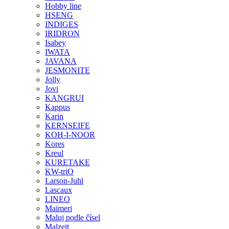
Hobby line
HSENG
INDIGES
IRIDRON
Isabey
IWATA
JAVANA
JESMONITE
Jolly
Jovi
KANGRUI
Kappus
Karin
KERNSEIFE
KOH-I-NOOR
Kores
Kreul
KURETAKE
KW-triO
Larson-Juhl
Lascaux
LINEO
Maimeri
Maluj podle čísel
Malzeit