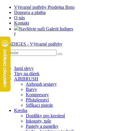
Výtvarné potřeby Prodejna Brno
Doprava a platba
O nás
Kontakt
Navštivte naši Galerii Indiges
f
Jarní slevy
Tipy na dárek
AIRBRUSH
Airbrush sestavy
Barvy
Kompresory
Příslušenství
Stříkaci pistole
Kresba
Doplňky pro kreslení
Inkousty, tuše
Pastely a pastelky