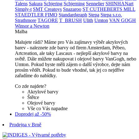
Talens
Sakura
Schjering
Schjerning
Sennelier
SHINHANart
Simply-t
SMT Creatoys
Snazaroo
ST CUTHEBERTS MILL
STAEDTLER FIMO
Standardgraph
Stepa
Stepa s.r.o.
Strathmore
TAGORE
T_BRUSH
Ulith
Umton
VAN GOGH
Winsor a Newton
Malba
Malujete rádi? Máme pro Vás zajímavy výběr akrylových
barev - naleznete zde barvy od firem Amsterdam, Pébeo,
Artcreation, ale taky Lascaux - nejlepší akrylové barvy na
světě. Dále můžete nakupovat i olejové barvy VanGogh, nebo
Umton. Pokud byste měli zájem o další výrobce, dejte nám
prosím vědět. Pokud to bude vhodné, tak jej co nejdříve
zařadíme do nabídky.
Co zde najdete?
Akrylové barvy
Štětce
Olejové barvy
Vše co Vás napadne
Doprodej až -50%
Prodejna v Brně