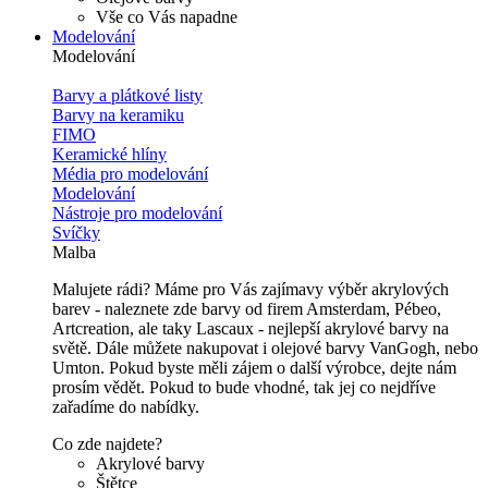
Vše co Vás napadne
Modelování
Modelování
Barvy a plátkové listy
Barvy na keramiku
FIMO
Keramické hlíny
Média pro modelování
Modelování
Nástroje pro modelování
Svíčky
Malba
Malujete rádi? Máme pro Vás zajímavy výběr akrylových
barev - naleznete zde barvy od firem Amsterdam, Pébeo,
Artcreation, ale taky Lascaux - nejlepší akrylové barvy na
světě. Dále můžete nakupovat i olejové barvy VanGogh, nebo
Umton. Pokud byste měli zájem o další výrobce, dejte nám
prosím vědět. Pokud to bude vhodné, tak jej co nejdříve
zařadíme do nabídky.
Co zde najdete?
Akrylové barvy
Štětce