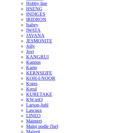
Hobby line
HSENG
INDIGES
IRIDRON
Isabey
IWATA
JAVANA
JESMONITE
Jolly
Jovi
KANGRUI
Kappus
Karin
KERNSEIFE
KOH-I-NOOR
Kores
Kreul
KURETAKE
KW-triO
Larson-Juhl
Lascaux
LINEO
Maimeri
Maluj podle čísel
Malzeit