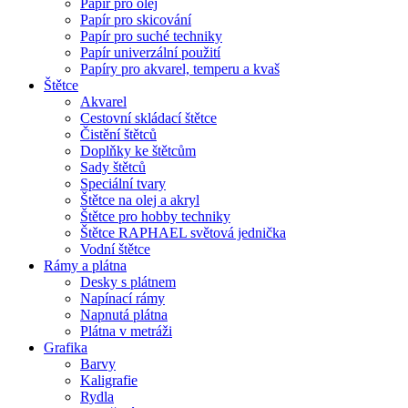
Papír pro olej
Papír pro skicování
Papír pro suché techniky
Papír univerzální použití
Papíry pro akvarel, temperu a kvaš
Štětce
Akvarel
Cestovní skládací štětce
Čistění štětců
Doplňky ke štětcům
Sady štětců
Speciální tvary
Štětce na olej a akryl
Štětce pro hobby techniky
Štětce RAPHAEL světová jednička
Vodní štětce
Rámy a plátna
Desky s plátnem
Napínací rámy
Napnutá plátna
Plátna v metráži
Grafika
Barvy
Kaligrafie
Rydla