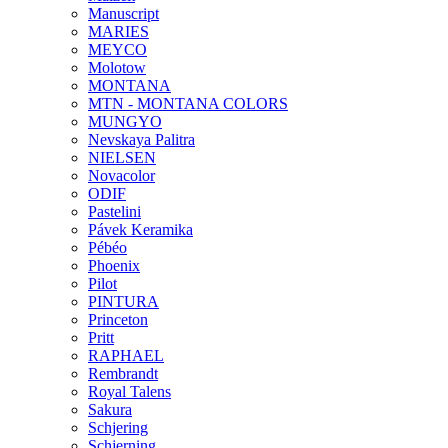
Manuscript
MARIES
MEYCO
Molotow
MONTANA
MTN - MONTANA COLORS
MUNGYO
Nevskaya Palitra
NIELSEN
Novacolor
ODIF
Pastelini
Pávek Keramika
Pébéo
Phoenix
Pilot
PINTURA
Princeton
Pritt
RAPHAEL
Rembrandt
Royal Talens
Sakura
Schjering
Schjerning