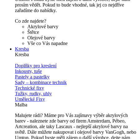
prosím vědět. Pokud to bude vhodné, tak jej co nejdříve
zařadíme do nabídky.
Co zde najdete?
Akrylové barvy
Štětce
Olejové barvy
Vše co Vás napadne
Kresba
Kresba
Doplňky pro kreslení
Inkousty, tuše
Pastely a pastelky
Sady – kombinace technik
Technické fixy
Tužky, rudky, uhly
Umělecké Fixy
Malba
Malujete rádi? Máme pro Vás zajímavy výběr akrylových
barev - naleznete zde barvy od firem Amsterdam, Pébeo,
Artcreation, ale taky Lascaux - nejlepší akrylové barvy na
světě. Dále můžete nakupovat i olejové barvy VanGogh, nebo
Umton. Pokud byste měli zájem o další výrobce, dejte nám