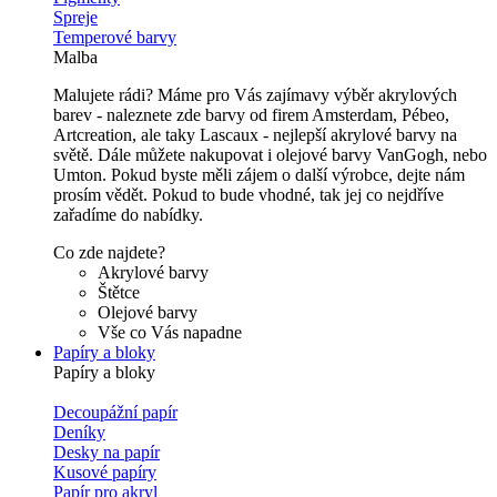
Spreje
Temperové barvy
Malba
Malujete rádi? Máme pro Vás zajímavy výběr akrylových
barev - naleznete zde barvy od firem Amsterdam, Pébeo,
Artcreation, ale taky Lascaux - nejlepší akrylové barvy na
světě. Dále můžete nakupovat i olejové barvy VanGogh, nebo
Umton. Pokud byste měli zájem o další výrobce, dejte nám
prosím vědět. Pokud to bude vhodné, tak jej co nejdříve
zařadíme do nabídky.
Co zde najdete?
Akrylové barvy
Štětce
Olejové barvy
Vše co Vás napadne
Papíry a bloky
Papíry a bloky
Decoupážní papír
Deníky
Desky na papír
Kusové papíry
Papír pro akryl