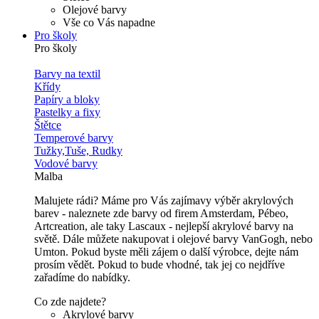
Olejové barvy
Vše co Vás napadne
Pro školy
Pro školy
Barvy na textil
Křídy
Papíry a bloky
Pastelky a fixy
Štětce
Temperové barvy
Tužky,Tuše, Rudky
Vodové barvy
Malba
Malujete rádi? Máme pro Vás zajímavy výběr akrylových
barev - naleznete zde barvy od firem Amsterdam, Pébeo,
Artcreation, ale taky Lascaux - nejlepší akrylové barvy na
světě. Dále můžete nakupovat i olejové barvy VanGogh, nebo
Umton. Pokud byste měli zájem o další výrobce, dejte nám
prosím vědět. Pokud to bude vhodné, tak jej co nejdříve
zařadíme do nabídky.
Co zde najdete?
Akrylové barvy