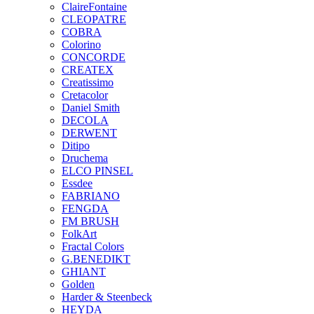
ClaireFontaine
CLEOPATRE
COBRA
Colorino
CONCORDE
CREATEX
Creatissimo
Cretacolor
Daniel Smith
DECOLA
DERWENT
Ditipo
Druchema
ELCO PINSEL
Essdee
FABRIANO
FENGDA
FM BRUSH
FolkArt
Fractal Colors
G.BENEDIKT
GHIANT
Golden
Harder & Steenbeck
HEYDA