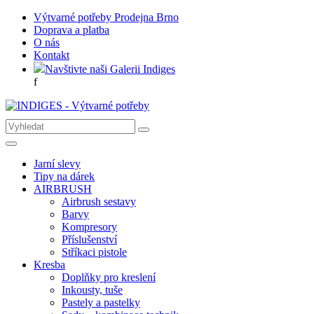
Výtvarné potřeby Prodejna Brno
Doprava a platba
O nás
Kontakt
Navštivte naši Galerii Indiges
f
Jarní slevy
Tipy na dárek
AIRBRUSH
Airbrush sestavy
Barvy
Kompresory
Příslušenství
Stříkaci pistole
Kresba
Doplňky pro kreslení
Inkousty, tuše
Pastely a pastelky