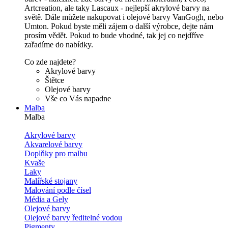
Artcreation, ale taky Lascaux - nejlepší akrylové barvy na
světě. Dále můžete nakupovat i olejové barvy VanGogh, nebo
Umton. Pokud byste měli zájem o další výrobce, dejte nám
prosím vědět. Pokud to bude vhodné, tak jej co nejdříve
zařadíme do nabídky.
Co zde najdete?
Akrylové barvy
Štětce
Olejové barvy
Vše co Vás napadne
Malba
Malba
Akrylové barvy
Akvarelové barvy
Doplňky pro malbu
Kvaše
Laky
Malířské stojany
Malování podle čísel
Média a Gely
Olejové barvy
Olejové barvy ředitelné vodou
Pigmenty