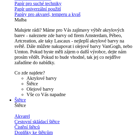
Papír pro suché techniky
Papír univerzální použití
Papíry pro akvarel, temperu a kvaš
Malba
Malujete rádi? Máme pro Vás zajímavy výběr akrylových
barev - naleznete zde barvy od firem Amsterdam, Pébeo,
Artcreation, ale taky Lascaux - nejlepší akrylové barvy na
světě. Dále můžete nakupovat i olejové barvy VanGogh, nebo
Umton. Pokud byste měli zájem o další výrobce, dejte nám
prosím vědět. Pokud to bude vhodné, tak jej co nejdříve
zařadíme do nabídky.
Co zde najdete?
Akrylové barvy
Štětce
Olejové barvy
Vše co Vás napadne
Štětce
Štětce
Akvarel
Cestovní skládací štětce
Čistění štětců
Doplňky ke štětcům