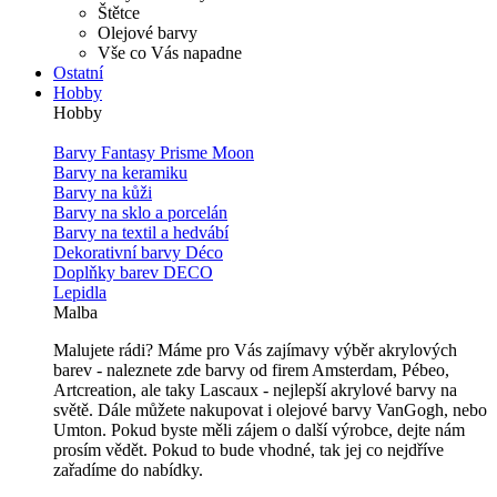
Štětce
Olejové barvy
Vše co Vás napadne
Ostatní
Hobby
Hobby
Barvy Fantasy Prisme Moon
Barvy na keramiku
Barvy na kůži
Barvy na sklo a porcelán
Barvy na textil a hedvábí
Dekorativní barvy Déco
Doplňky barev DECO
Lepidla
Malba
Malujete rádi? Máme pro Vás zajímavy výběr akrylových
barev - naleznete zde barvy od firem Amsterdam, Pébeo,
Artcreation, ale taky Lascaux - nejlepší akrylové barvy na
světě. Dále můžete nakupovat i olejové barvy VanGogh, nebo
Umton. Pokud byste měli zájem o další výrobce, dejte nám
prosím vědět. Pokud to bude vhodné, tak jej co nejdříve
zařadíme do nabídky.