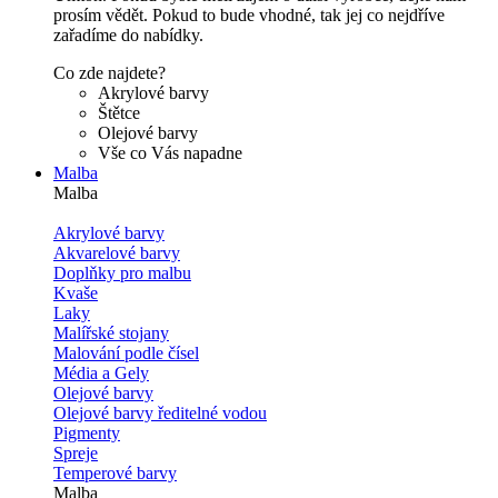
prosím vědět. Pokud to bude vhodné, tak jej co nejdříve
zařadíme do nabídky.
Co zde najdete?
Akrylové barvy
Štětce
Olejové barvy
Vše co Vás napadne
Malba
Malba
Akrylové barvy
Akvarelové barvy
Doplňky pro malbu
Kvaše
Laky
Malířské stojany
Malování podle čísel
Média a Gely
Olejové barvy
Olejové barvy ředitelné vodou
Pigmenty
Spreje
Temperové barvy
Malba