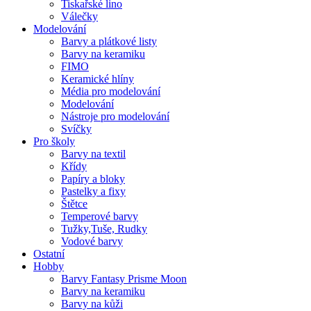
Tiskařské lino
Válečky
Modelování
Barvy a plátkové listy
Barvy na keramiku
FIMO
Keramické hlíny
Média pro modelování
Modelování
Nástroje pro modelování
Svíčky
Pro školy
Barvy na textil
Křídy
Papíry a bloky
Pastelky a fixy
Štětce
Temperové barvy
Tužky,Tuše, Rudky
Vodové barvy
Ostatní
Hobby
Barvy Fantasy Prisme Moon
Barvy na keramiku
Barvy na kůži