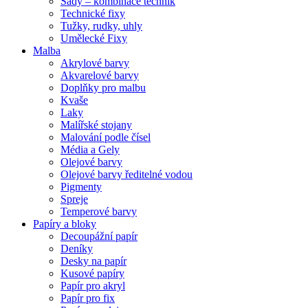
Sady – kombinace technik
Technické fixy
Tužky, rudky, uhly
Umělecké Fixy
Malba
Akrylové barvy
Akvarelové barvy
Doplňky pro malbu
Kvaše
Laky
Malířské stojany
Malování podle čísel
Média a Gely
Olejové barvy
Olejové barvy ředitelné vodou
Pigmenty
Spreje
Temperové barvy
Papíry a bloky
Decoupážní papír
Deníky
Desky na papír
Kusové papíry
Papír pro akryl
Papír pro fix