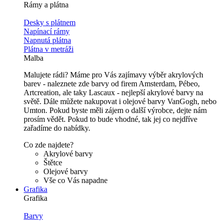
Rámy a plátna
Desky s plátnem
Napínací rámy
Napnutá plátna
Plátna v metráži
Malba
Malujete rádi? Máme pro Vás zajímavy výběr akrylových
barev - naleznete zde barvy od firem Amsterdam, Pébeo,
Artcreation, ale taky Lascaux - nejlepší akrylové barvy na
světě. Dále můžete nakupovat i olejové barvy VanGogh, nebo
Umton. Pokud byste měli zájem o další výrobce, dejte nám
prosím vědět. Pokud to bude vhodné, tak jej co nejdříve
zařadíme do nabídky.
Co zde najdete?
Akrylové barvy
Štětce
Olejové barvy
Vše co Vás napadne
Grafika
Grafika
Barvy