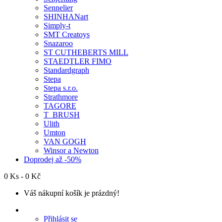
Sennelier
SHINHANart
Simply-t
SMT Creatoys
Snazaroo
ST CUTHEBERTS MILL
STAEDTLER FIMO
Standardgraph
Stepa
Stepa s.r.o.
Strathmore
TAGORE
T_BRUSH
Ulith
Umton
VAN GOGH
Winsor a Newton
Doprodej až -50%
0 Ks - 0 Kč
Váš nákupní košík je prázdný!
Přihlásit se