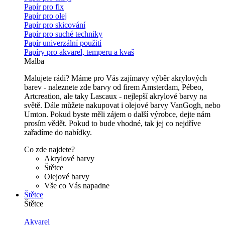
Papír pro fix
Papír pro olej
Papír pro skicování
Papír pro suché techniky
Papír univerzální použití
Papíry pro akvarel, temperu a kvaš
Malba
Malujete rádi? Máme pro Vás zajímavy výběr akrylových
barev - naleznete zde barvy od firem Amsterdam, Pébeo,
Artcreation, ale taky Lascaux - nejlepší akrylové barvy na
světě. Dále můžete nakupovat i olejové barvy VanGogh, nebo
Umton. Pokud byste měli zájem o další výrobce, dejte nám
prosím vědět. Pokud to bude vhodné, tak jej co nejdříve
zařadíme do nabídky.
Co zde najdete?
Akrylové barvy
Štětce
Olejové barvy
Vše co Vás napadne
Štětce
Štětce
Akvarel