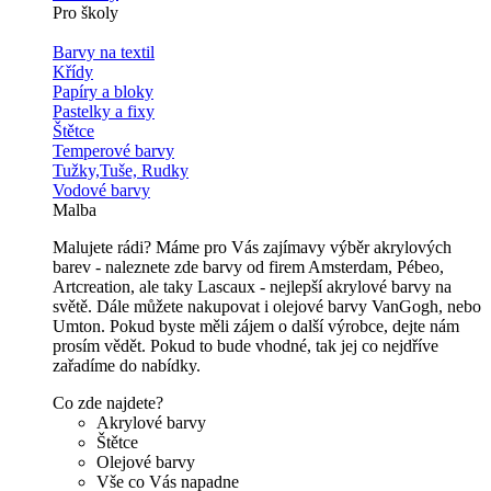
Pro školy
Barvy na textil
Křídy
Papíry a bloky
Pastelky a fixy
Štětce
Temperové barvy
Tužky,Tuše, Rudky
Vodové barvy
Malba
Malujete rádi? Máme pro Vás zajímavy výběr akrylových
barev - naleznete zde barvy od firem Amsterdam, Pébeo,
Artcreation, ale taky Lascaux - nejlepší akrylové barvy na
světě. Dále můžete nakupovat i olejové barvy VanGogh, nebo
Umton. Pokud byste měli zájem o další výrobce, dejte nám
prosím vědět. Pokud to bude vhodné, tak jej co nejdříve
zařadíme do nabídky.
Co zde najdete?
Akrylové barvy
Štětce
Olejové barvy
Vše co Vás napadne