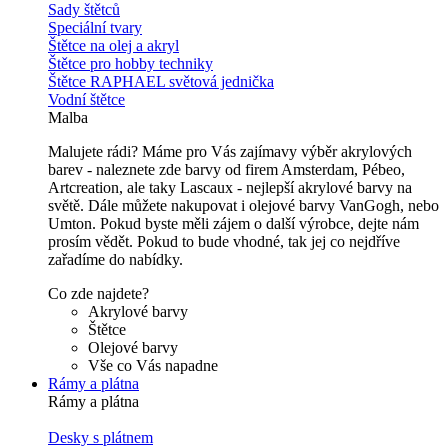
Sady štětců
Speciální tvary
Štětce na olej a akryl
Štětce pro hobby techniky
Štětce RAPHAEL světová jednička
Vodní štětce
Malba
Malujete rádi? Máme pro Vás zajímavy výběr akrylových
barev - naleznete zde barvy od firem Amsterdam, Pébeo,
Artcreation, ale taky Lascaux - nejlepší akrylové barvy na
světě. Dále můžete nakupovat i olejové barvy VanGogh, nebo
Umton. Pokud byste měli zájem o další výrobce, dejte nám
prosím vědět. Pokud to bude vhodné, tak jej co nejdříve
zařadíme do nabídky.
Co zde najdete?
Akrylové barvy
Štětce
Olejové barvy
Vše co Vás napadne
Rámy a plátna
Rámy a plátna
Desky s plátnem