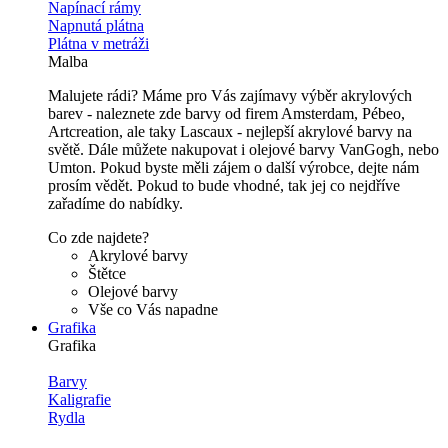
Napínací rámy
Napnutá plátna
Plátna v metráži
Malba
Malujete rádi? Máme pro Vás zajímavy výběr akrylových
barev - naleznete zde barvy od firem Amsterdam, Pébeo,
Artcreation, ale taky Lascaux - nejlepší akrylové barvy na
světě. Dále můžete nakupovat i olejové barvy VanGogh, nebo
Umton. Pokud byste měli zájem o další výrobce, dejte nám
prosím vědět. Pokud to bude vhodné, tak jej co nejdříve
zařadíme do nabídky.
Co zde najdete?
Akrylové barvy
Štětce
Olejové barvy
Vše co Vás napadne
Grafika
Grafika
Barvy
Kaligrafie
Rydla