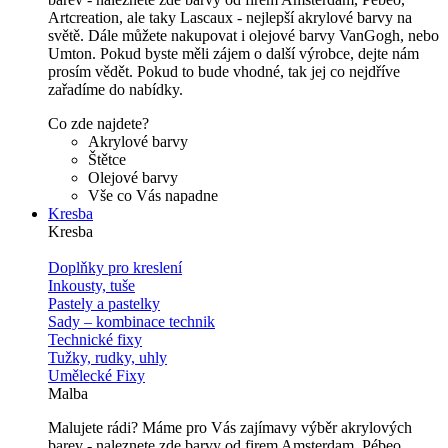
Artcreation, ale taky Lascaux - nejlepší akrylové barvy na
světě. Dále můžete nakupovat i olejové barvy VanGogh, nebo
Umton. Pokud byste měli zájem o další výrobce, dejte nám
prosím vědět. Pokud to bude vhodné, tak jej co nejdříve
zařadíme do nabídky.
Co zde najdete?
Akrylové barvy
Štětce
Olejové barvy
Vše co Vás napadne
Kresba
Kresba
Doplňky pro kreslení
Inkousty, tuše
Pastely a pastelky
Sady – kombinace technik
Technické fixy
Tužky, rudky, uhly
Umělecké Fixy
Malba
Malujete rádi? Máme pro Vás zajímavy výběr akrylových
barev - naleznete zde barvy od firem Amsterdam, Pébeo,