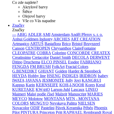
Co zde najdete?
Akrylové barvy
Štětce
Olejové barvy
Vše co Vás napadne
Značky
Značky
---
ABIG
ADLER
AMI
Amsterdam
Anděl Přerov s. r. o.
Anhui Goldmen Industry
ARCHES
ART CREATION
Artmagico
ARTUŠ
Bastaflora
Brico
Bristol
Bruynzeel
Canson
CENTROPEN
Chrysanthos
ClaireFontaine
CLEOPATRE
COBRA
Colorino
CONCORDE
CREATEX
Creatissimo
Cretacolor
Daniel Smith
DECOLA
DERWENT
Ditipo
Druchema
ELCO PINSEL
Essdee
FABRIANO
FENGDA
FM BRUSH
FolkArt
Fractal Colors
G.BENEDIKT
GHIANT
Golden
Harder & Steenbeck
HEYDA
Hobby line
HSENG
INDIGES
IRIDRON
Isabey
IWATA
JAVANA
JESMONITE
Jolly
Jovi
KANGRUI
Kappus
Karin
KERNSEIFE
KOH-I-NOOR
Kores
Kreul
KURETAKE
KW-triO
Larson-Juhl
Lascaux
LINEO
Maimeri
Maluj podle čísel
Malzeit
Manuscript
MARIES
MEYCO
Molotow
MONTANA
MTN - MONTANA
COLORS
MUNGYO
Nevskaya Palitra
NIELSEN
Novacolor
ODIF
Pastelini
Pávek Keramika
Pébéo
Phoenix
Pilot
PINTURA
Princeton
Pritt
RAPHAEL
Rembrandt
Royal