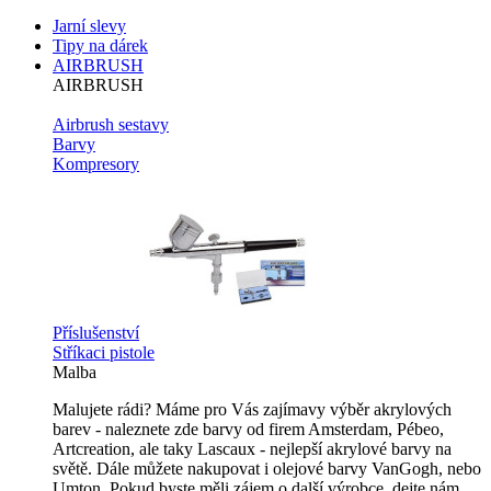
Jarní slevy
Tipy na dárek
AIRBRUSH
AIRBRUSH
Airbrush sestavy
Barvy
Kompresory
Příslušenství
Stříkaci pistole
Malba
Malujete rádi? Máme pro Vás zajímavy výběr akrylových
barev - naleznete zde barvy od firem Amsterdam, Pébeo,
Artcreation, ale taky Lascaux - nejlepší akrylové barvy na
světě. Dále můžete nakupovat i olejové barvy VanGogh, nebo
Umton. Pokud byste měli zájem o další výrobce, dejte nám