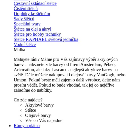
Cestovní skládací štětce
Čistění štětců
Doplňky ke štětcům
Sady štětců
Speciální tvary
Štětce na olej a akryl
Štětce pro hobby techniky
Štětce RAPHAEL světová jednička
Vodní štětce
Malba
Malujete rádi? Máme pro Vás zajímavy výběr akrylových
barev - naleznete zde barvy od firem Amsterdam, Pébeo,
Artcreation, ale taky Lascaux - nejlepší akrylové barvy na
světě. Dále můžete nakupovat i olejové barvy VanGogh, nebo
Umton. Pokud byste měli zájem o další výrobce, dejte nám
prosím vědět. Pokud to bude vhodné, tak jej co nejdříve
zařadíme do nabídky.
Co zde najdete?
Akrylové barvy
Štětce
Olejové barvy
Vše co Vás napadne
Rámy a plátna