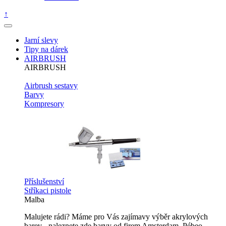
↑
Jarní slevy
Tipy na dárek
AIRBRUSH
AIRBRUSH
Airbrush sestavy
Barvy
Kompresory
Příslušenství
Stříkaci pistole
Malba
Malujete rádi? Máme pro Vás zajímavy výběr akrylových
barev - naleznete zde barvy od firem Amsterdam, Pébeo,