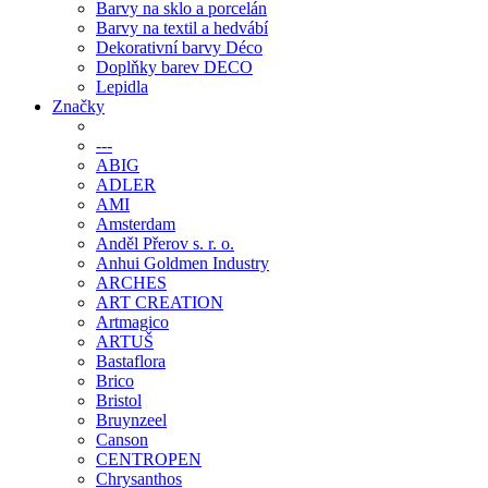
Barvy na sklo a porcelán
Barvy na textil a hedvábí
Dekorativní barvy Déco
Doplňky barev DECO
Lepidla
Značky
---
ABIG
ADLER
AMI
Amsterdam
Anděl Přerov s. r. o.
Anhui Goldmen Industry
ARCHES
ART CREATION
Artmagico
ARTUŠ
Bastaflora
Brico
Bristol
Bruynzeel
Canson
CENTROPEN
Chrysanthos