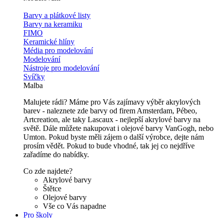
Barvy a plátkové listy
Barvy na keramiku
FIMO
Keramické hlíny
Média pro modelování
Modelování
Nástroje pro modelování
Svíčky
Malba
Malujete rádi? Máme pro Vás zajímavy výběr akrylových
barev - naleznete zde barvy od firem Amsterdam, Pébeo,
Artcreation, ale taky Lascaux - nejlepší akrylové barvy na
světě. Dále můžete nakupovat i olejové barvy VanGogh, nebo
Umton. Pokud byste měli zájem o další výrobce, dejte nám
prosím vědět. Pokud to bude vhodné, tak jej co nejdříve
zařadíme do nabídky.
Co zde najdete?
Akrylové barvy
Štětce
Olejové barvy
Vše co Vás napadne
Pro školy