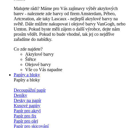
Malujete rádi? Máme pro Vás zajímavy výběr akrylových
barev - naleznete zde barvy od firem Amsterdam, Pébeo,
Artcreation, ale taky Lascaux - nejlepší akrylové barvy na
světě. Dále můžete nakupovat i olejové barvy VanGogh, nebo
Umton. Pokud byste měli zájem o další výrobce, dejte nám
prosím vědět. Pokud to bude vhodné, tak jej co nejdříve
zařadíme do nabídky.
Co zde najdete?
Akrylové barvy
Štětce
Olejové barvy
Vše co Vás napadne
Papíry a bloky
Papíry a bloky
Decoupážní papír
Deníky
Desky na papír
Kusové papíry
Papír pro akryl
Papír pro fix
Papír pro olej
Papír pro skicování