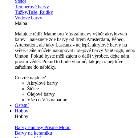
Štětce
Temperové barvy
Tužky,Tuše, Rudky
Vodové barvy
Malba
Malujete rádi? Máme pro Vás zajímavy výběr akrylových
barev - naleznete zde barvy od firem Amsterdam, Pébeo,
Artcreation, ale taky Lascaux - nejlepší akrylové barvy na
světě. Dále můžete nakupovat i olejové barvy VanGogh, nebo
Umton. Pokud byste měli zájem o další výrobce, dejte nám
prosím vědět. Pokud to bude vhodné, tak jej co nejdříve
zařadíme do nabídky.
Co zde najdete?
Akrylové barvy
Štětce
Olejové barvy
Vše co Vás napadne
Ostatní
Hobby
Hobby
Barvy Fantasy Prisme Moon
Barvy na keramiku