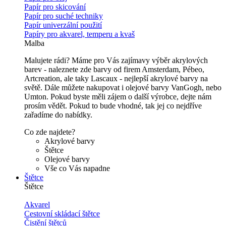
Papír pro skicování
Papír pro suché techniky
Papír univerzální použití
Papíry pro akvarel, temperu a kvaš
Malba
Malujete rádi? Máme pro Vás zajímavy výběr akrylových
barev - naleznete zde barvy od firem Amsterdam, Pébeo,
Artcreation, ale taky Lascaux - nejlepší akrylové barvy na
světě. Dále můžete nakupovat i olejové barvy VanGogh, nebo
Umton. Pokud byste měli zájem o další výrobce, dejte nám
prosím vědět. Pokud to bude vhodné, tak jej co nejdříve
zařadíme do nabídky.
Co zde najdete?
Akrylové barvy
Štětce
Olejové barvy
Vše co Vás napadne
Štětce
Štětce
Akvarel
Cestovní skládací štětce
Čistění štětců