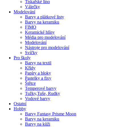
Tiskařské lino
Válečky
Modelování
Barvy a plátkové listy
Barvy na keramiku
FIMO
Keramické hlíny
Média pro modelování
Modelování
Nástroje pro modelování
Svíčky
Pro školy
Barvy na textil
Křídy
Papíry a bloky
Pastelky a fixy
Štětce
Temperové barvy
Tužky,Tuše, Rudky
Vodové barvy
Ostatní
Hobby
Barvy Fantasy Prisme Moon
Barvy na keramiku
Barvy na kůži