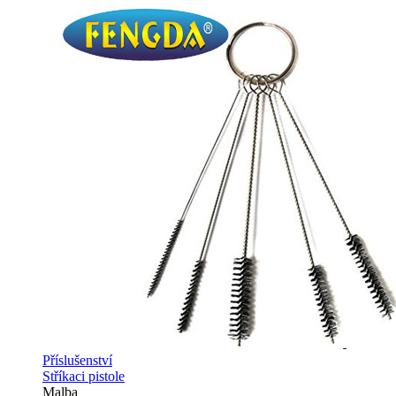
Příslušenství
Stříkaci pistole
Malba