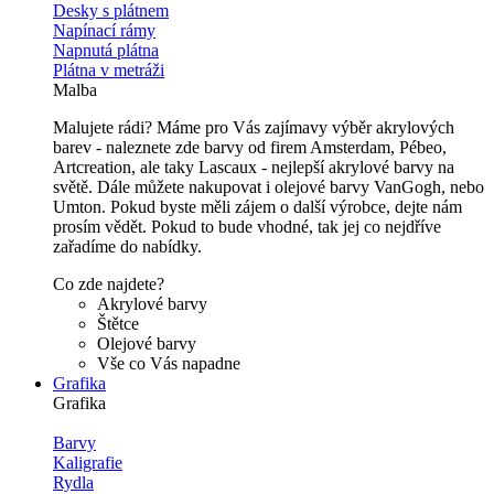
Desky s plátnem
Napínací rámy
Napnutá plátna
Plátna v metráži
Malba
Malujete rádi? Máme pro Vás zajímavy výběr akrylových
barev - naleznete zde barvy od firem Amsterdam, Pébeo,
Artcreation, ale taky Lascaux - nejlepší akrylové barvy na
světě. Dále můžete nakupovat i olejové barvy VanGogh, nebo
Umton. Pokud byste měli zájem o další výrobce, dejte nám
prosím vědět. Pokud to bude vhodné, tak jej co nejdříve
zařadíme do nabídky.
Co zde najdete?
Akrylové barvy
Štětce
Olejové barvy
Vše co Vás napadne
Grafika
Grafika
Barvy
Kaligrafie
Rydla