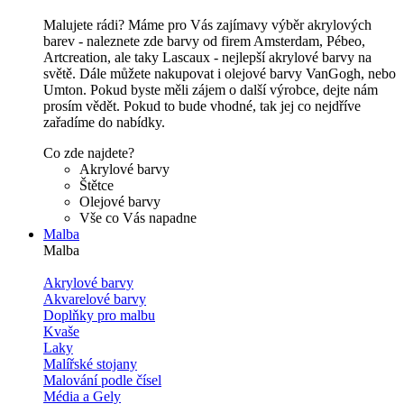
Malujete rádi? Máme pro Vás zajímavy výběr akrylových
barev - naleznete zde barvy od firem Amsterdam, Pébeo,
Artcreation, ale taky Lascaux - nejlepší akrylové barvy na
světě. Dále můžete nakupovat i olejové barvy VanGogh, nebo
Umton. Pokud byste měli zájem o další výrobce, dejte nám
prosím vědět. Pokud to bude vhodné, tak jej co nejdříve
zařadíme do nabídky.
Co zde najdete?
Akrylové barvy
Štětce
Olejové barvy
Vše co Vás napadne
Malba
Malba
Akrylové barvy
Akvarelové barvy
Doplňky pro malbu
Kvaše
Laky
Malířské stojany
Malování podle čísel
Média a Gely