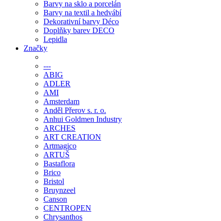
Barvy na sklo a porcelán
Barvy na textil a hedvábí
Dekorativní barvy Déco
Doplňky barev DECO
Lepidla
Značky
---
ABIG
ADLER
AMI
Amsterdam
Anděl Přerov s. r. o.
Anhui Goldmen Industry
ARCHES
ART CREATION
Artmagico
ARTUŠ
Bastaflora
Brico
Bristol
Bruynzeel
Canson
CENTROPEN
Chrysanthos