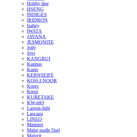
Hobby line
HSENG
INDIGES
IRIDRON
Isabey
IWATA
JAVANA
JESMONITE
Jolly
Jovi
KANGRUI
Kappus
Karin
KERNSEIFE
KOH-I-NOOR
Kores
Kreul
KURETAKE
KW-triO
Larson-Juhl
Lascaux
LINEO
Maimeri
Maluj podle čísel
Malzeit