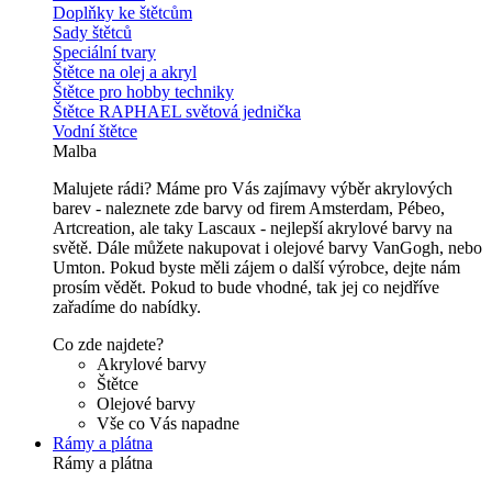
Doplňky ke štětcům
Sady štětců
Speciální tvary
Štětce na olej a akryl
Štětce pro hobby techniky
Štětce RAPHAEL světová jednička
Vodní štětce
Malba
Malujete rádi? Máme pro Vás zajímavy výběr akrylových
barev - naleznete zde barvy od firem Amsterdam, Pébeo,
Artcreation, ale taky Lascaux - nejlepší akrylové barvy na
světě. Dále můžete nakupovat i olejové barvy VanGogh, nebo
Umton. Pokud byste měli zájem o další výrobce, dejte nám
prosím vědět. Pokud to bude vhodné, tak jej co nejdříve
zařadíme do nabídky.
Co zde najdete?
Akrylové barvy
Štětce
Olejové barvy
Vše co Vás napadne
Rámy a plátna
Rámy a plátna