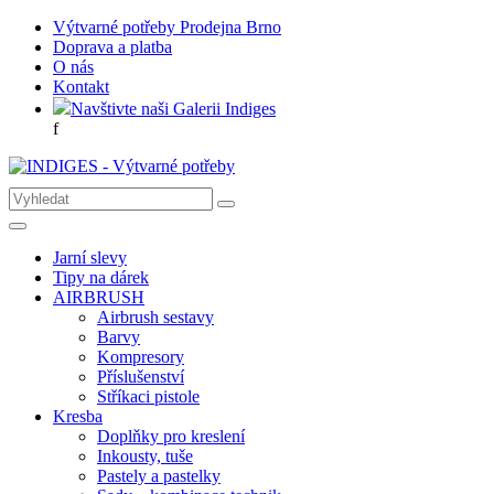
Výtvarné potřeby Prodejna Brno
Doprava a platba
O nás
Kontakt
Navštivte naši Galerii Indiges
f
Jarní slevy
Tipy na dárek
AIRBRUSH
Airbrush sestavy
Barvy
Kompresory
Příslušenství
Stříkaci pistole
Kresba
Doplňky pro kreslení
Inkousty, tuše
Pastely a pastelky