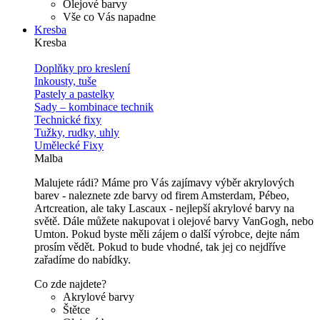
Olejové barvy
Vše co Vás napadne
Kresba
Kresba
Doplňky pro kreslení
Inkousty, tuše
Pastely a pastelky
Sady – kombinace technik
Technické fixy
Tužky, rudky, uhly
Umělecké Fixy
Malba
Malujete rádi? Máme pro Vás zajímavy výběr akrylových
barev - naleznete zde barvy od firem Amsterdam, Pébeo,
Artcreation, ale taky Lascaux - nejlepší akrylové barvy na
světě. Dále můžete nakupovat i olejové barvy VanGogh, nebo
Umton. Pokud byste měli zájem o další výrobce, dejte nám
prosím vědět. Pokud to bude vhodné, tak jej co nejdříve
zařadíme do nabídky.
Co zde najdete?
Akrylové barvy
Štětce