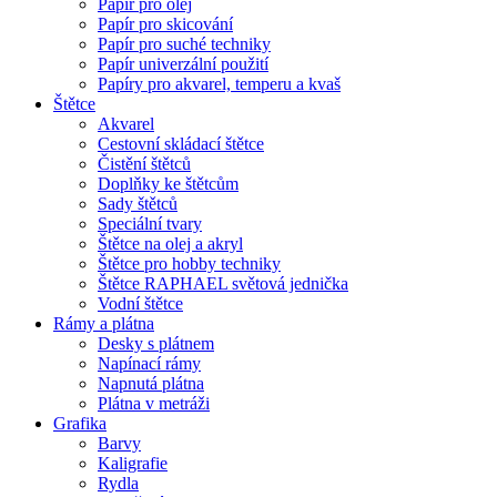
Papír pro olej
Papír pro skicování
Papír pro suché techniky
Papír univerzální použití
Papíry pro akvarel, temperu a kvaš
Štětce
Akvarel
Cestovní skládací štětce
Čistění štětců
Doplňky ke štětcům
Sady štětců
Speciální tvary
Štětce na olej a akryl
Štětce pro hobby techniky
Štětce RAPHAEL světová jednička
Vodní štětce
Rámy a plátna
Desky s plátnem
Napínací rámy
Napnutá plátna
Plátna v metráži
Grafika
Barvy
Kaligrafie
Rydla