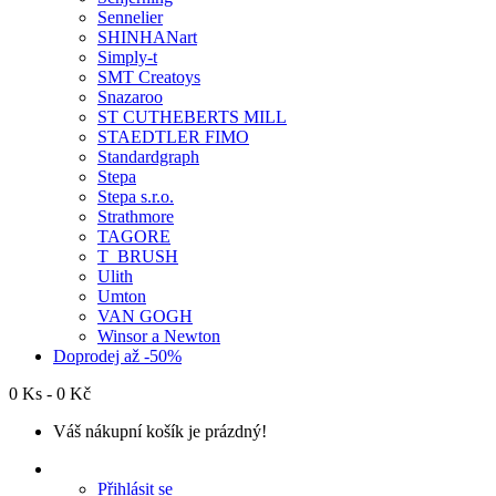
Sennelier
SHINHANart
Simply-t
SMT Creatoys
Snazaroo
ST CUTHEBERTS MILL
STAEDTLER FIMO
Standardgraph
Stepa
Stepa s.r.o.
Strathmore
TAGORE
T_BRUSH
Ulith
Umton
VAN GOGH
Winsor a Newton
Doprodej až -50%
0 Ks - 0 Kč
Váš nákupní košík je prázdný!
Přihlásit se