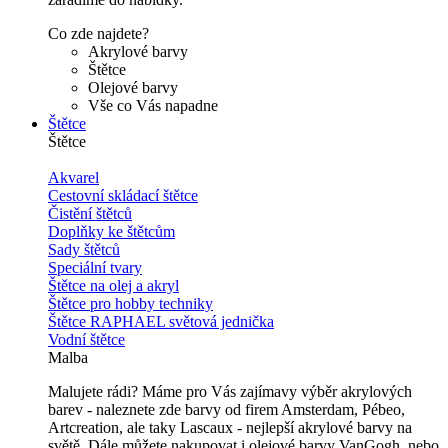
Co zde najdete?
Akrylové barvy
Štětce
Olejové barvy
Vše co Vás napadne
Štětce
Štětce
Akvarel
Cestovní skládací štětce
Čistění štětců
Doplňky ke štětcům
Sady štětců
Speciální tvary
Štětce na olej a akryl
Štětce pro hobby techniky
Štětce RAPHAEL světová jednička
Vodní štětce
Malba
Malujete rádi? Máme pro Vás zajímavy výběr akrylových
barev - naleznete zde barvy od firem Amsterdam, Pébeo,
Artcreation, ale taky Lascaux - nejlepší akrylové barvy na
světě. Dále můžete nakupovat i olejové barvy VanGogh, nebo