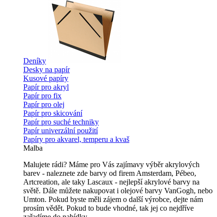
Deníky
Desky na papír
Kusové papíry
Papír pro akryl
Papír pro fix
Papír pro olej
Papír pro skicování
Papír pro suché techniky
Papír univerzální použití
Papíry pro akvarel, temperu a kvaš
Malba
Malujete rádi? Máme pro Vás zajímavy výběr akrylových
barev - naleznete zde barvy od firem Amsterdam, Pébeo,
Artcreation, ale taky Lascaux - nejlepší akrylové barvy na
světě. Dále můžete nakupovat i olejové barvy VanGogh, nebo
Umton. Pokud byste měli zájem o další výrobce, dejte nám
prosím vědět. Pokud to bude vhodné, tak jej co nejdříve
zařadíme do nabídky.