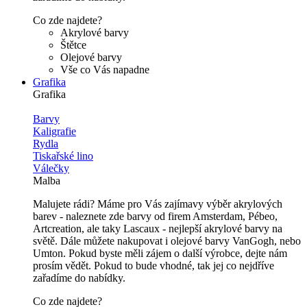
Co zde najdete?
Akrylové barvy
Štětce
Olejové barvy
Vše co Vás napadne
Grafika
Grafika
Barvy
Kaligrafie
Rydla
Tiskařské lino
Válečky
Malba
Malujete rádi? Máme pro Vás zajímavy výběr akrylových
barev - naleznete zde barvy od firem Amsterdam, Pébeo,
Artcreation, ale taky Lascaux - nejlepší akrylové barvy na
světě. Dále můžete nakupovat i olejové barvy VanGogh, nebo
Umton. Pokud byste měli zájem o další výrobce, dejte nám
prosím vědět. Pokud to bude vhodné, tak jej co nejdříve
zařadíme do nabídky.
Co zde najdete?