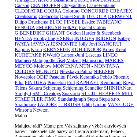
Canson
CENTROPEN
Chrysanthos
ClaireFontaine
CLEOPATRE
COBRA
Colorino
CONCORDE
CREATEX
Creatissimo
Cretacolor
Daniel Smith
DECOLA
DERWENT
Ditipo
Druchema
ELCO PINSEL
Essdee
FABRIANO
FENGDA
FM BRUSH
FolkArt
Fractal Colors
G.BENEDIKT
GHIANT
Golden
Harder & Steenbeck
HEYDA
Hobby line
HSENG
INDIGES
IRIDRON
Isabey
IWATA
JAVANA
JESMONITE
Jolly
Jovi
KANGRUI
Kappus
Karin
KERNSEIFE
KOH-I-NOOR
Kores
Kreul
KURETAKE
KW-triO
Larson-Juhl
Lascaux
LINEO
Maimeri
Maluj podle čísel
Malzeit
Manuscript
MARIES
MEYCO
Molotow
MONTANA
MTN - MONTANA
COLORS
MUNGYO
Nevskaya Palitra
NIELSEN
Novacolor
ODIF
Pastelini
Pávek Keramika
Pébéo
Phoenix
Pilot
PINTURA
Princeton
Pritt
RAPHAEL
Rembrandt
Royal
Talens
Sakura
Schjering
Schjerning
Sennelier
SHINHANart
Simply-t
SMT Creatoys
Snazaroo
ST CUTHEBERTS MILL
STAEDTLER FIMO
Standardgraph
Stepa
Stepa s.r.o.
Strathmore
TAGORE
T_BRUSH
Ulith
Umton
VAN GOGH
Winsor a Newton
Malba
Malujete rádi? Máme pro Vás zajímavy výběr akrylových
barev - naleznete zde barvy od firem Amsterdam, Pébeo,
Artcreation, ale taky Lascaux - nejlepší akrylové barvy na