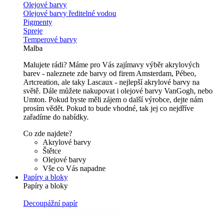
Olejové barvy
Olejové barvy ředitelné vodou
Pigmenty
Spreje
Temperové barvy
Malba
Malujete rádi? Máme pro Vás zajímavy výběr akrylových
barev - naleznete zde barvy od firem Amsterdam, Pébeo,
Artcreation, ale taky Lascaux - nejlepší akrylové barvy na
světě. Dále můžete nakupovat i olejové barvy VanGogh, nebo
Umton. Pokud byste měli zájem o další výrobce, dejte nám
prosím vědět. Pokud to bude vhodné, tak jej co nejdříve
zařadíme do nabídky.
Co zde najdete?
Akrylové barvy
Štětce
Olejové barvy
Vše co Vás napadne
Papíry a bloky
Papíry a bloky
Decoupážní papír