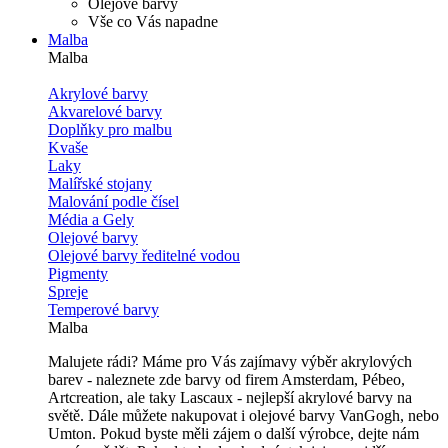
Olejové barvy
Vše co Vás napadne
Malba
Malba
Akrylové barvy
Akvarelové barvy
Doplňky pro malbu
Kvaše
Laky
Malířské stojany
Malování podle čísel
Média a Gely
Olejové barvy
Olejové barvy ředitelné vodou
Pigmenty
Spreje
Temperové barvy
Malba
Malujete rádi? Máme pro Vás zajímavy výběr akrylových
barev - naleznete zde barvy od firem Amsterdam, Pébeo,
Artcreation, ale taky Lascaux - nejlepší akrylové barvy na
světě. Dále můžete nakupovat i olejové barvy VanGogh, nebo
Umton. Pokud byste měli zájem o další výrobce, dejte nám