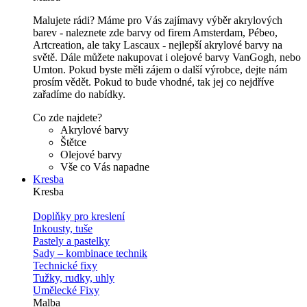
Malujete rádi? Máme pro Vás zajímavy výběr akrylových
barev - naleznete zde barvy od firem Amsterdam, Pébeo,
Artcreation, ale taky Lascaux - nejlepší akrylové barvy na
světě. Dále můžete nakupovat i olejové barvy VanGogh, nebo
Umton. Pokud byste měli zájem o další výrobce, dejte nám
prosím vědět. Pokud to bude vhodné, tak jej co nejdříve
zařadíme do nabídky.
Co zde najdete?
Akrylové barvy
Štětce
Olejové barvy
Vše co Vás napadne
Kresba
Kresba
Doplňky pro kreslení
Inkousty, tuše
Pastely a pastelky
Sady – kombinace technik
Technické fixy
Tužky, rudky, uhly
Umělecké Fixy
Malba