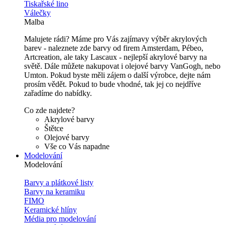
Tiskařské lino
Válečky
Malba
Malujete rádi? Máme pro Vás zajímavy výběr akrylových
barev - naleznete zde barvy od firem Amsterdam, Pébeo,
Artcreation, ale taky Lascaux - nejlepší akrylové barvy na
světě. Dále můžete nakupovat i olejové barvy VanGogh, nebo
Umton. Pokud byste měli zájem o další výrobce, dejte nám
prosím vědět. Pokud to bude vhodné, tak jej co nejdříve
zařadíme do nabídky.
Co zde najdete?
Akrylové barvy
Štětce
Olejové barvy
Vše co Vás napadne
Modelování
Modelování
Barvy a plátkové listy
Barvy na keramiku
FIMO
Keramické hlíny
Média pro modelování