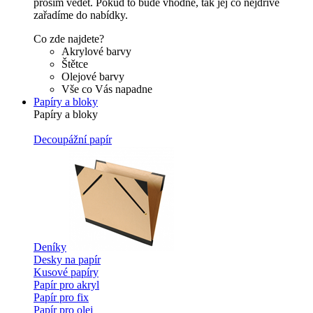
prosím vědět. Pokud to bude vhodné, tak jej co nejdříve
zařadíme do nabídky.
Co zde najdete?
Akrylové barvy
Štětce
Olejové barvy
Vše co Vás napadne
Papíry a bloky
Papíry a bloky
Decoupážní papír
Deníky
Desky na papír
Kusové papíry
Papír pro akryl
Papír pro fix
Papír pro olej