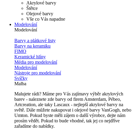
Akrylové barvy
Štětce
Olejové barvy
Vše co Vás napadne
Modelování
Modelování
Barvy a plátkové listy
Barvy na keramiku
FIMO
Keramické hlíny
Média pro modelování
Modelování
Nástroje pro modelování
Svíčky
Malba
Malujete rádi? Máme pro Vás zajímavy výběr akrylových
barev - naleznete zde barvy od firem Amsterdam, Pébeo,
Artcreation, ale taky Lascaux - nejlepší akrylové barvy na
světě. Dále můžete nakupovat i olejové barvy VanGogh, nebo
Umton. Pokud byste měli zájem o další výrobce, dejte nám
prosím vědět. Pokud to bude vhodné, tak jej co nejdříve
zařadíme do nabídky.