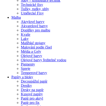
Sady – kombinace technik
Technické fixy
Tužky, rudky, uhly
Umělecké Fixy
Malba
Akrylové barvy
Akvarelové barvy
Doplňky pro malbu
Kvaše
Laky
Malířské stojany
Malování podle čísel
Média a Gely
Olejové barvy
Olejové barvy ředitelné vodou
Pigmenty
Spreje
Temperové barvy
Papíry a bloky
Decoupážní papír
Deníky
Desky na papír
Kusové papíry
Papír pro akryl
Papír pro fix