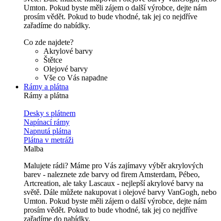
Umton. Pokud byste měli zájem o další výrobce, dejte nám
prosím vědět. Pokud to bude vhodné, tak jej co nejdříve
zařadíme do nabídky.
Co zde najdete?
Akrylové barvy
Štětce
Olejové barvy
Vše co Vás napadne
Rámy a plátna
Rámy a plátna
Desky s plátnem
Napínací rámy
Napnutá plátna
Plátna v metráži
Malba
Malujete rádi? Máme pro Vás zajímavy výběr akrylových
barev - naleznete zde barvy od firem Amsterdam, Pébeo,
Artcreation, ale taky Lascaux - nejlepší akrylové barvy na
světě. Dále můžete nakupovat i olejové barvy VanGogh, nebo
Umton. Pokud byste měli zájem o další výrobce, dejte nám
prosím vědět. Pokud to bude vhodné, tak jej co nejdříve
zařadíme do nabídky.