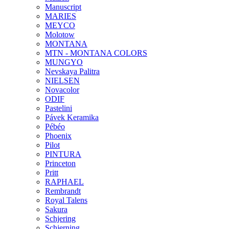
Manuscript
MARIES
MEYCO
Molotow
MONTANA
MTN - MONTANA COLORS
MUNGYO
Nevskaya Palitra
NIELSEN
Novacolor
ODIF
Pastelini
Pávek Keramika
Pébéo
Phoenix
Pilot
PINTURA
Princeton
Pritt
RAPHAEL
Rembrandt
Royal Talens
Sakura
Schjering
Schjerning