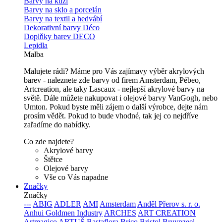
Barvy na kůži
Barvy na sklo a porcelán
Barvy na textil a hedvábí
Dekorativní barvy Déco
Doplňky barev DECO
Lepidla
Malba
Malujete rádi? Máme pro Vás zajímavy výběr akrylových
barev - naleznete zde barvy od firem Amsterdam, Pébeo,
Artcreation, ale taky Lascaux - nejlepší akrylové barvy na
světě. Dále můžete nakupovat i olejové barvy VanGogh, nebo
Umton. Pokud byste měli zájem o další výrobce, dejte nám
prosím vědět. Pokud to bude vhodné, tak jej co nejdříve
zařadíme do nabídky.
Co zde najdete?
Akrylové barvy
Štětce
Olejové barvy
Vše co Vás napadne
Značky
Značky
---
ABIG
ADLER
AMI
Amsterdam
Anděl Přerov s. r. o.
Anhui Goldmen Industry
ARCHES
ART CREATION
Artmagico
ARTUŠ
Bastaflora
Brico
Bristol
Bruynzeel