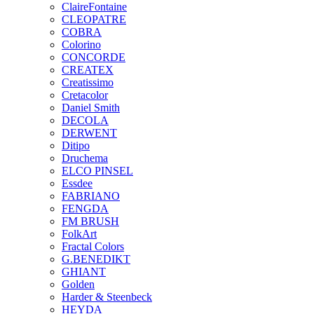
ClaireFontaine
CLEOPATRE
COBRA
Colorino
CONCORDE
CREATEX
Creatissimo
Cretacolor
Daniel Smith
DECOLA
DERWENT
Ditipo
Druchema
ELCO PINSEL
Essdee
FABRIANO
FENGDA
FM BRUSH
FolkArt
Fractal Colors
G.BENEDIKT
GHIANT
Golden
Harder & Steenbeck
HEYDA