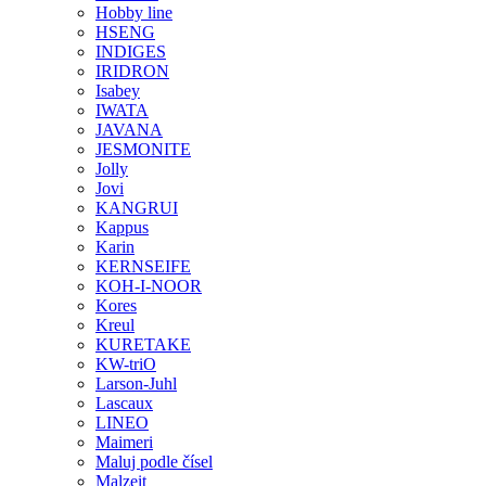
Hobby line
HSENG
INDIGES
IRIDRON
Isabey
IWATA
JAVANA
JESMONITE
Jolly
Jovi
KANGRUI
Kappus
Karin
KERNSEIFE
KOH-I-NOOR
Kores
Kreul
KURETAKE
KW-triO
Larson-Juhl
Lascaux
LINEO
Maimeri
Maluj podle čísel
Malzeit