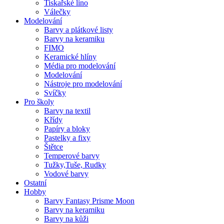
Tiskařské lino
Válečky
Modelování
Barvy a plátkové listy
Barvy na keramiku
FIMO
Keramické hlíny
Média pro modelování
Modelování
Nástroje pro modelování
Svíčky
Pro školy
Barvy na textil
Křídy
Papíry a bloky
Pastelky a fixy
Štětce
Temperové barvy
Tužky,Tuše, Rudky
Vodové barvy
Ostatní
Hobby
Barvy Fantasy Prisme Moon
Barvy na keramiku
Barvy na kůži