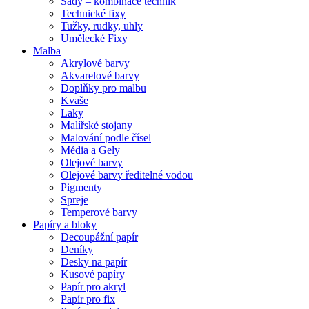
Sady – kombinace technik
Technické fixy
Tužky, rudky, uhly
Umělecké Fixy
Malba
Akrylové barvy
Akvarelové barvy
Doplňky pro malbu
Kvaše
Laky
Malířské stojany
Malování podle čísel
Média a Gely
Olejové barvy
Olejové barvy ředitelné vodou
Pigmenty
Spreje
Temperové barvy
Papíry a bloky
Decoupážní papír
Deníky
Desky na papír
Kusové papíry
Papír pro akryl
Papír pro fix