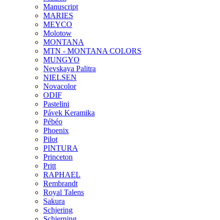
Manuscript
MARIES
MEYCO
Molotow
MONTANA
MTN - MONTANA COLORS
MUNGYO
Nevskaya Palitra
NIELSEN
Novacolor
ODIF
Pastelini
Pávek Keramika
Pébéo
Phoenix
Pilot
PINTURA
Princeton
Pritt
RAPHAEL
Rembrandt
Royal Talens
Sakura
Schjering
Schjerning