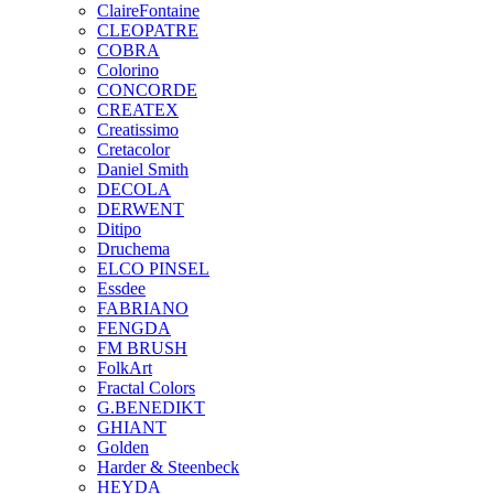
ClaireFontaine
CLEOPATRE
COBRA
Colorino
CONCORDE
CREATEX
Creatissimo
Cretacolor
Daniel Smith
DECOLA
DERWENT
Ditipo
Druchema
ELCO PINSEL
Essdee
FABRIANO
FENGDA
FM BRUSH
FolkArt
Fractal Colors
G.BENEDIKT
GHIANT
Golden
Harder & Steenbeck
HEYDA