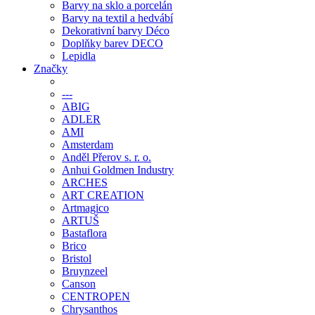
Barvy na sklo a porcelán
Barvy na textil a hedvábí
Dekorativní barvy Déco
Doplňky barev DECO
Lepidla
Značky
---
ABIG
ADLER
AMI
Amsterdam
Anděl Přerov s. r. o.
Anhui Goldmen Industry
ARCHES
ART CREATION
Artmagico
ARTUŠ
Bastaflora
Brico
Bristol
Bruynzeel
Canson
CENTROPEN
Chrysanthos