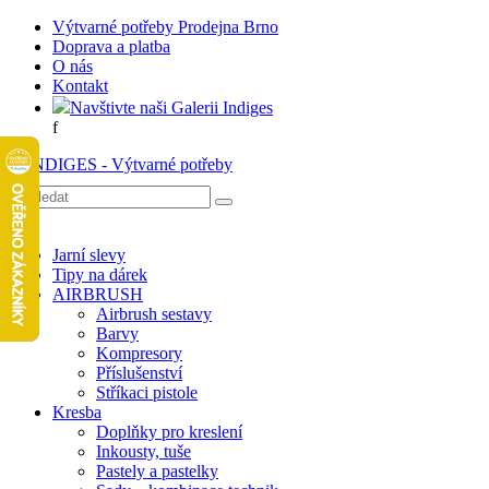
Výtvarné potřeby Prodejna Brno
Doprava a platba
O nás
Kontakt
Navštivte naši Galerii Indiges
f
Jarní slevy
Tipy na dárek
AIRBRUSH
Airbrush sestavy
Barvy
Kompresory
Příslušenství
Stříkaci pistole
Kresba
Doplňky pro kreslení
Inkousty, tuše
Pastely a pastelky