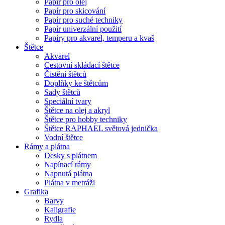
Papír pro olej
Papír pro skicování
Papír pro suché techniky
Papír univerzální použití
Papíry pro akvarel, temperu a kvaš
Štětce
Akvarel
Cestovní skládací štětce
Čistění štětců
Doplňky ke štětcům
Sady štětců
Speciální tvary
Štětce na olej a akryl
Štětce pro hobby techniky
Štětce RAPHAEL světová jednička
Vodní štětce
Rámy a plátna
Desky s plátnem
Napínací rámy
Napnutá plátna
Plátna v metráži
Grafika
Barvy
Kaligrafie
Rydla