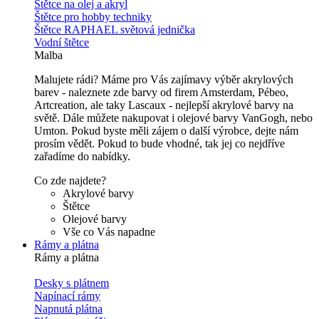
Štětce na olej a akryl
Štětce pro hobby techniky
Štětce RAPHAEL světová jednička
Vodní štětce
Malba
Malujete rádi? Máme pro Vás zajímavy výběr akrylových
barev - naleznete zde barvy od firem Amsterdam, Pébeo,
Artcreation, ale taky Lascaux - nejlepší akrylové barvy na
světě. Dále můžete nakupovat i olejové barvy VanGogh, nebo
Umton. Pokud byste měli zájem o další výrobce, dejte nám
prosím vědět. Pokud to bude vhodné, tak jej co nejdříve
zařadíme do nabídky.
Co zde najdete?
Akrylové barvy
Štětce
Olejové barvy
Vše co Vás napadne
Rámy a plátna
Rámy a plátna
Desky s plátnem
Napínací rámy
Napnutá plátna