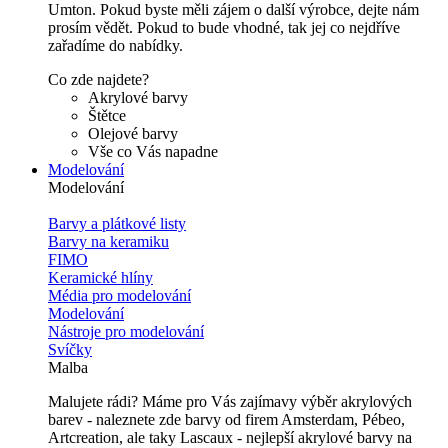
Umton. Pokud byste měli zájem o další výrobce, dejte nám
prosím vědět. Pokud to bude vhodné, tak jej co nejdříve
zařadíme do nabídky.
Co zde najdete?
Akrylové barvy
Štětce
Olejové barvy
Vše co Vás napadne
Modelování
Modelování
Barvy a plátkové listy
Barvy na keramiku
FIMO
Keramické hlíny
Média pro modelování
Modelování
Nástroje pro modelování
Svíčky
Malba
Malujete rádi? Máme pro Vás zajímavy výběr akrylových
barev - naleznete zde barvy od firem Amsterdam, Pébeo,
Artcreation, ale taky Lascaux - nejlepší akrylové barvy na