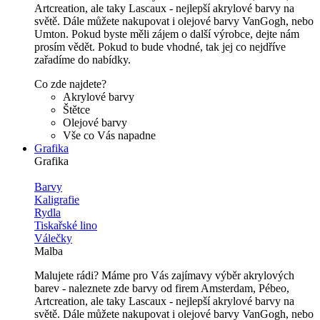
Artcreation, ale taky Lascaux - nejlepší akrylové barvy na
světě. Dále můžete nakupovat i olejové barvy VanGogh, nebo
Umton. Pokud byste měli zájem o další výrobce, dejte nám
prosím vědět. Pokud to bude vhodné, tak jej co nejdříve
zařadíme do nabídky.
Co zde najdete?
Akrylové barvy
Štětce
Olejové barvy
Vše co Vás napadne
Grafika
Grafika
Barvy
Kaligrafie
Rydla
Tiskařské lino
Válečky
Malba
Malujete rádi? Máme pro Vás zajímavy výběr akrylových
barev - naleznete zde barvy od firem Amsterdam, Pébeo,
Artcreation, ale taky Lascaux - nejlepší akrylové barvy na
světě. Dále můžete nakupovat i olejové barvy VanGogh, nebo