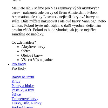
Malujete rádi? Máme pro Vás zajímavy výběr akrylových
barev - naleznete zde barvy od firem Amsterdam, Pébeo,
Artcreation, ale taky Lascaux - nejlepší akrylové barvy na
světě. Dále můžete nakupovat i olejové barvy VanGogh, nebo
Umton. Pokud byste měli zájem o další výrobce, dejte nám
prosím vědět. Pokud to bude vhodné, tak jej co nejdříve
zařadíme do nabídky.
Co zde najdete?
Akrylové barvy
Štětce
Olejové barvy
Vše co Vás napadne
Pro školy
Pro školy
Barvy na textil
Křídy
Papíry a bloky
Pastelky a fixy
Štětce
Temperové barvy
Tužky,Tuše, Rudky
Vodové barvy