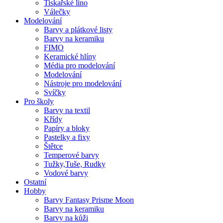
Tiskařské lino
Válečky
Modelování
Barvy a plátkové listy
Barvy na keramiku
FIMO
Keramické hlíny
Média pro modelování
Modelování
Nástroje pro modelování
Svíčky
Pro školy
Barvy na textil
Křídy
Papíry a bloky
Pastelky a fixy
Štětce
Temperové barvy
Tužky,Tuše, Rudky
Vodové barvy
Ostatní
Hobby
Barvy Fantasy Prisme Moon
Barvy na keramiku
Barvy na kůži