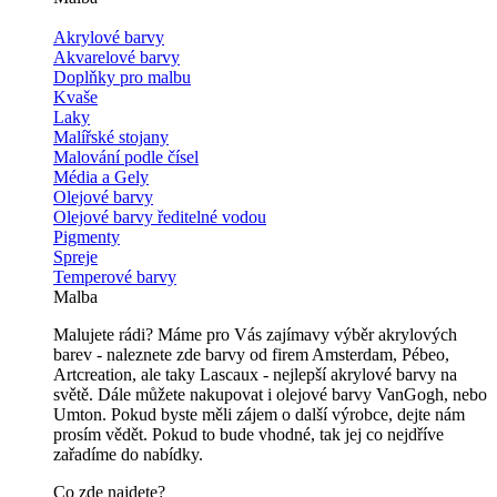
Akrylové barvy
Akvarelové barvy
Doplňky pro malbu
Kvaše
Laky
Malířské stojany
Malování podle čísel
Média a Gely
Olejové barvy
Olejové barvy ředitelné vodou
Pigmenty
Spreje
Temperové barvy
Malba
Malujete rádi? Máme pro Vás zajímavy výběr akrylových
barev - naleznete zde barvy od firem Amsterdam, Pébeo,
Artcreation, ale taky Lascaux - nejlepší akrylové barvy na
světě. Dále můžete nakupovat i olejové barvy VanGogh, nebo
Umton. Pokud byste měli zájem o další výrobce, dejte nám
prosím vědět. Pokud to bude vhodné, tak jej co nejdříve
zařadíme do nabídky.
Co zde najdete?