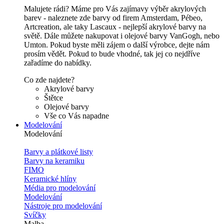
Malujete rádi? Máme pro Vás zajímavy výběr akrylových
barev - naleznete zde barvy od firem Amsterdam, Pébeo,
Artcreation, ale taky Lascaux - nejlepší akrylové barvy na
světě. Dále můžete nakupovat i olejové barvy VanGogh, nebo
Umton. Pokud byste měli zájem o další výrobce, dejte nám
prosím vědět. Pokud to bude vhodné, tak jej co nejdříve
zařadíme do nabídky.
Co zde najdete?
Akrylové barvy
Štětce
Olejové barvy
Vše co Vás napadne
Modelování
Modelování
Barvy a plátkové listy
Barvy na keramiku
FIMO
Keramické hlíny
Média pro modelování
Modelování
Nástroje pro modelování
Svíčky
Malba