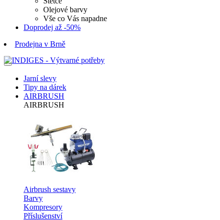
Štětce
Olejové barvy
Vše co Vás napadne
Doprodej až -50%
Prodejna v Brně
Jarní slevy
Tipy na dárek
AIRBRUSH
AIRBRUSH
Airbrush sestavy
Barvy
Kompresory
Příslušenství