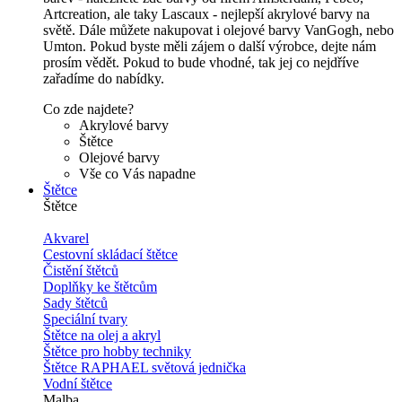
Artcreation, ale taky Lascaux - nejlepší akrylové barvy na
světě. Dále můžete nakupovat i olejové barvy VanGogh, nebo
Umton. Pokud byste měli zájem o další výrobce, dejte nám
prosím vědět. Pokud to bude vhodné, tak jej co nejdříve
zařadíme do nabídky.
Co zde najdete?
Akrylové barvy
Štětce
Olejové barvy
Vše co Vás napadne
Štětce
Štětce
Akvarel
Cestovní skládací štětce
Čistění štětců
Doplňky ke štětcům
Sady štětců
Speciální tvary
Štětce na olej a akryl
Štětce pro hobby techniky
Štětce RAPHAEL světová jednička
Vodní štětce
Malba