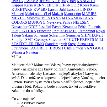
IWATA
JAVANA
JESMONITE
Jolly
Jovi
KANGRUI
Kappus
Karin
KERNSEIFE
KOH-I-NOOR
Kores
Kreul
KURETAKE
KW-triO
Larson-Juhl
Lascaux
LINEO
Maimeri
Maluj podle čísel
Malzeit
Manuscript
MARIES
MEYCO
Molotow
MONTANA
MTN - MONTANA
COLORS
MUNGYO
Nevskaya Palitra
NIELSEN
Novacolor
ODIF
Pastelini
Pávek Keramika
Pébéo
Phoenix
Pilot
PINTURA
Princeton
Pritt
RAPHAEL
Rembrandt
Royal
Talens
Sakura
Schjering
Schjerning
Sennelier
SHINHANart
Simply-t
SMT Creatoys
Snazaroo
ST CUTHEBERTS MILL
STAEDTLER FIMO
Standardgraph
Stepa
Stepa s.r.o.
Strathmore
TAGORE
T_BRUSH
Ulith
Umton
VAN GOGH
Winsor a Newton
Malba
Malujete rádi? Máme pro Vás zajímavy výběr akrylových
barev - naleznete zde barvy od firem Amsterdam, Pébeo,
Artcreation, ale taky Lascaux - nejlepší akrylové barvy na
světě. Dále můžete nakupovat i olejové barvy VanGogh, nebo
Umton. Pokud byste měli zájem o další výrobce, dejte nám
prosím vědět. Pokud to bude vhodné, tak jej co nejdříve
zařadíme do nabídky.
Co zde najdete?
Akrylové barvy