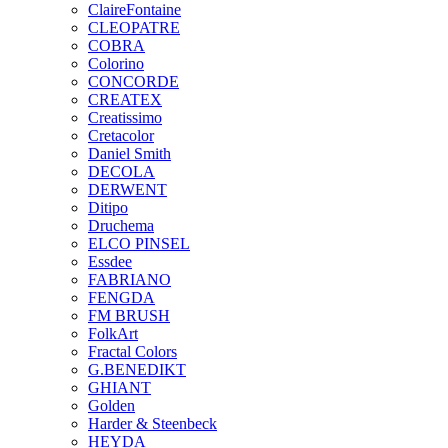
ClaireFontaine
CLEOPATRE
COBRA
Colorino
CONCORDE
CREATEX
Creatissimo
Cretacolor
Daniel Smith
DECOLA
DERWENT
Ditipo
Druchema
ELCO PINSEL
Essdee
FABRIANO
FENGDA
FM BRUSH
FolkArt
Fractal Colors
G.BENEDIKT
GHIANT
Golden
Harder & Steenbeck
HEYDA