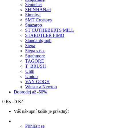
Sennelier
SHINHANart
Simply-t
SMT Creatoys
Snazaroo
ST CUTHEBERTS MILL
STAEDTLER FIMO
Standardgraph
Stepa
Stepa s.r.o.
Strathmore
TAGORE
T_BRUSH
Ulith
Umton
VAN GOGH
Winsor a Newton
Doprodej až -50%
0 Ks - 0 Kč
Váš nákupní košík je prázdný!
Přihlásit se