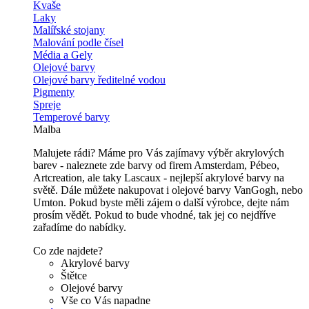
Kvaše
Laky
Malířské stojany
Malování podle čísel
Média a Gely
Olejové barvy
Olejové barvy ředitelné vodou
Pigmenty
Spreje
Temperové barvy
Malba
Malujete rádi? Máme pro Vás zajímavy výběr akrylových
barev - naleznete zde barvy od firem Amsterdam, Pébeo,
Artcreation, ale taky Lascaux - nejlepší akrylové barvy na
světě. Dále můžete nakupovat i olejové barvy VanGogh, nebo
Umton. Pokud byste měli zájem o další výrobce, dejte nám
prosím vědět. Pokud to bude vhodné, tak jej co nejdříve
zařadíme do nabídky.
Co zde najdete?
Akrylové barvy
Štětce
Olejové barvy
Vše co Vás napadne