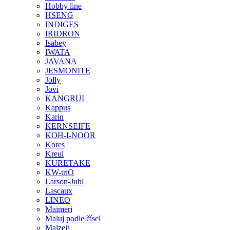
Hobby line
HSENG
INDIGES
IRIDRON
Isabey
IWATA
JAVANA
JESMONITE
Jolly
Jovi
KANGRUI
Kappus
Karin
KERNSEIFE
KOH-I-NOOR
Kores
Kreul
KURETAKE
KW-triO
Larson-Juhl
Lascaux
LINEO
Maimeri
Maluj podle čísel
Malzeit