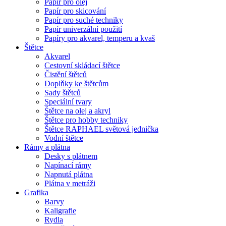
Papír pro olej
Papír pro skicování
Papír pro suché techniky
Papír univerzální použití
Papíry pro akvarel, temperu a kvaš
Štětce
Akvarel
Cestovní skládací štětce
Čistění štětců
Doplňky ke štětcům
Sady štětců
Speciální tvary
Štětce na olej a akryl
Štětce pro hobby techniky
Štětce RAPHAEL světová jednička
Vodní štětce
Rámy a plátna
Desky s plátnem
Napínací rámy
Napnutá plátna
Plátna v metráži
Grafika
Barvy
Kaligrafie
Rydla