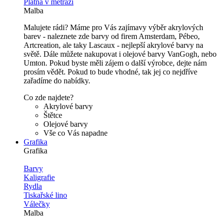
Plátna v metráži
Malba
Malujete rádi? Máme pro Vás zajímavy výběr akrylových
barev - naleznete zde barvy od firem Amsterdam, Pébeo,
Artcreation, ale taky Lascaux - nejlepší akrylové barvy na
světě. Dále můžete nakupovat i olejové barvy VanGogh, nebo
Umton. Pokud byste měli zájem o další výrobce, dejte nám
prosím vědět. Pokud to bude vhodné, tak jej co nejdříve
zařadíme do nabídky.
Co zde najdete?
Akrylové barvy
Štětce
Olejové barvy
Vše co Vás napadne
Grafika
Grafika
Barvy
Kaligrafie
Rydla
Tiskařské lino
Válečky
Malba