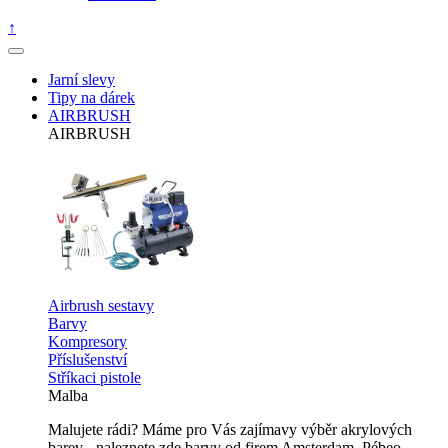
↑
Jarní slevy
Tipy na dárek
AIRBRUSH
AIRBRUSH
Airbrush sestavy
Barvy
Kompresory
Příslušenství
Stříkaci pistole
Malba
Malujete rádi? Máme pro Vás zajímavy výběr akrylových
barev - naleznete zde barvy od firem Amsterdam, Pébeo,