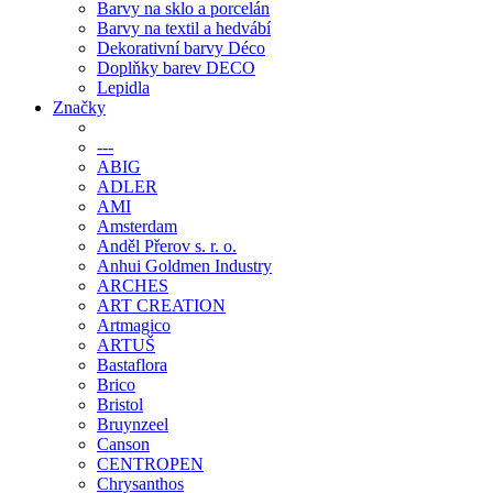
Barvy na sklo a porcelán
Barvy na textil a hedvábí
Dekorativní barvy Déco
Doplňky barev DECO
Lepidla
Značky
---
ABIG
ADLER
AMI
Amsterdam
Anděl Přerov s. r. o.
Anhui Goldmen Industry
ARCHES
ART CREATION
Artmagico
ARTUŠ
Bastaflora
Brico
Bristol
Bruynzeel
Canson
CENTROPEN
Chrysanthos