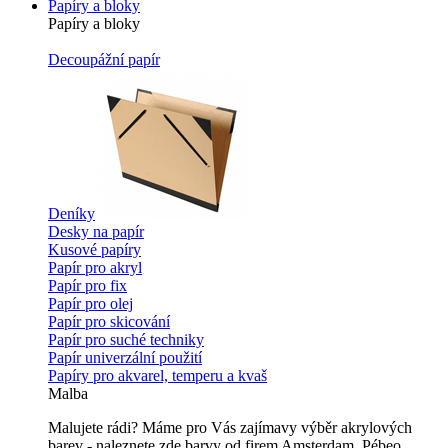
Papíry a bloky
Papíry a bloky
Decoupážní papír
Deníky
Desky na papír
Kusové papíry
Papír pro akryl
Papír pro fix
Papír pro olej
Papír pro skicování
Papír pro suché techniky
Papír univerzální použití
Papíry pro akvarel, temperu a kvaš
Malba
Malujete rádi? Máme pro Vás zajímavy výběr akrylových
barev - naleznete zde barvy od firem Amsterdam, Pébeo,