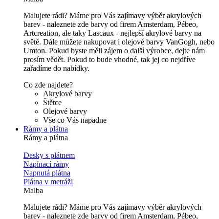
Malujete rádi? Máme pro Vás zajímavy výběr akrylových
barev - naleznete zde barvy od firem Amsterdam, Pébeo,
Artcreation, ale taky Lascaux - nejlepší akrylové barvy na
světě. Dále můžete nakupovat i olejové barvy VanGogh, nebo
Umton. Pokud byste měli zájem o další výrobce, dejte nám
prosím vědět. Pokud to bude vhodné, tak jej co nejdříve
zařadíme do nabídky.
Co zde najdete?
Akrylové barvy
Štětce
Olejové barvy
Vše co Vás napadne
Rámy a plátna
Rámy a plátna
Desky s plátnem
Napínací rámy
Napnutá plátna
Plátna v metráži
Malba
Malujete rádi? Máme pro Vás zajímavy výběr akrylových
barev - naleznete zde barvy od firem Amsterdam, Pébeo,