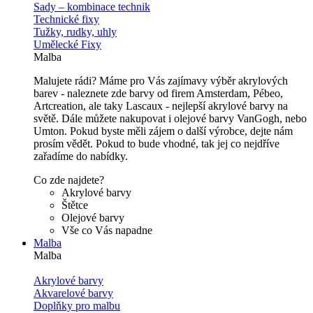
Sady – kombinace technik
Technické fixy
Tužky, rudky, uhly
Umělecké Fixy
Malba
Malujete rádi? Máme pro Vás zajímavy výběr akrylových
barev - naleznete zde barvy od firem Amsterdam, Pébeo,
Artcreation, ale taky Lascaux - nejlepší akrylové barvy na
světě. Dále můžete nakupovat i olejové barvy VanGogh, nebo
Umton. Pokud byste měli zájem o další výrobce, dejte nám
prosím vědět. Pokud to bude vhodné, tak jej co nejdříve
zařadíme do nabídky.
Co zde najdete?
Akrylové barvy
Štětce
Olejové barvy
Vše co Vás napadne
Malba
Malba
Akrylové barvy
Akvarelové barvy
Doplňky pro malbu