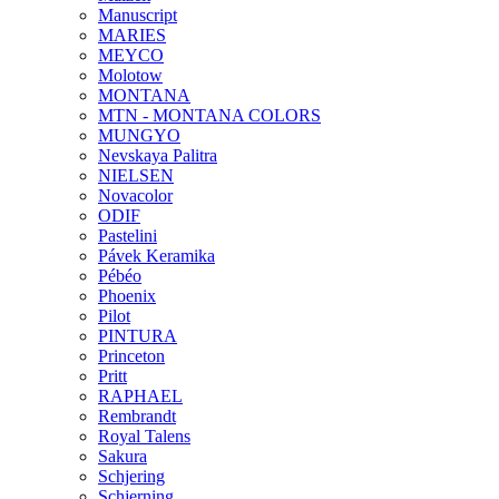
Manuscript
MARIES
MEYCO
Molotow
MONTANA
MTN - MONTANA COLORS
MUNGYO
Nevskaya Palitra
NIELSEN
Novacolor
ODIF
Pastelini
Pávek Keramika
Pébéo
Phoenix
Pilot
PINTURA
Princeton
Pritt
RAPHAEL
Rembrandt
Royal Talens
Sakura
Schjering
Schjerning