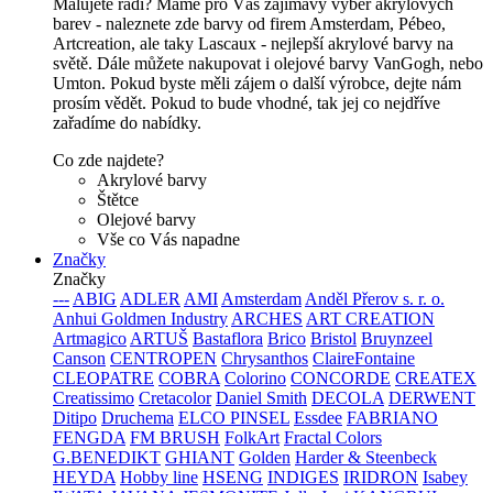
Malujete rádi? Máme pro Vás zajímavy výběr akrylových
barev - naleznete zde barvy od firem Amsterdam, Pébeo,
Artcreation, ale taky Lascaux - nejlepší akrylové barvy na
světě. Dále můžete nakupovat i olejové barvy VanGogh, nebo
Umton. Pokud byste měli zájem o další výrobce, dejte nám
prosím vědět. Pokud to bude vhodné, tak jej co nejdříve
zařadíme do nabídky.
Co zde najdete?
Akrylové barvy
Štětce
Olejové barvy
Vše co Vás napadne
Značky
Značky
---
ABIG
ADLER
AMI
Amsterdam
Anděl Přerov s. r. o.
Anhui Goldmen Industry
ARCHES
ART CREATION
Artmagico
ARTUŠ
Bastaflora
Brico
Bristol
Bruynzeel
Canson
CENTROPEN
Chrysanthos
ClaireFontaine
CLEOPATRE
COBRA
Colorino
CONCORDE
CREATEX
Creatissimo
Cretacolor
Daniel Smith
DECOLA
DERWENT
Ditipo
Druchema
ELCO PINSEL
Essdee
FABRIANO
FENGDA
FM BRUSH
FolkArt
Fractal Colors
G.BENEDIKT
GHIANT
Golden
Harder & Steenbeck
HEYDA
Hobby line
HSENG
INDIGES
IRIDRON
Isabey