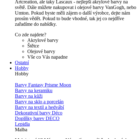
Artcreation, ale taky Lascaux - nejlepší akrylové barvy na
světě. Dále můžete nakupovat i olejové barvy VanGogh, nebo
Umton. Pokud byste měli zájem o další výrobce, dejte nám
prosím vědět. Pokud to bude vhodné, tak jej co nejdříve
zařadíme do nabídky.
Co zde najdete?
Akrylové barvy
Štětce
Olejové barvy
Vše co Vás napadne
Ostatní
Hobby
Hobby
Barvy Fantasy Prisme Moon
Barvy na keramiku
Barvy na kůži
Barvy na sklo a porcelán
Barvy na textil a hedvábí
Dekorativní barvy Déco
Doplňky barev DECO
Lepidla
Malba