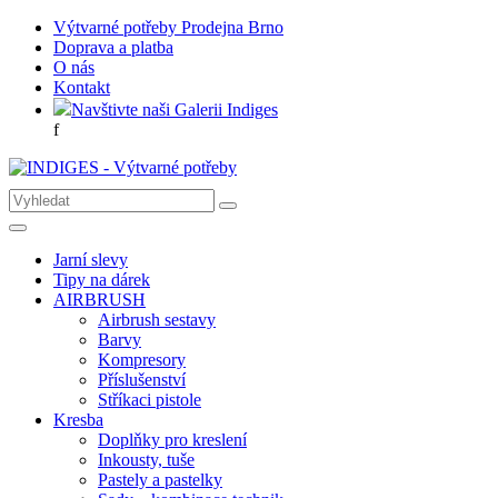
Výtvarné potřeby Prodejna Brno
Doprava a platba
O nás
Kontakt
Navštivte naši Galerii Indiges
f
Jarní slevy
Tipy na dárek
AIRBRUSH
Airbrush sestavy
Barvy
Kompresory
Příslušenství
Stříkaci pistole
Kresba
Doplňky pro kreslení
Inkousty, tuše
Pastely a pastelky