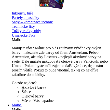
Inkousty, tuše
Pastely a pastelky
Sady – kombinace technik
Technické fixy
Tužky, rudky, uhly
Umělecké Fixy
Malba
Malujete rádi? Máme pro Vás zajímavy výběr akrylových
barev - naleznete zde barvy od firem Amsterdam, Pébeo,
Artcreation, ale taky Lascaux - nejlepší akrylové barvy na
světě. Dále můžete nakupovat i olejové barvy VanGogh, nebo
Umton. Pokud byste měli zájem o další výrobce, dejte nám
prosím vědět. Pokud to bude vhodné, tak jej co nejdříve
zařadíme do nabídky.
Co zde najdete?
Akrylové barvy
Štětce
Olejové barvy
Vše co Vás napadne
Malba
Malba