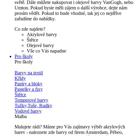
světě. Dále můžete nakupovat i olejové barvy VanGogh, nebo
Umton. Pokud byste měli zájem o další výrobce, dejte nám
prosím vědět. Pokud to bude vhodné, tak jej co nejdříve
zařadíme do nabídky.
Co zde najdete?
Akrylové barvy
Štětce
Olejové barvy
Vše co Vás napadne
Pro školy
Pro školy
Barvy na textil
Křídy
Papíry a bloky
Pastelky a fixy
Štětce
Temperové barvy
Tužky,Tuše, Rudky
Vodové barvy
Malba
Malujete rádi? Máme pro Vás zajímavy výběr akrylových
barev - naleznete zde barvy od firem Amsterdam, Pébeo,