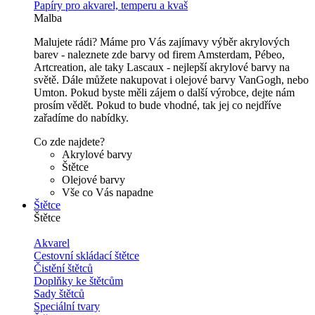
Papíry pro akvarel, temperu a kvaš
Malba
Malujete rádi? Máme pro Vás zajímavy výběr akrylových
barev - naleznete zde barvy od firem Amsterdam, Pébeo,
Artcreation, ale taky Lascaux - nejlepší akrylové barvy na
světě. Dále můžete nakupovat i olejové barvy VanGogh, nebo
Umton. Pokud byste měli zájem o další výrobce, dejte nám
prosím vědět. Pokud to bude vhodné, tak jej co nejdříve
zařadíme do nabídky.
Co zde najdete?
Akrylové barvy
Štětce
Olejové barvy
Vše co Vás napadne
Štětce
Štětce
Akvarel
Cestovní skládací štětce
Čistění štětců
Doplňky ke štětcům
Sady štětců
Speciální tvary