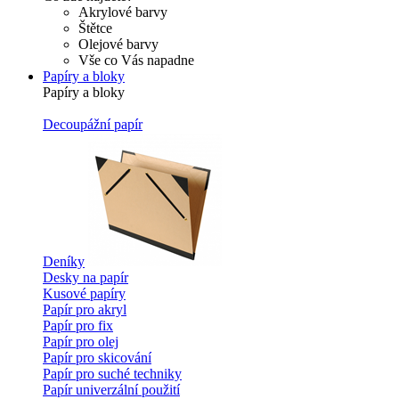
Akrylové barvy
Štětce
Olejové barvy
Vše co Vás napadne
Papíry a bloky
Papíry a bloky
Decoupážní papír
Deníky
Desky na papír
Kusové papíry
Papír pro akryl
Papír pro fix
Papír pro olej
Papír pro skicování
Papír pro suché techniky
Papír univerzální použití