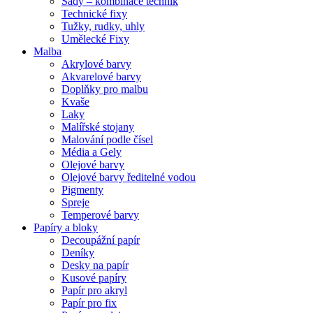
Sady – kombinace technik
Technické fixy
Tužky, rudky, uhly
Umělecké Fixy
Malba
Akrylové barvy
Akvarelové barvy
Doplňky pro malbu
Kvaše
Laky
Malířské stojany
Malování podle čísel
Média a Gely
Olejové barvy
Olejové barvy ředitelné vodou
Pigmenty
Spreje
Temperové barvy
Papíry a bloky
Decoupážní papír
Deníky
Desky na papír
Kusové papíry
Papír pro akryl
Papír pro fix