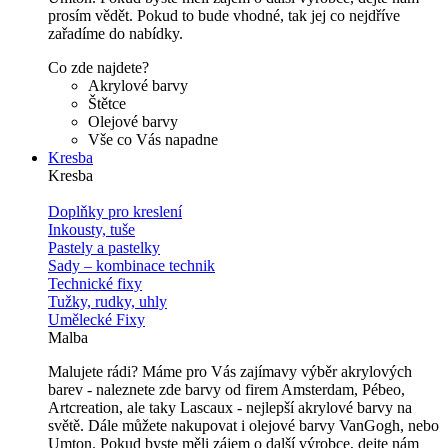
prosím vědět. Pokud to bude vhodné, tak jej co nejdříve
zařadíme do nabídky.
Co zde najdete?
Akrylové barvy
Štětce
Olejové barvy
Vše co Vás napadne
Kresba
Kresba
Doplňky pro kreslení
Inkousty, tuše
Pastely a pastelky
Sady – kombinace technik
Technické fixy
Tužky, rudky, uhly
Umělecké Fixy
Malba
Malujete rádi? Máme pro Vás zajímavy výběr akrylových
barev - naleznete zde barvy od firem Amsterdam, Pébeo,
Artcreation, ale taky Lascaux - nejlepší akrylové barvy na
světě. Dále můžete nakupovat i olejové barvy VanGogh, nebo
Umton. Pokud byste měli zájem o další výrobce, dejte nám