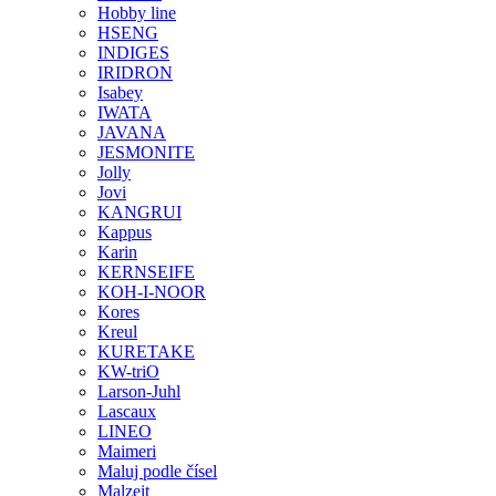
Hobby line
HSENG
INDIGES
IRIDRON
Isabey
IWATA
JAVANA
JESMONITE
Jolly
Jovi
KANGRUI
Kappus
Karin
KERNSEIFE
KOH-I-NOOR
Kores
Kreul
KURETAKE
KW-triO
Larson-Juhl
Lascaux
LINEO
Maimeri
Maluj podle čísel
Malzeit