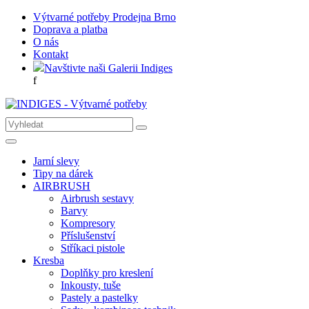
Výtvarné potřeby Prodejna Brno
Doprava a platba
O nás
Kontakt
Navštivte naši Galerii Indiges
f
Jarní slevy
Tipy na dárek
AIRBRUSH
Airbrush sestavy
Barvy
Kompresory
Příslušenství
Stříkaci pistole
Kresba
Doplňky pro kreslení
Inkousty, tuše
Pastely a pastelky