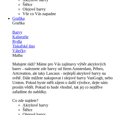
Štětce
Olejové barvy
Vše co Vás napadne
Grafika
Grafika
Barvy
Kaligrafie
Rydla
Tiskařské lino
Válečky
Malba
Malujete rádi? Máme pro Vás zajímavy výběr akrylových
barev - naleznete zde barvy od firem Amsterdam, Pébeo,
Artcreation, ale taky Lascaux - nejlepší akrylové barvy na
světě. Dále můžete nakupovat i olejové barvy VanGogh, nebo
Umton. Pokud byste měli zájem o další výrobce, dejte nám
prosím vědět. Pokud to bude vhodné, tak jej co nejdříve
zařadíme do nabídky.
Co zde najdete?
Akrylové barvy
Štětce
Olejové barvy