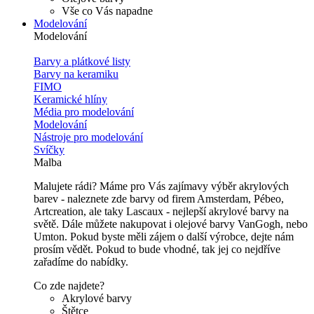
Vše co Vás napadne
Modelování
Modelování
Barvy a plátkové listy
Barvy na keramiku
FIMO
Keramické hlíny
Média pro modelování
Modelování
Nástroje pro modelování
Svíčky
Malba
Malujete rádi? Máme pro Vás zajímavy výběr akrylových
barev - naleznete zde barvy od firem Amsterdam, Pébeo,
Artcreation, ale taky Lascaux - nejlepší akrylové barvy na
světě. Dále můžete nakupovat i olejové barvy VanGogh, nebo
Umton. Pokud byste měli zájem o další výrobce, dejte nám
prosím vědět. Pokud to bude vhodné, tak jej co nejdříve
zařadíme do nabídky.
Co zde najdete?
Akrylové barvy
Štětce