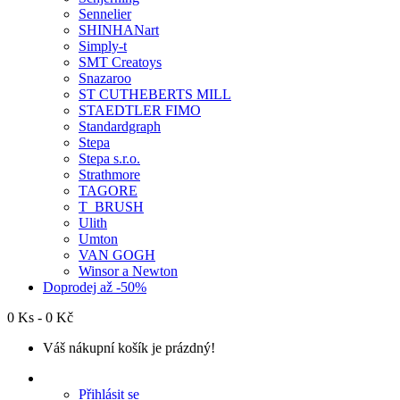
Sennelier
SHINHANart
Simply-t
SMT Creatoys
Snazaroo
ST CUTHEBERTS MILL
STAEDTLER FIMO
Standardgraph
Stepa
Stepa s.r.o.
Strathmore
TAGORE
T_BRUSH
Ulith
Umton
VAN GOGH
Winsor a Newton
Doprodej až -50%
0 Ks - 0 Kč
Váš nákupní košík je prázdný!
Přihlásit se