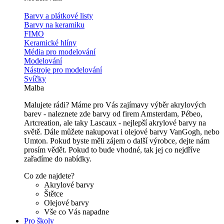
Barvy a plátkové listy
Barvy na keramiku
FIMO
Keramické hlíny
Média pro modelování
Modelování
Nástroje pro modelování
Svíčky
Malba
Malujete rádi? Máme pro Vás zajímavy výběr akrylových
barev - naleznete zde barvy od firem Amsterdam, Pébeo,
Artcreation, ale taky Lascaux - nejlepší akrylové barvy na
světě. Dále můžete nakupovat i olejové barvy VanGogh, nebo
Umton. Pokud byste měli zájem o další výrobce, dejte nám
prosím vědět. Pokud to bude vhodné, tak jej co nejdříve
zařadíme do nabídky.
Co zde najdete?
Akrylové barvy
Štětce
Olejové barvy
Vše co Vás napadne
Pro školy