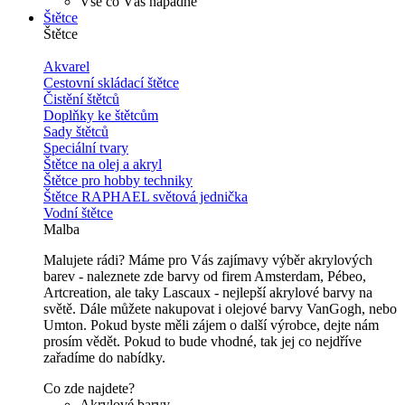
Vše co Vás napadne
Štětce
Štětce
Akvarel
Cestovní skládací štětce
Čistění štětců
Doplňky ke štětcům
Sady štětců
Speciální tvary
Štětce na olej a akryl
Štětce pro hobby techniky
Štětce RAPHAEL světová jednička
Vodní štětce
Malba
Malujete rádi? Máme pro Vás zajímavy výběr akrylových
barev - naleznete zde barvy od firem Amsterdam, Pébeo,
Artcreation, ale taky Lascaux - nejlepší akrylové barvy na
světě. Dále můžete nakupovat i olejové barvy VanGogh, nebo
Umton. Pokud byste měli zájem o další výrobce, dejte nám
prosím vědět. Pokud to bude vhodné, tak jej co nejdříve
zařadíme do nabídky.
Co zde najdete?
Akrylové barvy