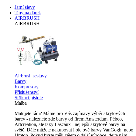
Jarní slevy
Tipy na dárek
AIRBRUSH
AIRBRUSH
Airbrush sestavy
Barvy
Kompresory
Příslušenství
Stříkaci pistole
Malba
Malujete rádi? Máme pro Vás zajímavy výběr akrylových
barev - naleznete zde barvy od firem Amsterdam, Pébeo,
Artcreation, ale taky Lascaux - nejlepší akrylové barvy na
světě. Dále můžete nakupovat i olejové barvy VanGogh, nebo
Umton. Pokud byste měli zájem o další výrobce, dejte nám