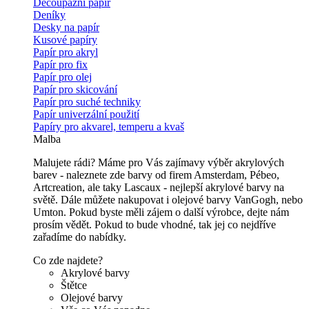
Decoupážní papír
Deníky
Desky na papír
Kusové papíry
Papír pro akryl
Papír pro fix
Papír pro olej
Papír pro skicování
Papír pro suché techniky
Papír univerzální použití
Papíry pro akvarel, temperu a kvaš
Malba
Malujete rádi? Máme pro Vás zajímavy výběr akrylových
barev - naleznete zde barvy od firem Amsterdam, Pébeo,
Artcreation, ale taky Lascaux - nejlepší akrylové barvy na
světě. Dále můžete nakupovat i olejové barvy VanGogh, nebo
Umton. Pokud byste měli zájem o další výrobce, dejte nám
prosím vědět. Pokud to bude vhodné, tak jej co nejdříve
zařadíme do nabídky.
Co zde najdete?
Akrylové barvy
Štětce
Olejové barvy