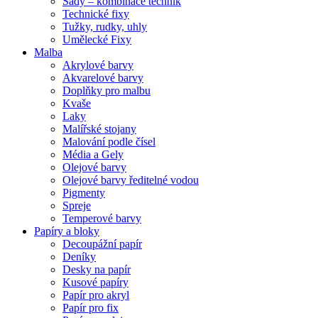
Sady – kombinace technik
Technické fixy
Tužky, rudky, uhly
Umělecké Fixy
Malba
Akrylové barvy
Akvarelové barvy
Doplňky pro malbu
Kvaše
Laky
Malířské stojany
Malování podle čísel
Média a Gely
Olejové barvy
Olejové barvy ředitelné vodou
Pigmenty
Spreje
Temperové barvy
Papíry a bloky
Decoupážní papír
Deníky
Desky na papír
Kusové papíry
Papír pro akryl
Papír pro fix