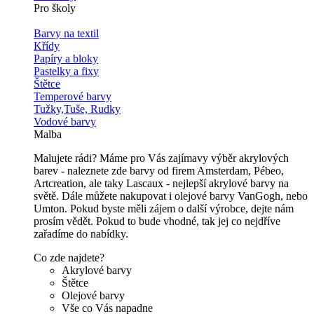
Pro školy
Barvy na textil
Křídy
Papíry a bloky
Pastelky a fixy
Štětce
Temperové barvy
Tužky,Tuše, Rudky
Vodové barvy
Malba
Malujete rádi? Máme pro Vás zajímavy výběr akrylových
barev - naleznete zde barvy od firem Amsterdam, Pébeo,
Artcreation, ale taky Lascaux - nejlepší akrylové barvy na
světě. Dále můžete nakupovat i olejové barvy VanGogh, nebo
Umton. Pokud byste měli zájem o další výrobce, dejte nám
prosím vědět. Pokud to bude vhodné, tak jej co nejdříve
zařadíme do nabídky.
Co zde najdete?
Akrylové barvy
Štětce
Olejové barvy
Vše co Vás napadne