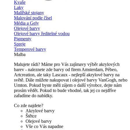
Kvaše
Laky
Malířské stojany
Malování podle čísel
Média a Gely
Olejové barvy
Olejové barvy ředitelné vodou
Pigmenty
Spreje
Temperové barvy
Malba
Malujete rádi? Máme pro Vás zajímavy výběr akrylových
barev - naleznete zde barvy od firem Amsterdam, Pébeo,
Artcreation, ale taky Lascaux - nejlepší akrylové barvy na
světě. Dále můžete nakupovat i olejové barvy VanGogh, nebo
Umton. Pokud byste měli zájem o další výrobce, dejte nám
prosím vědět. Pokud to bude vhodné, tak jej co nejdříve
zařadíme do nabídky.
Co zde najdete?
Akrylové barvy
Štětce
Olejové barvy
Vše co Vás napadne