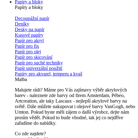
Papíry a bloky
Papíry a bloky
Decoupážní papír
Deníky
Desky na papír
Kusové papíry
Papír pro akryl
Papír pro fix
Papír pro olej
Papír pro skicování
Papír pro suché techniky
Papír univerzální použití
Papíry pro akvarel, temperu a kvaš
Malba
Malujete rádi? Máme pro Vás zajímavy výběr akrylových
barev - naleznete zde barvy od firem Amsterdam, Pébeo,
Artcreation, ale taky Lascaux - nejlepší akrylové barvy na
světě. Dále můžete nakupovat i olejové barvy VanGogh, nebo
Umton. Pokud byste měli zájem o další výrobce, dejte nám
prosím vědět. Pokud to bude vhodné, tak jej co nejdříve
zařadíme do nabídky.
Co zde najdete?