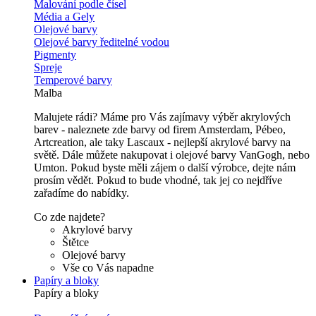
Malování podle čísel
Média a Gely
Olejové barvy
Olejové barvy ředitelné vodou
Pigmenty
Spreje
Temperové barvy
Malba
Malujete rádi? Máme pro Vás zajímavy výběr akrylových
barev - naleznete zde barvy od firem Amsterdam, Pébeo,
Artcreation, ale taky Lascaux - nejlepší akrylové barvy na
světě. Dále můžete nakupovat i olejové barvy VanGogh, nebo
Umton. Pokud byste měli zájem o další výrobce, dejte nám
prosím vědět. Pokud to bude vhodné, tak jej co nejdříve
zařadíme do nabídky.
Co zde najdete?
Akrylové barvy
Štětce
Olejové barvy
Vše co Vás napadne
Papíry a bloky
Papíry a bloky