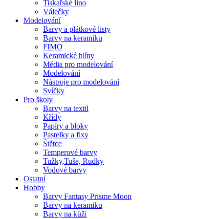
Tiskařské lino
Válečky
Modelování
Barvy a plátkové listy
Barvy na keramiku
FIMO
Keramické hlíny
Média pro modelování
Modelování
Nástroje pro modelování
Svíčky
Pro školy
Barvy na textil
Křídy
Papíry a bloky
Pastelky a fixy
Štětce
Temperové barvy
Tužky,Tuše, Rudky
Vodové barvy
Ostatní
Hobby
Barvy Fantasy Prisme Moon
Barvy na keramiku
Barvy na kůži