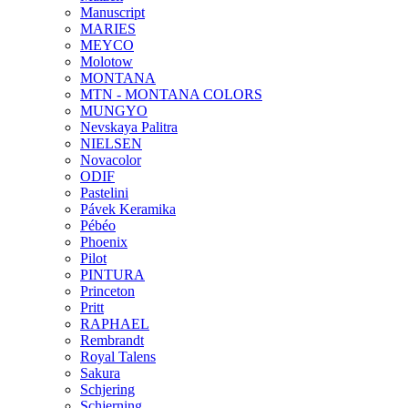
Manuscript
MARIES
MEYCO
Molotow
MONTANA
MTN - MONTANA COLORS
MUNGYO
Nevskaya Palitra
NIELSEN
Novacolor
ODIF
Pastelini
Pávek Keramika
Pébéo
Phoenix
Pilot
PINTURA
Princeton
Pritt
RAPHAEL
Rembrandt
Royal Talens
Sakura
Schjering
Schjerning