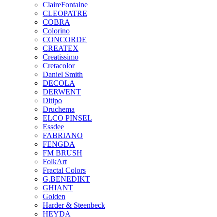
ClaireFontaine
CLEOPATRE
COBRA
Colorino
CONCORDE
CREATEX
Creatissimo
Cretacolor
Daniel Smith
DECOLA
DERWENT
Ditipo
Druchema
ELCO PINSEL
Essdee
FABRIANO
FENGDA
FM BRUSH
FolkArt
Fractal Colors
G.BENEDIKT
GHIANT
Golden
Harder & Steenbeck
HEYDA