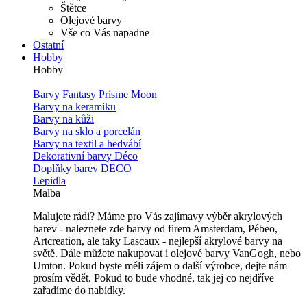
Štětce
Olejové barvy
Vše co Vás napadne
Ostatní
Hobby
Hobby
Barvy Fantasy Prisme Moon
Barvy na keramiku
Barvy na kůži
Barvy na sklo a porcelán
Barvy na textil a hedvábí
Dekorativní barvy Déco
Doplňky barev DECO
Lepidla
Malba
Malujete rádi? Máme pro Vás zajímavy výběr akrylových
barev - naleznete zde barvy od firem Amsterdam, Pébeo,
Artcreation, ale taky Lascaux - nejlepší akrylové barvy na
světě. Dále můžete nakupovat i olejové barvy VanGogh, nebo
Umton. Pokud byste měli zájem o další výrobce, dejte nám
prosím vědět. Pokud to bude vhodné, tak jej co nejdříve
zařadíme do nabídky.