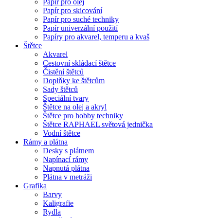
Papír pro olej
Papír pro skicování
Papír pro suché techniky
Papír univerzální použití
Papíry pro akvarel, temperu a kvaš
Štětce
Akvarel
Cestovní skládací štětce
Čistění štětců
Doplňky ke štětcům
Sady štětců
Speciální tvary
Štětce na olej a akryl
Štětce pro hobby techniky
Štětce RAPHAEL světová jednička
Vodní štětce
Rámy a plátna
Desky s plátnem
Napínací rámy
Napnutá plátna
Plátna v metráži
Grafika
Barvy
Kaligrafie
Rydla