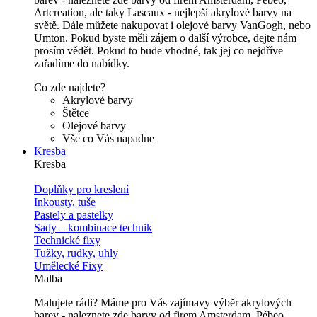
Artcreation, ale taky Lascaux - nejlepší akrylové barvy na
světě. Dále můžete nakupovat i olejové barvy VanGogh, nebo
Umton. Pokud byste měli zájem o další výrobce, dejte nám
prosím vědět. Pokud to bude vhodné, tak jej co nejdříve
zařadíme do nabídky.
Co zde najdete?
Akrylové barvy
Štětce
Olejové barvy
Vše co Vás napadne
Kresba
Kresba
Doplňky pro kreslení
Inkousty, tuše
Pastely a pastelky
Sady – kombinace technik
Technické fixy
Tužky, rudky, uhly
Umělecké Fixy
Malba
Malujete rádi? Máme pro Vás zajímavy výběr akrylových
barev - naleznete zde barvy od firem Amsterdam, Pébeo,