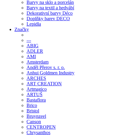
Barvy na sklo a porcelán
Barvy na textil a hedvábí
Dekorativní barvy Déco
Doplňky barev DECO
Lepidla
Značky
---
ABIG
ADLER
AMI
Amsterdam
Anděl Přerov s. r. o.
Anhui Goldmen Industry
ARCHES
ART CREATION
Artmagico
ARTUŠ
Bastaflora
Brico
Bristol
Bruynzeel
Canson
CENTROPEN
Chrysanthos