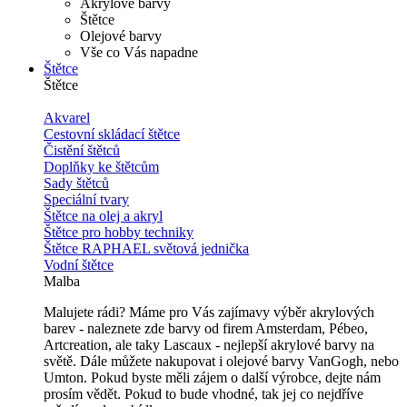
Akrylové barvy
Štětce
Olejové barvy
Vše co Vás napadne
Štětce
Štětce
Akvarel
Cestovní skládací štětce
Čistění štětců
Doplňky ke štětcům
Sady štětců
Speciální tvary
Štětce na olej a akryl
Štětce pro hobby techniky
Štětce RAPHAEL světová jednička
Vodní štětce
Malba
Malujete rádi? Máme pro Vás zajímavy výběr akrylových
barev - naleznete zde barvy od firem Amsterdam, Pébeo,
Artcreation, ale taky Lascaux - nejlepší akrylové barvy na
světě. Dále můžete nakupovat i olejové barvy VanGogh, nebo
Umton. Pokud byste měli zájem o další výrobce, dejte nám
prosím vědět. Pokud to bude vhodné, tak jej co nejdříve