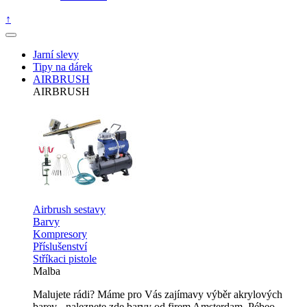
↑
Jarní slevy
Tipy na dárek
AIRBRUSH
AIRBRUSH
Airbrush sestavy
Barvy
Kompresory
Příslušenství
Stříkaci pistole
Malba
Malujete rádi? Máme pro Vás zajímavy výběr akrylových
barev - naleznete zde barvy od firem Amsterdam, Pébeo,