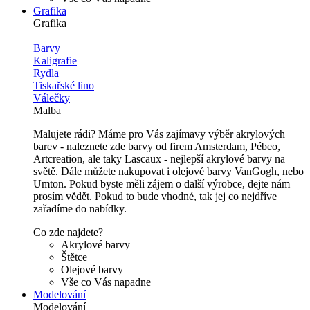
Grafika
Grafika
Barvy
Kaligrafie
Rydla
Tiskařské lino
Válečky
Malba
Malujete rádi? Máme pro Vás zajímavy výběr akrylových
barev - naleznete zde barvy od firem Amsterdam, Pébeo,
Artcreation, ale taky Lascaux - nejlepší akrylové barvy na
světě. Dále můžete nakupovat i olejové barvy VanGogh, nebo
Umton. Pokud byste měli zájem o další výrobce, dejte nám
prosím vědět. Pokud to bude vhodné, tak jej co nejdříve
zařadíme do nabídky.
Co zde najdete?
Akrylové barvy
Štětce
Olejové barvy
Vše co Vás napadne
Modelování
Modelování