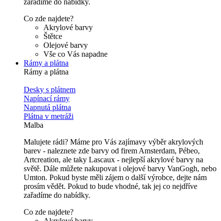
zařadíme do nabídky.
Co zde najdete?
Akrylové barvy
Štětce
Olejové barvy
Vše co Vás napadne
Rámy a plátna
Rámy a plátna
Desky s plátnem
Napínací rámy
Napnutá plátna
Plátna v metráži
Malba
Malujete rádi? Máme pro Vás zajímavy výběr akrylových
barev - naleznete zde barvy od firem Amsterdam, Pébeo,
Artcreation, ale taky Lascaux - nejlepší akrylové barvy na
světě. Dále můžete nakupovat i olejové barvy VanGogh, nebo
Umton. Pokud byste měli zájem o další výrobce, dejte nám
prosím vědět. Pokud to bude vhodné, tak jej co nejdříve
zařadíme do nabídky.
Co zde najdete?
Akrylové barvy