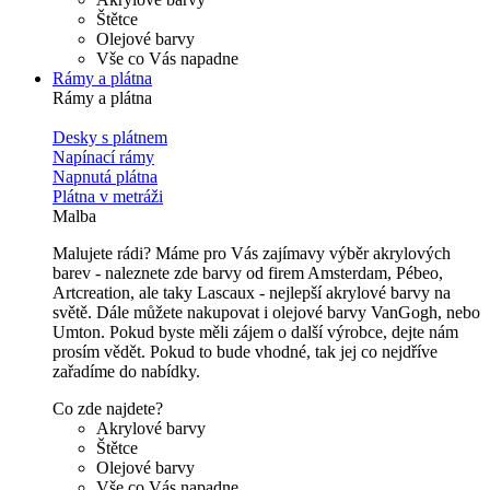
Štětce
Olejové barvy
Vše co Vás napadne
Rámy a plátna
Rámy a plátna
Desky s plátnem
Napínací rámy
Napnutá plátna
Plátna v metráži
Malba
Malujete rádi? Máme pro Vás zajímavy výběr akrylových
barev - naleznete zde barvy od firem Amsterdam, Pébeo,
Artcreation, ale taky Lascaux - nejlepší akrylové barvy na
světě. Dále můžete nakupovat i olejové barvy VanGogh, nebo
Umton. Pokud byste měli zájem o další výrobce, dejte nám
prosím vědět. Pokud to bude vhodné, tak jej co nejdříve
zařadíme do nabídky.
Co zde najdete?
Akrylové barvy
Štětce
Olejové barvy
Vše co Vás napadne