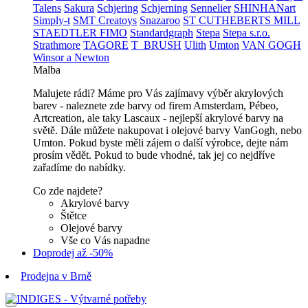
Talens
Sakura
Schjering
Schjerning
Sennelier
SHINHANart
Simply-t
SMT Creatoys
Snazaroo
ST CUTHEBERTS MILL
STAEDTLER FIMO
Standardgraph
Stepa
Stepa s.r.o.
Strathmore
TAGORE
T_BRUSH
Ulith
Umton
VAN GOGH
Winsor a Newton
Malba
Malujete rádi? Máme pro Vás zajímavy výběr akrylových
barev - naleznete zde barvy od firem Amsterdam, Pébeo,
Artcreation, ale taky Lascaux - nejlepší akrylové barvy na
světě. Dále můžete nakupovat i olejové barvy VanGogh, nebo
Umton. Pokud byste měli zájem o další výrobce, dejte nám
prosím vědět. Pokud to bude vhodné, tak jej co nejdříve
zařadíme do nabídky.
Co zde najdete?
Akrylové barvy
Štětce
Olejové barvy
Vše co Vás napadne
Doprodej až -50%
Prodejna v Brně