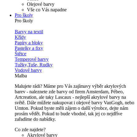
Olejové barvy
Vše co Vás napadne
Pro školy
Pro školy
Barvy na textil
Křídy
Papíry a bloky
Pastelky a fixy
Štětce
Temperové barvy
Tužky,Tuše, Rudky
Vodové barvy
Malba
Malujete rádi? Máme pro Vás zajímavy výběr akrylových
barev - naleznete zde barvy od firem Amsterdam, Pébeo,
Artcreation, ale taky Lascaux - nejlepší akrylové barvy na
světě. Dále můžete nakupovat i olejové barvy VanGogh, nebo
Umton. Pokud byste měli zájem o další výrobce, dejte nám
prosím vědět. Pokud to bude vhodné, tak jej co nejdříve
zařadíme do nabídky.
Co zde najdete?
Akrylové barvy