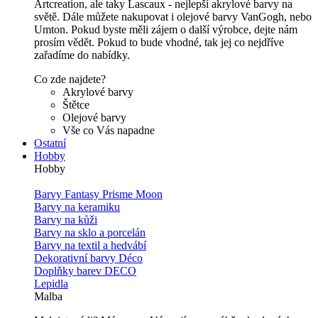
Artcreation, ale taky Lascaux - nejlepší akrylové barvy na
světě. Dále můžete nakupovat i olejové barvy VanGogh, nebo
Umton. Pokud byste měli zájem o další výrobce, dejte nám
prosím vědět. Pokud to bude vhodné, tak jej co nejdříve
zařadíme do nabídky.
Co zde najdete?
Akrylové barvy
Štětce
Olejové barvy
Vše co Vás napadne
Ostatní
Hobby
Hobby
Barvy Fantasy Prisme Moon
Barvy na keramiku
Barvy na kůži
Barvy na sklo a porcelán
Barvy na textil a hedvábí
Dekorativní barvy Déco
Doplňky barev DECO
Lepidla
Malba