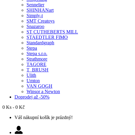
Sennelier
SHINHANart
Simply-t
SMT Creatoys
Snazaroo
ST CUTHEBERTS MILL
STAEDTLER FIMO
Standardgraph
Stepa
Stepa s.r.o.
Strathmore
TAGORE
T_BRUSH
Ulith
Umton
VAN GOGH
Winsor a Newton
Doprodej až -50%
0 Ks - 0 Kč
Váš nákupní košík je prázdný!