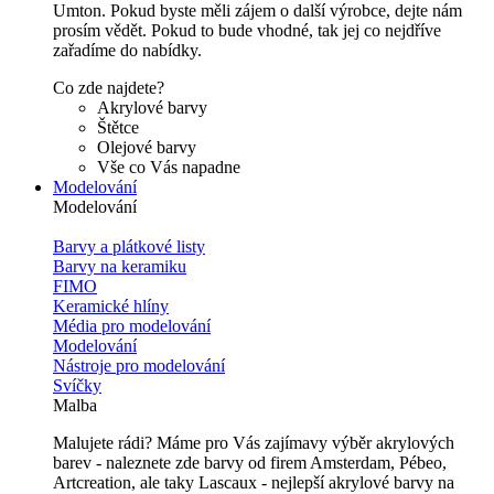
Umton. Pokud byste měli zájem o další výrobce, dejte nám
prosím vědět. Pokud to bude vhodné, tak jej co nejdříve
zařadíme do nabídky.
Co zde najdete?
Akrylové barvy
Štětce
Olejové barvy
Vše co Vás napadne
Modelování
Modelování
Barvy a plátkové listy
Barvy na keramiku
FIMO
Keramické hlíny
Média pro modelování
Modelování
Nástroje pro modelování
Svíčky
Malba
Malujete rádi? Máme pro Vás zajímavy výběr akrylových
barev - naleznete zde barvy od firem Amsterdam, Pébeo,
Artcreation, ale taky Lascaux - nejlepší akrylové barvy na