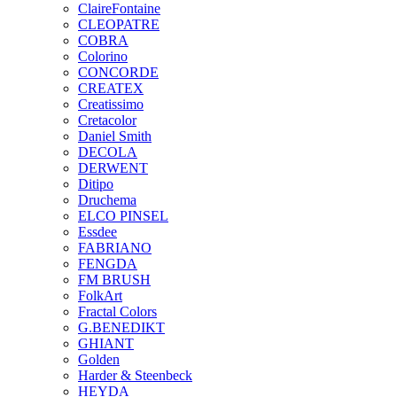
ClaireFontaine
CLEOPATRE
COBRA
Colorino
CONCORDE
CREATEX
Creatissimo
Cretacolor
Daniel Smith
DECOLA
DERWENT
Ditipo
Druchema
ELCO PINSEL
Essdee
FABRIANO
FENGDA
FM BRUSH
FolkArt
Fractal Colors
G.BENEDIKT
GHIANT
Golden
Harder & Steenbeck
HEYDA