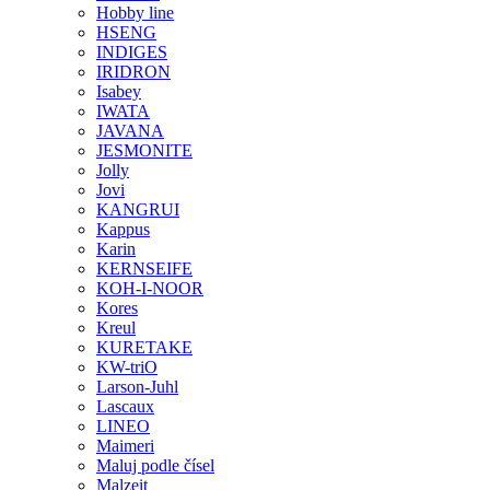
Hobby line
HSENG
INDIGES
IRIDRON
Isabey
IWATA
JAVANA
JESMONITE
Jolly
Jovi
KANGRUI
Kappus
Karin
KERNSEIFE
KOH-I-NOOR
Kores
Kreul
KURETAKE
KW-triO
Larson-Juhl
Lascaux
LINEO
Maimeri
Maluj podle čísel
Malzeit