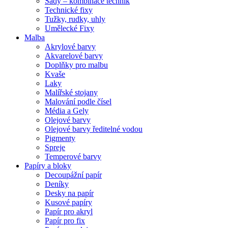
Sady – kombinace technik
Technické fixy
Tužky, rudky, uhly
Umělecké Fixy
Malba
Akrylové barvy
Akvarelové barvy
Doplňky pro malbu
Kvaše
Laky
Malířské stojany
Malování podle čísel
Média a Gely
Olejové barvy
Olejové barvy ředitelné vodou
Pigmenty
Spreje
Temperové barvy
Papíry a bloky
Decoupážní papír
Deníky
Desky na papír
Kusové papíry
Papír pro akryl
Papír pro fix