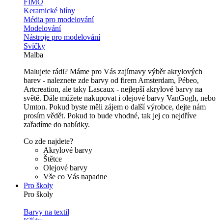
FIMO
Keramické hlíny
Média pro modelování
Modelování
Nástroje pro modelování
Svíčky
Malba
Malujete rádi? Máme pro Vás zajímavy výběr akrylových
barev - naleznete zde barvy od firem Amsterdam, Pébeo,
Artcreation, ale taky Lascaux - nejlepší akrylové barvy na
světě. Dále můžete nakupovat i olejové barvy VanGogh, nebo
Umton. Pokud byste měli zájem o další výrobce, dejte nám
prosím vědět. Pokud to bude vhodné, tak jej co nejdříve
zařadíme do nabídky.
Co zde najdete?
Akrylové barvy
Štětce
Olejové barvy
Vše co Vás napadne
Pro školy
Pro školy
Barvy na textil