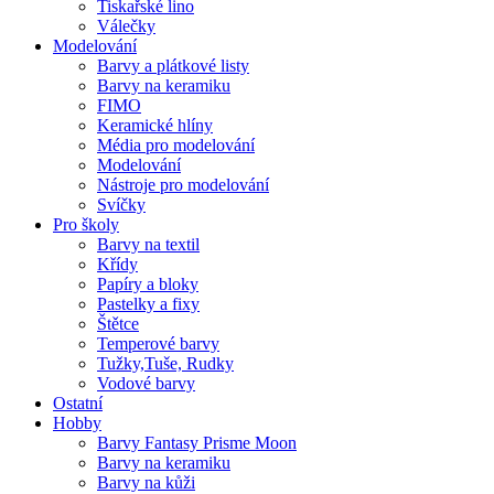
Tiskařské lino
Válečky
Modelování
Barvy a plátkové listy
Barvy na keramiku
FIMO
Keramické hlíny
Média pro modelování
Modelování
Nástroje pro modelování
Svíčky
Pro školy
Barvy na textil
Křídy
Papíry a bloky
Pastelky a fixy
Štětce
Temperové barvy
Tužky,Tuše, Rudky
Vodové barvy
Ostatní
Hobby
Barvy Fantasy Prisme Moon
Barvy na keramiku
Barvy na kůži