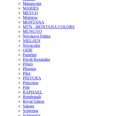
Manuscript
MARIES
MEYCO
Molotow
MONTANA
MTN - MONTANA COLORS
MUNGYO
Nevskaya Palitra
NIELSEN
Novacolor
ODIF
Pastelini
Pávek Keramika
Pébéo
Phoenix
Pilot
PINTURA
Princeton
Pritt
RAPHAEL
Rembrandt
Royal Talens
Sakura
Schjering
Schjerning