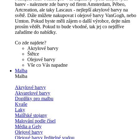
barev - naleznete zde barvy od firem Amsterdam, Pébeo,
Artcreation, ale taky Lascaux - nejlepší akrylové barvy na
světě. Dále můžete nakupovat i olejové barvy VanGogh, nebo
Umton. Pokud byste měli zájem o další výrobce, dejte nám
prosím vědět. Pokud to bude vhodné, tak jej co nejdříve
zařadíme do nabídky.
Co zde najdete?
Akrylové barvy
Štětce
Olejové barvy
Vše co Vás napadne
Malba
Malba
Akrylové barvy
Akvarelové barvy
Doplňky pro malbu
Kvaše
Laky
Malířské stojany
Malování podle čísel
Média a Gely
Olejové barvy
Olejové barvy ředitelné vodou