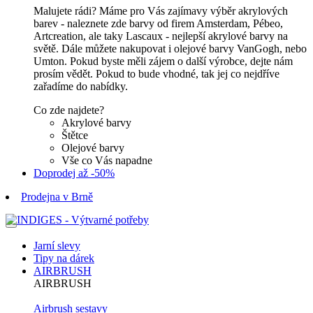
Malujete rádi? Máme pro Vás zajímavy výběr akrylových
barev - naleznete zde barvy od firem Amsterdam, Pébeo,
Artcreation, ale taky Lascaux - nejlepší akrylové barvy na
světě. Dále můžete nakupovat i olejové barvy VanGogh, nebo
Umton. Pokud byste měli zájem o další výrobce, dejte nám
prosím vědět. Pokud to bude vhodné, tak jej co nejdříve
zařadíme do nabídky.
Co zde najdete?
Akrylové barvy
Štětce
Olejové barvy
Vše co Vás napadne
Doprodej až -50%
Prodejna v Brně
Jarní slevy
Tipy na dárek
AIRBRUSH
AIRBRUSH
Airbrush sestavy