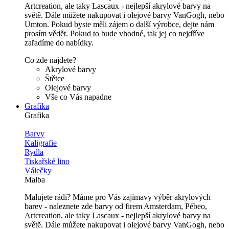
Artcreation, ale taky Lascaux - nejlepší akrylové barvy na
světě. Dále můžete nakupovat i olejové barvy VanGogh, nebo
Umton. Pokud byste měli zájem o další výrobce, dejte nám
prosím vědět. Pokud to bude vhodné, tak jej co nejdříve
zařadíme do nabídky.
Co zde najdete?
Akrylové barvy
Štětce
Olejové barvy
Vše co Vás napadne
Grafika
Grafika
Barvy
Kaligrafie
Rydla
Tiskařské lino
Válečky
Malba
Malujete rádi? Máme pro Vás zajímavy výběr akrylových
barev - naleznete zde barvy od firem Amsterdam, Pébeo,
Artcreation, ale taky Lascaux - nejlepší akrylové barvy na
světě. Dále můžete nakupovat i olejové barvy VanGogh, nebo