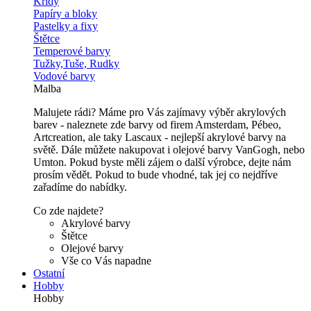
Křídy
Papíry a bloky
Pastelky a fixy
Štětce
Temperové barvy
Tužky,Tuše, Rudky
Vodové barvy
Malba
Malujete rádi? Máme pro Vás zajímavy výběr akrylových
barev - naleznete zde barvy od firem Amsterdam, Pébeo,
Artcreation, ale taky Lascaux - nejlepší akrylové barvy na
světě. Dále můžete nakupovat i olejové barvy VanGogh, nebo
Umton. Pokud byste měli zájem o další výrobce, dejte nám
prosím vědět. Pokud to bude vhodné, tak jej co nejdříve
zařadíme do nabídky.
Co zde najdete?
Akrylové barvy
Štětce
Olejové barvy
Vše co Vás napadne
Ostatní
Hobby
Hobby