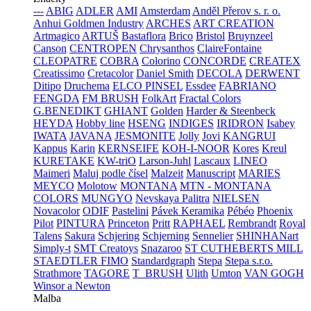
---
ABIG
ADLER
AMI
Amsterdam
Anděl Přerov s. r. o.
Anhui Goldmen Industry
ARCHES
ART CREATION
Artmagico
ARTUŠ
Bastaflora
Brico
Bristol
Bruynzeel
Canson
CENTROPEN
Chrysanthos
ClaireFontaine
CLEOPATRE
COBRA
Colorino
CONCORDE
CREATEX
Creatissimo
Cretacolor
Daniel Smith
DECOLA
DERWENT
Ditipo
Druchema
ELCO PINSEL
Essdee
FABRIANO
FENGDA
FM BRUSH
FolkArt
Fractal Colors
G.BENEDIKT
GHIANT
Golden
Harder & Steenbeck
HEYDA
Hobby line
HSENG
INDIGES
IRIDRON
Isabey
IWATA
JAVANA
JESMONITE
Jolly
Jovi
KANGRUI
Kappus
Karin
KERNSEIFE
KOH-I-NOOR
Kores
Kreul
KURETAKE
KW-triO
Larson-Juhl
Lascaux
LINEO
Maimeri
Maluj podle čísel
Malzeit
Manuscript
MARIES
MEYCO
Molotow
MONTANA
MTN - MONTANA
COLORS
MUNGYO
Nevskaya Palitra
NIELSEN
Novacolor
ODIF
Pastelini
Pávek Keramika
Pébéo
Phoenix
Pilot
PINTURA
Princeton
Pritt
RAPHAEL
Rembrandt
Royal
Talens
Sakura
Schjering
Schjerning
Sennelier
SHINHANart
Simply-t
SMT Creatoys
Snazaroo
ST CUTHEBERTS MILL
STAEDTLER FIMO
Standardgraph
Stepa
Stepa s.r.o.
Strathmore
TAGORE
T_BRUSH
Ulith
Umton
VAN GOGH
Winsor a Newton
Malba