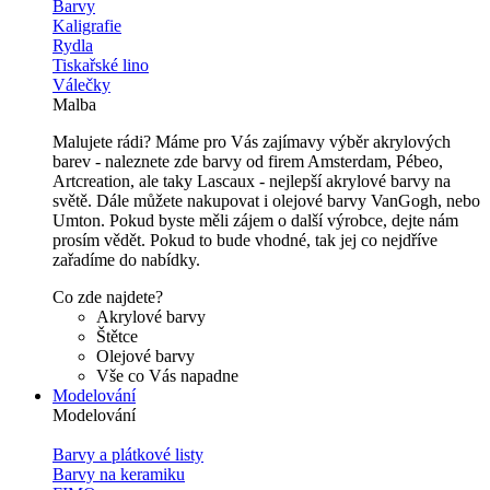
Barvy
Kaligrafie
Rydla
Tiskařské lino
Válečky
Malba
Malujete rádi? Máme pro Vás zajímavy výběr akrylových
barev - naleznete zde barvy od firem Amsterdam, Pébeo,
Artcreation, ale taky Lascaux - nejlepší akrylové barvy na
světě. Dále můžete nakupovat i olejové barvy VanGogh, nebo
Umton. Pokud byste měli zájem o další výrobce, dejte nám
prosím vědět. Pokud to bude vhodné, tak jej co nejdříve
zařadíme do nabídky.
Co zde najdete?
Akrylové barvy
Štětce
Olejové barvy
Vše co Vás napadne
Modelování
Modelování
Barvy a plátkové listy
Barvy na keramiku