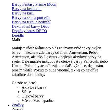
Barvy Fantasy Prisme Moon
Barvy na keramiku
Barvy na kůži
Barvy na sklo a porcelán
Barvy na textil a hedvábí
Dekorativní barvy Déco
Doplňky barev DECO
Lepidla
Malba
Malujete rádi? Máme pro Vás zajímavy výběr akrylových
barev - naleznete zde barvy od firem Amsterdam, Pébeo,
Artcreation, ale taky Lascaux - nejlepší akrylové barvy na
světě. Dále můžete nakupovat i olejové barvy VanGogh, nebo
Umton. Pokud byste měli zájem o další výrobce, dejte nám
prosím vědět. Pokud to bude vhodné, tak jej co nejdříve
zařadíme do nabídky.
Co zde najdete?
Akrylové barvy
Štětce
Olejové barvy
Vše co Vás napadne
Značky
Značky