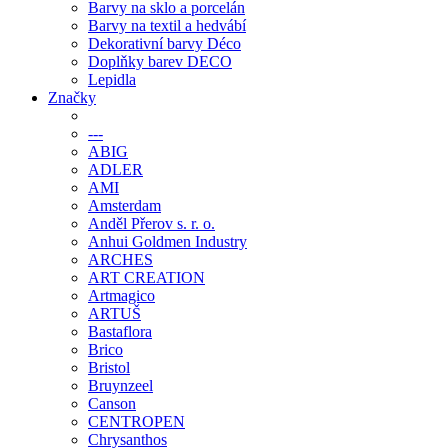
Barvy na sklo a porcelán
Barvy na textil a hedvábí
Dekorativní barvy Déco
Doplňky barev DECO
Lepidla
Značky
---
ABIG
ADLER
AMI
Amsterdam
Anděl Přerov s. r. o.
Anhui Goldmen Industry
ARCHES
ART CREATION
Artmagico
ARTUŠ
Bastaflora
Brico
Bristol
Bruynzeel
Canson
CENTROPEN
Chrysanthos