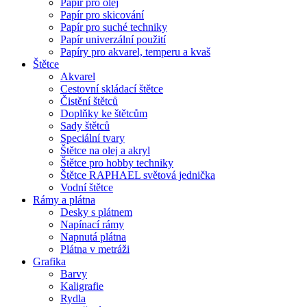
Papír pro olej
Papír pro skicování
Papír pro suché techniky
Papír univerzální použití
Papíry pro akvarel, temperu a kvaš
Štětce
Akvarel
Cestovní skládací štětce
Čistění štětců
Doplňky ke štětcům
Sady štětců
Speciální tvary
Štětce na olej a akryl
Štětce pro hobby techniky
Štětce RAPHAEL světová jednička
Vodní štětce
Rámy a plátna
Desky s plátnem
Napínací rámy
Napnutá plátna
Plátna v metráži
Grafika
Barvy
Kaligrafie
Rydla