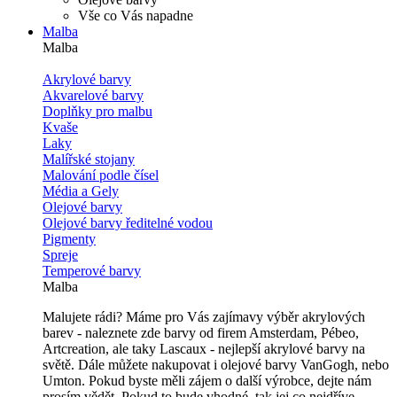
Vše co Vás napadne
Malba
Malba
Akrylové barvy
Akvarelové barvy
Doplňky pro malbu
Kvaše
Laky
Malířské stojany
Malování podle čísel
Média a Gely
Olejové barvy
Olejové barvy ředitelné vodou
Pigmenty
Spreje
Temperové barvy
Malba
Malujete rádi? Máme pro Vás zajímavy výběr akrylových
barev - naleznete zde barvy od firem Amsterdam, Pébeo,
Artcreation, ale taky Lascaux - nejlepší akrylové barvy na
světě. Dále můžete nakupovat i olejové barvy VanGogh, nebo
Umton. Pokud byste měli zájem o další výrobce, dejte nám
prosím vědět. Pokud to bude vhodné, tak jej co nejdříve