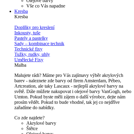
Olejové barvy
Vše co Vás napadne
Kresba
Kresba
Doplňky pro kreslení
Inkousty, tuše
Pastely a pastelky
Sady – kombinace technik
Technické fixy
Tužky, rudky, uhly
Umělecké Fixy
Malba
Malujete rádi? Máme pro Vás zajímavy výběr akrylových
barev - naleznete zde barvy od firem Amsterdam, Pébeo,
Artcreation, ale taky Lascaux - nejlepší akrylové barvy na
světě. Dále můžete nakupovat i olejové barvy VanGogh, nebo
Umton. Pokud byste měli zájem o další výrobce, dejte nám
prosím vědět. Pokud to bude vhodné, tak jej co nejdříve
zařadíme do nabídky.
Co zde najdete?
Akrylové barvy
Štětce
Olejové barvy