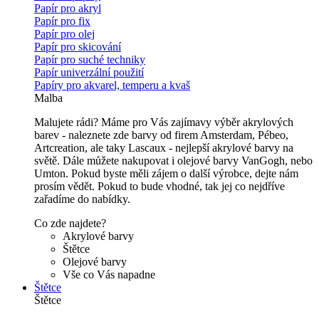
Papír pro akryl
Papír pro fix
Papír pro olej
Papír pro skicování
Papír pro suché techniky
Papír univerzální použití
Papíry pro akvarel, temperu a kvaš
Malba
Malujete rádi? Máme pro Vás zajímavy výběr akrylových
barev - naleznete zde barvy od firem Amsterdam, Pébeo,
Artcreation, ale taky Lascaux - nejlepší akrylové barvy na
světě. Dále můžete nakupovat i olejové barvy VanGogh, nebo
Umton. Pokud byste měli zájem o další výrobce, dejte nám
prosím vědět. Pokud to bude vhodné, tak jej co nejdříve
zařadíme do nabídky.
Co zde najdete?
Akrylové barvy
Štětce
Olejové barvy
Vše co Vás napadne
Štětce
Štětce