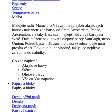
Pigmenty
Spreje
Temperové barvy
Malba
Malujete rádi? Máme pro Vás zajímavy výběr akrylových
barev - naleznete zde barvy od firem Amsterdam, Pébeo,
Artcreation, ale taky Lascaux - nejlepší akrylové barvy na
světě. Dále můžete nakupovat i olejové barvy VanGogh, nebo
Umton. Pokud byste měli zájem o další výrobce, dejte nám
prosím vědět. Pokud to bude vhodné, tak jej co nejdříve
zařadíme do nabídky.
Co zde najdete?
Akrylové barvy
Štětce
Olejové barvy
Vše co Vás napadne
Papíry a bloky
Papíry a bloky
Decoupážní papír
Deníky
Desky na papír
Kusové papíry