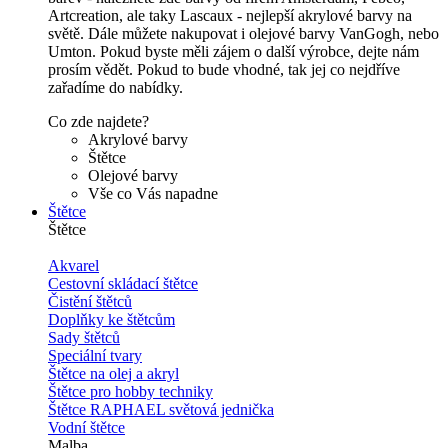
Artcreation, ale taky Lascaux - nejlepší akrylové barvy na
světě. Dále můžete nakupovat i olejové barvy VanGogh, nebo
Umton. Pokud byste měli zájem o další výrobce, dejte nám
prosím vědět. Pokud to bude vhodné, tak jej co nejdříve
zařadíme do nabídky.
Co zde najdete?
Akrylové barvy
Štětce
Olejové barvy
Vše co Vás napadne
Štětce
Štětce
Akvarel
Cestovní skládací štětce
Čistění štětců
Doplňky ke štětcům
Sady štětců
Speciální tvary
Štětce na olej a akryl
Štětce pro hobby techniky
Štětce RAPHAEL světová jednička
Vodní štětce
Malba