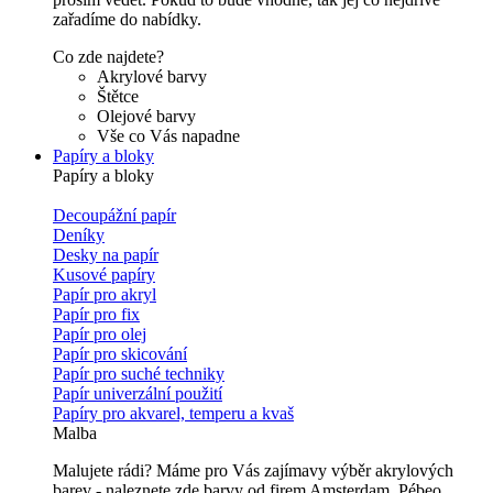
zařadíme do nabídky.
Co zde najdete?
Akrylové barvy
Štětce
Olejové barvy
Vše co Vás napadne
Papíry a bloky
Papíry a bloky
Decoupážní papír
Deníky
Desky na papír
Kusové papíry
Papír pro akryl
Papír pro fix
Papír pro olej
Papír pro skicování
Papír pro suché techniky
Papír univerzální použití
Papíry pro akvarel, temperu a kvaš
Malba
Malujete rádi? Máme pro Vás zajímavy výběr akrylových
barev - naleznete zde barvy od firem Amsterdam, Pébeo,