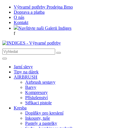
Výtvarné potřeby Prodejna Brno
Doprava a platba
O nás
Kontakt
Navštivte naši Galerii Indiges
f
Jarní slevy
Tipy na dárek
AIRBRUSH
Airbrush sestavy
Barvy
Kompresory
Příslušenství
Stříkaci pistole
Kresba
Doplňky pro kreslení
Inkousty, tuše
Pastely a pastelky