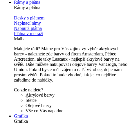
Rámy a plátna
Rámy a plátna
Desky s plátnem
Napínací rámy
Napnutá plátna
Plátna v metráži
Malba
Malujete rádi? Máme pro Vás zajímavy výběr akrylových
barev - naleznete zde barvy od firem Amsterdam, Pébeo,
Artcreation, ale taky Lascaux - nejlepší akrylové barvy na
světě. Dále můžete nakupovat i olejové barvy VanGogh, nebo
Umton. Pokud byste měli zájem o další výrobce, dejte nám
prosím vědět. Pokud to bude vhodné, tak jej co nejdříve
zařadíme do nabídky.
Co zde najdete?
Akrylové barvy
Štětce
Olejové barvy
Vše co Vás napadne
Grafika
Grafika