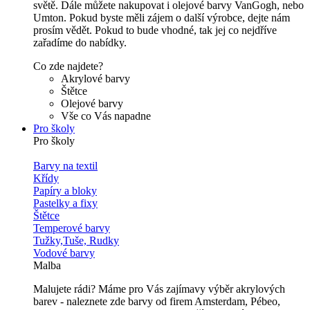
světě. Dále můžete nakupovat i olejové barvy VanGogh, nebo
Umton. Pokud byste měli zájem o další výrobce, dejte nám
prosím vědět. Pokud to bude vhodné, tak jej co nejdříve
zařadíme do nabídky.
Co zde najdete?
Akrylové barvy
Štětce
Olejové barvy
Vše co Vás napadne
Pro školy
Pro školy
Barvy na textil
Křídy
Papíry a bloky
Pastelky a fixy
Štětce
Temperové barvy
Tužky,Tuše, Rudky
Vodové barvy
Malba
Malujete rádi? Máme pro Vás zajímavy výběr akrylových
barev - naleznete zde barvy od firem Amsterdam, Pébeo,