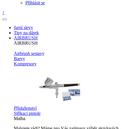
Přihlásit se
↑
Jarní slevy
Tipy na dárek
AIRBRUSH
AIRBRUSH
Airbrush sestavy
Barvy
Kompresory
Příslušenství
Stříkaci pistole
Malba
Malujete rádi? Máme pro Vás zajímavy výběr akrylových