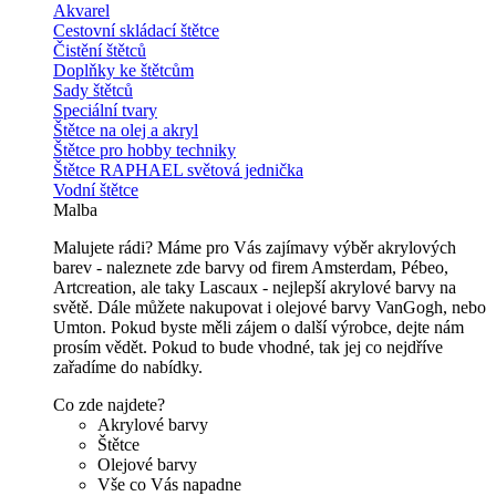
Akvarel
Cestovní skládací štětce
Čistění štětců
Doplňky ke štětcům
Sady štětců
Speciální tvary
Štětce na olej a akryl
Štětce pro hobby techniky
Štětce RAPHAEL světová jednička
Vodní štětce
Malba
Malujete rádi? Máme pro Vás zajímavy výběr akrylových
barev - naleznete zde barvy od firem Amsterdam, Pébeo,
Artcreation, ale taky Lascaux - nejlepší akrylové barvy na
světě. Dále můžete nakupovat i olejové barvy VanGogh, nebo
Umton. Pokud byste měli zájem o další výrobce, dejte nám
prosím vědět. Pokud to bude vhodné, tak jej co nejdříve
zařadíme do nabídky.
Co zde najdete?
Akrylové barvy
Štětce
Olejové barvy
Vše co Vás napadne