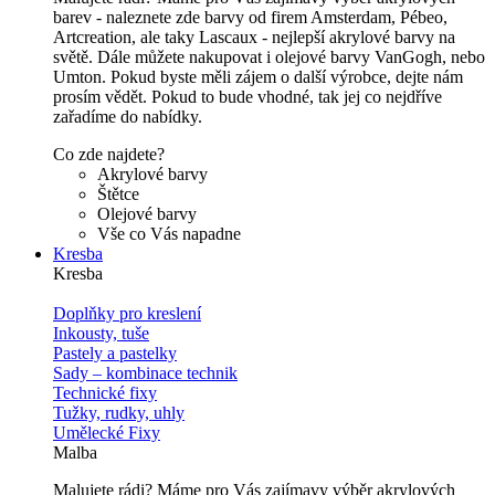
barev - naleznete zde barvy od firem Amsterdam, Pébeo,
Artcreation, ale taky Lascaux - nejlepší akrylové barvy na
světě. Dále můžete nakupovat i olejové barvy VanGogh, nebo
Umton. Pokud byste měli zájem o další výrobce, dejte nám
prosím vědět. Pokud to bude vhodné, tak jej co nejdříve
zařadíme do nabídky.
Co zde najdete?
Akrylové barvy
Štětce
Olejové barvy
Vše co Vás napadne
Kresba
Kresba
Doplňky pro kreslení
Inkousty, tuše
Pastely a pastelky
Sady – kombinace technik
Technické fixy
Tužky, rudky, uhly
Umělecké Fixy
Malba
Malujete rádi? Máme pro Vás zajímavy výběr akrylových