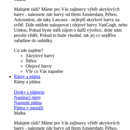
Malujete rádi? Máme pro Vás zajímavy výběr akrylových
barev - naleznete zde barvy od firem Amsterdam, Pébeo,
Artcreation, ale taky Lascaux - nejlepší akrylové barvy na
světě. Dále můžete nakupovat i olejové barvy VanGogh, nebo
Umton. Pokud byste měli zájem o další výrobce, dejte nám
prosím vědět. Pokud to bude vhodné, tak jej co nejdříve
zařadíme do nabídky.
Co zde najdete?
Akrylové barvy
Štětce
Olejové barvy
Vše co Vás napadne
Rámy a plátna
Rámy a plátna
Desky s plátnem
Napínací rámy
Napnutá plátna
Plátna v metráži
Malba
Malujete rádi? Máme pro Vás zajímavy výběr akrylových
barev - naleznete zde barvy od firem Amsterdam, Pébeo,