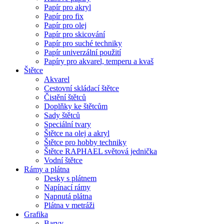
Papír pro akryl
Papír pro fix
Papír pro olej
Papír pro skicování
Papír pro suché techniky
Papír univerzální použití
Papíry pro akvarel, temperu a kvaš
Štětce
Akvarel
Cestovní skládací štětce
Čistění štětců
Doplňky ke štětcům
Sady štětců
Speciální tvary
Štětce na olej a akryl
Štětce pro hobby techniky
Štětce RAPHAEL světová jednička
Vodní štětce
Rámy a plátna
Desky s plátnem
Napínací rámy
Napnutá plátna
Plátna v metráži
Grafika
Barvy