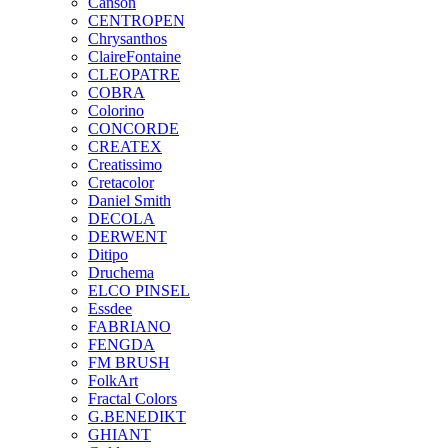
Canson
CENTROPEN
Chrysanthos
ClaireFontaine
CLEOPATRE
COBRA
Colorino
CONCORDE
CREATEX
Creatissimo
Cretacolor
Daniel Smith
DECOLA
DERWENT
Ditipo
Druchema
ELCO PINSEL
Essdee
FABRIANO
FENGDA
FM BRUSH
FolkArt
Fractal Colors
G.BENEDIKT
GHIANT