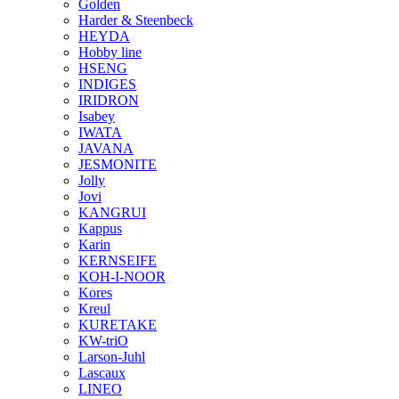
Golden
Harder & Steenbeck
HEYDA
Hobby line
HSENG
INDIGES
IRIDRON
Isabey
IWATA
JAVANA
JESMONITE
Jolly
Jovi
KANGRUI
Kappus
Karin
KERNSEIFE
KOH-I-NOOR
Kores
Kreul
KURETAKE
KW-triO
Larson-Juhl
Lascaux
LINEO