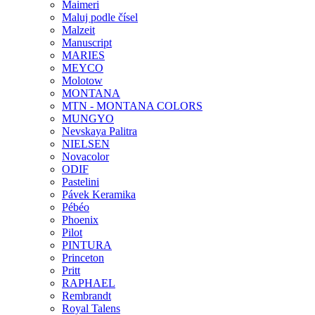
Maimeri
Maluj podle čísel
Malzeit
Manuscript
MARIES
MEYCO
Molotow
MONTANA
MTN - MONTANA COLORS
MUNGYO
Nevskaya Palitra
NIELSEN
Novacolor
ODIF
Pastelini
Pávek Keramika
Pébéo
Phoenix
Pilot
PINTURA
Princeton
Pritt
RAPHAEL
Rembrandt
Royal Talens