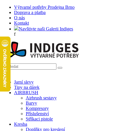
Výtvarné potřeby Prodejna Brno
Doprava a platba
O nás
Kontakt
Navštivte naši Galerii Indiges
f
Jarní slevy
Tipy na dárek
AIRBRUSH
Airbrush sestavy
Barvy
Kompresory
Příslušenství
Stříkaci pistole
Kresba
Doplňky pro kreslení