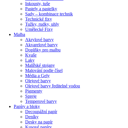
Inkousty, tuše
Pastely a pastelky
Sady – kombinace technik
Technické fixy
Tužky, rudky, uhly
Umělecké Fixy
Malba
Akrylové barvy
Akvarelové barvy
Doplňky pro malbu
Kvaše
Laky
Malířské stojany
Malování podle čísel
Média a Gely
Olejové barvy
Olejové barvy ředitelné vodou
Pigmenty
Spreje
Temperové barvy
Papíry a bloky
Decoupážní papír
Deníky
Desky na papír
Kusové papíry