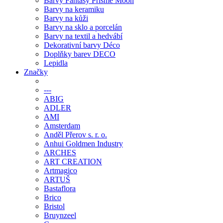
Barvy Fantasy Prisme Moon
Barvy na keramiku
Barvy na kůži
Barvy na sklo a porcelán
Barvy na textil a hedvábí
Dekorativní barvy Déco
Doplňky barev DECO
Lepidla
Značky
---
ABIG
ADLER
AMI
Amsterdam
Anděl Přerov s. r. o.
Anhui Goldmen Industry
ARCHES
ART CREATION
Artmagico
ARTUŠ
Bastaflora
Brico
Bristol
Bruynzeel