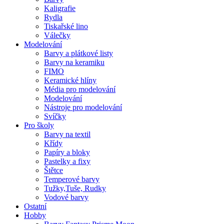
Kaligrafie
Rydla
Tiskařské lino
Válečky
Modelování
Barvy a plátkové listy
Barvy na keramiku
FIMO
Keramické hlíny
Média pro modelování
Modelování
Nástroje pro modelování
Svíčky
Pro školy
Barvy na textil
Křídy
Papíry a bloky
Pastelky a fixy
Štětce
Temperové barvy
Tužky,Tuše, Rudky
Vodové barvy
Ostatní
Hobby