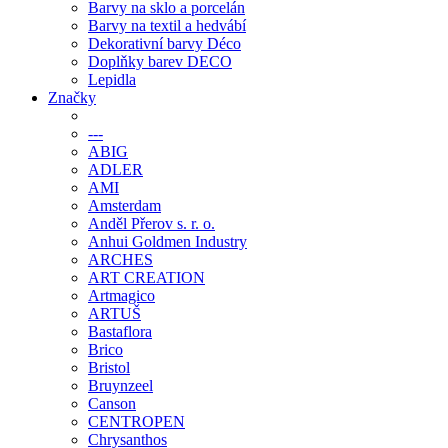
Barvy na sklo a porcelán
Barvy na textil a hedvábí
Dekorativní barvy Déco
Doplňky barev DECO
Lepidla
Značky
---
ABIG
ADLER
AMI
Amsterdam
Anděl Přerov s. r. o.
Anhui Goldmen Industry
ARCHES
ART CREATION
Artmagico
ARTUŠ
Bastaflora
Brico
Bristol
Bruynzeel
Canson
CENTROPEN
Chrysanthos