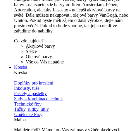
barev - naleznete zde barvy od firem Amsterdam, Pébeo,
Artcreation, ale taky Lascaux - nejlepší akrylové barvy na
světě. Dále můžete nakupovat i olejové barvy VanGogh, nebo
Umton. Pokud byste měli zájem o další výrobce, dejte nám
prosím vědět. Pokud to bude vhodné, tak jej co nejdříve
zařadíme do nabídky.
Co zde najdete?
Akrylové barvy
Štětce
Olejové barvy
Vše co Vás napadne
Kresba
Kresba
Doplňky pro kreslení
Inkousty, tuše
Pastely a pastelky
Sady – kombinace technik
Technické fixy
Tužky, rudky, uhly
Umělecké Fixy
Malba
Malujete rádi? Máme pro Vás zajímavy výběr akrylových