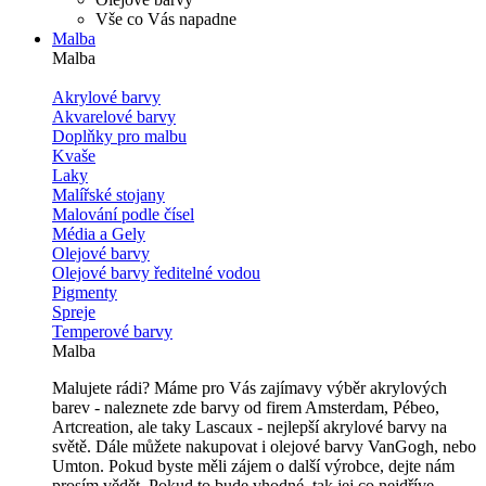
Vše co Vás napadne
Malba
Malba
Akrylové barvy
Akvarelové barvy
Doplňky pro malbu
Kvaše
Laky
Malířské stojany
Malování podle čísel
Média a Gely
Olejové barvy
Olejové barvy ředitelné vodou
Pigmenty
Spreje
Temperové barvy
Malba
Malujete rádi? Máme pro Vás zajímavy výběr akrylových
barev - naleznete zde barvy od firem Amsterdam, Pébeo,
Artcreation, ale taky Lascaux - nejlepší akrylové barvy na
světě. Dále můžete nakupovat i olejové barvy VanGogh, nebo
Umton. Pokud byste měli zájem o další výrobce, dejte nám
prosím vědět. Pokud to bude vhodné, tak jej co nejdříve