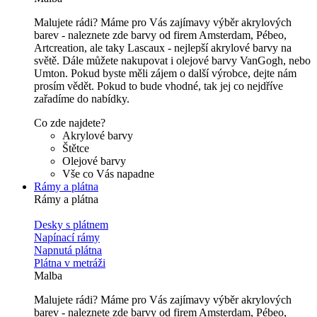
Malujete rádi? Máme pro Vás zajímavy výběr akrylových
barev - naleznete zde barvy od firem Amsterdam, Pébeo,
Artcreation, ale taky Lascaux - nejlepší akrylové barvy na
světě. Dále můžete nakupovat i olejové barvy VanGogh, nebo
Umton. Pokud byste měli zájem o další výrobce, dejte nám
prosím vědět. Pokud to bude vhodné, tak jej co nejdříve
zařadíme do nabídky.
Co zde najdete?
Akrylové barvy
Štětce
Olejové barvy
Vše co Vás napadne
Rámy a plátna
Rámy a plátna
Desky s plátnem
Napínací rámy
Napnutá plátna
Plátna v metráži
Malba
Malujete rádi? Máme pro Vás zajímavy výběr akrylových
barev - naleznete zde barvy od firem Amsterdam, Pébeo,