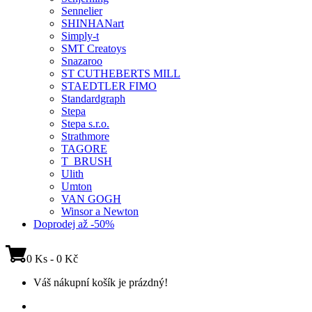
Sennelier
SHINHANart
Simply-t
SMT Creatoys
Snazaroo
ST CUTHEBERTS MILL
STAEDTLER FIMO
Standardgraph
Stepa
Stepa s.r.o.
Strathmore
TAGORE
T_BRUSH
Ulith
Umton
VAN GOGH
Winsor a Newton
Doprodej až -50%
0 Ks - 0 Kč
Váš nákupní košík je prázdný!