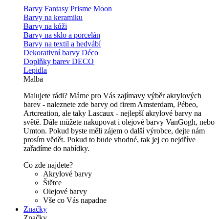
Barvy Fantasy Prisme Moon
Barvy na keramiku
Barvy na kůži
Barvy na sklo a porcelán
Barvy na textil a hedvábí
Dekorativní barvy Déco
Doplňky barev DECO
Lepidla
Malba
Malujete rádi? Máme pro Vás zajímavy výběr akrylových
barev - naleznete zde barvy od firem Amsterdam, Pébeo,
Artcreation, ale taky Lascaux - nejlepší akrylové barvy na
světě. Dále můžete nakupovat i olejové barvy VanGogh, nebo
Umton. Pokud byste měli zájem o další výrobce, dejte nám
prosím vědět. Pokud to bude vhodné, tak jej co nejdříve
zařadíme do nabídky.
Co zde najdete?
Akrylové barvy
Štětce
Olejové barvy
Vše co Vás napadne
Značky
Značky