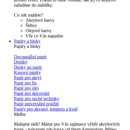
zařadíme do nabídky.
Co zde najdete?
Akrylové barvy
Štětce
Olejové barvy
Vše co Vás napadne
Papíry a bloky
Papíry a bloky
Decoupážní papír
Deníky
Desky na papír
Kusové papíry
Papír pro akryl
Papír pro fix
Papír pro olej
Papír pro skicování
Papír pro suché techniky
Papír univerzální použití
Papíry pro akvarel, temperu a kvaš
Malba
Malujete rádi? Máme pro Vás zajímavy výběr akrylových
barev - naleznete zde barvy od firem Amsterdam, Pébeo,