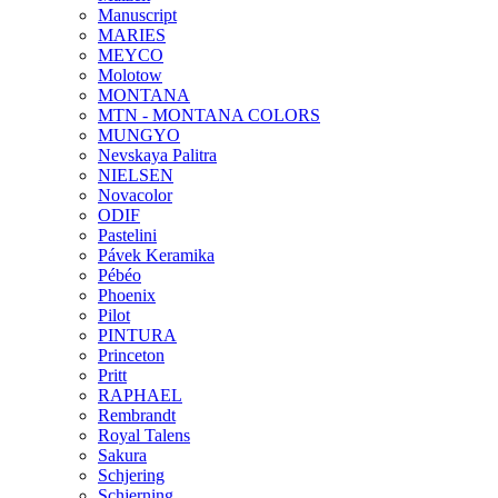
Manuscript
MARIES
MEYCO
Molotow
MONTANA
MTN - MONTANA COLORS
MUNGYO
Nevskaya Palitra
NIELSEN
Novacolor
ODIF
Pastelini
Pávek Keramika
Pébéo
Phoenix
Pilot
PINTURA
Princeton
Pritt
RAPHAEL
Rembrandt
Royal Talens
Sakura
Schjering
Schjerning