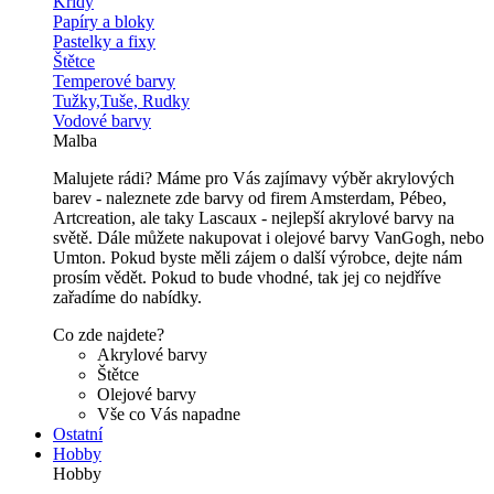
Křídy
Papíry a bloky
Pastelky a fixy
Štětce
Temperové barvy
Tužky,Tuše, Rudky
Vodové barvy
Malba
Malujete rádi? Máme pro Vás zajímavy výběr akrylových
barev - naleznete zde barvy od firem Amsterdam, Pébeo,
Artcreation, ale taky Lascaux - nejlepší akrylové barvy na
světě. Dále můžete nakupovat i olejové barvy VanGogh, nebo
Umton. Pokud byste měli zájem o další výrobce, dejte nám
prosím vědět. Pokud to bude vhodné, tak jej co nejdříve
zařadíme do nabídky.
Co zde najdete?
Akrylové barvy
Štětce
Olejové barvy
Vše co Vás napadne
Ostatní
Hobby
Hobby