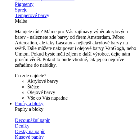
Pigmenty
Spreje
Temperové barvy
Malba
Malujete rádi? Máme pro Vás zajímavy výběr akrylových
barev - naleznete zde barvy od firem Amsterdam, Pébeo,
Artcreation, ale taky Lascaux - nejlepší akrylové barvy na
světě. Dále můžete nakupovat i olejové barvy VanGogh, nebo
Umton. Pokud byste měli zájem o další výrobce, dejte nám
prosím vědět. Pokud to bude vhodné, tak jej co nejdříve
zařadíme do nabídky.
Co zde najdete?
Akrylové barvy
Štětce
Olejové barvy
Vše co Vás napadne
Papíry a bloky
Papíry a bloky
Decoupážní papír
Deníky
Desky na papír
Kusové papíry