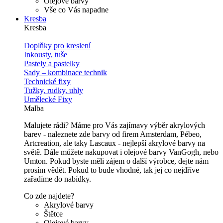
Olejové barvy
Vše co Vás napadne
Kresba
Kresba
Doplňky pro kreslení
Inkousty, tuše
Pastely a pastelky
Sady – kombinace technik
Technické fixy
Tužky, rudky, uhly
Umělecké Fixy
Malba
Malujete rádi? Máme pro Vás zajímavy výběr akrylových
barev - naleznete zde barvy od firem Amsterdam, Pébeo,
Artcreation, ale taky Lascaux - nejlepší akrylové barvy na
světě. Dále můžete nakupovat i olejové barvy VanGogh, nebo
Umton. Pokud byste měli zájem o další výrobce, dejte nám
prosím vědět. Pokud to bude vhodné, tak jej co nejdříve
zařadíme do nabídky.
Co zde najdete?
Akrylové barvy
Štětce
Olejové barvy