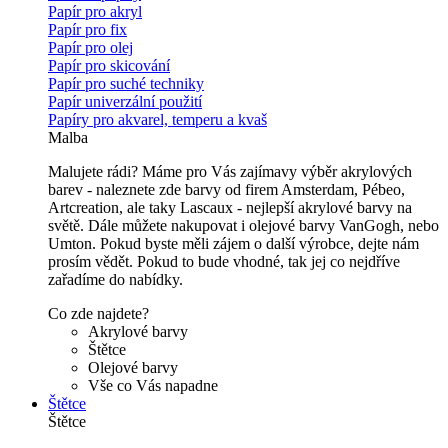
Papír pro akryl
Papír pro fix
Papír pro olej
Papír pro skicování
Papír pro suché techniky
Papír univerzální použití
Papíry pro akvarel, temperu a kvaš
Malba
Malujete rádi? Máme pro Vás zajímavy výběr akrylových
barev - naleznete zde barvy od firem Amsterdam, Pébeo,
Artcreation, ale taky Lascaux - nejlepší akrylové barvy na
světě. Dále můžete nakupovat i olejové barvy VanGogh, nebo
Umton. Pokud byste měli zájem o další výrobce, dejte nám
prosím vědět. Pokud to bude vhodné, tak jej co nejdříve
zařadíme do nabídky.
Co zde najdete?
Akrylové barvy
Štětce
Olejové barvy
Vše co Vás napadne
Štětce
Štětce