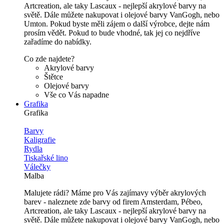
Artcreation, ale taky Lascaux - nejlepší akrylové barvy na
světě. Dále můžete nakupovat i olejové barvy VanGogh, nebo
Umton. Pokud byste měli zájem o další výrobce, dejte nám
prosím vědět. Pokud to bude vhodné, tak jej co nejdříve
zařadíme do nabídky.
Co zde najdete?
Akrylové barvy
Štětce
Olejové barvy
Vše co Vás napadne
Grafika
Grafika
Barvy
Kaligrafie
Rydla
Tiskařské lino
Válečky
Malba
Malujete rádi? Máme pro Vás zajímavy výběr akrylových
barev - naleznete zde barvy od firem Amsterdam, Pébeo,
Artcreation, ale taky Lascaux - nejlepší akrylové barvy na
světě. Dále můžete nakupovat i olejové barvy VanGogh, nebo