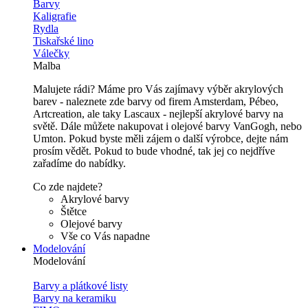
Barvy
Kaligrafie
Rydla
Tiskařské lino
Válečky
Malba
Malujete rádi? Máme pro Vás zajímavy výběr akrylových
barev - naleznete zde barvy od firem Amsterdam, Pébeo,
Artcreation, ale taky Lascaux - nejlepší akrylové barvy na
světě. Dále můžete nakupovat i olejové barvy VanGogh, nebo
Umton. Pokud byste měli zájem o další výrobce, dejte nám
prosím vědět. Pokud to bude vhodné, tak jej co nejdříve
zařadíme do nabídky.
Co zde najdete?
Akrylové barvy
Štětce
Olejové barvy
Vše co Vás napadne
Modelování
Modelování
Barvy a plátkové listy
Barvy na keramiku