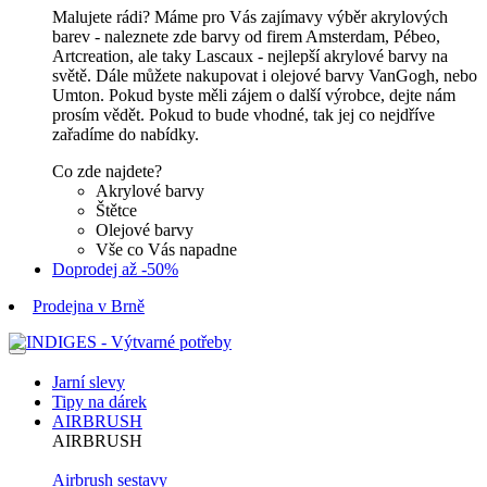
Malujete rádi? Máme pro Vás zajímavy výběr akrylových
barev - naleznete zde barvy od firem Amsterdam, Pébeo,
Artcreation, ale taky Lascaux - nejlepší akrylové barvy na
světě. Dále můžete nakupovat i olejové barvy VanGogh, nebo
Umton. Pokud byste měli zájem o další výrobce, dejte nám
prosím vědět. Pokud to bude vhodné, tak jej co nejdříve
zařadíme do nabídky.
Co zde najdete?
Akrylové barvy
Štětce
Olejové barvy
Vše co Vás napadne
Doprodej až -50%
Prodejna v Brně
Jarní slevy
Tipy na dárek
AIRBRUSH
AIRBRUSH
Airbrush sestavy