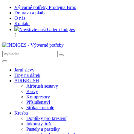
Výtvarné potřeby Prodejna Brno
Doprava a platba
O nás
Kontakt
Navštivte naši Galerii Indiges
f
Jarní slevy
Tipy na dárek
AIRBRUSH
Airbrush sestavy
Barvy
Kompresory
Příslušenství
Stříkaci pistole
Kresba
Doplňky pro kreslení
Inkousty, tuše
Pastely a pastelky