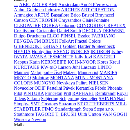
---
ABIG
ADLER
AMI
Amsterdam
Anděl Přerov s. r. o.
Anhui Goldmen Industry
ARCHES
ART CREATION
Artmagico
ARTUŠ
Bastaflora
Brico
Bristol
Bruynzeel
Canson
CENTROPEN
Chrysanthos
ClaireFontaine
CLEOPATRE
COBRA
Colorino
CONCORDE
CREATEX
Creatissimo
Cretacolor
Daniel Smith
DECOLA
DERWENT
Ditipo
Druchema
ELCO PINSEL
Essdee
FABRIANO
FENGDA
FM BRUSH
FolkArt
Fractal Colors
G.BENEDIKT
GHIANT
Golden
Harder & Steenbeck
HEYDA
Hobby line
HSENG
INDIGES
IRIDRON
Isabey
IWATA
JAVANA
JESMONITE
Jolly
Jovi
KANGRUI
Kappus
Karin
KERNSEIFE
KOH-I-NOOR
Kores
Kreul
KURETAKE
KW-triO
Larson-Juhl
Lascaux
LINEO
Maimeri
Maluj podle čísel
Malzeit
Manuscript
MARIES
MEYCO
Molotow
MONTANA
MTN - MONTANA
COLORS
MUNGYO
Nevskaya Palitra
NIELSEN
Novacolor
ODIF
Pastelini
Pávek Keramika
Pébéo
Phoenix
Pilot
PINTURA
Princeton
Pritt
RAPHAEL
Rembrandt
Royal
Talens
Sakura
Schjering
Schjerning
Sennelier
SHINHANart
Simply-t
SMT Creatoys
Snazaroo
ST CUTHEBERTS MILL
STAEDTLER FIMO
Standardgraph
Stepa
Stepa s.r.o.
Strathmore
TAGORE
T_BRUSH
Ulith
Umton
VAN GOGH
Winsor a Newton
Malba