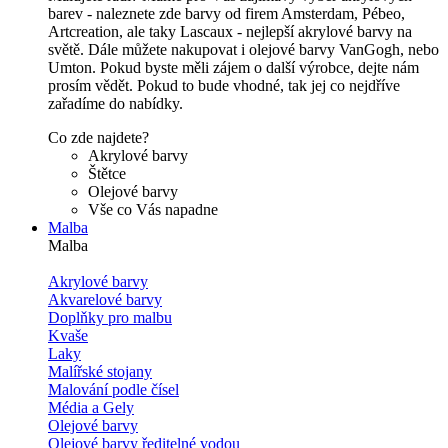
barev - naleznete zde barvy od firem Amsterdam, Pébeo,
Artcreation, ale taky Lascaux - nejlepší akrylové barvy na
světě. Dále můžete nakupovat i olejové barvy VanGogh, nebo
Umton. Pokud byste měli zájem o další výrobce, dejte nám
prosím vědět. Pokud to bude vhodné, tak jej co nejdříve
zařadíme do nabídky.
Co zde najdete?
Akrylové barvy
Štětce
Olejové barvy
Vše co Vás napadne
Malba
Malba
Akrylové barvy
Akvarelové barvy
Doplňky pro malbu
Kvaše
Laky
Malířské stojany
Malování podle čísel
Média a Gely
Olejové barvy
Olejové barvy ředitelné vodou