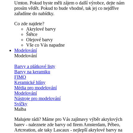
Umton. Pokud byste měli zájem o další výrobce, dejte nám
prosím vědět. Pokud to bude vhodné, tak jej co nejdříve
zařadíme do nabídky.
Co zde najdete?
Akrylové barvy
Štětce
Olejové barvy
Vše co Vás napadne
Modelování
Modelování
Barvy a plátkové listy
Barvy na keramiku
FIMO
Keramické hlíny
Média pro modelování
Modelování
Nástroje pro modelování
Svíčky
Malba
Malujete rádi? Máme pro Vás zajímavy výběr akrylových
barev - naleznete zde barvy od firem Amsterdam, Pébeo,
Artcreation, ale taky Lascaux - nejlepší akrylové barvy na