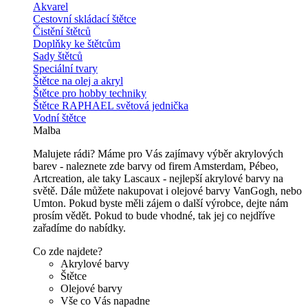
Akvarel
Cestovní skládací štětce
Čistění štětců
Doplňky ke štětcům
Sady štětců
Speciální tvary
Štětce na olej a akryl
Štětce pro hobby techniky
Štětce RAPHAEL světová jednička
Vodní štětce
Malba
Malujete rádi? Máme pro Vás zajímavy výběr akrylových
barev - naleznete zde barvy od firem Amsterdam, Pébeo,
Artcreation, ale taky Lascaux - nejlepší akrylové barvy na
světě. Dále můžete nakupovat i olejové barvy VanGogh, nebo
Umton. Pokud byste měli zájem o další výrobce, dejte nám
prosím vědět. Pokud to bude vhodné, tak jej co nejdříve
zařadíme do nabídky.
Co zde najdete?
Akrylové barvy
Štětce
Olejové barvy
Vše co Vás napadne