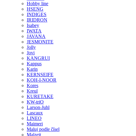
Hobby line
HSENG
INDIGES
IRIDRON
Isabey
IWATA
JAVANA
JESMONITE
Jolly
Jovi
KANGRUI
Kappus
Karin
KERNSEIFE
KOH-I-NOOR
Kores
Kreul
KURETAKE
KW-triO
Larson-Juhl
Lascaux
LINEO
Maimeri
Maluj podle čísel
Malzeit