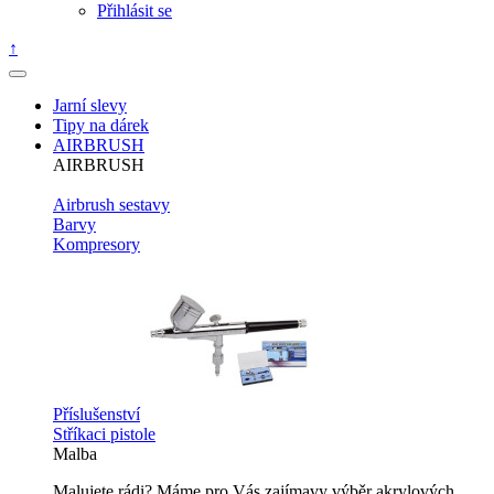
Přihlásit se
↑
Jarní slevy
Tipy na dárek
AIRBRUSH
AIRBRUSH
Airbrush sestavy
Barvy
Kompresory
Příslušenství
Stříkaci pistole
Malba
Malujete rádi? Máme pro Vás zajímavy výběr akrylových