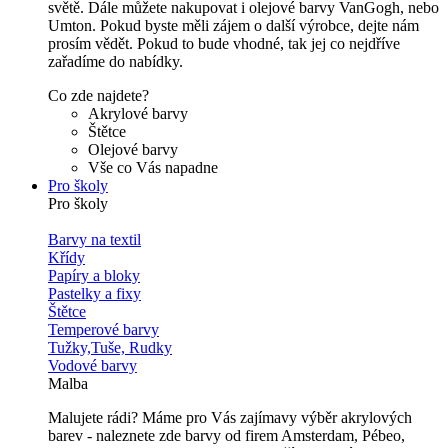
světě. Dále můžete nakupovat i olejové barvy VanGogh, nebo
Umton. Pokud byste měli zájem o další výrobce, dejte nám
prosím vědět. Pokud to bude vhodné, tak jej co nejdříve
zařadíme do nabídky.
Co zde najdete?
Akrylové barvy
Štětce
Olejové barvy
Vše co Vás napadne
Pro školy
Pro školy
Barvy na textil
Křídy
Papíry a bloky
Pastelky a fixy
Štětce
Temperové barvy
Tužky,Tuše, Rudky
Vodové barvy
Malba
Malujete rádi? Máme pro Vás zajímavy výběr akrylových
barev - naleznete zde barvy od firem Amsterdam, Pébeo,