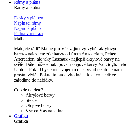
Rámy a plátna
Rámy a plátna
Desky s plátnem
Napínací rámy
Napnutá plátna
Plátna v metráži
Malba
Malujete rádi? Máme pro Vás zajímavy výběr akrylových
barev - naleznete zde barvy od firem Amsterdam, Pébeo,
Artcreation, ale taky Lascaux - nejlepší akrylové barvy na
světě. Dále můžete nakupovat i olejové barvy VanGogh, nebo
Umton. Pokud byste měli zájem o další výrobce, dejte nám
prosím vědět. Pokud to bude vhodné, tak jej co nejdříve
zařadíme do nabídky.
Co zde najdete?
Akrylové barvy
Štětce
Olejové barvy
Vše co Vás napadne
Grafika
Grafika