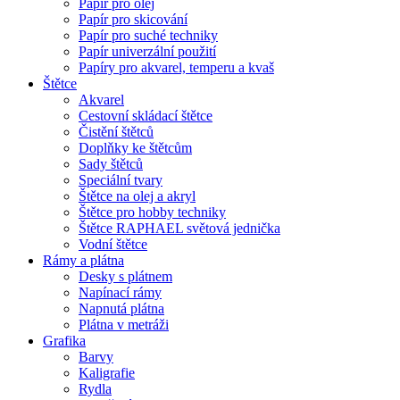
Papír pro olej
Papír pro skicování
Papír pro suché techniky
Papír univerzální použití
Papíry pro akvarel, temperu a kvaš
Štětce
Akvarel
Cestovní skládací štětce
Čistění štětců
Doplňky ke štětcům
Sady štětců
Speciální tvary
Štětce na olej a akryl
Štětce pro hobby techniky
Štětce RAPHAEL světová jednička
Vodní štětce
Rámy a plátna
Desky s plátnem
Napínací rámy
Napnutá plátna
Plátna v metráži
Grafika
Barvy
Kaligrafie
Rydla