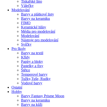
Tiskařské lino
Válečky
Modelování
Barvy a plátkové listy
Barvy na keramiku
FIMO
Keramické hlíny
Média pro modelování
Modelování
Nástroje pro modelování
Svíčky
Pro školy
Barvy na textil
Křídy
Papíry a bloky
Pastelky a fixy
Štětce
Temperové barvy
Tužky,Tuše, Rudky
Vodové barvy
Ostatní
Hobby
Barvy Fantasy Prisme Moon
Barvy na keramiku
Barvy na kůži