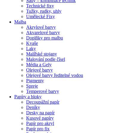
Sady – kombinace technik
Technické fixy
Tužky, rudky, uhly
Umělecké Fixy
Malba
Akrylové barvy
Akvarelové barvy
Doplňky pro malbu
Kvaše
Laky
Malířské stojany
Malování podle čísel
Média a Gely
Olejové barvy
Olejové barvy ředitelné vodou
Pigmenty
Spreje
Temperové barvy
Papíry a bloky
Decoupážní papír
Deníky
Desky na papír
Kusové papíry
Papír pro akryl
Papír pro fix