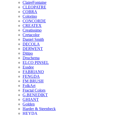
ClaireFontaine
CLEOPATRE
COBRA
Colorino
CONCORDE
CREATEX
Creatissimo
Cretacolor
Daniel Smith
DECOLA
DERWENT
Ditipo
Druchema
ELCO PINSEL
Essdee
FABRIANO
FENGDA
FM BRUSH
FolkArt
Fractal Colors
G.BENEDIKT
GHIANT
Golden
Harder & Steenbeck
HEYDA