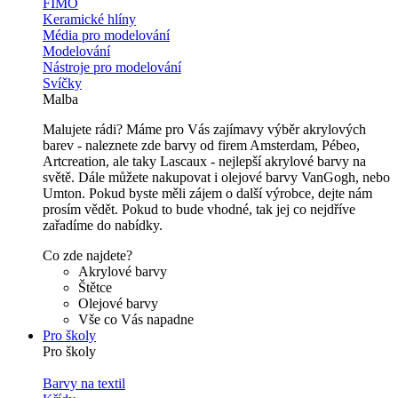
FIMO
Keramické hlíny
Média pro modelování
Modelování
Nástroje pro modelování
Svíčky
Malba
Malujete rádi? Máme pro Vás zajímavy výběr akrylových
barev - naleznete zde barvy od firem Amsterdam, Pébeo,
Artcreation, ale taky Lascaux - nejlepší akrylové barvy na
světě. Dále můžete nakupovat i olejové barvy VanGogh, nebo
Umton. Pokud byste měli zájem o další výrobce, dejte nám
prosím vědět. Pokud to bude vhodné, tak jej co nejdříve
zařadíme do nabídky.
Co zde najdete?
Akrylové barvy
Štětce
Olejové barvy
Vše co Vás napadne
Pro školy
Pro školy
Barvy na textil