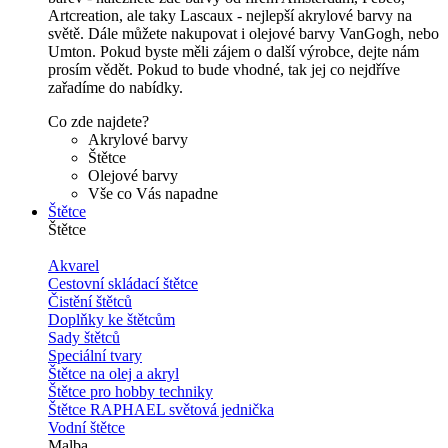
Artcreation, ale taky Lascaux - nejlepší akrylové barvy na
světě. Dále můžete nakupovat i olejové barvy VanGogh, nebo
Umton. Pokud byste měli zájem o další výrobce, dejte nám
prosím vědět. Pokud to bude vhodné, tak jej co nejdříve
zařadíme do nabídky.
Co zde najdete?
Akrylové barvy
Štětce
Olejové barvy
Vše co Vás napadne
Štětce
Štětce
Akvarel
Cestovní skládací štětce
Čistění štětců
Doplňky ke štětcům
Sady štětců
Speciální tvary
Štětce na olej a akryl
Štětce pro hobby techniky
Štětce RAPHAEL světová jednička
Vodní štětce
Malba