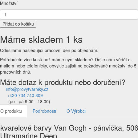
Množství
Přidat do košíku
Máme skladem 1 ks
Odesíláme následující pracovní den po objednání.
Potřebujete více kusů než máme nyní skladem?
Dejte nám vědět e-
mailem nebo telefonicky, obvykle zajistíme požadované množství do 5
pracovních dnů.
Máte dotaz k produktu nebo doručení?
info@provytvarniky.cz
+420 734 740 809
(po - pá 9:00 - 18:00)
O produktu
Podrobnosti
O Výrobci
kvarelové barvy Van Gogh - pánvička, 50
 Ultramarine Deep