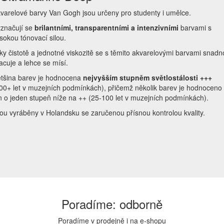
varelové barvy Van Gogh jsou určeny pro studenty i umělce.
značují se
brilantními, transparentními a intenzivními
barvami s
sokou tónovací silou.
ky čistotě a jednotné viskozitě se s těmito akvarelovými barvami snadn
acuje a lehce se mísí.
tšina barev je hodnocena
nejvyšším stupněm světlostálosti +++
00+ let v muzejních podmínkách), přičemž několik barev je hodnoceno
n o jeden stupeň níže na ++ (25-100 let v muzejních podmínkách).
ou vyráběny v Holandsku se zaručenou přísnou kontrolou kvality.
Poradíme: odborně
Poradíme v prodejně i na e-shopu