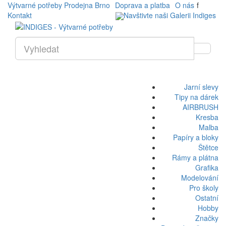
Výtvarné potřeby Prodejna Brno
Doprava a platba
O nás
f
Kontakt
Navštivte naši Galerii Indiges
Jarní slevy
Tipy na dárek
AIRBRUSH
Kresba
Malba
Papíry a bloky
Štětce
Rámy a plátna
Grafika
Modelování
Pro školy
Ostatní
Hobby
Značky