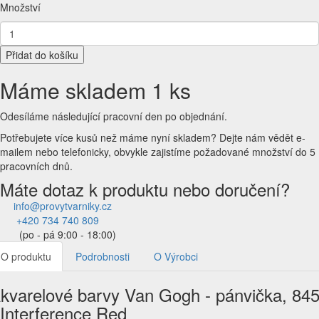
Množství
Přidat do košíku
Máme skladem 1 ks
Odesíláme následující pracovní den po objednání.
Potřebujete více kusů než máme nyní skladem?
Dejte nám vědět e-
mailem nebo telefonicky, obvykle zajistíme požadované množství do 5
pracovních dnů.
Máte dotaz k produktu nebo doručení?
info@provytvarniky.cz
+420 734 740 809
(po - pá 9:00 - 18:00)
O produktu
Podrobnosti
O Výrobci
kvarelové barvy Van Gogh - pánvička, 84
 Interference Red