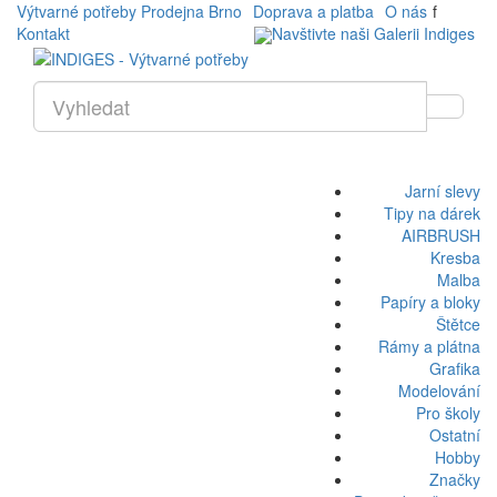
Výtvarné potřeby Prodejna Brno
Doprava a platba
O nás
f
Kontakt
Navštivte naši Galerii Indiges
Jarní slevy
Tipy na dárek
AIRBRUSH
Kresba
Malba
Papíry a bloky
Štětce
Rámy a plátna
Grafika
Modelování
Pro školy
Ostatní
Hobby
Značky