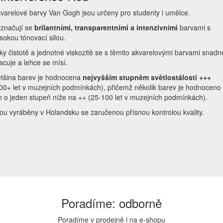
varelové barvy Van Gogh jsou určeny pro studenty i umělce.
značují se
brilantními, transparentními a intenzivními
barvami s
sokou tónovací silou.
ky čistotě a jednotné viskozitě se s těmito akvarelovými barvami snadn
acuje a lehce se mísí.
tšina barev je hodnocena
nejvyšším stupněm světlostálosti +++
00+ let v muzejních podmínkách), přičemž několik barev je hodnoceno
n o jeden stupeň níže na ++ (25-100 let v muzejních podmínkách).
ou vyráběny v Holandsku se zaručenou přísnou kontrolou kvality.
Poradíme: odborně
Poradíme v prodejně i na e-shopu