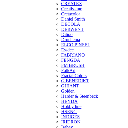
CREATEX
Creatissimo
Cretacolor
Daniel Smith
DECOLA
DERWENT
Ditipo
Druchema
ELCO PINSEL
Essdee
FABRIANO
FENGDA
FM BRUSH
FolkArt
Fractal Colors
G.BENEDIKT
GHIANT
Golden
Harder & Steenbeck
HEYDA
Hobby line
HSENG
INDIGES
IRIDRON
Isabey