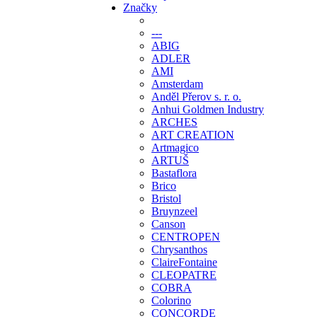
Značky
---
ABIG
ADLER
AMI
Amsterdam
Anděl Přerov s. r. o.
Anhui Goldmen Industry
ARCHES
ART CREATION
Artmagico
ARTUŠ
Bastaflora
Brico
Bristol
Bruynzeel
Canson
CENTROPEN
Chrysanthos
ClaireFontaine
CLEOPATRE
COBRA
Colorino
CONCORDE