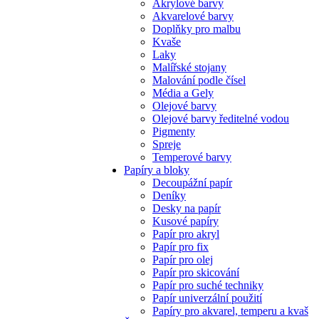
Akrylové barvy
Akvarelové barvy
Doplňky pro malbu
Kvaše
Laky
Malířské stojany
Malování podle čísel
Média a Gely
Olejové barvy
Olejové barvy ředitelné vodou
Pigmenty
Spreje
Temperové barvy
Papíry a bloky
Decoupážní papír
Deníky
Desky na papír
Kusové papíry
Papír pro akryl
Papír pro fix
Papír pro olej
Papír pro skicování
Papír pro suché techniky
Papír univerzální použití
Papíry pro akvarel, temperu a kvaš