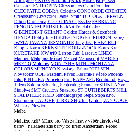
Artmagico
ARTUŠ
Bastaflora
Brico
Bristol
Bruynzeel
Canson
CENTROPEN
Chrysanthos
ClaireFontaine
CLEOPATRE
COBRA
Colorino
CONCORDE
CREATEX
Creatissimo
Cretacolor
Daniel Smith
DECOLA
DERWENT
Ditipo
Druchema
ELCO PINSEL
Essdee
FABRIANO
FENGDA
FM BRUSH
FolkArt
Fractal Colors
G.BENEDIKT
GHIANT
Golden
Harder & Steenbeck
HEYDA
Hobby line
HSENG
INDIGES
IRIDRON
Isabey
IWATA
JAVANA
JESMONITE
Jolly
Jovi
KANGRUI
Kappus
Karin
KERNSEIFE
KOH-I-NOOR
Kores
Kreul
KURETAKE
KW-triO
Larson-Juhl
Lascaux
LINEO
Maimeri
Maluj podle čísel
Malzeit
Manuscript
MARIES
MEYCO
Molotow
MONTANA
MTN - MONTANA
COLORS
MUNGYO
Nevskaya Palitra
NIELSEN
Novacolor
ODIF
Pastelini
Pávek Keramika
Pébéo
Phoenix
Pilot
PINTURA
Princeton
Pritt
RAPHAEL
Rembrandt
Royal
Talens
Sakura
Schjering
Schjerning
Sennelier
SHINHANart
Simply-t
SMT Creatoys
Snazaroo
ST CUTHEBERTS MILL
STAEDTLER FIMO
Standardgraph
Stepa
Stepa s.r.o.
Strathmore
TAGORE
T_BRUSH
Ulith
Umton
VAN GOGH
Winsor a Newton
Malba
Malujete rádi? Máme pro Vás zajímavy výběr akrylových
barev - naleznete zde barvy od firem Amsterdam, Pébeo,