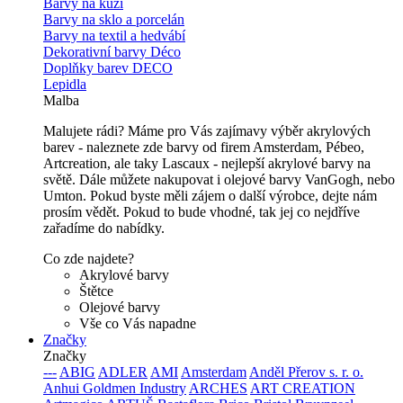
Barvy na kůži
Barvy na sklo a porcelán
Barvy na textil a hedvábí
Dekorativní barvy Déco
Doplňky barev DECO
Lepidla
Malba
Malujete rádi? Máme pro Vás zajímavy výběr akrylových
barev - naleznete zde barvy od firem Amsterdam, Pébeo,
Artcreation, ale taky Lascaux - nejlepší akrylové barvy na
světě. Dále můžete nakupovat i olejové barvy VanGogh, nebo
Umton. Pokud byste měli zájem o další výrobce, dejte nám
prosím vědět. Pokud to bude vhodné, tak jej co nejdříve
zařadíme do nabídky.
Co zde najdete?
Akrylové barvy
Štětce
Olejové barvy
Vše co Vás napadne
Značky
Značky
---
ABIG
ADLER
AMI
Amsterdam
Anděl Přerov s. r. o.
Anhui Goldmen Industry
ARCHES
ART CREATION