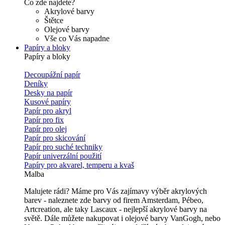
Co zde najdete?
Akrylové barvy
Štětce
Olejové barvy
Vše co Vás napadne
Papíry a bloky
Papíry a bloky
Decoupážní papír
Deníky
Desky na papír
Kusové papíry
Papír pro akryl
Papír pro fix
Papír pro olej
Papír pro skicování
Papír pro suché techniky
Papír univerzální použití
Papíry pro akvarel, temperu a kvaš
Malba
Malujete rádi? Máme pro Vás zajímavy výběr akrylových
barev - naleznete zde barvy od firem Amsterdam, Pébeo,
Artcreation, ale taky Lascaux - nejlepší akrylové barvy na
světě. Dále můžete nakupovat i olejové barvy VanGogh, nebo