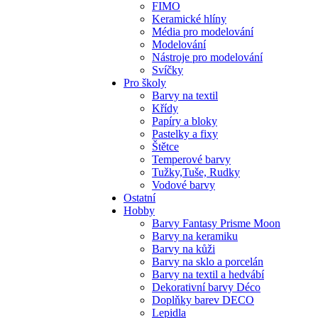
FIMO
Keramické hlíny
Média pro modelování
Modelování
Nástroje pro modelování
Svíčky
Pro školy
Barvy na textil
Křídy
Papíry a bloky
Pastelky a fixy
Štětce
Temperové barvy
Tužky,Tuše, Rudky
Vodové barvy
Ostatní
Hobby
Barvy Fantasy Prisme Moon
Barvy na keramiku
Barvy na kůži
Barvy na sklo a porcelán
Barvy na textil a hedvábí
Dekorativní barvy Déco
Doplňky barev DECO
Lepidla