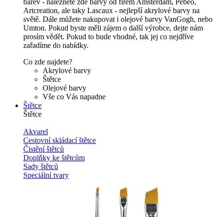
barev - naleznete zde barvy od firem Amsterdam, Pébeo,
Artcreation, ale taky Lascaux - nejlepší akrylové barvy na
světě. Dále můžete nakupovat i olejové barvy VanGogh, nebo
Umton. Pokud byste měli zájem o další výrobce, dejte nám
prosím vědět. Pokud to bude vhodné, tak jej co nejdříve
zařadíme do nabídky.
Co zde najdete?
Akrylové barvy
Štětce
Olejové barvy
Vše co Vás napadne
Štětce
Štětce
Akvarel
Cestovní skládací štětce
Čistění štětců
Doplňky ke štětcům
Sady štětců
Speciální tvary