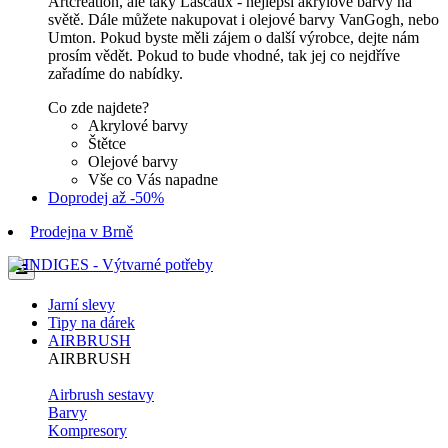
Artcreation, ale taky Lascaux - nejlepší akrylové barvy na
světě. Dále můžete nakupovat i olejové barvy VanGogh, nebo
Umton. Pokud byste měli zájem o další výrobce, dejte nám
prosím vědět. Pokud to bude vhodné, tak jej co nejdříve
zařadíme do nabídky.
Co zde najdete?
Akrylové barvy
Štětce
Olejové barvy
Vše co Vás napadne
Doprodej až -50%
Prodejna v Brně
Jarní slevy
Tipy na dárek
AIRBRUSH
AIRBRUSH
Airbrush sestavy
Barvy
Kompresory