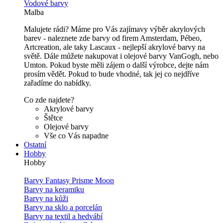
Vodové barvy
Malba
Malujete rádi? Máme pro Vás zajímavy výběr akrylových
barev - naleznete zde barvy od firem Amsterdam, Pébeo,
Artcreation, ale taky Lascaux - nejlepší akrylové barvy na
světě. Dále můžete nakupovat i olejové barvy VanGogh, nebo
Umton. Pokud byste měli zájem o další výrobce, dejte nám
prosím vědět. Pokud to bude vhodné, tak jej co nejdříve
zařadíme do nabídky.
Co zde najdete?
Akrylové barvy
Štětce
Olejové barvy
Vše co Vás napadne
Ostatní
Hobby
Hobby
Barvy Fantasy Prisme Moon
Barvy na keramiku
Barvy na kůži
Barvy na sklo a porcelán
Barvy na textil a hedvábí