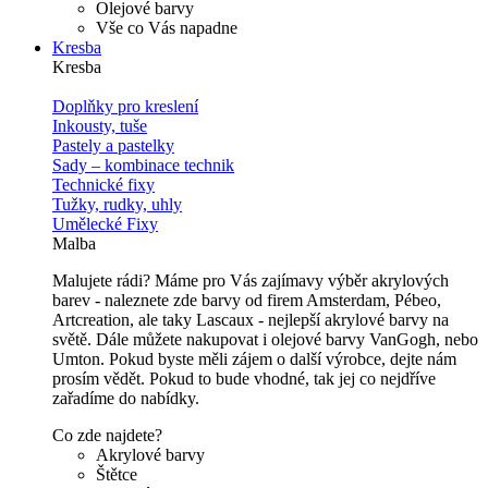
Olejové barvy
Vše co Vás napadne
Kresba
Kresba
Doplňky pro kreslení
Inkousty, tuše
Pastely a pastelky
Sady – kombinace technik
Technické fixy
Tužky, rudky, uhly
Umělecké Fixy
Malba
Malujete rádi? Máme pro Vás zajímavy výběr akrylových
barev - naleznete zde barvy od firem Amsterdam, Pébeo,
Artcreation, ale taky Lascaux - nejlepší akrylové barvy na
světě. Dále můžete nakupovat i olejové barvy VanGogh, nebo
Umton. Pokud byste měli zájem o další výrobce, dejte nám
prosím vědět. Pokud to bude vhodné, tak jej co nejdříve
zařadíme do nabídky.
Co zde najdete?
Akrylové barvy
Štětce