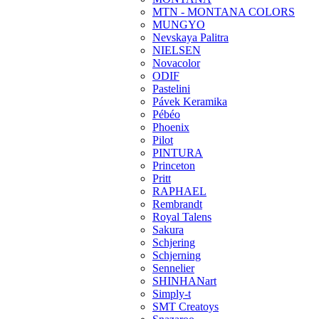
MTN - MONTANA COLORS
MUNGYO
Nevskaya Palitra
NIELSEN
Novacolor
ODIF
Pastelini
Pávek Keramika
Pébéo
Phoenix
Pilot
PINTURA
Princeton
Pritt
RAPHAEL
Rembrandt
Royal Talens
Sakura
Schjering
Schjerning
Sennelier
SHINHANart
Simply-t
SMT Creatoys