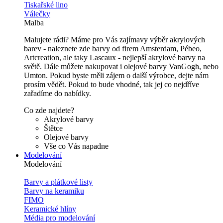
Tiskařské lino
Válečky
Malba
Malujete rádi? Máme pro Vás zajímavy výběr akrylových
barev - naleznete zde barvy od firem Amsterdam, Pébeo,
Artcreation, ale taky Lascaux - nejlepší akrylové barvy na
světě. Dále můžete nakupovat i olejové barvy VanGogh, nebo
Umton. Pokud byste měli zájem o další výrobce, dejte nám
prosím vědět. Pokud to bude vhodné, tak jej co nejdříve
zařadíme do nabídky.
Co zde najdete?
Akrylové barvy
Štětce
Olejové barvy
Vše co Vás napadne
Modelování
Modelování
Barvy a plátkové listy
Barvy na keramiku
FIMO
Keramické hlíny
Média pro modelování