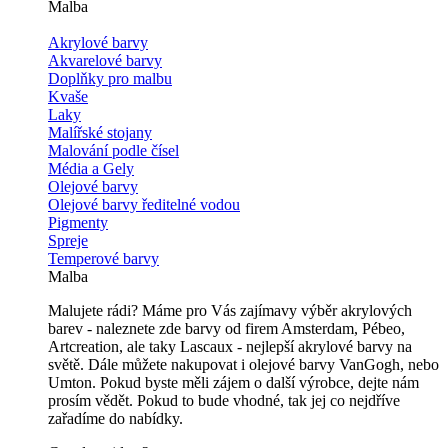
Malba
Akrylové barvy
Akvarelové barvy
Doplňky pro malbu
Kvaše
Laky
Malířské stojany
Malování podle čísel
Média a Gely
Olejové barvy
Olejové barvy ředitelné vodou
Pigmenty
Spreje
Temperové barvy
Malba
Malujete rádi? Máme pro Vás zajímavy výběr akrylových
barev - naleznete zde barvy od firem Amsterdam, Pébeo,
Artcreation, ale taky Lascaux - nejlepší akrylové barvy na
světě. Dále můžete nakupovat i olejové barvy VanGogh, nebo
Umton. Pokud byste měli zájem o další výrobce, dejte nám
prosím vědět. Pokud to bude vhodné, tak jej co nejdříve
zařadíme do nabídky.