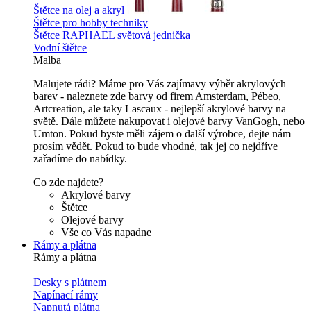
Štětce na olej a akryl
Štětce pro hobby techniky
Štětce RAPHAEL světová jednička
Vodní štětce
Malba
Malujete rádi? Máme pro Vás zajímavy výběr akrylových
barev - naleznete zde barvy od firem Amsterdam, Pébeo,
Artcreation, ale taky Lascaux - nejlepší akrylové barvy na
světě. Dále můžete nakupovat i olejové barvy VanGogh, nebo
Umton. Pokud byste měli zájem o další výrobce, dejte nám
prosím vědět. Pokud to bude vhodné, tak jej co nejdříve
zařadíme do nabídky.
Co zde najdete?
Akrylové barvy
Štětce
Olejové barvy
Vše co Vás napadne
Rámy a plátna
Rámy a plátna
Desky s plátnem
Napínací rámy
Napnutá plátna