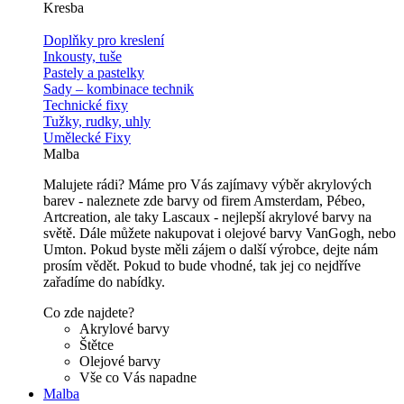
Kresba
Doplňky pro kreslení
Inkousty, tuše
Pastely a pastelky
Sady – kombinace technik
Technické fixy
Tužky, rudky, uhly
Umělecké Fixy
Malba
Malujete rádi? Máme pro Vás zajímavy výběr akrylových
barev - naleznete zde barvy od firem Amsterdam, Pébeo,
Artcreation, ale taky Lascaux - nejlepší akrylové barvy na
světě. Dále můžete nakupovat i olejové barvy VanGogh, nebo
Umton. Pokud byste měli zájem o další výrobce, dejte nám
prosím vědět. Pokud to bude vhodné, tak jej co nejdříve
zařadíme do nabídky.
Co zde najdete?
Akrylové barvy
Štětce
Olejové barvy
Vše co Vás napadne
Malba