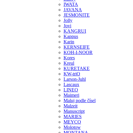
IWATA
JAVANA
JESMONITE
Jolly
Jovi
KANGRUI
Kappus
Karin
KERNSEIFE
KOH-I-NOOR
Kores
Kreul
KURETAKE
KW-triO
Larson-Juhl
Lascaux
LINEO
Maimeri
Maluj podle čísel
Malzeit
Manuscript
MARIES
MEYCO
Molotow
MONTANA