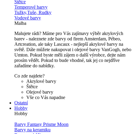
Štětce
Temperové barvy
Tužky,Tuše, Rudky
Vodové barvy
Malba
Malujete rádi? Máme pro Vás zajímavy výběr akrylových
barev - naleznete zde barvy od firem Amsterdam, Pébeo,
Artcreation, ale taky Lascaux - nejlepší akrylové barvy na
světě. Dále můžete nakupovat i olejové barvy VanGogh, nebo
Umton. Pokud byste měli zájem o další výrobce, dejte nám
prosím vědět. Pokud to bude vhodné, tak jej co nejdříve
zařadíme do nabídky.
Co zde najdete?
Akrylové barvy
Štětce
Olejové barvy
Vše co Vás napadne
Ostatní
Hobby
Hobby
Barvy Fantasy Prisme Moon
Barvy na keramiku