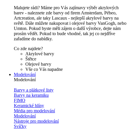
Malujete rádi? Máme pro Vás zajímavy výběr akrylových
barev - naleznete zde barvy od firem Amsterdam, Pébeo,
Artcreation, ale taky Lascaux - nejlepší akrylové barvy na
světě. Dále můžete nakupovat i olejové barvy VanGogh, nebo
Umton. Pokud byste měli zájem o další výrobce, dejte nám
prosím vědět. Pokud to bude vhodné, tak jej co nejdříve
zařadíme do nabídky.
Co zde najdete?
Akrylové barvy
Štětce
Olejové barvy
Vše co Vás napadne
Modelování
Modelování
Barvy a plátkové listy
Barvy na keramiku
FIMO
Keramické hlíny
Média pro modelování
Modelování
Nástroje pro modelování
Svíčky