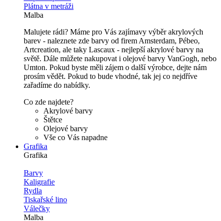
Plátna v metráži
Malba
Malujete rádi? Máme pro Vás zajímavy výběr akrylových
barev - naleznete zde barvy od firem Amsterdam, Pébeo,
Artcreation, ale taky Lascaux - nejlepší akrylové barvy na
světě. Dále můžete nakupovat i olejové barvy VanGogh, nebo
Umton. Pokud byste měli zájem o další výrobce, dejte nám
prosím vědět. Pokud to bude vhodné, tak jej co nejdříve
zařadíme do nabídky.
Co zde najdete?
Akrylové barvy
Štětce
Olejové barvy
Vše co Vás napadne
Grafika
Grafika
Barvy
Kaligrafie
Rydla
Tiskařské lino
Válečky
Malba