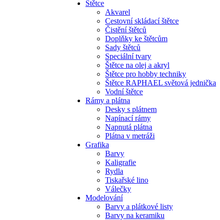
Štětce
Akvarel
Cestovní skládací štětce
Čistění štětců
Doplňky ke štětcům
Sady štětců
Speciální tvary
Štětce na olej a akryl
Štětce pro hobby techniky
Štětce RAPHAEL světová jednička
Vodní štětce
Rámy a plátna
Desky s plátnem
Napínací rámy
Napnutá plátna
Plátna v metráži
Grafika
Barvy
Kaligrafie
Rydla
Tiskařské lino
Válečky
Modelování
Barvy a plátkové listy
Barvy na keramiku