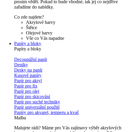
prosím vědět. Pokud to bude vhodné, tak jej co nejdříve
zařadíme do nabídky.
Co zde najdete?
Akrylové barvy
Štětce
Olejové barvy
Vše co Vás napadne
Papíry a bloky
Papíry a bloky
Decoupážní papír
Deníky
Desky na papír
Kusové papíry
Papír pro akryl
Papír pro fix
Papír pro olej
Papír pro skicování
Papír pro suché techniky
Papír univerzální použití
Papíry pro akvarel, temperu a kvaš
Malba
Malujete rádi? Máme pro Vás zajímavy výběr akrylových