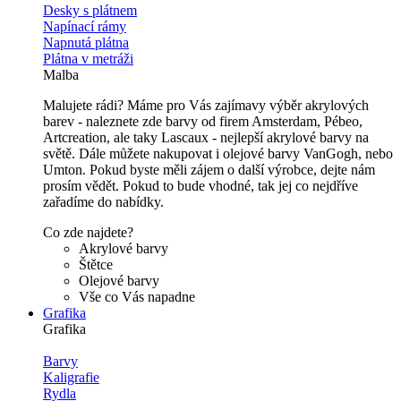
Desky s plátnem
Napínací rámy
Napnutá plátna
Plátna v metráži
Malba
Malujete rádi? Máme pro Vás zajímavy výběr akrylových
barev - naleznete zde barvy od firem Amsterdam, Pébeo,
Artcreation, ale taky Lascaux - nejlepší akrylové barvy na
světě. Dále můžete nakupovat i olejové barvy VanGogh, nebo
Umton. Pokud byste měli zájem o další výrobce, dejte nám
prosím vědět. Pokud to bude vhodné, tak jej co nejdříve
zařadíme do nabídky.
Co zde najdete?
Akrylové barvy
Štětce
Olejové barvy
Vše co Vás napadne
Grafika
Grafika
Barvy
Kaligrafie
Rydla