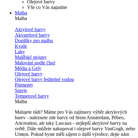
Olejové barvy
Vše co Vás napadne
Malba
Malba
Akrylové barvy
Akvarelové barvy
Doplňky pro malbu
Kvaše
Laky
Malířské stojany
Malování podle čísel
Média a Gely
Olejové barvy
Olejové barvy ředitelné vodou
Pigmenty
Spreje
Temperové barvy
Malba
Malujete rádi? Máme pro Vás zajímavy výběr akrylových
barev - naleznete zde barvy od firem Amsterdam, Pébeo,
Artcreation, ale taky Lascaux - nejlepší akrylové barvy na
světě. Dále můžete nakupovat i olejové barvy VanGogh, nebo
Umton. Pokud byste měli zájem o další výrobce, dejte nám