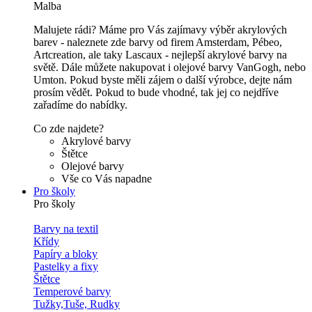
Malba
Malujete rádi? Máme pro Vás zajímavy výběr akrylových
barev - naleznete zde barvy od firem Amsterdam, Pébeo,
Artcreation, ale taky Lascaux - nejlepší akrylové barvy na
světě. Dále můžete nakupovat i olejové barvy VanGogh, nebo
Umton. Pokud byste měli zájem o další výrobce, dejte nám
prosím vědět. Pokud to bude vhodné, tak jej co nejdříve
zařadíme do nabídky.
Co zde najdete?
Akrylové barvy
Štětce
Olejové barvy
Vše co Vás napadne
Pro školy
Pro školy
Barvy na textil
Křídy
Papíry a bloky
Pastelky a fixy
Štětce
Temperové barvy
Tužky,Tuše, Rudky