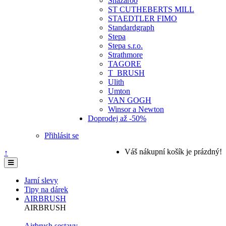
Snazaroo
ST CUTHEBERTS MILL
STAEDTLER FIMO
Standardgraph
Stepa
Stepa s.r.o.
Strathmore
TAGORE
T_BRUSH
Ulith
Umton
VAN GOGH
Winsor a Newton
Doprodej až -50%
Přihlásit se
Váš nákupní košík je prázdný!
↑
Jarní slevy
Tipy na dárek
AIRBRUSH
AIRBRUSH
Airbrush sestavy