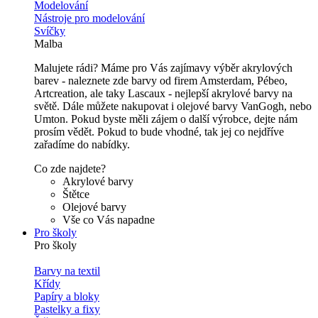
Modelování
Nástroje pro modelování
Svíčky
Malba
Malujete rádi? Máme pro Vás zajímavy výběr akrylových
barev - naleznete zde barvy od firem Amsterdam, Pébeo,
Artcreation, ale taky Lascaux - nejlepší akrylové barvy na
světě. Dále můžete nakupovat i olejové barvy VanGogh, nebo
Umton. Pokud byste měli zájem o další výrobce, dejte nám
prosím vědět. Pokud to bude vhodné, tak jej co nejdříve
zařadíme do nabídky.
Co zde najdete?
Akrylové barvy
Štětce
Olejové barvy
Vše co Vás napadne
Pro školy
Pro školy
Barvy na textil
Křídy
Papíry a bloky
Pastelky a fixy