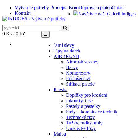
Výtvarné potřeby Prodejna Brno
Doprava a platba
O nás
f
Kontakt
Navštivte naši Galerii Indiges
0 Ks - 0 Kč
Jarní slevy
Tipy na dárek
AIRBRUSH
Airbrush sestavy
Barvy
Kompresory
Příslušenství
Stříkaci pistole
Kresba
Doplňky pro kreslení
Inkousty, tuše
Pastely a pastelky
Sady – kombinace technik
Technické fixy
Tužky, rudky, uhly
Umělecké Fixy
Malba