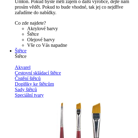
Umton. Pokud byste měli zájem o další výrobce, dejte nám
prosím vědět. Pokud to bude vhodné, tak jej co nejdříve
zařadíme do nabídky.
Co zde najdete?
Akrylové barvy
Štětce
Olejové barvy
Vše co Vás napadne
Štětce
Štětce
Akvarel
Cestovní skládací štětce
Čistění štětců
Doplňky ke štětcům
Sady štětců
Speciální tvary