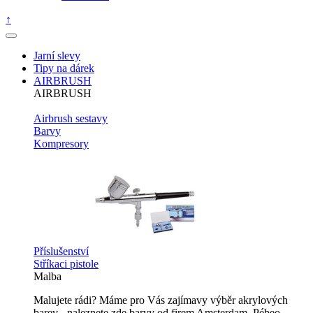
↑
Jarní slevy
Tipy na dárek
AIRBRUSH
AIRBRUSH
Airbrush sestavy
Barvy
Kompresory
Příslušenství
Stříkaci pistole
Malba
Malujete rádi? Máme pro Vás zajímavy výběr akrylových
barev - naleznete zde barvy od firem Amsterdam, Pébeo,