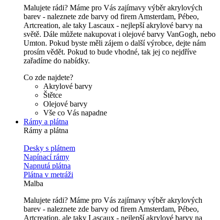
Malujete rádi? Máme pro Vás zajímavy výběr akrylových
barev - naleznete zde barvy od firem Amsterdam, Pébeo,
Artcreation, ale taky Lascaux - nejlepší akrylové barvy na
světě. Dále můžete nakupovat i olejové barvy VanGogh, nebo
Umton. Pokud byste měli zájem o další výrobce, dejte nám
prosím vědět. Pokud to bude vhodné, tak jej co nejdříve
zařadíme do nabídky.
Co zde najdete?
Akrylové barvy
Štětce
Olejové barvy
Vše co Vás napadne
Rámy a plátna
Rámy a plátna
Desky s plátnem
Napínací rámy
Napnutá plátna
Plátna v metráži
Malba
Malujete rádi? Máme pro Vás zajímavy výběr akrylových
barev - naleznete zde barvy od firem Amsterdam, Pébeo,
Artcreation, ale taky Lascaux - nejlepší akrylové barvy na