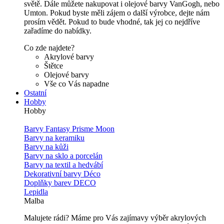
světě. Dále můžete nakupovat i olejové barvy VanGogh, nebo
Umton. Pokud byste měli zájem o další výrobce, dejte nám
prosím vědět. Pokud to bude vhodné, tak jej co nejdříve
zařadíme do nabídky.
Co zde najdete?
Akrylové barvy
Štětce
Olejové barvy
Vše co Vás napadne
Ostatní
Hobby
Hobby
Barvy Fantasy Prisme Moon
Barvy na keramiku
Barvy na kůži
Barvy na sklo a porcelán
Barvy na textil a hedvábí
Dekorativní barvy Déco
Doplňky barev DECO
Lepidla
Malba
Malujete rádi? Máme pro Vás zajímavy výběr akrylových