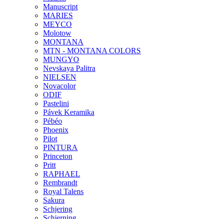
Manuscript
MARIES
MEYCO
Molotow
MONTANA
MTN - MONTANA COLORS
MUNGYO
Nevskaya Palitra
NIELSEN
Novacolor
ODIF
Pastelini
Pávek Keramika
Pébéo
Phoenix
Pilot
PINTURA
Princeton
Pritt
RAPHAEL
Rembrandt
Royal Talens
Sakura
Schjering
Schjerning