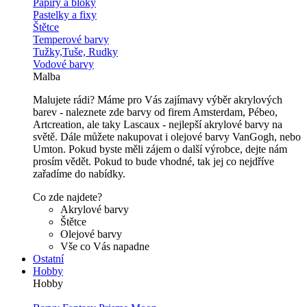
Papíry a bloky
Pastelky a fixy
Štětce
Temperové barvy
Tužky,Tuše, Rudky
Vodové barvy
Malba
Malujete rádi? Máme pro Vás zajímavy výběr akrylových
barev - naleznete zde barvy od firem Amsterdam, Pébeo,
Artcreation, ale taky Lascaux - nejlepší akrylové barvy na
světě. Dále můžete nakupovat i olejové barvy VanGogh, nebo
Umton. Pokud byste měli zájem o další výrobce, dejte nám
prosím vědět. Pokud to bude vhodné, tak jej co nejdříve
zařadíme do nabídky.
Co zde najdete?
Akrylové barvy
Štětce
Olejové barvy
Vše co Vás napadne
Ostatní
Hobby
Hobby