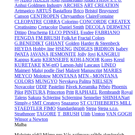
Anhui Goldmen Industry
ARCHES
ART CREATION
Artmagico
ARTUŠ
Bastaflora
Brico
Bristol
Bruynzeel
Canson
CENTROPEN
Chrysanthos
ClaireFontaine
CLEOPATRE
COBRA
Colorino
CONCORDE
CREATEX
Creatissimo
Cretacolor
Daniel Smith
DECOLA
DERWENT
Ditipo
Druchema
ELCO PINSEL
Essdee
FABRIANO
FENGDA
FM BRUSH
FolkArt
Fractal Colors
G.BENEDIKT
GHIANT
Golden
Harder & Steenbeck
HEYDA
Hobby line
HSENG
INDIGES
IRIDRON
Isabey
IWATA
JAVANA
JESMONITE
Jolly
Jovi
KANGRUI
Kappus
Karin
KERNSEIFE
KOH-I-NOOR
Kores
Kreul
KURETAKE
KW-triO
Larson-Juhl
Lascaux
LINEO
Maimeri
Maluj podle čísel
Malzeit
Manuscript
MARIES
MEYCO
Molotow
MONTANA
MTN - MONTANA
COLORS
MUNGYO
Nevskaya Palitra
NIELSEN
Novacolor
ODIF
Pastelini
Pávek Keramika
Pébéo
Phoenix
Pilot
PINTURA
Princeton
Pritt
RAPHAEL
Rembrandt
Royal
Talens
Sakura
Schjering
Schjerning
Sennelier
SHINHANart
Simply-t
SMT Creatoys
Snazaroo
ST CUTHEBERTS MILL
STAEDTLER FIMO
Standardgraph
Stepa
Stepa s.r.o.
Strathmore
TAGORE
T_BRUSH
Ulith
Umton
VAN GOGH
Winsor a Newton
Malba
Malujete rádi? Máme pro Vás zajímavy výběr akrylových