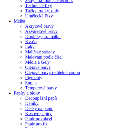
Sady – kombinace technik
Technické fixy
Tužky, rudky, uhly
Umělecké Fixy
Malba
Akrylové barvy
Akvarelové barvy
Doplňky pro malbu
Kvaše
Laky
Malířské stojany
Malování podle čísel
Média a Gely
Olejové barvy
Olejové barvy ředitelné vodou
Pigmenty
Spreje
Temperové barvy
Papíry a bloky
Decoupážní papír
Deníky
Desky na papír
Kusové papíry
Papír pro akryl
Papír pro fix