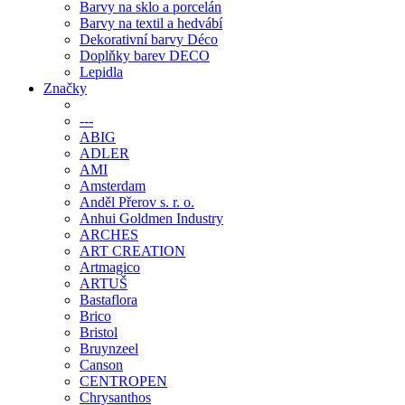
Barvy na sklo a porcelán
Barvy na textil a hedvábí
Dekorativní barvy Déco
Doplňky barev DECO
Lepidla
Značky
---
ABIG
ADLER
AMI
Amsterdam
Anděl Přerov s. r. o.
Anhui Goldmen Industry
ARCHES
ART CREATION
Artmagico
ARTUŠ
Bastaflora
Brico
Bristol
Bruynzeel
Canson
CENTROPEN
Chrysanthos