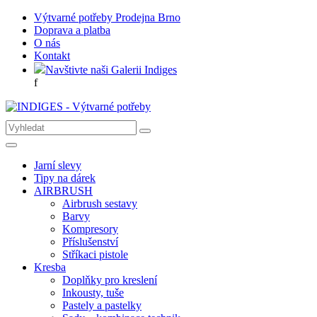
Výtvarné potřeby Prodejna Brno
Doprava a platba
O nás
Kontakt
Navštivte naši Galerii Indiges
f
Jarní slevy
Tipy na dárek
AIRBRUSH
Airbrush sestavy
Barvy
Kompresory
Příslušenství
Stříkaci pistole
Kresba
Doplňky pro kreslení
Inkousty, tuše
Pastely a pastelky