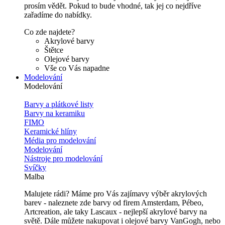
prosím vědět. Pokud to bude vhodné, tak jej co nejdříve
zařadíme do nabídky.
Co zde najdete?
Akrylové barvy
Štětce
Olejové barvy
Vše co Vás napadne
Modelování
Modelování
Barvy a plátkové listy
Barvy na keramiku
FIMO
Keramické hlíny
Média pro modelování
Modelování
Nástroje pro modelování
Svíčky
Malba
Malujete rádi? Máme pro Vás zajímavy výběr akrylových
barev - naleznete zde barvy od firem Amsterdam, Pébeo,
Artcreation, ale taky Lascaux - nejlepší akrylové barvy na
světě. Dále můžete nakupovat i olejové barvy VanGogh, nebo