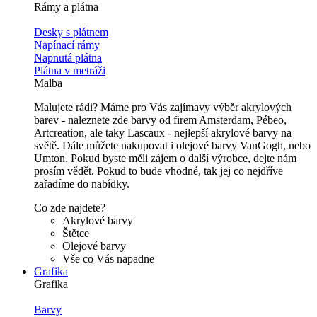
Rámy a plátna
Desky s plátnem
Napínací rámy
Napnutá plátna
Plátna v metráži
Malba
Malujete rádi? Máme pro Vás zajímavy výběr akrylových
barev - naleznete zde barvy od firem Amsterdam, Pébeo,
Artcreation, ale taky Lascaux - nejlepší akrylové barvy na
světě. Dále můžete nakupovat i olejové barvy VanGogh, nebo
Umton. Pokud byste měli zájem o další výrobce, dejte nám
prosím vědět. Pokud to bude vhodné, tak jej co nejdříve
zařadíme do nabídky.
Co zde najdete?
Akrylové barvy
Štětce
Olejové barvy
Vše co Vás napadne
Grafika
Grafika
Barvy