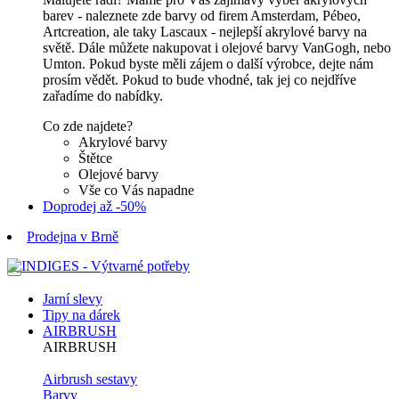
barev - naleznete zde barvy od firem Amsterdam, Pébeo,
Artcreation, ale taky Lascaux - nejlepší akrylové barvy na
světě. Dále můžete nakupovat i olejové barvy VanGogh, nebo
Umton. Pokud byste měli zájem o další výrobce, dejte nám
prosím vědět. Pokud to bude vhodné, tak jej co nejdříve
zařadíme do nabídky.
Co zde najdete?
Akrylové barvy
Štětce
Olejové barvy
Vše co Vás napadne
Doprodej až -50%
Prodejna v Brně
Jarní slevy
Tipy na dárek
AIRBRUSH
AIRBRUSH
Airbrush sestavy
Barvy