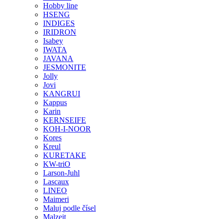
Hobby line
HSENG
INDIGES
IRIDRON
Isabey
IWATA
JAVANA
JESMONITE
Jolly
Jovi
KANGRUI
Kappus
Karin
KERNSEIFE
KOH-I-NOOR
Kores
Kreul
KURETAKE
KW-triO
Larson-Juhl
Lascaux
LINEO
Maimeri
Maluj podle čísel
Malzeit