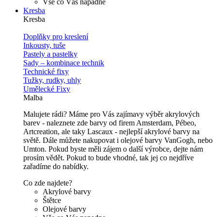
Vše co Vás napadne
Kresba
Kresba
Doplňky pro kreslení
Inkousty, tuše
Pastely a pastelky
Sady – kombinace technik
Technické fixy
Tužky, rudky, uhly
Umělecké Fixy
Malba
Malujete rádi? Máme pro Vás zajímavy výběr akrylových
barev - naleznete zde barvy od firem Amsterdam, Pébeo,
Artcreation, ale taky Lascaux - nejlepší akrylové barvy na
světě. Dále můžete nakupovat i olejové barvy VanGogh, nebo
Umton. Pokud byste měli zájem o další výrobce, dejte nám
prosím vědět. Pokud to bude vhodné, tak jej co nejdříve
zařadíme do nabídky.
Co zde najdete?
Akrylové barvy
Štětce
Olejové barvy