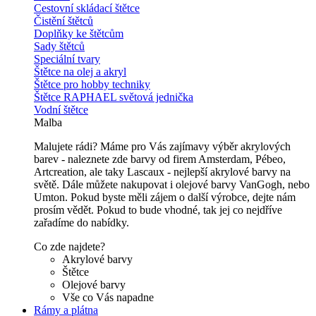
Cestovní skládací štětce
Čistění štětců
Doplňky ke štětcům
Sady štětců
Speciální tvary
Štětce na olej a akryl
Štětce pro hobby techniky
Štětce RAPHAEL světová jednička
Vodní štětce
Malba
Malujete rádi? Máme pro Vás zajímavy výběr akrylových
barev - naleznete zde barvy od firem Amsterdam, Pébeo,
Artcreation, ale taky Lascaux - nejlepší akrylové barvy na
světě. Dále můžete nakupovat i olejové barvy VanGogh, nebo
Umton. Pokud byste měli zájem o další výrobce, dejte nám
prosím vědět. Pokud to bude vhodné, tak jej co nejdříve
zařadíme do nabídky.
Co zde najdete?
Akrylové barvy
Štětce
Olejové barvy
Vše co Vás napadne
Rámy a plátna