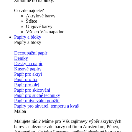
zařadíme do nabídky.
Co zde najdete?
Akrylové barvy
Štětce
Olejové barvy
Vše co Vás napadne
Papíry a bloky
Papíry a bloky
Decoupážní papír
Deníky
Desky na papír
Kusové papíry
Papír pro akryl
Papír pro fix
Papír pro olej
Papír pro skicování
Papír pro suché techniky
Papír univerzální použití
Papíry pro akvarel, temperu a kvaš
Malba
Malujete rádi? Máme pro Vás zajímavy výběr akrylových
barev - naleznete zde barvy od firem Amsterdam, Pébeo,
Artcreation, ale taky Lascaux - nejlepší akrylové barvy na