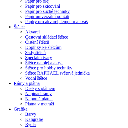
Papír pro olej
Papír pro skicování
Papír pro suché techniky
Papír univerzální použití
Papíry pro akvarel, temperu a kvaš
Štětce
Akvarel
Cestovní skládací štětce
Čistění štětců
Doplňky ke štětcům
Sady štětců
Speciální tvary
Štětce na olej a akryl
Štětce pro hobby techniky
Štětce RAPHAEL světová jednička
Vodní štětce
Rámy a plátna
Desky s plátnem
Napínací rámy
Napnutá plátna
Plátna v metráži
Grafika
Barvy
Kaligrafie
Rydla