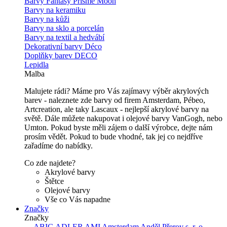
Barvy Fantasy Prisme Moon
Barvy na keramiku
Barvy na kůži
Barvy na sklo a porcelán
Barvy na textil a hedvábí
Dekorativní barvy Déco
Doplňky barev DECO
Lepidla
Malba
Malujete rádi? Máme pro Vás zajímavy výběr akrylových
barev - naleznete zde barvy od firem Amsterdam, Pébeo,
Artcreation, ale taky Lascaux - nejlepší akrylové barvy na
světě. Dále můžete nakupovat i olejové barvy VanGogh, nebo
Umton. Pokud byste měli zájem o další výrobce, dejte nám
prosím vědět. Pokud to bude vhodné, tak jej co nejdříve
zařadíme do nabídky.
Co zde najdete?
Akrylové barvy
Štětce
Olejové barvy
Vše co Vás napadne
Značky
Značky
---
ABIG
ADLER
AMI
Amsterdam
Anděl Přerov s. r. o.