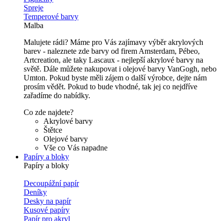
Spreje
Temperové barvy
Malba
Malujete rádi? Máme pro Vás zajímavy výběr akrylových
barev - naleznete zde barvy od firem Amsterdam, Pébeo,
Artcreation, ale taky Lascaux - nejlepší akrylové barvy na
světě. Dále můžete nakupovat i olejové barvy VanGogh, nebo
Umton. Pokud byste měli zájem o další výrobce, dejte nám
prosím vědět. Pokud to bude vhodné, tak jej co nejdříve
zařadíme do nabídky.
Co zde najdete?
Akrylové barvy
Štětce
Olejové barvy
Vše co Vás napadne
Papíry a bloky
Papíry a bloky
Decoupážní papír
Deníky
Desky na papír
Kusové papíry
Papír pro akryl