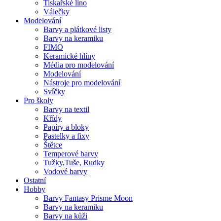
Tiskařské lino
Válečky
Modelování
Barvy a plátkové listy
Barvy na keramiku
FIMO
Keramické hlíny
Média pro modelování
Modelování
Nástroje pro modelování
Svíčky
Pro školy
Barvy na textil
Křídy
Papíry a bloky
Pastelky a fixy
Štětce
Temperové barvy
Tužky,Tuše, Rudky
Vodové barvy
Ostatní
Hobby
Barvy Fantasy Prisme Moon
Barvy na keramiku
Barvy na kůži