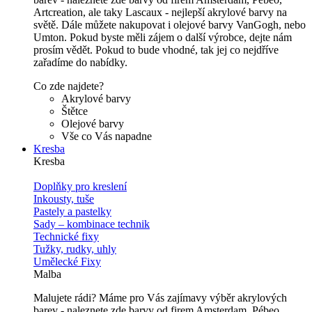
Artcreation, ale taky Lascaux - nejlepší akrylové barvy na
světě. Dále můžete nakupovat i olejové barvy VanGogh, nebo
Umton. Pokud byste měli zájem o další výrobce, dejte nám
prosím vědět. Pokud to bude vhodné, tak jej co nejdříve
zařadíme do nabídky.
Co zde najdete?
Akrylové barvy
Štětce
Olejové barvy
Vše co Vás napadne
Kresba
Kresba
Doplňky pro kreslení
Inkousty, tuše
Pastely a pastelky
Sady – kombinace technik
Technické fixy
Tužky, rudky, uhly
Umělecké Fixy
Malba
Malujete rádi? Máme pro Vás zajímavy výběr akrylových
barev - naleznete zde barvy od firem Amsterdam, Pébeo,