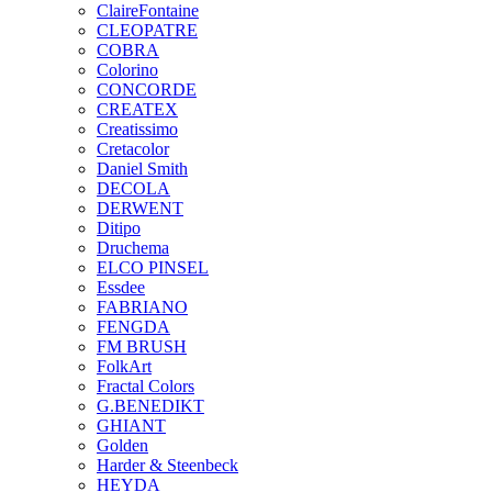
ClaireFontaine
CLEOPATRE
COBRA
Colorino
CONCORDE
CREATEX
Creatissimo
Cretacolor
Daniel Smith
DECOLA
DERWENT
Ditipo
Druchema
ELCO PINSEL
Essdee
FABRIANO
FENGDA
FM BRUSH
FolkArt
Fractal Colors
G.BENEDIKT
GHIANT
Golden
Harder & Steenbeck
HEYDA