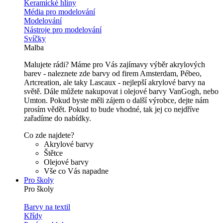
Keramické hlíny
Média pro modelování
Modelování
Nástroje pro modelování
Svíčky
Malba
Malujete rádi? Máme pro Vás zajímavy výběr akrylových
barev - naleznete zde barvy od firem Amsterdam, Pébeo,
Artcreation, ale taky Lascaux - nejlepší akrylové barvy na
světě. Dále můžete nakupovat i olejové barvy VanGogh, nebo
Umton. Pokud byste měli zájem o další výrobce, dejte nám
prosím vědět. Pokud to bude vhodné, tak jej co nejdříve
zařadíme do nabídky.
Co zde najdete?
Akrylové barvy
Štětce
Olejové barvy
Vše co Vás napadne
Pro školy
Pro školy
Barvy na textil
Křídy