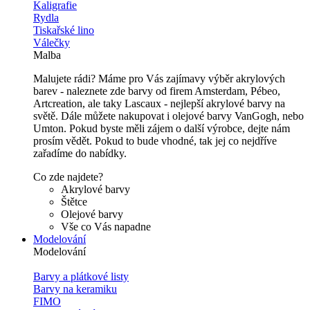
Kaligrafie
Rydla
Tiskařské lino
Válečky
Malba
Malujete rádi? Máme pro Vás zajímavy výběr akrylových
barev - naleznete zde barvy od firem Amsterdam, Pébeo,
Artcreation, ale taky Lascaux - nejlepší akrylové barvy na
světě. Dále můžete nakupovat i olejové barvy VanGogh, nebo
Umton. Pokud byste měli zájem o další výrobce, dejte nám
prosím vědět. Pokud to bude vhodné, tak jej co nejdříve
zařadíme do nabídky.
Co zde najdete?
Akrylové barvy
Štětce
Olejové barvy
Vše co Vás napadne
Modelování
Modelování
Barvy a plátkové listy
Barvy na keramiku
FIMO