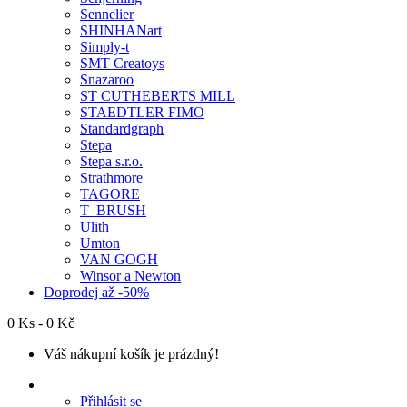
Sennelier
SHINHANart
Simply-t
SMT Creatoys
Snazaroo
ST CUTHEBERTS MILL
STAEDTLER FIMO
Standardgraph
Stepa
Stepa s.r.o.
Strathmore
TAGORE
T_BRUSH
Ulith
Umton
VAN GOGH
Winsor a Newton
Doprodej až -50%
0 Ks - 0 Kč
Váš nákupní košík je prázdný!
Přihlásit se