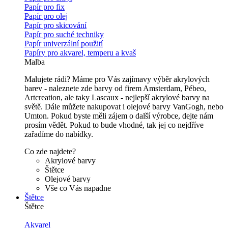
Papír pro fix
Papír pro olej
Papír pro skicování
Papír pro suché techniky
Papír univerzální použití
Papíry pro akvarel, temperu a kvaš
Malba
Malujete rádi? Máme pro Vás zajímavy výběr akrylových
barev - naleznete zde barvy od firem Amsterdam, Pébeo,
Artcreation, ale taky Lascaux - nejlepší akrylové barvy na
světě. Dále můžete nakupovat i olejové barvy VanGogh, nebo
Umton. Pokud byste měli zájem o další výrobce, dejte nám
prosím vědět. Pokud to bude vhodné, tak jej co nejdříve
zařadíme do nabídky.
Co zde najdete?
Akrylové barvy
Štětce
Olejové barvy
Vše co Vás napadne
Štětce
Štětce
Akvarel