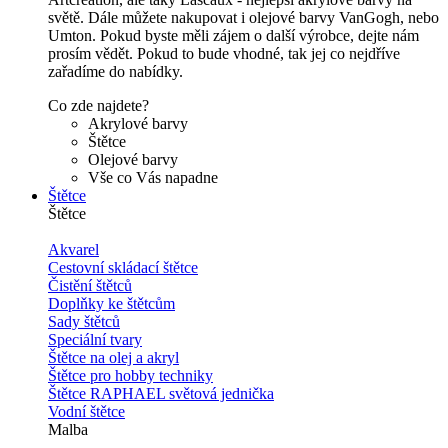
světě. Dále můžete nakupovat i olejové barvy VanGogh, nebo
Umton. Pokud byste měli zájem o další výrobce, dejte nám
prosím vědět. Pokud to bude vhodné, tak jej co nejdříve
zařadíme do nabídky.
Co zde najdete?
Akrylové barvy
Štětce
Olejové barvy
Vše co Vás napadne
Štětce
Štětce
Akvarel
Cestovní skládací štětce
Čistění štětců
Doplňky ke štětcům
Sady štětců
Speciální tvary
Štětce na olej a akryl
Štětce pro hobby techniky
Štětce RAPHAEL světová jednička
Vodní štětce
Malba