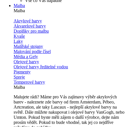
Vše co Vás napadne
Malba
Malba
Akrylové barvy
Akvarelové barvy
Doplňky pro malbu
Kvaše
Laky
Malířské stojany
Malování podle čísel
Média a Gely
Olejové barvy
Olejové barvy ředitelné vodou
Pigmenty
Spreje
Temperové barvy
Malba
Malujete rádi? Máme pro Vás zajímavy výběr akrylových
barev - naleznete zde barvy od firem Amsterdam, Pébeo,
Artcreation, ale taky Lascaux - nejlepší akrylové barvy na
světě. Dále můžete nakupovat i olejové barvy VanGogh, nebo
Umton. Pokud byste měli zájem o další výrobce, dejte nám
prosím vědět. Pokud to bude vhodné, tak jej co nejdříve