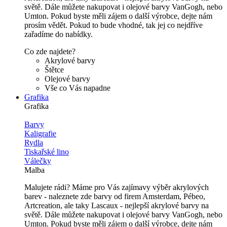
světě. Dále můžete nakupovat i olejové barvy VanGogh, nebo
Umton. Pokud byste měli zájem o další výrobce, dejte nám
prosím vědět. Pokud to bude vhodné, tak jej co nejdříve
zařadíme do nabídky.
Co zde najdete?
Akrylové barvy
Štětce
Olejové barvy
Vše co Vás napadne
Grafika
Grafika
Barvy
Kaligrafie
Rydla
Tiskařské lino
Válečky
Malba
Malujete rádi? Máme pro Vás zajímavy výběr akrylových
barev - naleznete zde barvy od firem Amsterdam, Pébeo,
Artcreation, ale taky Lascaux - nejlepší akrylové barvy na
světě. Dále můžete nakupovat i olejové barvy VanGogh, nebo
Umton. Pokud byste měli zájem o další výrobce, dejte nám