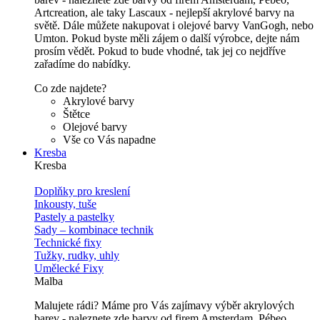
Artcreation, ale taky Lascaux - nejlepší akrylové barvy na
světě. Dále můžete nakupovat i olejové barvy VanGogh, nebo
Umton. Pokud byste měli zájem o další výrobce, dejte nám
prosím vědět. Pokud to bude vhodné, tak jej co nejdříve
zařadíme do nabídky.
Co zde najdete?
Akrylové barvy
Štětce
Olejové barvy
Vše co Vás napadne
Kresba
Kresba
Doplňky pro kreslení
Inkousty, tuše
Pastely a pastelky
Sady – kombinace technik
Technické fixy
Tužky, rudky, uhly
Umělecké Fixy
Malba
Malujete rádi? Máme pro Vás zajímavy výběr akrylových
barev - naleznete zde barvy od firem Amsterdam, Pébeo,