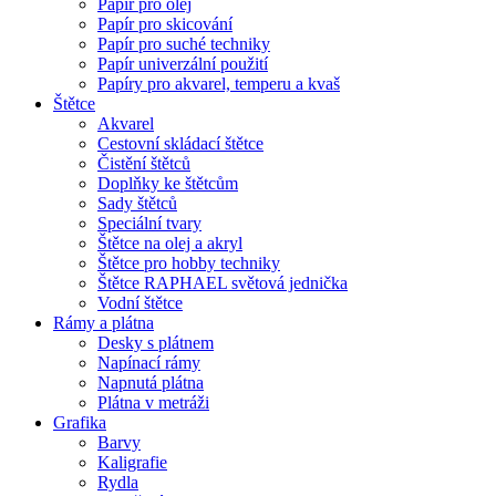
Papír pro olej
Papír pro skicování
Papír pro suché techniky
Papír univerzální použití
Papíry pro akvarel, temperu a kvaš
Štětce
Akvarel
Cestovní skládací štětce
Čistění štětců
Doplňky ke štětcům
Sady štětců
Speciální tvary
Štětce na olej a akryl
Štětce pro hobby techniky
Štětce RAPHAEL světová jednička
Vodní štětce
Rámy a plátna
Desky s plátnem
Napínací rámy
Napnutá plátna
Plátna v metráži
Grafika
Barvy
Kaligrafie
Rydla