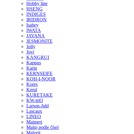
Hobby line
HSENG
INDIGES
IRIDRON
Isabey
IWATA
JAVANA
JESMONITE
Jolly
Jovi
KANGRUI
Kappus
Karin
KERNSEIFE
KOH-I-NOOR
Kores
Kreul
KURETAKE
KW-triO
Larson-Juhl
Lascaux
LINEO
Maimeri
Maluj podle čísel
Malzeit