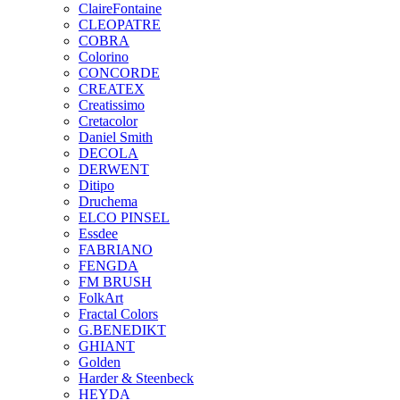
ClaireFontaine
CLEOPATRE
COBRA
Colorino
CONCORDE
CREATEX
Creatissimo
Cretacolor
Daniel Smith
DECOLA
DERWENT
Ditipo
Druchema
ELCO PINSEL
Essdee
FABRIANO
FENGDA
FM BRUSH
FolkArt
Fractal Colors
G.BENEDIKT
GHIANT
Golden
Harder & Steenbeck
HEYDA