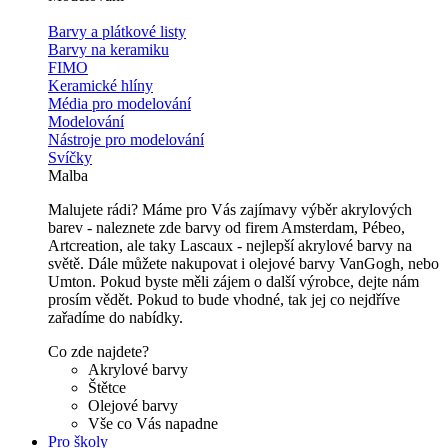
Barvy a plátkové listy
Barvy na keramiku
FIMO
Keramické hlíny
Média pro modelování
Modelování
Nástroje pro modelování
Svíčky
Malba
Malujete rádi? Máme pro Vás zajímavy výběr akrylových
barev - naleznete zde barvy od firem Amsterdam, Pébeo,
Artcreation, ale taky Lascaux - nejlepší akrylové barvy na
světě. Dále můžete nakupovat i olejové barvy VanGogh, nebo
Umton. Pokud byste měli zájem o další výrobce, dejte nám
prosím vědět. Pokud to bude vhodné, tak jej co nejdříve
zařadíme do nabídky.
Co zde najdete?
Akrylové barvy
Štětce
Olejové barvy
Vše co Vás napadne
Pro školy