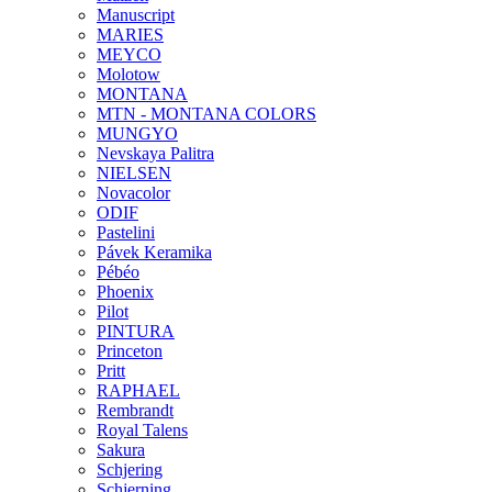
Manuscript
MARIES
MEYCO
Molotow
MONTANA
MTN - MONTANA COLORS
MUNGYO
Nevskaya Palitra
NIELSEN
Novacolor
ODIF
Pastelini
Pávek Keramika
Pébéo
Phoenix
Pilot
PINTURA
Princeton
Pritt
RAPHAEL
Rembrandt
Royal Talens
Sakura
Schjering
Schjerning