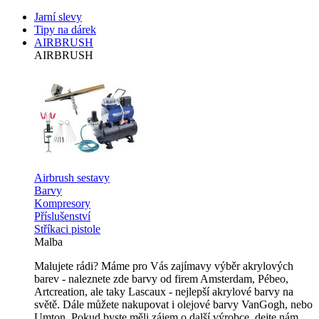
Jarní slevy
Tipy na dárek
AIRBRUSH
AIRBRUSH
Airbrush sestavy
Barvy
Kompresory
Příslušenství
Stříkaci pistole
Malba
Malujete rádi? Máme pro Vás zajímavy výběr akrylových
barev - naleznete zde barvy od firem Amsterdam, Pébeo,
Artcreation, ale taky Lascaux - nejlepší akrylové barvy na
světě. Dále můžete nakupovat i olejové barvy VanGogh, nebo
Umton. Pokud byste měli zájem o další výrobce, dejte nám