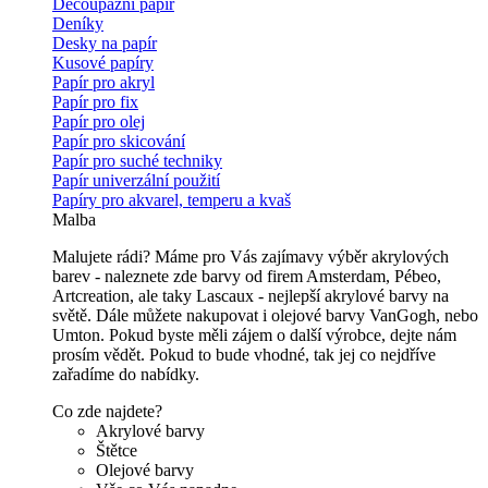
Decoupážní papír
Deníky
Desky na papír
Kusové papíry
Papír pro akryl
Papír pro fix
Papír pro olej
Papír pro skicování
Papír pro suché techniky
Papír univerzální použití
Papíry pro akvarel, temperu a kvaš
Malba
Malujete rádi? Máme pro Vás zajímavy výběr akrylových
barev - naleznete zde barvy od firem Amsterdam, Pébeo,
Artcreation, ale taky Lascaux - nejlepší akrylové barvy na
světě. Dále můžete nakupovat i olejové barvy VanGogh, nebo
Umton. Pokud byste měli zájem o další výrobce, dejte nám
prosím vědět. Pokud to bude vhodné, tak jej co nejdříve
zařadíme do nabídky.
Co zde najdete?
Akrylové barvy
Štětce
Olejové barvy