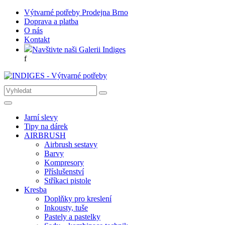
Výtvarné potřeby Prodejna Brno
Doprava a platba
O nás
Kontakt
Navštivte naši Galerii Indiges
f
Jarní slevy
Tipy na dárek
AIRBRUSH
Airbrush sestavy
Barvy
Kompresory
Příslušenství
Stříkaci pistole
Kresba
Doplňky pro kreslení
Inkousty, tuše
Pastely a pastelky