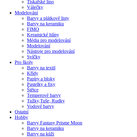
Tiskařské lino
Válečky
Modelování
Barvy a plátkové listy
Barvy na keramiku
FIMO
Keramické hlíny
Média pro modelování
Modelování
Nástroje pro modelování
Svíčky
Pro školy
Barvy na textil
Křídy
Papíry a bloky
Pastelky a fixy
Štětce
Temperové barvy
Tužky,Tuše, Rudky
Vodové barvy
Ostatní
Hobby
Barvy Fantasy Prisme Moon
Barvy na keramiku
Barvy na kůži