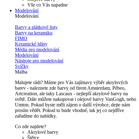
Vše co Vás napadne
Modelování
Modelování
Barvy a plátkové listy
Barvy na keramiku
FIMO
Keramické hlíny
Média pro modelování
Modelování
Nástroje pro modelování
Svíčky
Malba
Malujete rádi? Máme pro Vás zajímavy výběr akrylových
barev - naleznete zde barvy od firem Amsterdam, Pébeo,
Artcreation, ale taky Lascaux - nejlepší akrylové barvy na
světě. Dále můžete nakupovat i olejové barvy VanGogh, nebo
Umton. Pokud byste měli zájem o další výrobce, dejte nám
prosím vědět. Pokud to bude vhodné, tak jej co nejdříve
zařadíme do nabídky.
Co zde najdete?
Akrylové barvy
Štětce