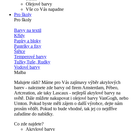
Olejové barvy
Vše co Vás napadne
Pro školy
Pro školy
Barvy na textil
Křídy
Papíry a bloky
Pastelky a fixy
Štětce
Temperové barvy
Tužky,Tuše, Rudky
Vodové barvy
Malba
Malujete rádi? Máme pro Vás zajímavy výběr akrylových
barev - naleznete zde barvy od firem Amsterdam, Pébeo,
Artcreation, ale taky Lascaux - nejlepší akrylové barvy na
světě. Dále můžete nakupovat i olejové barvy VanGogh, nebo
Umton. Pokud byste měli zájem o další výrobce, dejte nám
prosím vědět. Pokud to bude vhodné, tak jej co nejdříve
zařadíme do nabídky.
Co zde najdete?
Akrylové barvy