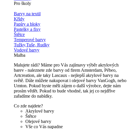
Pro školy
Barvy na textil
Křídy
Papíry a bloky
Pastelky a fixy
Štětce
Temperové barvy
Tužky,Tuše, Rudky
Vodové barvy
Malba
Malujete rádi? Máme pro Vás zajímavy výběr akrylových
barev - naleznete zde barvy od firem Amsterdam, Pébeo,
Artcreation, ale taky Lascaux - nejlepší akrylové barvy na
světě. Dále můžete nakupovat i olejové barvy VanGogh, nebo
Umton. Pokud byste měli zájem o další výrobce, dejte nám
prosím vědět. Pokud to bude vhodné, tak jej co nejdříve
zařadíme do nabídky.
Co zde najdete?
Akrylové barvy
Štětce
Olejové barvy
Vše co Vás napadne