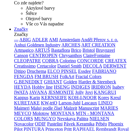
Co zde najdete?
Akrylové barvy
Štětce
Olejové barvy
Vše co Vás napadne
Značky
Značky
---
ABIG
ADLER
AMI
Amsterdam
Anděl Přerov s. r. o.
Anhui Goldmen Industry
ARCHES
ART CREATION
Artmagico
ARTUŠ
Bastaflora
Brico
Bristol
Bruynzeel
Canson
CENTROPEN
Chrysanthos
ClaireFontaine
CLEOPATRE
COBRA
Colorino
CONCORDE
CREATEX
Creatissimo
Cretacolor
Daniel Smith
DECOLA
DERWENT
Ditipo
Druchema
ELCO PINSEL
Essdee
FABRIANO
FENGDA
FM BRUSH
FolkArt
Fractal Colors
G.BENEDIKT
GHIANT
Golden
Harder & Steenbeck
HEYDA
Hobby line
HSENG
INDIGES
IRIDRON
Isabey
IWATA
JAVANA
JESMONITE
Jolly
Jovi
KANGRUI
Kappus
Karin
KERNSEIFE
KOH-I-NOOR
Kores
Kreul
KURETAKE
KW-triO
Larson-Juhl
Lascaux
LINEO
Maimeri
Maluj podle čísel
Malzeit
Manuscript
MARIES
MEYCO
Molotow
MONTANA
MTN - MONTANA
COLORS
MUNGYO
Nevskaya Palitra
NIELSEN
Novacolor
ODIF
Pastelini
Pávek Keramika
Pébéo
Phoenix
Pilot
PINTURA
Princeton
Pritt
RAPHAEL
Rembrandt
Royal