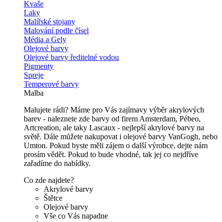
Kvaše
Laky
Malířské stojany
Malování podle čísel
Média a Gely
Olejové barvy
Olejové barvy ředitelné vodou
Pigmenty
Spreje
Temperové barvy
Malba
Malujete rádi? Máme pro Vás zajímavy výběr akrylových
barev - naleznete zde barvy od firem Amsterdam, Pébeo,
Artcreation, ale taky Lascaux - nejlepší akrylové barvy na
světě. Dále můžete nakupovat i olejové barvy VanGogh, nebo
Umton. Pokud byste měli zájem o další výrobce, dejte nám
prosím vědět. Pokud to bude vhodné, tak jej co nejdříve
zařadíme do nabídky.
Co zde najdete?
Akrylové barvy
Štětce
Olejové barvy
Vše co Vás napadne