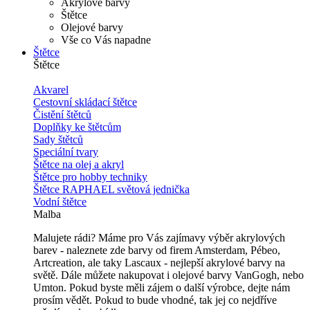
Akrylové barvy
Štětce
Olejové barvy
Vše co Vás napadne
Štětce
Štětce
Akvarel
Cestovní skládací štětce
Čistění štětců
Doplňky ke štětcům
Sady štětců
Speciální tvary
Štětce na olej a akryl
Štětce pro hobby techniky
Štětce RAPHAEL světová jednička
Vodní štětce
Malba
Malujete rádi? Máme pro Vás zajímavy výběr akrylových
barev - naleznete zde barvy od firem Amsterdam, Pébeo,
Artcreation, ale taky Lascaux - nejlepší akrylové barvy na
světě. Dále můžete nakupovat i olejové barvy VanGogh, nebo
Umton. Pokud byste měli zájem o další výrobce, dejte nám
prosím vědět. Pokud to bude vhodné, tak jej co nejdříve