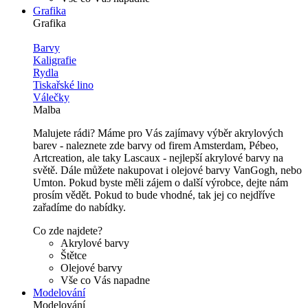
Grafika
Grafika
Barvy
Kaligrafie
Rydla
Tiskařské lino
Válečky
Malba
Malujete rádi? Máme pro Vás zajímavy výběr akrylových
barev - naleznete zde barvy od firem Amsterdam, Pébeo,
Artcreation, ale taky Lascaux - nejlepší akrylové barvy na
světě. Dále můžete nakupovat i olejové barvy VanGogh, nebo
Umton. Pokud byste měli zájem o další výrobce, dejte nám
prosím vědět. Pokud to bude vhodné, tak jej co nejdříve
zařadíme do nabídky.
Co zde najdete?
Akrylové barvy
Štětce
Olejové barvy
Vše co Vás napadne
Modelování
Modelování