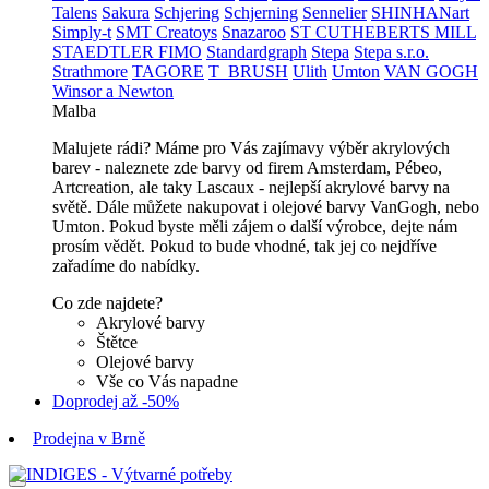
Talens
Sakura
Schjering
Schjerning
Sennelier
SHINHANart
Simply-t
SMT Creatoys
Snazaroo
ST CUTHEBERTS MILL
STAEDTLER FIMO
Standardgraph
Stepa
Stepa s.r.o.
Strathmore
TAGORE
T_BRUSH
Ulith
Umton
VAN GOGH
Winsor a Newton
Malba
Malujete rádi? Máme pro Vás zajímavy výběr akrylových
barev - naleznete zde barvy od firem Amsterdam, Pébeo,
Artcreation, ale taky Lascaux - nejlepší akrylové barvy na
světě. Dále můžete nakupovat i olejové barvy VanGogh, nebo
Umton. Pokud byste měli zájem o další výrobce, dejte nám
prosím vědět. Pokud to bude vhodné, tak jej co nejdříve
zařadíme do nabídky.
Co zde najdete?
Akrylové barvy
Štětce
Olejové barvy
Vše co Vás napadne
Doprodej až -50%
Prodejna v Brně