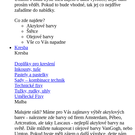
prosím vědět. Pokud to bude vhodné, tak jej co nejdříve
zařadíme do nabídky.
Co zde najdete?
Akrylové barvy
Štětce
Olejové barvy
Vše co Vás napadne
Kresba
Kresba
Doplňky pro kreslení
Inkousty, tuše
Pastely a pastelky
Sady – kombinace technik
Technické fixy
Tužky, rudky, uhly
Umělecké Fixy
Malba
Malujete rádi? Máme pro Vás zajímavy výběr akrylových
barev - naleznete zde barvy od firem Amsterdam, Pébeo,
Artcreation, ale taky Lascaux - nejlepší akrylové barvy na
světě. Dále můžete nakupovat i olejové barvy VanGogh, nebo
Umton. Pokud byste měli zájem o další výrobce, dejte nám