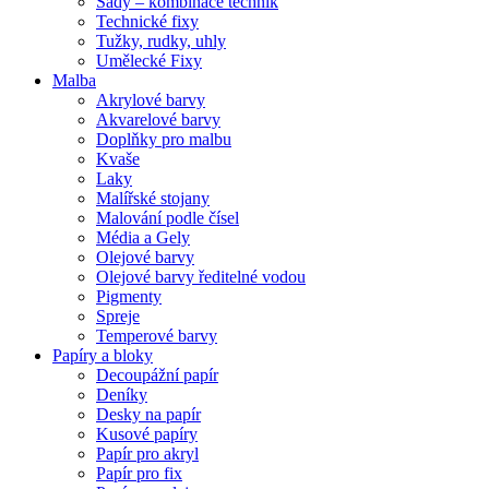
Sady – kombinace technik
Technické fixy
Tužky, rudky, uhly
Umělecké Fixy
Malba
Akrylové barvy
Akvarelové barvy
Doplňky pro malbu
Kvaše
Laky
Malířské stojany
Malování podle čísel
Média a Gely
Olejové barvy
Olejové barvy ředitelné vodou
Pigmenty
Spreje
Temperové barvy
Papíry a bloky
Decoupážní papír
Deníky
Desky na papír
Kusové papíry
Papír pro akryl
Papír pro fix