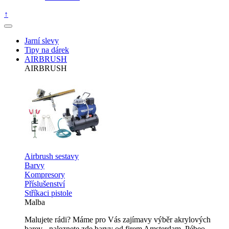
↑
Jarní slevy
Tipy na dárek
AIRBRUSH
AIRBRUSH
Airbrush sestavy
Barvy
Kompresory
Příslušenství
Stříkaci pistole
Malba
Malujete rádi? Máme pro Vás zajímavy výběr akrylových
barev - naleznete zde barvy od firem Amsterdam, Pébeo,