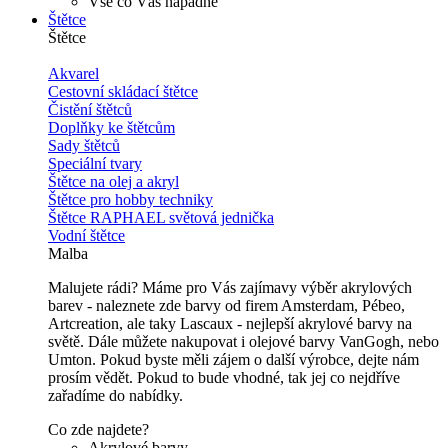
Vše co Vás napadne
Štětce
Štětce
Akvarel
Cestovní skládací štětce
Čistění štětců
Doplňky ke štětcům
Sady štětců
Speciální tvary
Štětce na olej a akryl
Štětce pro hobby techniky
Štětce RAPHAEL světová jednička
Vodní štětce
Malba
Malujete rádi? Máme pro Vás zajímavy výběr akrylových
barev - naleznete zde barvy od firem Amsterdam, Pébeo,
Artcreation, ale taky Lascaux - nejlepší akrylové barvy na
světě. Dále můžete nakupovat i olejové barvy VanGogh, nebo
Umton. Pokud byste měli zájem o další výrobce, dejte nám
prosím vědět. Pokud to bude vhodné, tak jej co nejdříve
zařadíme do nabídky.
Co zde najdete?
Akrylové barvy