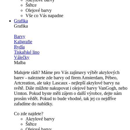
Štětce
Olejové barvy
Vše co Vás napadne
Grafika
Grafika
Barvy
Kaligrafie
Rydla
Tiskařské lino
Válečky
Malba
Malujete rádi? Máme pro Vás zajímavy výběr akrylových
barev - naleznete zde barvy od firem Amsterdam, Pébeo,
Artcreation, ale taky Lascaux - nejlepší akrylové barvy na
světě. Dále můžete nakupovat i olejové barvy VanGogh, nebo
Umton. Pokud byste měli zájem o další výrobce, dejte nám
prosím vědět. Pokud to bude vhodné, tak jej co nejdříve
zařadíme do nabídky.
Co zde najdete?
Akrylové barvy
Štětce
Olejové barvy