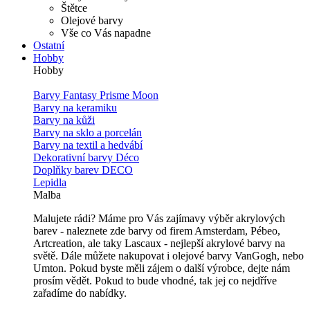
Štětce
Olejové barvy
Vše co Vás napadne
Ostatní
Hobby
Hobby
Barvy Fantasy Prisme Moon
Barvy na keramiku
Barvy na kůži
Barvy na sklo a porcelán
Barvy na textil a hedvábí
Dekorativní barvy Déco
Doplňky barev DECO
Lepidla
Malba
Malujete rádi? Máme pro Vás zajímavy výběr akrylových
barev - naleznete zde barvy od firem Amsterdam, Pébeo,
Artcreation, ale taky Lascaux - nejlepší akrylové barvy na
světě. Dále můžete nakupovat i olejové barvy VanGogh, nebo
Umton. Pokud byste měli zájem o další výrobce, dejte nám
prosím vědět. Pokud to bude vhodné, tak jej co nejdříve
zařadíme do nabídky.