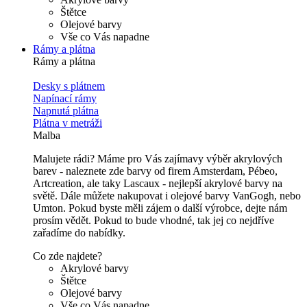
Štětce
Olejové barvy
Vše co Vás napadne
Rámy a plátna
Rámy a plátna
Desky s plátnem
Napínací rámy
Napnutá plátna
Plátna v metráži
Malba
Malujete rádi? Máme pro Vás zajímavy výběr akrylových
barev - naleznete zde barvy od firem Amsterdam, Pébeo,
Artcreation, ale taky Lascaux - nejlepší akrylové barvy na
světě. Dále můžete nakupovat i olejové barvy VanGogh, nebo
Umton. Pokud byste měli zájem o další výrobce, dejte nám
prosím vědět. Pokud to bude vhodné, tak jej co nejdříve
zařadíme do nabídky.
Co zde najdete?
Akrylové barvy
Štětce
Olejové barvy
Vše co Vás napadne