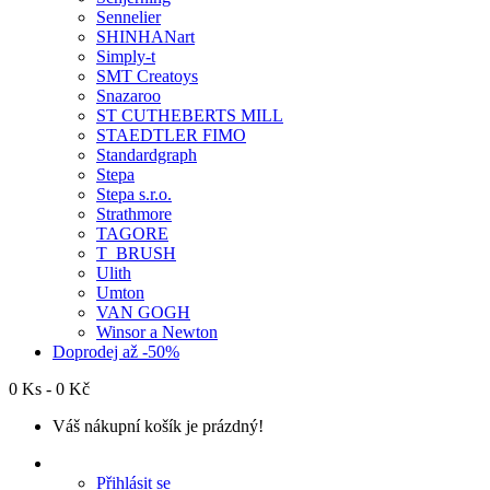
Sennelier
SHINHANart
Simply-t
SMT Creatoys
Snazaroo
ST CUTHEBERTS MILL
STAEDTLER FIMO
Standardgraph
Stepa
Stepa s.r.o.
Strathmore
TAGORE
T_BRUSH
Ulith
Umton
VAN GOGH
Winsor a Newton
Doprodej až -50%
0 Ks - 0 Kč
Váš nákupní košík je prázdný!
Přihlásit se