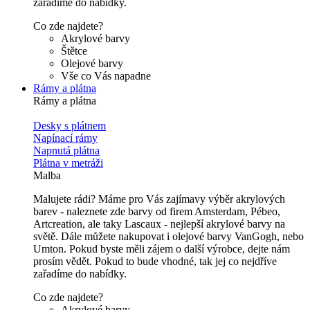
zařadíme do nabídky.
Co zde najdete?
Akrylové barvy
Štětce
Olejové barvy
Vše co Vás napadne
Rámy a plátna
Rámy a plátna
Desky s plátnem
Napínací rámy
Napnutá plátna
Plátna v metráži
Malba
Malujete rádi? Máme pro Vás zajímavy výběr akrylových
barev - naleznete zde barvy od firem Amsterdam, Pébeo,
Artcreation, ale taky Lascaux - nejlepší akrylové barvy na
světě. Dále můžete nakupovat i olejové barvy VanGogh, nebo
Umton. Pokud byste měli zájem o další výrobce, dejte nám
prosím vědět. Pokud to bude vhodné, tak jej co nejdříve
zařadíme do nabídky.
Co zde najdete?
Akrylové barvy