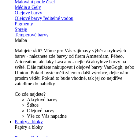
Malování podle čísel
Média a Gely
Olejové barvy
Olejové barvy ředitelné vodou
Pigmenty
Spreje
Temperové barvy
Malba
Malujete rádi? Máme pro Vás zajímavy výběr akrylových
barev - naleznete zde barvy od firem Amsterdam, Pébeo,
Artcreation, ale taky Lascaux - nejlepší akrylové barvy na
světě. Dále můžete nakupovat i olejové barvy VanGogh, nebo
Umton. Pokud byste měli zájem o další výrobce, dejte nám
prosím vědět. Pokud to bude vhodné, tak jej co nejdříve
zařadíme do nabídky.
Co zde najdete?
Akrylové barvy
Štětce
Olejové barvy
Vše co Vás napadne
Papíry a bloky
Papíry a bloky