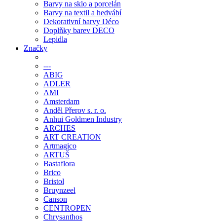
Barvy na sklo a porcelán
Barvy na textil a hedvábí
Dekorativní barvy Déco
Doplňky barev DECO
Lepidla
Značky
---
ABIG
ADLER
AMI
Amsterdam
Anděl Přerov s. r. o.
Anhui Goldmen Industry
ARCHES
ART CREATION
Artmagico
ARTUŠ
Bastaflora
Brico
Bristol
Bruynzeel
Canson
CENTROPEN
Chrysanthos