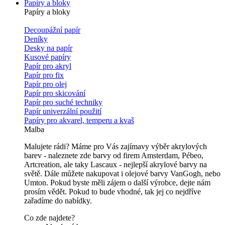
Papíry a bloky
Papíry a bloky
Decoupážní papír
Deníky
Desky na papír
Kusové papíry
Papír pro akryl
Papír pro fix
Papír pro olej
Papír pro skicování
Papír pro suché techniky
Papír univerzální použití
Papíry pro akvarel, temperu a kvaš
Malba
Malujete rádi? Máme pro Vás zajímavy výběr akrylových
barev - naleznete zde barvy od firem Amsterdam, Pébeo,
Artcreation, ale taky Lascaux - nejlepší akrylové barvy na
světě. Dále můžete nakupovat i olejové barvy VanGogh, nebo
Umton. Pokud byste měli zájem o další výrobce, dejte nám
prosím vědět. Pokud to bude vhodné, tak jej co nejdříve
zařadíme do nabídky.
Co zde najdete?