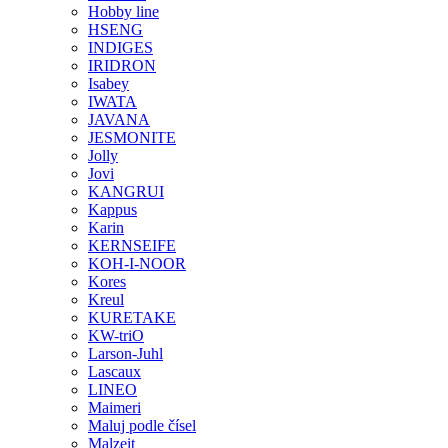
Hobby line
HSENG
INDIGES
IRIDRON
Isabey
IWATA
JAVANA
JESMONITE
Jolly
Jovi
KANGRUI
Kappus
Karin
KERNSEIFE
KOH-I-NOOR
Kores
Kreul
KURETAKE
KW-triO
Larson-Juhl
Lascaux
LINEO
Maimeri
Maluj podle čísel
Malzeit