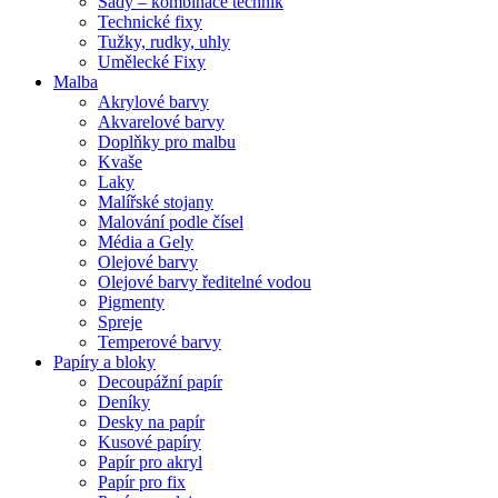
Sady – kombinace technik
Technické fixy
Tužky, rudky, uhly
Umělecké Fixy
Malba
Akrylové barvy
Akvarelové barvy
Doplňky pro malbu
Kvaše
Laky
Malířské stojany
Malování podle čísel
Média a Gely
Olejové barvy
Olejové barvy ředitelné vodou
Pigmenty
Spreje
Temperové barvy
Papíry a bloky
Decoupážní papír
Deníky
Desky na papír
Kusové papíry
Papír pro akryl
Papír pro fix