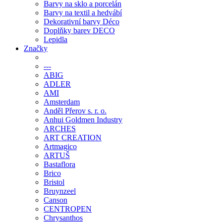
Barvy na sklo a porcelán
Barvy na textil a hedvábí
Dekorativní barvy Déco
Doplňky barev DECO
Lepidla
Značky
---
ABIG
ADLER
AMI
Amsterdam
Anděl Přerov s. r. o.
Anhui Goldmen Industry
ARCHES
ART CREATION
Artmagico
ARTUŠ
Bastaflora
Brico
Bristol
Bruynzeel
Canson
CENTROPEN
Chrysanthos