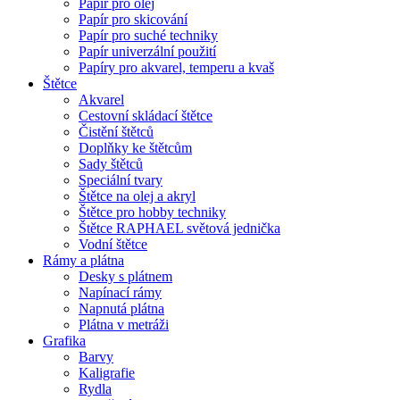
Papír pro olej
Papír pro skicování
Papír pro suché techniky
Papír univerzální použití
Papíry pro akvarel, temperu a kvaš
Štětce
Akvarel
Cestovní skládací štětce
Čistění štětců
Doplňky ke štětcům
Sady štětců
Speciální tvary
Štětce na olej a akryl
Štětce pro hobby techniky
Štětce RAPHAEL světová jednička
Vodní štětce
Rámy a plátna
Desky s plátnem
Napínací rámy
Napnutá plátna
Plátna v metráži
Grafika
Barvy
Kaligrafie
Rydla