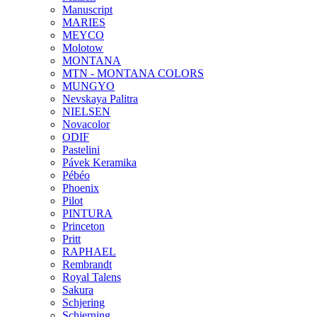
Manuscript
MARIES
MEYCO
Molotow
MONTANA
MTN - MONTANA COLORS
MUNGYO
Nevskaya Palitra
NIELSEN
Novacolor
ODIF
Pastelini
Pávek Keramika
Pébéo
Phoenix
Pilot
PINTURA
Princeton
Pritt
RAPHAEL
Rembrandt
Royal Talens
Sakura
Schjering
Schjerning