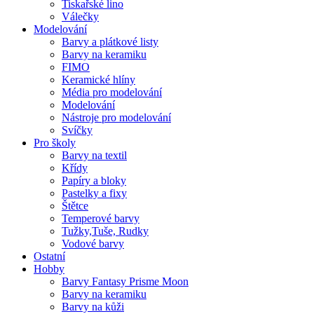
Tiskařské lino
Válečky
Modelování
Barvy a plátkové listy
Barvy na keramiku
FIMO
Keramické hlíny
Média pro modelování
Modelování
Nástroje pro modelování
Svíčky
Pro školy
Barvy na textil
Křídy
Papíry a bloky
Pastelky a fixy
Štětce
Temperové barvy
Tužky,Tuše, Rudky
Vodové barvy
Ostatní
Hobby
Barvy Fantasy Prisme Moon
Barvy na keramiku
Barvy na kůži