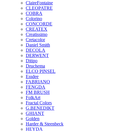
ClaireFontaine
CLEOPATRE
COBRA
Colorino
CONCORDE
CREATEX
Creatissimo
Cretacolor
Daniel Smith
DECOLA
DERWENT
Ditipo
Druchema
ELCO PINSEL
Essdee
FABRIANO
FENGDA
FM BRUSH
FolkArt
Fractal Colors
G.BENEDIKT
GHIANT
Golden
Harder & Steenbeck
HEYDA