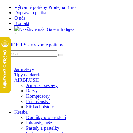
Výtvarné potřeby Prodejna Brno
Doprava a platba
O nás
Kontakt
Navštivte naši Galerii Indiges
f
Jarní slevy
Tipy na dárek
AIRBRUSH
Airbrush sestavy
Barvy
Kompresory
Příslušenství
Stříkaci pistole
Kresba
Doplňky pro kreslení
Inkousty, tuše
Pastely a pastelky