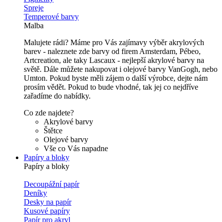
Spreje
Temperové barvy
Malba
Malujete rádi? Máme pro Vás zajímavy výběr akrylových
barev - naleznete zde barvy od firem Amsterdam, Pébeo,
Artcreation, ale taky Lascaux - nejlepší akrylové barvy na
světě. Dále můžete nakupovat i olejové barvy VanGogh, nebo
Umton. Pokud byste měli zájem o další výrobce, dejte nám
prosím vědět. Pokud to bude vhodné, tak jej co nejdříve
zařadíme do nabídky.
Co zde najdete?
Akrylové barvy
Štětce
Olejové barvy
Vše co Vás napadne
Papíry a bloky
Papíry a bloky
Decoupážní papír
Deníky
Desky na papír
Kusové papíry
Papír pro akryl