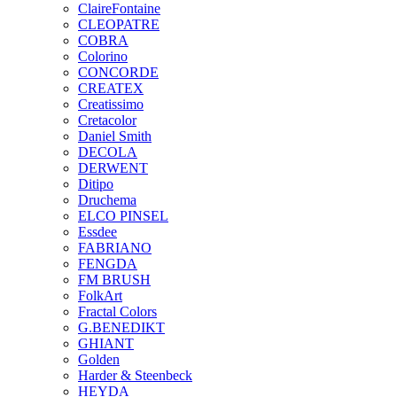
ClaireFontaine
CLEOPATRE
COBRA
Colorino
CONCORDE
CREATEX
Creatissimo
Cretacolor
Daniel Smith
DECOLA
DERWENT
Ditipo
Druchema
ELCO PINSEL
Essdee
FABRIANO
FENGDA
FM BRUSH
FolkArt
Fractal Colors
G.BENEDIKT
GHIANT
Golden
Harder & Steenbeck
HEYDA