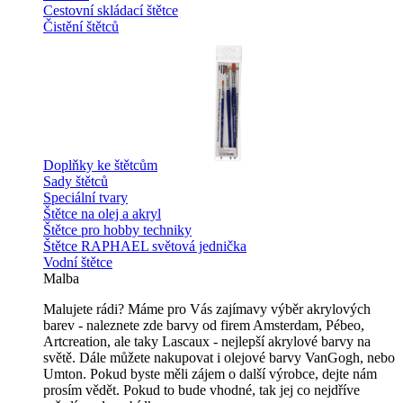
Cestovní skládací štětce
Čistění štětců
Doplňky ke štětcům
Sady štětců
Speciální tvary
Štětce na olej a akryl
Štětce pro hobby techniky
Štětce RAPHAEL světová jednička
Vodní štětce
Malba
Malujete rádi? Máme pro Vás zajímavy výběr akrylových
barev - naleznete zde barvy od firem Amsterdam, Pébeo,
Artcreation, ale taky Lascaux - nejlepší akrylové barvy na
světě. Dále můžete nakupovat i olejové barvy VanGogh, nebo
Umton. Pokud byste měli zájem o další výrobce, dejte nám
prosím vědět. Pokud to bude vhodné, tak jej co nejdříve