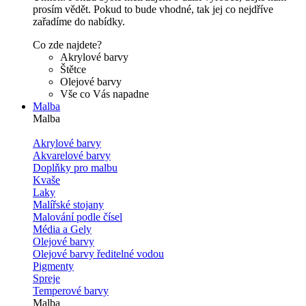
prosím vědět. Pokud to bude vhodné, tak jej co nejdříve
zařadíme do nabídky.
Co zde najdete?
Akrylové barvy
Štětce
Olejové barvy
Vše co Vás napadne
Malba
Malba
Akrylové barvy
Akvarelové barvy
Doplňky pro malbu
Kvaše
Laky
Malířské stojany
Malování podle čísel
Média a Gely
Olejové barvy
Olejové barvy ředitelné vodou
Pigmenty
Spreje
Temperové barvy
Malba