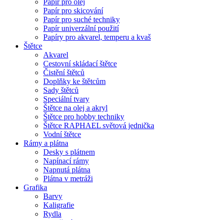
Papír pro olej
Papír pro skicování
Papír pro suché techniky
Papír univerzální použití
Papíry pro akvarel, temperu a kvaš
Štětce
Akvarel
Cestovní skládací štětce
Čistění štětců
Doplňky ke štětcům
Sady štětců
Speciální tvary
Štětce na olej a akryl
Štětce pro hobby techniky
Štětce RAPHAEL světová jednička
Vodní štětce
Rámy a plátna
Desky s plátnem
Napínací rámy
Napnutá plátna
Plátna v metráži
Grafika
Barvy
Kaligrafie
Rydla