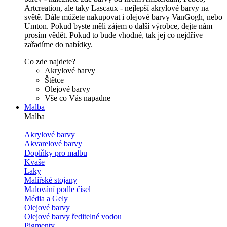
Artcreation, ale taky Lascaux - nejlepší akrylové barvy na
světě. Dále můžete nakupovat i olejové barvy VanGogh, nebo
Umton. Pokud byste měli zájem o další výrobce, dejte nám
prosím vědět. Pokud to bude vhodné, tak jej co nejdříve
zařadíme do nabídky.
Co zde najdete?
Akrylové barvy
Štětce
Olejové barvy
Vše co Vás napadne
Malba
Malba
Akrylové barvy
Akvarelové barvy
Doplňky pro malbu
Kvaše
Laky
Malířské stojany
Malování podle čísel
Média a Gely
Olejové barvy
Olejové barvy ředitelné vodou
Pigmenty