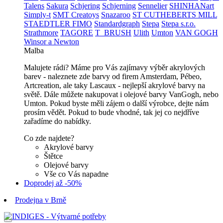
Talens
Sakura
Schjering
Schjerning
Sennelier
SHINHANart
Simply-t
SMT Creatoys
Snazaroo
ST CUTHEBERTS MILL
STAEDTLER FIMO
Standardgraph
Stepa
Stepa s.r.o.
Strathmore
TAGORE
T_BRUSH
Ulith
Umton
VAN GOGH
Winsor a Newton
Malba
Malujete rádi? Máme pro Vás zajímavy výběr akrylových
barev - naleznete zde barvy od firem Amsterdam, Pébeo,
Artcreation, ale taky Lascaux - nejlepší akrylové barvy na
světě. Dále můžete nakupovat i olejové barvy VanGogh, nebo
Umton. Pokud byste měli zájem o další výrobce, dejte nám
prosím vědět. Pokud to bude vhodné, tak jej co nejdříve
zařadíme do nabídky.
Co zde najdete?
Akrylové barvy
Štětce
Olejové barvy
Vše co Vás napadne
Doprodej až -50%
Prodejna v Brně