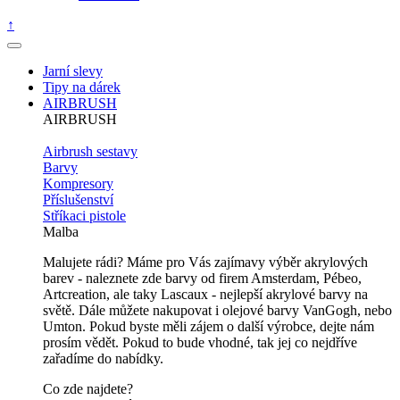
↑
Jarní slevy
Tipy na dárek
AIRBRUSH
AIRBRUSH
Airbrush sestavy
Barvy
Kompresory
Příslušenství
Stříkaci pistole
Malba
Malujete rádi? Máme pro Vás zajímavy výběr akrylových
barev - naleznete zde barvy od firem Amsterdam, Pébeo,
Artcreation, ale taky Lascaux - nejlepší akrylové barvy na
světě. Dále můžete nakupovat i olejové barvy VanGogh, nebo
Umton. Pokud byste měli zájem o další výrobce, dejte nám
prosím vědět. Pokud to bude vhodné, tak jej co nejdříve
zařadíme do nabídky.
Co zde najdete?