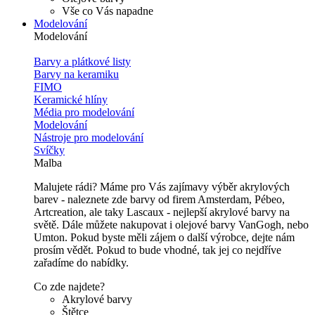
Vše co Vás napadne
Modelování
Modelování
Barvy a plátkové listy
Barvy na keramiku
FIMO
Keramické hlíny
Média pro modelování
Modelování
Nástroje pro modelování
Svíčky
Malba
Malujete rádi? Máme pro Vás zajímavy výběr akrylových
barev - naleznete zde barvy od firem Amsterdam, Pébeo,
Artcreation, ale taky Lascaux - nejlepší akrylové barvy na
světě. Dále můžete nakupovat i olejové barvy VanGogh, nebo
Umton. Pokud byste měli zájem o další výrobce, dejte nám
prosím vědět. Pokud to bude vhodné, tak jej co nejdříve
zařadíme do nabídky.
Co zde najdete?
Akrylové barvy
Štětce