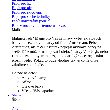
Papír pro fix
Papír pro olej
Papír pro skicování
Papír pro suché techniky
Papír univerzální použití
Papíry pro akvarel, temperu a kvaš
Malba
Malujete rádi? Máme pro Vás zajímavy výběr akrylových
barev - naleznete zde barvy od firem Amsterdam, Pébeo,
Artcreation, ale taky Lascaux - nejlepší akrylové barvy na
světě. Dále můžete nakupovat i olejové barvy VanGogh, nebo
Umton. Pokud byste měli zájem o další výrobce, dejte nám
prosím vědět. Pokud to bude vhodné, tak jej co nejdříve
zařadíme do nabídky.
Co zde najdete?
Akrylové barvy
Štětce
Olejové barvy
Vše co Vás napadne
Štětce
Štětce
Akvarel