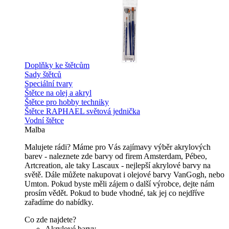
Doplňky ke štětcům
Sady štětců
Speciální tvary
Štětce na olej a akryl
Štětce pro hobby techniky
Štětce RAPHAEL světová jednička
Vodní štětce
Malba
Malujete rádi? Máme pro Vás zajímavy výběr akrylových
barev - naleznete zde barvy od firem Amsterdam, Pébeo,
Artcreation, ale taky Lascaux - nejlepší akrylové barvy na
světě. Dále můžete nakupovat i olejové barvy VanGogh, nebo
Umton. Pokud byste měli zájem o další výrobce, dejte nám
prosím vědět. Pokud to bude vhodné, tak jej co nejdříve
zařadíme do nabídky.
Co zde najdete?
Akrylové barvy