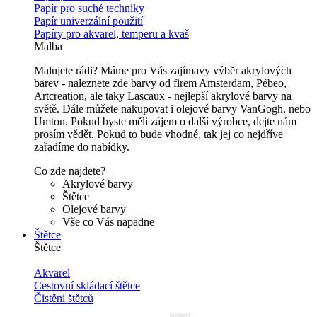
Papír pro suché techniky
Papír univerzální použití
Papíry pro akvarel, temperu a kvaš
Malba
Malujete rádi? Máme pro Vás zajímavy výběr akrylových
barev - naleznete zde barvy od firem Amsterdam, Pébeo,
Artcreation, ale taky Lascaux - nejlepší akrylové barvy na
světě. Dále můžete nakupovat i olejové barvy VanGogh, nebo
Umton. Pokud byste měli zájem o další výrobce, dejte nám
prosím vědět. Pokud to bude vhodné, tak jej co nejdříve
zařadíme do nabídky.
Co zde najdete?
Akrylové barvy
Štětce
Olejové barvy
Vše co Vás napadne
Štětce
Štětce
Akvarel
Cestovní skládací štětce
Čistění štětců