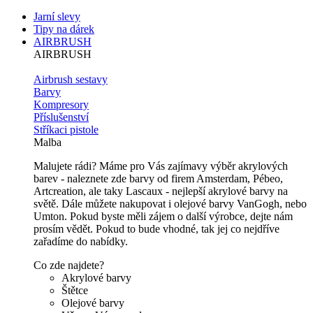
Jarní slevy
Tipy na dárek
AIRBRUSH
AIRBRUSH
Airbrush sestavy
Barvy
Kompresory
Příslušenství
Stříkaci pistole
Malba
Malujete rádi? Máme pro Vás zajímavy výběr akrylových
barev - naleznete zde barvy od firem Amsterdam, Pébeo,
Artcreation, ale taky Lascaux - nejlepší akrylové barvy na
světě. Dále můžete nakupovat i olejové barvy VanGogh, nebo
Umton. Pokud byste měli zájem o další výrobce, dejte nám
prosím vědět. Pokud to bude vhodné, tak jej co nejdříve
zařadíme do nabídky.
Co zde najdete?
Akrylové barvy
Štětce
Olejové barvy