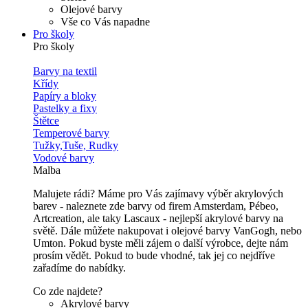
Olejové barvy
Vše co Vás napadne
Pro školy
Pro školy
Barvy na textil
Křídy
Papíry a bloky
Pastelky a fixy
Štětce
Temperové barvy
Tužky,Tuše, Rudky
Vodové barvy
Malba
Malujete rádi? Máme pro Vás zajímavy výběr akrylových
barev - naleznete zde barvy od firem Amsterdam, Pébeo,
Artcreation, ale taky Lascaux - nejlepší akrylové barvy na
světě. Dále můžete nakupovat i olejové barvy VanGogh, nebo
Umton. Pokud byste měli zájem o další výrobce, dejte nám
prosím vědět. Pokud to bude vhodné, tak jej co nejdříve
zařadíme do nabídky.
Co zde najdete?
Akrylové barvy