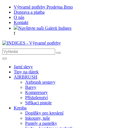
Výtvarné potřeby Prodejna Brno
Doprava a platba
O nás
Kontakt
Navštivte naši Galerii Indiges
f
Jarní slevy
Tipy na dárek
AIRBRUSH
Airbrush sestavy
Barvy
Kompresory
Příslušenství
Stříkaci pistole
Kresba
Doplňky pro kreslení
Inkousty, tuše
Pastely a pastelky