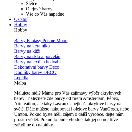
Štětce
Olejové barvy
Vše co Vás napadne
Ostatní
Hobby
Hobby
Barvy Fantasy Prisme Moon
Barvy na keramiku
Barvy na kůži
Barvy na sklo a porcelán
Barvy na textil a hedvábí
Dekorativní barvy Déco
Doplňky barev DECO
Lepidla
Malba
Malujete rádi? Máme pro Vás zajímavy výběr akrylových
barev - naleznete zde barvy od firem Amsterdam, Pébeo,
Artcreation, ale taky Lascaux - nejlepší akrylové barvy na
světě. Dále můžete nakupovat i olejové barvy VanGogh, nebo
Umton. Pokud byste měli zájem o další výrobce, dejte nám
prosím vědět. Pokud to bude vhodné, tak jej co nejdříve
zařadíme do nabídky.