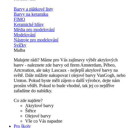
Barvy a plátkové listy
Barvy na keramiku
FIMO
Keramické hlíny
Média pro modelování
Modelování
Nástroje pro modelování
Svíčky
Malba
Malujete rádi? Máme pro Vás zajímavy výběr akrylových
barev - naleznete zde barvy od firem Amsterdam, Pébeo,
Artcreation, ale taky Lascaux - nejlepší akrylové barvy na
světě. Dále můžete nakupovat i olejové barvy VanGogh, nebo
Umton. Pokud byste měli zájem o další výrobce, dejte nám
prosím vědět. Pokud to bude vhodné, tak jej co nejdříve
zařadíme do nabídky.
Co zde najdete?
Akrylové barvy
Štětce
Olejové barvy
Vše co Vás napadne
Pro školy