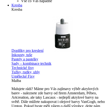
Vše co Vás napadne
Kresba
Kresba
Doplňky pro kreslení
Inkousty, tuše
Pastely a pastelky
Sady – kombinace technik
Technické fixy
Tužky, rudky, uhly
Umělecké Fixy
Malba
Malujete rádi? Máme pro Vás zajímavy výběr akrylových
barev - naleznete zde barvy od firem Amsterdam, Pébeo,
Artcreation, ale taky Lascaux - nejlepší akrylové barvy na
světě. Dále můžete nakupovat i olejové barvy VanGogh, nebo
Umton. Pokud byste měli zájem o další výrobce, dejte nám