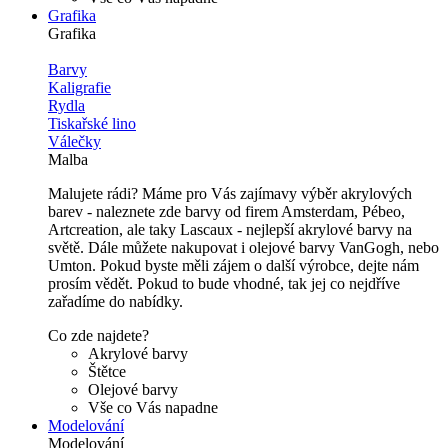
Grafika
Grafika
Barvy
Kaligrafie
Rydla
Tiskařské lino
Válečky
Malba
Malujete rádi? Máme pro Vás zajímavy výběr akrylových
barev - naleznete zde barvy od firem Amsterdam, Pébeo,
Artcreation, ale taky Lascaux - nejlepší akrylové barvy na
světě. Dále můžete nakupovat i olejové barvy VanGogh, nebo
Umton. Pokud byste měli zájem o další výrobce, dejte nám
prosím vědět. Pokud to bude vhodné, tak jej co nejdříve
zařadíme do nabídky.
Co zde najdete?
Akrylové barvy
Štětce
Olejové barvy
Vše co Vás napadne
Modelování
Modelování