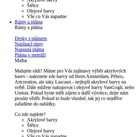
Štětce
Olejové barvy
Vše co Vás napadne
Rámy a plátna
Rámy a plátna
Desky s plátnem
Napínací rámy
Napnutá plátna
Plátna v metráži
Malba
Malujete rádi? Máme pro Vás zajímavy výběr akrylových
barev - naleznete zde barvy od firem Amsterdam, Pébeo,
Artcreation, ale taky Lascaux - nejlepší akrylové barvy na
světě. Dále můžete nakupovat i olejové barvy VanGogh, nebo
Umton. Pokud byste měli zájem o další výrobce, dejte nám
prosím vědět. Pokud to bude vhodné, tak jej co nejdříve
zařadíme do nabídky.
Co zde najdete?
Akrylové barvy
Štětce
Olejové barvy
Vše co Vás napadne