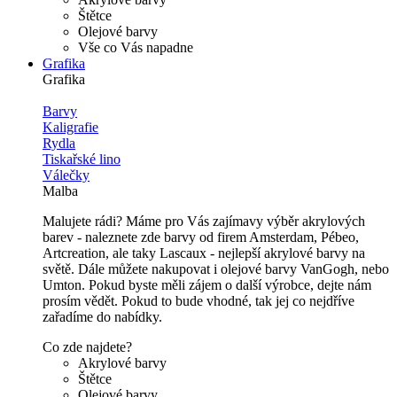
Štětce
Olejové barvy
Vše co Vás napadne
Grafika
Grafika
Barvy
Kaligrafie
Rydla
Tiskařské lino
Válečky
Malba
Malujete rádi? Máme pro Vás zajímavy výběr akrylových
barev - naleznete zde barvy od firem Amsterdam, Pébeo,
Artcreation, ale taky Lascaux - nejlepší akrylové barvy na
světě. Dále můžete nakupovat i olejové barvy VanGogh, nebo
Umton. Pokud byste měli zájem o další výrobce, dejte nám
prosím vědět. Pokud to bude vhodné, tak jej co nejdříve
zařadíme do nabídky.
Co zde najdete?
Akrylové barvy
Štětce
Olejové barvy