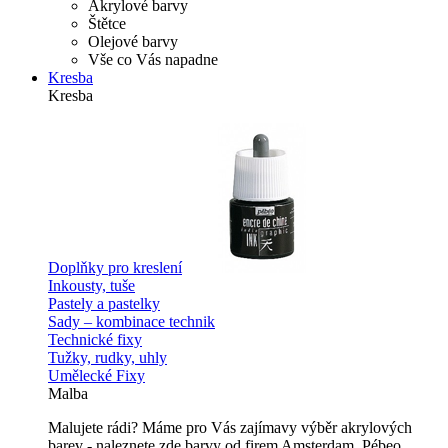
Akrylové barvy
Štětce
Olejové barvy
Vše co Vás napadne
Kresba
Kresba
Doplňky pro kreslení
Inkousty, tuše
Pastely a pastelky
Sady – kombinace technik
Technické fixy
Tužky, rudky, uhly
Umělecké Fixy
Malba
Malujete rádi? Máme pro Vás zajímavy výběr akrylových
barev - naleznete zde barvy od firem Amsterdam, Pébeo,