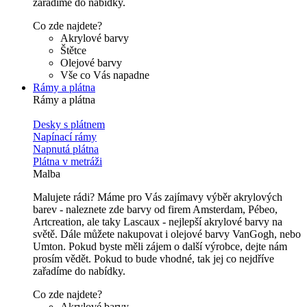
zařadíme do nabídky.
Co zde najdete?
Akrylové barvy
Štětce
Olejové barvy
Vše co Vás napadne
Rámy a plátna
Rámy a plátna
Desky s plátnem
Napínací rámy
Napnutá plátna
Plátna v metráži
Malba
Malujete rádi? Máme pro Vás zajímavy výběr akrylových
barev - naleznete zde barvy od firem Amsterdam, Pébeo,
Artcreation, ale taky Lascaux - nejlepší akrylové barvy na
světě. Dále můžete nakupovat i olejové barvy VanGogh, nebo
Umton. Pokud byste měli zájem o další výrobce, dejte nám
prosím vědět. Pokud to bude vhodné, tak jej co nejdříve
zařadíme do nabídky.
Co zde najdete?
Akrylové barvy