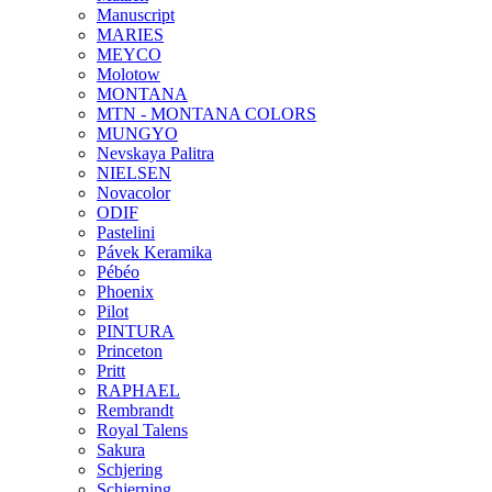
Manuscript
MARIES
MEYCO
Molotow
MONTANA
MTN - MONTANA COLORS
MUNGYO
Nevskaya Palitra
NIELSEN
Novacolor
ODIF
Pastelini
Pávek Keramika
Pébéo
Phoenix
Pilot
PINTURA
Princeton
Pritt
RAPHAEL
Rembrandt
Royal Talens
Sakura
Schjering
Schjerning