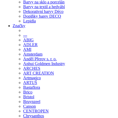
Barvy na sklo a porcelán
Barvy na textil a hedvábí
Dekorativní barvy Déco
Doplňky barev DECO
Lepidla
Značky
---
ABIG
ADLER
AMI
Amsterdam
Anděl Přerov s. r. o.
Anhui Goldmen Industry
ARCHES
ART CREATION
Artmagico
ARTUŠ
Bastaflora
Brico
Bristol
Bruynzeel
Canson
CENTROPEN
Chrysanthos