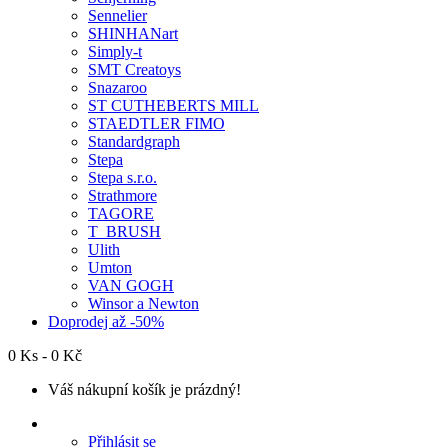
Sennelier
SHINHANart
Simply-t
SMT Creatoys
Snazaroo
ST CUTHEBERTS MILL
STAEDTLER FIMO
Standardgraph
Stepa
Stepa s.r.o.
Strathmore
TAGORE
T_BRUSH
Ulith
Umton
VAN GOGH
Winsor a Newton
Doprodej až -50%
0 Ks - 0 Kč
Váš nákupní košík je prázdný!
Přihlásit se