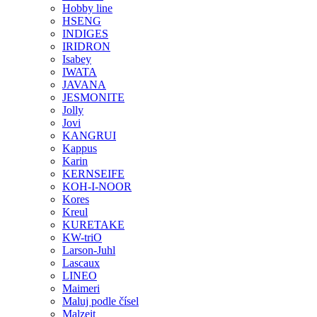
Hobby line
HSENG
INDIGES
IRIDRON
Isabey
IWATA
JAVANA
JESMONITE
Jolly
Jovi
KANGRUI
Kappus
Karin
KERNSEIFE
KOH-I-NOOR
Kores
Kreul
KURETAKE
KW-triO
Larson-Juhl
Lascaux
LINEO
Maimeri
Maluj podle čísel
Malzeit