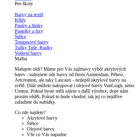
Pro školy
Barvy na textil
Křídy
Papíry a bloky
Pastelky a fixy
Štětce
Temperové barvy
Tužky,Tuše, Rudky
Vodové barvy
Malba
Malujete rádi? Máme pro Vás zajímavy výběr akrylových
barev - naleznete zde barvy od firem Amsterdam, Pébeo,
Artcreation, ale taky Lascaux - nejlepší akrylové barvy na
světě. Dále můžete nakupovat i olejové barvy VanGogh, nebo
Umton. Pokud byste měli zájem o další výrobce, dejte nám
prosím vědět. Pokud to bude vhodné, tak jej co nejdříve
zařadíme do nabídky.
Co zde najdete?
Akrylové barvy
Štětce
Olejové barvy
Vše co Vás napadne