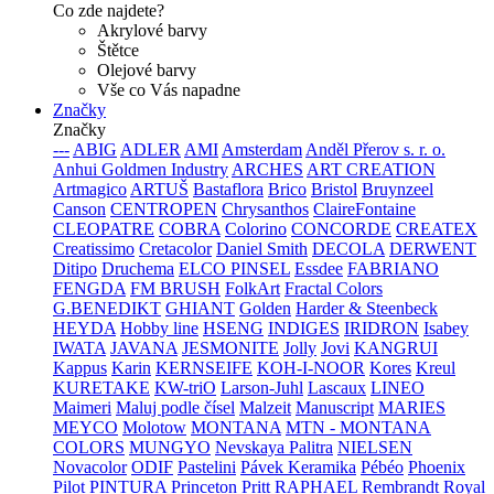
Co zde najdete?
Akrylové barvy
Štětce
Olejové barvy
Vše co Vás napadne
Značky
Značky
---
ABIG
ADLER
AMI
Amsterdam
Anděl Přerov s. r. o.
Anhui Goldmen Industry
ARCHES
ART CREATION
Artmagico
ARTUŠ
Bastaflora
Brico
Bristol
Bruynzeel
Canson
CENTROPEN
Chrysanthos
ClaireFontaine
CLEOPATRE
COBRA
Colorino
CONCORDE
CREATEX
Creatissimo
Cretacolor
Daniel Smith
DECOLA
DERWENT
Ditipo
Druchema
ELCO PINSEL
Essdee
FABRIANO
FENGDA
FM BRUSH
FolkArt
Fractal Colors
G.BENEDIKT
GHIANT
Golden
Harder & Steenbeck
HEYDA
Hobby line
HSENG
INDIGES
IRIDRON
Isabey
IWATA
JAVANA
JESMONITE
Jolly
Jovi
KANGRUI
Kappus
Karin
KERNSEIFE
KOH-I-NOOR
Kores
Kreul
KURETAKE
KW-triO
Larson-Juhl
Lascaux
LINEO
Maimeri
Maluj podle čísel
Malzeit
Manuscript
MARIES
MEYCO
Molotow
MONTANA
MTN - MONTANA
COLORS
MUNGYO
Nevskaya Palitra
NIELSEN
Novacolor
ODIF
Pastelini
Pávek Keramika
Pébéo
Phoenix
Pilot
PINTURA
Princeton
Pritt
RAPHAEL
Rembrandt
Royal