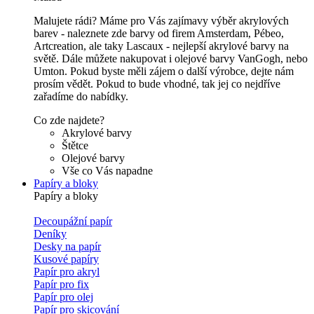
Malujete rádi? Máme pro Vás zajímavy výběr akrylových
barev - naleznete zde barvy od firem Amsterdam, Pébeo,
Artcreation, ale taky Lascaux - nejlepší akrylové barvy na
světě. Dále můžete nakupovat i olejové barvy VanGogh, nebo
Umton. Pokud byste měli zájem o další výrobce, dejte nám
prosím vědět. Pokud to bude vhodné, tak jej co nejdříve
zařadíme do nabídky.
Co zde najdete?
Akrylové barvy
Štětce
Olejové barvy
Vše co Vás napadne
Papíry a bloky
Papíry a bloky
Decoupážní papír
Deníky
Desky na papír
Kusové papíry
Papír pro akryl
Papír pro fix
Papír pro olej
Papír pro skicování