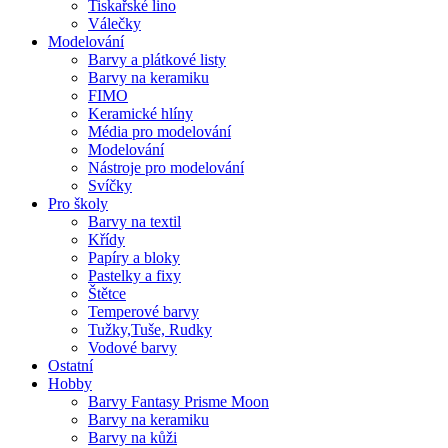
Tiskařské lino
Válečky
Modelování
Barvy a plátkové listy
Barvy na keramiku
FIMO
Keramické hlíny
Média pro modelování
Modelování
Nástroje pro modelování
Svíčky
Pro školy
Barvy na textil
Křídy
Papíry a bloky
Pastelky a fixy
Štětce
Temperové barvy
Tužky,Tuše, Rudky
Vodové barvy
Ostatní
Hobby
Barvy Fantasy Prisme Moon
Barvy na keramiku
Barvy na kůži