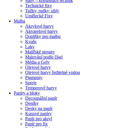
Sady – kombinace technik
Technické fixy
Tužky, rudky, uhly
Umělecké Fixy
Malba
Akrylové barvy
Akvarelové barvy
Doplňky pro malbu
Kvaše
Laky
Malířské stojany
Malování podle čísel
Média a Gely
Olejové barvy
Olejové barvy ředitelné vodou
Pigmenty
Spreje
Temperové barvy
Papíry a bloky
Decoupážní papír
Deníky
Desky na papír
Kusové papíry
Papír pro akryl
Papír pro fix