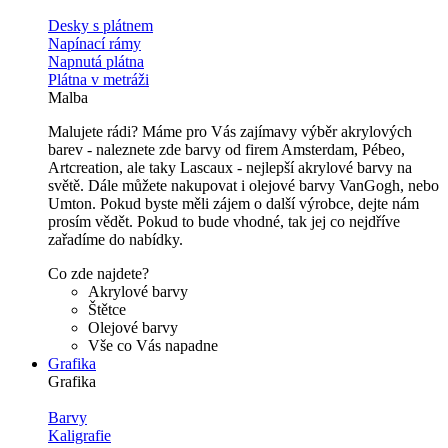
Desky s plátnem
Napínací rámy
Napnutá plátna
Plátna v metráži
Malba
Malujete rádi? Máme pro Vás zajímavy výběr akrylových
barev - naleznete zde barvy od firem Amsterdam, Pébeo,
Artcreation, ale taky Lascaux - nejlepší akrylové barvy na
světě. Dále můžete nakupovat i olejové barvy VanGogh, nebo
Umton. Pokud byste měli zájem o další výrobce, dejte nám
prosím vědět. Pokud to bude vhodné, tak jej co nejdříve
zařadíme do nabídky.
Co zde najdete?
Akrylové barvy
Štětce
Olejové barvy
Vše co Vás napadne
Grafika
Grafika
Barvy
Kaligrafie