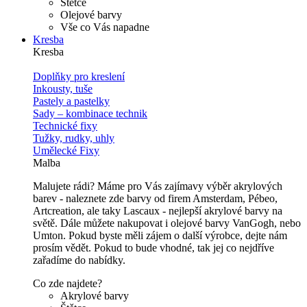
Štětce
Olejové barvy
Vše co Vás napadne
Kresba
Kresba
Doplňky pro kreslení
Inkousty, tuše
Pastely a pastelky
Sady – kombinace technik
Technické fixy
Tužky, rudky, uhly
Umělecké Fixy
Malba
Malujete rádi? Máme pro Vás zajímavy výběr akrylových
barev - naleznete zde barvy od firem Amsterdam, Pébeo,
Artcreation, ale taky Lascaux - nejlepší akrylové barvy na
světě. Dále můžete nakupovat i olejové barvy VanGogh, nebo
Umton. Pokud byste měli zájem o další výrobce, dejte nám
prosím vědět. Pokud to bude vhodné, tak jej co nejdříve
zařadíme do nabídky.
Co zde najdete?
Akrylové barvy