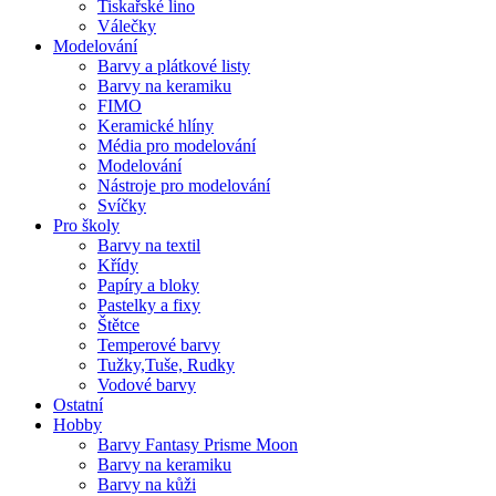
Tiskařské lino
Válečky
Modelování
Barvy a plátkové listy
Barvy na keramiku
FIMO
Keramické hlíny
Média pro modelování
Modelování
Nástroje pro modelování
Svíčky
Pro školy
Barvy na textil
Křídy
Papíry a bloky
Pastelky a fixy
Štětce
Temperové barvy
Tužky,Tuše, Rudky
Vodové barvy
Ostatní
Hobby
Barvy Fantasy Prisme Moon
Barvy na keramiku
Barvy na kůži