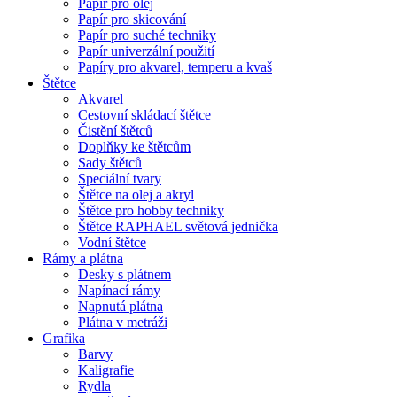
Papír pro olej
Papír pro skicování
Papír pro suché techniky
Papír univerzální použití
Papíry pro akvarel, temperu a kvaš
Štětce
Akvarel
Cestovní skládací štětce
Čistění štětců
Doplňky ke štětcům
Sady štětců
Speciální tvary
Štětce na olej a akryl
Štětce pro hobby techniky
Štětce RAPHAEL světová jednička
Vodní štětce
Rámy a plátna
Desky s plátnem
Napínací rámy
Napnutá plátna
Plátna v metráži
Grafika
Barvy
Kaligrafie
Rydla