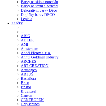
Barvy na sklo a porcelán
Barvy na textil a hedvábí
Dekorativní barvy Déco
Doplňky barev DECO
Lepidla
Značky
---
ABIG
ADLER
AMI
Amsterdam
Anděl Přerov s. r. o.
Anhui Goldmen Industry
ARCHES
ART CREATION
Artmagico
ARTUŠ
Bastaflora
Brico
Bristol
Bruynzeel
Canson
CENTROPEN
Chrysanthos