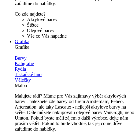
zařadíme do nabídky.
Co zde najdete?
Akrylové barvy
Štětce
Olejové barvy
Vše co Vás napadne
Grafika
Grafika
Barvy
Kaligrafie
Rydla
Tiskařské lino
Válečky
Malba
Malujete rádi? Máme pro Vás zajímavy výběr akrylových
barev - naleznete zde barvy od firem Amsterdam, Pébeo,
Artcreation, ale taky Lascaux - nejlepší akrylové barvy na
světě. Dále můžete nakupovat i olejové barvy VanGogh, nebo
Umton. Pokud byste měli zájem o další výrobce, dejte nám
prosím vědět. Pokud to bude vhodné, tak jej co nejdříve
zařadíme do nabídky.