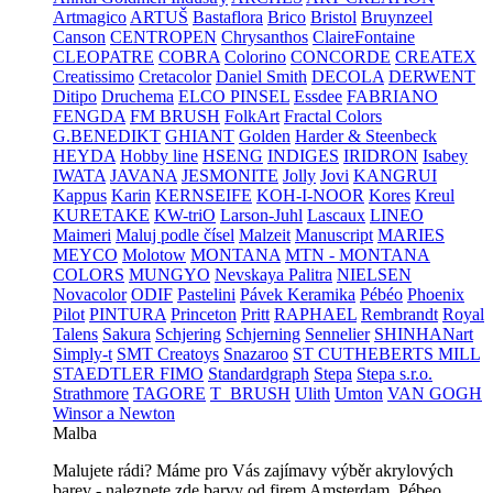
Artmagico
ARTUŠ
Bastaflora
Brico
Bristol
Bruynzeel
Canson
CENTROPEN
Chrysanthos
ClaireFontaine
CLEOPATRE
COBRA
Colorino
CONCORDE
CREATEX
Creatissimo
Cretacolor
Daniel Smith
DECOLA
DERWENT
Ditipo
Druchema
ELCO PINSEL
Essdee
FABRIANO
FENGDA
FM BRUSH
FolkArt
Fractal Colors
G.BENEDIKT
GHIANT
Golden
Harder & Steenbeck
HEYDA
Hobby line
HSENG
INDIGES
IRIDRON
Isabey
IWATA
JAVANA
JESMONITE
Jolly
Jovi
KANGRUI
Kappus
Karin
KERNSEIFE
KOH-I-NOOR
Kores
Kreul
KURETAKE
KW-triO
Larson-Juhl
Lascaux
LINEO
Maimeri
Maluj podle čísel
Malzeit
Manuscript
MARIES
MEYCO
Molotow
MONTANA
MTN - MONTANA
COLORS
MUNGYO
Nevskaya Palitra
NIELSEN
Novacolor
ODIF
Pastelini
Pávek Keramika
Pébéo
Phoenix
Pilot
PINTURA
Princeton
Pritt
RAPHAEL
Rembrandt
Royal
Talens
Sakura
Schjering
Schjerning
Sennelier
SHINHANart
Simply-t
SMT Creatoys
Snazaroo
ST CUTHEBERTS MILL
STAEDTLER FIMO
Standardgraph
Stepa
Stepa s.r.o.
Strathmore
TAGORE
T_BRUSH
Ulith
Umton
VAN GOGH
Winsor a Newton
Malba
Malujete rádi? Máme pro Vás zajímavy výběr akrylových
barev - naleznete zde barvy od firem Amsterdam, Pébeo,