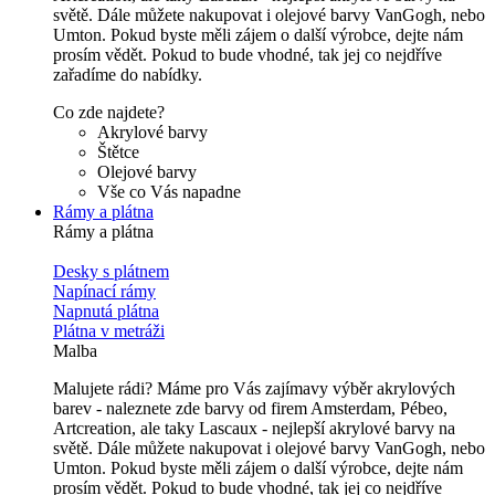
světě. Dále můžete nakupovat i olejové barvy VanGogh, nebo
Umton. Pokud byste měli zájem o další výrobce, dejte nám
prosím vědět. Pokud to bude vhodné, tak jej co nejdříve
zařadíme do nabídky.
Co zde najdete?
Akrylové barvy
Štětce
Olejové barvy
Vše co Vás napadne
Rámy a plátna
Rámy a plátna
Desky s plátnem
Napínací rámy
Napnutá plátna
Plátna v metráži
Malba
Malujete rádi? Máme pro Vás zajímavy výběr akrylových
barev - naleznete zde barvy od firem Amsterdam, Pébeo,
Artcreation, ale taky Lascaux - nejlepší akrylové barvy na
světě. Dále můžete nakupovat i olejové barvy VanGogh, nebo
Umton. Pokud byste měli zájem o další výrobce, dejte nám
prosím vědět. Pokud to bude vhodné, tak jej co nejdříve