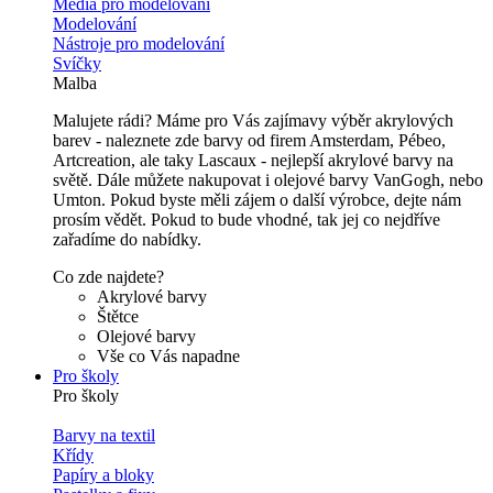
Média pro modelování
Modelování
Nástroje pro modelování
Svíčky
Malba
Malujete rádi? Máme pro Vás zajímavy výběr akrylových
barev - naleznete zde barvy od firem Amsterdam, Pébeo,
Artcreation, ale taky Lascaux - nejlepší akrylové barvy na
světě. Dále můžete nakupovat i olejové barvy VanGogh, nebo
Umton. Pokud byste měli zájem o další výrobce, dejte nám
prosím vědět. Pokud to bude vhodné, tak jej co nejdříve
zařadíme do nabídky.
Co zde najdete?
Akrylové barvy
Štětce
Olejové barvy
Vše co Vás napadne
Pro školy
Pro školy
Barvy na textil
Křídy
Papíry a bloky