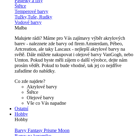
Pastelky a fixy
Štětce
Temperové barvy
Tužky,Tuše, Rudky
Vodové barvy
Malba
Malujete rádi? Máme pro Vás zajímavy výběr akrylových
barev - naleznete zde barvy od firem Amsterdam, Pébeo,
Artcreation, ale taky Lascaux - nejlepší akrylové barvy na
světě. Dále můžete nakupovat i olejové barvy VanGogh, nebo
Umton. Pokud byste měli zájem o další výrobce, dejte nám
prosím vědět. Pokud to bude vhodné, tak jej co nejdříve
zařadíme do nabídky.
Co zde najdete?
Akrylové barvy
Štětce
Olejové barvy
Vše co Vás napadne
Ostatní
Hobby
Hobby
Barvy Fantasy Prisme Moon
Barvy na keramiku