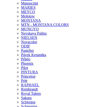
Manuscript
MARIES
MEYCO
Molotow
MONTANA
MTN - MONTANA COLORS
MUNGYO
Nevskaya Palitra
NIELSEN
Novacolor
ODIF
Pastelini
Pávek Keramika
Pébéo
Phoenix
Pilot
PINTURA
Princeton
Pritt
RAPHAEL
Rembrandt
Royal Talens
Sakura
Schjering
Schjerning