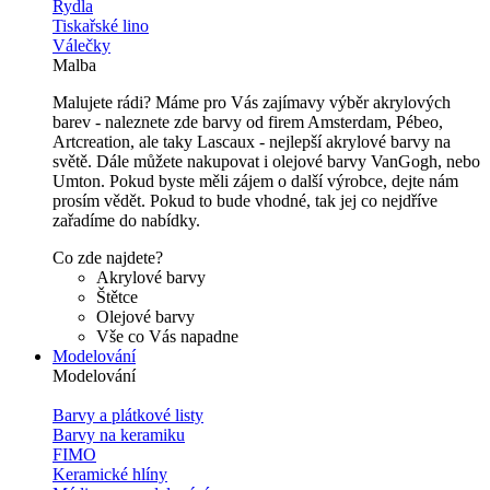
Rydla
Tiskařské lino
Válečky
Malba
Malujete rádi? Máme pro Vás zajímavy výběr akrylových
barev - naleznete zde barvy od firem Amsterdam, Pébeo,
Artcreation, ale taky Lascaux - nejlepší akrylové barvy na
světě. Dále můžete nakupovat i olejové barvy VanGogh, nebo
Umton. Pokud byste měli zájem o další výrobce, dejte nám
prosím vědět. Pokud to bude vhodné, tak jej co nejdříve
zařadíme do nabídky.
Co zde najdete?
Akrylové barvy
Štětce
Olejové barvy
Vše co Vás napadne
Modelování
Modelování
Barvy a plátkové listy
Barvy na keramiku
FIMO
Keramické hlíny