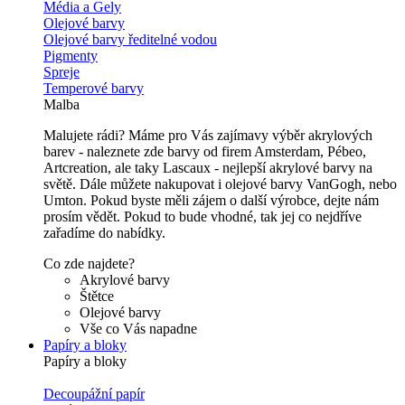
Média a Gely
Olejové barvy
Olejové barvy ředitelné vodou
Pigmenty
Spreje
Temperové barvy
Malba
Malujete rádi? Máme pro Vás zajímavy výběr akrylových
barev - naleznete zde barvy od firem Amsterdam, Pébeo,
Artcreation, ale taky Lascaux - nejlepší akrylové barvy na
světě. Dále můžete nakupovat i olejové barvy VanGogh, nebo
Umton. Pokud byste měli zájem o další výrobce, dejte nám
prosím vědět. Pokud to bude vhodné, tak jej co nejdříve
zařadíme do nabídky.
Co zde najdete?
Akrylové barvy
Štětce
Olejové barvy
Vše co Vás napadne
Papíry a bloky
Papíry a bloky
Decoupážní papír