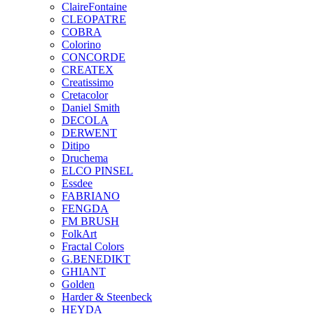
ClaireFontaine
CLEOPATRE
COBRA
Colorino
CONCORDE
CREATEX
Creatissimo
Cretacolor
Daniel Smith
DECOLA
DERWENT
Ditipo
Druchema
ELCO PINSEL
Essdee
FABRIANO
FENGDA
FM BRUSH
FolkArt
Fractal Colors
G.BENEDIKT
GHIANT
Golden
Harder & Steenbeck
HEYDA