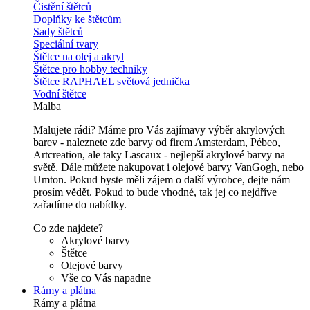
Čistění štětců
Doplňky ke štětcům
Sady štětců
Speciální tvary
Štětce na olej a akryl
Štětce pro hobby techniky
Štětce RAPHAEL světová jednička
Vodní štětce
Malba
Malujete rádi? Máme pro Vás zajímavy výběr akrylových
barev - naleznete zde barvy od firem Amsterdam, Pébeo,
Artcreation, ale taky Lascaux - nejlepší akrylové barvy na
světě. Dále můžete nakupovat i olejové barvy VanGogh, nebo
Umton. Pokud byste měli zájem o další výrobce, dejte nám
prosím vědět. Pokud to bude vhodné, tak jej co nejdříve
zařadíme do nabídky.
Co zde najdete?
Akrylové barvy
Štětce
Olejové barvy
Vše co Vás napadne
Rámy a plátna
Rámy a plátna