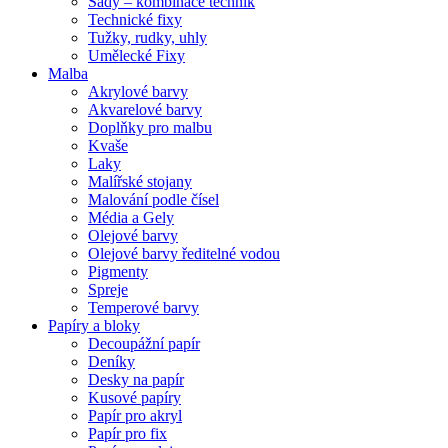
Sady – kombinace technik
Technické fixy
Tužky, rudky, uhly
Umělecké Fixy
Malba
Akrylové barvy
Akvarelové barvy
Doplňky pro malbu
Kvaše
Laky
Malířské stojany
Malování podle čísel
Média a Gely
Olejové barvy
Olejové barvy ředitelné vodou
Pigmenty
Spreje
Temperové barvy
Papíry a bloky
Decoupážní papír
Deníky
Desky na papír
Kusové papíry
Papír pro akryl
Papír pro fix