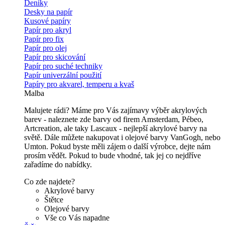
Deníky
Desky na papír
Kusové papíry
Papír pro akryl
Papír pro fix
Papír pro olej
Papír pro skicování
Papír pro suché techniky
Papír univerzální použití
Papíry pro akvarel, temperu a kvaš
Malba
Malujete rádi? Máme pro Vás zajímavy výběr akrylových
barev - naleznete zde barvy od firem Amsterdam, Pébeo,
Artcreation, ale taky Lascaux - nejlepší akrylové barvy na
světě. Dále můžete nakupovat i olejové barvy VanGogh, nebo
Umton. Pokud byste měli zájem o další výrobce, dejte nám
prosím vědět. Pokud to bude vhodné, tak jej co nejdříve
zařadíme do nabídky.
Co zde najdete?
Akrylové barvy
Štětce
Olejové barvy
Vše co Vás napadne