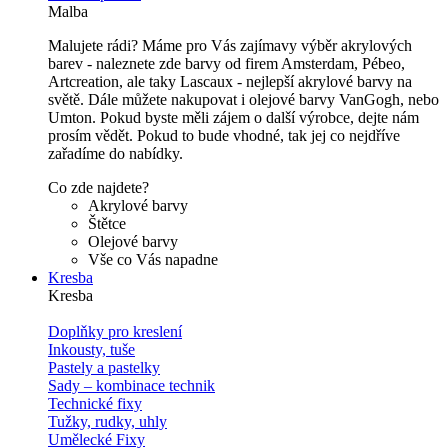
Malba
Malujete rádi? Máme pro Vás zajímavy výběr akrylových
barev - naleznete zde barvy od firem Amsterdam, Pébeo,
Artcreation, ale taky Lascaux - nejlepší akrylové barvy na
světě. Dále můžete nakupovat i olejové barvy VanGogh, nebo
Umton. Pokud byste měli zájem o další výrobce, dejte nám
prosím vědět. Pokud to bude vhodné, tak jej co nejdříve
zařadíme do nabídky.
Co zde najdete?
Akrylové barvy
Štětce
Olejové barvy
Vše co Vás napadne
Kresba
Kresba
Doplňky pro kreslení
Inkousty, tuše
Pastely a pastelky
Sady – kombinace technik
Technické fixy
Tužky, rudky, uhly
Umělecké Fixy