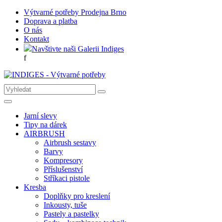
Výtvarné potřeby Prodejna Brno
Doprava a platba
O nás
Kontakt
Navštivte naši Galerii Indiges
f
Jarní slevy
Tipy na dárek
AIRBRUSH
Airbrush sestavy
Barvy
Kompresory
Příslušenství
Stříkaci pistole
Kresba
Doplňky pro kreslení
Inkousty, tuše
Pastely a pastelky