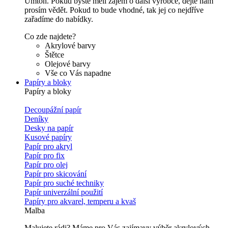
Umton. Pokud byste měli zájem o další výrobce, dejte nám
prosím vědět. Pokud to bude vhodné, tak jej co nejdříve
zařadíme do nabídky.
Co zde najdete?
Akrylové barvy
Štětce
Olejové barvy
Vše co Vás napadne
Papíry a bloky
Papíry a bloky
Decoupážní papír
Deníky
Desky na papír
Kusové papíry
Papír pro akryl
Papír pro fix
Papír pro olej
Papír pro skicování
Papír pro suché techniky
Papír univerzální použití
Papíry pro akvarel, temperu a kvaš
Malba
Malujete rádi? Máme pro Vás zajímavy výběr akrylových