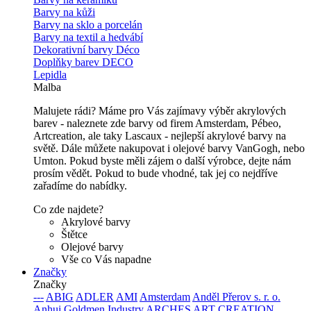
Barvy na kůži
Barvy na sklo a porcelán
Barvy na textil a hedvábí
Dekorativní barvy Déco
Doplňky barev DECO
Lepidla
Malba
Malujete rádi? Máme pro Vás zajímavy výběr akrylových
barev - naleznete zde barvy od firem Amsterdam, Pébeo,
Artcreation, ale taky Lascaux - nejlepší akrylové barvy na
světě. Dále můžete nakupovat i olejové barvy VanGogh, nebo
Umton. Pokud byste měli zájem o další výrobce, dejte nám
prosím vědět. Pokud to bude vhodné, tak jej co nejdříve
zařadíme do nabídky.
Co zde najdete?
Akrylové barvy
Štětce
Olejové barvy
Vše co Vás napadne
Značky
Značky
---
ABIG
ADLER
AMI
Amsterdam
Anděl Přerov s. r. o.
Anhui Goldmen Industry
ARCHES
ART CREATION