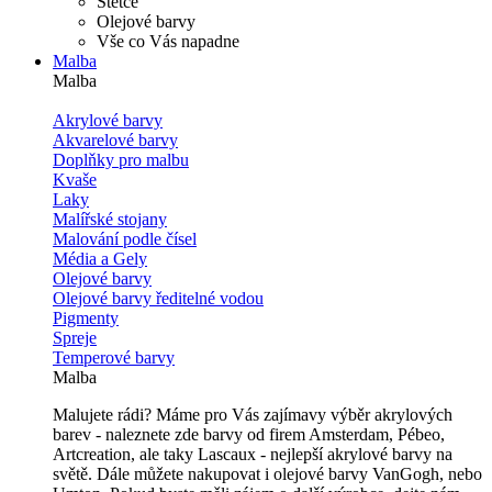
Štětce
Olejové barvy
Vše co Vás napadne
Malba
Malba
Akrylové barvy
Akvarelové barvy
Doplňky pro malbu
Kvaše
Laky
Malířské stojany
Malování podle čísel
Média a Gely
Olejové barvy
Olejové barvy ředitelné vodou
Pigmenty
Spreje
Temperové barvy
Malba
Malujete rádi? Máme pro Vás zajímavy výběr akrylových
barev - naleznete zde barvy od firem Amsterdam, Pébeo,
Artcreation, ale taky Lascaux - nejlepší akrylové barvy na
světě. Dále můžete nakupovat i olejové barvy VanGogh, nebo