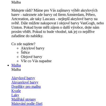
Malba
Malujete rádi? Máme pro Vás zajímavy výběr akrylových
barev - naleznete zde barvy od firem Amsterdam, Pébeo,
Artcreation, ale taky Lascaux - nejlepší akrylové barvy na
světě. Dále můžete nakupovat i olejové barvy VanGogh, nebo
Umton. Pokud byste měli zájem o další výrobce, dejte nám
prosím vědět. Pokud to bude vhodné, tak jej co nejdříve
zařadíme do nabídky.
Co zde najdete?
Akrylové barvy
Štětce
Olejové barvy
Vše co Vás napadne
Malba
Malba
Akrylové barvy
Akvarelové barvy
Doplňky pro malbu
Kvaše
Laky
Malířské stojany
Malování podle čísel