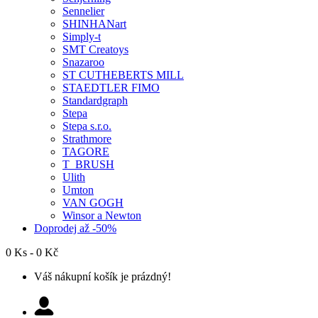
Sennelier
SHINHANart
Simply-t
SMT Creatoys
Snazaroo
ST CUTHEBERTS MILL
STAEDTLER FIMO
Standardgraph
Stepa
Stepa s.r.o.
Strathmore
TAGORE
T_BRUSH
Ulith
Umton
VAN GOGH
Winsor a Newton
Doprodej až -50%
0 Ks - 0 Kč
Váš nákupní košík je prázdný!