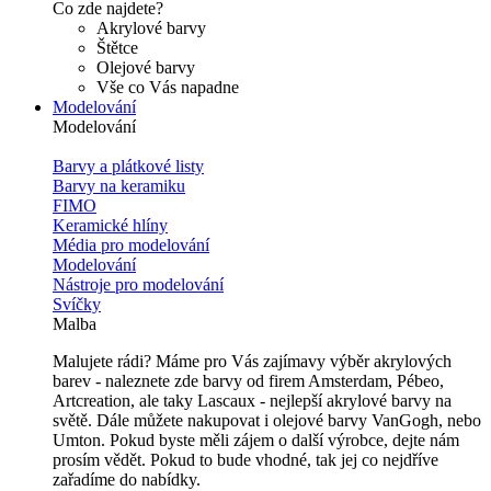
Co zde najdete?
Akrylové barvy
Štětce
Olejové barvy
Vše co Vás napadne
Modelování
Modelování
Barvy a plátkové listy
Barvy na keramiku
FIMO
Keramické hlíny
Média pro modelování
Modelování
Nástroje pro modelování
Svíčky
Malba
Malujete rádi? Máme pro Vás zajímavy výběr akrylových
barev - naleznete zde barvy od firem Amsterdam, Pébeo,
Artcreation, ale taky Lascaux - nejlepší akrylové barvy na
světě. Dále můžete nakupovat i olejové barvy VanGogh, nebo
Umton. Pokud byste měli zájem o další výrobce, dejte nám
prosím vědět. Pokud to bude vhodné, tak jej co nejdříve
zařadíme do nabídky.