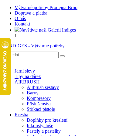
Výtvarné potřeby Prodejna Brno
Doprava a platba
O nás
Kontakt
Navštivte naši Galerii Indiges
f
Jarní slevy
Tipy na dárek
AIRBRUSH
Airbrush sestavy
Barvy
Kompresory
Příslušenství
Stříkaci pistole
Kresba
Doplňky pro kreslení
Inkousty, tuše
Pastely a pastelky