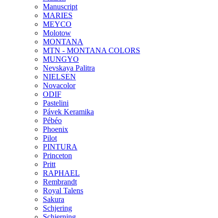
Manuscript
MARIES
MEYCO
Molotow
MONTANA
MTN - MONTANA COLORS
MUNGYO
Nevskaya Palitra
NIELSEN
Novacolor
ODIF
Pastelini
Pávek Keramika
Pébéo
Phoenix
Pilot
PINTURA
Princeton
Pritt
RAPHAEL
Rembrandt
Royal Talens
Sakura
Schjering
Schjerning