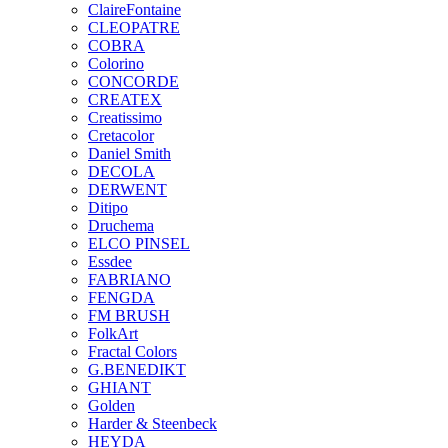
ClaireFontaine
CLEOPATRE
COBRA
Colorino
CONCORDE
CREATEX
Creatissimo
Cretacolor
Daniel Smith
DECOLA
DERWENT
Ditipo
Druchema
ELCO PINSEL
Essdee
FABRIANO
FENGDA
FM BRUSH
FolkArt
Fractal Colors
G.BENEDIKT
GHIANT
Golden
Harder & Steenbeck
HEYDA