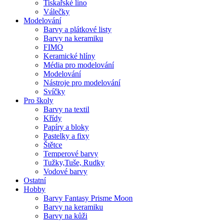
Tiskařské lino
Válečky
Modelování
Barvy a plátkové listy
Barvy na keramiku
FIMO
Keramické hlíny
Média pro modelování
Modelování
Nástroje pro modelování
Svíčky
Pro školy
Barvy na textil
Křídy
Papíry a bloky
Pastelky a fixy
Štětce
Temperové barvy
Tužky,Tuše, Rudky
Vodové barvy
Ostatní
Hobby
Barvy Fantasy Prisme Moon
Barvy na keramiku
Barvy na kůži