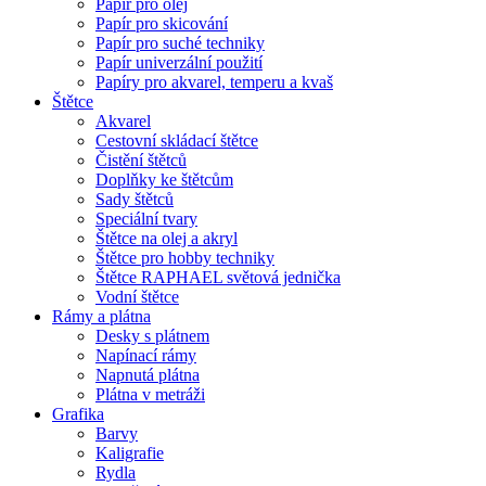
Papír pro olej
Papír pro skicování
Papír pro suché techniky
Papír univerzální použití
Papíry pro akvarel, temperu a kvaš
Štětce
Akvarel
Cestovní skládací štětce
Čistění štětců
Doplňky ke štětcům
Sady štětců
Speciální tvary
Štětce na olej a akryl
Štětce pro hobby techniky
Štětce RAPHAEL světová jednička
Vodní štětce
Rámy a plátna
Desky s plátnem
Napínací rámy
Napnutá plátna
Plátna v metráži
Grafika
Barvy
Kaligrafie
Rydla