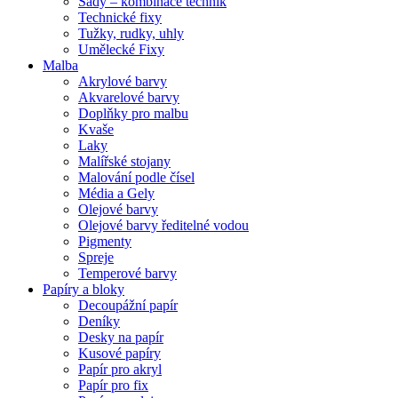
Sady – kombinace technik
Technické fixy
Tužky, rudky, uhly
Umělecké Fixy
Malba
Akrylové barvy
Akvarelové barvy
Doplňky pro malbu
Kvaše
Laky
Malířské stojany
Malování podle čísel
Média a Gely
Olejové barvy
Olejové barvy ředitelné vodou
Pigmenty
Spreje
Temperové barvy
Papíry a bloky
Decoupážní papír
Deníky
Desky na papír
Kusové papíry
Papír pro akryl
Papír pro fix