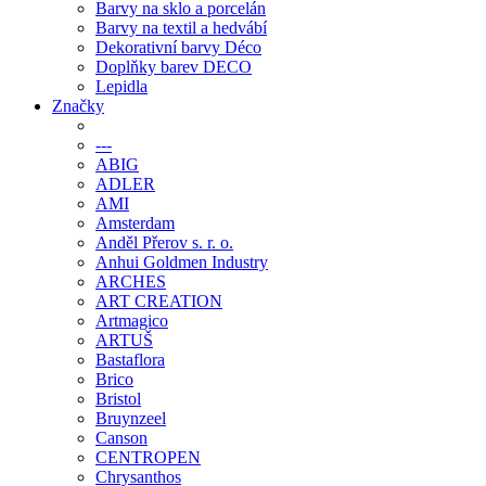
Barvy na sklo a porcelán
Barvy na textil a hedvábí
Dekorativní barvy Déco
Doplňky barev DECO
Lepidla
Značky
---
ABIG
ADLER
AMI
Amsterdam
Anděl Přerov s. r. o.
Anhui Goldmen Industry
ARCHES
ART CREATION
Artmagico
ARTUŠ
Bastaflora
Brico
Bristol
Bruynzeel
Canson
CENTROPEN
Chrysanthos