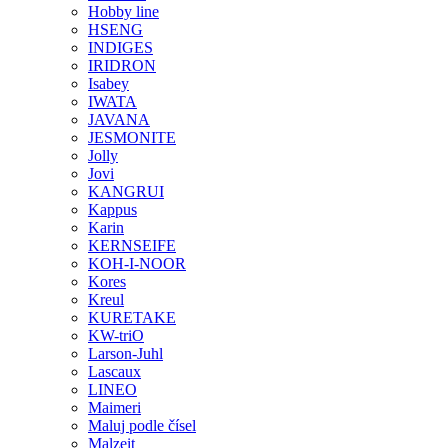
Hobby line
HSENG
INDIGES
IRIDRON
Isabey
IWATA
JAVANA
JESMONITE
Jolly
Jovi
KANGRUI
Kappus
Karin
KERNSEIFE
KOH-I-NOOR
Kores
Kreul
KURETAKE
KW-triO
Larson-Juhl
Lascaux
LINEO
Maimeri
Maluj podle čísel
Malzeit