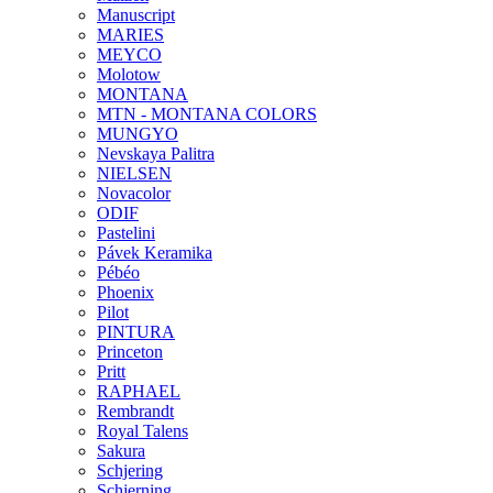
Manuscript
MARIES
MEYCO
Molotow
MONTANA
MTN - MONTANA COLORS
MUNGYO
Nevskaya Palitra
NIELSEN
Novacolor
ODIF
Pastelini
Pávek Keramika
Pébéo
Phoenix
Pilot
PINTURA
Princeton
Pritt
RAPHAEL
Rembrandt
Royal Talens
Sakura
Schjering
Schjerning