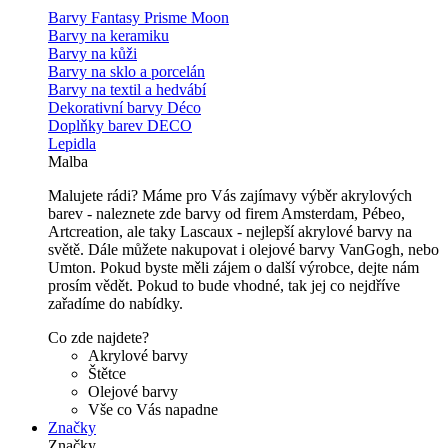
Barvy Fantasy Prisme Moon
Barvy na keramiku
Barvy na kůži
Barvy na sklo a porcelán
Barvy na textil a hedvábí
Dekorativní barvy Déco
Doplňky barev DECO
Lepidla
Malba
Malujete rádi? Máme pro Vás zajímavy výběr akrylových
barev - naleznete zde barvy od firem Amsterdam, Pébeo,
Artcreation, ale taky Lascaux - nejlepší akrylové barvy na
světě. Dále můžete nakupovat i olejové barvy VanGogh, nebo
Umton. Pokud byste měli zájem o další výrobce, dejte nám
prosím vědět. Pokud to bude vhodné, tak jej co nejdříve
zařadíme do nabídky.
Co zde najdete?
Akrylové barvy
Štětce
Olejové barvy
Vše co Vás napadne
Značky
Značky