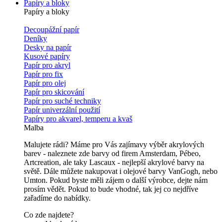
Papíry a bloky
Papíry a bloky
Decoupážní papír
Deníky
Desky na papír
Kusové papíry
Papír pro akryl
Papír pro fix
Papír pro olej
Papír pro skicování
Papír pro suché techniky
Papír univerzální použití
Papíry pro akvarel, temperu a kvaš
Malba
Malujete rádi? Máme pro Vás zajímavy výběr akrylových
barev - naleznete zde barvy od firem Amsterdam, Pébeo,
Artcreation, ale taky Lascaux - nejlepší akrylové barvy na
světě. Dále můžete nakupovat i olejové barvy VanGogh, nebo
Umton. Pokud byste měli zájem o další výrobce, dejte nám
prosím vědět. Pokud to bude vhodné, tak jej co nejdříve
zařadíme do nabídky.
Co zde najdete?