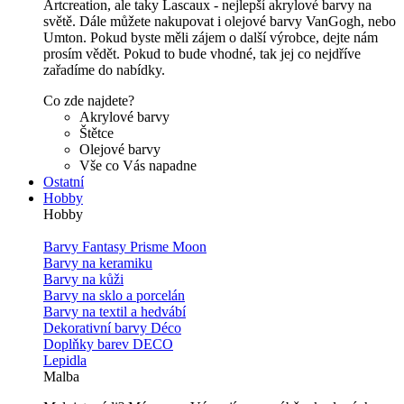
Artcreation, ale taky Lascaux - nejlepší akrylové barvy na
světě. Dále můžete nakupovat i olejové barvy VanGogh, nebo
Umton. Pokud byste měli zájem o další výrobce, dejte nám
prosím vědět. Pokud to bude vhodné, tak jej co nejdříve
zařadíme do nabídky.
Co zde najdete?
Akrylové barvy
Štětce
Olejové barvy
Vše co Vás napadne
Ostatní
Hobby
Hobby
Barvy Fantasy Prisme Moon
Barvy na keramiku
Barvy na kůži
Barvy na sklo a porcelán
Barvy na textil a hedvábí
Dekorativní barvy Déco
Doplňky barev DECO
Lepidla
Malba