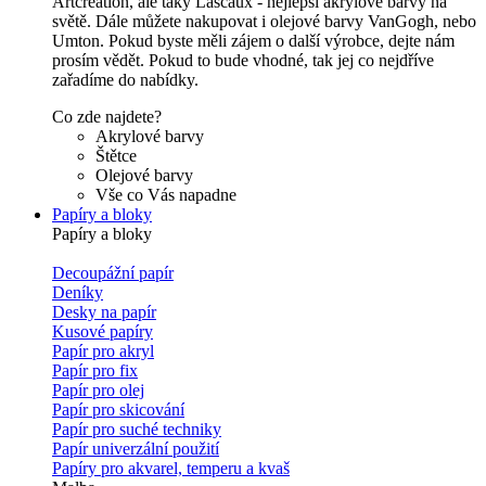
Artcreation, ale taky Lascaux - nejlepší akrylové barvy na
světě. Dále můžete nakupovat i olejové barvy VanGogh, nebo
Umton. Pokud byste měli zájem o další výrobce, dejte nám
prosím vědět. Pokud to bude vhodné, tak jej co nejdříve
zařadíme do nabídky.
Co zde najdete?
Akrylové barvy
Štětce
Olejové barvy
Vše co Vás napadne
Papíry a bloky
Papíry a bloky
Decoupážní papír
Deníky
Desky na papír
Kusové papíry
Papír pro akryl
Papír pro fix
Papír pro olej
Papír pro skicování
Papír pro suché techniky
Papír univerzální použití
Papíry pro akvarel, temperu a kvaš