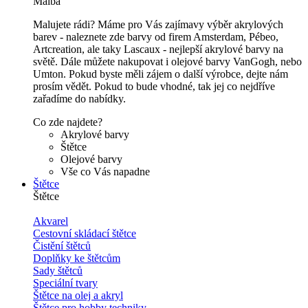
Malba
Malujete rádi? Máme pro Vás zajímavy výběr akrylových
barev - naleznete zde barvy od firem Amsterdam, Pébeo,
Artcreation, ale taky Lascaux - nejlepší akrylové barvy na
světě. Dále můžete nakupovat i olejové barvy VanGogh, nebo
Umton. Pokud byste měli zájem o další výrobce, dejte nám
prosím vědět. Pokud to bude vhodné, tak jej co nejdříve
zařadíme do nabídky.
Co zde najdete?
Akrylové barvy
Štětce
Olejové barvy
Vše co Vás napadne
Štětce
Štětce
Akvarel
Cestovní skládací štětce
Čistění štětců
Doplňky ke štětcům
Sady štětců
Speciální tvary
Štětce na olej a akryl
Štětce pro hobby techniky