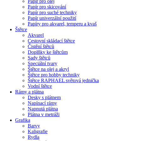
Papír pro olej
Papír pro skicování
Papír pro suché techniky
Papír univerzální použití
Papíry pro akvarel, temperu a kvaš
Štětce
Akvarel
Cestovní skládací štětce
Čistění štětců
Doplňky ke štětcům
Sady štětců
Speciální tvary
Štětce na olej a akryl
Štětce pro hobby techniky
Štětce RAPHAEL světová jednička
Vodní štětce
Rámy a plátna
Desky s plátnem
Napínací rámy
Napnutá plátna
Plátna v metráži
Grafika
Barvy
Kaligrafie
Rydla