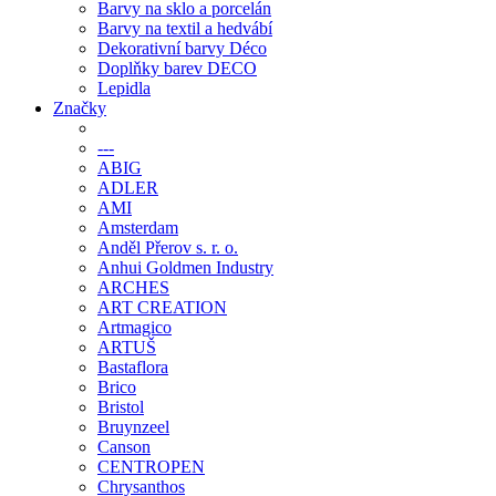
Barvy na sklo a porcelán
Barvy na textil a hedvábí
Dekorativní barvy Déco
Doplňky barev DECO
Lepidla
Značky
---
ABIG
ADLER
AMI
Amsterdam
Anděl Přerov s. r. o.
Anhui Goldmen Industry
ARCHES
ART CREATION
Artmagico
ARTUŠ
Bastaflora
Brico
Bristol
Bruynzeel
Canson
CENTROPEN
Chrysanthos