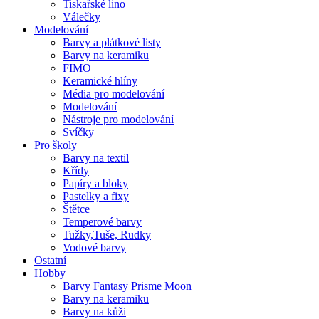
Tiskařské lino
Válečky
Modelování
Barvy a plátkové listy
Barvy na keramiku
FIMO
Keramické hlíny
Média pro modelování
Modelování
Nástroje pro modelování
Svíčky
Pro školy
Barvy na textil
Křídy
Papíry a bloky
Pastelky a fixy
Štětce
Temperové barvy
Tužky,Tuše, Rudky
Vodové barvy
Ostatní
Hobby
Barvy Fantasy Prisme Moon
Barvy na keramiku
Barvy na kůži