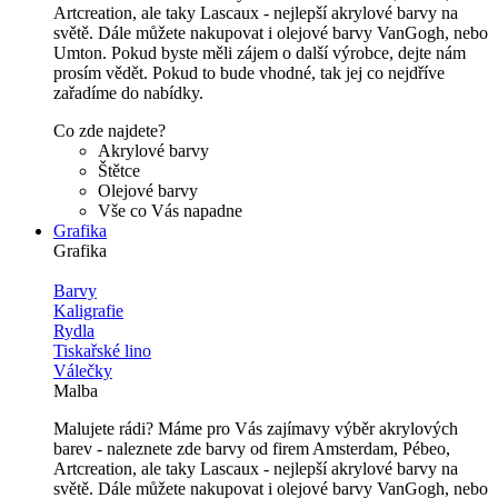
Artcreation, ale taky Lascaux - nejlepší akrylové barvy na
světě. Dále můžete nakupovat i olejové barvy VanGogh, nebo
Umton. Pokud byste měli zájem o další výrobce, dejte nám
prosím vědět. Pokud to bude vhodné, tak jej co nejdříve
zařadíme do nabídky.
Co zde najdete?
Akrylové barvy
Štětce
Olejové barvy
Vše co Vás napadne
Grafika
Grafika
Barvy
Kaligrafie
Rydla
Tiskařské lino
Válečky
Malba
Malujete rádi? Máme pro Vás zajímavy výběr akrylových
barev - naleznete zde barvy od firem Amsterdam, Pébeo,
Artcreation, ale taky Lascaux - nejlepší akrylové barvy na
světě. Dále můžete nakupovat i olejové barvy VanGogh, nebo