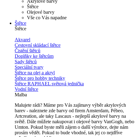
Akrylové barvy
Štětce
Olejové barvy
Vše co Vás napadne
Štětce
Štětce
Akvarel
Cestovní skládací štětce
Čistění štětců
Doplňky ke štětcům
Sady štětců
Speciální tvary
Štětce na olej a akryl
Štětce pro hobby techniky
Štětce RAPHAEL světová jednička
Vodní štětce
Malba
Malujete rádi? Máme pro Vás zajímavy výběr akrylových
barev - naleznete zde barvy od firem Amsterdam, Pébeo,
Artcreation, ale taky Lascaux - nejlepší akrylové barvy na
světě. Dále můžete nakupovat i olejové barvy VanGogh, nebo
Umton. Pokud byste měli zájem o další výrobce, dejte nám
prosím vědět. Pokud to bude vhodné, tak jej co nejdříve