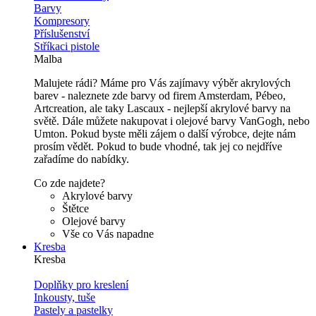
Barvy
Kompresory
Příslušenství
Stříkaci pistole
Malba
Malujete rádi? Máme pro Vás zajímavy výběr akrylových
barev - naleznete zde barvy od firem Amsterdam, Pébeo,
Artcreation, ale taky Lascaux - nejlepší akrylové barvy na
světě. Dále můžete nakupovat i olejové barvy VanGogh, nebo
Umton. Pokud byste měli zájem o další výrobce, dejte nám
prosím vědět. Pokud to bude vhodné, tak jej co nejdříve
zařadíme do nabídky.
Co zde najdete?
Akrylové barvy
Štětce
Olejové barvy
Vše co Vás napadne
Kresba
Kresba
Doplňky pro kreslení
Inkousty, tuše
Pastely a pastelky