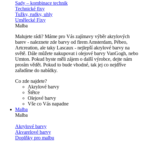
Sady – kombinace technik
Technické fixy
Tužky, rudky, uhly
Umělecké Fixy
Malba
Malujete rádi? Máme pro Vás zajímavy výběr akrylových
barev - naleznete zde barvy od firem Amsterdam, Pébeo,
Artcreation, ale taky Lascaux - nejlepší akrylové barvy na
světě. Dále můžete nakupovat i olejové barvy VanGogh, nebo
Umton. Pokud byste měli zájem o další výrobce, dejte nám
prosím vědět. Pokud to bude vhodné, tak jej co nejdříve
zařadíme do nabídky.
Co zde najdete?
Akrylové barvy
Štětce
Olejové barvy
Vše co Vás napadne
Malba
Malba
Akrylové barvy
Akvarelové barvy
Doplňky pro malbu