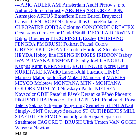
---
ABIG
ADLER
AMI
Amsterdam
Anděl Přerov s. r. o.
Anhui Goldmen Industry
ARCHES
ART CREATION
Artmagico
ARTUŠ
Bastaflora
Brico
Bristol
Bruynzeel
Canson
CENTROPEN
Chrysanthos
ClaireFontaine
CLEOPATRE
COBRA
Colorino
CONCORDE
CREATEX
Creatissimo
Cretacolor
Daniel Smith
DECOLA
DERWENT
Ditipo
Druchema
ELCO PINSEL
Essdee
FABRIANO
FENGDA
FM BRUSH
FolkArt
Fractal Colors
G.BENEDIKT
GHIANT
Golden
Harder & Steenbeck
HEYDA
Hobby line
HSENG
INDIGES
IRIDRON
Isabey
IWATA
JAVANA
JESMONITE
Jolly
Jovi
KANGRUI
Kappus
Karin
KERNSEIFE
KOH-I-NOOR
Kores
Kreul
KURETAKE
KW-triO
Larson-Juhl
Lascaux
LINEO
Maimeri
Maluj podle čísel
Malzeit
Manuscript
MARIES
MEYCO
Molotow
MONTANA
MTN - MONTANA
COLORS
MUNGYO
Nevskaya Palitra
NIELSEN
Novacolor
ODIF
Pastelini
Pávek Keramika
Pébéo
Phoenix
Pilot
PINTURA
Princeton
Pritt
RAPHAEL
Rembrandt
Royal
Talens
Sakura
Schjering
Schjerning
Sennelier
SHINHANart
Simply-t
SMT Creatoys
Snazaroo
ST CUTHEBERTS MILL
STAEDTLER FIMO
Standardgraph
Stepa
Stepa s.r.o.
Strathmore
TAGORE
T_BRUSH
Ulith
Umton
VAN GOGH
Winsor a Newton
Malba