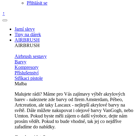
Přihlásit se
↑
Jarní slevy
Tipy na dárek
AIRBRUSH
AIRBRUSH
Airbrush sestavy
Barvy
Kompresory
Příslušenství
Stříkaci pistole
Malba
Malujete rádi? Máme pro Vás zajímavy výběr akrylových
barev - naleznete zde barvy od firem Amsterdam, Pébeo,
Artcreation, ale taky Lascaux - nejlepší akrylové barvy na
světě. Dále můžete nakupovat i olejové barvy VanGogh, nebo
Umton. Pokud byste měli zájem o další výrobce, dejte nám
prosím vědět. Pokud to bude vhodné, tak jej co nejdříve
zařadíme do nabídky.