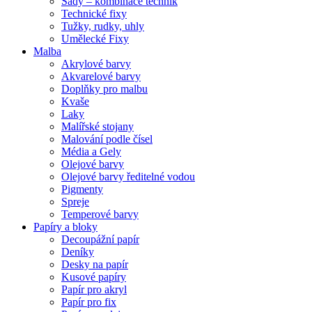
Sady – kombinace technik
Technické fixy
Tužky, rudky, uhly
Umělecké Fixy
Malba
Akrylové barvy
Akvarelové barvy
Doplňky pro malbu
Kvaše
Laky
Malířské stojany
Malování podle čísel
Média a Gely
Olejové barvy
Olejové barvy ředitelné vodou
Pigmenty
Spreje
Temperové barvy
Papíry a bloky
Decoupážní papír
Deníky
Desky na papír
Kusové papíry
Papír pro akryl
Papír pro fix