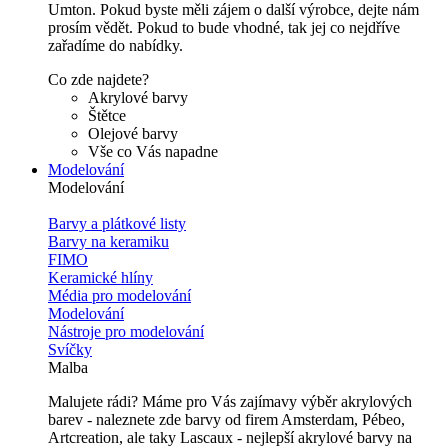
Umton. Pokud byste měli zájem o další výrobce, dejte nám
prosím vědět. Pokud to bude vhodné, tak jej co nejdříve
zařadíme do nabídky.
Co zde najdete?
Akrylové barvy
Štětce
Olejové barvy
Vše co Vás napadne
Modelování
Modelování
Barvy a plátkové listy
Barvy na keramiku
FIMO
Keramické hlíny
Média pro modelování
Modelování
Nástroje pro modelování
Svíčky
Malba
Malujete rádi? Máme pro Vás zajímavy výběr akrylových
barev - naleznete zde barvy od firem Amsterdam, Pébeo,
Artcreation, ale taky Lascaux - nejlepší akrylové barvy na