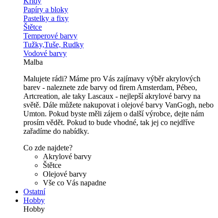
Křídy
Papíry a bloky
Pastelky a fixy
Štětce
Temperové barvy
Tužky,Tuše, Rudky
Vodové barvy
Malba
Malujete rádi? Máme pro Vás zajímavy výběr akrylových
barev - naleznete zde barvy od firem Amsterdam, Pébeo,
Artcreation, ale taky Lascaux - nejlepší akrylové barvy na
světě. Dále můžete nakupovat i olejové barvy VanGogh, nebo
Umton. Pokud byste měli zájem o další výrobce, dejte nám
prosím vědět. Pokud to bude vhodné, tak jej co nejdříve
zařadíme do nabídky.
Co zde najdete?
Akrylové barvy
Štětce
Olejové barvy
Vše co Vás napadne
Ostatní
Hobby
Hobby