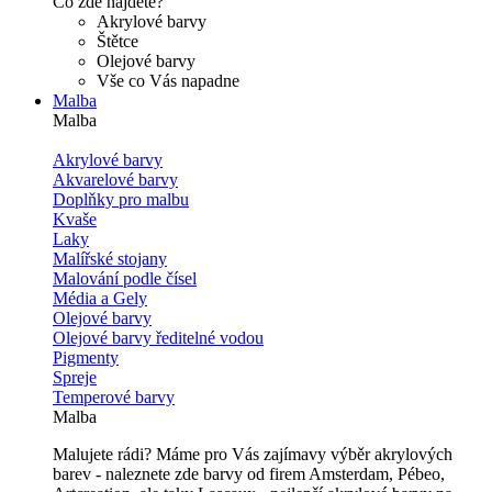
Co zde najdete?
Akrylové barvy
Štětce
Olejové barvy
Vše co Vás napadne
Malba
Malba
Akrylové barvy
Akvarelové barvy
Doplňky pro malbu
Kvaše
Laky
Malířské stojany
Malování podle čísel
Média a Gely
Olejové barvy
Olejové barvy ředitelné vodou
Pigmenty
Spreje
Temperové barvy
Malba
Malujete rádi? Máme pro Vás zajímavy výběr akrylových
barev - naleznete zde barvy od firem Amsterdam, Pébeo,