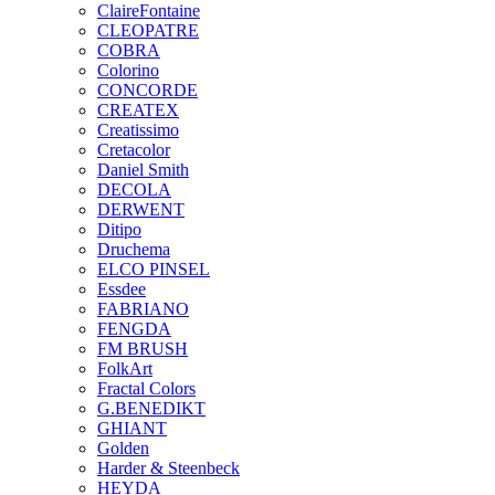
ClaireFontaine
CLEOPATRE
COBRA
Colorino
CONCORDE
CREATEX
Creatissimo
Cretacolor
Daniel Smith
DECOLA
DERWENT
Ditipo
Druchema
ELCO PINSEL
Essdee
FABRIANO
FENGDA
FM BRUSH
FolkArt
Fractal Colors
G.BENEDIKT
GHIANT
Golden
Harder & Steenbeck
HEYDA