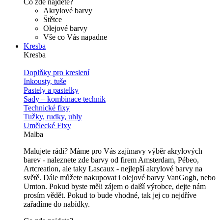
Co zde najdete?
Akrylové barvy
Štětce
Olejové barvy
Vše co Vás napadne
Kresba
Kresba
Doplňky pro kreslení
Inkousty, tuše
Pastely a pastelky
Sady – kombinace technik
Technické fixy
Tužky, rudky, uhly
Umělecké Fixy
Malba
Malujete rádi? Máme pro Vás zajímavy výběr akrylových
barev - naleznete zde barvy od firem Amsterdam, Pébeo,
Artcreation, ale taky Lascaux - nejlepší akrylové barvy na
světě. Dále můžete nakupovat i olejové barvy VanGogh, nebo
Umton. Pokud byste měli zájem o další výrobce, dejte nám
prosím vědět. Pokud to bude vhodné, tak jej co nejdříve
zařadíme do nabídky.