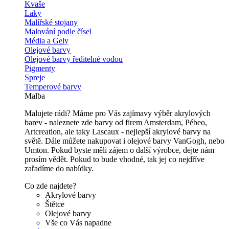
Kvaše
Laky
Malířské stojany
Malování podle čísel
Média a Gely
Olejové barvy
Olejové barvy ředitelné vodou
Pigmenty
Spreje
Temperové barvy
Malba
Malujete rádi? Máme pro Vás zajímavy výběr akrylových
barev - naleznete zde barvy od firem Amsterdam, Pébeo,
Artcreation, ale taky Lascaux - nejlepší akrylové barvy na
světě. Dále můžete nakupovat i olejové barvy VanGogh, nebo
Umton. Pokud byste měli zájem o další výrobce, dejte nám
prosím vědět. Pokud to bude vhodné, tak jej co nejdříve
zařadíme do nabídky.
Co zde najdete?
Akrylové barvy
Štětce
Olejové barvy
Vše co Vás napadne