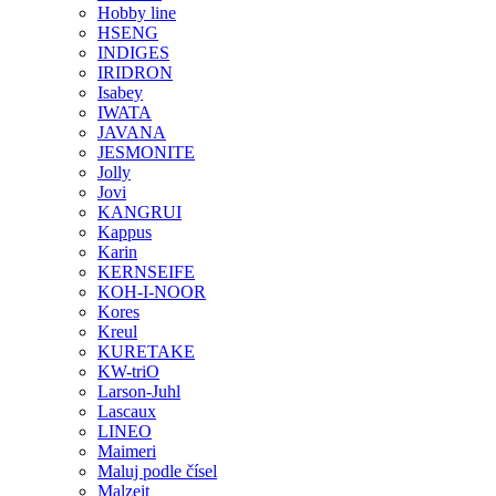
Hobby line
HSENG
INDIGES
IRIDRON
Isabey
IWATA
JAVANA
JESMONITE
Jolly
Jovi
KANGRUI
Kappus
Karin
KERNSEIFE
KOH-I-NOOR
Kores
Kreul
KURETAKE
KW-triO
Larson-Juhl
Lascaux
LINEO
Maimeri
Maluj podle čísel
Malzeit