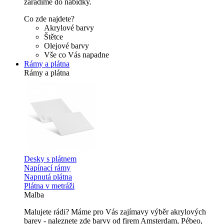
zařadíme do nabídky.
Co zde najdete?
Akrylové barvy
Štětce
Olejové barvy
Vše co Vás napadne
Rámy a plátna
Rámy a plátna
Desky s plátnem
Napínací rámy
Napnutá plátna
Plátna v metráži
Malba
Malujete rádi? Máme pro Vás zajímavy výběr akrylových
barev - naleznete zde barvy od firem Amsterdam, Pébeo,