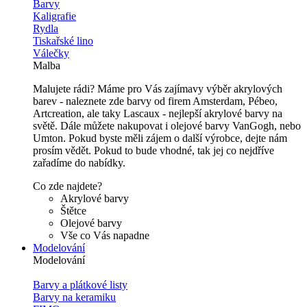
Barvy
Kaligrafie
Rydla
Tiskařské lino
Válečky
Malba
Malujete rádi? Máme pro Vás zajímavy výběr akrylových
barev - naleznete zde barvy od firem Amsterdam, Pébeo,
Artcreation, ale taky Lascaux - nejlepší akrylové barvy na
světě. Dále můžete nakupovat i olejové barvy VanGogh, nebo
Umton. Pokud byste měli zájem o další výrobce, dejte nám
prosím vědět. Pokud to bude vhodné, tak jej co nejdříve
zařadíme do nabídky.
Co zde najdete?
Akrylové barvy
Štětce
Olejové barvy
Vše co Vás napadne
Modelování
Modelování
Barvy a plátkové listy
Barvy na keramiku