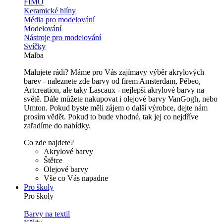
FIMO
Keramické hlíny
Média pro modelování
Modelování
Nástroje pro modelování
Svíčky
Malba
Malujete rádi? Máme pro Vás zajímavy výběr akrylových
barev - naleznete zde barvy od firem Amsterdam, Pébeo,
Artcreation, ale taky Lascaux - nejlepší akrylové barvy na
světě. Dále můžete nakupovat i olejové barvy VanGogh, nebo
Umton. Pokud byste měli zájem o další výrobce, dejte nám
prosím vědět. Pokud to bude vhodné, tak jej co nejdříve
zařadíme do nabídky.
Co zde najdete?
Akrylové barvy
Štětce
Olejové barvy
Vše co Vás napadne
Pro školy
Pro školy
Barvy na textil