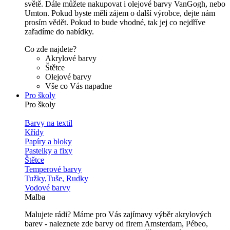
světě. Dále můžete nakupovat i olejové barvy VanGogh, nebo
Umton. Pokud byste měli zájem o další výrobce, dejte nám
prosím vědět. Pokud to bude vhodné, tak jej co nejdříve
zařadíme do nabídky.
Co zde najdete?
Akrylové barvy
Štětce
Olejové barvy
Vše co Vás napadne
Pro školy
Pro školy
Barvy na textil
Křídy
Papíry a bloky
Pastelky a fixy
Štětce
Temperové barvy
Tužky,Tuše, Rudky
Vodové barvy
Malba
Malujete rádi? Máme pro Vás zajímavy výběr akrylových
barev - naleznete zde barvy od firem Amsterdam, Pébeo,