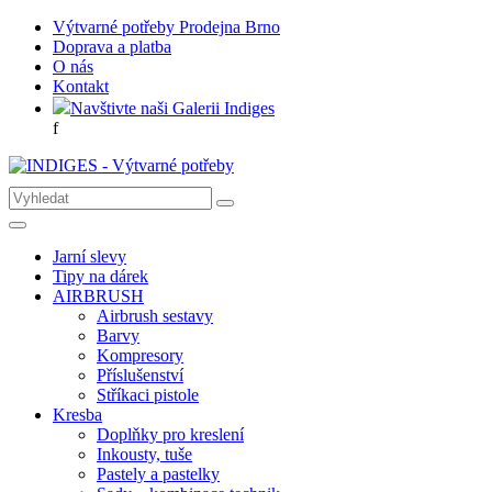
Výtvarné potřeby Prodejna Brno
Doprava a platba
O nás
Kontakt
Navštivte naši Galerii Indiges
f
Jarní slevy
Tipy na dárek
AIRBRUSH
Airbrush sestavy
Barvy
Kompresory
Příslušenství
Stříkaci pistole
Kresba
Doplňky pro kreslení
Inkousty, tuše
Pastely a pastelky