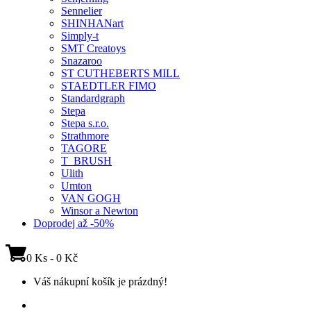
Sennelier
SHINHANart
Simply-t
SMT Creatoys
Snazaroo
ST CUTHEBERTS MILL
STAEDTLER FIMO
Standardgraph
Stepa
Stepa s.r.o.
Strathmore
TAGORE
T_BRUSH
Ulith
Umton
VAN GOGH
Winsor a Newton
Doprodej až -50%
0 Ks - 0 Kč
Váš nákupní košík je prázdný!