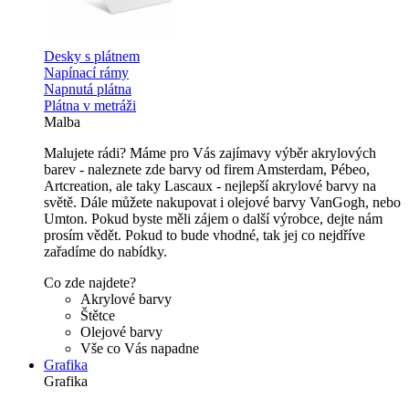
Desky s plátnem
Napínací rámy
Napnutá plátna
Plátna v metráži
Malba
Malujete rádi? Máme pro Vás zajímavy výběr akrylových
barev - naleznete zde barvy od firem Amsterdam, Pébeo,
Artcreation, ale taky Lascaux - nejlepší akrylové barvy na
světě. Dále můžete nakupovat i olejové barvy VanGogh, nebo
Umton. Pokud byste měli zájem o další výrobce, dejte nám
prosím vědět. Pokud to bude vhodné, tak jej co nejdříve
zařadíme do nabídky.
Co zde najdete?
Akrylové barvy
Štětce
Olejové barvy
Vše co Vás napadne
Grafika
Grafika