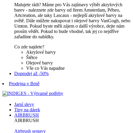
Malujete rádi? Máme pro Vás zajímavy výběr akrylových
barev - naleznete zde barvy od firem Amsterdam, Pébeo,
Artcreation, ale taky Lascaux - nejlepší akrylové barvy na
světě. Dále můžete nakupovat i olejové barvy VanGogh, nebo
Umton. Pokud byste měli zájem o další výrobce, dejte nám
prosím vědět. Pokud to bude vhodné, tak jej co nejdříve
zařadíme do nabídky.
Co zde najdete?
Akrylové barvy
Štětce
Olejové barvy
Vše co Vás napadne
Doprodej až -50%
Prodejna v Brně
Jarní slevy
Tipy na dárek
AIRBRUSH
AIRBRUSH
Airbrush sestavy