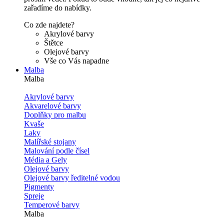
zařadíme do nabídky.
Co zde najdete?
Akrylové barvy
Štětce
Olejové barvy
Vše co Vás napadne
Malba
Malba
Akrylové barvy
Akvarelové barvy
Doplňky pro malbu
Kvaše
Laky
Malířské stojany
Malování podle čísel
Média a Gely
Olejové barvy
Olejové barvy ředitelné vodou
Pigmenty
Spreje
Temperové barvy
Malba