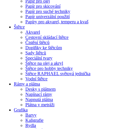
Papír pro olej
Papír pro skicování
Papír pro suché techniky
Papír univerzální použití
Papíry pro akvarel, temperu a kvaš
Štětce
Akvarel
Cestovní skládací štětce
Čistění štětců
Doplňky ke štětcům
Sady štětců
Speciální tvary
Štětce na olej a akryl
Štětce pro hobby techniky
Štětce RAPHAEL světová jednička
Vodní štětce
Rámy a plátna
Desky s plátnem
Napínací rámy
Napnutá plátna
Plátna v metráži
Grafika
Barvy
Kaligrafie
Rydla