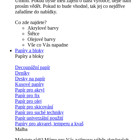
Umton. Pokud byste měli zájem o další výrobce, dejte nám
prosím vědět. Pokud to bude vhodné, tak jej co nejdříve
zařadíme do nabídky.
Co zde najdete?
Akrylové barvy
Štětce
Olejové barvy
Vše co Vás napadne
Papíry a bloky
Papíry a bloky
Decoupážní papír
Deníky
Desky na papír
Kusové papíry
Papír pro akryl
Papír pro fix
Papír pro olej
Papír pro skicování
Papír pro suché techniky
Papír univerzální použití
Papíry pro akvarel, temperu a kvaš
Malba
Malujete rádi? Máme pro Vás zajímavy výběr akrylových