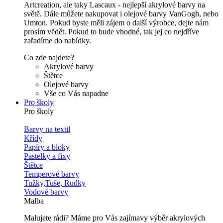
Artcreation, ale taky Lascaux - nejlepší akrylové barvy na
světě. Dále můžete nakupovat i olejové barvy VanGogh, nebo
Umton. Pokud byste měli zájem o další výrobce, dejte nám
prosím vědět. Pokud to bude vhodné, tak jej co nejdříve
zařadíme do nabídky.
Co zde najdete?
Akrylové barvy
Štětce
Olejové barvy
Vše co Vás napadne
Pro školy
Pro školy
Barvy na textil
Křídy
Papíry a bloky
Pastelky a fixy
Štětce
Temperové barvy
Tužky,Tuše, Rudky
Vodové barvy
Malba
Malujete rádi? Máme pro Vás zajímavy výběr akrylových