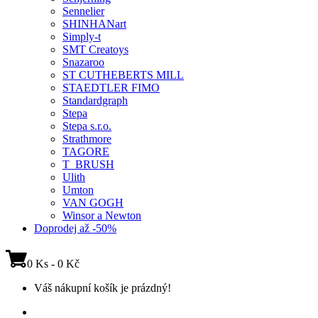
Sennelier
SHINHANart
Simply-t
SMT Creatoys
Snazaroo
ST CUTHEBERTS MILL
STAEDTLER FIMO
Standardgraph
Stepa
Stepa s.r.o.
Strathmore
TAGORE
T_BRUSH
Ulith
Umton
VAN GOGH
Winsor a Newton
Doprodej až -50%
0 Ks - 0 Kč
Váš nákupní košík je prázdný!