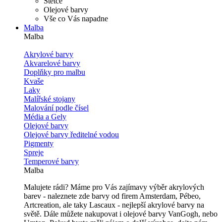
Štětce
Olejové barvy
Vše co Vás napadne
Malba
Malba
Akrylové barvy
Akvarelové barvy
Doplňky pro malbu
Kvaše
Laky
Malířské stojany
Malování podle čísel
Média a Gely
Olejové barvy
Olejové barvy ředitelné vodou
Pigmenty
Spreje
Temperové barvy
Malba
Malujete rádi? Máme pro Vás zajímavy výběr akrylových
barev - naleznete zde barvy od firem Amsterdam, Pébeo,
Artcreation, ale taky Lascaux - nejlepší akrylové barvy na
světě. Dále můžete nakupovat i olejové barvy VanGogh, nebo