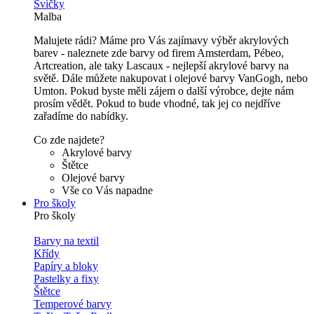
Svíčky
Malba
Malujete rádi? Máme pro Vás zajímavy výběr akrylových
barev - naleznete zde barvy od firem Amsterdam, Pébeo,
Artcreation, ale taky Lascaux - nejlepší akrylové barvy na
světě. Dále můžete nakupovat i olejové barvy VanGogh, nebo
Umton. Pokud byste měli zájem o další výrobce, dejte nám
prosím vědět. Pokud to bude vhodné, tak jej co nejdříve
zařadíme do nabídky.
Co zde najdete?
Akrylové barvy
Štětce
Olejové barvy
Vše co Vás napadne
Pro školy
Pro školy
Barvy na textil
Křídy
Papíry a bloky
Pastelky a fixy
Štětce
Temperové barvy