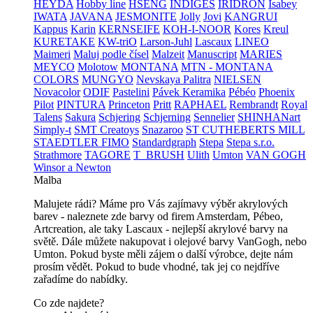
HEYDA
Hobby line
HSENG
INDIGES
IRIDRON
Isabey
IWATA
JAVANA
JESMONITE
Jolly
Jovi
KANGRUI
Kappus
Karin
KERNSEIFE
KOH-I-NOOR
Kores
Kreul
KURETAKE
KW-triO
Larson-Juhl
Lascaux
LINEO
Maimeri
Maluj podle čísel
Malzeit
Manuscript
MARIES
MEYCO
Molotow
MONTANA
MTN - MONTANA
COLORS
MUNGYO
Nevskaya Palitra
NIELSEN
Novacolor
ODIF
Pastelini
Pávek Keramika
Pébéo
Phoenix
Pilot
PINTURA
Princeton
Pritt
RAPHAEL
Rembrandt
Royal
Talens
Sakura
Schjering
Schjerning
Sennelier
SHINHANart
Simply-t
SMT Creatoys
Snazaroo
ST CUTHEBERTS MILL
STAEDTLER FIMO
Standardgraph
Stepa
Stepa s.r.o.
Strathmore
TAGORE
T_BRUSH
Ulith
Umton
VAN GOGH
Winsor a Newton
Malba
Malujete rádi? Máme pro Vás zajímavy výběr akrylových
barev - naleznete zde barvy od firem Amsterdam, Pébeo,
Artcreation, ale taky Lascaux - nejlepší akrylové barvy na
světě. Dále můžete nakupovat i olejové barvy VanGogh, nebo
Umton. Pokud byste měli zájem o další výrobce, dejte nám
prosím vědět. Pokud to bude vhodné, tak jej co nejdříve
zařadíme do nabídky.
Co zde najdete?