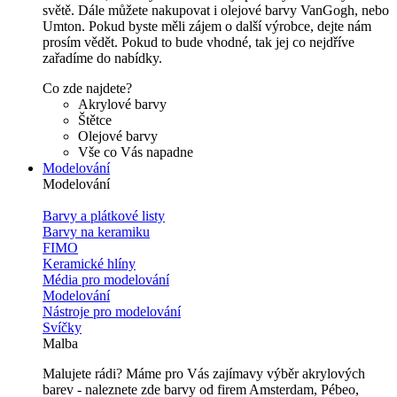
světě. Dále můžete nakupovat i olejové barvy VanGogh, nebo
Umton. Pokud byste měli zájem o další výrobce, dejte nám
prosím vědět. Pokud to bude vhodné, tak jej co nejdříve
zařadíme do nabídky.
Co zde najdete?
Akrylové barvy
Štětce
Olejové barvy
Vše co Vás napadne
Modelování
Modelování
Barvy a plátkové listy
Barvy na keramiku
FIMO
Keramické hlíny
Média pro modelování
Modelování
Nástroje pro modelování
Svíčky
Malba
Malujete rádi? Máme pro Vás zajímavy výběr akrylových
barev - naleznete zde barvy od firem Amsterdam, Pébeo,