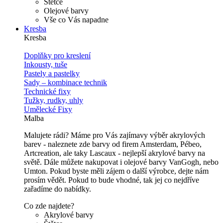
Štětce
Olejové barvy
Vše co Vás napadne
Kresba
Kresba
Doplňky pro kreslení
Inkousty, tuše
Pastely a pastelky
Sady – kombinace technik
Technické fixy
Tužky, rudky, uhly
Umělecké Fixy
Malba
Malujete rádi? Máme pro Vás zajímavy výběr akrylových
barev - naleznete zde barvy od firem Amsterdam, Pébeo,
Artcreation, ale taky Lascaux - nejlepší akrylové barvy na
světě. Dále můžete nakupovat i olejové barvy VanGogh, nebo
Umton. Pokud byste měli zájem o další výrobce, dejte nám
prosím vědět. Pokud to bude vhodné, tak jej co nejdříve
zařadíme do nabídky.
Co zde najdete?
Akrylové barvy