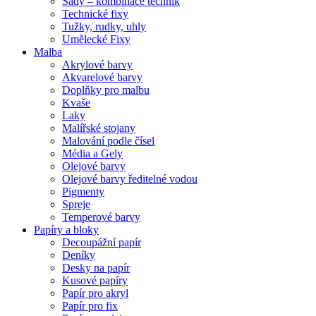
Sady – kombinace technik
Technické fixy
Tužky, rudky, uhly
Umělecké Fixy
Malba
Akrylové barvy
Akvarelové barvy
Doplňky pro malbu
Kvaše
Laky
Malířské stojany
Malování podle čísel
Média a Gely
Olejové barvy
Olejové barvy ředitelné vodou
Pigmenty
Spreje
Temperové barvy
Papíry a bloky
Decoupážní papír
Deníky
Desky na papír
Kusové papíry
Papír pro akryl
Papír pro fix