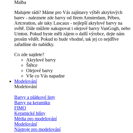
Malba
Malujete rádi? Máme pro Vás zajímavy výběr akrylových
barev - naleznete zde barvy od firem Amsterdam, Pébeo,
Artcreation, ale taky Lascaux - nejlepší akrylové barvy na
světě. Dále můžete nakupovat i olejové barvy VanGogh, nebo
Umton. Pokud byste měli zájem o další výrobce, dejte nám
prosím vědět. Pokud to bude vhodné, tak jej co nejdříve
zařadíme do nabídky.
Co zde najdete?
Akrylové barvy
Štětce
Olejové barvy
Vše co Vás napadne
Modelování
Modelování
Barvy a plátkové listy
Barvy na keramiku
FIMO
Keramické hlíny
Média pro modelování
Modelování
Nástroje pro modelování