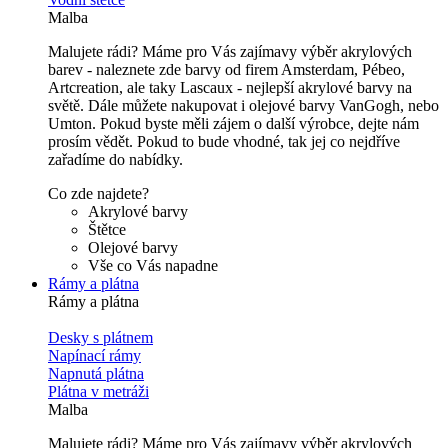
Malba
Malujete rádi? Máme pro Vás zajímavy výběr akrylových
barev - naleznete zde barvy od firem Amsterdam, Pébeo,
Artcreation, ale taky Lascaux - nejlepší akrylové barvy na
světě. Dále můžete nakupovat i olejové barvy VanGogh, nebo
Umton. Pokud byste měli zájem o další výrobce, dejte nám
prosím vědět. Pokud to bude vhodné, tak jej co nejdříve
zařadíme do nabídky.
Co zde najdete?
Akrylové barvy
Štětce
Olejové barvy
Vše co Vás napadne
Rámy a plátna
Rámy a plátna
Desky s plátnem
Napínací rámy
Napnutá plátna
Plátna v metráži
Malba
Malujete rádi? Máme pro Vás zajímavy výběr akrylových