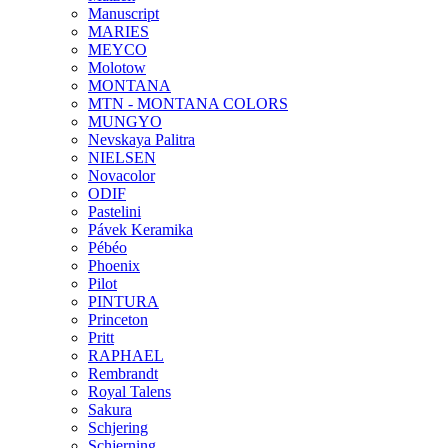
Manuscript
MARIES
MEYCO
Molotow
MONTANA
MTN - MONTANA COLORS
MUNGYO
Nevskaya Palitra
NIELSEN
Novacolor
ODIF
Pastelini
Pávek Keramika
Pébéo
Phoenix
Pilot
PINTURA
Princeton
Pritt
RAPHAEL
Rembrandt
Royal Talens
Sakura
Schjering
Schjerning