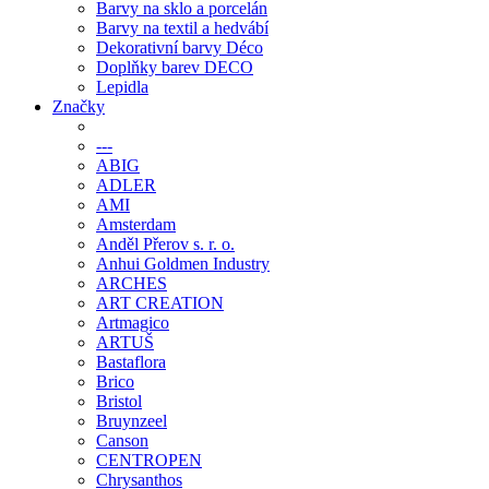
Barvy na sklo a porcelán
Barvy na textil a hedvábí
Dekorativní barvy Déco
Doplňky barev DECO
Lepidla
Značky
---
ABIG
ADLER
AMI
Amsterdam
Anděl Přerov s. r. o.
Anhui Goldmen Industry
ARCHES
ART CREATION
Artmagico
ARTUŠ
Bastaflora
Brico
Bristol
Bruynzeel
Canson
CENTROPEN
Chrysanthos