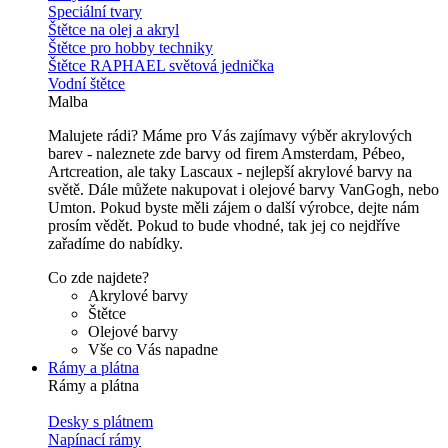
Speciální tvary
Štětce na olej a akryl
Štětce pro hobby techniky
Štětce RAPHAEL světová jednička
Vodní štětce
Malba
Malujete rádi? Máme pro Vás zajímavy výběr akrylových
barev - naleznete zde barvy od firem Amsterdam, Pébeo,
Artcreation, ale taky Lascaux - nejlepší akrylové barvy na
světě. Dále můžete nakupovat i olejové barvy VanGogh, nebo
Umton. Pokud byste měli zájem o další výrobce, dejte nám
prosím vědět. Pokud to bude vhodné, tak jej co nejdříve
zařadíme do nabídky.
Co zde najdete?
Akrylové barvy
Štětce
Olejové barvy
Vše co Vás napadne
Rámy a plátna
Rámy a plátna
Desky s plátnem
Napínací rámy