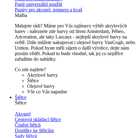
Papír univerzální použití
Papíry pro akvarel, temperu a kvaš
Malba
Malujete rádi? Máme pro Vás zajímavy výběr akrylových
barev - naleznete zde barvy od firem Amsterdam, Pébeo,
Artcreation, ale taky Lascaux - nejlepší akrylové barvy na
světě. Dále můžete nakupovat i olejové barvy VanGogh, nebo
Umton. Pokud byste měli zájem o další výrobce, dejte nám
prosím vědět. Pokud to bude vhodné, tak jej co nejdříve
zařadíme do nabídky.
Co zde najdete?
Akrylové barvy
Štětce
Olejové barvy
Vše co Vás napadne
Štětce
Štětce
Akvarel
Cestovní skládací štětce
Čistění štětců
Doplňky ke štětcům
Sady štětců