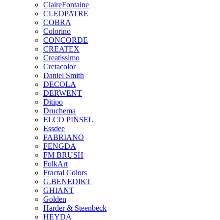
ClaireFontaine
CLEOPATRE
COBRA
Colorino
CONCORDE
CREATEX
Creatissimo
Cretacolor
Daniel Smith
DECOLA
DERWENT
Ditipo
Druchema
ELCO PINSEL
Essdee
FABRIANO
FENGDA
FM BRUSH
FolkArt
Fractal Colors
G.BENEDIKT
GHIANT
Golden
Harder & Steenbeck
HEYDA