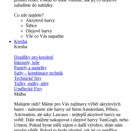
zařadíme do nabídky.
Co zde najdete?
Akrylové barvy
Štětce
Olejové barvy
Vše co Vás napadne
Kresba
Kresba
Doplňky pro kreslení
Inkousty, tuše
Pastely a pastelky
Sady – kombinace technik
Technické fixy
Tužky, rudky, uhly
Umělecké Fixy
Malba
Malujete rádi? Máme pro Vás zajímavy výběr akrylových
barev - naleznete zde barvy od firem Amsterdam, Pébeo,
Artcreation, ale taky Lascaux - nejlepší akrylové barvy na
světě. Dále můžete nakupovat i olejové barvy VanGogh, nebo
Umton. Pokud byste měli zájem o další výrobce, dejte nám
prosím vědět. Pokud to bude vhodné, tak jej co nejdříve