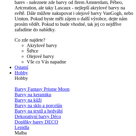
barev - naleznete zde barvy od firem Amsterdam, Pébeo,
Artcreation, ale taky Lascaux - nejlepší akrylové barvy na
světě. Dále můžete nakupovat i olejové barvy VanGogh, nebo
Umton. Pokud byste měli zájem o další výrobce, dejte nám
prosím vědět. Pokud to bude vhodné, tak jej co nejdříve
zařadíme do nabídky.
Co zde najdete?
Akrylové barvy
Štětce
Olejové barvy
Vše co Vás napadne
Ostatní
Hobby
Hobby
Barvy Fantasy Prisme Moon
Barvy na keramiku
Barvy na kůži
Barvy na sklo a porcelán
Barvy na textil a hedvábí
Dekorativní barvy Déco
Doplňky barev DECO
Lepidla
Malba