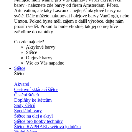
barev - naleznete zde barvy od firem Amsterdam, Pébeo,
Artcreation, ale taky Lascaux - nejlepší akrylové barvy na
světě. Dále můžete nakupovat i olejové barvy VanGogh, nebo
Umton. Pokud byste měli zájem o další výrobce, dejte nám
prosím vědět. Pokud to bude vhodné, tak jej co nejdříve
zařadíme do nabídky.
Co zde najdete?
Akrylové barvy
Štětce
Olejové barvy
Vše co Vás napadne
Štětce
Štětce
Akvarel
Cestovní skládací štětce
Čistění štětců
Doplňky ke štětcům
Sady štětců
Speciální tvary
Štětce na olej a akryl
Štětce pro hobby techniky
Štětce RAPHAEL světová jednička
Vodní štětce