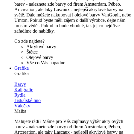
barev - naleznete zde barvy od firem Amsterdam, Pébeo,
Artcreation, ale taky Lascaux - nejlepší akrylové barvy na
světě. Dále můžete nakupovat i olejové barvy VanGogh, nebo
Umton. Pokud byste měli zájem o další výrobce, dejte nám
prosím vědět. Pokud to bude vhodné, tak jej co nejdříve
zařadíme do nabídky.
Co zde najdete?
Akrylové barvy
Štětce
Olejové barvy
Vše co Vás napadne
Grafika
Grafika
Barvy
Kaligrafie
Rydla
Tiskařské lino
Válečky
Malba
Malujete rádi? Máme pro Vás zajímavy výběr akrylových
barev - naleznete zde barvy od firem Amsterdam, Pébeo,
Artcreation, ale taky Lascaux - nejlepší akrylové barvy na