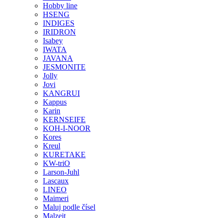
Hobby line
HSENG
INDIGES
IRIDRON
Isabey
IWATA
JAVANA
JESMONITE
Jolly
Jovi
KANGRUI
Kappus
Karin
KERNSEIFE
KOH-I-NOOR
Kores
Kreul
KURETAKE
KW-triO
Larson-Juhl
Lascaux
LINEO
Maimeri
Maluj podle čísel
Malzeit