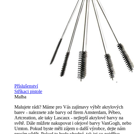
Příslušenství
Stříkaci pistole
Malba
Malujete rádi? Máme pro Vás zajímavy výběr akrylových
barev - naleznete zde barvy od firem Amsterdam, Pébeo,
Artcreation, ale taky Lascaux - nejlepší akrylové barvy na
světě. Dále můžete nakupovat i olejové barvy VanGogh, nebo
Umton. Pokud byste měli zájem o další výrobce, dejte nám
prosím vědět. Pokud to bude vhodné, tak jej co nejdříve