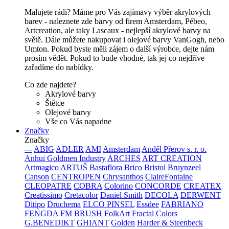
Malujete rádi? Máme pro Vás zajímavy výběr akrylových
barev - naleznete zde barvy od firem Amsterdam, Pébeo,
Artcreation, ale taky Lascaux - nejlepší akrylové barvy na
světě. Dále můžete nakupovat i olejové barvy VanGogh, nebo
Umton. Pokud byste měli zájem o další výrobce, dejte nám
prosím vědět. Pokud to bude vhodné, tak jej co nejdříve
zařadíme do nabídky.
Co zde najdete?
Akrylové barvy
Štětce
Olejové barvy
Vše co Vás napadne
Značky
Značky
---
ABIG
ADLER
AMI
Amsterdam
Anděl Přerov s. r. o.
Anhui Goldmen Industry
ARCHES
ART CREATION
Artmagico
ARTUŠ
Bastaflora
Brico
Bristol
Bruynzeel
Canson
CENTROPEN
Chrysanthos
ClaireFontaine
CLEOPATRE
COBRA
Colorino
CONCORDE
CREATEX
Creatissimo
Cretacolor
Daniel Smith
DECOLA
DERWENT
Ditipo
Druchema
ELCO PINSEL
Essdee
FABRIANO
FENGDA
FM BRUSH
FolkArt
Fractal Colors
G.BENEDIKT
GHIANT
Golden
Harder & Steenbeck