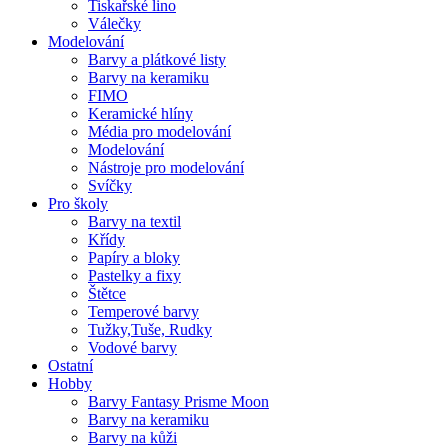
Tiskařské lino
Válečky
Modelování
Barvy a plátkové listy
Barvy na keramiku
FIMO
Keramické hlíny
Média pro modelování
Modelování
Nástroje pro modelování
Svíčky
Pro školy
Barvy na textil
Křídy
Papíry a bloky
Pastelky a fixy
Štětce
Temperové barvy
Tužky,Tuše, Rudky
Vodové barvy
Ostatní
Hobby
Barvy Fantasy Prisme Moon
Barvy na keramiku
Barvy na kůži