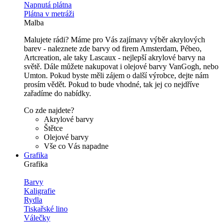
Napnutá plátna
Plátna v metráži
Malba
Malujete rádi? Máme pro Vás zajímavy výběr akrylových
barev - naleznete zde barvy od firem Amsterdam, Pébeo,
Artcreation, ale taky Lascaux - nejlepší akrylové barvy na
světě. Dále můžete nakupovat i olejové barvy VanGogh, nebo
Umton. Pokud byste měli zájem o další výrobce, dejte nám
prosím vědět. Pokud to bude vhodné, tak jej co nejdříve
zařadíme do nabídky.
Co zde najdete?
Akrylové barvy
Štětce
Olejové barvy
Vše co Vás napadne
Grafika
Grafika
Barvy
Kaligrafie
Rydla
Tiskařské lino
Válečky