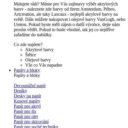
Malujete rádi? Máme pro Vás zajímavy výběr akrylových
barev - naleznete zde barvy od firem Amsterdam, Pébeo,
Artcreation, ale taky Lascaux - nejlepší akrylové barvy na
světě. Dále můžete nakupovat i olejové barvy VanGogh, nebo
Umton. Pokud byste měli zájem o další výrobce, dejte nám
prosím vědět. Pokud to bude vhodné, tak jej co nejdříve
zařadíme do nabídky.
Co zde najdete?
Akrylové barvy
Štětce
Olejové barvy
Vše co Vás napadne
Papíry a bloky
Papíry a bloky
Decoupážní papír
Deníky
Desky na papír
Kusové papíry
Papír pro akryl
Papír pro fix
Papír pro olej
Papír pro skicování
Papír pro suché techniky