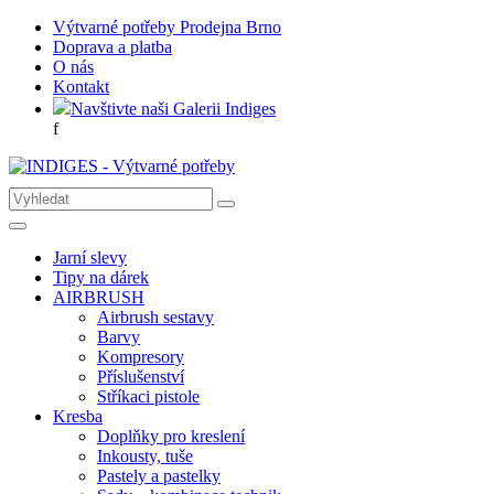
Výtvarné potřeby Prodejna Brno
Doprava a platba
O nás
Kontakt
Navštivte naši Galerii Indiges
f
Jarní slevy
Tipy na dárek
AIRBRUSH
Airbrush sestavy
Barvy
Kompresory
Příslušenství
Stříkaci pistole
Kresba
Doplňky pro kreslení
Inkousty, tuše
Pastely a pastelky