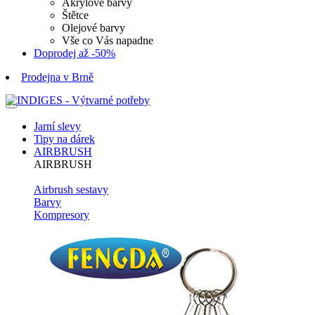
Akrylové barvy
Štětce
Olejové barvy
Vše co Vás napadne
Doprodej až -50%
Prodejna v Brně
Jarní slevy
Tipy na dárek
AIRBRUSH
AIRBRUSH
Airbrush sestavy
Barvy
Kompresory