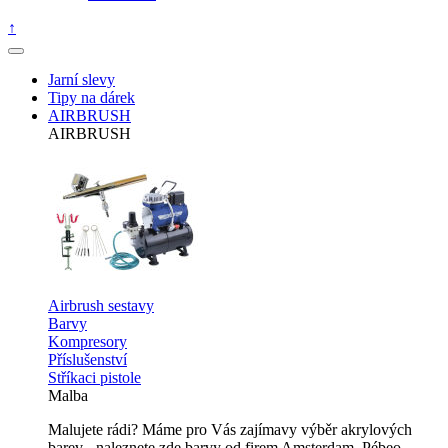
↑
Jarní slevy
Tipy na dárek
AIRBRUSH
AIRBRUSH
Airbrush sestavy
Barvy
Kompresory
Příslušenství
Stříkaci pistole
Malba
Malujete rádi? Máme pro Vás zajímavy výběr akrylových
barev - naleznete zde barvy od firem Amsterdam, Pébeo,