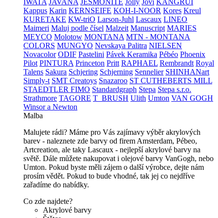
IWATA
JAVANA
JESMONITE
Jolly
Jovi
KANGRUI
Kappus
Karin
KERNSEIFE
KOH-I-NOOR
Kores
Kreul
KURETAKE
KW-triO
Larson-Juhl
Lascaux
LINEO
Maimeri
Maluj podle čísel
Malzeit
Manuscript
MARIES
MEYCO
Molotow
MONTANA
MTN - MONTANA
COLORS
MUNGYO
Nevskaya Palitra
NIELSEN
Novacolor
ODIF
Pastelini
Pávek Keramika
Pébéo
Phoenix
Pilot
PINTURA
Princeton
Pritt
RAPHAEL
Rembrandt
Royal
Talens
Sakura
Schjering
Schjerning
Sennelier
SHINHANart
Simply-t
SMT Creatoys
Snazaroo
ST CUTHEBERTS MILL
STAEDTLER FIMO
Standardgraph
Stepa
Stepa s.r.o.
Strathmore
TAGORE
T_BRUSH
Ulith
Umton
VAN GOGH
Winsor a Newton
Malba
Malujete rádi? Máme pro Vás zajímavy výběr akrylových
barev - naleznete zde barvy od firem Amsterdam, Pébeo,
Artcreation, ale taky Lascaux - nejlepší akrylové barvy na
světě. Dále můžete nakupovat i olejové barvy VanGogh, nebo
Umton. Pokud byste měli zájem o další výrobce, dejte nám
prosím vědět. Pokud to bude vhodné, tak jej co nejdříve
zařadíme do nabídky.
Co zde najdete?
Akrylové barvy