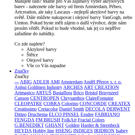
Malujete rádi? Máme pro Vás zajímavy výběr akrylových
barev - naleznete zde barvy od firem Amsterdam, Pébeo,
Artcreation, ale taky Lascaux - nejlepší akrylové barvy na
světě. Dále můžete nakupovat i olejové barvy VanGogh, nebo
Umton. Pokud byste měli zájem o další výrobce, dejte nám
prosím vědět. Pokud to bude vhodné, tak jej co nejdříve
zařadíme do nabídky.
Co zde najdete?
Akrylové barvy
Štětce
Olejové barvy
Vše co Vás napadne
Značky
Značky
---
ABIG
ADLER
AMI
Amsterdam
Anděl Přerov s. r. o.
Anhui Goldmen Industry
ARCHES
ART CREATION
Artmagico
ARTUŠ
Bastaflora
Brico
Bristol
Bruynzeel
Canson
CENTROPEN
Chrysanthos
ClaireFontaine
CLEOPATRE
COBRA
Colorino
CONCORDE
CREATEX
Creatissimo
Cretacolor
Daniel Smith
DECOLA
DERWENT
Ditipo
Druchema
ELCO PINSEL
Essdee
FABRIANO
FENGDA
FM BRUSH
FolkArt
Fractal Colors
G.BENEDIKT
GHIANT
Golden
Harder & Steenbeck
HEYDA
Hobby line
HSENG
INDIGES
IRIDRON
Isabey