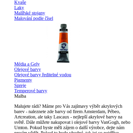
Kvaše
Laky
Malířské stojany
Malování podle čísel
Média a Gely
Olejové barvy
Olejové barvy ředitelné vodou
Pigmenty
Spreje
Temperové barvy
Malba
Malujete rádi? Máme pro Vás zajímavy výběr akrylových
barev - naleznete zde barvy od firem Amsterdam, Pébeo,
Artcreation, ale taky Lascaux - nejlepší akrylové barvy na
světě. Dále můžete nakupovat i olejové barvy VanGogh, nebo
Umton. Pokud byste měli zájem o další výrobce, dejte nám
prosím vědět. Pokud to bude vhodné, tak jej co nejdříve