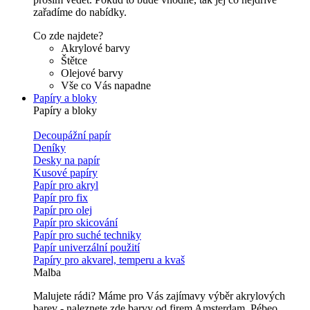
zařadíme do nabídky.
Co zde najdete?
Akrylové barvy
Štětce
Olejové barvy
Vše co Vás napadne
Papíry a bloky
Papíry a bloky
Decoupážní papír
Deníky
Desky na papír
Kusové papíry
Papír pro akryl
Papír pro fix
Papír pro olej
Papír pro skicování
Papír pro suché techniky
Papír univerzální použití
Papíry pro akvarel, temperu a kvaš
Malba
Malujete rádi? Máme pro Vás zajímavy výběr akrylových
barev - naleznete zde barvy od firem Amsterdam, Pébeo,