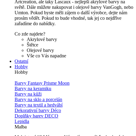
Artcreation, ale taky Lascaux - nejlepší akrylové barvy na
světě. Dále můžete nakupovat i olejové barvy VanGogh, nebo
Umton. Pokud byste měli zájem o další výrobce, dejte nám
prosím vědět. Pokud to bude vhodné, tak jej co nejdříve
zařadíme do nabídky.
Co zde najdete?
Akrylové barvy
Štětce
Olejové barvy
Vše co Vás napadne
Ostatní
Hobby
Hobby
Barvy Fantasy Prisme Moon
Barvy na keramiku
Barvy na kůži
Barvy na sklo a porcelán
Barvy na textil a hedvábí
Dekorativní barvy Déco
Doplňky barev DECO
Lepidla
Malba