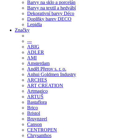
Barvy na sklo a porcelán
Barvy na textil a hedvábí
Dekorativní barvy Déco
Doplňky barev DECO
Lepidla
Značky
---
ABIG
ADLER
AMI
Amsterdam
Anděl Přerov s. r. o.
Anhui Goldmen Industry
ARCHES
ART CREATION
Artmagico
ARTUŠ
Bastaflora
Brico
Bristol
Bruynzeel
Canson
CENTROPEN
Chrysanthos