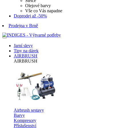
Štětce
Olejové barvy
Vše co Vás napadne
Doprodej až -50%
Prodejna v Brně
Jarní slevy
Tipy na dárek
AIRBRUSH
AIRBRUSH
Airbrush sestavy
Barvy
Kompresory
Příslušenství