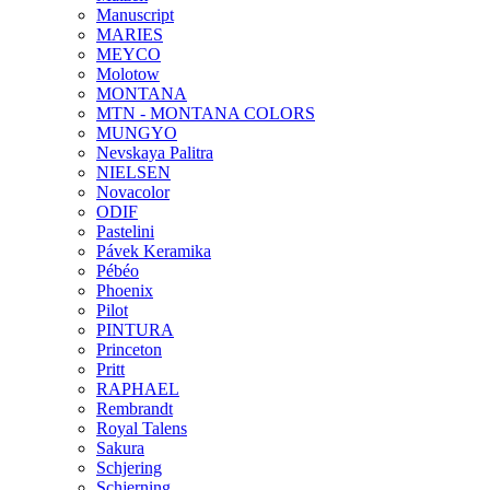
Manuscript
MARIES
MEYCO
Molotow
MONTANA
MTN - MONTANA COLORS
MUNGYO
Nevskaya Palitra
NIELSEN
Novacolor
ODIF
Pastelini
Pávek Keramika
Pébéo
Phoenix
Pilot
PINTURA
Princeton
Pritt
RAPHAEL
Rembrandt
Royal Talens
Sakura
Schjering
Schjerning