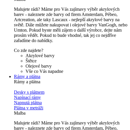
Malujete rádi? Máme pro Vás zajímavy výběr akrylových
barev - naleznete zde barvy od firem Amsterdam, Pébeo,
Artcreation, ale taky Lascaux - nejlepší akrylové barvy na
světě. Dále můžete nakupovat i olejové barvy VanGogh, nebo
Umton. Pokud byste měli zájem o další výrobce, dejte nám
prosím vědět. Pokud to bude vhodné, tak jej co nejdříve
zařadíme do nabídky.
Co zde najdete?
Akrylové barvy
Štětce
Olejové barvy
Vše co Vás napadne
Rámy a plátna
Rámy a plátna
Desky s plátnem
Napínací rámy
Napnutá plátna
Plátna v metráži
Malba
Malujete rádi? Máme pro Vás zajímavy výběr akrylových
barev - naleznete zde barvy od firem Amsterdam, Pébeo,