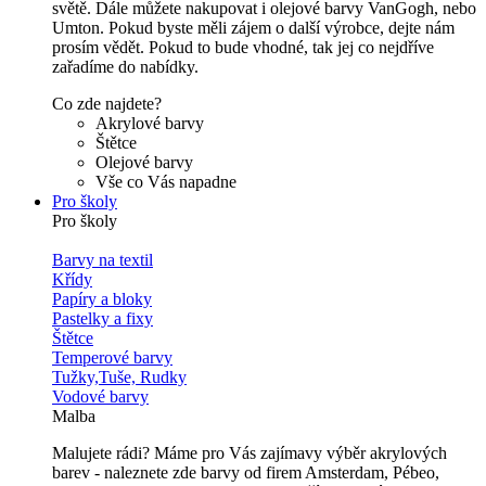
světě. Dále můžete nakupovat i olejové barvy VanGogh, nebo
Umton. Pokud byste měli zájem o další výrobce, dejte nám
prosím vědět. Pokud to bude vhodné, tak jej co nejdříve
zařadíme do nabídky.
Co zde najdete?
Akrylové barvy
Štětce
Olejové barvy
Vše co Vás napadne
Pro školy
Pro školy
Barvy na textil
Křídy
Papíry a bloky
Pastelky a fixy
Štětce
Temperové barvy
Tužky,Tuše, Rudky
Vodové barvy
Malba
Malujete rádi? Máme pro Vás zajímavy výběr akrylových
barev - naleznete zde barvy od firem Amsterdam, Pébeo,