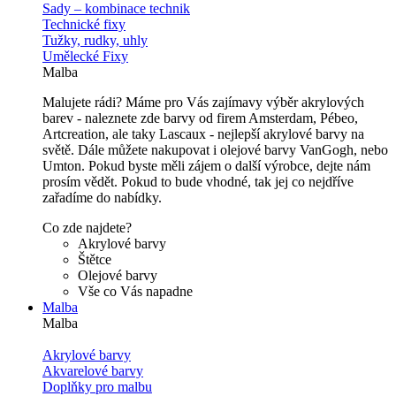
Sady – kombinace technik
Technické fixy
Tužky, rudky, uhly
Umělecké Fixy
Malba
Malujete rádi? Máme pro Vás zajímavy výběr akrylových
barev - naleznete zde barvy od firem Amsterdam, Pébeo,
Artcreation, ale taky Lascaux - nejlepší akrylové barvy na
světě. Dále můžete nakupovat i olejové barvy VanGogh, nebo
Umton. Pokud byste měli zájem o další výrobce, dejte nám
prosím vědět. Pokud to bude vhodné, tak jej co nejdříve
zařadíme do nabídky.
Co zde najdete?
Akrylové barvy
Štětce
Olejové barvy
Vše co Vás napadne
Malba
Malba
Akrylové barvy
Akvarelové barvy
Doplňky pro malbu