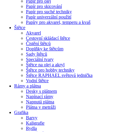
Papír pro olej
Papír pro skicování
Papír pro suché techniky
Papír univerzální použití
Papíry pro akvarel, temperu a kvaš
Štětce
Akvarel
Cestovní skládací štětce
Čistění štětců
Doplňky ke štětcům
Sady štětců
Speciální tvary
Štětce na olej a akryl
Štětce pro hobby techniky
Štětce RAPHAEL světová jednička
Vodní štětce
Rámy a plátna
Desky s plátnem
Napínací rámy
Napnutá plátna
Plátna v metráži
Grafika
Barvy
Kaligrafie
Rydla