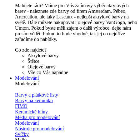
Malujete rádi? Máme pro Vás zajímavy výběr akrylových
barev - naleznete zde barvy od firem Amsterdam, Pébeo,
Artcreation, ale taky Lascaux - nejlepší akrylové barvy na
světě. Dále můžete nakupovat i olejové barvy VanGogh, nebo
Umton. Pokud byste měli zájem o další výrobce, dejte nám
prosím vědět. Pokud to bude vhodné, tak jej co nejdříve
zařadíme do nabídky.
Co zde najdete?
Akrylové barvy
Štětce
Olejové barvy
Vše co Vás napadne
Modelování
Modelování
Barvy a plátkové listy
Barvy na keramiku
FIMO
Keramické hlíny
Média pro modelování
Modelování
Nástroje pro modelování
Svíčky
Malba