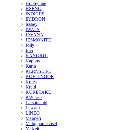
Hobby line
HSENG
INDIGES
IRIDRON
Isabey
IWATA
JAVANA
JESMONITE
Jolly
Jovi
KANGRUI
Kappus
Karin
KERNSEIFE
KOH-I-NOOR
Kores
Kreul
KURETAKE
KW-triO
Larson-Juhl
Lascaux
LINEO
Maimeri
Maluj podle čísel
Malzeit