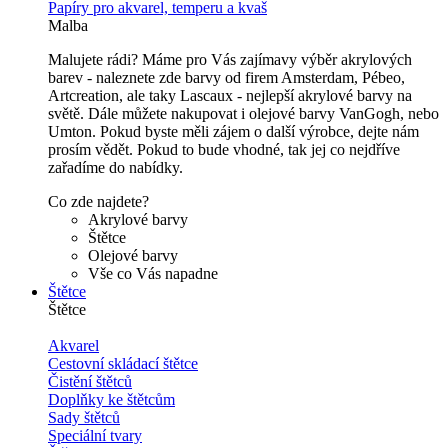
Papíry pro akvarel, temperu a kvaš
Malba
Malujete rádi? Máme pro Vás zajímavy výběr akrylových
barev - naleznete zde barvy od firem Amsterdam, Pébeo,
Artcreation, ale taky Lascaux - nejlepší akrylové barvy na
světě. Dále můžete nakupovat i olejové barvy VanGogh, nebo
Umton. Pokud byste měli zájem o další výrobce, dejte nám
prosím vědět. Pokud to bude vhodné, tak jej co nejdříve
zařadíme do nabídky.
Co zde najdete?
Akrylové barvy
Štětce
Olejové barvy
Vše co Vás napadne
Štětce
Štětce
Akvarel
Cestovní skládací štětce
Čistění štětců
Doplňky ke štětcům
Sady štětců
Speciální tvary