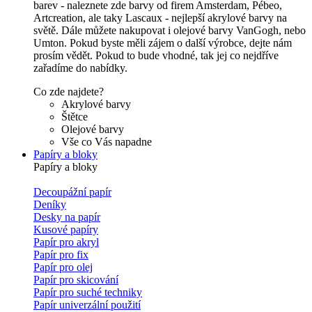
barev - naleznete zde barvy od firem Amsterdam, Pébeo,
Artcreation, ale taky Lascaux - nejlepší akrylové barvy na
světě. Dále můžete nakupovat i olejové barvy VanGogh, nebo
Umton. Pokud byste měli zájem o další výrobce, dejte nám
prosím vědět. Pokud to bude vhodné, tak jej co nejdříve
zařadíme do nabídky.
Co zde najdete?
Akrylové barvy
Štětce
Olejové barvy
Vše co Vás napadne
Papíry a bloky
Papíry a bloky
Decoupážní papír
Deníky
Desky na papír
Kusové papíry
Papír pro akryl
Papír pro fix
Papír pro olej
Papír pro skicování
Papír pro suché techniky
Papír univerzální použití