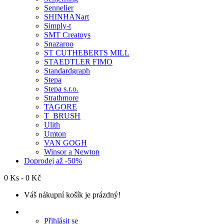
Sennelier
SHINHANart
Simply-t
SMT Creatoys
Snazaroo
ST CUTHEBERTS MILL
STAEDTLER FIMO
Standardgraph
Stepa
Stepa s.r.o.
Strathmore
TAGORE
T_BRUSH
Ulith
Umton
VAN GOGH
Winsor a Newton
Doprodej až -50%
0 Ks - 0 Kč
Váš nákupní košík je prázdný!
Přihlásit se