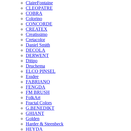
ClaireFontaine
CLEOPATRE
COBRA
Colorino
CONCORDE
CREATEX
Creatissimo
Cretacolor
Daniel Smith
DECOLA
DERWENT
Ditipo
Druchema
ELCO PINSEL
Essdee
FABRIANO
FENGDA
FM BRUSH
FolkArt
Fractal Colors
G.BENEDIKT
GHIANT
Golden
Harder & Steenbeck
HEYDA