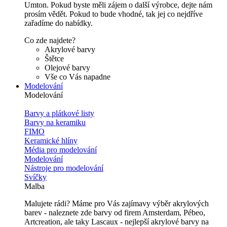
Umton. Pokud byste měli zájem o další výrobce, dejte nám
prosím vědět. Pokud to bude vhodné, tak jej co nejdříve
zařadíme do nabídky.
Co zde najdete?
Akrylové barvy
Štětce
Olejové barvy
Vše co Vás napadne
Modelování
Modelování
Barvy a plátkové listy
Barvy na keramiku
FIMO
Keramické hlíny
Média pro modelování
Modelování
Nástroje pro modelování
Svíčky
Malba
Malujete rádi? Máme pro Vás zajímavy výběr akrylových
barev - naleznete zde barvy od firem Amsterdam, Pébeo,
Artcreation, ale taky Lascaux - nejlepší akrylové barvy na