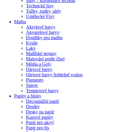
Sady – kombinace technik
Technické fixy
Tužky, rudky, uhly
Umělecké Fixy
Malba
Akrylové barvy
Akvarelové barvy
Doplňky pro malbu
Kvaše
Laky
Malířské stojany
Malování podle čísel
Média a Gely
Olejové barvy
Olejové barvy ředitelné vodou
Pigmenty
Spreje
Temperové barvy
Papíry a bloky
Decoupážní papír
Deníky
Desky na papír
Kusové papíry
Papír pro akryl
Papír pro fix