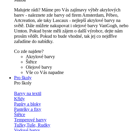
Malujete rádi? Máme pro Vás zajímavy výběr akrylových
barev - naleznete zde barvy od firem Amsterdam, Pébeo,
Artcreation, ale taky Lascaux - nejlepší akrylové barvy na
světě. Dále můžete nakupovat i olejové barvy VanGogh, nebo
Umton. Pokud byste měli zájem o další výrobce, dejte nám
prosím vědět. Pokud to bude vhodné, tak jej co nejdříve
zařadíme do nabídky.
Co zde najdete?
Akrylové barvy
Štětce
Olejové barvy
Vše co Vás napadne
Pro školy
Pro školy
Barvy na textil
Křídy
Papíry a bloky
Pastelky a fixy
Štětce
Temperové barvy
Tužky,Tuše, Rudky
Vodové barvy