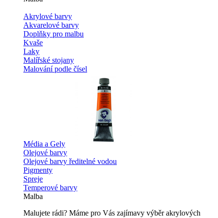
Akrylové barvy
Akvarelové barvy
Doplňky pro malbu
Kvaše
Laky
Malířské stojany
Malování podle čísel
Média a Gely
Olejové barvy
Olejové barvy ředitelné vodou
Pigmenty
Spreje
Temperové barvy
Malba
Malujete rádi? Máme pro Vás zajímavy výběr akrylových