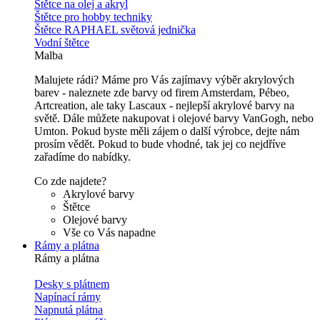
Štětce na olej a akryl
Štětce pro hobby techniky
Štětce RAPHAEL světová jednička
Vodní štětce
Malba
Malujete rádi? Máme pro Vás zajímavy výběr akrylových
barev - naleznete zde barvy od firem Amsterdam, Pébeo,
Artcreation, ale taky Lascaux - nejlepší akrylové barvy na
světě. Dále můžete nakupovat i olejové barvy VanGogh, nebo
Umton. Pokud byste měli zájem o další výrobce, dejte nám
prosím vědět. Pokud to bude vhodné, tak jej co nejdříve
zařadíme do nabídky.
Co zde najdete?
Akrylové barvy
Štětce
Olejové barvy
Vše co Vás napadne
Rámy a plátna
Rámy a plátna
Desky s plátnem
Napínací rámy
Napnutá plátna