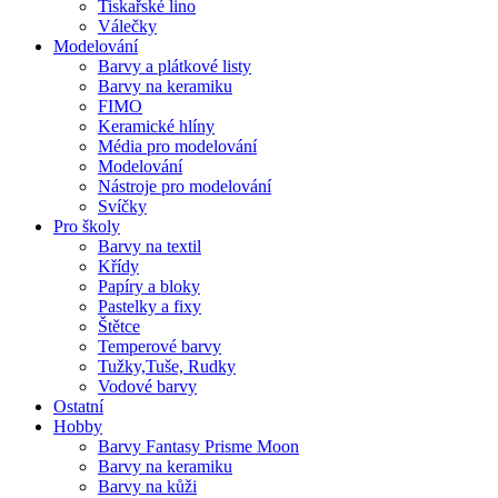
Tiskařské lino
Válečky
Modelování
Barvy a plátkové listy
Barvy na keramiku
FIMO
Keramické hlíny
Média pro modelování
Modelování
Nástroje pro modelování
Svíčky
Pro školy
Barvy na textil
Křídy
Papíry a bloky
Pastelky a fixy
Štětce
Temperové barvy
Tužky,Tuše, Rudky
Vodové barvy
Ostatní
Hobby
Barvy Fantasy Prisme Moon
Barvy na keramiku
Barvy na kůži