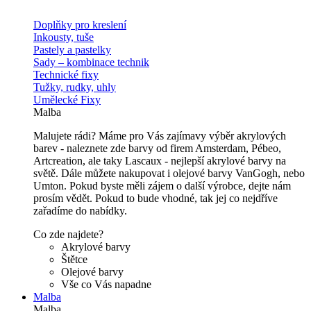
Doplňky pro kreslení
Inkousty, tuše
Pastely a pastelky
Sady – kombinace technik
Technické fixy
Tužky, rudky, uhly
Umělecké Fixy
Malba
Malujete rádi? Máme pro Vás zajímavy výběr akrylových
barev - naleznete zde barvy od firem Amsterdam, Pébeo,
Artcreation, ale taky Lascaux - nejlepší akrylové barvy na
světě. Dále můžete nakupovat i olejové barvy VanGogh, nebo
Umton. Pokud byste měli zájem o další výrobce, dejte nám
prosím vědět. Pokud to bude vhodné, tak jej co nejdříve
zařadíme do nabídky.
Co zde najdete?
Akrylové barvy
Štětce
Olejové barvy
Vše co Vás napadne
Malba
Malba