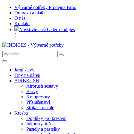
Výtvarné potřeby Prodejna Brno
Doprava a platba
O nás
Kontakt
Navštivte naši Galerii Indiges
f
Jarní slevy
Tipy na dárek
AIRBRUSH
Airbrush sestavy
Barvy
Kompresory
Příslušenství
Stříkaci pistole
Kresba
Doplňky pro kreslení
Inkousty, tuše
Pastely a pastelky