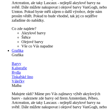
Artcreation, ale taky Lascaux - nejlepší akrylové barvy na
světě. Dále můžete nakupovat i olejové barvy VanGogh, nebo
Umton. Pokud byste měli zájem o další výrobce, dejte nám
prosím vědět. Pokud to bude vhodné, tak jej co nejdříve
zařadíme do nabídky.
Co zde najdete?
Akrylové barvy
Štětce
Olejové barvy
Vše co Vás napadne
Grafika
Grafika
Barvy
Kaligrafie
Rydla
Tiskařské lino
Válečky
Malba
Malujete rádi? Máme pro Vás zajímavy výběr akrylových
barev - naleznete zde barvy od firem Amsterdam, Pébeo,
Artcreation, ale taky Lascaux - nejlepší akrylové barvy na
světě. Dále můžete nakupovat i olejové barvy VanGogh, nebo