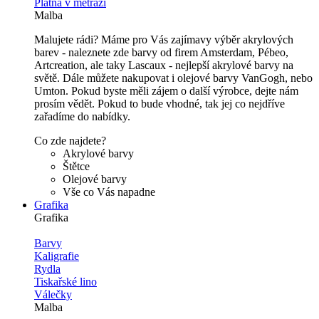
Plátna v metráži
Malba
Malujete rádi? Máme pro Vás zajímavy výběr akrylových
barev - naleznete zde barvy od firem Amsterdam, Pébeo,
Artcreation, ale taky Lascaux - nejlepší akrylové barvy na
světě. Dále můžete nakupovat i olejové barvy VanGogh, nebo
Umton. Pokud byste měli zájem o další výrobce, dejte nám
prosím vědět. Pokud to bude vhodné, tak jej co nejdříve
zařadíme do nabídky.
Co zde najdete?
Akrylové barvy
Štětce
Olejové barvy
Vše co Vás napadne
Grafika
Grafika
Barvy
Kaligrafie
Rydla
Tiskařské lino
Válečky
Malba