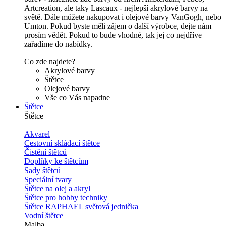
Artcreation, ale taky Lascaux - nejlepší akrylové barvy na
světě. Dále můžete nakupovat i olejové barvy VanGogh, nebo
Umton. Pokud byste měli zájem o další výrobce, dejte nám
prosím vědět. Pokud to bude vhodné, tak jej co nejdříve
zařadíme do nabídky.
Co zde najdete?
Akrylové barvy
Štětce
Olejové barvy
Vše co Vás napadne
Štětce
Štětce
Akvarel
Cestovní skládací štětce
Čistění štětců
Doplňky ke štětcům
Sady štětců
Speciální tvary
Štětce na olej a akryl
Štětce pro hobby techniky
Štětce RAPHAEL světová jednička
Vodní štětce
Malba