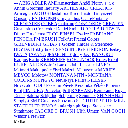
---
ABIG
ADLER
AMI
Amsterdam
Anděl Přerov s. r. o.
Anhui Goldmen Industry
ARCHES
ART CREATION
Artmagico
ARTUŠ
Bastaflora
Brico
Bristol
Bruynzeel
Canson
CENTROPEN
Chrysanthos
ClaireFontaine
CLEOPATRE
COBRA
Colorino
CONCORDE
CREATEX
Creatissimo
Cretacolor
Daniel Smith
DECOLA
DERWENT
Ditipo
Druchema
ELCO PINSEL
Essdee
FABRIANO
FENGDA
FM BRUSH
FolkArt
Fractal Colors
G.BENEDIKT
GHIANT
Golden
Harder & Steenbeck
HEYDA
Hobby line
HSENG
INDIGES
IRIDRON
Isabey
IWATA
JAVANA
JESMONITE
Jolly
Jovi
KANGRUI
Kappus
Karin
KERNSEIFE
KOH-I-NOOR
Kores
Kreul
KURETAKE
KW-triO
Larson-Juhl
Lascaux
LINEO
Maimeri
Maluj podle čísel
Malzeit
Manuscript
MARIES
MEYCO
Molotow
MONTANA
MTN - MONTANA
COLORS
MUNGYO
Nevskaya Palitra
NIELSEN
Novacolor
ODIF
Pastelini
Pávek Keramika
Pébéo
Phoenix
Pilot
PINTURA
Princeton
Pritt
RAPHAEL
Rembrandt
Royal
Talens
Sakura
Schjering
Schjerning
Sennelier
SHINHANart
Simply-t
SMT Creatoys
Snazaroo
ST CUTHEBERTS MILL
STAEDTLER FIMO
Standardgraph
Stepa
Stepa s.r.o.
Strathmore
TAGORE
T_BRUSH
Ulith
Umton
VAN GOGH
Winsor a Newton
Malba