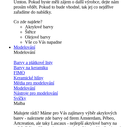
Umton. Pokud byste měli zájem o další výrobce, dejte nám
prosím vědět. Pokud to bude vhodné, tak jej co nejdříve
zařadíme do nabídky.
Co zde najdete?
Akrylové barvy
Štětce
Olejové barvy
Vše co Vás napadne
Modelování
Modelování
Barvy a plátkové listy
Barvy na keramiku
FIMO
Keramické hlíny
Média pro modelování
Modelování
Nástroje pro modelování
Svíčky
Malba
Malujete rádi? Máme pro Vás zajímavy výběr akrylových
barev - naleznete zde barvy od firem Amsterdam, Pébeo,
Artcreation, ale taky Lascaux - nejlepší akrylové barvy na