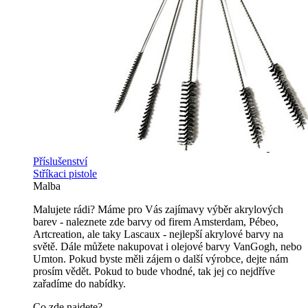
Příslušenství
Stříkaci pistole
Malba
Malujete rádi? Máme pro Vás zajímavy výběr akrylových
barev - naleznete zde barvy od firem Amsterdam, Pébeo,
Artcreation, ale taky Lascaux - nejlepší akrylové barvy na
světě. Dále můžete nakupovat i olejové barvy VanGogh, nebo
Umton. Pokud byste měli zájem o další výrobce, dejte nám
prosím vědět. Pokud to bude vhodné, tak jej co nejdříve
zařadíme do nabídky.
Co zde najdete?