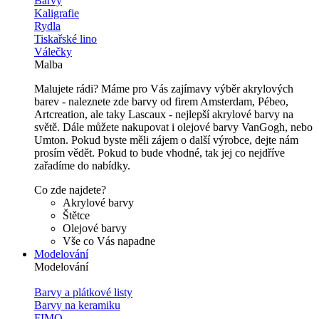
Barvy
Kaligrafie
Rydla
Tiskařské lino
Válečky
Malba
Malujete rádi? Máme pro Vás zajímavy výběr akrylových
barev - naleznete zde barvy od firem Amsterdam, Pébeo,
Artcreation, ale taky Lascaux - nejlepší akrylové barvy na
světě. Dále můžete nakupovat i olejové barvy VanGogh, nebo
Umton. Pokud byste měli zájem o další výrobce, dejte nám
prosím vědět. Pokud to bude vhodné, tak jej co nejdříve
zařadíme do nabídky.
Co zde najdete?
Akrylové barvy
Štětce
Olejové barvy
Vše co Vás napadne
Modelování
Modelování
Barvy a plátkové listy
Barvy na keramiku
FIMO