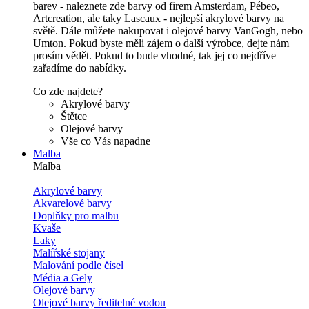
barev - naleznete zde barvy od firem Amsterdam, Pébeo,
Artcreation, ale taky Lascaux - nejlepší akrylové barvy na
světě. Dále můžete nakupovat i olejové barvy VanGogh, nebo
Umton. Pokud byste měli zájem o další výrobce, dejte nám
prosím vědět. Pokud to bude vhodné, tak jej co nejdříve
zařadíme do nabídky.
Co zde najdete?
Akrylové barvy
Štětce
Olejové barvy
Vše co Vás napadne
Malba
Malba
Akrylové barvy
Akvarelové barvy
Doplňky pro malbu
Kvaše
Laky
Malířské stojany
Malování podle čísel
Média a Gely
Olejové barvy
Olejové barvy ředitelné vodou