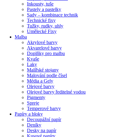
Inkousty, tuše
Pastely a pastelky
Sady – kombinace technik
Technické fixy
Tužky, rudky, uhly
Umělecké Fixy
Malba
Akrylové barvy
Akvarelové barvy
Doplňky pro malbu
Kvaše
Laky
Malířské stojany
Malování podle čísel
Média a Gely
Olejové barvy
Olejové barvy ředitelné vodou
Pigmenty
Spreje
Temperové barvy
Papíry a bloky
Decoupážní papír
Deníky
Desky na papír
Kusové papíry