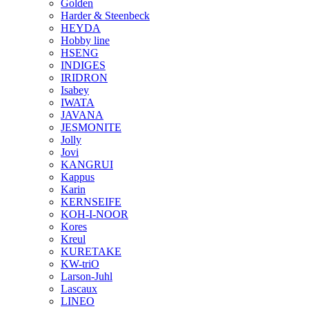
Golden
Harder & Steenbeck
HEYDA
Hobby line
HSENG
INDIGES
IRIDRON
Isabey
IWATA
JAVANA
JESMONITE
Jolly
Jovi
KANGRUI
Kappus
Karin
KERNSEIFE
KOH-I-NOOR
Kores
Kreul
KURETAKE
KW-triO
Larson-Juhl
Lascaux
LINEO