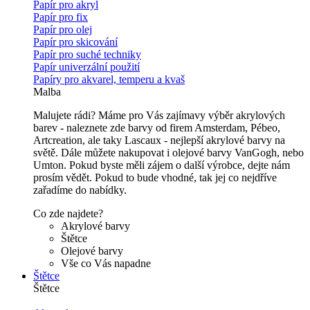
Papír pro akryl
Papír pro fix
Papír pro olej
Papír pro skicování
Papír pro suché techniky
Papír univerzální použití
Papíry pro akvarel, temperu a kvaš
Malba
Malujete rádi? Máme pro Vás zajímavy výběr akrylových
barev - naleznete zde barvy od firem Amsterdam, Pébeo,
Artcreation, ale taky Lascaux - nejlepší akrylové barvy na
světě. Dále můžete nakupovat i olejové barvy VanGogh, nebo
Umton. Pokud byste měli zájem o další výrobce, dejte nám
prosím vědět. Pokud to bude vhodné, tak jej co nejdříve
zařadíme do nabídky.
Co zde najdete?
Akrylové barvy
Štětce
Olejové barvy
Vše co Vás napadne
Štětce
Štětce