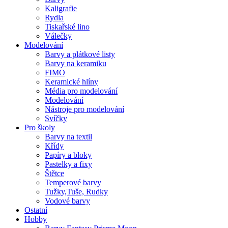
Kaligrafie
Rydla
Tiskařské lino
Válečky
Modelování
Barvy a plátkové listy
Barvy na keramiku
FIMO
Keramické hlíny
Média pro modelování
Modelování
Nástroje pro modelování
Svíčky
Pro školy
Barvy na textil
Křídy
Papíry a bloky
Pastelky a fixy
Štětce
Temperové barvy
Tužky,Tuše, Rudky
Vodové barvy
Ostatní
Hobby