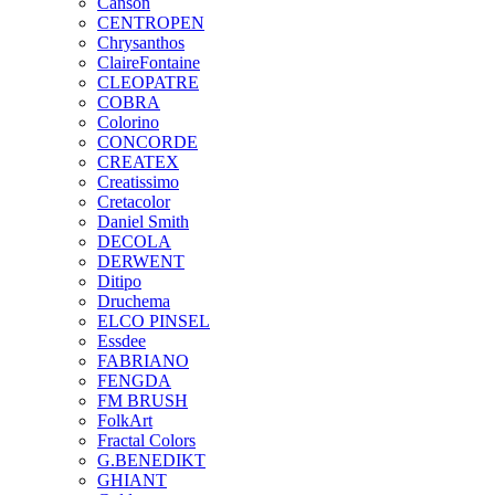
Canson
CENTROPEN
Chrysanthos
ClaireFontaine
CLEOPATRE
COBRA
Colorino
CONCORDE
CREATEX
Creatissimo
Cretacolor
Daniel Smith
DECOLA
DERWENT
Ditipo
Druchema
ELCO PINSEL
Essdee
FABRIANO
FENGDA
FM BRUSH
FolkArt
Fractal Colors
G.BENEDIKT
GHIANT