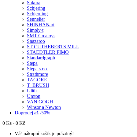
Sakura
Schjering
Schjerning
Sennelier
SHINHANart
Simply-t
SMT Creatoys
Snazaroo
ST CUTHEBERTS MILL
STAEDTLER FIMO
Standardgraph
Stepa
Stepa s.r.o.
Strathmore
TAGORE
T_BRUSH
Ulith
Umton
VAN GOGH
Winsor a Newton
Doprodej až -50%
0 Ks - 0 Kč
Váš nákupní košík je prázdný!