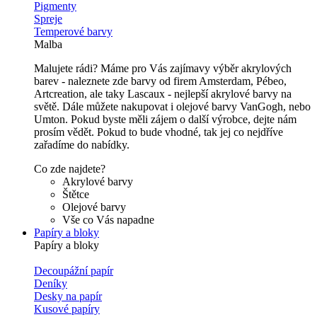
Pigmenty
Spreje
Temperové barvy
Malba
Malujete rádi? Máme pro Vás zajímavy výběr akrylových
barev - naleznete zde barvy od firem Amsterdam, Pébeo,
Artcreation, ale taky Lascaux - nejlepší akrylové barvy na
světě. Dále můžete nakupovat i olejové barvy VanGogh, nebo
Umton. Pokud byste měli zájem o další výrobce, dejte nám
prosím vědět. Pokud to bude vhodné, tak jej co nejdříve
zařadíme do nabídky.
Co zde najdete?
Akrylové barvy
Štětce
Olejové barvy
Vše co Vás napadne
Papíry a bloky
Papíry a bloky
Decoupážní papír
Deníky
Desky na papír
Kusové papíry