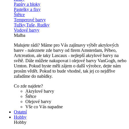
Papíry a bloky
Pastelky a fixy
Štětce
Temperové barvy
Tužky,Tuše, Rudky
Vodové barvy
Malba
Malujete rádi? Máme pro Vás zajímavy výběr akrylových
barev - naleznete zde barvy od firem Amsterdam, Pébeo,
Artcreation, ale taky Lascaux - nejlepší akrylové barvy na
světě. Dále můžete nakupovat i olejové barvy VanGogh, nebo
Umton. Pokud byste měli zájem o další výrobce, dejte nám
prosím vědět. Pokud to bude vhodné, tak jej co nejdříve
zařadíme do nabídky.
Co zde najdete?
Akrylové barvy
Štětce
Olejové barvy
Vše co Vás napadne
Ostatní
Hobby
Hobby