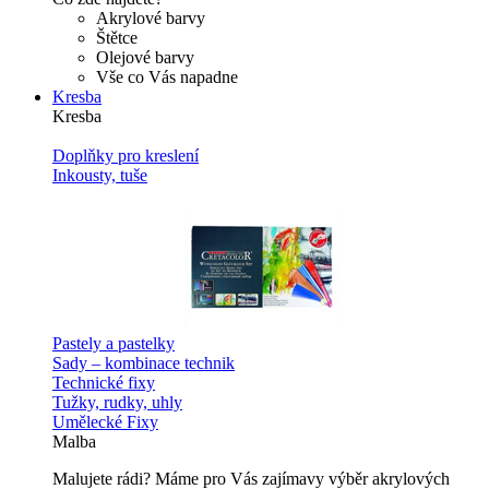
Akrylové barvy
Štětce
Olejové barvy
Vše co Vás napadne
Kresba
Kresba
Doplňky pro kreslení
Inkousty, tuše
Pastely a pastelky
Sady – kombinace technik
Technické fixy
Tužky, rudky, uhly
Umělecké Fixy
Malba
Malujete rádi? Máme pro Vás zajímavy výběr akrylových