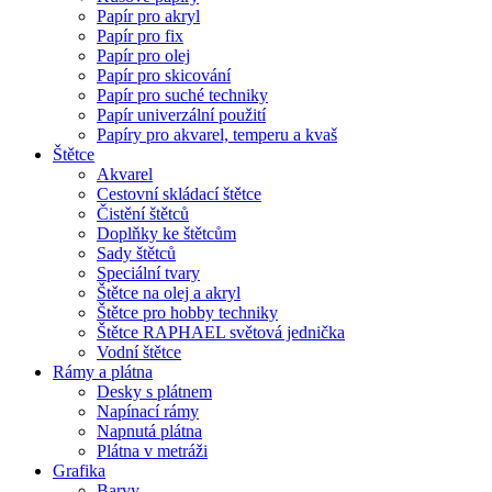
Papír pro akryl
Papír pro fix
Papír pro olej
Papír pro skicování
Papír pro suché techniky
Papír univerzální použití
Papíry pro akvarel, temperu a kvaš
Štětce
Akvarel
Cestovní skládací štětce
Čistění štětců
Doplňky ke štětcům
Sady štětců
Speciální tvary
Štětce na olej a akryl
Štětce pro hobby techniky
Štětce RAPHAEL světová jednička
Vodní štětce
Rámy a plátna
Desky s plátnem
Napínací rámy
Napnutá plátna
Plátna v metráži
Grafika
Barvy