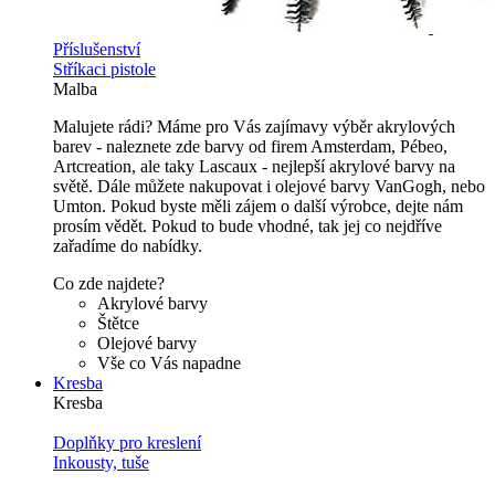
Příslušenství
Stříkaci pistole
Malba
Malujete rádi? Máme pro Vás zajímavy výběr akrylových
barev - naleznete zde barvy od firem Amsterdam, Pébeo,
Artcreation, ale taky Lascaux - nejlepší akrylové barvy na
světě. Dále můžete nakupovat i olejové barvy VanGogh, nebo
Umton. Pokud byste měli zájem o další výrobce, dejte nám
prosím vědět. Pokud to bude vhodné, tak jej co nejdříve
zařadíme do nabídky.
Co zde najdete?
Akrylové barvy
Štětce
Olejové barvy
Vše co Vás napadne
Kresba
Kresba
Doplňky pro kreslení
Inkousty, tuše