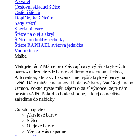
Akvarel
Cestovní skládací štětce
Čistění štětců
Doplňky ke štětcům
Sady štětců
Speciální tvary
Štětce na olej a akryl
Štětce pro hobby techniky
Štětce RAPHAEL světová jednička
Vodní štětce
Malba
Malujete rádi? Máme pro Vás zajímavy výběr akrylových
barev - naleznete zde barvy od firem Amsterdam, Pébeo,
Artcreation, ale taky Lascaux - nejlepší akrylové barvy na
světě. Dále můžete nakupovat i olejové barvy VanGogh, nebo
Umton. Pokud byste měli zájem o další výrobce, dejte nám
prosím vědět. Pokud to bude vhodné, tak jej co nejdříve
zařadíme do nabídky.
Co zde najdete?
Akrylové barvy
Štětce
Olejové barvy
Vše co Vás napadne