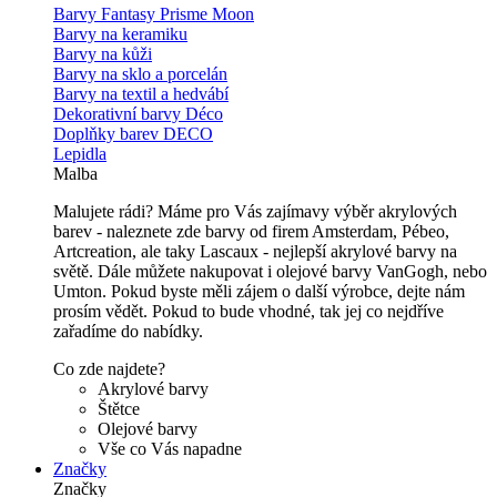
Barvy Fantasy Prisme Moon
Barvy na keramiku
Barvy na kůži
Barvy na sklo a porcelán
Barvy na textil a hedvábí
Dekorativní barvy Déco
Doplňky barev DECO
Lepidla
Malba
Malujete rádi? Máme pro Vás zajímavy výběr akrylových
barev - naleznete zde barvy od firem Amsterdam, Pébeo,
Artcreation, ale taky Lascaux - nejlepší akrylové barvy na
světě. Dále můžete nakupovat i olejové barvy VanGogh, nebo
Umton. Pokud byste měli zájem o další výrobce, dejte nám
prosím vědět. Pokud to bude vhodné, tak jej co nejdříve
zařadíme do nabídky.
Co zde najdete?
Akrylové barvy
Štětce
Olejové barvy
Vše co Vás napadne
Značky
Značky