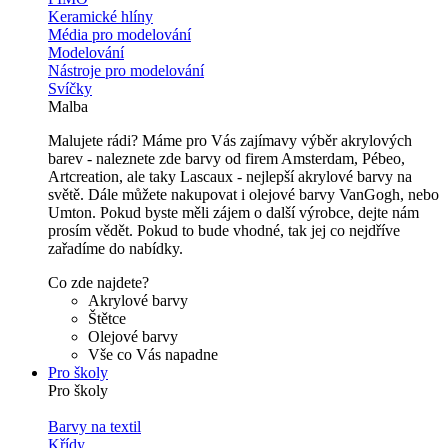
Keramické hlíny
Média pro modelování
Modelování
Nástroje pro modelování
Svíčky
Malba
Malujete rádi? Máme pro Vás zajímavy výběr akrylových
barev - naleznete zde barvy od firem Amsterdam, Pébeo,
Artcreation, ale taky Lascaux - nejlepší akrylové barvy na
světě. Dále můžete nakupovat i olejové barvy VanGogh, nebo
Umton. Pokud byste měli zájem o další výrobce, dejte nám
prosím vědět. Pokud to bude vhodné, tak jej co nejdříve
zařadíme do nabídky.
Co zde najdete?
Akrylové barvy
Štětce
Olejové barvy
Vše co Vás napadne
Pro školy
Pro školy
Barvy na textil
Křídy