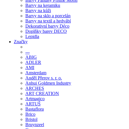
Barvy Fantasy Prisme Moon
Barvy na keramiku
Barvy na kůži
Barvy na sklo a porcelán
Barvy na textil a hedvábí
Dekorativní barvy Déco
Doplňky barev DECO
Lepidla
Značky
---
ABIG
ADLER
AMI
Amsterdam
Anděl Přerov s. r. o.
Anhui Goldmen Industry
ARCHES
ART CREATION
Artmagico
ARTUŠ
Bastaflora
Brico
Bristol
Bruynzeel