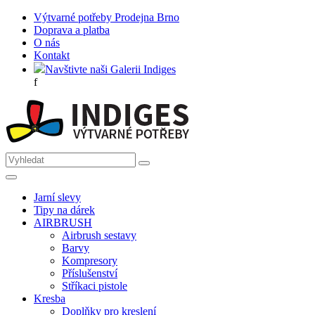
Výtvarné potřeby Prodejna Brno
Doprava a platba
O nás
Kontakt
Navštivte naši Galerii Indiges
f
Jarní slevy
Tipy na dárek
AIRBRUSH
Airbrush sestavy
Barvy
Kompresory
Příslušenství
Stříkaci pistole
Kresba
Doplňky pro kreslení