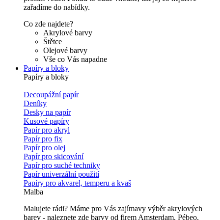
zařadíme do nabídky.
Co zde najdete?
Akrylové barvy
Štětce
Olejové barvy
Vše co Vás napadne
Papíry a bloky
Papíry a bloky
Decoupážní papír
Deníky
Desky na papír
Kusové papíry
Papír pro akryl
Papír pro fix
Papír pro olej
Papír pro skicování
Papír pro suché techniky
Papír univerzální použití
Papíry pro akvarel, temperu a kvaš
Malba
Malujete rádi? Máme pro Vás zajímavy výběr akrylových
barev - naleznete zde barvy od firem Amsterdam, Pébeo,