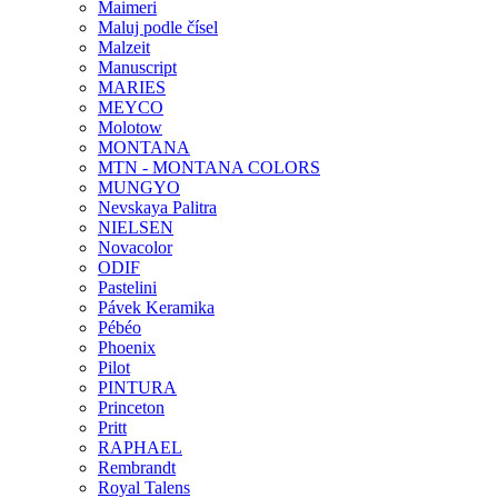
Maimeri
Maluj podle čísel
Malzeit
Manuscript
MARIES
MEYCO
Molotow
MONTANA
MTN - MONTANA COLORS
MUNGYO
Nevskaya Palitra
NIELSEN
Novacolor
ODIF
Pastelini
Pávek Keramika
Pébéo
Phoenix
Pilot
PINTURA
Princeton
Pritt
RAPHAEL
Rembrandt
Royal Talens