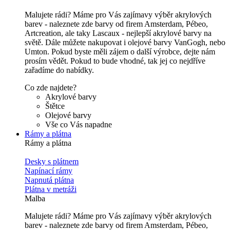
Malujete rádi? Máme pro Vás zajímavy výběr akrylových
barev - naleznete zde barvy od firem Amsterdam, Pébeo,
Artcreation, ale taky Lascaux - nejlepší akrylové barvy na
světě. Dále můžete nakupovat i olejové barvy VanGogh, nebo
Umton. Pokud byste měli zájem o další výrobce, dejte nám
prosím vědět. Pokud to bude vhodné, tak jej co nejdříve
zařadíme do nabídky.
Co zde najdete?
Akrylové barvy
Štětce
Olejové barvy
Vše co Vás napadne
Rámy a plátna
Rámy a plátna
Desky s plátnem
Napínací rámy
Napnutá plátna
Plátna v metráži
Malba
Malujete rádi? Máme pro Vás zajímavy výběr akrylových
barev - naleznete zde barvy od firem Amsterdam, Pébeo,