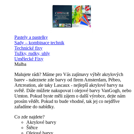
Pastely a pastelky
Sady – kombinace technik
Technické fixy
Tužky, rudky, uhly
Umělecké Fixy
Malba
Malujete rádi? Máme pro Vás zajímavy výběr akrylových
barev - naleznete zde barvy od firem Amsterdam, Pébeo,
Artcreation, ale taky Lascaux - nejlepší akrylové barvy na
světě. Dále můžete nakupovat i olejové barvy VanGogh, nebo
Umton. Pokud byste měli zájem o další výrobce, dejte nám
prosím vědět. Pokud to bude vhodné, tak jej co nejdříve
zařadíme do nabídky.
Co zde najdete?
Akrylové barvy
Štětce
Olejové barvy