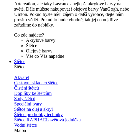
Artcreation, ale taky Lascaux - nejlepší akrylové barvy na
světě. Dále můžete nakupovat i olejové barvy VanGogh, nebo
Umton. Pokud byste měli zájem o další výrobce, dejte nám
prosím vědět. Pokud to bude vhodné, tak jej co nejdříve
zařadíme do nabídky.
Co zde najdete?
Akrylové barvy
Štětce
Olejové barvy
Vše co Vás napadne
Štětce
Štětce
Akvarel
Cestovní skládací štětce
Čistění štětců
Doplňky ke štětcům
Sady štětců
Speciální tvary
Štětce na olej a akryl
Štětce pro hobby techniky
Štětce RAPHAEL světová jednička
Vodní štětce
Malba