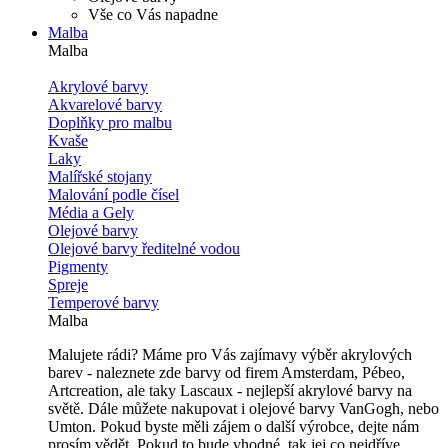
Vše co Vás napadne
Malba
Malba
Akrylové barvy
Akvarelové barvy
Doplňky pro malbu
Kvaše
Laky
Malířské stojany
Malování podle čísel
Média a Gely
Olejové barvy
Olejové barvy ředitelné vodou
Pigmenty
Spreje
Temperové barvy
Malba
Malujete rádi? Máme pro Vás zajímavy výběr akrylových
barev - naleznete zde barvy od firem Amsterdam, Pébeo,
Artcreation, ale taky Lascaux - nejlepší akrylové barvy na
světě. Dále můžete nakupovat i olejové barvy VanGogh, nebo
Umton. Pokud byste měli zájem o další výrobce, dejte nám
prosím vědět. Pokud to bude vhodné, tak jej co nejdříve