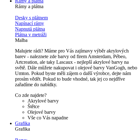
Rámy a plátna
Rámy a plátna
Desky s plátnem
Napínací rámy
Napnutá plátna
Plátna v metráži
Malba
Malujete rádi? Máme pro Vás zajímavy výběr akrylových
barev - naleznete zde barvy od firem Amsterdam, Pébeo,
Artcreation, ale taky Lascaux - nejlepší akrylové barvy na
světě. Dále můžete nakupovat i olejové barvy VanGogh, nebo
Umton. Pokud byste měli zájem o další výrobce, dejte nám
prosím vědět. Pokud to bude vhodné, tak jej co nejdříve
zařadíme do nabídky.
Co zde najdete?
Akrylové barvy
Štětce
Olejové barvy
Vše co Vás napadne
Grafika
Grafika