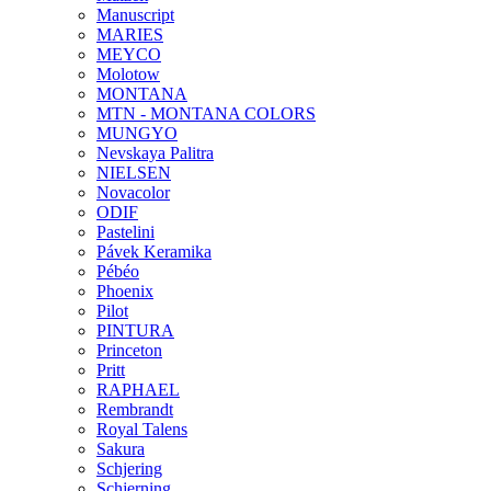
Manuscript
MARIES
MEYCO
Molotow
MONTANA
MTN - MONTANA COLORS
MUNGYO
Nevskaya Palitra
NIELSEN
Novacolor
ODIF
Pastelini
Pávek Keramika
Pébéo
Phoenix
Pilot
PINTURA
Princeton
Pritt
RAPHAEL
Rembrandt
Royal Talens
Sakura
Schjering
Schjerning