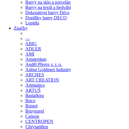
Barvy na sklo a porcelán
Barvy na textil a hedvábí
Dekorativní barvy Déco
Doplňky barev DECO
Lepidla
Značky
---
ABIG
ADLER
AMI
Amsterdam
Anděl Přerov s. r. o.
Anhui Goldmen Industry
ARCHES
ART CREATION
Artmagico
ARTUŠ
Bastaflora
Brico
Bristol
Bruynzeel
Canson
CENTROPEN
Chrysanthos