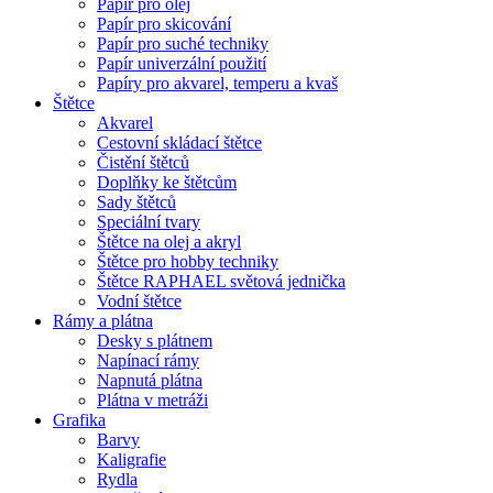
Papír pro olej
Papír pro skicování
Papír pro suché techniky
Papír univerzální použití
Papíry pro akvarel, temperu a kvaš
Štětce
Akvarel
Cestovní skládací štětce
Čistění štětců
Doplňky ke štětcům
Sady štětců
Speciální tvary
Štětce na olej a akryl
Štětce pro hobby techniky
Štětce RAPHAEL světová jednička
Vodní štětce
Rámy a plátna
Desky s plátnem
Napínací rámy
Napnutá plátna
Plátna v metráži
Grafika
Barvy
Kaligrafie
Rydla