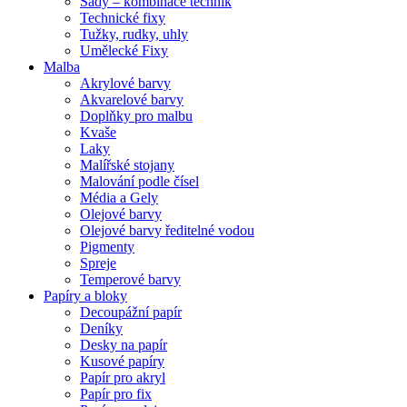
Sady – kombinace technik
Technické fixy
Tužky, rudky, uhly
Umělecké Fixy
Malba
Akrylové barvy
Akvarelové barvy
Doplňky pro malbu
Kvaše
Laky
Malířské stojany
Malování podle čísel
Média a Gely
Olejové barvy
Olejové barvy ředitelné vodou
Pigmenty
Spreje
Temperové barvy
Papíry a bloky
Decoupážní papír
Deníky
Desky na papír
Kusové papíry
Papír pro akryl
Papír pro fix