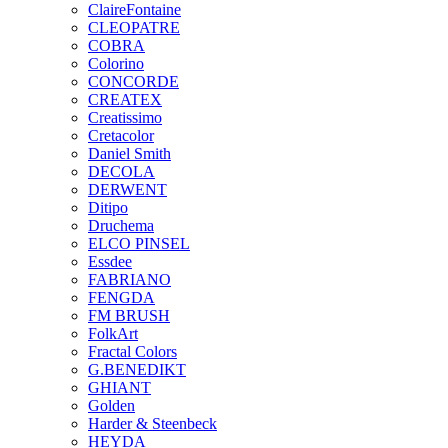
ClaireFontaine
CLEOPATRE
COBRA
Colorino
CONCORDE
CREATEX
Creatissimo
Cretacolor
Daniel Smith
DECOLA
DERWENT
Ditipo
Druchema
ELCO PINSEL
Essdee
FABRIANO
FENGDA
FM BRUSH
FolkArt
Fractal Colors
G.BENEDIKT
GHIANT
Golden
Harder & Steenbeck
HEYDA