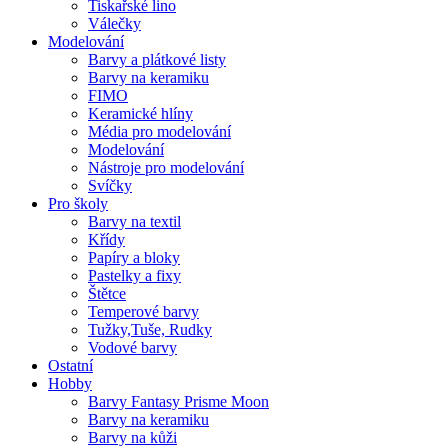
Tiskařské lino
Válečky
Modelování
Barvy a plátkové listy
Barvy na keramiku
FIMO
Keramické hlíny
Média pro modelování
Modelování
Nástroje pro modelování
Svíčky
Pro školy
Barvy na textil
Křídy
Papíry a bloky
Pastelky a fixy
Štětce
Temperové barvy
Tužky,Tuše, Rudky
Vodové barvy
Ostatní
Hobby
Barvy Fantasy Prisme Moon
Barvy na keramiku
Barvy na kůži