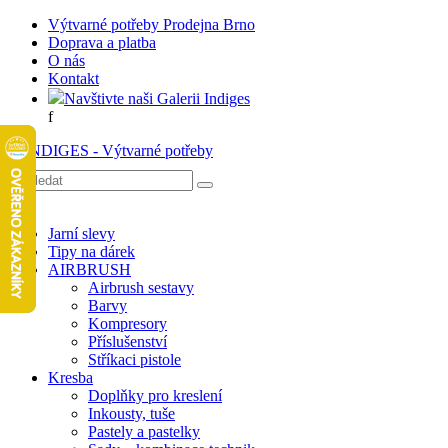
Výtvarné potřeby Prodejna Brno
Doprava a platba
O nás
Kontakt
Navštivte naši Galerii Indiges
f
Jarní slevy
Tipy na dárek
AIRBRUSH
Airbrush sestavy
Barvy
Kompresory
Příslušenství
Stříkaci pistole
Kresba
Doplňky pro kreslení
Inkousty, tuše
Pastely a pastelky