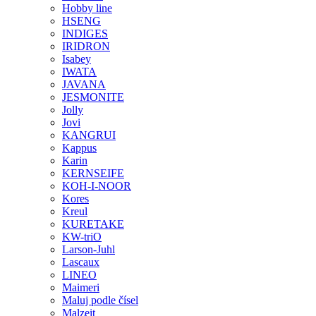
Hobby line
HSENG
INDIGES
IRIDRON
Isabey
IWATA
JAVANA
JESMONITE
Jolly
Jovi
KANGRUI
Kappus
Karin
KERNSEIFE
KOH-I-NOOR
Kores
Kreul
KURETAKE
KW-triO
Larson-Juhl
Lascaux
LINEO
Maimeri
Maluj podle čísel
Malzeit