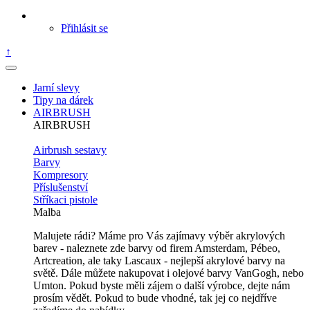
Přihlásit se
↑
Jarní slevy
Tipy na dárek
AIRBRUSH
AIRBRUSH
Airbrush sestavy
Barvy
Kompresory
Příslušenství
Stříkaci pistole
Malba
Malujete rádi? Máme pro Vás zajímavy výběr akrylových
barev - naleznete zde barvy od firem Amsterdam, Pébeo,
Artcreation, ale taky Lascaux - nejlepší akrylové barvy na
světě. Dále můžete nakupovat i olejové barvy VanGogh, nebo
Umton. Pokud byste měli zájem o další výrobce, dejte nám
prosím vědět. Pokud to bude vhodné, tak jej co nejdříve