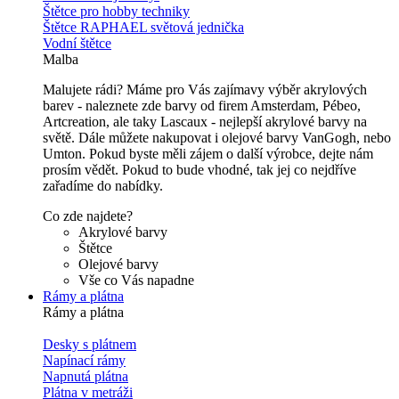
Štětce pro hobby techniky
Štětce RAPHAEL světová jednička
Vodní štětce
Malba
Malujete rádi? Máme pro Vás zajímavy výběr akrylových
barev - naleznete zde barvy od firem Amsterdam, Pébeo,
Artcreation, ale taky Lascaux - nejlepší akrylové barvy na
světě. Dále můžete nakupovat i olejové barvy VanGogh, nebo
Umton. Pokud byste měli zájem o další výrobce, dejte nám
prosím vědět. Pokud to bude vhodné, tak jej co nejdříve
zařadíme do nabídky.
Co zde najdete?
Akrylové barvy
Štětce
Olejové barvy
Vše co Vás napadne
Rámy a plátna
Rámy a plátna
Desky s plátnem
Napínací rámy
Napnutá plátna
Plátna v metráži