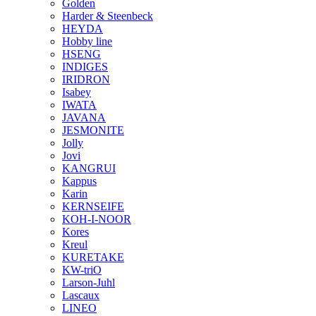
Golden
Harder & Steenbeck
HEYDA
Hobby line
HSENG
INDIGES
IRIDRON
Isabey
IWATA
JAVANA
JESMONITE
Jolly
Jovi
KANGRUI
Kappus
Karin
KERNSEIFE
KOH-I-NOOR
Kores
Kreul
KURETAKE
KW-triO
Larson-Juhl
Lascaux
LINEO