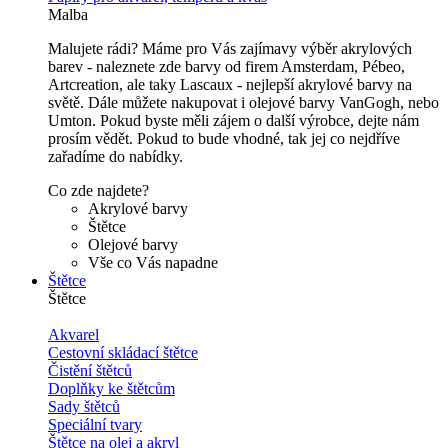
Malba
Malujete rádi? Máme pro Vás zajímavy výběr akrylových
barev - naleznete zde barvy od firem Amsterdam, Pébeo,
Artcreation, ale taky Lascaux - nejlepší akrylové barvy na
světě. Dále můžete nakupovat i olejové barvy VanGogh, nebo
Umton. Pokud byste měli zájem o další výrobce, dejte nám
prosím vědět. Pokud to bude vhodné, tak jej co nejdříve
zařadíme do nabídky.
Co zde najdete?
Akrylové barvy
Štětce
Olejové barvy
Vše co Vás napadne
Štětce
Štětce
Akvarel
Cestovní skládací štětce
Čistění štětců
Doplňky ke štětcům
Sady štětců
Speciální tvary
Štětce na olej a akryl