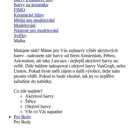
Barvy na keramiku
FIMO
Keramické hlíny
Média pro modelování
Modelování
Nástroje pro modelování
Svíčky
Malba
Malujete rádi? Máme pro Vás zajímavy výběr akrylových
barev - naleznete zde barvy od firem Amsterdam, Pébeo,
Artcreation, ale taky Lascaux - nejlepší akrylové barvy na
světě. Dále můžete nakupovat i olejové barvy VanGogh, nebo
Umton. Pokud byste měli zájem o další výrobce, dejte nám
prosím vědět. Pokud to bude vhodné, tak jej co nejdříve
zařadíme do nabídky.
Co zde najdete?
Akrylové barvy
Štětce
Olejové barvy
Vše co Vás napadne
Pro školy
Pro školy