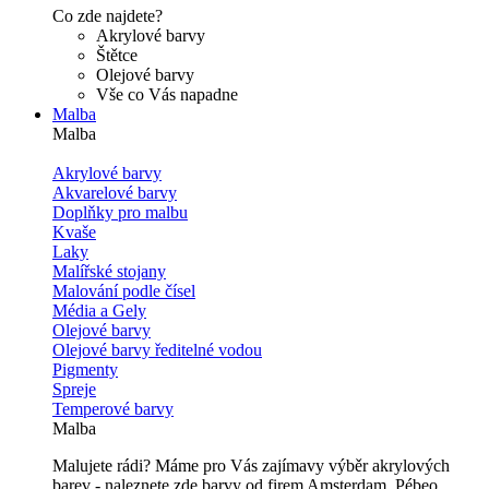
Co zde najdete?
Akrylové barvy
Štětce
Olejové barvy
Vše co Vás napadne
Malba
Malba
Akrylové barvy
Akvarelové barvy
Doplňky pro malbu
Kvaše
Laky
Malířské stojany
Malování podle čísel
Média a Gely
Olejové barvy
Olejové barvy ředitelné vodou
Pigmenty
Spreje
Temperové barvy
Malba
Malujete rádi? Máme pro Vás zajímavy výběr akrylových
barev - naleznete zde barvy od firem Amsterdam, Pébeo,