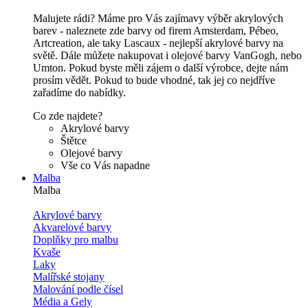
Malujete rádi? Máme pro Vás zajímavy výběr akrylových
barev - naleznete zde barvy od firem Amsterdam, Pébeo,
Artcreation, ale taky Lascaux - nejlepší akrylové barvy na
světě. Dále můžete nakupovat i olejové barvy VanGogh, nebo
Umton. Pokud byste měli zájem o další výrobce, dejte nám
prosím vědět. Pokud to bude vhodné, tak jej co nejdříve
zařadíme do nabídky.
Co zde najdete?
Akrylové barvy
Štětce
Olejové barvy
Vše co Vás napadne
Malba
Malba
Akrylové barvy
Akvarelové barvy
Doplňky pro malbu
Kvaše
Laky
Malířské stojany
Malování podle čísel
Média a Gely