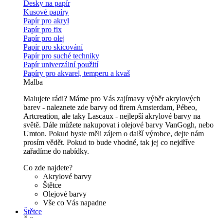
Desky na papír
Kusové papíry
Papír pro akryl
Papír pro fix
Papír pro olej
Papír pro skicování
Papír pro suché techniky
Papír univerzální použití
Papíry pro akvarel, temperu a kvaš
Malba
Malujete rádi? Máme pro Vás zajímavy výběr akrylových
barev - naleznete zde barvy od firem Amsterdam, Pébeo,
Artcreation, ale taky Lascaux - nejlepší akrylové barvy na
světě. Dále můžete nakupovat i olejové barvy VanGogh, nebo
Umton. Pokud byste měli zájem o další výrobce, dejte nám
prosím vědět. Pokud to bude vhodné, tak jej co nejdříve
zařadíme do nabídky.
Co zde najdete?
Akrylové barvy
Štětce
Olejové barvy
Vše co Vás napadne
Štětce