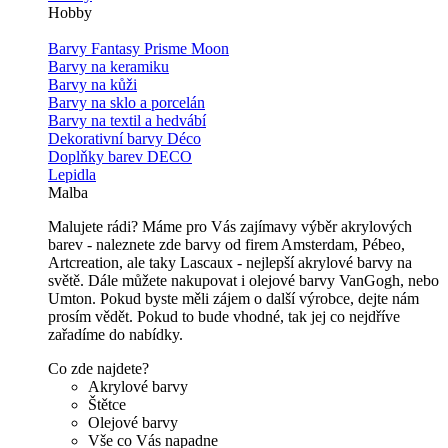
Hobby
Barvy Fantasy Prisme Moon
Barvy na keramiku
Barvy na kůži
Barvy na sklo a porcelán
Barvy na textil a hedvábí
Dekorativní barvy Déco
Doplňky barev DECO
Lepidla
Malba
Malujete rádi? Máme pro Vás zajímavy výběr akrylových
barev - naleznete zde barvy od firem Amsterdam, Pébeo,
Artcreation, ale taky Lascaux - nejlepší akrylové barvy na
světě. Dále můžete nakupovat i olejové barvy VanGogh, nebo
Umton. Pokud byste měli zájem o další výrobce, dejte nám
prosím vědět. Pokud to bude vhodné, tak jej co nejdříve
zařadíme do nabídky.
Co zde najdete?
Akrylové barvy
Štětce
Olejové barvy
Vše co Vás napadne