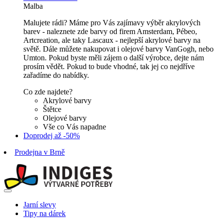
Malba
Malujete rádi? Máme pro Vás zajímavy výběr akrylových
barev - naleznete zde barvy od firem Amsterdam, Pébeo,
Artcreation, ale taky Lascaux - nejlepší akrylové barvy na
světě. Dále můžete nakupovat i olejové barvy VanGogh, nebo
Umton. Pokud byste měli zájem o další výrobce, dejte nám
prosím vědět. Pokud to bude vhodné, tak jej co nejdříve
zařadíme do nabídky.
Co zde najdete?
Akrylové barvy
Štětce
Olejové barvy
Vše co Vás napadne
Doprodej až -50%
Prodejna v Brně
Jarní slevy
Tipy na dárek