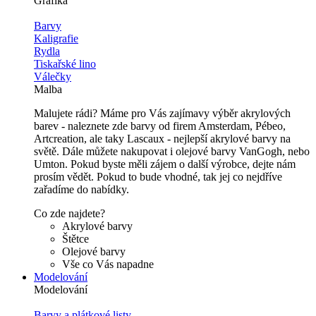
Grafika
Barvy
Kaligrafie
Rydla
Tiskařské lino
Válečky
Malba
Malujete rádi? Máme pro Vás zajímavy výběr akrylových
barev - naleznete zde barvy od firem Amsterdam, Pébeo,
Artcreation, ale taky Lascaux - nejlepší akrylové barvy na
světě. Dále můžete nakupovat i olejové barvy VanGogh, nebo
Umton. Pokud byste měli zájem o další výrobce, dejte nám
prosím vědět. Pokud to bude vhodné, tak jej co nejdříve
zařadíme do nabídky.
Co zde najdete?
Akrylové barvy
Štětce
Olejové barvy
Vše co Vás napadne
Modelování
Modelování
Barvy a plátkové listy