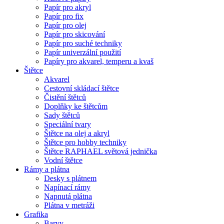
Papír pro akryl
Papír pro fix
Papír pro olej
Papír pro skicování
Papír pro suché techniky
Papír univerzální použití
Papíry pro akvarel, temperu a kvaš
Štětce
Akvarel
Cestovní skládací štětce
Čistění štětců
Doplňky ke štětcům
Sady štětců
Speciální tvary
Štětce na olej a akryl
Štětce pro hobby techniky
Štětce RAPHAEL světová jednička
Vodní štětce
Rámy a plátna
Desky s plátnem
Napínací rámy
Napnutá plátna
Plátna v metráži
Grafika
Barvy