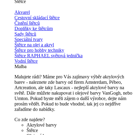
Štětce
Akvarel
Cestovní skládací štětce
Čistění štětců
Doplňky ke štětcům
Sady štětců
Speciální tvary
Štětce na olej a akryl
Štětce pro hobby techniky
Štětce RAPHAEL světová jednička
Vodní štětce
Malba
Malujete rádi? Máme pro Vás zajímavy výběr akrylových
barev - naleznete zde barvy od firem Amsterdam, Pébeo,
Artcreation, ale taky Lascaux - nejlepší akrylové barvy na
světě. Dále můžete nakupovat i olejové barvy VanGogh, nebo
Umton. Pokud byste měli zájem o další výrobce, dejte nám
prosím vědět. Pokud to bude vhodné, tak jej co nejdříve
zařadíme do nabídky.
Co zde najdete?
Akrylové barvy
Štětce