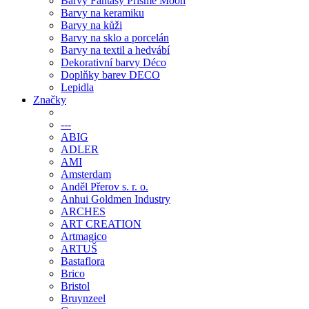
Barvy Fantasy Prisme Moon
Barvy na keramiku
Barvy na kůži
Barvy na sklo a porcelán
Barvy na textil a hedvábí
Dekorativní barvy Déco
Doplňky barev DECO
Lepidla
Značky
---
ABIG
ADLER
AMI
Amsterdam
Anděl Přerov s. r. o.
Anhui Goldmen Industry
ARCHES
ART CREATION
Artmagico
ARTUŠ
Bastaflora
Brico
Bristol
Bruynzeel