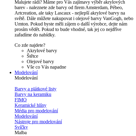
Malujete rádi? Máme pro Vás zajímavy výběr akrylových
barev - naleznete zde barvy od firem Amsterdam, Pébeo,
Artcreation, ale taky Lascaux - nejlepší akrylové barvy na
světě. Dále můžete nakupovat i olejové barvy VanGogh, nebo
Umton. Pokud byste měli zájem o další výrobce, dejte nám
prosím vědět. Pokud to bude vhodné, tak jej co nejdříve
zařadíme do nabídky.
Co zde najdete?
Akrylové barvy
Štětce
Olejové barvy
Vše co Vás napadne
Modelování
Modelování
Barvy a plátkové listy
Barvy na keramiku
FIMO
Keramické hlíny
Média pro modelování
Modelování
Nástroje pro modelování
Svíčky
Malba