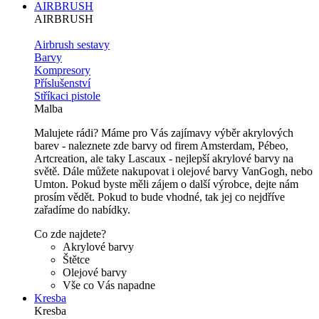
AIRBRUSH
AIRBRUSH
Airbrush sestavy
Barvy
Kompresory
Příslušenství
Stříkaci pistole
Malba
Malujete rádi? Máme pro Vás zajímavy výběr akrylových
barev - naleznete zde barvy od firem Amsterdam, Pébeo,
Artcreation, ale taky Lascaux - nejlepší akrylové barvy na
světě. Dále můžete nakupovat i olejové barvy VanGogh, nebo
Umton. Pokud byste měli zájem o další výrobce, dejte nám
prosím vědět. Pokud to bude vhodné, tak jej co nejdříve
zařadíme do nabídky.
Co zde najdete?
Akrylové barvy
Štětce
Olejové barvy
Vše co Vás napadne
Kresba
Kresba