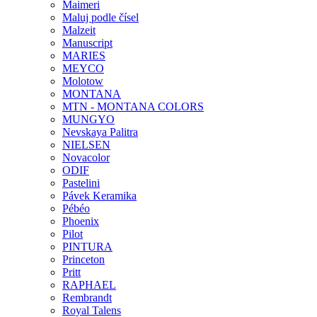
Maimeri
Maluj podle čísel
Malzeit
Manuscript
MARIES
MEYCO
Molotow
MONTANA
MTN - MONTANA COLORS
MUNGYO
Nevskaya Palitra
NIELSEN
Novacolor
ODIF
Pastelini
Pávek Keramika
Pébéo
Phoenix
Pilot
PINTURA
Princeton
Pritt
RAPHAEL
Rembrandt
Royal Talens