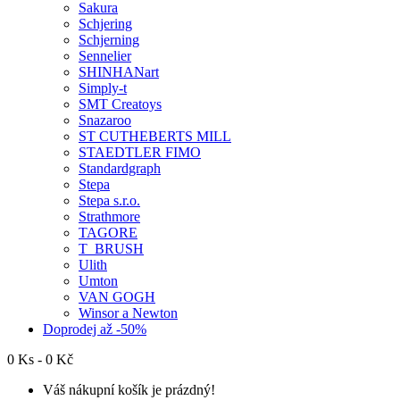
Sakura
Schjering
Schjerning
Sennelier
SHINHANart
Simply-t
SMT Creatoys
Snazaroo
ST CUTHEBERTS MILL
STAEDTLER FIMO
Standardgraph
Stepa
Stepa s.r.o.
Strathmore
TAGORE
T_BRUSH
Ulith
Umton
VAN GOGH
Winsor a Newton
Doprodej až -50%
0 Ks - 0 Kč
Váš nákupní košík je prázdný!