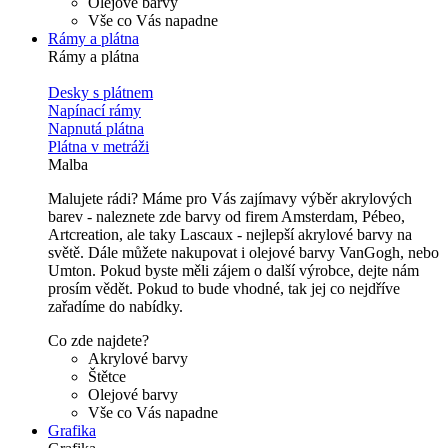
Olejové barvy
Vše co Vás napadne
Rámy a plátna
Rámy a plátna
Desky s plátnem
Napínací rámy
Napnutá plátna
Plátna v metráži
Malba
Malujete rádi? Máme pro Vás zajímavy výběr akrylových
barev - naleznete zde barvy od firem Amsterdam, Pébeo,
Artcreation, ale taky Lascaux - nejlepší akrylové barvy na
světě. Dále můžete nakupovat i olejové barvy VanGogh, nebo
Umton. Pokud byste měli zájem o další výrobce, dejte nám
prosím vědět. Pokud to bude vhodné, tak jej co nejdříve
zařadíme do nabídky.
Co zde najdete?
Akrylové barvy
Štětce
Olejové barvy
Vše co Vás napadne
Grafika