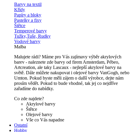
Barvy na textil
Křídy
Papíry a bloky
Pastelky a fixy
Štětce
Temperové barvy
Tužky,Tuše, Rudky
Vodové barvy
Malba
Malujete rádi? Máme pro Vás zajímavy výběr akrylových
barev - naleznete zde barvy od firem Amsterdam, Pébeo,
Artcreation, ale taky Lascaux - nejlepší akrylové barvy na
světě. Dále můžete nakupovat i olejové barvy VanGogh, nebo
Umton. Pokud byste měli zájem o další výrobce, dejte nám
prosím vědět. Pokud to bude vhodné, tak jej co nejdříve
zařadíme do nabídky.
Co zde najdete?
Akrylové barvy
Štětce
Olejové barvy
Vše co Vás napadne
Ostatní
Hobby