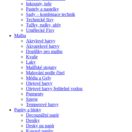
Inkousty, tuše
Pastely a pastelky
Sady – kombinace technik
Technické fixy
Tužky, rudky, uhly
Umělecké Fixy
Malba
Akrylové barvy
Akvarelové barvy
Doplňky pro malbu
Kvaše
Laky
Malířské stojany
Malování podle čísel
Média a Gely
Olejové barvy
Olejové barvy ředitelné vodou
Pigmenty
Spreje
Temperové barvy
Papíry a bloky
Decoupážní papír
Deníky
Desky na papír
Kusové papíry