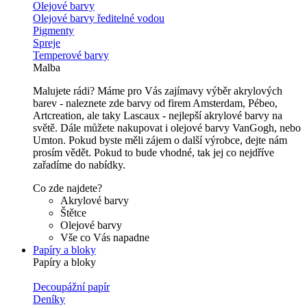
Olejové barvy
Olejové barvy ředitelné vodou
Pigmenty
Spreje
Temperové barvy
Malba
Malujete rádi? Máme pro Vás zajímavy výběr akrylových
barev - naleznete zde barvy od firem Amsterdam, Pébeo,
Artcreation, ale taky Lascaux - nejlepší akrylové barvy na
světě. Dále můžete nakupovat i olejové barvy VanGogh, nebo
Umton. Pokud byste měli zájem o další výrobce, dejte nám
prosím vědět. Pokud to bude vhodné, tak jej co nejdříve
zařadíme do nabídky.
Co zde najdete?
Akrylové barvy
Štětce
Olejové barvy
Vše co Vás napadne
Papíry a bloky
Papíry a bloky
Decoupážní papír
Deníky