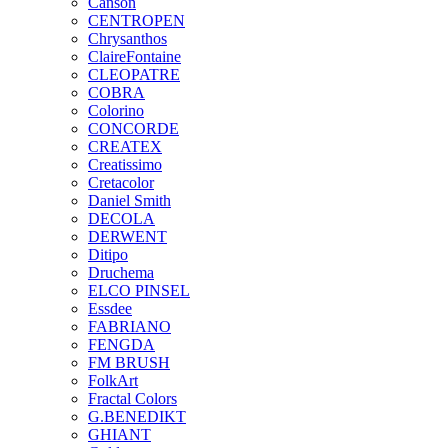
Canson
CENTROPEN
Chrysanthos
ClaireFontaine
CLEOPATRE
COBRA
Colorino
CONCORDE
CREATEX
Creatissimo
Cretacolor
Daniel Smith
DECOLA
DERWENT
Ditipo
Druchema
ELCO PINSEL
Essdee
FABRIANO
FENGDA
FM BRUSH
FolkArt
Fractal Colors
G.BENEDIKT
GHIANT