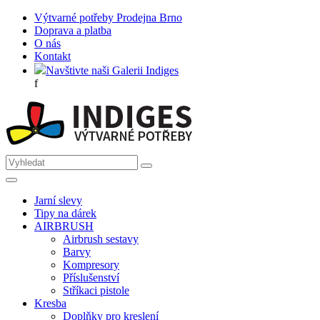
Výtvarné potřeby Prodejna Brno
Doprava a platba
O nás
Kontakt
Navštivte naši Galerii Indiges
f
Jarní slevy
Tipy na dárek
AIRBRUSH
Airbrush sestavy
Barvy
Kompresory
Příslušenství
Stříkaci pistole
Kresba
Doplňky pro kreslení