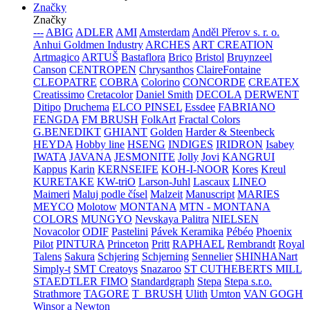
Značky
Značky
---
ABIG
ADLER
AMI
Amsterdam
Anděl Přerov s. r. o.
Anhui Goldmen Industry
ARCHES
ART CREATION
Artmagico
ARTUŠ
Bastaflora
Brico
Bristol
Bruynzeel
Canson
CENTROPEN
Chrysanthos
ClaireFontaine
CLEOPATRE
COBRA
Colorino
CONCORDE
CREATEX
Creatissimo
Cretacolor
Daniel Smith
DECOLA
DERWENT
Ditipo
Druchema
ELCO PINSEL
Essdee
FABRIANO
FENGDA
FM BRUSH
FolkArt
Fractal Colors
G.BENEDIKT
GHIANT
Golden
Harder & Steenbeck
HEYDA
Hobby line
HSENG
INDIGES
IRIDRON
Isabey
IWATA
JAVANA
JESMONITE
Jolly
Jovi
KANGRUI
Kappus
Karin
KERNSEIFE
KOH-I-NOOR
Kores
Kreul
KURETAKE
KW-triO
Larson-Juhl
Lascaux
LINEO
Maimeri
Maluj podle čísel
Malzeit
Manuscript
MARIES
MEYCO
Molotow
MONTANA
MTN - MONTANA
COLORS
MUNGYO
Nevskaya Palitra
NIELSEN
Novacolor
ODIF
Pastelini
Pávek Keramika
Pébéo
Phoenix
Pilot
PINTURA
Princeton
Pritt
RAPHAEL
Rembrandt
Royal
Talens
Sakura
Schjering
Schjerning
Sennelier
SHINHANart
Simply-t
SMT Creatoys
Snazaroo
ST CUTHEBERTS MILL
STAEDTLER FIMO
Standardgraph
Stepa
Stepa s.r.o.
Strathmore
TAGORE
T_BRUSH
Ulith
Umton
VAN GOGH
Winsor a Newton