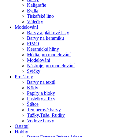
Kaligrafie
Rydla
Tiskařské lino
Válečky
Modelování
Barvy a plátkové listy
Barvy na keramiku
FIMO
Keramické hlíny
Média pro modelování
Modelování
Nástroje pro modelování
Svíčky
Pro školy
Barvy na textil
Křídy
Papíry a bloky
Pastelky a fixy
Štětce
Temperové barvy
Tužky,Tuše, Rudky
Vodové barvy
Ostatní
Hobby