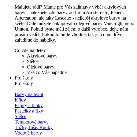
Malujete rádi? Máme pro Vás zajímavy výběr akrylových
barev - naleznete zde barvy od firem Amsterdam, Pébeo,
Artcreation, ale taky Lascaux - nejlepší akrylové barvy na
světě. Dále můžete nakupovat i olejové barvy VanGogh, nebo
Umton. Pokud byste měli zájem o další výrobce, dejte nám
prosím vědět. Pokud to bude vhodné, tak jej co nejdříve
zařadíme do nabídky.
Co zde najdete?
Akrylové barvy
Štětce
Olejové barvy
Vše co Vás napadne
Pro školy
Pro školy
Barvy na textil
Křídy
Papíry a bloky
Pastelky a fixy
Štětce
Temperové barvy
Tužky,Tuše, Rudky
Vodové barvy