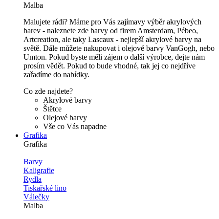
Malba
Malujete rádi? Máme pro Vás zajímavy výběr akrylových
barev - naleznete zde barvy od firem Amsterdam, Pébeo,
Artcreation, ale taky Lascaux - nejlepší akrylové barvy na
světě. Dále můžete nakupovat i olejové barvy VanGogh, nebo
Umton. Pokud byste měli zájem o další výrobce, dejte nám
prosím vědět. Pokud to bude vhodné, tak jej co nejdříve
zařadíme do nabídky.
Co zde najdete?
Akrylové barvy
Štětce
Olejové barvy
Vše co Vás napadne
Grafika
Grafika
Barvy
Kaligrafie
Rydla
Tiskařské lino
Válečky
Malba