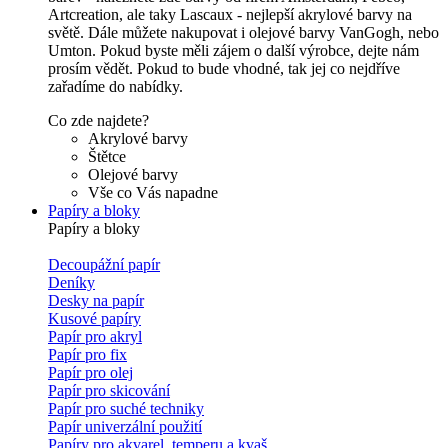
Artcreation, ale taky Lascaux - nejlepší akrylové barvy na
světě. Dále můžete nakupovat i olejové barvy VanGogh, nebo
Umton. Pokud byste měli zájem o další výrobce, dejte nám
prosím vědět. Pokud to bude vhodné, tak jej co nejdříve
zařadíme do nabídky.
Co zde najdete?
Akrylové barvy
Štětce
Olejové barvy
Vše co Vás napadne
Papíry a bloky
Papíry a bloky
Decoupážní papír
Deníky
Desky na papír
Kusové papíry
Papír pro akryl
Papír pro fix
Papír pro olej
Papír pro skicování
Papír pro suché techniky
Papír univerzální použití
Papíry pro akvarel, temperu a kvaš