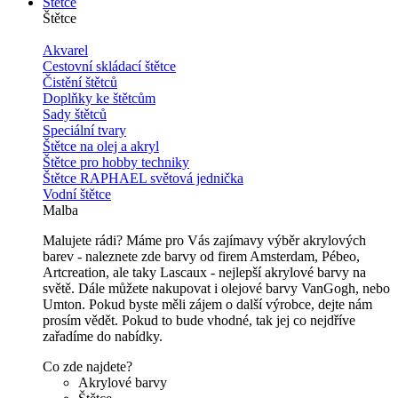
Štětce
Štětce
Akvarel
Cestovní skládací štětce
Čistění štětců
Doplňky ke štětcům
Sady štětců
Speciální tvary
Štětce na olej a akryl
Štětce pro hobby techniky
Štětce RAPHAEL světová jednička
Vodní štětce
Malba
Malujete rádi? Máme pro Vás zajímavy výběr akrylových
barev - naleznete zde barvy od firem Amsterdam, Pébeo,
Artcreation, ale taky Lascaux - nejlepší akrylové barvy na
světě. Dále můžete nakupovat i olejové barvy VanGogh, nebo
Umton. Pokud byste měli zájem o další výrobce, dejte nám
prosím vědět. Pokud to bude vhodné, tak jej co nejdříve
zařadíme do nabídky.
Co zde najdete?
Akrylové barvy