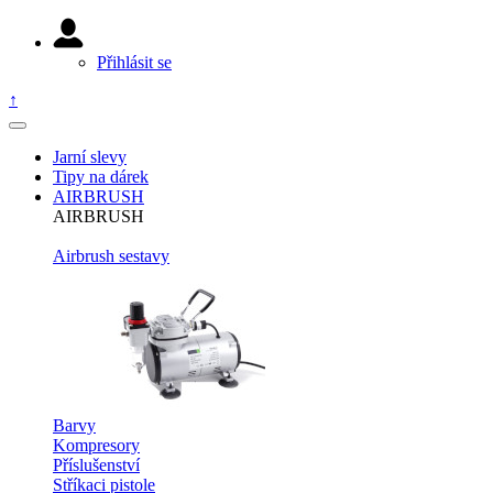
Přihlásit se
↑
Jarní slevy
Tipy na dárek
AIRBRUSH
AIRBRUSH
Airbrush sestavy
Barvy
Kompresory
Příslušenství
Stříkaci pistole