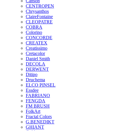
Canson
CENTROPEN
Chrysanthos
ClaireFontaine
CLEOPATRE
COBRA
Colorino
CONCORDE
CREATEX
Creatissimo
Cretacolor
Daniel Smith
DECOLA
DERWENT
Ditipo
Druchema
ELCO PINSEL
Essdee
FABRIANO
FENGDA
FM BRUSH
FolkArt
Fractal Colors
G.BENEDIKT
GHIANT