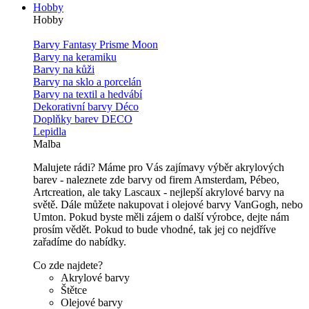
Hobby
Hobby
Barvy Fantasy Prisme Moon
Barvy na keramiku
Barvy na kůži
Barvy na sklo a porcelán
Barvy na textil a hedvábí
Dekorativní barvy Déco
Doplňky barev DECO
Lepidla
Malba
Malujete rádi? Máme pro Vás zajímavy výběr akrylových
barev - naleznete zde barvy od firem Amsterdam, Pébeo,
Artcreation, ale taky Lascaux - nejlepší akrylové barvy na
světě. Dále můžete nakupovat i olejové barvy VanGogh, nebo
Umton. Pokud byste měli zájem o další výrobce, dejte nám
prosím vědět. Pokud to bude vhodné, tak jej co nejdříve
zařadíme do nabídky.
Co zde najdete?
Akrylové barvy
Štětce
Olejové barvy