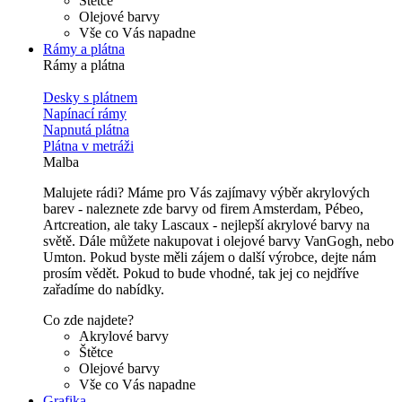
Štětce
Olejové barvy
Vše co Vás napadne
Rámy a plátna
Rámy a plátna
Desky s plátnem
Napínací rámy
Napnutá plátna
Plátna v metráži
Malba
Malujete rádi? Máme pro Vás zajímavy výběr akrylových
barev - naleznete zde barvy od firem Amsterdam, Pébeo,
Artcreation, ale taky Lascaux - nejlepší akrylové barvy na
světě. Dále můžete nakupovat i olejové barvy VanGogh, nebo
Umton. Pokud byste měli zájem o další výrobce, dejte nám
prosím vědět. Pokud to bude vhodné, tak jej co nejdříve
zařadíme do nabídky.
Co zde najdete?
Akrylové barvy
Štětce
Olejové barvy
Vše co Vás napadne
Grafika