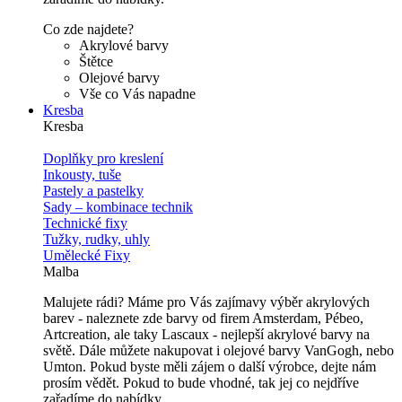
Co zde najdete?
Akrylové barvy
Štětce
Olejové barvy
Vše co Vás napadne
Kresba
Kresba
Doplňky pro kreslení
Inkousty, tuše
Pastely a pastelky
Sady – kombinace technik
Technické fixy
Tužky, rudky, uhly
Umělecké Fixy
Malba
Malujete rádi? Máme pro Vás zajímavy výběr akrylových
barev - naleznete zde barvy od firem Amsterdam, Pébeo,
Artcreation, ale taky Lascaux - nejlepší akrylové barvy na
světě. Dále můžete nakupovat i olejové barvy VanGogh, nebo
Umton. Pokud byste měli zájem o další výrobce, dejte nám
prosím vědět. Pokud to bude vhodné, tak jej co nejdříve
zařadíme do nabídky.