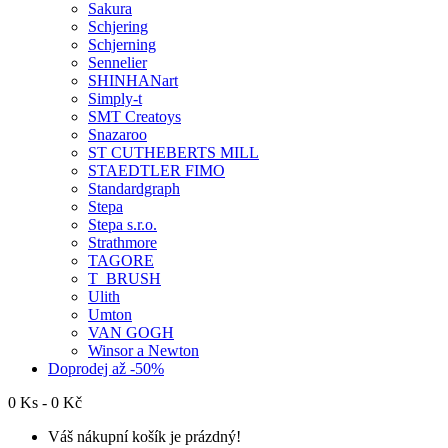
Sakura
Schjering
Schjerning
Sennelier
SHINHANart
Simply-t
SMT Creatoys
Snazaroo
ST CUTHEBERTS MILL
STAEDTLER FIMO
Standardgraph
Stepa
Stepa s.r.o.
Strathmore
TAGORE
T_BRUSH
Ulith
Umton
VAN GOGH
Winsor a Newton
Doprodej až -50%
0 Ks - 0 Kč
Váš nákupní košík je prázdný!