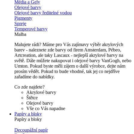
Média a Gely
Olejové barvy
Olejové barvy ředitelné vodou
Pigmenty
Spreje
Temperové barvy
Malba
Malujete rádi? Máme pro Vás zajímavy výběr akrylových
barev - naleznete zde barvy od firem Amsterdam, Pébeo,
Artcreation, ale taky Lascaux - nejlepší akrylové barvy na
světě. Dále můžete nakupovat i olejové barvy VanGogh, nebo
Umton. Pokud byste měli zájem o další výrobce, dejte nám
prosím vědět. Pokud to bude vhodné, tak jej co nejdříve
zařadíme do nabídky.
Co zde najdete?
Akrylové barvy
Štětce
Olejové barvy
Vše co Vás napadne
Papíry a bloky
Papíry a bloky
Decoupážní papír