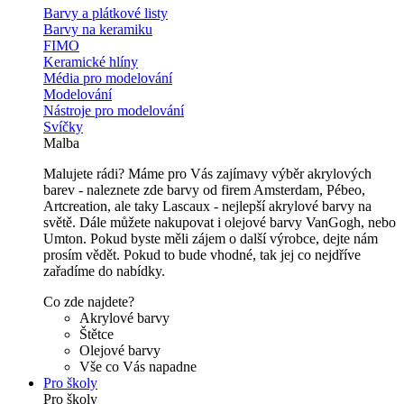
Barvy a plátkové listy
Barvy na keramiku
FIMO
Keramické hlíny
Média pro modelování
Modelování
Nástroje pro modelování
Svíčky
Malba
Malujete rádi? Máme pro Vás zajímavy výběr akrylových
barev - naleznete zde barvy od firem Amsterdam, Pébeo,
Artcreation, ale taky Lascaux - nejlepší akrylové barvy na
světě. Dále můžete nakupovat i olejové barvy VanGogh, nebo
Umton. Pokud byste měli zájem o další výrobce, dejte nám
prosím vědět. Pokud to bude vhodné, tak jej co nejdříve
zařadíme do nabídky.
Co zde najdete?
Akrylové barvy
Štětce
Olejové barvy
Vše co Vás napadne
Pro školy
Pro školy