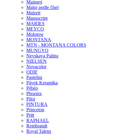
Maimeri
Maluj podle čísel
Malzeit
Manuscript
MARIES
MEYCO
Molotow
MONTANA
MTN - MONTANA COLORS
MUNGYO
Nevskaya Palitra
NIELSEN
Novacolor
ODIF
Pastelini
Pávek Keramika
Pébéo
Phoenix
Pilot
PINTURA
Princeton
Pritt
RAPHAEL
Rembrandt
Royal Talens