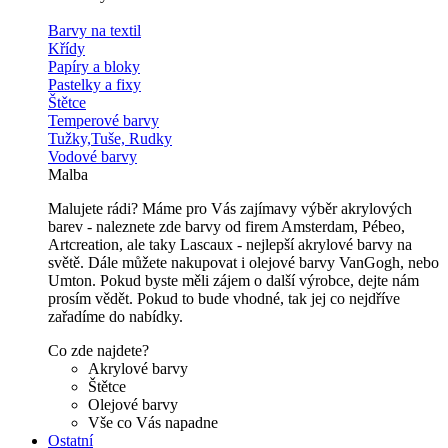
Barvy na textil
Křídy
Papíry a bloky
Pastelky a fixy
Štětce
Temperové barvy
Tužky,Tuše, Rudky
Vodové barvy
Malba
Malujete rádi? Máme pro Vás zajímavy výběr akrylových
barev - naleznete zde barvy od firem Amsterdam, Pébeo,
Artcreation, ale taky Lascaux - nejlepší akrylové barvy na
světě. Dále můžete nakupovat i olejové barvy VanGogh, nebo
Umton. Pokud byste měli zájem o další výrobce, dejte nám
prosím vědět. Pokud to bude vhodné, tak jej co nejdříve
zařadíme do nabídky.
Co zde najdete?
Akrylové barvy
Štětce
Olejové barvy
Vše co Vás napadne
Ostatní