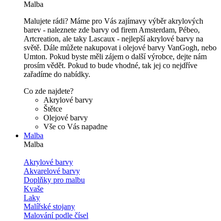
Malba
Malujete rádi? Máme pro Vás zajímavy výběr akrylových
barev - naleznete zde barvy od firem Amsterdam, Pébeo,
Artcreation, ale taky Lascaux - nejlepší akrylové barvy na
světě. Dále můžete nakupovat i olejové barvy VanGogh, nebo
Umton. Pokud byste měli zájem o další výrobce, dejte nám
prosím vědět. Pokud to bude vhodné, tak jej co nejdříve
zařadíme do nabídky.
Co zde najdete?
Akrylové barvy
Štětce
Olejové barvy
Vše co Vás napadne
Malba
Malba
Akrylové barvy
Akvarelové barvy
Doplňky pro malbu
Kvaše
Laky
Malířské stojany
Malování podle čísel