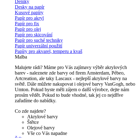
Deníky
Desky na papír
Kusové papíry
Papír pro akryl
Papír pro fix
Papír pro olej
Papír pro skicování
Papír pro suché techniky
Papír univerzální použití
Papíry pro akvarel, temperu a kvaš
Malba
Malujete rádi? Máme pro Vás zajímavy výběr akrylových
barev - naleznete zde barvy od firem Amsterdam, Pébeo,
Artcreation, ale taky Lascaux - nejlepší akrylové barvy na
světě. Dále můžete nakupovat i olejové barvy VanGogh, nebo
Umton. Pokud byste měli zájem o další výrobce, dejte nám
prosím vědět. Pokud to bude vhodné, tak jej co nejdříve
zařadíme do nabídky.
Co zde najdete?
Akrylové barvy
Štětce
Olejové barvy
Vše co Vás napadne