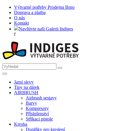
Výtvarné potřeby Prodejna Brno
Doprava a platba
O nás
Kontakt
Navštivte naši Galerii Indiges
f
Jarní slevy
Tipy na dárek
AIRBRUSH
Airbrush sestavy
Barvy
Kompresory
Příslušenství
Stříkaci pistole
Kresba
Doplňky pro kreslení