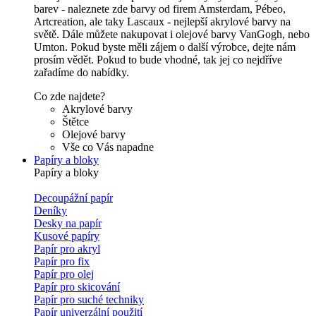
barev - naleznete zde barvy od firem Amsterdam, Pébeo,
Artcreation, ale taky Lascaux - nejlepší akrylové barvy na
světě. Dále můžete nakupovat i olejové barvy VanGogh, nebo
Umton. Pokud byste měli zájem o další výrobce, dejte nám
prosím vědět. Pokud to bude vhodné, tak jej co nejdříve
zařadíme do nabídky.
Co zde najdete?
Akrylové barvy
Štětce
Olejové barvy
Vše co Vás napadne
Papíry a bloky
Papíry a bloky
Decoupážní papír
Deníky
Desky na papír
Kusové papíry
Papír pro akryl
Papír pro fix
Papír pro olej
Papír pro skicování
Papír pro suché techniky
Papír univerzální použití