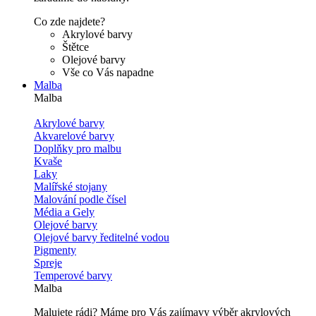
Co zde najdete?
Akrylové barvy
Štětce
Olejové barvy
Vše co Vás napadne
Malba
Malba
Akrylové barvy
Akvarelové barvy
Doplňky pro malbu
Kvaše
Laky
Malířské stojany
Malování podle čísel
Média a Gely
Olejové barvy
Olejové barvy ředitelné vodou
Pigmenty
Spreje
Temperové barvy
Malba
Malujete rádi? Máme pro Vás zajímavy výběr akrylových