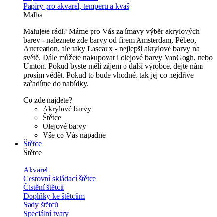
Papíry pro akvarel, temperu a kvaš
Malba
Malujete rádi? Máme pro Vás zajímavy výběr akrylových
barev - naleznete zde barvy od firem Amsterdam, Pébeo,
Artcreation, ale taky Lascaux - nejlepší akrylové barvy na
světě. Dále můžete nakupovat i olejové barvy VanGogh, nebo
Umton. Pokud byste měli zájem o další výrobce, dejte nám
prosím vědět. Pokud to bude vhodné, tak jej co nejdříve
zařadíme do nabídky.
Co zde najdete?
Akrylové barvy
Štětce
Olejové barvy
Vše co Vás napadne
Štětce
Štětce
Akvarel
Cestovní skládací štětce
Čistění štětců
Doplňky ke štětcům
Sady štětců
Speciální tvary