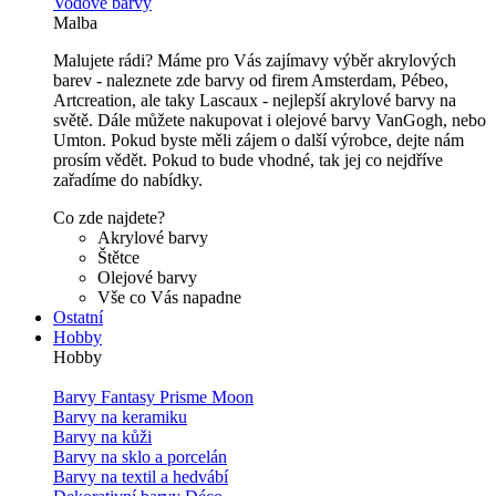
Vodové barvy
Malba
Malujete rádi? Máme pro Vás zajímavy výběr akrylových
barev - naleznete zde barvy od firem Amsterdam, Pébeo,
Artcreation, ale taky Lascaux - nejlepší akrylové barvy na
světě. Dále můžete nakupovat i olejové barvy VanGogh, nebo
Umton. Pokud byste měli zájem o další výrobce, dejte nám
prosím vědět. Pokud to bude vhodné, tak jej co nejdříve
zařadíme do nabídky.
Co zde najdete?
Akrylové barvy
Štětce
Olejové barvy
Vše co Vás napadne
Ostatní
Hobby
Hobby
Barvy Fantasy Prisme Moon
Barvy na keramiku
Barvy na kůži
Barvy na sklo a porcelán
Barvy na textil a hedvábí