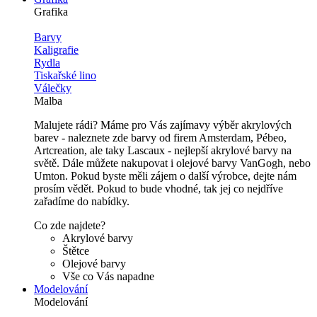
Grafika
Barvy
Kaligrafie
Rydla
Tiskařské lino
Válečky
Malba
Malujete rádi? Máme pro Vás zajímavy výběr akrylových
barev - naleznete zde barvy od firem Amsterdam, Pébeo,
Artcreation, ale taky Lascaux - nejlepší akrylové barvy na
světě. Dále můžete nakupovat i olejové barvy VanGogh, nebo
Umton. Pokud byste měli zájem o další výrobce, dejte nám
prosím vědět. Pokud to bude vhodné, tak jej co nejdříve
zařadíme do nabídky.
Co zde najdete?
Akrylové barvy
Štětce
Olejové barvy
Vše co Vás napadne
Modelování
Modelování