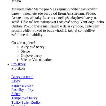
Malba
Malujete rádi? Máme pro Vás zajímavy výběr akrylových
barev - naleznete zde barvy od firem Amsterdam, Pébeo,
Artcreation, ale taky Lascaux - nejlepší akrylové barvy na
světě. Dále můžete nakupovat i olejové barvy VanGogh, nebo
Umton. Pokud byste měli zájem o další výrobce, dejte nám
prosím vědět. Pokud to bude vhodné, tak jej co nejdříve
zařadíme do nabídky.
Co zde najdete?
Akrylové barvy
Štětce
Olejové barvy
Vše co Vás napadne
Pro školy
Pro školy
Barvy na textil
Křídy
Papíry a bloky
Pastelky a fixy
Štětce
Temperové barvy
Tužky,Tuše, Rudky