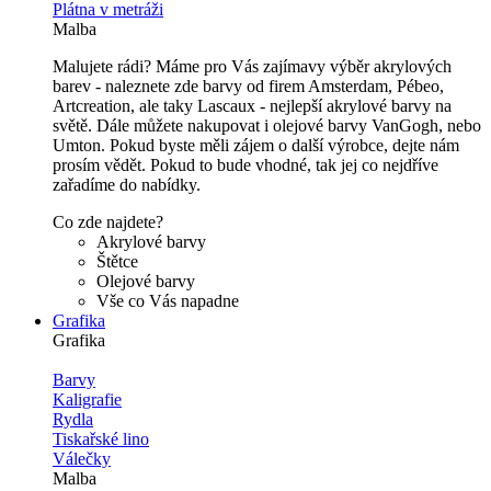
Plátna v metráži
Malba
Malujete rádi? Máme pro Vás zajímavy výběr akrylových
barev - naleznete zde barvy od firem Amsterdam, Pébeo,
Artcreation, ale taky Lascaux - nejlepší akrylové barvy na
světě. Dále můžete nakupovat i olejové barvy VanGogh, nebo
Umton. Pokud byste měli zájem o další výrobce, dejte nám
prosím vědět. Pokud to bude vhodné, tak jej co nejdříve
zařadíme do nabídky.
Co zde najdete?
Akrylové barvy
Štětce
Olejové barvy
Vše co Vás napadne
Grafika
Grafika
Barvy
Kaligrafie
Rydla
Tiskařské lino
Válečky
Malba