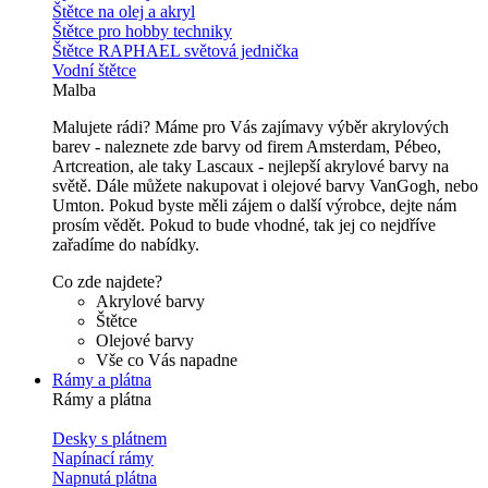
Štětce na olej a akryl
Štětce pro hobby techniky
Štětce RAPHAEL světová jednička
Vodní štětce
Malba
Malujete rádi? Máme pro Vás zajímavy výběr akrylových
barev - naleznete zde barvy od firem Amsterdam, Pébeo,
Artcreation, ale taky Lascaux - nejlepší akrylové barvy na
světě. Dále můžete nakupovat i olejové barvy VanGogh, nebo
Umton. Pokud byste měli zájem o další výrobce, dejte nám
prosím vědět. Pokud to bude vhodné, tak jej co nejdříve
zařadíme do nabídky.
Co zde najdete?
Akrylové barvy
Štětce
Olejové barvy
Vše co Vás napadne
Rámy a plátna
Rámy a plátna
Desky s plátnem
Napínací rámy
Napnutá plátna