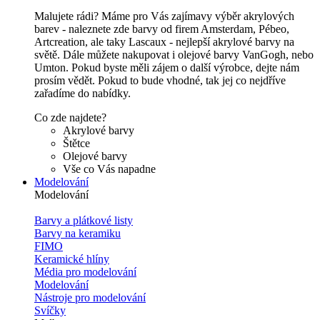
Malujete rádi? Máme pro Vás zajímavy výběr akrylových
barev - naleznete zde barvy od firem Amsterdam, Pébeo,
Artcreation, ale taky Lascaux - nejlepší akrylové barvy na
světě. Dále můžete nakupovat i olejové barvy VanGogh, nebo
Umton. Pokud byste měli zájem o další výrobce, dejte nám
prosím vědět. Pokud to bude vhodné, tak jej co nejdříve
zařadíme do nabídky.
Co zde najdete?
Akrylové barvy
Štětce
Olejové barvy
Vše co Vás napadne
Modelování
Modelování
Barvy a plátkové listy
Barvy na keramiku
FIMO
Keramické hlíny
Média pro modelování
Modelování
Nástroje pro modelování
Svíčky