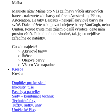
Malba
Malujete rádi? Máme pro Vás zajímavy výběr akrylových
barev - naleznete zde barvy od firem Amsterdam, Pébeo,
Artcreation, ale taky Lascaux - nejlepší akrylové barvy na
světě. Dále můžete nakupovat i olejové barvy VanGogh, nebo
Umton. Pokud byste měli zájem o další výrobce, dejte nám
prosím vědět. Pokud to bude vhodné, tak jej co nejdříve
zařadíme do nabídky.
Co zde najdete?
Akrylové barvy
Štětce
Olejové barvy
Vše co Vás napadne
Kresba
Kresba
Doplňky pro kreslení
Inkousty, tuše
Pastely a pastelky
Sady – kombinace technik
Technické fixy
Tužky, rudky, uhly
Umělecké Fixy