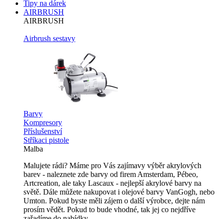
Tipy na dárek
AIRBRUSH
AIRBRUSH
Airbrush sestavy
Barvy
Kompresory
Příslušenství
Stříkaci pistole
Malba
Malujete rádi? Máme pro Vás zajímavy výběr akrylových
barev - naleznete zde barvy od firem Amsterdam, Pébeo,
Artcreation, ale taky Lascaux - nejlepší akrylové barvy na
světě. Dále můžete nakupovat i olejové barvy VanGogh, nebo
Umton. Pokud byste měli zájem o další výrobce, dejte nám
prosím vědět. Pokud to bude vhodné, tak jej co nejdříve
zařadíme do nabídky.