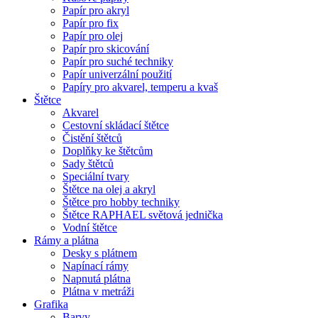
Papír pro akryl
Papír pro fix
Papír pro olej
Papír pro skicování
Papír pro suché techniky
Papír univerzální použití
Papíry pro akvarel, temperu a kvaš
Štětce
Akvarel
Cestovní skládací štětce
Čistění štětců
Doplňky ke štětcům
Sady štětců
Speciální tvary
Štětce na olej a akryl
Štětce pro hobby techniky
Štětce RAPHAEL světová jednička
Vodní štětce
Rámy a plátna
Desky s plátnem
Napínací rámy
Napnutá plátna
Plátna v metráži
Grafika
Barvy