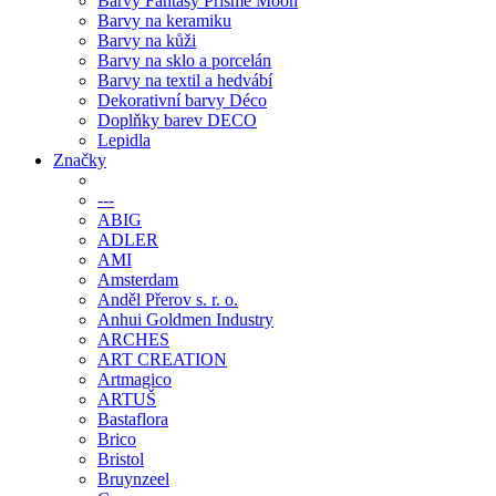
Barvy Fantasy Prisme Moon
Barvy na keramiku
Barvy na kůži
Barvy na sklo a porcelán
Barvy na textil a hedvábí
Dekorativní barvy Déco
Doplňky barev DECO
Lepidla
Značky
---
ABIG
ADLER
AMI
Amsterdam
Anděl Přerov s. r. o.
Anhui Goldmen Industry
ARCHES
ART CREATION
Artmagico
ARTUŠ
Bastaflora
Brico
Bristol
Bruynzeel