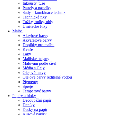
Inkousty, tuše
Pastely a pastelky
Sady – kombinace technik
Technické fixy
Tužky, rudky, uhly
Umělecké Fixy
Malba
Akrylové barvy
Akvarelové barvy
Doplňky pro malbu
Kvaše
Laky
Malířské stojany
Malování podle čísel
Média a Gely
Olejové barvy
Olejové barvy ředitelné vodou
Pigmenty
Spreje
Temperové barvy
Papíry a bloky
Decoupážní papír
Deníky
Desky na papír
Kusové papíry