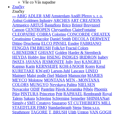
Vše co Vás napadne
Značky
Značky
---
ABIG
ADLER
AMI
Amsterdam
Anděl Přerov s. r. o.
Anhui Goldmen Industry
ARCHES
ART CREATION
Artmagico
ARTUŠ
Bastaflora
Brico
Bristol
Bruynzeel
Canson
CENTROPEN
Chrysanthos
ClaireFontaine
CLEOPATRE
COBRA
Colorino
CONCORDE
CREATEX
Creatissimo
Cretacolor
Daniel Smith
DECOLA
DERWENT
Ditipo
Druchema
ELCO PINSEL
Essdee
FABRIANO
FENGDA
FM BRUSH
FolkArt
Fractal Colors
G.BENEDIKT
GHIANT
Golden
Harder & Steenbeck
HEYDA
Hobby line
HSENG
INDIGES
IRIDRON
Isabey
IWATA
JAVANA
JESMONITE
Jolly
Jovi
KANGRUI
Kappus
Karin
KERNSEIFE
KOH-I-NOOR
Kores
Kreul
KURETAKE
KW-triO
Larson-Juhl
Lascaux
LINEO
Maimeri
Maluj podle čísel
Malzeit
Manuscript
MARIES
MEYCO
Molotow
MONTANA
MTN - MONTANA
COLORS
MUNGYO
Nevskaya Palitra
NIELSEN
Novacolor
ODIF
Pastelini
Pávek Keramika
Pébéo
Phoenix
Pilot
PINTURA
Princeton
Pritt
RAPHAEL
Rembrandt
Royal
Talens
Sakura
Schjering
Schjerning
Sennelier
SHINHANart
Simply-t
SMT Creatoys
Snazaroo
ST CUTHEBERTS MILL
STAEDTLER FIMO
Standardgraph
Stepa
Stepa s.r.o.
Strathmore
TAGORE
T_BRUSH
Ulith
Umton
VAN GOGH