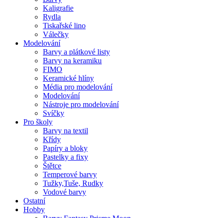
Kaligrafie
Rydla
Tiskařské lino
Válečky
Modelování
Barvy a plátkové listy
Barvy na keramiku
FIMO
Keramické hlíny
Média pro modelování
Modelování
Nástroje pro modelování
Svíčky
Pro školy
Barvy na textil
Křídy
Papíry a bloky
Pastelky a fixy
Štětce
Temperové barvy
Tužky,Tuše, Rudky
Vodové barvy
Ostatní
Hobby