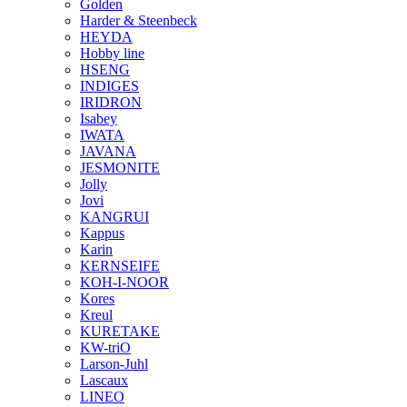
Golden
Harder & Steenbeck
HEYDA
Hobby line
HSENG
INDIGES
IRIDRON
Isabey
IWATA
JAVANA
JESMONITE
Jolly
Jovi
KANGRUI
Kappus
Karin
KERNSEIFE
KOH-I-NOOR
Kores
Kreul
KURETAKE
KW-triO
Larson-Juhl
Lascaux
LINEO