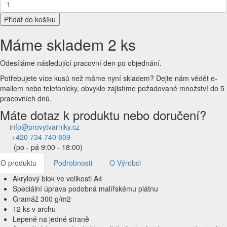
Přidat do košíku
Máme skladem 2 ks
Odesíláme následující pracovní den po objednání.
Potřebujete více kusů než máme nyní skladem?
Dejte nám vědět e-
mailem nebo telefonicky, obvykle zajistíme požadované množství do 5
pracovních dnů.
Máte dotaz k produktu nebo doručení?
info@provytvarniky.cz
+420 734 740 809
(po - pá 9:00 - 18:00)
O produktu
Podrobnosti
O Výrobci
Akrylový blok ve velikosti A4
Speciální úprava podobná malířskému plátnu
Gramáž 300 g/m2
12 ks v archu
Lepené na jedné straně