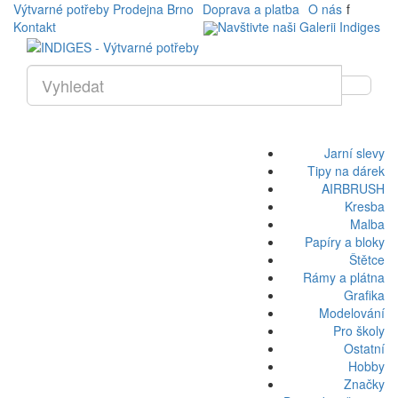
Výtvarné potřeby Prodejna Brno
Doprava a platba
O nás
f
Kontakt
Navštivte naši Galerii Indiges
Jarní slevy
Tipy na dárek
AIRBRUSH
Kresba
Malba
Papíry a bloky
Štětce
Rámy a plátna
Grafika
Modelování
Pro školy
Ostatní
Hobby
Značky