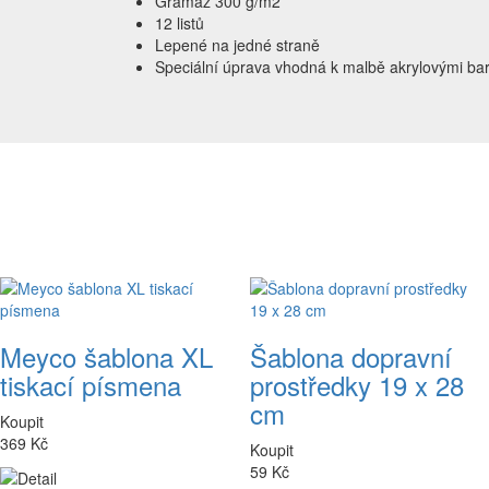
Gramáž 300 g/m2
12 listů
Lepené na jedné straně
Speciální úprava vhodná k malbě akrylovými barv
Meyco šablona XL
Šablona dopravní
tiskací písmena
prostředky 19 x 28
cm
Koupit
369 Kč
Koupit
59 Kč