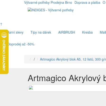
Výtvarné potřeby Prodejna Brno
Doprava a platba
O
↑
Jarní slevy
Tipy na dárek
AIRBRUSH
Kresba
Mal
Doprodej až -50%
/
Artmagico Akrylový blok A5, 12 listů, 300 g
Artmagico Akrylový b