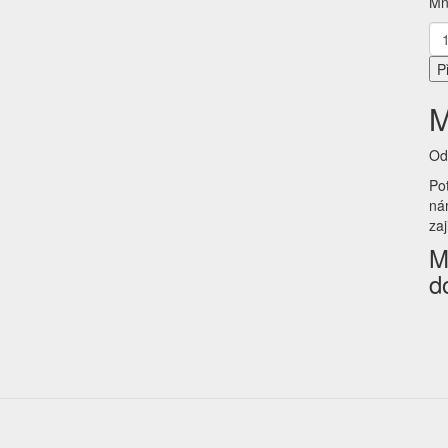
Mn
P
M
Od
Po
ná
za
M
d