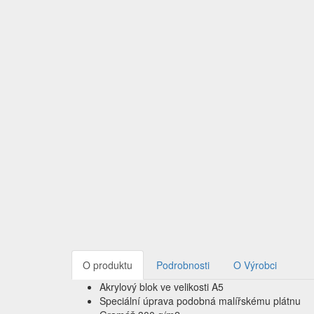
O produktu
Podrobnosti
O Výrobci
Akrylový blok ve velikosti A5
Speciální úprava podobná malířskému plátnu