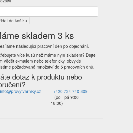
ožství
řidat do košíku
áme skladem 3 ks
esíláme následující pracovní den po objednání.
třebujete více kusů než máme nyní skladem?
Dejte
m vědět e-mailem nebo telefonicky, obvykle
jistíme požadované množství do 5 pracovních dnů.
áte dotaz k produktu nebo
oručení?
info@provytvarniky.cz
+420 734 740 809
(po - pá 9:00 -
18:00)