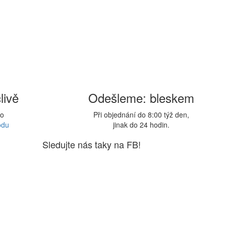
livě
Odešleme: bleskem
lo
Při objednání do 8:00 týž den,
odu
jinak do 24 hodin.
Sledujte nás taky na FB!