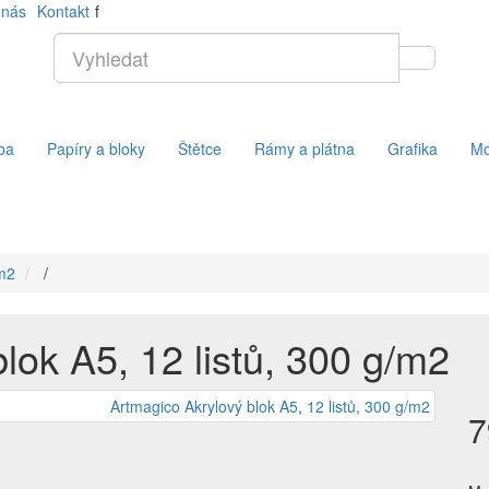
 nás
Kontakt
f
ba
Papíry a bloky
Štětce
Rámy a plátna
Grafika
Mo
/m2
/
lok A5, 12 listů, 300 g/m2
7