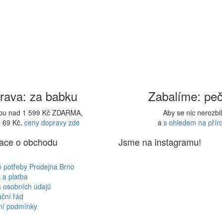
rava: za babku
Zabalíme: peč
upu nad 1 599 Kč ZDARMA,
Aby se nic nerozbi
d 69 Kč,
ceny dopravy zde
a
s ohledem na přír
ace o obchodu
Jsme na instagramu!
é potřeby Prodejna Brno
 a platba
 osobních údajů
ční řád
í podmínky