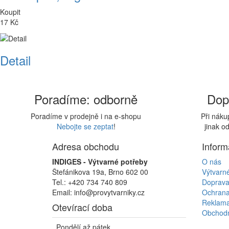
Koupit
17 Kč
Detail
Poradíme: odborně
Dop
Poradíme v prodejně i na e-shopu
Při nák
Nebojte se zeptat
!
jinak o
Adresa obchodu
Inform
INDIGES - Výtvarné potřeby
O nás
Štefánikova 19a, Brno 602 00
Výtvarn
Tel.: +420 734 740 809
Doprava
Email: info@provytvarniky.cz
Ochrana
Reklama
Otevírací doba
Obchodn
Pondělí až pátek