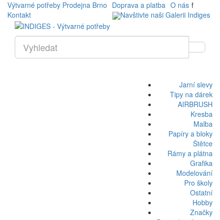
Výtvarné potřeby Prodejna Brno
Doprava a platba
O nás
f
Kontakt
Navštivte naši Galerii Indiges
Jarní slevy
Tipy na dárek
AIRBRUSH
Kresba
Malba
Papíry a bloky
Štětce
Rámy a plátna
Grafika
Modelování
Pro školy
Ostatní
Hobby
Značky