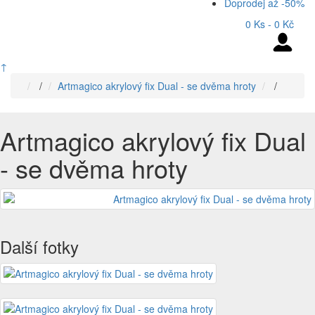
Doprodej až -50%
0 Ks - 0 Kč
↑
/
Artmagico akrylový fix Dual - se dvěma hroty
/
Artmagico akrylový fix Dual
- se dvěma hroty
Další fotky