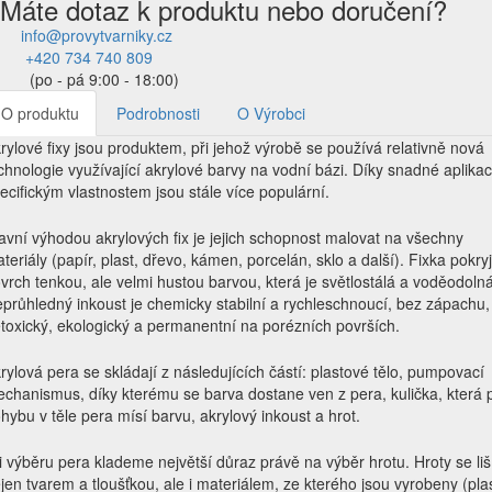
Máte dotaz k produktu nebo doručení?
info@provytvarniky.cz
+420 734 740 809
(po - pá 9:00 - 18:00)
O produktu
Podrobnosti
O Výrobci
rylové fixy jsou produktem, při jehož výrobě se používá relativně nová
chnologie využívající akrylové barvy na vodní bázi. Díky snadné aplikac
ecifickým vlastnostem jsou stále více populární.
avní výhodou akrylových fix je jejich schopnost malovat na všechny
teriály (papír, plast, dřevo, kámen, porcelán, sklo a další). Fixka pokry
vrch tenkou, ale velmi hustou barvou, která je světlostálá a voděodolná
průhledný inkoust je chemicky stabilní a rychleschnoucí, bez zápachu,
toxický, ekologický a permanentní na porézních površích.
rylová pera se skládají z následujících částí: plastové tělo, pumpovací
chanismus, díky kterému se barva dostane ven z pera, kulička, která p
hybu v těle pera mísí barvu, akrylový inkoust a hrot.
i výběru pera klademe největší důraz právě na výběr hrotu. Hroty se liš
jen tvarem a tloušťkou, ale i materiálem, ze kterého jsou vyrobeny (pla